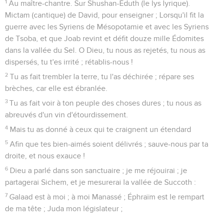
1
Au maître-chantre. Sur Shushan-Éduth (le lys lyrique).
Mictam (cantique) de David, pour enseigner ; Lorsqu'il fit la
guerre avec les Syriens de Mésopotamie et avec les Syriens
de Tsoba, et que Joab revint et défit douze mille Édomites
dans la vallée du Sel. O Dieu, tu nous as rejetés, tu nous as
dispersés, tu t'es irrité ; rétablis-nous !
2
Tu as fait trembler la terre, tu l'as déchirée ; répare ses
brèches, car elle est ébranlée.
3
Tu as fait voir à ton peuple des choses dures ; tu nous as
abreuvés d'un vin d'étourdissement.
4
Mais tu as donné à ceux qui te craignent un étendard
5
Afin que tes bien-aimés soient délivrés ; sauve-nous par ta
droite, et nous exauce !
6
Dieu a parlé dans son sanctuaire ; je me réjouirai ; je
partagerai Sichem, et je mesurerai la vallée de Succoth :
7
Galaad est à moi ; à moi Manassé ; Éphraïm est le rempart
de ma tête ; Juda mon législateur ;