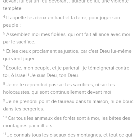
devant lui est un feu dévorant ; autour de lui, une violente
tempête.
4
Il appelle les cieux en haut et la terre, pour juger son
peuple :
5
Assemblez-moi mes fidèles, qui ont fait alliance avec moi
par le sacrifice.
6
Et les cieux proclament sa justice, car c'est Dieu lui-même
qui vient juger.
7
Écoute, mon peuple, et je parlerai ; je témoignerai contre
toi, ô Israël ! Je suis Dieu, ton Dieu.
8
Je ne te reprendrai pas sur tes sacrifices, ni sur tes
holocaustes, qui sont continuellement devant moi.
9
Je ne prendrai point de taureau dans ta maison, ni de bouc
dans tes bergeries.
10
Car tous les animaux des forêts sont à moi, les bêtes des
montagnes par milliers.
11
Je connais tous les oiseaux des montagnes, et tout ce qui