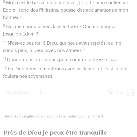
8
Moab est le bassin où je me lave ; je jette mon soulier sur
Édom ; terre des Philistins, pousse des acclamations à mon
honneur !
9
Qui me conduira vers la ville forte ? Qui me mènera
jusqu'en Édom ?
10
N'est-ce pas toi, ô Dieu, qui nous avais rejetés, qui ne
sortais plus, ô Dieu, avec nos armées ?
11
Donne-nous du secours pour sortir de détresse ; car
12
En Dieu nous combattrons avec vaillance, et c'est lui qui
foulera nos adversaires.
Psaumes
61
Seuls les Évangiles sont disponibles en vidéo pour le moment.
Près de Dieu je peux être tranquille