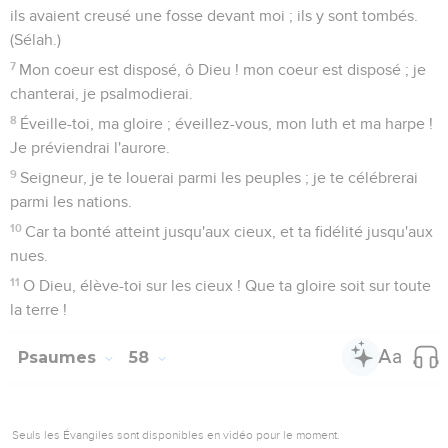
ils avaient creusé une fosse devant moi ; ils y sont tombés.
(Sélah.)
7
Mon coeur est disposé, ô Dieu ! mon coeur est disposé ; je
chanterai, je psalmodierai.
8
Éveille-toi, ma gloire ; éveillez-vous, mon luth et ma harpe !
Je préviendrai l'aurore.
9
Seigneur, je te louerai parmi les peuples ; je te célébrerai
parmi les nations.
10
Car ta bonté atteint jusqu'aux cieux, et ta fidélité jusqu'aux
nues.
11
O Dieu, élève-toi sur les cieux ! Que ta gloire soit sur toute
la terre !
Psaumes
58
Seuls les Évangiles sont disponibles en vidéo pour le moment.