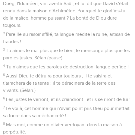
Doëg, l'Iduméen, vint avertir Saül, et lui dit que David s'était
rendu dans la maison d'Achimélec. Pourquoi te glorifies-tu
de la malice, homme puissant ? La bonté de Dieu dure
toujours.
2
Pareille au rasoir affilé, ta langue médite la ruine, artisan de
fraudes !
3
Tu aimes le mal plus que le bien, le mensonge plus que les
paroles justes. Sélah (pause).
4
Tu n'aimes que les paroles de destruction, langue perfide !
5
Aussi Dieu te détruira pour toujours ; il te saisira et
t'arrachera de ta tente ; il te déracinera de la terre des
vivants. (Sélah.)
6
Les justes le verront, et ils craindront ; et ils se riront de lui :
7
Le voilà, cet homme qui n'avait point pris Dieu pour mettait
sa force dans sa méchanceté !
8
Mais moi, comme un olivier verdoyant dans la maison à
perpétuité.