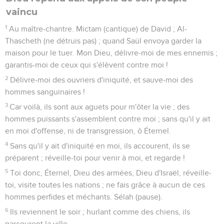
vaincu
1
Au maître-chantre. Mictam (cantique) de David ; Al-
Thascheth (ne détruis pas) ; quand Saül envoya garder la
maison pour le tuer. Mon Dieu, délivre-moi de mes ennemis ;
garantis-moi de ceux qui s'élèvent contre moi !
2
Délivre-moi des ouvriers d'iniquité, et sauve-moi des
hommes sanguinaires !
3
Car voilà, ils sont aux aguets pour m'ôter la vie ; des
hommes puissants s'assemblent contre moi ; sans qu'il y ait
en moi d'offense, ni de transgression, ô Éternel.
4
Sans qu'il y ait d'iniquité en moi, ils accourent, ils se
préparent ; réveille-toi pour venir à moi, et regarde !
5
Toi donc, Éternel, Dieu des armées, Dieu d'Israël, réveille-
toi, visite toutes les nations ; ne fais grâce à aucun de ces
hommes perfides et méchants. Sélah (pause).
6
Ils reviennent le soir ; hurlant comme des chiens, ils
parcourent la ville.