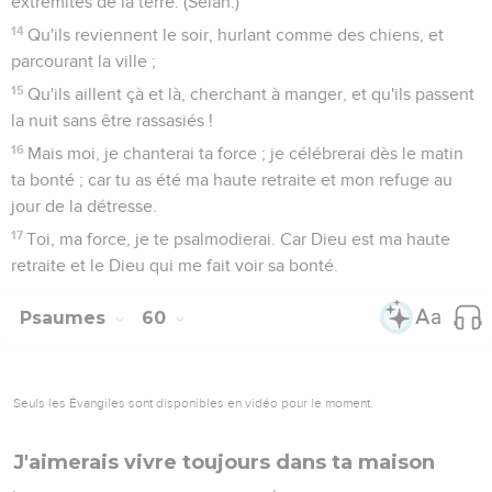
extrémités de la terre. (Sélah.)
14
Qu'ils reviennent le soir, hurlant comme des chiens, et
parcourant la ville ;
15
Qu'ils aillent çà et là, cherchant à manger, et qu'ils passent
la nuit sans être rassasiés !
16
Mais moi, je chanterai ta force ; je célébrerai dès le matin
ta bonté ; car tu as été ma haute retraite et mon refuge au
jour de la détresse.
17
Toi, ma force, je te psalmodierai. Car Dieu est ma haute
retraite et le Dieu qui me fait voir sa bonté.
Psaumes
60
Seuls les Évangiles sont disponibles en vidéo pour le moment.
J'aimerais vivre toujours dans ta maison