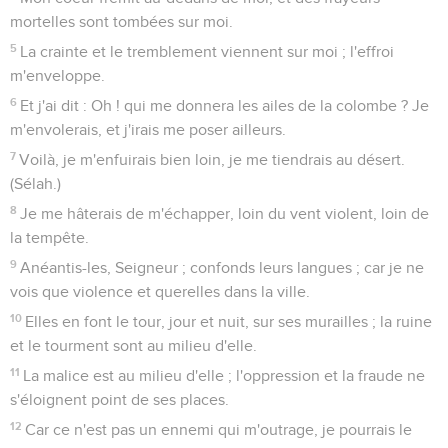
mortelles sont tombées sur moi.
5
La crainte et le tremblement viennent sur moi ; l'effroi
m'enveloppe.
6
Et j'ai dit : Oh ! qui me donnera les ailes de la colombe ? Je
m'envolerais, et j'irais me poser ailleurs.
7
Voilà, je m'enfuirais bien loin, je me tiendrais au désert.
(Sélah.)
8
Je me hâterais de m'échapper, loin du vent violent, loin de
la tempête.
9
Anéantis-les, Seigneur ; confonds leurs langues ; car je ne
vois que violence et querelles dans la ville.
10
Elles en font le tour, jour et nuit, sur ses murailles ; la ruine
et le tourment sont au milieu d'elle.
11
La malice est au milieu d'elle ; l'oppression et la fraude ne
s'éloignent point de ses places.
12
Car ce n'est pas un ennemi qui m'outrage, je pourrais le