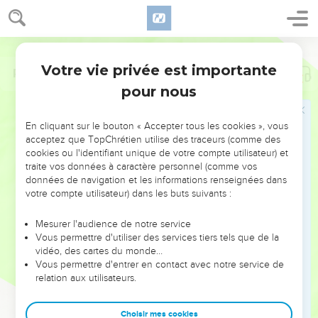
Votre vie privée est importante
Psaumes
50
pour nous
NE MANQUEZ PAS L’ÉVÉNEMENT
En cliquant sur le bouton « Accepter tous les cookies », vous
DE L’ANNÉE !
acceptez que TopChrétien utilise des traceurs (comme des
cookies ou l'identifiant unique de votre compte utilisateur) et
ET SI LEURS ERREURS POUVAIENT VOUS ÉVITER LES
traite vos données à caractère personnel (comme vos
VOTRES ?
données de navigation et les informations renseignées dans
votre compte utilisateur) dans les buts suivants :
On admire souvent les leaders pour leurs réussites, leur impact,
leur foi ou leur vision. Mais on voit moins les doutes, les erreurs
Mesurer l'audience de notre service
Vous permettre d'utiliser des services tiers tels que de la
et les saisons difficiles qu'ils ont traversés, alors même que ce
vidéo, des cartes du monde…
sont elles qui les ont façonnés.
Vous permettre d'entrer en contact avec notre service de
relation aux utilisateurs.
Dans cette conférence, leaders, entrepreneurs, et responsables
reviennent sur les erreurs marquantes de leur parcours et les
clés pour avancer avec plus de sagesse afin que leurs erreurs
Choisir mes cookies