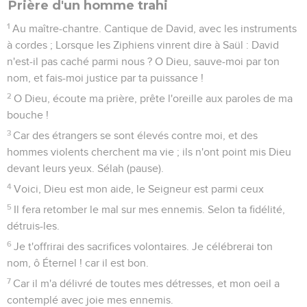
Prière d'un homme trahi
1
Au maître-chantre. Cantique de David, avec les instruments
à cordes ; Lorsque les Ziphiens vinrent dire à Saül : David
n'est-il pas caché parmi nous ? O Dieu, sauve-moi par ton
nom, et fais-moi justice par ta puissance !
2
O Dieu, écoute ma prière, prête l'oreille aux paroles de ma
bouche !
3
Car des étrangers se sont élevés contre moi, et des
hommes violents cherchent ma vie ; ils n'ont point mis Dieu
devant leurs yeux. Sélah (pause).
4
Voici, Dieu est mon aide, le Seigneur est parmi ceux
5
Il fera retomber le mal sur mes ennemis. Selon ta fidélité,
détruis-les.
6
Je t'offrirai des sacrifices volontaires. Je célébrerai ton
nom, ô Éternel ! car il est bon.
7
Car il m'a délivré de toutes mes détresses, et mon oeil a
contemplé avec joie mes ennemis.