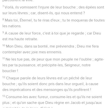
7
Voilà, ils vomissent l'injure de leur bouche ; des épées sont
sur leurs lèvres ; car, disent-ils, qui nous entend ?
8
Mais toi, Éternel, tu te riras d'eux ; tu te moqueras de toutes
les nations.
9
A cause de leur force, c'est à toi que je regarde ; car Dieu
est ma haute retraite.
10
Mon Dieu, dans sa bonté, me préviendra ; Dieu me fera
contempler avec joie mes ennemis.
11
Ne les tue pas, de peur que mon peuple ne l'oublie ; agite-
les par ta puissance, et précipite-les, Seigneur, notre
bouclier !
12
Chaque parole de leurs lèvres est un péché de leur
bouche ; qu'ils soient donc pris dans leur orgueil, à cause
des imprécations et des mensonges qu'ils profèrent !
13
Consume-les avec fureur, consume-les et qu'ils ne soient
plus ; et qu'on sache que Dieu règne en Jacob et jusqu'aux