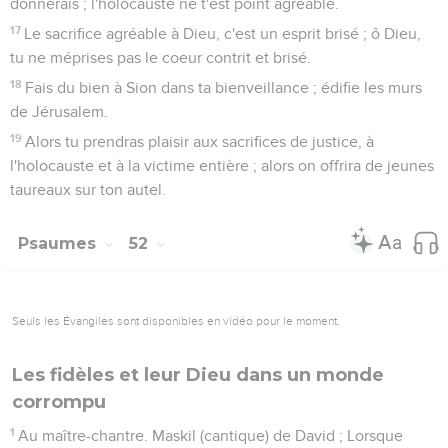
donnerais ; l'holocauste ne t'est point agréable.
17
Le sacrifice agréable à Dieu, c'est un esprit brisé ; ô Dieu,
tu ne méprises pas le coeur contrit et brisé.
18
Fais du bien à Sion dans ta bienveillance ; édifie les murs
de Jérusalem.
19
Alors tu prendras plaisir aux sacrifices de justice, à
l'holocauste et à la victime entière ; alors on offrira de jeunes
taureaux sur ton autel.
Psaumes
52
Seuls les Évangiles sont disponibles en vidéo pour le moment.
Les fidèles et leur Dieu dans un monde
corrompu
1
Au maître-chantre. Maskil (cantique) de David ; Lorsque