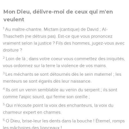
Mon Dieu, délivre-moi de ceux qui m'en
veulent
1
Au maître-chantre. Mictam (cantique) de David ; Al-
Thascheth (ne détruis pas). Est-ce que vous prononcez
vraiment selon la justice ? Fils des hommes, jugez-vous avec
droiture ?
2
Loin de là ; dans votre coeur vous commettez des iniquités,
vous ordonnez sur la terre la violence de vos mains.
3
Les méchants se sont détournés dès le sein maternel ; les
menteurs se sont égarés dès leur naissance.
4
Ils ont un venin semblable au venin du serpent ; ils sont
comme l'aspic sourd, qui ferme son oreille ;
5
Qui n'écoute point la voix des enchanteurs, la voix du
charmeur expert en charmes.
6
O Dieu, brise-leur les dents dans la bouche ! Éternel, romps
les mâchoires des lionceaux !