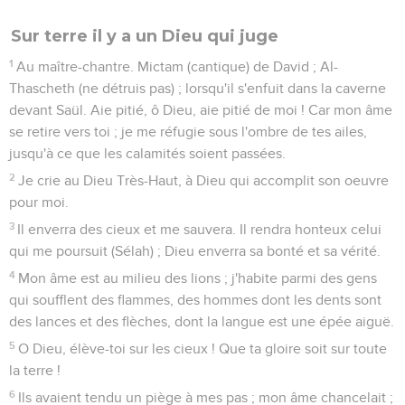
Sur terre il y a un Dieu qui juge
1
Au maître-chantre. Mictam (cantique) de David ; Al-
Thascheth (ne détruis pas) ; lorsqu'il s'enfuit dans la caverne
devant Saül. Aie pitié, ô Dieu, aie pitié de moi ! Car mon âme
se retire vers toi ; je me réfugie sous l'ombre de tes ailes,
jusqu'à ce que les calamités soient passées.
2
Je crie au Dieu Très-Haut, à Dieu qui accomplit son oeuvre
pour moi.
3
Il enverra des cieux et me sauvera. Il rendra honteux celui
qui me poursuit (Sélah) ; Dieu enverra sa bonté et sa vérité.
4
Mon âme est au milieu des lions ; j'habite parmi des gens
qui soufflent des flammes, des hommes dont les dents sont
des lances et des flèches, dont la langue est une épée aiguë.
5
O Dieu, élève-toi sur les cieux ! Que ta gloire soit sur toute
la terre !
6
Ils avaient tendu un piège à mes pas ; mon âme chancelait ;