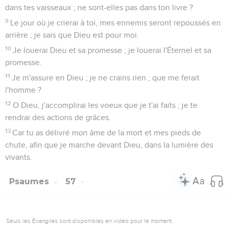
dans tes vaisseaux ; ne sont-elles pas dans ton livre ?
9
Le jour où je crierai à toi, mes ennemis seront repoussés en
arrière ; je sais que Dieu est pour moi.
10
Je louerai Dieu et sa promesse ; je louerai l'Éternel et sa
promesse.
11
Je m'assure en Dieu ; je ne crains rien ; que me ferait
l'homme ?
12
O Dieu, j'accomplirai les voeux que je t'ai faits ; je te
rendrai des actions de grâces.
13
Car tu as délivré mon âme de la mort et mes pieds de
chute, afin que je marche devant Dieu, dans la lumière des
vivants.
Psaumes
57
Seuls les Évangiles sont disponibles en vidéo pour le moment.