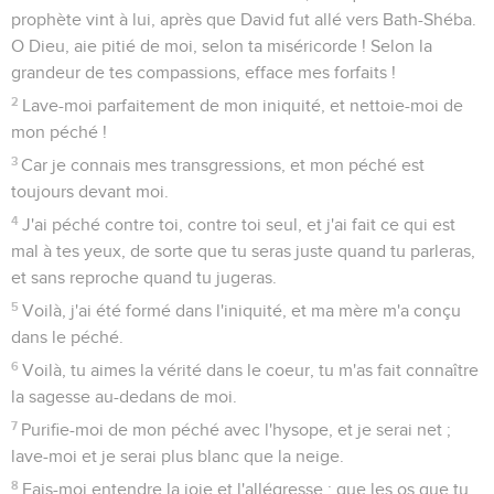
prophète vint à lui, après que David fut allé vers Bath-Shéba.
O Dieu, aie pitié de moi, selon ta miséricorde ! Selon la
grandeur de tes compassions, efface mes forfaits !
2
Lave-moi parfaitement de mon iniquité, et nettoie-moi de
mon péché !
3
Car je connais mes transgressions, et mon péché est
toujours devant moi.
4
J'ai péché contre toi, contre toi seul, et j'ai fait ce qui est
mal à tes yeux, de sorte que tu seras juste quand tu parleras,
et sans reproche quand tu jugeras.
5
Voilà, j'ai été formé dans l'iniquité, et ma mère m'a conçu
dans le péché.
6
Voilà, tu aimes la vérité dans le coeur, tu m'as fait connaître
la sagesse au-dedans de moi.
7
Purifie-moi de mon péché avec l'hysope, et je serai net ;
lave-moi et je serai plus blanc que la neige.
8
Fais-moi entendre la joie et l'allégresse ; que les os que tu