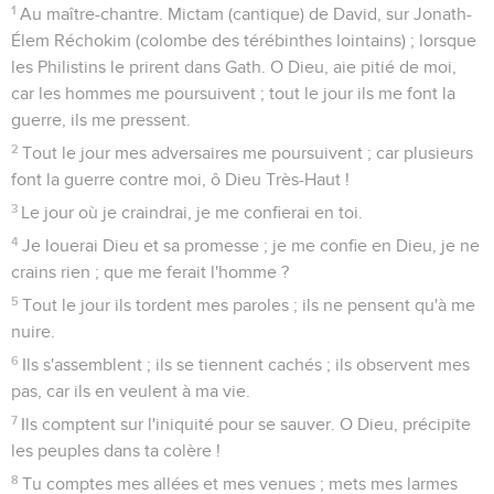
1
Au maître-chantre. Mictam (cantique) de David, sur Jonath-
Élem Réchokim (colombe des térébinthes lointains) ; lorsque
les Philistins le prirent dans Gath. O Dieu, aie pitié de moi,
car les hommes me poursuivent ; tout le jour ils me font la
guerre, ils me pressent.
2
Tout le jour mes adversaires me poursuivent ; car plusieurs
font la guerre contre moi, ô Dieu Très-Haut !
3
Le jour où je craindrai, je me confierai en toi.
4
Je louerai Dieu et sa promesse ; je me confie en Dieu, je ne
crains rien ; que me ferait l'homme ?
5
Tout le jour ils tordent mes paroles ; ils ne pensent qu'à me
nuire.
6
Ils s'assemblent ; ils se tiennent cachés ; ils observent mes
pas, car ils en veulent à ma vie.
7
Ils comptent sur l'iniquité pour se sauver. O Dieu, précipite
les peuples dans ta colère !
8
Tu comptes mes allées et mes venues ; mets mes larmes