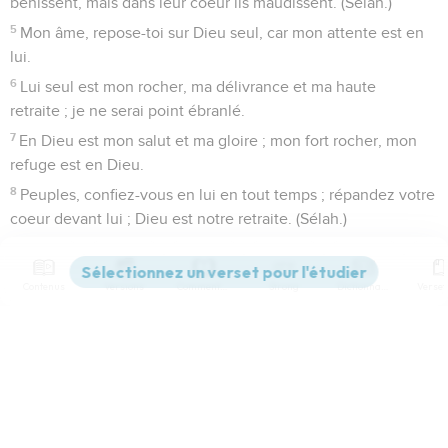
bénissent, mais dans leur coeur ils maudissent. (Sélah.)
5
Mon âme, repose-toi sur Dieu seul, car mon attente est en
lui.
6
Lui seul est mon rocher, ma délivrance et ma haute
retraite ; je ne serai point ébranlé.
7
En Dieu est mon salut et ma gloire ; mon fort rocher, mon
refuge est en Dieu.
8
Peuples, confiez-vous en lui en tout temps ; répandez votre
coeur devant lui ; Dieu est notre retraite. (Sélah.)
9
Les petits ne sont que néant ; les grands ne sont que
mensonge ; placés dans la balance, ils seraient tous
Contenus
Versions
Commentaires
Strong
Dictionnaire
ensemble plus légers que le néant même.
10
Ne vous confiez pas dans la violence, et ne soyez pas
séduits par la rapine ; si les richesses abondent, n'y mettez
Paramètres de lecture
pas votre coeur.
11
Dieu a parlé une fois, et je l'ai entendu deux fois : c'est que
Afficher les numéros de versets
la force appartient à Dieu.