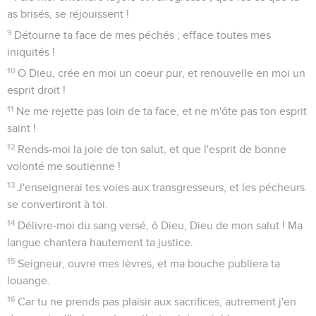
as brisés, se réjouissent !
9
Détourne ta face de mes péchés ; efface toutes mes
iniquités !
10
O Dieu, crée en moi un coeur pur, et renouvelle en moi un
esprit droit !
11
Ne me rejette pas loin de ta face, et ne m'ôte pas ton esprit
saint !
12
Rends-moi la joie de ton salut, et que l'esprit de bonne
volonté me soutienne !
13
J'enseignerai tes voies aux transgresseurs, et les pécheurs
se convertiront à toi.
14
Délivre-moi du sang versé, ô Dieu, Dieu de mon salut ! Ma
langue chantera hautement ta justice.
15
Seigneur, ouvre mes lèvres, et ma bouche publiera ta
louange.
16
Car tu ne prends pas plaisir aux sacrifices, autrement j'en