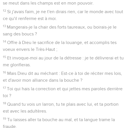
se meut dans les champs est en mon pouvoir.
12
Si j'avais faim, je ne t'en dirais rien, car le monde avec tout
ce qu'il renferme est à moi.
13
Mangerais-je la chair des forts taureaux, ou boirais-je le
sang des boucs ?
14
Offre à Dieu le sacrifice de la louange, et accomplis tes
voeux envers le Très-Haut ;
15
Et invoque-moi au jour de la détresse : je te délivrerai et tu
me glorifieras.
16
Mais Dieu dit au méchant : Est-ce à toi de réciter mes lois,
et d'avoir mon alliance dans la bouche ?
17
Toi qui hais la correction et qui jettes mes paroles derrière
toi ?
18
Quand tu vois un larron, tu te plais avec lui, et ta portion
est avec les adultères.
19
Tu laisses aller ta bouche au mal, et ta langue trame la
fraude.