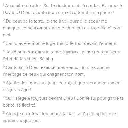
1
Au maître-chantre. Sur les instruments à cordes. Psaume de
David. O Dieu, écoute mon cri, sois attentif à ma prière !
2
Du bout de la terre, je crie à toi, quand le coeur me
manque ; conduis-moi sur ce rocher, qui est trop élevé pour
moi.
3
Car tu as été mon refuge, ma forte tour devant l'ennemi.
4
Je séjournerai dans ta tente à jamais ; je me retirerai sous
l'abri de tes ailes. (Sélah.)
5
Car tu as, ô Dieu, exaucé mes voeux ; tu m'as donné
l'héritage de ceux qui craignent ton nom.
6
Ajoute des jours aux jours du roi, et que ses années soient
d'âge en âge !
7
Qu'il siège à toujours devant Dieu ! Donne-lui pour garde ta
bonté, ta fidélité.
8
Alors je chanterai ton nom à jamais, et j'accomplirai mes
voeux chaque jour.