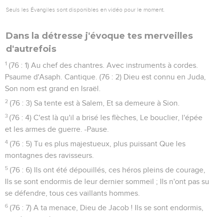
Seuls les Évangiles sont disponibles en vidéo pour le moment.
Dans la détresse j'évoque tes merveilles
d'autrefois
1
(76 : 1) Au chef des chantres. Avec instruments à cordes.
Psaume d'Asaph. Cantique. (76 : 2) Dieu est connu en Juda,
Son nom est grand en Israël.
2
(76 : 3) Sa tente est à Salem, Et sa demeure à Sion.
3
(76 : 4) C'est là qu'il a brisé les flèches, Le bouclier, l'épée
et les armes de guerre. -Pause.
4
(76 : 5) Tu es plus majestueux, plus puissant Que les
montagnes des ravisseurs.
5
(76 : 6) Ils ont été dépouillés, ces héros pleins de courage,
Ils se sont endormis de leur dernier sommeil ; Ils n'ont pas su
se défendre, tous ces vaillants hommes.
6
(76 : 7) A ta menace, Dieu de Jacob ! Ils se sont endormis,