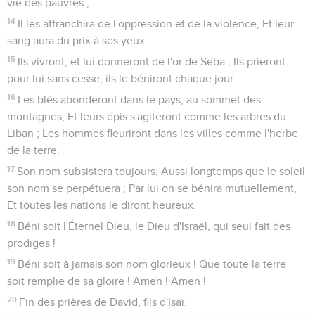
vie des pauvres ;
14
Il les affranchira de l'oppression et de la violence, Et leur
sang aura du prix à ses yeux.
15
Ils vivront, et lui donneront de l'or de Séba ; Ils prieront
pour lui sans cesse, ils le béniront chaque jour.
16
Les blés abonderont dans le pays, au sommet des
montagnes, Et leurs épis s'agiteront comme les arbres du
Liban ; Les hommes fleuriront dans les villes comme l'herbe
de la terre.
17
Son nom subsistera toujours, Aussi longtemps que le soleil
son nom se perpétuera ; Par lui on se bénira mutuellement,
Et toutes les nations le diront heureux.
18
Béni soit l'Éternel Dieu, le Dieu d'Israël, qui seul fait des
prodiges !
19
Béni soit à jamais son nom glorieux ! Que toute la terre
soit remplie de sa gloire ! Amen ! Amen !
20
Fin des prières de David, fils d'Isaï.