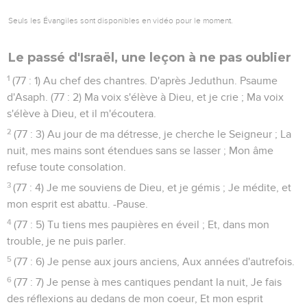
Seuls les Évangiles sont disponibles en vidéo pour le moment.
Le passé d'Israël, une leçon à ne pas oublier
1
(77 : 1) Au chef des chantres. D'après Jeduthun. Psaume
d'Asaph. (77 : 2) Ma voix s'élève à Dieu, et je crie ; Ma voix
s'élève à Dieu, et il m'écoutera.
2
(77 : 3) Au jour de ma détresse, je cherche le Seigneur ; La
nuit, mes mains sont étendues sans se lasser ; Mon âme
refuse toute consolation.
3
(77 : 4) Je me souviens de Dieu, et je gémis ; Je médite, et
mon esprit est abattu. -Pause.
4
(77 : 5) Tu tiens mes paupières en éveil ; Et, dans mon
trouble, je ne puis parler.
5
(77 : 6) Je pense aux jours anciens, Aux années d'autrefois.
6
(77 : 7) Je pense à mes cantiques pendant la nuit, Je fais
des réflexions au dedans de mon coeur, Et mon esprit