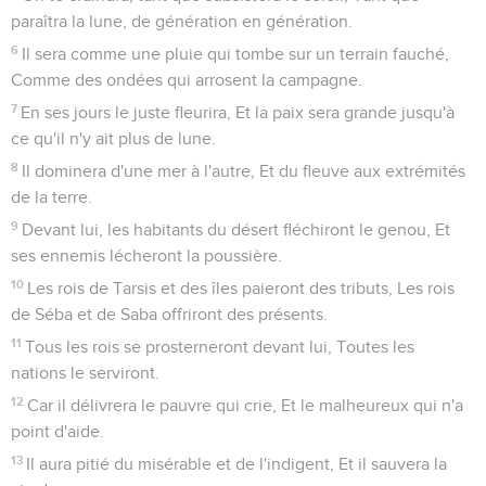
paraîtra la lune, de génération en génération.
6
Il sera comme une pluie qui tombe sur un terrain fauché,
Comme des ondées qui arrosent la campagne.
7
En ses jours le juste fleurira, Et la paix sera grande jusqu'à
ce qu'il n'y ait plus de lune.
8
Il dominera d'une mer à l'autre, Et du fleuve aux extrémités
de la terre.
9
Devant lui, les habitants du désert fléchiront le genou, Et
ses ennemis lécheront la poussière.
10
Les rois de Tarsis et des îles paieront des tributs, Les rois
de Séba et de Saba offriront des présents.
11
Tous les rois se prosterneront devant lui, Toutes les
nations le serviront.
12
Car il délivrera le pauvre qui crie, Et le malheureux qui n'a
point d'aide.
13
Il aura pitié du misérable et de l'indigent, Et il sauvera la