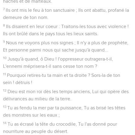
haches et de marteaux.
7
Ils ont mis le feu à ton sanctuaire ; Ils ont abattu, profané la
demeure de ton nom.
8
Ils disaient en leur coeur : Traitons-les tous avec violence !
Ils ont brûlé dans le pays tous les lieux saints.
9
Nous ne voyons plus nos signes ; Il n'y a plus de prophète,
Et personne parmi nous qui sache jusqu'à quand...
10
Jusqu'à quand, ô Dieu ! l'oppresseur outragera-t-il,
L'ennemi méprisera-t-il sans cesse ton nom ?
11
Pourquoi retires-tu ta main et ta droite ? Sors-la de ton
sein ! détruis !
12
Dieu est mon roi dès les temps anciens, Lui qui opère des
délivrances au milieu de la terre.
13
Tu as fendu la mer par ta puissance, Tu as brisé les têtes
des monstres sur les eaux ;
14
Tu as écrasé la tête du crocodile, Tu l'as donné pour
nourriture au peuple du désert.