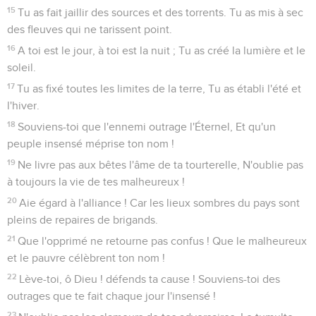
15
Tu as fait jaillir des sources et des torrents. Tu as mis à sec
des fleuves qui ne tarissent point.
16
A toi est le jour, à toi est la nuit ; Tu as créé la lumière et le
soleil.
17
Tu as fixé toutes les limites de la terre, Tu as établi l'été et
l'hiver.
18
Souviens-toi que l'ennemi outrage l'Éternel, Et qu'un
peuple insensé méprise ton nom !
19
Ne livre pas aux bêtes l'âme de ta tourterelle, N'oublie pas
à toujours la vie de tes malheureux !
20
Aie égard à l'alliance ! Car les lieux sombres du pays sont
pleins de repaires de brigands.
21
Que l'opprimé ne retourne pas confus ! Que le malheureux
et le pauvre célèbrent ton nom !
22
Lève-toi, ô Dieu ! défends ta cause ! Souviens-toi des
outrages que te fait chaque jour l'insensé !
23