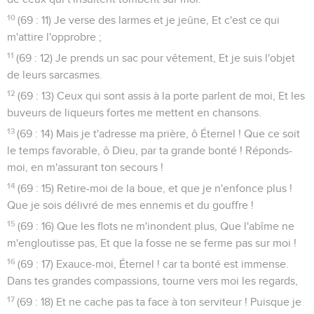
10
(69 : 11) Je verse des larmes et je jeûne, Et c'est ce qui
m'attire l'opprobre ;
11
(69 : 12) Je prends un sac pour vêtement, Et je suis l'objet
de leurs sarcasmes.
12
(69 : 13) Ceux qui sont assis à la porte parlent de moi, Et les
buveurs de liqueurs fortes me mettent en chansons.
13
(69 : 14) Mais je t'adresse ma prière, ô Éternel ! Que ce soit
le temps favorable, ô Dieu, par ta grande bonté ! Réponds-
moi, en m'assurant ton secours !
14
(69 : 15) Retire-moi de la boue, et que je n'enfonce plus !
Que je sois délivré de mes ennemis et du gouffre !
15
(69 : 16) Que les flots ne m'inondent plus, Que l'abîme ne
m'engloutisse pas, Et que la fosse ne se ferme pas sur moi !
16
(69 : 17) Exauce-moi, Éternel ! car ta bonté est immense.
Dans tes grandes compassions, tourne vers moi les regards,
17
(69 : 18) Et ne cache pas ta face à ton serviteur ! Puisque je