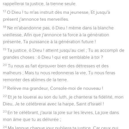
rappellerai ta justice, la tienne seule.
17
O Dieu ! tu m'as instruit dès ma jeunesse, Et jusqu'à
présent j'annonce tes merveilles.
18
Ne m'abandonne pas, ô Dieu ! même dans la blanche
vieillesse, Afin que j'annonce ta force à la génération
présente, Ta puissance à la génération future !
19
Ta justice, ô Dieu ! atteint jusqu'au ciel ; Tu as accompli de
grandes choses : ô Dieu ! qui est semblable à toi ?
20
Tu nous as fait éprouver bien des détresses et des
malheurs ; Mais tu nous redonneras la vie, Tu nous feras
remonter des abîmes de la terre.
21
Relève ma grandeur, Console-moi de nouveau !
22
Et je te louerai au son du luth, je chanterai ta fidélité, mon
Dieu, Je te célébrerai avec la harpe, Saint d'Israël !
23
En te célébrant, j'aurai la joie sur les lèvres, La joie dans
mon âme que tu as délivrée ;
24
Ma langue chaque jour publiera ta justice, Car ceux qui