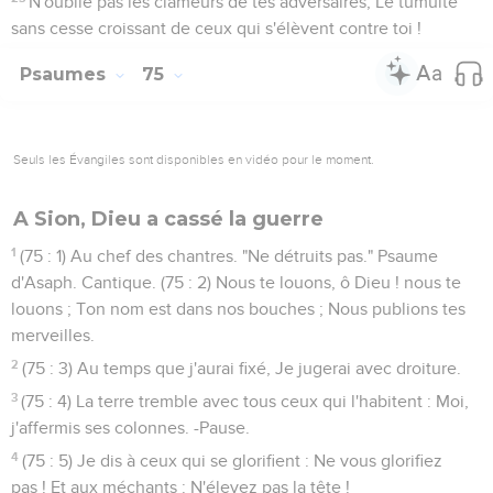
N'oublie pas les clameurs de tes adversaires, Le tumulte
sans cesse croissant de ceux qui s'élèvent contre toi !
Psaumes
75
Seuls les Évangiles sont disponibles en vidéo pour le moment.
A Sion, Dieu a cassé la guerre
1
(75 : 1) Au chef des chantres. "Ne détruits pas." Psaume
d'Asaph. Cantique. (75 : 2) Nous te louons, ô Dieu ! nous te
louons ; Ton nom est dans nos bouches ; Nous publions tes
merveilles.
2
(75 : 3) Au temps que j'aurai fixé, Je jugerai avec droiture.
3
(75 : 4) La terre tremble avec tous ceux qui l'habitent : Moi,
j'affermis ses colonnes. -Pause.
4
(75 : 5) Je dis à ceux qui se glorifient : Ne vous glorifiez
pas ! Et aux méchants : N'élevez pas la tête !