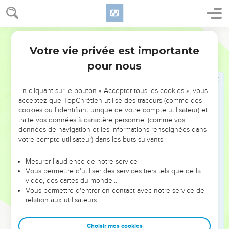
(68 : 28) Là sont Benjamin, le plus jeune, qui domine sur
eux, Les chefs de Juda et leur troupe, Les chefs de Zabulon,
les chefs de Nephthali.
Segond 1910
28
(68 : 29) Ton Dieu ordonne que tu sois puissant ; Affermis,
Votre vie privée est importante
Psaumes
68
ô Dieu, ce que tu as fait pour nous !
pour nous
29
(68 : 30) De ton temple tu règnes sur Jérusalem ; Les rois
t'apporteront des présents.
En cliquant sur le bouton « Accepter tous les cookies », vous
30
(68 : 31) Épouvante l'animal des roseaux, La troupe des
acceptez que TopChrétien utilise des traceurs (comme des
taureaux avec les veaux des peuples, Qui se prosternent
cookies ou l'identifiant unique de votre compte utilisateur) et
traite vos données à caractère personnel (comme vos
avec des pièces d'argent ! Disperse les peuples qui prennent
données de navigation et les informations renseignées dans
plaisir à combattre !
votre compte utilisateur) dans les buts suivants :
31
(68 : 32) Des grands viennent de l'Égypte ; L'Éthiopie
accourt, les mains tendues vers Dieu.
Mesurer l'audience de notre service
Vous permettre d'utiliser des services tiers tels que de la
32
(68 : 33) Royaumes de la terre, chantez à Dieu, Célébrez
vidéo, des cartes du monde…
le Seigneur ! -Pause.
Vous permettre d'entrer en contact avec notre service de
relation aux utilisateurs.
33
(68 : 34) Chantez à celui qui s'avance dans les cieux, les
cieux éternels ! Voici, il fait entendre sa voix, sa voix
Choisir mes cookies
puissante.