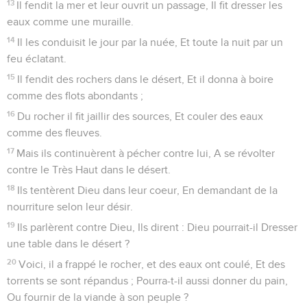
13
Il fendit la mer et leur ouvrit un passage, Il fit dresser les
eaux comme une muraille.
14
Il les conduisit le jour par la nuée, Et toute la nuit par un
feu éclatant.
15
Il fendit des rochers dans le désert, Et il donna à boire
comme des flots abondants ;
16
Du rocher il fit jaillir des sources, Et couler des eaux
comme des fleuves.
17
Mais ils continuèrent à pécher contre lui, A se révolter
contre le Très Haut dans le désert.
18
Ils tentèrent Dieu dans leur coeur, En demandant de la
nourriture selon leur désir.
19
Ils parlèrent contre Dieu, Ils dirent : Dieu pourrait-il Dresser
une table dans le désert ?
20
Voici, il a frappé le rocher, et des eaux ont coulé, Et des
torrents se sont répandus ; Pourra-t-il aussi donner du pain,
Ou fournir de la viande à son peuple ?