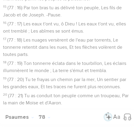
15
(77 : 16) Par ton bras tu as délivré ton peuple, Les fils de
Jacob et de Joseph. -Pause.
16
(77 : 17) Les eaux t'ont vu, ô Dieu ! Les eaux t'ont vu, elles
ont tremblé ; Les abîmes se sont émus.
17
(77 : 18) Les nuages versèrent de l'eau par torrents, Le
tonnerre retentit dans les nues, Et tes flèches volèrent de
toutes parts.
18
(77 : 19) Ton tonnerre éclata dans le tourbillon, Les éclairs
illuminèrent le monde ; La terre s'émut et trembla.
19
(77 : 20) Tu te frayas un chemin par la mer, Un sentier par
les grandes eaux, Et tes traces ne furent plus reconnues.
20
(77 : 21) Tu as conduit ton peuple comme un troupeau, Par
la main de Moïse et d'Aaron.
Psaumes
78