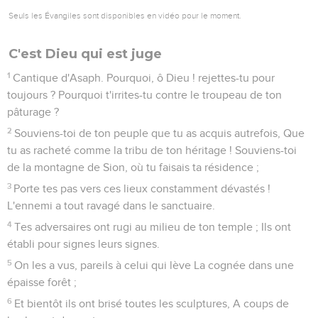
Seuls les Évangiles sont disponibles en vidéo pour le moment.
C'est Dieu qui est juge
1
Cantique d'Asaph. Pourquoi, ô Dieu ! rejettes-tu pour
toujours ? Pourquoi t'irrites-tu contre le troupeau de ton
pâturage ?
2
Souviens-toi de ton peuple que tu as acquis autrefois, Que
tu as racheté comme la tribu de ton héritage ! Souviens-toi
de la montagne de Sion, où tu faisais ta résidence ;
3
Porte tes pas vers ces lieux constamment dévastés !
L'ennemi a tout ravagé dans le sanctuaire.
4
Tes adversaires ont rugi au milieu de ton temple ; Ils ont
établi pour signes leurs signes.
5
On les a vus, pareils à celui qui lève La cognée dans une
épaisse forêt ;
6
Et bientôt ils ont brisé toutes les sculptures, A coups de