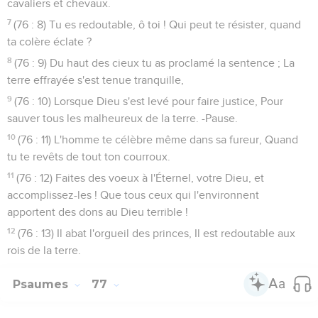
cavaliers et chevaux.
7
(76 : 8) Tu es redoutable, ô toi ! Qui peut te résister, quand
ta colère éclate ?
8
(76 : 9) Du haut des cieux tu as proclamé la sentence ; La
terre effrayée s'est tenue tranquille,
9
(76 : 10) Lorsque Dieu s'est levé pour faire justice, Pour
sauver tous les malheureux de la terre. -Pause.
10
(76 : 11) L'homme te célèbre même dans sa fureur, Quand
tu te revêts de tout ton courroux.
11
(76 : 12) Faites des voeux à l'Éternel, votre Dieu, et
accomplissez-les ! Que tous ceux qui l'environnent
apportent des dons au Dieu terrible !
12
(76 : 13) Il abat l'orgueil des princes, Il est redoutable aux
rois de la terre.
Psaumes
77