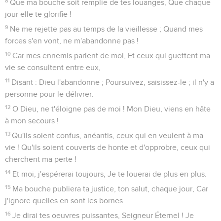
8
Que ma bouche soit remplie de tes louanges, Que chaque
jour elle te glorifie !
9
Ne me rejette pas au temps de la vieillesse ; Quand mes
forces s'en vont, ne m'abandonne pas !
10
Car mes ennemis parlent de moi, Et ceux qui guettent ma
vie se consultent entre eux,
11
Disant : Dieu l'abandonne ; Poursuivez, saisissez-le ; il n'y a
personne pour le délivrer.
12
O Dieu, ne t'éloigne pas de moi ! Mon Dieu, viens en hâte
à mon secours !
13
Qu'ils soient confus, anéantis, ceux qui en veulent à ma
vie ! Qu'ils soient couverts de honte et d'opprobre, ceux qui
cherchent ma perte !
14
Et moi, j'espérerai toujours, Je te louerai de plus en plus.
15
Ma bouche publiera ta justice, ton salut, chaque jour, Car
j'ignore quelles en sont les bornes.
16
Je dirai tes oeuvres puissantes, Seigneur Éternel ! Je