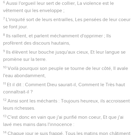
6
Aussi l'orgueil leur sert de collier, La violence est le
vêtement qui les enveloppe ;
7
L'iniquité sort de leurs entrailles, Les pensées de leur coeur
se font jour.
8
Ils raillent, et parlent méchamment d'opprimer ; Ils
profèrent des discours hautains,
9
Ils élèvent leur bouche jusqu'aux cieux, Et leur langue se
promène sur la terre.
10
Voilà pourquoi son peuple se tourne de leur côté, Il avale
l'eau abondamment,
11
Et il dit : Comment Dieu saurait-il, Comment le Très haut
connaîtrait-il ?
12
Ainsi sont les méchants : Toujours heureux, ils accroissent
leurs richesses.
13
C'est donc en vain que j'ai purifié mon coeur, Et que j'ai
lavé mes mains dans l'innocence :
14
Chaque jour je suis frappé, Tous les matins mon châtiment