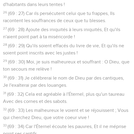
d'habitants dans leurs tentes !
26
(69 : 27) Car ils persécutent celui que tu frappes, Ils
racontent les souffrances de ceux que tu blesses.
27
(69 : 28) Ajoute des iniquités à leurs iniquités, Et qu'ils
n'aient point part à ta miséricorde !
28
(69 : 29) Qu'ils soient effacés du livre de vie, Et qu'ils ne
soient point inscrits avec les justes !
29
(69 : 30) Moi, je suis malheureux et souffrant : O Dieu, que
ton secours me relève !
30
(69 : 31) Je célébrerai le nom de Dieu par des cantiques,
Je l'exalterai par des louanges.
31
(69 : 32) Cela est agréable à l'Éternel, plus qu'un taureau
Avec des cornes et des sabots.
32
(69 : 33) Les malheureux le voient et se réjouissent ; Vous
qui cherchez Dieu, que votre coeur vive !
33
(69 : 34) Car l'Éternel écoute les pauvres, Et il ne méprise
point ses captifs.