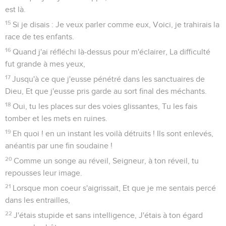
est là.
15
Si je disais : Je veux parler comme eux, Voici, je trahirais la
race de tes enfants.
16
Quand j'ai réfléchi là-dessus pour m'éclairer, La difficulté
fut grande à mes yeux,
17
Jusqu'à ce que j'eusse pénétré dans les sanctuaires de
Dieu, Et que j'eusse pris garde au sort final des méchants.
18
Oui, tu les places sur des voies glissantes, Tu les fais
tomber et les mets en ruines.
19
Eh quoi ! en un instant les voilà détruits ! Ils sont enlevés,
anéantis par une fin soudaine !
20
Comme un songe au réveil, Seigneur, à ton réveil, tu
repousses leur image.
21
Lorsque mon coeur s'aigrissait, Et que je me sentais percé
dans les entrailles,
22
J'étais stupide et sans intelligence, J'étais à ton égard