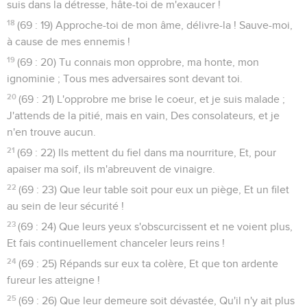
suis dans la détresse, hâte-toi de m'exaucer !
18
(69 : 19) Approche-toi de mon âme, délivre-la ! Sauve-moi,
à cause de mes ennemis !
19
(69 : 20) Tu connais mon opprobre, ma honte, mon
ignominie ; Tous mes adversaires sont devant toi.
20
(69 : 21) L'opprobre me brise le coeur, et je suis malade ;
J'attends de la pitié, mais en vain, Des consolateurs, et je
n'en trouve aucun.
21
(69 : 22) Ils mettent du fiel dans ma nourriture, Et, pour
apaiser ma soif, ils m'abreuvent de vinaigre.
22
(69 : 23) Que leur table soit pour eux un piège, Et un filet
au sein de leur sécurité !
23
(69 : 24) Que leurs yeux s'obscurcissent et ne voient plus,
Et fais continuellement chanceler leurs reins !
24
(69 : 25) Répands sur eux ta colère, Et que ton ardente
fureur les atteigne !
25
(69 : 26) Que leur demeure soit dévastée, Qu'il n'y ait plus