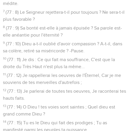
médite.
7
(77 : 8) Le Seigneur rejettera-t-il pour toujours ? Ne sera-t-il
plus favorable ?
8
(77 : 9) Sa bonté est-elle à jamais épuisée ? Sa parole est-
elle anéantie pour l'éternité ?
9
(77 : 10) Dieu a-t-il oublié d'avoir compassion ? A-t-il, dans
sa colère, retiré sa miséricorde ? -Pause.
10
(77 : 11) Je dis : Ce qui fait ma souffrance, C'est que la
droite du Très Haut n'est plus la même...
11
(77 : 12) Je rappellerai les oeuvres de l'Éternel, Car je me
souviens de tes merveilles d'autrefois ;
12
(77 : 13) Je parlerai de toutes tes oeuvres, Je raconterai tes
hauts faits.
13
(77 : 14) O Dieu ! tes voies sont saintes ; Quel dieu est
grand comme Dieu ?
14
(77 : 15) Tu es le Dieu qui fait des prodiges ; Tu as
manifesté parmi les peuples ta puissance.