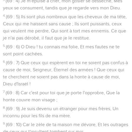
(69 : 4) Je m'épuise à crier, mon gosier se dessèche, Mes
yeux se consument, tandis que je regarde vers mon Dieu.
4
(69 : 5) Ils sont plus nombreux que les cheveux de ma tête,
Ceux qui me haïssent sans cause ; Ils sont puissants, ceux
qui veulent me perdre, Qui sont à tort mes ennemis. Ce que
je n'ai pas dérobé, il faut que je le restitue.
5
(69 : 6) O Dieu ! tu connais ma folie, Et mes fautes ne te
sont point cachées.
6
(69 : 7) Que ceux qui espèrent en toi ne soient pas confus à
cause de moi, Seigneur, Éternel des armées ! Que ceux qui
te cherchent ne soient pas dans la honte à cause de moi,
Dieu d'Israël !
7
(69 : 8) Car c'est pour toi que je porte l'opprobre, Que la
honte couvre mon visage ;
8
(69 : 9) Je suis devenu un étranger pour mes frères, Un
inconnu pour les fils de ma mère.
9
(69 : 10) Car le zèle de ta maison me dévore, Et les outrages
de ceux qui t'insultent tombent sur moi.