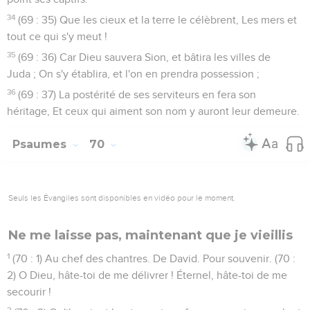
34
(69 : 35) Que les cieux et la terre le célèbrent, Les mers et
tout ce qui s'y meut !
35
(69 : 36) Car Dieu sauvera Sion, et bâtira les villes de
Juda ; On s'y établira, et l'on en prendra possession ;
36
(69 : 37) La postérité de ses serviteurs en fera son
héritage, Et ceux qui aiment son nom y auront leur demeure.
Psaumes
70
Seuls les Évangiles sont disponibles en vidéo pour le moment.
Ne me laisse pas, maintenant que je vieillis
1
(70 : 1) Au chef des chantres. De David. Pour souvenir. (70 :
2) O Dieu, hâte-toi de me délivrer ! Éternel, hâte-toi de me
secourir !
2