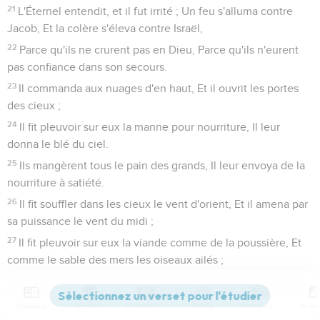
21
L'Éternel entendit, et il fut irrité ; Un feu s'alluma contre
Jacob, Et la colère s'éleva contre Israël,
22
Parce qu'ils ne crurent pas en Dieu, Parce qu'ils n'eurent
pas confiance dans son secours.
23
Il commanda aux nuages d'en haut, Et il ouvrit les portes
des cieux ;
24
Il fit pleuvoir sur eux la manne pour nourriture, Il leur
donna le blé du ciel.
25
Ils mangèrent tous le pain des grands, Il leur envoya de la
nourriture à satiété.
26
Il fit souffler dans les cieux le vent d'orient, Et il amena par
sa puissance le vent du midi ;
27
Il fit pleuvoir sur eux la viande comme de la poussière, Et
comme le sable des mers les oiseaux ailés ;
28
Il les fit tomber au milieu de leur camp, Tout autour de
leurs demeures.
Contenus
Versions
Commentaires
Strong
Dictionnaire
29
Ils mangèrent et se rassasièrent abondamment : Dieu leur