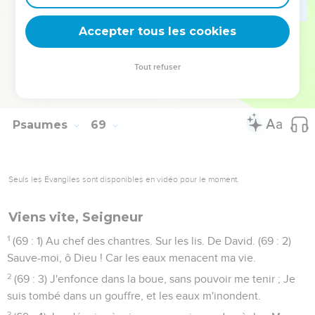
34
(68 : 35) Rendez gloire à Dieu ! Sa majesté est sur Israël, et
Accepter tous les cookies
sa force dans les cieux.
35
(68 : 36) De ton sanctuaire, ô Dieu ! tu es redoutable. Le
Tout refuser
Dieu d'Israël donne à son peuple la force et la puissance.
Béni soit Dieu !
Psaumes
69
Seuls les Évangiles sont disponibles en vidéo pour le moment.
Viens vite, Seigneur
1
(69 : 1) Au chef des chantres. Sur les lis. De David. (69 : 2)
Sauve-moi, ô Dieu ! Car les eaux menacent ma vie.
2
(69 : 3) J'enfonce dans la boue, sans pouvoir me tenir ; Je
suis tombé dans un gouffre, et les eaux m'inondent.
3