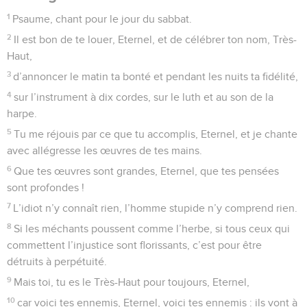
1
Psaume, chant pour le jour du sabbat.
2
Il est bon de te louer, Eternel, et de célébrer ton nom, Très-
Haut,
3
d’annoncer le matin ta bonté et pendant les nuits ta fidélité,
4
sur l’instrument à dix cordes, sur le luth et au son de la
harpe.
5
Tu me réjouis par ce que tu accomplis, Eternel, et je chante
avec allégresse les œuvres de tes mains.
6
Que tes œuvres sont grandes, Eternel, que tes pensées
sont profondes !
7
L’idiot n’y connaît rien, l’homme stupide n’y comprend rien.
8
Si les méchants poussent comme l’herbe, si tous ceux qui
commettent l’injustice sont florissants, c’est pour être
détruits à perpétuité.
9
Mais toi, tu es le Très-Haut pour toujours, Eternel,
10
car voici tes ennemis, Eternel, voici tes ennemis : ils vont à