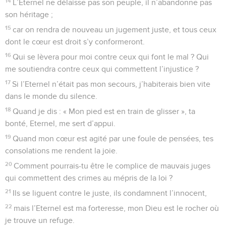
14
L’Eternel ne délaisse pas son peuple, il n’abandonne pas
son héritage ;
15
car on rendra de nouveau un jugement juste, et tous ceux
dont le cœur est droit s’y conformeront.
16
Qui se lèvera pour moi contre ceux qui font le mal ? Qui
me soutiendra contre ceux qui commettent l’injustice ?
17
Si l’Eternel n’était pas mon secours, j’habiterais bien vite
dans le monde du silence.
18
Quand je dis : « Mon pied est en train de glisser », ta
bonté, Eternel, me sert d’appui.
19
Quand mon cœur est agité par une foule de pensées, tes
consolations me rendent la joie.
20
Comment pourrais-tu être le complice de mauvais juges
qui commettent des crimes au mépris de la loi ?
21
Ils se liguent contre le juste, ils condamnent l’innocent,
22
mais l’Eternel est ma forteresse, mon Dieu est le rocher où
je trouve un refuge.