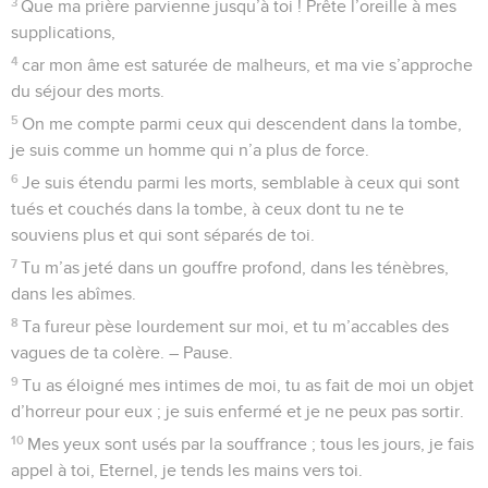
3
Que ma prière parvienne jusqu’à toi ! Prête l’oreille à mes
supplications,
4
car mon âme est saturée de malheurs, et ma vie s’approche
du séjour des morts.
5
On me compte parmi ceux qui descendent dans la tombe,
je suis comme un homme qui n’a plus de force.
6
Je suis étendu parmi les morts, semblable à ceux qui sont
tués et couchés dans la tombe, à ceux dont tu ne te
souviens plus et qui sont séparés de toi.
7
Tu m’as jeté dans un gouffre profond, dans les ténèbres,
dans les abîmes.
8
Ta fureur pèse lourdement sur moi, et tu m’accables des
vagues de ta colère. – Pause.
9
Tu as éloigné mes intimes de moi, tu as fait de moi un objet
d’horreur pour eux ; je suis enfermé et je ne peux pas sortir.
10
Mes yeux sont usés par la souffrance ; tous les jours, je fais
appel à toi, Eternel, je tends les mains vers toi.