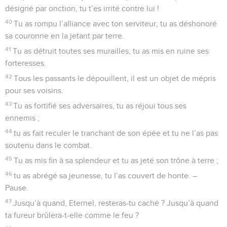
désigné par onction, tu t’es irrité contre lui !
40
Tu as rompu l’alliance avec ton serviteur, tu as déshonoré
sa couronne en la jetant par terre.
41
Tu as détruit toutes ses murailles, tu as mis en ruine ses
forteresses.
42
Tous les passants le dépouillent, il est un objet de mépris
pour ses voisins.
43
Tu as fortifié ses adversaires, tu as réjoui tous ses
ennemis ;
44
tu as fait reculer le tranchant de son épée et tu ne l’as pas
soutenu dans le combat.
45
Tu as mis fin à sa splendeur et tu as jeté son trône à terre ;
46
tu as abrégé sa jeunesse, tu l’as couvert de honte. –
Pause.
47
Jusqu’à quand, Eternel, resteras-tu caché ? Jusqu’à quand
ta fureur brûlera-t-elle comme le feu ?