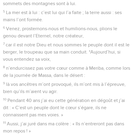
sommets des montagnes sont à lui.
5
La mer est à lui : c’est lui qui l’a faite ; la terre aussi : ses
mains l’ont formée.
6
Venez, prosternons-nous et humilions-nous, plions le
genou devant l’Eternel, notre créateur,
7
car il est notre Dieu et nous sommes le peuple dont il est le
berger, le troupeau que sa main conduit. *Aujourd’hui, si
vous entendez sa voix,
8
n’endurcissez pas votre cœur comme à Meriba, comme lors
de la journée de Massa, dans le désert :
9
là vos ancêtres m’ont provoqué, ils m’ont mis à l’épreuve,
bien qu’ils m’aient vu agir.
10
Pendant 40 ans j’ai eu cette génération en dégoût et j’ai
dit : « C’est un peuple dont le cœur s’égare, ils ne
connaissent pas mes voies. »
11
Aussi, j’ai juré dans ma colère : « Ils n’entreront pas dans
mon repos ! »