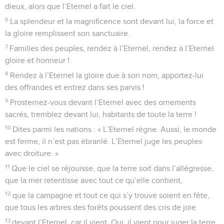
dieux, alors que l’Eternel a fait le ciel.
6
La splendeur et la magnificence sont devant lui, la force et
la gloire remplissent son sanctuaire.
7
Familles des peuples, rendez à l’Eternel, rendez à l’Eternel
gloire et honneur !
8
Rendez à l’Eternel la gloire due à son nom, apportez-lui
des offrandes et entrez dans ses parvis !
9
Prosternez-vous devant l’Eternel avec des ornements
sacrés, tremblez devant lui, habitants de toute la terre !
10
Dites parmi les nations : « L’Eternel règne. Aussi, le monde
est ferme, il n’est pas ébranlé. L’Eternel juge les peuples
avec droiture. »
11
Que le ciel se réjouisse, que la terre soit dans l’allégresse,
que la mer retentisse avec tout ce qu’elle contient,
12
que la campagne et tout ce qui s’y trouve soient en fête,
que tous les arbres des forêts poussent des cris de joie
13
devant l’Eternel, car il vient. Oui, il vient pour juger la terre.