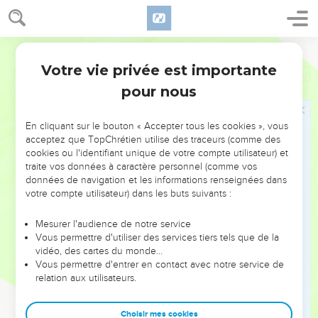
Votre vie privée est importante
Psaumes
88
pour nous
NE MANQUEZ PAS L’ÉVÉNEMENT
En cliquant sur le bouton « Accepter tous les cookies », vous
DE L’ANNÉE !
acceptez que TopChrétien utilise des traceurs (comme des
cookies ou l'identifiant unique de votre compte utilisateur) et
ET SI LEURS ERREURS POUVAIENT VOUS ÉVITER LES
traite vos données à caractère personnel (comme vos
VOTRES ?
données de navigation et les informations renseignées dans
votre compte utilisateur) dans les buts suivants :
On admire souvent les leaders pour leurs réussites, leur impact,
leur foi ou leur vision. Mais on voit moins les doutes, les erreurs
Mesurer l'audience de notre service
Vous permettre d'utiliser des services tiers tels que de la
et les saisons difficiles qu'ils ont traversés, alors même que ce
vidéo, des cartes du monde…
sont elles qui les ont façonnés.
Vous permettre d'entrer en contact avec notre service de
relation aux utilisateurs.
Dans cette conférence, leaders, entrepreneurs, et responsables
reviennent sur les erreurs marquantes de leur parcours et les
clés pour avancer avec plus de sagesse afin que leurs erreurs
Choisir mes cookies