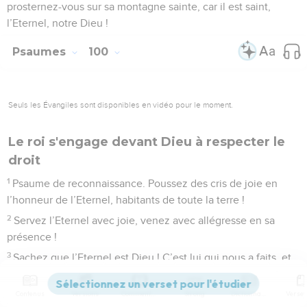
prosternez-vous sur sa montagne sainte, car il est saint,
l’Eternel, notre Dieu !
Psaumes
100
Seuls les Évangiles sont disponibles en vidéo pour le moment.
Le roi s'engage devant Dieu à respecter le
droit
1
Psaume de reconnaissance. Poussez des cris de joie en
l’honneur de l’Eternel, habitants de toute la terre !
2
Servez l’Eternel avec joie, venez avec allégresse en sa
présence !
3
Sachez que l’Eternel est Dieu ! C’est lui qui nous a faits, et
nous lui appartenons : nous sommes son peuple, le troupeau
dont il est le berger.
Contenus
Versions
Commentaires
Strong
Dictionnaire