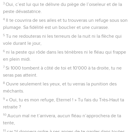
3
Oui, c’est lui qui te délivre du piège de l’oiseleur et de la
peste dévastatrice.
4
Il te couvrira de ses ailes et tu trouveras un refuge sous son
plumage. Sa fidélité est un bouclier et une cuirasse.
5
Tu ne redouteras ni les terreurs de la nuit ni la flèche qui
vole durant le jour,
6
ni la peste qui rôde dans les ténèbres ni le fléau qui frappe
en plein midi.
7
Si 1000 tombent à côté de toi et 10'000 à ta droite, tu ne
seras pas atteint.
8
Ouvre seulement les yeux, et tu verras la punition des
méchants.
9
« Oui, tu es mon refuge, Eternel ! » Tu fais du Très-Haut ta
retraite ?
10
Aucun mal ne t’arrivera, aucun fléau n’approchera de ta
tente,
11
car *il donnera ordre à ses anges de te garder dans toutes