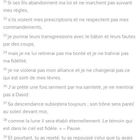
31
Si ses fils abandonnent ma loi et ne marchent pas suivant
mes règles,
32
s’ils violent mes prescriptions et ne respectent pas mes
commandements,
33
je punirai leurs transgressions avec le bâton et leurs fautes
par des coups,
34
mais je ne lui retirerai pas ma bonté et je ne trahirai pas
ma fidélité,
35
je ne violerai pas mon alliance et je ne changerai pas ce
qui est sorti de mes lèvres.
36
J’ai prêté une fois serment par ma sainteté, je ne mentirai
pas à David.
37
Sa descendance subsistera toujours ; son trône sera pareil
au soleil devant moi,
38
comme la lune il sera établi éternellement. Le témoin qui
est dans le ciel est fidèle. » – Pause.
39
Et pourtant, tu as rejeté, tu as repoussé celui que tu avais