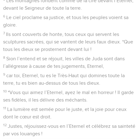
Les montagnes fondent comme de la cire devant l’Eternel,
devant le Seigneur de toute la terre.
6
Le ciel proclame sa justice, et tous les peuples voient sa
gloire.
7
Ils sont couverts de honte, tous ceux qui servent les
sculptures sacrées, qui se vantent de leurs faux dieux. *Que
tous les dieux se prosternent devant lui !
8
Sion l’entend et se réjouit, les villes de Juda sont dans
l’allégresse à cause de tes jugements, Eternel,
9
car toi, Eternel, tu es le Très-Haut qui domines toute la
terre, tu es bien au-dessus de tous les dieux.
10
*Vous qui aimez l’Eternel, ayez le mal en horreur ! Il garde
ses fidèles, il les délivre des méchants.
11
La lumière est semée pour le juste, et la joie pour ceux
dont le cœur est droit.
12
Justes, réjouissez-vous en l’Eternel et célébrez sa sainteté
par vos louanges !