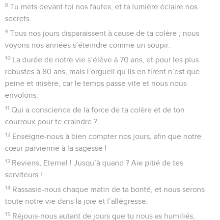
8
Tu mets devant toi nos fautes, et ta lumière éclaire nos
secrets.
9
Tous nos jours disparaissent à cause de ta colère ; nous
voyons nos années s’éteindre comme un soupir.
10
La durée de notre vie s’élève à 70 ans, et pour les plus
robustes à 80 ans, mais l’orgueil qu’ils en tirent n’est que
peine et misère, car le temps passe vite et nous nous
envolons.
11
Qui a conscience de la force de ta colère et de ton
courroux pour te craindre ?
12
Enseigne-nous à bien compter nos jours, afin que notre
cœur parvienne à la sagesse !
13
Reviens, Eternel ! Jusqu’à quand ? Aie pitié de tes
serviteurs !
14
Rassasie-nous chaque matin de ta bonté, et nous serons
toute notre vie dans la joie et l’allégresse.
15
Réjouis-nous autant de jours que tu nous as humiliés,