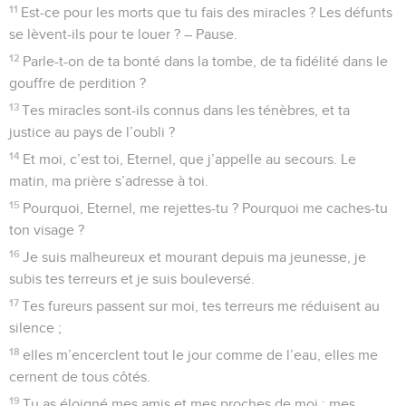
11
Est-ce pour les morts que tu fais des miracles ? Les défunts
se lèvent-ils pour te louer ? – Pause.
12
Parle-t-on de ta bonté dans la tombe, de ta fidélité dans le
gouffre de perdition ?
13
Tes miracles sont-ils connus dans les ténèbres, et ta
justice au pays de l’oubli ?
14
Et moi, c’est toi, Eternel, que j’appelle au secours. Le
matin, ma prière s’adresse à toi.
15
Pourquoi, Eternel, me rejettes-tu ? Pourquoi me caches-tu
ton visage ?
16
Je suis malheureux et mourant depuis ma jeunesse, je
subis tes terreurs et je suis bouleversé.
17
Tes fureurs passent sur moi, tes terreurs me réduisent au
silence ;
18
elles m’encerclent tout le jour comme de l’eau, elles me
cernent de tous côtés.
19
Tu as éloigné mes amis et mes proches de moi ; mes