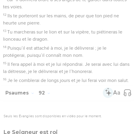
tes voies.
12
Ils te porteront sur les mains, de peur que ton pied ne
heurte une pierre.
13
Tu marcheras sur le lion et sur la vipère, tu piétineras le
lionceau et le dragon.
14
Puisqu’il est attaché à moi, je le délivrerai ; je le
protégerai, puisqu’il connaît mon nom.
15
Il fera appel à moi et je lui répondrai. Je serai avec lui dans
la détresse, je le délivrerai et je l’honorerai.
16
Je le comblerai de longs jours et je lui ferai voir mon salut.
Psaumes
92
Seuls les Évangiles sont disponibles en vidéo pour le moment.
Le Seigneur est roi