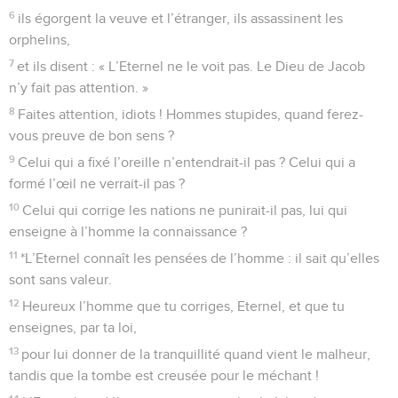
6
ils égorgent la veuve et l’étranger, ils assassinent les
orphelins,
7
et ils disent : « L’Eternel ne le voit pas. Le Dieu de Jacob
n’y fait pas attention. »
8
Faites attention, idiots ! Hommes stupides, quand ferez-
vous preuve de bon sens ?
9
Celui qui a fixé l’oreille n’entendrait-il pas ? Celui qui a
formé l’œil ne verrait-il pas ?
10
Celui qui corrige les nations ne punirait-il pas, lui qui
enseigne à l’homme la connaissance ?
11
*L’Eternel connaît les pensées de l’homme : il sait qu’elles
sont sans valeur.
12
Heureux l’homme que tu corriges, Eternel, et que tu
enseignes, par ta loi,
13
pour lui donner de la tranquillité quand vient le malheur,
tandis que la tombe est creusée pour le méchant !