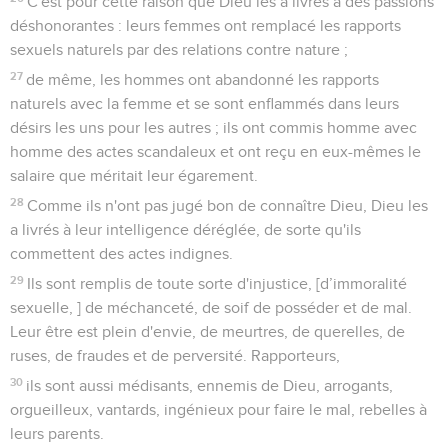
C'est pour cette raison que Dieu les a livrés à des passions
déshonorantes : leurs femmes ont remplacé les rapports
sexuels naturels par des relations contre nature ;
27
de même, les hommes ont abandonné les rapports
naturels avec la femme et se sont enflammés dans leurs
désirs les uns pour les autres ; ils ont commis homme avec
homme des actes scandaleux et ont reçu en eux-mêmes le
salaire que méritait leur égarement.
28
Comme ils n'ont pas jugé bon de connaître Dieu, Dieu les
a livrés à leur intelligence déréglée, de sorte qu'ils
commettent des actes indignes.
29
Ils sont remplis de toute sorte d'injustice, [d’immoralité
sexuelle, ] de méchanceté, de soif de posséder et de mal.
Leur être est plein d'envie, de meurtres, de querelles, de
ruses, de fraudes et de perversité. Rapporteurs,
30
ils sont aussi médisants, ennemis de Dieu, arrogants,
orgueilleux, vantards, ingénieux pour faire le mal, rebelles à
leurs parents.