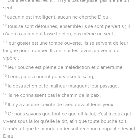
comme cela est écrit : Il n'y a pas de juste, pas même un
seul ;
11
aucun n'est intelligent, aucun ne cherche Dieu ;
12
tous se sont détournés, ensemble ils se sont pervertis ; il
n'y en a aucun qui fasse le bien, pas même un seul ;
13
leur gosier est une tombe ouverte, ils se servent de leur
langue pour tromper. Ils ont sur les lèvres un venin de
vipère ;
14
leur bouche est pleine de malédiction et d'amertume.
15
Leurs pieds courent pour verser le sang,
16
la destruction et le malheur marquent leur passage,
17
ils ne connaissent pas le chemin de la paix.
18
Il n’y a aucune crainte de Dieu devant leurs yeux.
19
Or nous savons que tout ce que dit la loi, c'est à ceux qui
vivent sous la loi qu'elle le dit, afin que toute bouche soit
fermée et que le monde entier soit reconnu coupable devant
Dieu.