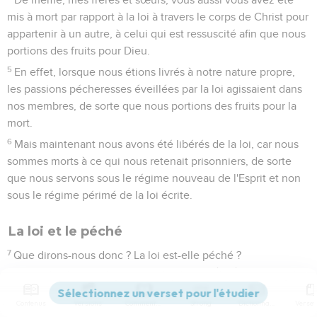
mis à mort par rapport à la loi à travers le corps de Christ pour
appartenir à un autre, à celui qui est ressuscité afin que nous
portions des fruits pour Dieu.
5
En effet, lorsque nous étions livrés à notre nature propre,
les passions pécheresses éveillées par la loi agissaient dans
nos membres, de sorte que nous portions des fruits pour la
mort.
6
Mais maintenant nous avons été libérés de la loi, car nous
sommes morts à ce qui nous retenait prisonniers, de sorte
que nous servons sous le régime nouveau de l'Esprit et non
sous le régime périmé de la loi écrite.
La loi et le péché
7
Que dirons-nous donc ? La loi est-elle péché ?
Certainement pas ! Mais je n'ai connu le péché que par
l’intermédiaire de la loi. En effet, je n'aurais pas su ce qu'est
Contenus
Versions
Commentaires
Strong
Dictionnaire
la convoitise si la loi n'avait pas dit : Tu ne convoiteras pas.