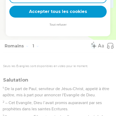
l’Eglise (12.17 à 13.7) : elles doivent porter la marque de
l’amour.
Accepter tous les cookies
La Bible Du Semeur Copyright © 1992, 1999 by Biblica, Inc.® Used by
Tout refuser
permission. All rights reserved worldwide.
Romains
1
Seuls les Évangiles sont disponibles en vidéo pour le moment.
Salutation
1
De la part de Paul, serviteur de Jésus-Christ, appelé à être
apôtre, mis à part pour annoncer l'Evangile de Dieu.
2
– Cet Evangile, Dieu l’avait promis auparavant par ses
prophètes dans les saintes Ecritures.
3