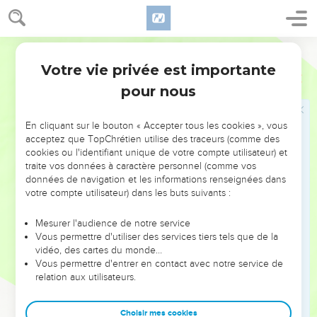
peuvent être déclarés justes par la foi (3.21-31). Ainsi le fut
*Abraham (ch. 4). Les hommes condamnés en Adam ne
peuvent être déclarés justes qu’en Christ (ch. 5). Dans les
Segond 21
chapitres 6 et 7, Paul répond aux objections des adversaires
Votre vie privée est importante
Romains
Introduction
de l’Evangile. Il clarifie, en particulier, le rôle de la *Loi : «
pour nous
sainte » et « bonne », elle a donné à l’homme la
connaissance du péché (7.1-12), mais c’est le péché, et non
En cliquant sur le bouton « Accepter tous les cookies », vous
la Loi, qui lui fait faire le mal (7.13-25). Quant à l’Esprit (ch. 8),
acceptez que TopChrétien utilise des traceurs (comme des
il fait de nous des fils de Dieu et vient à notre secours.
cookies ou l'identifiant unique de votre compte utilisateur) et
traite vos données à caractère personnel (comme vos
Les chapitres 9 à 11 sont consacrés au sort d’*Israël dans le
données de navigation et les informations renseignées dans
plan du salut divin : la majorité des Juifs ont rejeté
votre compte utilisateur) dans les buts suivants :
l’Evangile (9.30 à 10.20). Mais Dieu n’a pas rejeté son
Mesurer l'audience de notre service
peuple (ch. 11) et il fait cette mystérieuse promesse : « Tout
Vous permettre d'utiliser des services tiers tels que de la
Israël sera *sauvé » (v.26).
vidéo, des cartes du monde…
Vous permettre d'entrer en contact avec notre service de
Les chapitres 12 à 15 forment un tout. L’*apôtre termine sa
relation aux utilisateurs.
lettre par un ensemble de recommandations pratiques sur
les relations dans l’Eglise (12.1-16 ; 13.8 à 15.7) et hors de
Choisir mes cookies