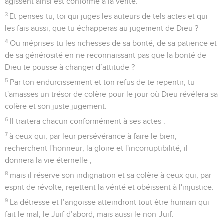
agissent ainsi est conforme à la vérité.
3
Et penses-tu, toi qui juges les auteurs de tels actes et qui
les fais aussi, que tu échapperas au jugement de Dieu ?
4
Ou méprises-tu les richesses de sa bonté, de sa patience et
de sa générosité en ne reconnaissant pas que la bonté de
Dieu te pousse à changer d’attitude ?
5
Par ton endurcissement et ton refus de te repentir, tu
t'amasses un trésor de colère pour le jour où Dieu révélera sa
colère et son juste jugement.
6
Il traitera chacun conformément à ses actes :
7
à ceux qui, par leur persévérance à faire le bien,
recherchent l'honneur, la gloire et l'incorruptibilité, il
donnera la vie éternelle ;
8
mais il réserve son indignation et sa colère à ceux qui, par
esprit de révolte, rejettent la vérité et obéissent à l'injustice.
9
La détresse et l’angoisse atteindront tout être humain qui
fait le mal, le Juif d’abord, mais aussi le non-Juif.