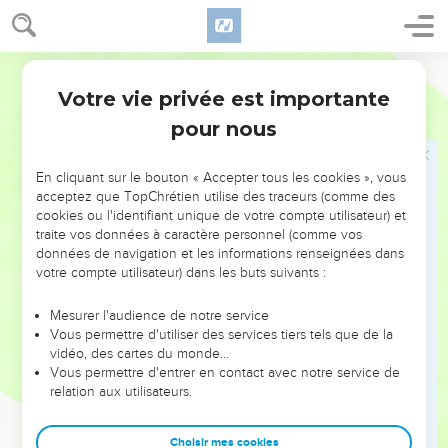
peuvent être déclarés justes par la foi (3.21-31). Ainsi le fut
Romains
Introduction
*Abraham (ch. 4). Les hommes condamnés en Adam ne
peuvent être déclarés justes qu’en Christ (ch. 5). Dans les
chapitres 6 et 7, Paul répond aux objections des adversaires
Votre vie privée est importante
de l’Evangile. Il clarifie, en particulier, le rôle de la *Loi : «
pour nous
sainte » et « bonne », elle a donné à l’homme la
connaissance du péché (7.1-12), mais c’est le péché, et non
En cliquant sur le bouton « Accepter tous les cookies », vous
la Loi, qui lui fait faire le mal (7.13-25). Quant à l’Esprit (ch. 8),
acceptez que TopChrétien utilise des traceurs (comme des
il fait de nous des fils de Dieu et vient à notre secours.
cookies ou l'identifiant unique de votre compte utilisateur) et
traite vos données à caractère personnel (comme vos
Les chapitres 9 à 11 sont consacrés au sort d’*Israël dans le
données de navigation et les informations renseignées dans
plan du salut divin : la majorité des Juifs ont rejeté
votre compte utilisateur) dans les buts suivants :
l’Evangile (9.30 à 10.20). Mais Dieu n’a pas rejeté son
Mesurer l'audience de notre service
peuple (ch. 11) et il fait cette mystérieuse promesse : « Tout
Vous permettre d'utiliser des services tiers tels que de la
Israël sera *sauvé » (v.26).
vidéo, des cartes du monde…
Vous permettre d'entrer en contact avec notre service de
Les chapitres 12 à 15 forment un tout. L’*apôtre termine sa
relation aux utilisateurs.
lettre par un ensemble de recommandations pratiques sur
les relations dans l’Eglise (12.1-16 ; 13.8 à 15.7) et hors de
Choisir mes cookies