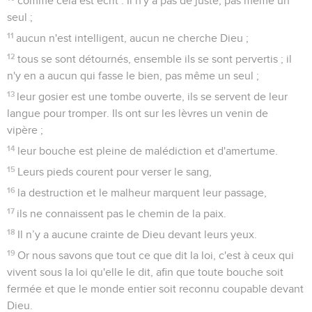
comme cela est écrit : Il n'y a pas de juste, pas même un
seul ;
11
aucun n'est intelligent, aucun ne cherche Dieu ;
12
tous se sont détournés, ensemble ils se sont pervertis ; il
n'y en a aucun qui fasse le bien, pas même un seul ;
13
leur gosier est une tombe ouverte, ils se servent de leur
langue pour tromper. Ils ont sur les lèvres un venin de
vipère ;
14
leur bouche est pleine de malédiction et d'amertume.
15
Leurs pieds courent pour verser le sang,
16
la destruction et le malheur marquent leur passage,
17
ils ne connaissent pas le chemin de la paix.
18
Il n’y a aucune crainte de Dieu devant leurs yeux.
19
Or nous savons que tout ce que dit la loi, c'est à ceux qui
vivent sous la loi qu'elle le dit, afin que toute bouche soit
fermée et que le monde entier soit reconnu coupable devant
Dieu.