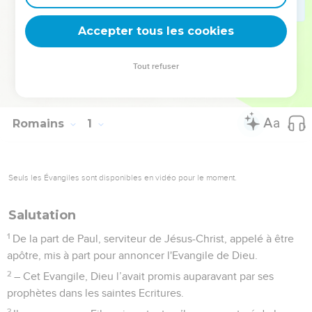
l’Eglise (12.17 à 13.7) : elles doivent porter la marque de
l’amour.
Accepter tous les cookies
La Bible Du Semeur Copyright © 1992, 1999 by Biblica, Inc.® Used by
Tout refuser
permission. All rights reserved worldwide.
Romains
1
Seuls les Évangiles sont disponibles en vidéo pour le moment.
Salutation
1
De la part de Paul, serviteur de Jésus-Christ, appelé à être
apôtre, mis à part pour annoncer l'Evangile de Dieu.
2
– Cet Evangile, Dieu l’avait promis auparavant par ses
prophètes dans les saintes Ecritures.
3