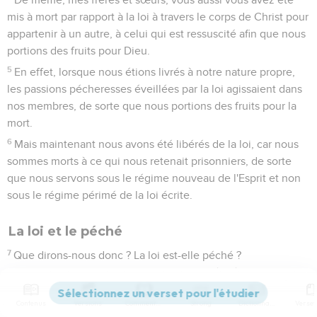
mis à mort par rapport à la loi à travers le corps de Christ pour
appartenir à un autre, à celui qui est ressuscité afin que nous
portions des fruits pour Dieu.
5
En effet, lorsque nous étions livrés à notre nature propre,
les passions pécheresses éveillées par la loi agissaient dans
nos membres, de sorte que nous portions des fruits pour la
mort.
6
Mais maintenant nous avons été libérés de la loi, car nous
sommes morts à ce qui nous retenait prisonniers, de sorte
que nous servons sous le régime nouveau de l'Esprit et non
sous le régime périmé de la loi écrite.
La loi et le péché
7
Que dirons-nous donc ? La loi est-elle péché ?
Certainement pas ! Mais je n'ai connu le péché que par
l’intermédiaire de la loi. En effet, je n'aurais pas su ce qu'est
Contenus
Versions
Commentaires
Strong
Dictionnaire
la convoitise si la loi n'avait pas dit : Tu ne convoiteras pas.