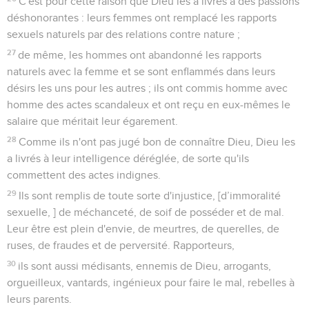
C'est pour cette raison que Dieu les a livrés à des passions
déshonorantes : leurs femmes ont remplacé les rapports
sexuels naturels par des relations contre nature ;
27
de même, les hommes ont abandonné les rapports
naturels avec la femme et se sont enflammés dans leurs
désirs les uns pour les autres ; ils ont commis homme avec
homme des actes scandaleux et ont reçu en eux-mêmes le
salaire que méritait leur égarement.
28
Comme ils n'ont pas jugé bon de connaître Dieu, Dieu les
a livrés à leur intelligence déréglée, de sorte qu'ils
commettent des actes indignes.
29
Ils sont remplis de toute sorte d'injustice, [d’immoralité
sexuelle, ] de méchanceté, de soif de posséder et de mal.
Leur être est plein d'envie, de meurtres, de querelles, de
ruses, de fraudes et de perversité. Rapporteurs,
30
ils sont aussi médisants, ennemis de Dieu, arrogants,
orgueilleux, vantards, ingénieux pour faire le mal, rebelles à
leurs parents.