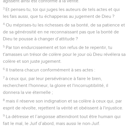
agissent ainsi est conforme à la vérité.
3
Et penses-tu, toi qui juges les auteurs de tels actes et qui
les fais aussi, que tu échapperas au jugement de Dieu ?
4
Ou méprises-tu les richesses de sa bonté, de sa patience et
de sa générosité en ne reconnaissant pas que la bonté de
Dieu te pousse à changer d’attitude ?
5
Par ton endurcissement et ton refus de te repentir, tu
t'amasses un trésor de colère pour le jour où Dieu révélera sa
colère et son juste jugement.
6
Il traitera chacun conformément à ses actes :
7
à ceux qui, par leur persévérance à faire le bien,
recherchent l'honneur, la gloire et l'incorruptibilité, il
donnera la vie éternelle ;
8
mais il réserve son indignation et sa colère à ceux qui, par
esprit de révolte, rejettent la vérité et obéissent à l'injustice.
9
La détresse et l’angoisse atteindront tout être humain qui
fait le mal, le Juif d’abord, mais aussi le non-Juif.