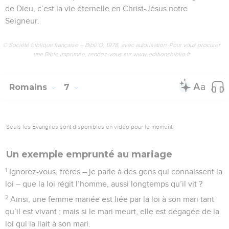
de Dieu, c’est la vie éternelle en Christ-Jésus notre
Seigneur.
© Société biblique française – Bibli’O, 1978, avec autorisation. Pour vous procurer
une Bible imprimée, rendez-vous sur www.editionsbiblio.fr
Romains
7
Seuls les Évangiles sont disponibles en vidéo pour le moment.
Un exemple emprunté au mariage
1
Ignorez-vous, frères – je parle à des gens qui connaissent la
loi – que la loi régit l’homme, aussi longtemps qu’il vit ?
2
Ainsi, une femme mariée est liée par la loi à son mari tant
qu’il est vivant ; mais si le mari meurt, elle est dégagée de la
loi qui la liait à son mari.