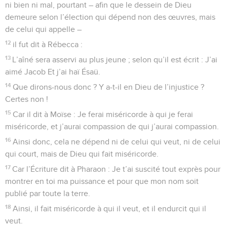
ni bien ni mal, pourtant – afin que le dessein de Dieu
demeure selon l’élection qui dépend non des œuvres, mais
de celui qui appelle –
12
il fut dit à Rébecca :
13
L’aîné sera asservi au plus jeune ; selon qu’il est écrit : J’ai
aimé Jacob Et j’ai haï Ésaü.
14
Que dirons-nous donc ? Y a-t-il en Dieu de l’injustice ?
Certes non !
15
Car il dit à Moïse : Je ferai miséricorde à qui je ferai
miséricorde, et j’aurai compassion de qui j’aurai compassion.
16
Ainsi donc, cela ne dépend ni de celui qui veut, ni de celui
qui court, mais de Dieu qui fait miséricorde.
17
Car l’Écriture dit à Pharaon : Je t’ai suscité tout exprès pour
montrer en toi ma puissance et pour que mon nom soit
publié par toute la terre.
18
Ainsi, il fait miséricorde à qui il veut, et il endurcit qui il
veut.