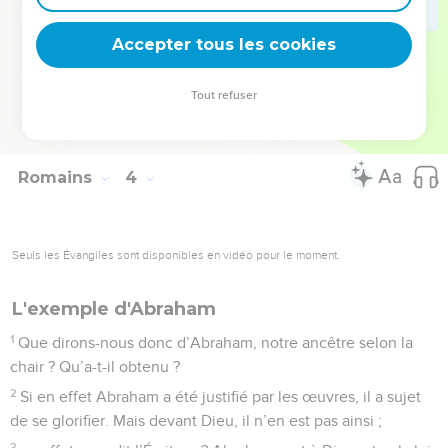
31
Est-ce que nous annulons ainsi la loi par la foi ? Certes
Accepter tous les cookies
non ! Au contraire, nous confirmons la loi.
© Société biblique française – Bibli’O, 1978, avec autorisation. Pour vous procurer
Tout refuser
une Bible imprimée, rendez-vous sur www.editionsbiblio.fr
Romains
4
Seuls les Évangiles sont disponibles en vidéo pour le moment.
L'exemple d'Abraham
1
Que dirons-nous donc d’Abraham, notre ancêtre selon la
chair ? Qu’a-t-il obtenu ?
2
Si en effet Abraham a été justifié par les œuvres, il a sujet
de se glorifier. Mais devant Dieu, il n’en est pas ainsi ;
3