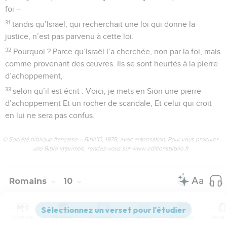
foi –
31
tandis qu’Israël, qui recherchait une loi qui donne la
justice, n’est pas parvenu à cette loi.
32
Pourquoi ? Parce qu’Israël l’a cherchée, non par la foi, mais
comme provenant des œuvres. Ils se sont heurtés à la pierre
d’achoppement,
33
selon qu’il est écrit : Voici, je mets en Sion une pierre
d’achoppement Et un rocher de scandale, Et celui qui croit
en lui ne sera pas confus.
© Société biblique française – Bibli’O, 1978, avec autorisation. Pour vous procurer
une Bible imprimée, rendez-vous sur www.editionsbiblio.fr
Romains
10
Contenus
Versions
Commentaires
Strong
Dictionnaire
Seuls les Évangiles sont disponibles en vidéo pour le moment.