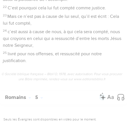
22
C’est pourquoi cela lui fut compté comme justice.
23
Mais ce n’est pas à cause de lui seul, qu’il est écrit : Cela
lui fut compté,
24
c’est aussi à cause de nous, à qui cela sera compté, nous
qui croyons en celui qui a ressuscité d’entre les morts Jésus
notre Seigneur,
25
livré pour nos offenses, et ressuscité pour notre
justification.
© Société biblique française – Bibli’O, 1978, avec autorisation. Pour vous procurer
une Bible imprimée, rendez-vous sur www.editionsbiblio.fr
Romains
5
Seuls les Évangiles sont disponibles en vidéo pour le moment.