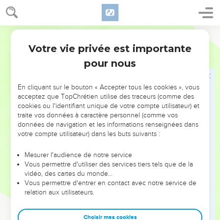
24
et ils sont gratuitement justifiés par sa grâce, par le moyen
de la rédemption qui est dans le Christ-Jésus.
Segond 1978 (Colombe)
25
C’est lui que Dieu a destiné comme moyen d’expiation
Votre vie privée est importante
pour ceux qui auraient la foi en son sang, afin de montrer sa
Romains
3
justice. Parce qu’il avait laissé impunis les péchés commis
pour nous
auparavant au temps de sa patience,
26
il a voulu montrer sa justice dans le temps présent, de
En cliquant sur le bouton « Accepter tous les cookies », vous
acceptez que TopChrétien utilise des traceurs (comme des
manière à être (reconnu) juste, tout en justifiant celui qui a la
cookies ou l'identifiant unique de votre compte utilisateur) et
foi en Jésus.
traite vos données à caractère personnel (comme vos
27
données de navigation et les informations renseignées dans
Où donc est le sujet de se glorifier ? Il est exclu. Par quelle
votre compte utilisateur) dans les buts suivants :
loi ? Par la loi des œuvres ? Non, mais par la loi de la foi.
28
Car nous comptons que l’homme est justifié par la foi,
Mesurer l'audience de notre service
sans les œuvres de la loi.
Vous permettre d'utiliser des services tiers tels que de la
vidéo, des cartes du monde…
29
Ou bien, Dieu est-il seulement le Dieu des Juifs ? Ne l’est-
Vous permettre d'entrer en contact avec notre service de
il pas aussi des païens ? Oui, il l’est aussi des païens,
relation aux utilisateurs.
30
puisqu’il y a un seul Dieu qui justifiera en vertu de la foi
les circoncis, et au moyen de la foi les incirconcis.
Choisir mes cookies