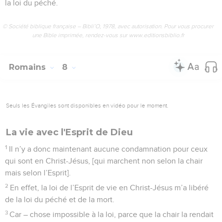
la loi du péché.
© Société biblique française – Bibli’O, 1978, avec autorisation. Pour vous procurer
une Bible imprimée, rendez-vous sur www.editionsbiblio.fr
Romains
8
Seuls les Évangiles sont disponibles en vidéo pour le moment.
La vie avec l'Esprit de Dieu
1
Il n’y a donc maintenant aucune condamnation pour ceux
qui sont en Christ-Jésus, [qui marchent non selon la chair
mais selon l’Esprit].
2
En effet, la loi de l’Esprit de vie en Christ-Jésus m’a libéré
de la loi du péché et de la mort.
3
Car – chose impossible à la loi, parce que la chair la rendait