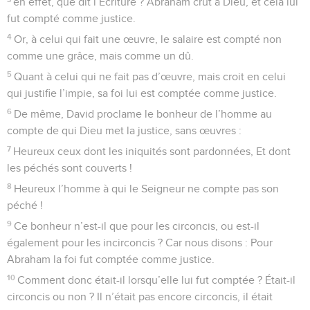
en effet, que dit l’Écriture ? Abraham crut à Dieu, et cela lui
fut compté comme justice.
4
Or, à celui qui fait une œuvre, le salaire est compté non
comme une grâce, mais comme un dû.
5
Quant à celui qui ne fait pas d’œuvre, mais croit en celui
qui justifie l’impie, sa foi lui est comptée comme justice.
6
De même, David proclame le bonheur de l’homme au
compte de qui Dieu met la justice, sans œuvres :
7
Heureux ceux dont les iniquités sont pardonnées, Et dont
les péchés sont couverts !
8
Heureux l’homme à qui le Seigneur ne compte pas son
péché !
9
Ce bonheur n’est-il que pour les circoncis, ou est-il
également pour les incirconcis ? Car nous disons : Pour
Abraham la foi fut comptée comme justice.
10
Comment donc était-il lorsqu’elle lui fut comptée ? Était-il
circoncis ou non ? Il n’était pas encore circoncis, il était