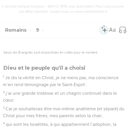
© Société biblique française – Bibli’O, 1978, avec autorisation. Pour vous procurer
une Bible imprimée, rendez-vous sur www.editionsbiblio.fr
Romains
9
Seuls les Évangiles sont disponibles en vidéo pour le moment.
Dieu et le peuple qu'il a choisi
1
Je dis la vérité en Christ, je ne mens pas, ma conscience
m’en rend témoignage par le Saint-Esprit :
2
j’ai une grande tristesse et un chagrin continuel dans le
cœur.
3
Car je souhaiterais être moi-même anathème (et séparé) du
Christ pour mes frères, mes parents selon la chair,
4
qui sont les Israélites, à qui appartiennent l’adoption, la