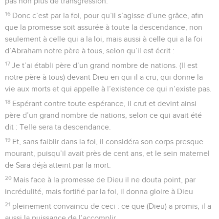
pas non plus de transgression.
16
Donc c’est par la foi, pour qu’il s’agisse d’une grâce, afin
que la promesse soit assurée à toute la descendance, non
seulement à celle qui a la loi, mais aussi à celle qui a la foi
d’Abraham notre père à tous, selon qu’il est écrit :
17
Je t’ai établi père d’un grand nombre de nations. (Il est
notre père à tous) devant Dieu en qui il a cru, qui donne la
vie aux morts et qui appelle à l’existence ce qui n’existe pas.
18
Espérant contre toute espérance, il crut et devint ainsi
père d’un grand nombre de nations, selon ce qui avait été
dit : Telle sera ta descendance.
19
Et, sans faiblir dans la foi, il considéra son corps presque
mourant, puisqu’il avait près de cent ans, et le sein maternel
de Sara déjà atteint par la mort.
20
Mais face à la promesse de Dieu il ne douta point, par
incrédulité, mais fortifié par la foi, il donna gloire à Dieu
21
pleinement convaincu de ceci : ce que (Dieu) a promis, il a
aussi la puissance de l’accomplir.