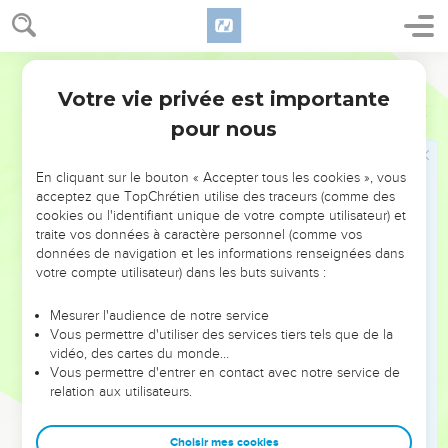
23
tous ont péché et sont privés de la gloire de Dieu,
24
et ils sont gratuitement déclarés justes par sa grâce, par le
moyen de la libération qui se trouve en Jésus-Christ.
Segond 21
25
C'est lui que Dieu a destiné à être par son sang une
Votre vie privée est importante
Romains
3
victime expiatoire pour ceux qui croiraient. Il démontre ainsi
pour nous
sa justice, puisqu'il avait laissé impunis les péchés commis
auparavant, à l’époque de sa patience.
En cliquant sur le bouton « Accepter tous les cookies », vous
26
Il la démontre dans le temps présent de manière à être
acceptez que TopChrétien utilise des traceurs (comme des
cookies ou l'identifiant unique de votre compte utilisateur) et
juste tout en déclarant juste celui qui a la foi en Jésus.
traite vos données à caractère personnel (comme vos
27
Où est donc la raison de se montrer fier ? Elle a été exclue.
données de navigation et les informations renseignées dans
Par quelle loi ? Par celle des œuvres ? Non, par la loi de la
votre compte utilisateur) dans les buts suivants :
foi.
Mesurer l'audience de notre service
28
En effet, nous estimons que l'homme est déclaré juste par
Vous permettre d'utiliser des services tiers tels que de la
la foi, indépendamment des œuvres de la loi.
vidéo, des cartes du monde…
Vous permettre d'entrer en contact avec notre service de
29
Ou bien Dieu est-il seulement le Dieu des Juifs ? N'est-il
relation aux utilisateurs.
pas aussi celui des non-Juifs ? Oui, il est aussi le Dieu des
non-Juifs,
Choisir mes cookies