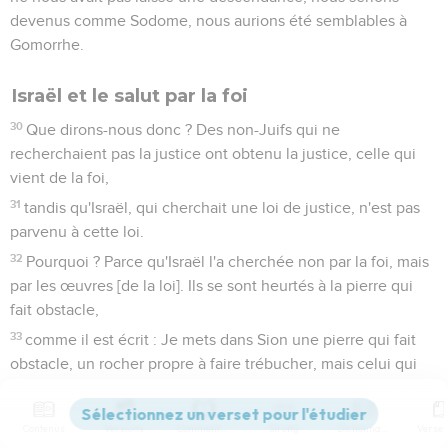
devenus comme Sodome, nous aurions été semblables à
Gomorrhe.
Israël et le salut par la foi
30
Que dirons-nous donc ? Des non-Juifs qui ne
recherchaient pas la justice ont obtenu la justice, celle qui
vient de la foi,
31
tandis qu'Israël, qui cherchait une loi de justice, n'est pas
parvenu à cette loi.
32
Pourquoi ? Parce qu'Israël l'a cherchée non par la foi, mais
par les œuvres [de la loi]. Ils se sont heurtés à la pierre qui
fait obstacle,
33
comme il est écrit : Je mets dans Sion une pierre qui fait
obstacle, un rocher propre à faire trébucher, mais celui qui
croit en lui ne sera pas couvert de honte.
Romains
10
Contenus
Versions
Commentaires
Strong
Dictionnaire