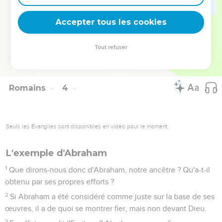
30
puisqu'il y a un seul Dieu, qui déclarera les circoncis justes
sur la base de la foi et qui déclarera aussi les incirconcis
Accepter tous les cookies
justes au moyen de la foi.
31
Cela signifie-t-il donc que, par l’intermédiaire de la foi,
Tout refuser
nous annulions la loi ? Certainement pas ! Au contraire, nous
confirmons la loi.
Romains
4
Seuls les Évangiles sont disponibles en vidéo pour le moment.
L'exemple d'Abraham
1
Que dirons-nous donc d'Abraham, notre ancêtre ? Qu'a-t-il
obtenu par ses propres efforts ?
2
Si Abraham a été considéré comme juste sur la base de ses
œuvres, il a de quoi se montrer fier, mais non devant Dieu.
3