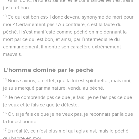
Ainsi donc, la loi est sainte, et le commandement est saint,
juste et bon.
13
Ce qui est bon est-il donc devenu synonyme de mort pour
moi ? Certainement pas ! Au contraire, c’est la faute du
péché. Il s'est manifesté comme péché en me donnant la
mort par ce qui est bon, et ainsi, par l’intermédiaire du
commandement, il montre son caractère extrêmement
mauvais.
L'homme dominé par le péché
14
Nous savons, en effet, que la loi est spirituelle ; mais moi,
je suis marqué par ma nature, vendu au péché.
15
Je ne comprends pas ce que je fais : je ne fais pas ce que
je veux et je fais ce que je déteste.
16
Or, si je fais ce que je ne veux pas, je reconnais par là que
la loi est bonne.
17
En réalité, ce n'est plus moi qui agis ainsi, mais le péché
qui habite en moi.