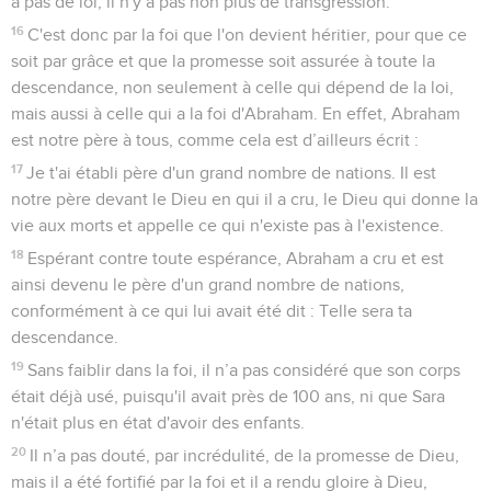
a pas de loi, il n'y a pas non plus de transgression.
16
C'est donc par la foi que l'on devient héritier, pour que ce
soit par grâce et que la promesse soit assurée à toute la
descendance, non seulement à celle qui dépend de la loi,
mais aussi à celle qui a la foi d'Abraham. En effet, Abraham
est notre père à tous, comme cela est d’ailleurs écrit :
17
Je t'ai établi père d'un grand nombre de nations. Il est
notre père devant le Dieu en qui il a cru, le Dieu qui donne la
vie aux morts et appelle ce qui n'existe pas à l'existence.
18
Espérant contre toute espérance, Abraham a cru et est
ainsi devenu le père d'un grand nombre de nations,
conformément à ce qui lui avait été dit : Telle sera ta
descendance.
19
Sans faiblir dans la foi, il n’a pas considéré que son corps
était déjà usé, puisqu'il avait près de 100 ans, ni que Sara
n'était plus en état d'avoir des enfants.
20
Il n’a pas douté, par incrédulité, de la promesse de Dieu,
mais il a été fortifié par la foi et il a rendu gloire à Dieu,