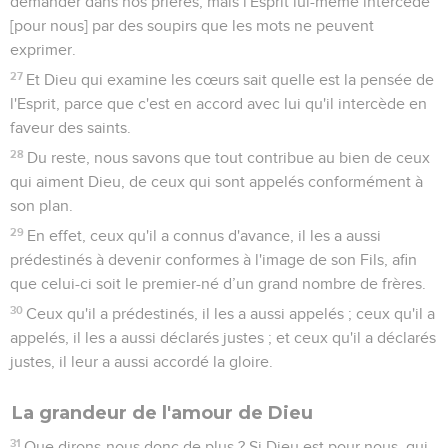
demander dans nos prières, mais l'Esprit lui-même intercède
[pour nous] par des soupirs que les mots ne peuvent
exprimer.
27
Et Dieu qui examine les cœurs sait quelle est la pensée de
l'Esprit, parce que c'est en accord avec lui qu'il intercède en
faveur des saints.
28
Du reste, nous savons que tout contribue au bien de ceux
qui aiment Dieu, de ceux qui sont appelés conformément à
son plan.
29
En effet, ceux qu'il a connus d'avance, il les a aussi
prédestinés à devenir conformes à l'image de son Fils, afin
que celui-ci soit le premier-né d’un grand nombre de frères.
30
Ceux qu'il a prédestinés, il les a aussi appelés ; ceux qu'il a
appelés, il les a aussi déclarés justes ; et ceux qu'il a déclarés
justes, il leur a aussi accordé la gloire.
La grandeur de l'amour de Dieu
31
Que dirons-nous donc de plus ? Si Dieu est pour nous, qui