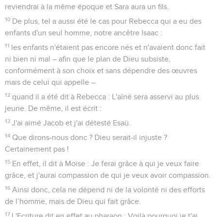
reviendrai à la même époque et Sara aura un fils.
10
De plus, tel a aussi été le cas pour Rebecca qui a eu des
enfants d'un seul homme, notre ancêtre Isaac :
11
les enfants n'étaient pas encore nés et n'avaient donc fait
ni bien ni mal – afin que le plan de Dieu subsiste,
conformément à son choix et sans dépendre des œuvres
mais de celui qui appelle –
12
quand il a été dit à Rebecca : L'aîné sera asservi au plus
jeune. De même, il est écrit :
13
J'ai aimé Jacob et j'ai détesté Esaü.
14
Que dirons-nous donc ? Dieu serait-il injuste ?
Certainement pas !
15
En effet, il dit à Moïse : Je ferai grâce à qui je veux faire
grâce, et j'aurai compassion de qui je veux avoir compassion.
16
Ainsi donc, cela ne dépend ni de la volonté ni des efforts
de l’homme, mais de Dieu qui fait grâce.
17
L'Ecriture dit en effet au pharaon : Voilà pourquoi je t'ai