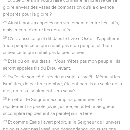
Et que dire s'il a voulu faire connaître la richesse de sa
gloire envers des vases de compassion qu'il a d'avance
préparés pour la gloire ?
24
Ainsi il nous a appelés non seulement d'entre les Juifs,
mais encore d'entre les non-Juifs.
25
C'est aussi ce qu'il dit dans le livre d'Osée : J'appellerai
‘mon peuple’celui qui n'était pas mon peuple, et ‘bien-
aimée’celle qui n'était pas la bien-aimée.
26
Et là où on leur disait : ‘Vous n'êtes pas mon peuple’, ils
seront appelés fils du Dieu vivant.
27
Esaïe, de son côté, s'écrie au sujet d'Israël : Même si les
Israélites, de par leur nombre, étaient pareils au sable de la
mer, un reste seulement sera sauvé.
28
En effet, le Seigneur accomplira pleinement et
rapidement sa parole [avec justice, en effet le Seigneur
accomplira rapidement sa parole] sur la terre.
29
Et comme Esaïe l'avait prédit, si le Seigneur de l’univers
ne nous avait pas laissé une descendance, nous serions