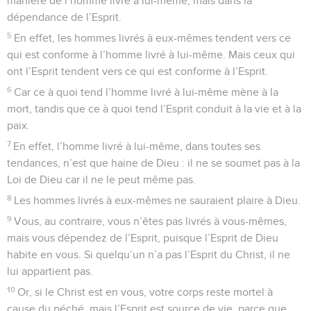
manière de l’homme livré à lui-même, mais dans la
dépendance de l’Esprit.
5
En effet, les hommes livrés à eux-mêmes tendent vers ce
qui est conforme à l’homme livré à lui-même. Mais ceux qui
ont l’Esprit tendent vers ce qui est conforme à l’Esprit.
6
Car ce à quoi tend l’homme livré à lui-même mène à la
mort, tandis que ce à quoi tend l’Esprit conduit à la vie et à la
paix.
7
En effet, l’homme livré à lui-même, dans toutes ses
tendances, n’est que haine de Dieu : il ne se soumet pas à la
Loi de Dieu car il ne le peut même pas.
8
Les hommes livrés à eux-mêmes ne sauraient plaire à Dieu.
9
Vous, au contraire, vous n’êtes pas livrés à vous-mêmes,
mais vous dépendez de l’Esprit, puisque l’Esprit de Dieu
habite en vous. Si quelqu’un n’a pas l’Esprit du Christ, il ne
lui appartient pas.
10
Or, si le Christ est en vous, votre corps reste mortel à
cause du péché, mais l’Esprit est source de vie, parce que