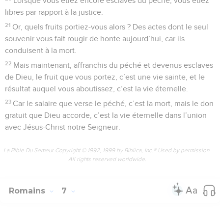
Lorsque vous étiez encore esclaves du péché, vous étiez
libres par rapport à la justice.
21
Or, quels fruits portiez-vous alors ? Des actes dont le seul
souvenir vous fait rougir de honte aujourd’hui, car ils
conduisent à la mort.
22
Mais maintenant, affranchis du péché et devenus esclaves
de Dieu, le fruit que vous portez, c’est une vie sainte, et le
résultat auquel vous aboutissez, c’est la vie éternelle.
23
Car le salaire que verse le péché, c’est la mort, mais le don
gratuit que Dieu accorde, c’est la vie éternelle dans l’union
avec Jésus-Christ notre Seigneur.
La Bible Du Semeur Copyright © 1992, 1999 by Biblica, Inc.® Used by permission.
All rights reserved worldwide.
Romains
7