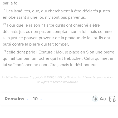
par la foi.
31
Les Israélites, eux, qui cherchaient à être déclarés justes
en obéissant à une loi, n’y sont pas parvenus.
32
Pour quelle raison ? Parce qu’ils ont cherché à être
déclarés justes non pas en comptant sur la foi, mais comme
si la justice pouvait provenir de la pratique de la Loi. Ils ont
buté contre la pierre qui fait tomber,
33
celle dont parle l’Ecriture : Moi, je place en Sion une pierre
qui fait tomber, un rocher qui fait trébucher. Celui qui met en
lui sa *confiance ne connaîtra jamais le déshonneur.
La Bible Du Semeur Copyright © 1992, 1999 by Biblica, Inc.® Used by permission.
All rights reserved worldwide.
Romains
10