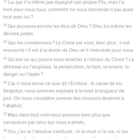
32
Lui qui n’a même pas épargné son propre Fils, mais l’a
livré pour nous tous, comment ne nous donnerait-il pas aussi
tout avec lui ?
33
Qui accusera encore les élus de Dieu ? Dieu lui-même les
déclare justes.
34
Qui les condamnera ? Le Christ est mort, bien plus : il est
ressuscité ! Il est à la droite de Dieu et il intercède pour nous.
35
Qu’est-ce qui pourra nous arracher à l’amour du Christ ? La
détresse ou l’angoisse, la persécution, la faim, la misère, le
danger ou l’épée ?
36
Car il nous arrive ce que dit l’Ecriture : A cause de toi,
Seigneur, nous sommes exposés à la mort à longueur de
jour. On nous considère comme des moutons destinés à
l’abattoir.
37
Mais dans tout cela nous sommes bien plus que
vainqueurs par celui qui nous a aimés.
38
Oui, j’en ai l’absolue certitude : ni la mort ni la vie, ni les