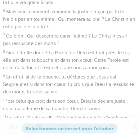
la Loi vivra grâce à cela.
6
Mais voici comment s’exprime la justice reçue par la foi :
Ne dis pas en toi-même : Qui montera au ciel ? Le Christ n’en
est-il pas descendu ?
7
Ou bien : Qui descendra dans l’abîme ? Le Christ n’est-il
pas ressuscité des morts ?
8
Que dit-elle donc ? La Parole de Dieu est tout près de toi,
elle est dans ta bouche et dans ton cœur. Cette Parole est
celle de la foi, et c’est celle que nous annonçons.
9
En effet, si de ta bouche, tu déclares que Jésus est
Seigneur et si dans ton cœur, tu crois que Dieu l’a ressuscité
des morts, tu seras sauvé,
10
car celui qui croit dans son cœur, Dieu le déclare juste ;
celui qui affirme de sa bouche, Dieu le sauve.
11
En effet, l’Ecriture dit : Celui qui met en lui sa *confiance
ne connaîtra jamais le déshonneur.
Contenus
Versions
Commentaires
Strong
Dictionnaire
12
Ainsi, il n’y a pas de différence entre *Juifs et non-Juifs.