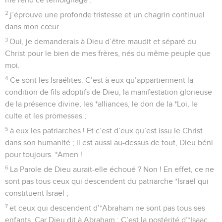
2
j’éprouve une profonde tristesse et un chagrin continuel
dans mon cœur.
3
Oui, je demanderais à Dieu d’être maudit et séparé du
Christ pour le bien de mes frères, nés du même peuple que
moi.
4
Ce sont les Israélites. C’est à eux qu’appartiennent la
condition de fils adoptifs de Dieu, la manifestation glorieuse
de la présence divine, les *alliances, le don de la *Loi, le
culte et les promesses ;
5
à eux les patriarches ! Et c’est d’eux qu’est issu le Christ
dans son humanité ; il est aussi au-dessus de tout, Dieu béni
pour toujours. *Amen !
6
La Parole de Dieu aurait-elle échoué ? Non ! En effet, ce ne
sont pas tous ceux qui descendent du patriarche *Israël qui
constituent Israël ;
7
et ceux qui descendent d’*Abraham ne sont pas tous ses
enfants. Car Dieu dit à Abraham : C’est la postérité d’*Isaac