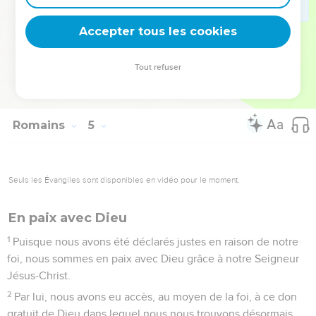
25
il a été livré pour nos fautes, et Dieu l’a ressuscité pour
Accepter tous les cookies
que nous soyons déclarés justes.
La Bible Du Semeur Copyright © 1992, 1999 by Biblica, Inc.® Used by permission.
Tout refuser
All rights reserved worldwide.
Romains
5
Seuls les Évangiles sont disponibles en vidéo pour le moment.
En paix avec Dieu
1
Puisque nous avons été déclarés justes en raison de notre
foi, nous sommes en paix avec Dieu grâce à notre Seigneur
Jésus-Christ.
2
Par lui, nous avons eu accès, au moyen de la foi, à ce don
gratuit de Dieu dans lequel nous nous trouvons désormais