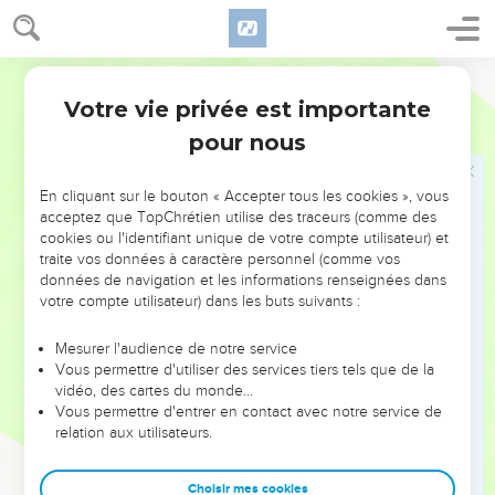
sera nombreuse.
19
Il considéra son corps, qui était comme mort — il avait
Semeur
presque cent ans — et celui de Sara, qui ne pouvait plus
Votre vie privée est importante
donner la vie, et sa foi ne faiblit pas.
Romains
4
pour nous
20
Au contraire : loin de mettre en doute la promesse et de
refuser de croire, il trouva sa force dans la foi, en
reconnaissant la grandeur de Dieu
En cliquant sur le bouton « Accepter tous les cookies », vous
acceptez que TopChrétien utilise des traceurs (comme des
21
et en étant absolument persuadé que Dieu est capable
cookies ou l'identifiant unique de votre compte utilisateur) et
d’accomplir ce qu’il a promis.
traite vos données à caractère personnel (comme vos
données de navigation et les informations renseignées dans
22
C’est pourquoi, Dieu l’a déclaré juste en portant sa foi à
votre compte utilisateur) dans les buts suivants :
son crédit.
23
Or si cette parole : Dieu a porté sa foi à son crédit a été
Mesurer l'audience de notre service
Vous permettre d'utiliser des services tiers tels que de la
consignée dans l’Ecriture, ce n’est pas seulement pour
vidéo, des cartes du monde…
Abraham.
Vous permettre d'entrer en contact avec notre service de
24
relation aux utilisateurs.
Elle nous concerne nous aussi. Car la foi sera aussi portée
à notre crédit, à nous qui plaçons notre confiance en celui
qui a ressuscité des morts Jésus notre Seigneur ;
Choisir mes cookies