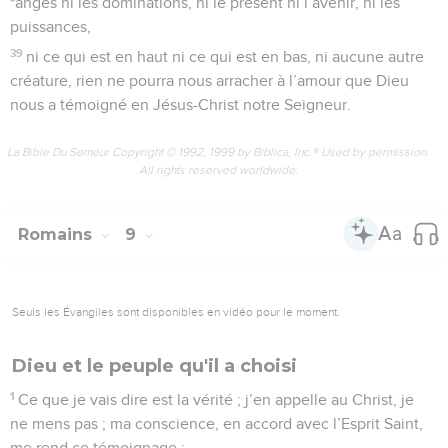
*anges ni les dominations, ni le présent ni l’avenir, ni les
puissances,
39
ni ce qui est en haut ni ce qui est en bas, ni aucune autre
créature, rien ne pourra nous arracher à l’amour que Dieu
nous a témoigné en Jésus-Christ notre Seigneur.
La Bible Du Semeur Copyright © 1992, 1999 by Biblica, Inc.® Used by permission.
All rights reserved worldwide.
Romains
9
Seuls les Évangiles sont disponibles en vidéo pour le moment.
Dieu et le peuple qu'il a choisi
1
Ce que je vais dire est la vérité ; j’en appelle au Christ, je
ne mens pas ; ma conscience, en accord avec l’Esprit Saint,
me rend ce témoignage :