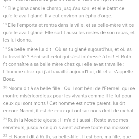
17
Elle glana dans le champ jusqu'au soir, et elle battit ce
qu'elle avait glané. Il y eut environ un épha d'orge.
18
Elle l'emporta et rentra dans la ville, et sa belle-mère vit ce
qu'elle avait glané. Elle sortit aussi les restes de son repas, et
les lui donna.
19
Sa belle-mère lui dit : Où as-tu glané aujourd'hui, et où as-
tu travaillé ? Béni soit celui qui s'est intéressé à toi ! Et Ruth
fit connaître à sa belle mère chez qui elle avait travaillé :
L'homme chez qui j'ai travaillé aujourd'hui, dit-elle, s'appelle
Boaz.
20
Naomi dit à sa belle-fille : Qu'il soit béni de l'Éternel, qui se
montre miséricordieux pour les vivants comme il le fut pour
ceux qui sont morts ! Cet homme est notre parent, lui dit
encore Naomi, il est de ceux qui ont sur nous droit de rachat.
21
Ruth la Moabite ajouta : Il m'a dit aussi : Reste avec mes
serviteurs, jusqu'à ce qu'ils aient achevé toute ma moisson.
22
Et Naomi dit à Ruth, sa belle-fille : Il est bon, ma fille, que