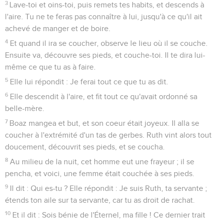
3
Lave-toi et oins-toi, puis remets tes habits, et descends à
l'aire. Tu ne te feras pas connaître à lui, jusqu'à ce qu'il ait
achevé de manger et de boire.
4
Et quand il ira se coucher, observe le lieu où il se couche.
Ensuite va, découvre ses pieds, et couche-toi. Il te dira lui-
même ce que tu as à faire.
5
Elle lui répondit : Je ferai tout ce que tu as dit.
6
Elle descendit à l'aire, et fit tout ce qu'avait ordonné sa
belle-mère.
7
Boaz mangea et but, et son coeur était joyeux. Il alla se
coucher à l'extrémité d'un tas de gerbes. Ruth vint alors tout
doucement, découvrit ses pieds, et se coucha.
8
Au milieu de la nuit, cet homme eut une frayeur ; il se
pencha, et voici, une femme était couchée à ses pieds.
9
Il dit : Qui es-tu ? Elle répondit : Je suis Ruth, ta servante ;
étends ton aile sur ta servante, car tu as droit de rachat.
10
Et il dit : Sois bénie de l'Éternel, ma fille ! Ce dernier trait