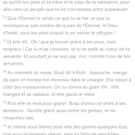
as quitté ton père et ta mère et le pays de ta naissance, pour
aller vers un peuple que tu ne connaissais point auparavant.
12
Que l'Éternel te rende ce que tu as fait, et que ta
récompense soit entière de la part de l'Éternel, le Dieu
d'Israël, sous les ailes duquel tu es venue te réfugier !
13
Et elle dit : Oh ! que je trouve grâce à tes yeux, mon
seigneur ! Car tu m'as consolée, et tu as parlé au coeur de ta
servante. Et pourtant je ne suis pas, moi, comme l'une de tes
servantes.
14
Au moment du repas, Boaz dit à Ruth : Approche, mange
du pain, et trempe ton morceau dans le vinaigre. Elle s'assit à
côté des moissonneurs. On lui donna du grain rôti ; elle
mangea et se rassasia, et elle garda le reste.
15
Puis elle se leva pour glaner. Boaz donna cet ordre à ses
serviteurs : Qu'elle glane aussi entre les gerbes, et ne
l'inquiétez pas,
16
et même vous ôterez pour elle des gerbes quelques épis,
que vous la laisserez glaner, sans lui faire de reproches.