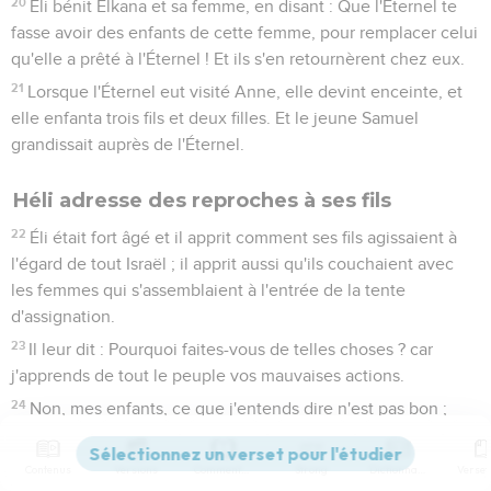
20
Éli bénit Elkana et sa femme, en disant : Que l'Éternel te
fasse avoir des enfants de cette femme, pour remplacer celui
qu'elle a prêté à l'Éternel ! Et ils s'en retournèrent chez eux.
21
Lorsque l'Éternel eut visité Anne, elle devint enceinte, et
elle enfanta trois fils et deux filles. Et le jeune Samuel
grandissait auprès de l'Éternel.
Héli adresse des reproches à ses fils
22
Éli était fort âgé et il apprit comment ses fils agissaient à
l'égard de tout Israël ; il apprit aussi qu'ils couchaient avec
les femmes qui s'assemblaient à l'entrée de la tente
d'assignation.
23
Il leur dit : Pourquoi faites-vous de telles choses ? car
j'apprends de tout le peuple vos mauvaises actions.
24
Non, mes enfants, ce que j'entends dire n'est pas bon ;
vous faites pécher le peuple de l'Éternel.
25
Si un homme pèche contre un autre homme, Dieu le
Contenus
Versions
Commentaires
Strong
Dictionnaire