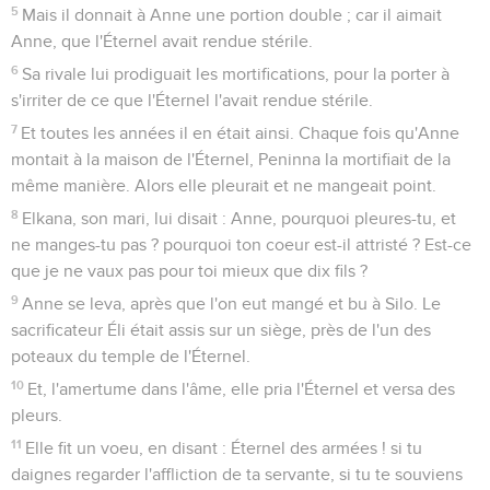
5
Mais il donnait à Anne une portion double ; car il aimait
Anne, que l'Éternel avait rendue stérile.
6
Sa rivale lui prodiguait les mortifications, pour la porter à
s'irriter de ce que l'Éternel l'avait rendue stérile.
7
Et toutes les années il en était ainsi. Chaque fois qu'Anne
montait à la maison de l'Éternel, Peninna la mortifiait de la
même manière. Alors elle pleurait et ne mangeait point.
8
Elkana, son mari, lui disait : Anne, pourquoi pleures-tu, et
ne manges-tu pas ? pourquoi ton coeur est-il attristé ? Est-ce
que je ne vaux pas pour toi mieux que dix fils ?
9
Anne se leva, après que l'on eut mangé et bu à Silo. Le
sacrificateur Éli était assis sur un siège, près de l'un des
poteaux du temple de l'Éternel.
10
Et, l'amertume dans l'âme, elle pria l'Éternel et versa des
pleurs.
11
Elle fit un voeu, en disant : Éternel des armées ! si tu
daignes regarder l'affliction de ta servante, si tu te souviens