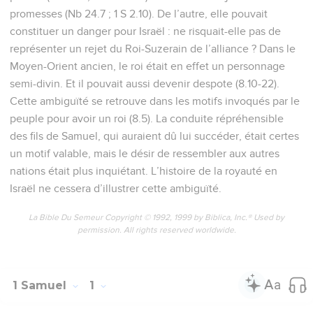
promesses (Nb 24.7 ; 1 S 2.10). De l’autre, elle pouvait
constituer un danger pour Israël : ne risquait-elle pas de
représenter un rejet du Roi-Suzerain de l’alliance ? Dans le
Moyen-Orient ancien, le roi était en effet un personnage
semi-divin. Et il pouvait aussi devenir despote (8.10-22).
Cette ambiguïté se retrouve dans les motifs invoqués par le
peuple pour avoir un roi (8.5). La conduite répréhensible
des fils de Samuel, qui auraient dû lui succéder, était certes
un motif valable, mais le désir de ressembler aux autres
nations était plus inquiétant. L’histoire de la royauté en
Israël ne cessera d’illustrer cette ambiguïté.
La Bible Du Semeur Copyright © 1992, 1999 by Biblica, Inc.® Used by
permission. All rights reserved worldwide.
1 Samuel
1