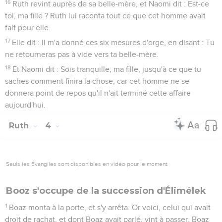
16
Ruth revint auprès de sa belle-mère, et Naomi dit : Est-ce
toi, ma fille ? Ruth lui raconta tout ce que cet homme avait
fait pour elle.
17
Elle dit : Il m'a donné ces six mesures d'orge, en disant : Tu
ne retourneras pas à vide vers ta belle-mère.
18
Et Naomi dit : Sois tranquille, ma fille, jusqu'à ce que tu
saches comment finira la chose, car cet homme ne se
donnera point de repos qu'il n'ait terminé cette affaire
aujourd'hui.
Ruth
4
Seuls les Évangiles sont disponibles en vidéo pour le moment.
Booz s'occupe de la succession d'Élimélek
1
Boaz monta à la porte, et s'y arrêta. Or voici, celui qui avait
droit de rachat, et dont Boaz avait parlé, vint à passer. Boaz