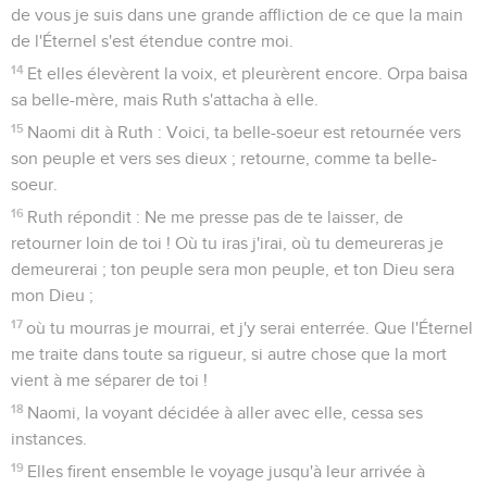
de vous je suis dans une grande affliction de ce que la main
de l'Éternel s'est étendue contre moi.
14
Et elles élevèrent la voix, et pleurèrent encore. Orpa baisa
sa belle-mère, mais Ruth s'attacha à elle.
15
Naomi dit à Ruth : Voici, ta belle-soeur est retournée vers
son peuple et vers ses dieux ; retourne, comme ta belle-
soeur.
16
Ruth répondit : Ne me presse pas de te laisser, de
retourner loin de toi ! Où tu iras j'irai, où tu demeureras je
demeurerai ; ton peuple sera mon peuple, et ton Dieu sera
mon Dieu ;
17
où tu mourras je mourrai, et j'y serai enterrée. Que l'Éternel
me traite dans toute sa rigueur, si autre chose que la mort
vient à me séparer de toi !
18
Naomi, la voyant décidée à aller avec elle, cessa ses
instances.
19
Elles firent ensemble le voyage jusqu'à leur arrivée à