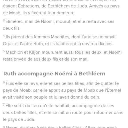
étaient Éphratiens, de Bethléhem de Juda. Arrivés au pays
de Moab, ils y fixèrent leur demeure.
3
Élimélec, mari de Naomi, mourut, et elle resta avec ses
deux fils.
4
Ils prirent des femmes Moabites, dont l'une se nommait
Orpa, et l'autre Ruth, et ils habitèrent là environ dix ans.
5
Machlon et Kiljon moururent aussi tous les deux, et Naomi
resta privée de ses deux fils et de son mari.
Ruth accompagne Noémi à Bethléem
6
Puis elle se leva, elle et ses belles-filles, afin de quitter le
pays de Moab, car elle apprit au pays de Moab que l'Éternel
avait visité son peuple et lui avait donné du pain.
7
Elle sortit du lieu qu'elle habitait, accompagnée de ses
deux belles-filles, et elle se mit en route pour retourner dans
le pays de Juda.
8
Naomi dit alors à ses deux belles-filles : Allez, retournez