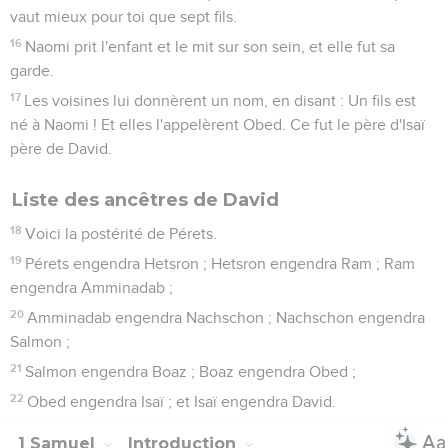
vaut mieux pour toi que sept fils.
16
Naomi prit l'enfant et le mit sur son sein, et elle fut sa
garde.
17
Les voisines lui donnèrent un nom, en disant : Un fils est
né à Naomi ! Et elles l'appelèrent Obed. Ce fut le père d'Isaï
père de David.
Liste des ancêtres de David
18
Voici la postérité de Pérets.
19
Pérets engendra Hetsron ; Hetsron engendra Ram ; Ram
engendra Amminadab ;
20
Amminadab engendra Nachschon ; Nachschon engendra
Salmon ;
21
Salmon engendra Boaz ; Boaz engendra Obed ;
22
Obed engendra Isaï ; et Isaï engendra David.
1 Samuel
Introduction