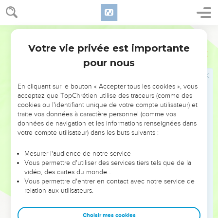
Cette expression d’attachement filial s’accompagne d’une
démarche spirituelle : « Ton peuple sera mon peuple et ton
Dieu sera mon Dieu » (1.16). L’Eternel vient récompenser
Segond 1910
cette loyauté. Dans son malheur, Ruth vient glaner dans le
Votre vie privée est importante
Ruth
Introduction
champ de Booz, qui l’épouse et lui assure, ainsi qu’à Noémi,
pour nous
une descendance et la sécurité.
Ce petit chef-d’œuvre littéraire nous fait entrer dans
En cliquant sur le bouton « Accepter tous les cookies », vous
l’intimité d’une famille qui révère l’Eternel. Il montre
acceptez que TopChrétien utilise des traceurs (comme des
cookies ou l'identifiant unique de votre compte utilisateur) et
comment Dieu récompense la fidélité des croyants, même
traite vos données à caractère personnel (comme vos
étrangers au peuple d’Israël : Ruth, la Moabite, manifeste un
données de navigation et les informations renseignées dans
bel exemple de loyauté envers sa belle-mère et le Dieu de
votre compte utilisateur) dans les buts suivants :
son mari, le Dieu d’Israël.
Mesurer l'audience de notre service
Vous permettre d'utiliser des services tiers tels que de la
Construit en quatre tableaux, le récit culmine dans la
vidéo, des cartes du monde…
généalogie finale : Ruth met au monde un fils qui sera le
Vous permettre d'entrer en contact avec notre service de
grand-père du roi David. C’est ainsi qu’une païenne figure
relation aux utilisateurs.
parmi les ancêtres de Jésus, le Messie, « fils » de David (Mt
1.15). Le Nouveau Testament dira encore plus clairement
Choisir mes cookies