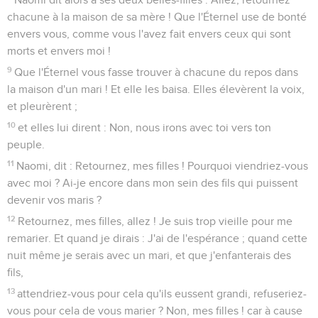
chacune à la maison de sa mère ! Que l'Éternel use de bonté
envers vous, comme vous l'avez fait envers ceux qui sont
morts et envers moi !
9
Que l'Éternel vous fasse trouver à chacune du repos dans
la maison d'un mari ! Et elle les baisa. Elles élevèrent la voix,
et pleurèrent ;
10
et elles lui dirent : Non, nous irons avec toi vers ton
peuple.
11
Naomi, dit : Retournez, mes filles ! Pourquoi viendriez-vous
avec moi ? Ai-je encore dans mon sein des fils qui puissent
devenir vos maris ?
12
Retournez, mes filles, allez ! Je suis trop vieille pour me
remarier. Et quand je dirais : J'ai de l'espérance ; quand cette
nuit même je serais avec un mari, et que j'enfanterais des
fils,
13
attendriez-vous pour cela qu'ils eussent grandi, refuseriez-
vous pour cela de vous marier ? Non, mes filles ! car à cause