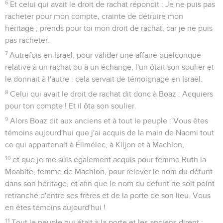
6
Et celui qui avait le droit de rachat répondit : Je ne puis pas
racheter pour mon compte, crainte de détruire mon
héritage ; prends pour toi mon droit de rachat, car je ne puis
pas racheter.
7
Autrefois en Israël, pour valider une affaire quelconque
relative à un rachat ou à un échange, l'un ôtait son soulier et
le donnait à l'autre : cela servait de témoignage en Israël.
8
Celui qui avait le droit de rachat dit donc à Boaz : Acquiers
pour ton compte ! Et il ôta son soulier.
9
Alors Boaz dit aux anciens et à tout le peuple : Vous êtes
témoins aujourd'hui que j'ai acquis de la main de Naomi tout
ce qui appartenait à Élimélec, à Kiljon et à Machlon,
10
et que je me suis également acquis pour femme Ruth la
Moabite, femme de Machlon, pour relever le nom du défunt
dans son héritage, et afin que le nom du défunt ne soit point
retranché d'entre ses frères et de la porte de son lieu. Vous
en êtes témoins aujourd'hui !
11
Tout le peuple qui était à la porte et les anciens dirent :