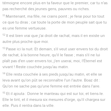
témoigne encore plus en ta faveur que le premier, car tu n'as
pas recherché des jeunes gens, pauvres ou riches.
11
Maintenant, ma fille, ne crains point ; je ferai pour toi tout
ce que tu diras ; car toute la porte de mon peuple sait que tu
es une femme vertueuse.
12
Il est bien vrai que j'ai droit de rachat, mais il en existe un
autre plus proche que moi.
13
Passe ici la nuit. Et demain, s'il veut user envers toi du droit
de rachat, à la bonne heure, qu'il le fasse ; mais s'il ne lui
plaît pas d'en user envers toi, j'en userai, moi, l'Éternel est
vivant ! Reste couchée jusqu'au matin.
14
Elle resta couchée à ses pieds jusqu'au matin, et elle se
leva avant qu'on pût se reconnaître l'un l'autre. Boaz dit :
Qu'on ne sache pas qu'une femme est entrée dans l'aire.
15
Et il ajouta : Donne le manteau qui est sur toi, et tiens-le.
Elle le tint, et il mesura six mesures d'orge, qu'il chargea sur
elle. Puis il rentra dans la ville.