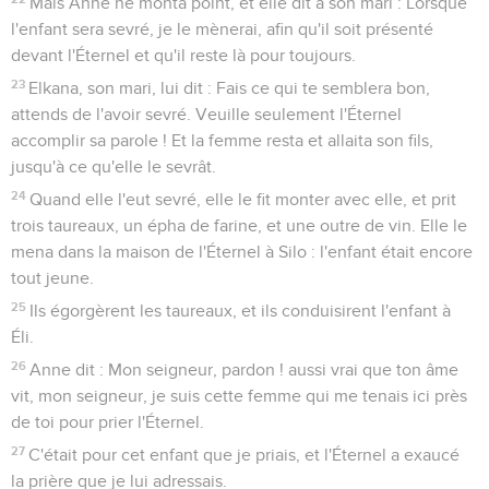
Mais Anne ne monta point, et elle dit à son mari : Lorsque
l'enfant sera sevré, je le mènerai, afin qu'il soit présenté
devant l'Éternel et qu'il reste là pour toujours.
23
Elkana, son mari, lui dit : Fais ce qui te semblera bon,
attends de l'avoir sevré. Veuille seulement l'Éternel
accomplir sa parole ! Et la femme resta et allaita son fils,
jusqu'à ce qu'elle le sevrât.
24
Quand elle l'eut sevré, elle le fit monter avec elle, et prit
trois taureaux, un épha de farine, et une outre de vin. Elle le
mena dans la maison de l'Éternel à Silo : l'enfant était encore
tout jeune.
25
Ils égorgèrent les taureaux, et ils conduisirent l'enfant à
Éli.
26
Anne dit : Mon seigneur, pardon ! aussi vrai que ton âme
vit, mon seigneur, je suis cette femme qui me tenais ici près
de toi pour prier l'Éternel.
27
C'était pour cet enfant que je priais, et l'Éternel a exaucé
la prière que je lui adressais.