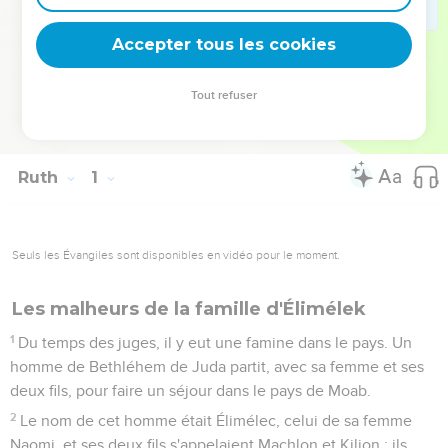
que l’Eternel, le Dieu d’Israël, est le Dieu de tous ceux qui
placent leur confiance en lui.
Accepter tous les cookies
La Bible Du Semeur Copyright © 1992, 1999 by Biblica, Inc.® Used by
Tout refuser
permission. All rights reserved worldwide.
Ruth
1
Seuls les Évangiles sont disponibles en vidéo pour le moment.
Les malheurs de la famille d'Élimélek
1
Du temps des juges, il y eut une famine dans le pays. Un
homme de Bethléhem de Juda partit, avec sa femme et ses
deux fils, pour faire un séjour dans le pays de Moab.
2
Le nom de cet homme était Élimélec, celui de sa femme
Naomi, et ses deux fils s'appelaient Machlon et Kiljon ; ils