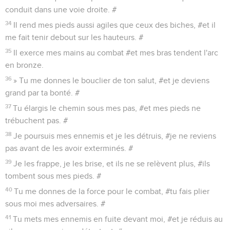
conduit dans une voie droite. #
34
Il rend mes pieds aussi agiles que ceux des biches, #et il
me fait tenir debout sur les hauteurs. #
35
Il exerce mes mains au combat #et mes bras tendent l'arc
en bronze.
36
» Tu me donnes le bouclier de ton salut, #et je deviens
grand par ta bonté. #
37
Tu élargis le chemin sous mes pas, #et mes pieds ne
trébuchent pas. #
38
Je poursuis mes ennemis et je les détruis, #je ne reviens
pas avant de les avoir exterminés. #
39
Je les frappe, je les brise, et ils ne se relèvent plus, #ils
tombent sous mes pieds. #
40
Tu me donnes de la force pour le combat, #tu fais plier
sous moi mes adversaires. #
41
Tu mets mes ennemis en fuite devant moi, #et je réduis au