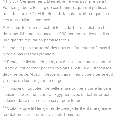
17
Il dit : « Certainement, Eternel, je ne vais pas faire cela !
Pourrais-je boire le sang de ces hommes qui sont partis au
péril de leur vie ? » Et il refusa de la boire. Voilà ce que firent
ces trois vaillants hommes.
18
Abishaï, le frère de Joab et le fils de Tseruja, était le chef
des trois. Il brandit sa lance sur 300 hommes et les tua. Il eut
une grande réputation parmi les trois.
19
Il était le plus considéré des trois et il fut leur chef, mais il
n'égala pas les trois premiers.
20
Benaja, le fils de Jehojada, qui était un homme vaillant de
Kabtseel, fut célèbre par ses exploits. C’est lui qui frappa les
deux héros de Moab. Il descendit au milieu d'une citerne et il
y frappa un lion, un jour de neige.
21
Il frappa un Egyptien de belle allure qui tenait une lance à
la main. Il descendit contre l’Egyptien avec un bâton, arracha
la lance de sa main et s'en servit pour le tuer.
22
Voilà ce que fit Benaja, fils de Jehojada. Il eut une grande
réputation parmi les trois vaillants hommes.