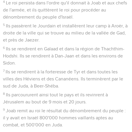
4
Le roi persista dans l'ordre qu'il donnait à Joab et aux chefs
de l'armée, et ils quittèrent le roi pour procéder au
dénombrement du peuple d'Israël.
5
Ils passèrent le Jourdain et installèrent leur camp à Aroër, à
droite de la ville qui se trouve au milieu de la vallée de Gad,
et près de Jaezer.
6
Ils se rendirent en Galaad et dans la région de Thachthim-
Hodshi. Ils se rendirent à Dan-Jaan et dans les environs de
Sidon.
7
Ils se rendirent à la forteresse de Tyr et dans toutes les
villes des Héviens et des Cananéens. Ils terminèrent par le
sud de Juda, à Beer-Shéba.
8
Ils parcoururent ainsi tout le pays et ils revinrent à
Jérusalem au bout de 9 mois et 20 jours.
9
Joab remit au roi le résultat du dénombrement du peuple :
il y avait en Israël 800'000 hommes vaillants aptes au
combat, et 500'000 en Juda.