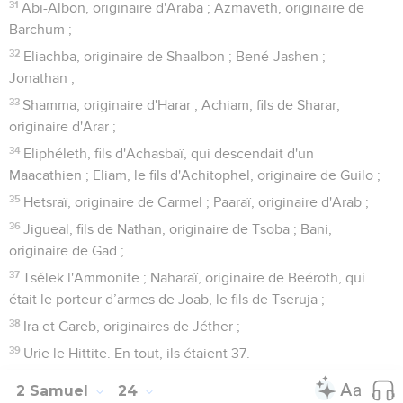
31
Abi-Albon, originaire d'Araba ; Azmaveth, originaire de
Barchum ;
32
Eliachba, originaire de Shaalbon ; Bené-Jashen ;
Jonathan ;
33
Shamma, originaire d'Harar ; Achiam, fils de Sharar,
originaire d'Arar ;
34
Eliphéleth, fils d'Achasbaï, qui descendait d'un
Maacathien ; Eliam, le fils d'Achitophel, originaire de Guilo ;
35
Hetsraï, originaire de Carmel ; Paaraï, originaire d'Arab ;
36
Jigueal, fils de Nathan, originaire de Tsoba ; Bani,
originaire de Gad ;
37
Tsélek l'Ammonite ; Naharaï, originaire de Beéroth, qui
était le porteur d’armes de Joab, le fils de Tseruja ;
38
Ira et Gareb, originaires de Jéther ;
39
Urie le Hittite. En tout, ils étaient 37.
2 Samuel
24