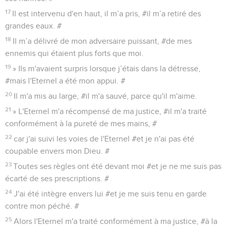
17
Il est intervenu d'en haut, il m’a pris, #il m’a retiré des
grandes eaux. #
18
Il m’a délivré de mon adversaire puissant, #de mes
ennemis qui étaient plus forts que moi.
19
» Ils m'avaient surpris lorsque j’étais dans la détresse,
#mais l'Eternel a été mon appui. #
20
Il m'a mis au large, #il m'a sauvé, parce qu'il m'aime.
21
» L'Eternel m'a récompensé de ma justice, #il m'a traité
conformément à la pureté de mes mains, #
22
car j'ai suivi les voies de l'Eternel #et je n'ai pas été
coupable envers mon Dieu. #
23
Toutes ses règles ont été devant moi #et je ne me suis pas
écarté de ses prescriptions. #
24
J'ai été intègre envers lui #et je me suis tenu en garde
contre mon péché. #
25
Alors l'Eternel m'a traité conformément à ma justice, #à la