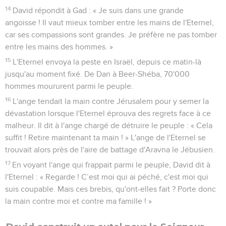
14
David répondit à Gad : « Je suis dans une grande
angoisse ! Il vaut mieux tomber entre les mains de l'Eternel,
car ses compassions sont grandes. Je préfère ne pas tomber
entre les mains des hommes. »
15
L'Eternel envoya la peste en Israël, depuis ce matin-là
jusqu'au moment fixé. De Dan à Beer-Shéba, 70'000
hommes moururent parmi le peuple.
16
L'ange tendait la main contre Jérusalem pour y semer la
dévastation lorsque l'Eternel éprouva des regrets face à ce
malheur. Il dit à l'ange chargé de détruire le peuple : « Cela
suffit ! Retire maintenant ta main ! » L'ange de l'Eternel se
trouvait alors près de l'aire de battage d'Aravna le Jébusien.
17
En voyant l'ange qui frappait parmi le peuple, David dit à
l'Eternel : « Regarde ! C’est moi qui ai péché, c'est moi qui
suis coupable. Mais ces brebis, qu'ont-elles fait ? Porte donc
la main contre moi et contre ma famille ! »