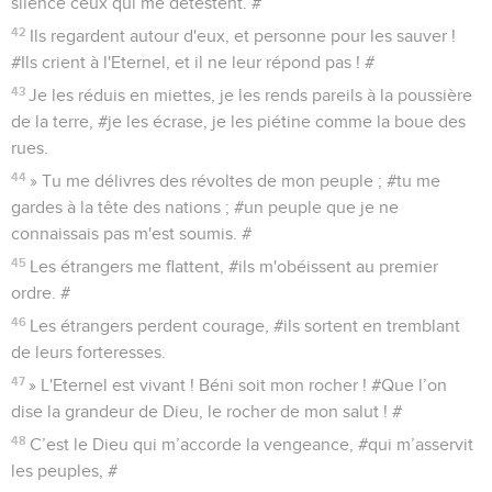
silence ceux qui me détestent. #
42
Ils regardent autour d'eux, et personne pour les sauver !
#Ils crient à l'Eternel, et il ne leur répond pas ! #
43
Je les réduis en miettes, je les rends pareils à la poussière
de la terre, #je les écrase, je les piétine comme la boue des
rues.
44
» Tu me délivres des révoltes de mon peuple ; #tu me
gardes à la tête des nations ; #un peuple que je ne
connaissais pas m'est soumis. #
45
Les étrangers me flattent, #ils m'obéissent au premier
ordre. #
46
Les étrangers perdent courage, #ils sortent en tremblant
de leurs forteresses.
47
» L'Eternel est vivant ! Béni soit mon rocher ! #Que l’on
dise la grandeur de Dieu, le rocher de mon salut ! #
48
C’est le Dieu qui m’accorde la vengeance, #qui m’asservit
les peuples, #