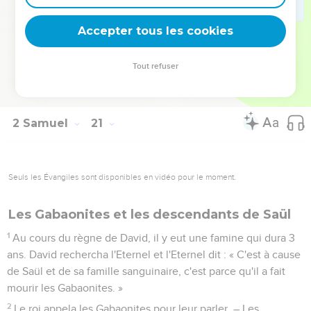
Jehojada, était à la tête des Kéréthiens et des Péléthiens ;
Accepter tous les cookies
24
Adoram était préposé aux corvées ; Josaphat, fils
d'Achilud, était archiviste ;
Tout refuser
25
Sheja était secrétaire ; Tsadok et Abiathar étaient prêtres ;
26
et Ira de Jaïr était ministre d'Etat de David.
2 Samuel
21
Seuls les Évangiles sont disponibles en vidéo pour le moment.
Les Gabaonites et les descendants de Saül
1
Au cours du règne de David, il y eut une famine qui dura 3
ans. David rechercha l'Eternel et l'Eternel dit : « C'est à cause
de Saül et de sa famille sanguinaire, c'est parce qu'il a fait
mourir les Gabaonites. »
2
Le roi appela les Gabaonites pour leur parler. – Les