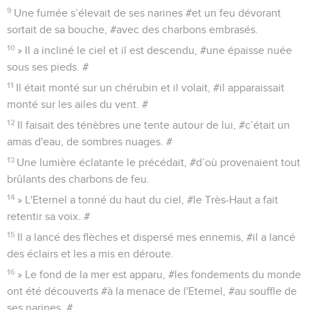
9
Une fumée s’élevait de ses narines #et un feu dévorant
sortait de sa bouche, #avec des charbons embrasés.
10
» Il a incliné le ciel et il est descendu, #une épaisse nuée
sous ses pieds. #
11
Il était monté sur un chérubin et il volait, #il apparaissait
monté sur les ailes du vent. #
12
Il faisait des ténèbres une tente autour de lui, #c’était un
amas d'eau, de sombres nuages. #
13
Une lumière éclatante le précédait, #d’où provenaient tout
brûlants des charbons de feu.
14
» L'Eternel a tonné du haut du ciel, #le Très-Haut a fait
retentir sa voix. #
15
Il a lancé des flèches et dispersé mes ennemis, #il a lancé
des éclairs et les a mis en déroute.
16
» Le fond de la mer est apparu, #les fondements du monde
ont été découverts #à la menace de l'Eternel, #au souffle de
ses narines. #