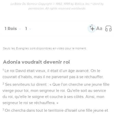
La Bible Du Semeur Copyright © 1992, 1999 by Biblica, Inc.® Used by
permission. All rights reserved worldwide.
1 Rois
1
Seuls les Évangiles sont disponibles en vidéo pour le moment.
Adonia voudrait devenir roi
1
Le roi David était vieux, il était d’un âge avancé. On le
couvrait d’habits, mais il ne parvenait pas à se réchauffer.
2
Ses serviteurs lui dirent : « Que l'on cherche une jeune fille
vierge pour toi, mon seigneur le roi. Qu'elle soit au service
du roi, qu'elle le soigne et couche à ses côtés. Ainsi, mon
seigneur le roi se réchauffera. »
3
On chercha dans tout le territoire d'Israël une fille jeune et