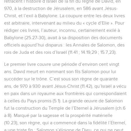
retracent l’histoire d’Israël de la fin du règne de David, en
970, à la destruction de Jérusalem, en 586 avant Jésus-
Christ, et l’exil à Babylone. La coupure entre les deux livres
est arbitraire, intervenant au milieu du « cycle d’Elie ». Pour
rédiger ces livres, l’auteur, inconnu, certainement exilé à
Babylone (25.27-30), avait à sa disposition des documents
officiels aujourd’hui disparus : les Annales de Salomon, des
rois de Juda et des rois d’Israël (11.41 ; 14.19,29 ; 15.7,23).
Le premier livre couvre une période d’environ cent vingt
ans. David meurt en nommant son fils Salomon pour lui
succéder sur le trône. C’est sous son règne de quarante
ans, de 970 à 930 avant Jésus-Christ (11.42), qu’Israël a vécu
en paix dans un royaume aux frontières qui correspondaient
à celles du Pays promis (5.1). La grande œuvre de Salomon
fut la construction du Temple de l’Eternel à Jérusalem (ch.6
à 8). Marqué par la sagesse et la prospérité matérielle
(10.23), son règne, qui a commencé dans la fidélité l’Eternel,
a une triste fin : Salomon s’éloigne de Dieu, ce qui ne peut