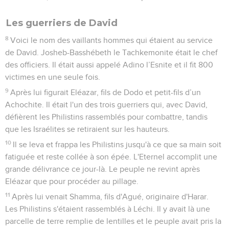
Les guerriers de David
8
Voici le nom des vaillants hommes qui étaient au service
de David. Josheb-Basshébeth le Tachkemonite était le chef
des officiers. Il était aussi appelé Adino l’Esnite et il fit 800
victimes en une seule fois.
9
Après lui figurait Eléazar, fils de Dodo et petit-fils d’un
Achochite. Il était l'un des trois guerriers qui, avec David,
défièrent les Philistins rassemblés pour combattre, tandis
que les Israélites se retiraient sur les hauteurs.
10
Il se leva et frappa les Philistins jusqu'à ce que sa main soit
fatiguée et reste collée à son épée. L'Eternel accomplit une
grande délivrance ce jour-là. Le peuple ne revint après
Eléazar que pour procéder au pillage.
11
Après lui venait Shamma, fils d'Agué, originaire d'Harar.
Les Philistins s'étaient rassemblés à Léchi. Il y avait là une
parcelle de terre remplie de lentilles et le peuple avait pris la