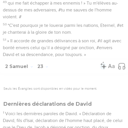
49
qui me fait échapper à mes ennemis ! » Tu m'élèves au-
dessus de mes adversaires, #tu me sauves de l'homme
violent. #
50
*C'est pourquoi je te louerai parmi les nations, Eternel, #et
je chanterai à la gloire de ton nom.
51
» Il accorde de grandes délivrances à son roi, #il agit avec
bonté envers celui qu’il a désigné par onction, #envers
David et sa descendance, pour toujours. »
2 Samuel
23
Seuls les Évangiles sont disponibles en vidéo pour le moment.
Dernières déclarations de David
1
Voici les dernières paroles de David. « Déclaration de
David, fils d'Isaï, déclaration de l'homme haut placé, de celui
que le Dieu de Jacob a désigné par onction, du doux