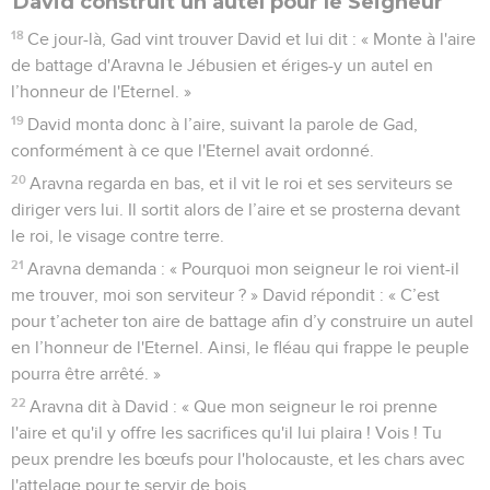
David construit un autel pour le Seigneur
18
Ce jour-là, Gad vint trouver David et lui dit : « Monte à l'aire
de battage d'Aravna le Jébusien et ériges-y un autel en
l’honneur de l'Eternel. »
19
David monta donc à l’aire, suivant la parole de Gad,
conformément à ce que l'Eternel avait ordonné.
20
Aravna regarda en bas, et il vit le roi et ses serviteurs se
diriger vers lui. Il sortit alors de l’aire et se prosterna devant
le roi, le visage contre terre.
21
Aravna demanda : « Pourquoi mon seigneur le roi vient-il
me trouver, moi son serviteur ? » David répondit : « C’est
pour t’acheter ton aire de battage afin d’y construire un autel
en l’honneur de l'Eternel. Ainsi, le fléau qui frappe le peuple
pourra être arrêté. »
22
Aravna dit à David : « Que mon seigneur le roi prenne
l'aire et qu'il y offre les sacrifices qu'il lui plaira ! Vois ! Tu
peux prendre les bœufs pour l'holocauste, et les chars avec
l'attelage pour te servir de bois.