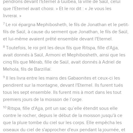
pendrons devant l'Eternel à Guibea, la ville de Saül, celui
que l'Eternel avait choisi. » Et le roi dit : « Je vous les
livrerai. »
7
Le roi épargna Mephibosheth, le fils de Jonathan et le petit-
fils de Saül, à cause du serment que Jonathan, le fils de Saül,
et lui-même avaient prêté ensemble devant l'Eternel.
8
Toutefois, le roi prit les deux fils que Ritspa, fille d'Ajja,
avait donnés à Saül, Armoni et Mephibosheth, ainsi que les
cinq fils que Mérab, fille de Saül, avait donnés à Adriel de
Mehola, fils de Barzillaï.
9
Il les livra entre les mains des Gabaonites et ceux-ci les
pendirent sur la montagne, devant l'Eternel. Ils furent tués
tous les sept ensemble. Ils furent mis à mort dans les tout
premiers jours de la moisson de l’orge.
10
Ritspa, fille d'Ajja, prit un sac qu’elle étendit sous elle
contre le rocher, depuis le début de la moisson jusqu'à ce
que la pluie tombe du ciel sur les corps. Elle empêcha les
oiseaux du ciel de s'approcher d'eux pendant la journée, et