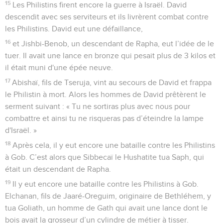
15
Les Philistins firent encore la guerre à Israël. David
descendit avec ses serviteurs et ils livrèrent combat contre
les Philistins. David eut une défaillance,
16
et Jishbi-Benob, un descendant de Rapha, eut l’idée de le
tuer. Il avait une lance en bronze qui pesait plus de 3 kilos et
il était muni d'une épée neuve.
17
Abishaï, fils de Tseruja, vint au secours de David et frappa
le Philistin à mort. Alors les hommes de David prêtèrent le
serment suivant : « Tu ne sortiras plus avec nous pour
combattre et ainsi tu ne risqueras pas d’éteindre la lampe
d'Israël. »
18
Après cela, il y eut encore une bataille contre les Philistins
à Gob. C’est alors que Sibbecaï le Hushatite tua Saph, qui
était un descendant de Rapha.
19
Il y eut encore une bataille contre les Philistins à Gob.
Elchanan, fils de Jaaré-Oreguim, originaire de Bethléhem, y
tua Goliath, un homme de Gath qui avait une lance dont le
bois avait la grosseur d’un cylindre de métier à tisser.