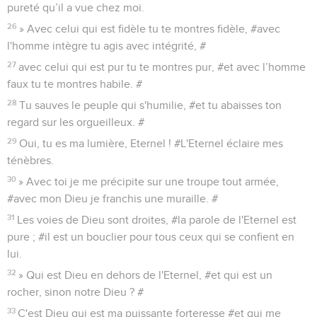
pureté qu’il a vue chez moi.
26
» Avec celui qui est fidèle tu te montres fidèle, #avec
l'homme intègre tu agis avec intégrité, #
27
avec celui qui est pur tu te montres pur, #et avec l’homme
faux tu te montres habile. #
28
Tu sauves le peuple qui s'humilie, #et tu abaisses ton
regard sur les orgueilleux. #
29
Oui, tu es ma lumière, Eternel ! #L'Eternel éclaire mes
ténèbres.
30
» Avec toi je me précipite sur une troupe tout armée,
#avec mon Dieu je franchis une muraille. #
31
Les voies de Dieu sont droites, #la parole de l'Eternel est
pure ; #il est un bouclier pour tous ceux qui se confient en
lui.
32
» Qui est Dieu en dehors de l'Eternel, #et qui est un
rocher, sinon notre Dieu ? #
33
C'est Dieu qui est ma puissante forteresse #et qui me