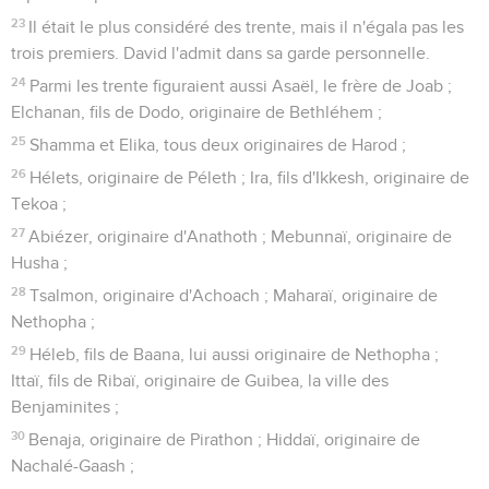
23
Il était le plus considéré des trente, mais il n'égala pas les
trois premiers. David l'admit dans sa garde personnelle.
24
Parmi les trente figuraient aussi Asaël, le frère de Joab ;
Elchanan, fils de Dodo, originaire de Bethléhem ;
25
Shamma et Elika, tous deux originaires de Harod ;
26
Hélets, originaire de Péleth ; Ira, fils d'Ikkesh, originaire de
Tekoa ;
27
Abiézer, originaire d'Anathoth ; Mebunnaï, originaire de
Husha ;
28
Tsalmon, originaire d'Achoach ; Maharaï, originaire de
Nethopha ;
29
Héleb, fils de Baana, lui aussi originaire de Nethopha ;
Ittaï, fils de Ribaï, originaire de Guibea, la ville des
Benjaminites ;
30
Benaja, originaire de Pirathon ; Hiddaï, originaire de
Nachalé-Gaash ;