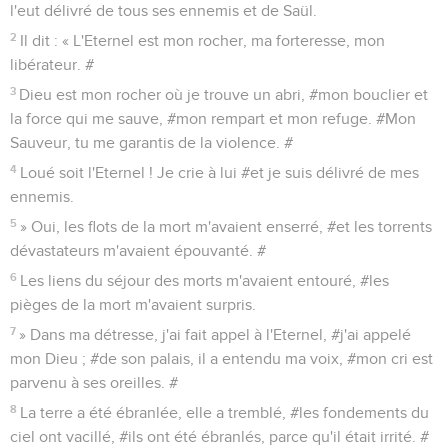
l'eut délivré de tous ses ennemis et de Saül.
2
Il dit : « L'Eternel est mon rocher, ma forteresse, mon
libérateur. #
3
Dieu est mon rocher où je trouve un abri, #mon bouclier et
la force qui me sauve, #mon rempart et mon refuge. #Mon
Sauveur, tu me garantis de la violence. #
4
Loué soit l'Eternel ! Je crie à lui #et je suis délivré de mes
ennemis.
5
» Oui, les flots de la mort m'avaient enserré, #et les torrents
dévastateurs m'avaient épouvanté. #
6
Les liens du séjour des morts m'avaient entouré, #les
pièges de la mort m'avaient surpris.
7
» Dans ma détresse, j'ai fait appel à l'Eternel, #j'ai appelé
mon Dieu ; #de son palais, il a entendu ma voix, #mon cri est
parvenu à ses oreilles. #
8
La terre a été ébranlée, elle a tremblé, #les fondements du
ciel ont vacillé, #ils ont été ébranlés, parce qu'il était irrité. #