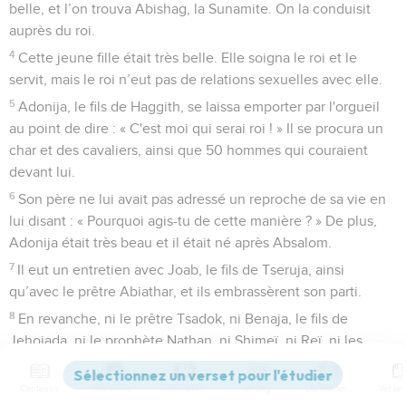
belle, et l’on trouva Abishag, la Sunamite. On la conduisit
auprès du roi.
4
Cette jeune fille était très belle. Elle soigna le roi et le
servit, mais le roi n’eut pas de relations sexuelles avec elle.
5
Adonija, le fils de Haggith, se laissa emporter par l'orgueil
au point de dire : « C'est moi qui serai roi ! » Il se procura un
char et des cavaliers, ainsi que 50 hommes qui couraient
devant lui.
6
Son père ne lui avait pas adressé un reproche de sa vie en
lui disant : « Pourquoi agis-tu de cette manière ? » De plus,
Adonija était très beau et il était né après Absalom.
7
Il eut un entretien avec Joab, le fils de Tseruja, ainsi
qu’avec le prêtre Abiathar, et ils embrassèrent son parti.
8
En revanche, ni le prêtre Tsadok, ni Benaja, le fils de
Jehojada, ni le prophète Nathan, ni Shimeï, ni Reï, ni les
vaillants hommes de David ne se rallièrent à lui.
Contenus
Versions
Commentaires
Strong
Dictionnaire