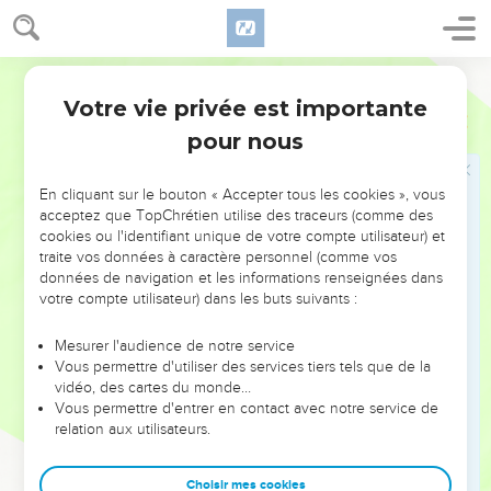
19
Je suis une des villes paisibles et fidèles d’Israël, et tu
cherches à faire disparaître une ville qui est une mère en
Israël ! Pourquoi veux-tu détruire l'héritage de l'Eternel ? »
Segond 21
20
Joab répondit : « Je n’ai certainement pas l’intention de
Votre vie privée est importante
2 Samuel
20
vous détruire et vous ruiner !
pour nous
21
Il n'en est pas question. Mais un homme de la région
montagneuse d'Ephraïm, un dénommé Shéba, fils de Bicri, a
En cliquant sur le bouton « Accepter tous les cookies », vous
levé la main contre le roi David. Livrez-le-moi, et lui
acceptez que TopChrétien utilise des traceurs (comme des
seulement, et je m'éloignerai de la ville. » La femme dit à
cookies ou l'identifiant unique de votre compte utilisateur) et
Joab : « Sa tête te sera jetée par la muraille. »
traite vos données à caractère personnel (comme vos
données de navigation et les informations renseignées dans
22
Cette femme alla parler à tout son peuple avec sa
votre compte utilisateur) dans les buts suivants :
sagesse, et ils coupèrent la tête de Shéba, fils de Bicri, et la
jetèrent à Joab. Joab sonna alors de la trompette. On se
Mesurer l'audience de notre service
Vous permettre d'utiliser des services tiers tels que de la
dispersa loin de la ville et chacun repartit dans sa tente.
vidéo, des cartes du monde…
Quant à Joab, il retourna à Jérusalem vers le roi.
Vous permettre d'entrer en contact avec notre service de
relation aux utilisateurs.
Liste des fonctionnaires de David
23
Choisir mes cookies
Joab commandait toute l'armée d'Israël ; Benaja, fils de