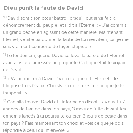
Dieu punit la faute de David
10
David sentit son cœur battre, lorsqu'il eut ainsi fait le
dénombrement du peuple, et il dit à l'Eternel : « J'ai commis
un grand péché en agissant de cette manière. Maintenant,
Eternel, veuille pardonner la faute de ton serviteur, car je me
suis vraiment comporté de façon stupide. »
11
Le lendemain, quand David se leva, la parole de l'Eternel
avait ainsi été adressée au prophète Gad, qui était le voyant
de David :
12
« Va annoncer à David : ‘Voici ce que dit l'Eternel : Je
t’impose trois fléaux. Choisis-en un et c’est de lui que je te
frapperai.’ »
13
Gad alla trouver David et l’informa en disant : « Veux-tu 7
années de famine dans ton pays, 3 mois de fuite devant tes
ennemis lancés à ta poursuite ou bien 3 jours de peste dans
ton pays ? Fais maintenant ton choix et vois ce que je dois
répondre à celui qui m'envoie. »