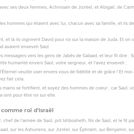
avec ses deux femmes, Achinoam de Jizréel, et Abigaïl, de Carm
 les hommes qui étaient avec lui, chacun avec sa famille, et ils 
t, et là ils oignirent David pour roi sur la maison de Juda. Et on 
d avaient enseveli Saül.
 messagers vers les gens de Jabès de Galaad, et leur fit dire : S
tte humanité envers Saül, votre seigneur, et l'avez enseveli ;
Éternel veuille user envers vous de fidélité et de grâce ! Et moi 
z fait cela.
 mains se fortifient, et soyez des hommes de coeur ; car Saül, vo
 oint pour être roi sur elle.
 comme roi d'Israël
, chef de l'armée de Saül, prit Ishbosheth, fils de Saül, et le fit 
Galaad, sur les Ashuriens, sur Jizréel, sur Éphraïm, sur Benjamin, sur