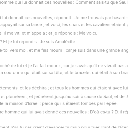
 homme qui lui donnait ces nouvelles : Comment sais-tu que Saül e
 lui donnait ces nouvelles, répondit : Je me trouvais par hasard
'appuyait sur sa lance ; et voici, les chars et les cavaliers etaient 
, il me vit, et m'appela ; et je répondis : Me voici.
 ? Et je lui répondis : Je suis Amalécite.
ce-toi vers moi, et me fais mourir ; car je suis dans une grande an
é de lui et je l'ai fait mourir ; car je savais qu'il ne vivrait pas a
 la couronne qui était sur sa tête, et le bracelet qui était à son bra
vêtements, et les déchira ; et tous les hommes qui étaient avec lu
 et pleurèrent, et jeûnèrent jusqu'au soir à cause de Saül, et de J
de la maison d'Israël ; parce qu'ils étaient tombés par l'épée.
e homme qui lui avait donné ces nouvelles : D'où es-tu ? Et il répo
ment n'as-tu pas craint d'avancer ta main pour tuer l'oint de l'Éter