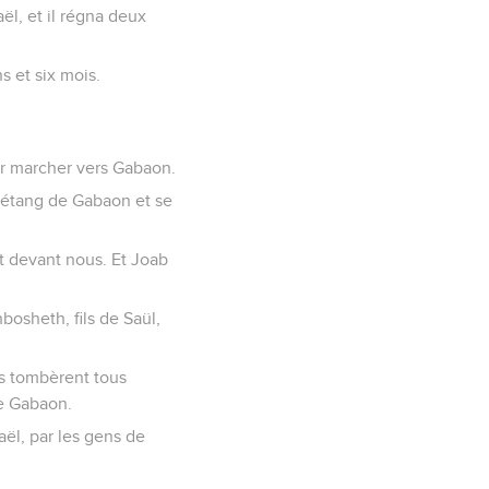
ël, et il régna deux
s et six mois.
our marcher vers Gabaon.
 l'étang de Gabaon et se
nt devant nous. Et Joab
bosheth, fils de Saül,
ils tombèrent tous
de Gabaon.
raël, par les gens de