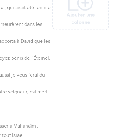
el, qui avait été femme
Ajouter une
Ajouter une
Ajouter une
Ajouter une
colonne
colonne
colonne
colonne
demeurèrent dans les
rapporta à David que les
oyez bénis de l'Éternel,
aussi je vous ferai du
tre seigneur, est mort,
passer à Mahanaïm ;
 tout Israël.