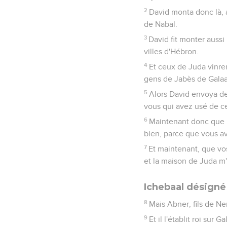
2
David monta donc là, 
de Nabal.
3
David fit monter aussi
villes d'Hébron.
4
Et ceux de Juda vinren
gens de Jabès de Galaa
5
Alors David envoya des
vous qui avez usé de ce
6
Maintenant donc que l'
bien, parce que vous ave
7
Et maintenant, que vos
et la maison de Juda m'a
Ichebaal désigné
8
Mais Abner, fils de Ner
9
Et il l'établit roi sur 