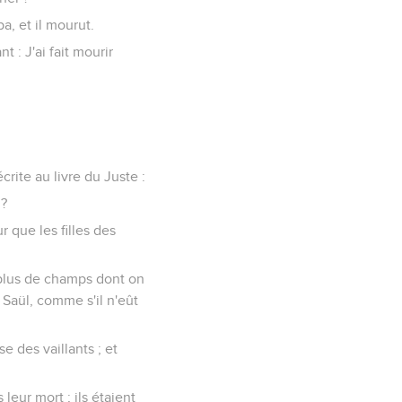
pa, et il mourut.
t : J'ai fait mourir
crite au livre du Juste :
 ?
r que les filles des
t plus de champs dont on
e Saül, comme s'il n'eût
e des vaillants ; et
leur mort ; ils étaient