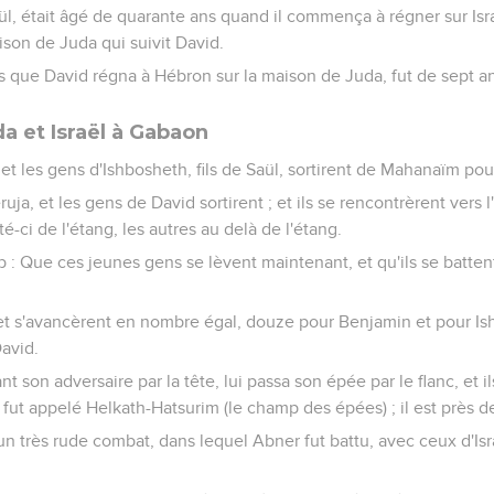
aül, était âgé de quarante ans quand il commença à régner sur Isra
aison de Juda qui suivit David.
s que David régna à Hébron sur la maison de Juda, fut de sept an
da et Israël à Gabaon
, et les gens d'Ishbosheth, fils de Saül, sortirent de Mahanaïm p
éruja, et les gens de David sortirent ; et ils se rencontrèrent vers
té-ci de l'étang, les autres au delà de l'étang.
b : Que ces jeunes gens se lèvent maintenant, et qu'ils se batte
 et s'avancèrent en nombre égal, douze pour Benjamin et pour Ish
avid.
nt son adversaire par la tête, lui passa son épée par le flanc, et 
à fut appelé Helkath-Hatsurim (le champ des épées) ; il est près 
à, un très rude combat, dans lequel Abner fut battu, avec ceux d'Is