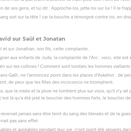
 de ses gens, et lui dit : Approche-toi, jette-toi sur lui ! Il le frap
sang soit sur ta tête ! car ta bouche a témoigné contre toi, en disan
vid sur Saül et Jonatan
ül et sur Jonathan, son fils, cette complainte,
ner aux enfants de Juda, la complainte de l'Arc ; voici, elle est é
a péri sur tes collines ! Comment sont tombés les hommes vaillants
 dans Gath, ne l'annoncez point dans les places d'Askélon ; de peu
sent, de peur que les filles des incirconcis ne triomphent.
 que la rosée et la pluie ne tombent plus sur vous, qu'il n'y ai
 c'est là qu'a été jeté le bouclier des hommes forts, le bouclier d
revenait jamais sans être teint du sang des blessés et de la graiss
nait pas sans effet.
ables et agréables pendant leur vie, n'ont point été séparés dans 