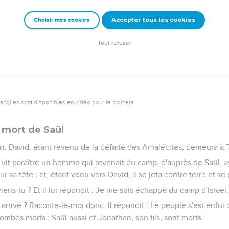
emeur Copyright © 1992, 1999 by Biblica, Inc.® Used by permission. All rights reser
Accepter tous les cookies
Choisir mes cookies
Tout refuser
vangiles sont disponibles en vidéo pour le moment.
 mort de Saül
t, David, étant revenu de la défaite des Amalécites, demeura à T
on vit paraître un homme qui revenait du camp, d'auprès de Saül,
ur sa tête ; et, étant venu vers David, il se jeta contre terre et se
 viens-tu ? Et il lui répondit : Je me suis échappé du camp d'Israël.
il arrivé ? Raconte-le-moi donc. Il répondit : Le peuple s'est enfui
mbés morts ; Saül aussi et Jonathan, son fils, sont morts.