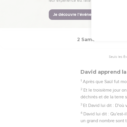
La Bible Du S
2 Samuel
1
Seuls les É
David apprend la
1
Après que Saül fut mor
2
Et le troisième jour 
déchirés et de la terre s
3
Et David lui dit : D'où
4
David lui dit : Qu'est-
un grand nombre sont to