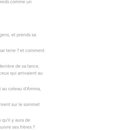
es pieds comme un
 gens, et prends sa
 par terre ? et comment
derrière de sa lance,
 ceux qui arrivaient au
ent au coteau d'Amma,
tinrent sur le sommet
 qu'il y aura de
uivre ses frères ?