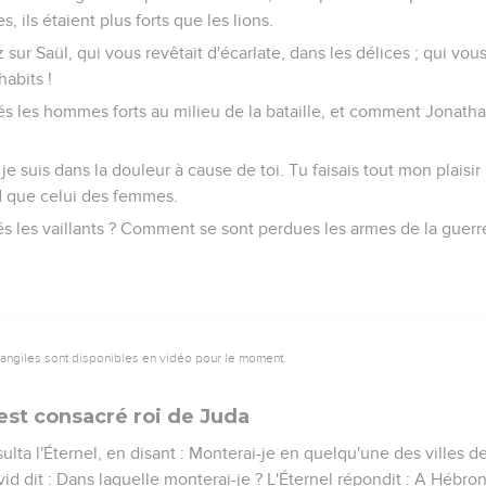
s, ils étaient plus forts que les lions.
ez sur Saül, qui vous revêtait d'écarlate, dans les délices ; qui vous
habits !
les hommes forts au milieu de la bataille, et comment Jonathan a
e suis dans la douleur à cause de toi. Tu faisais tout mon plaisir 
nd que celui des femmes.
les vaillants ? Comment se sont perdues les armes de la guerr
vangiles sont disponibles en vidéo pour le moment.
est consacré roi de Juda
lta l'Éternel, en disant : Monterai-je en quelqu'une des villes de 
id dit : Dans laquelle monterai-je ? L'Éternel répondit : A Hébron