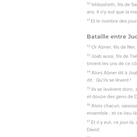
10
Ishbosheth, fils de S
ans. Il n'y eut que la m
11
Et le nombre des jour
Bataille entre Ju
12
Or Abner, fils de Ner
13
Joab aussi, fils de Ts
tinrent les uns de ce cô
14
Alors Abner dit à Joa
dit : Qu'ils se lèvent !
15
Ils se levèrent donc,
et douze des gens de D
16
Alors chacun, saisissa
ensemble ; et ce lieu-l
17
Et il y eut, ce jour-l
David.