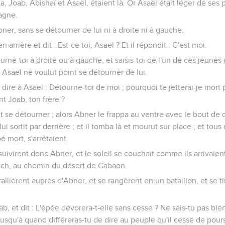
uja, Joab, Abishaï et Asaël, étaient là. Or Asaël était léger de s
agne.
bner, sans se détourner de lui ni à droite ni à gauche.
arrière et dit : Est-ce toi, Asaël ? Et il répondit : C'est moi.
ourne-toi à droite ou à gauche, et saisis-toi de l'un de ces jeunes
 Asaël ne voulut point se détourner de lui.
 dire à Asaël : Détourne-toi de moi ; pourquoi te jetterai-je mort
nt Joab, ton frère ?
nt se détourner ; alors Abner le frappa au ventre avec le bout de 
i sortit par derrière ; et il tomba là et mourut sur place ; et tous
é mort, s'arrêtaient.
suivirent donc Abner, et le soleil se couchait comme ils arrivai
iach, au chemin du désert de Gabaon.
rallièrent auprès d'Abner, et se rangèrent en un bataillon, et se 
b, et dit : L'épée dévorera-t-elle sans cesse ? Ne sais-tu pas bien
 jusqu'à quand différeras-tu de dire au peuple qu'il cesse de pours