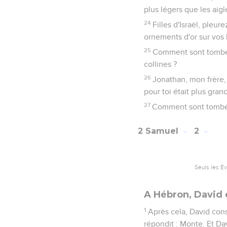
plus légers que les aigle
24
Filles d'Israël, pleur
ornements d'or sur vos 
25
Comment sont tombés 
collines ?
26
Jonathan, mon frère, j
pour toi était plus gra
27
Comment sont tombés 
2 Samuel
2
Seuls les É
A Hébron, David 
1
Après cela, David consu
répondit : Monte. Et Dav