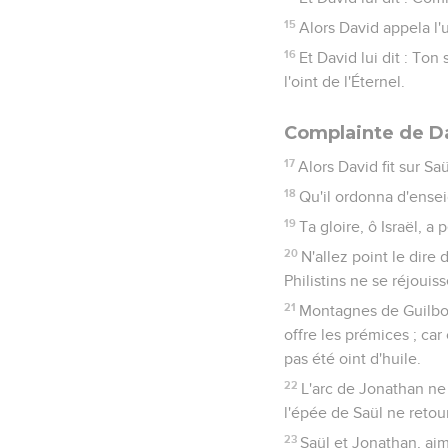
15
Alors David appela l'un
16
Et David lui dit : Ton 
l'oint de l'Éternel.
Complainte de Da
17
Alors David fit sur Sa
18
Qu'il ordonna d'enseig
19
Ta gloire, ô Israël, 
20
N'allez point le dire
Philistins ne se réjouis
21
Montagnes de Guilboa,
offre les prémices ; car
pas été oint d'huile.
22
L'arc de Jonathan ne 
l'épée de Saül ne retour
23
Saül et Jonathan, aim