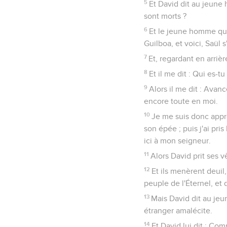
5
Et David dit au jeune
sont morts ?
6
Et le jeune homme qui
Guilboa, et voici, Saül s
7
Et, regardant en arrière
8
Et il me dit : Qui es-tu
9
Alors il me dit : Avan
encore toute en moi.
10
Je me suis donc approch
son épée ; puis j'ai pris
ici à mon seigneur.
11
Alors David prit ses 
12
Et ils menèrent deuil,
peuple de l'Éternel, et 
13
Mais David dit au jeun
étranger amalécite.
14
Et David lui dit : Com