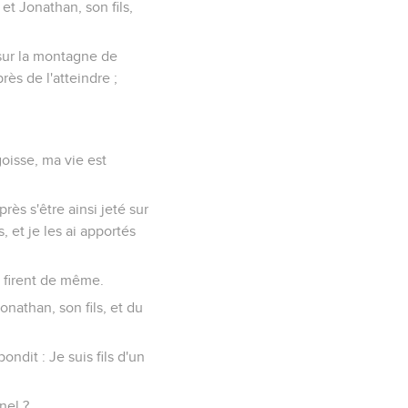
t Jonathan, son fils,
 sur la montagne de
près de l'atteindre ;
goisse, ma vie est
près s'être ainsi jeté sur
s, et je les ai apportés
i firent de même.
onathan, son fils, et du
ndit : Je suis fils d'un
nel ?