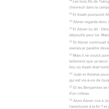
18
Les trois fils de Tsér
chevreuil dans la camp
19
Et Asaël poursuivit A
20
Abner regarda donc en 
21
Et Abner lui dit : Dét
dépouille pour toi. Mais
22
Et Abner continuait à
oserais-je paraître deva
23
Mais il ne voulut poi
tellement que sa lance lu
lieu où Asaël était tomb
24
Joab et Abishaï pour
qui est vis-à-vis de Gu
25
Et les Benjamites se 
d'un coteau.
26
Alors Abner cria à Joa
l'amertume à la fin ? et