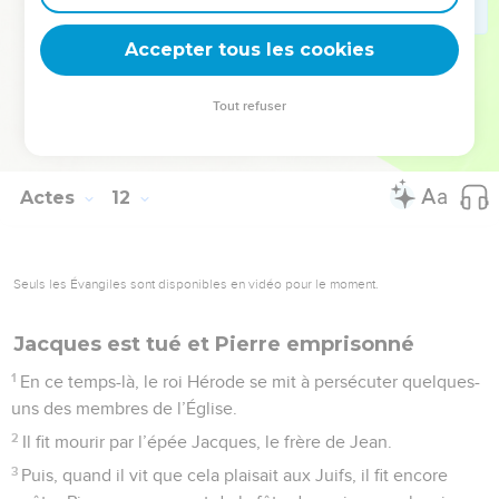
30
C’est ce qu’ils firent et ils envoyèrent ces dons aux
Accepter tous les cookies
anciens de Judée par l’intermédiaire de Barnabas et Saul.
© Société biblique française – Bibli’O, 1997, avec autorisation. Pour vous procurer
Tout refuser
une Bible imprimée, rendez-vous sur www.editionsbiblio.fr
Actes
12
Seuls les Évangiles sont disponibles en vidéo pour le moment.
Jacques est tué et Pierre emprisonné
1
En ce temps-là, le roi Hérode se mit à persécuter quelques-
uns des membres de l’Église.
2
Il fit mourir par l’épée Jacques, le frère de Jean.
3
Puis, quand il vit que cela plaisait aux Juifs, il fit encore