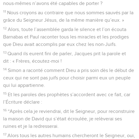
nous-mêmes n’avons été capables de porter ?
11
Nous croyons au contraire que nous sommes sauvés par la
grâce du Seigneur Jésus, de la même manière qu’eux. »
12
Alors, toute l’assemblée garda le silence et l’on écouta
Barnabas et Paul raconter tous les miracles et les prodiges
que Dieu avait accomplis par eux chez les non-Juifs.
13
Quand ils eurent fini de parler, Jacques prit la parole et
dit : « Frères, écoutez-moi !
14
Simon a raconté comment Dieu a pris soin dès le début de
ceux qui ne sont pas juifs pour choisir parmi eux un peuple
qui lui appartienne.
15
Et les paroles des prophètes s’accordent avec ce fait, car
l’Écriture déclare :
16
“Après cela je reviendrai, dit le Seigneur, pour reconstruire
la maison de David qui s’était écroulée, je relèverai ses
ruines et je la redresserai.
17
Alors tous les autres humains chercheront le Seigneur, oui,