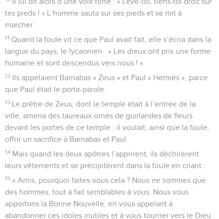
Il lui dit alors d’une voix forte : « Lève-toi, tiens-toi droit sur
tes pieds ! » L’homme sauta sur ses pieds et se mit à
marcher.
11
Quand la foule vit ce que Paul avait fait, elle s’écria dans la
langue du pays, le lycaonien : « Les dieux ont pris une forme
humaine et sont descendus vers nous ! »
12
Ils appelaient Barnabas « Zeus » et Paul « Hermès », parce
que Paul était le porte-parole.
13
Le prêtre de Zeus, dont le temple était à l’entrée de la
ville, amena des taureaux ornés de guirlandes de fleurs
devant les portes de ce temple : il voulait, ainsi que la foule,
offrir un sacrifice à Barnabas et Paul.
14
Mais quand les deux apôtres l’apprirent, ils déchirèrent
leurs vêtements et se précipitèrent dans la foule en criant :
15
« Amis, pourquoi faites-vous cela ? Nous ne sommes que
des hommes, tout à fait semblables à vous. Nous vous
apportons la Bonne Nouvelle, en vous appelant à
abandonner ces idoles inutiles et à vous tourner vers le Dieu