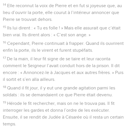
14
Elle reconnut la voix de Pierre et en fut si joyeuse que, au
lieu d’ouvrir la porte, elle courut à l’intérieur annoncer que
Pierre se trouvait dehors.
15
Ils lui dirent : « Tu es folle ! » Mais elle assurait que c’était
bien vrai. Ils dirent alors : « C’est son ange. »
16
Cependant, Pierre continuait à frapper. Quand ils ouvrirent
enfin la porte, ils le virent et furent stupéfaits.
17
De la main, il leur fit signe de se taire et leur raconta
comment le Seigneur l’avait conduit hors de la prison. Il dit
encore : « Annoncez-le à Jacques et aux autres frères. » Puis
il sortit et s’en alla ailleurs.
18
Quand il fit jour, il y eut une grande agitation parmi les
soldats : ils se demandaient ce que Pierre était devenu.
19
Hérode le fit rechercher, mais on ne le trouva pas. Il fit
interroger les gardes et donna l’ordre de les exécuter.
Ensuite, il se rendit de Judée à Césarée où il resta un certain
temps.