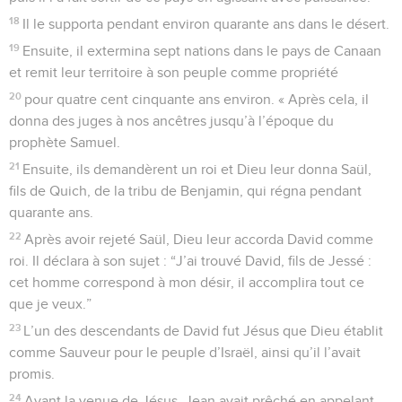
18
Il le supporta pendant environ quarante ans dans le désert.
19
Ensuite, il extermina sept nations dans le pays de Canaan
et remit leur territoire à son peuple comme propriété
20
pour quatre cent cinquante ans environ. « Après cela, il
donna des juges à nos ancêtres jusqu’à l’époque du
prophète Samuel.
21
Ensuite, ils demandèrent un roi et Dieu leur donna Saül,
fils de Quich, de la tribu de Benjamin, qui régna pendant
quarante ans.
22
Après avoir rejeté Saül, Dieu leur accorda David comme
roi. Il déclara à son sujet : “J’ai trouvé David, fils de Jessé :
cet homme correspond à mon désir, il accomplira tout ce
que je veux.”
23
L’un des descendants de David fut Jésus que Dieu établit
comme Sauveur pour le peuple d’Israël, ainsi qu’il l’avait
promis.
24
Avant la venue de Jésus, Jean avait prêché en appelant