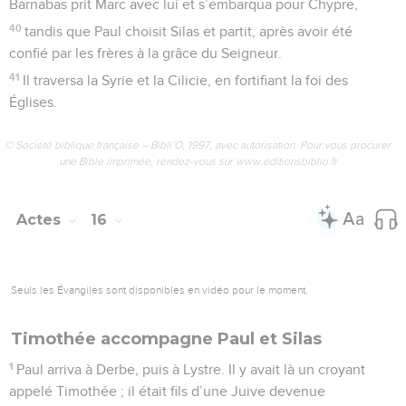
Barnabas prit Marc avec lui et s’embarqua pour Chypre,
40
tandis que Paul choisit Silas et partit, après avoir été
confié par les frères à la grâce du Seigneur.
41
Il traversa la Syrie et la Cilicie, en fortifiant la foi des
Églises.
© Société biblique française – Bibli’O, 1997, avec autorisation. Pour vous procurer
une Bible imprimée, rendez-vous sur www.editionsbiblio.fr
Actes
16
Seuls les Évangiles sont disponibles en vidéo pour le moment.
Timothée accompagne Paul et Silas
1
Paul arriva à Derbe, puis à Lystre. Il y avait là un croyant
appelé Timothée ; il était fils d’une Juive devenue