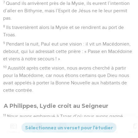
7
Quand ils arrivèrent près de la Mysie, ils eurent l’intention
d’aller en Bithynie, mais l’Esprit de Jésus ne le leur permit
pas.
8
Ils traversèrent alors la Mysie et se rendirent au port de
Troas.
9
Pendant la nuit, Paul eut une vision : il vit un Macédonien,
debout, qui lui adressait cette prière : « Passe en Macédoine
et viens à notre secours ! »
10
Aussitôt après cette vision, nous avons cherché à partir
pour la Macédoine, car nous étions certains que Dieu nous
avait appelés à porter la Bonne Nouvelle aux habitants de
cette contrée.
A Philippes, Lydie croit au Seigneur
11
Nous avons embarqué à Troas d’où nous avons gagné
directement l’île de Samothrace, puis, le lendemain,
Néapolis.
Contenus
Versions
Commentaires
Strong
Dictionnaire