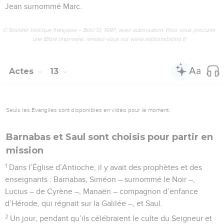
Jean surnommé Marc.
© Société biblique française – Bibli’O, 1997, avec autorisation. Pour vous procurer
une Bible imprimée, rendez-vous sur www.editionsbiblio.fr
Actes
13
Seuls les Évangiles sont disponibles en vidéo pour le moment.
Barnabas et Saul sont choisis pour partir en
mission
1
Dans l’Église d’Antioche, il y avait des prophètes et des
enseignants : Barnabas, Siméon – surnommé le Noir –,
Lucius – de Cyrène –, Manaën – compagnon d’enfance
d’Hérode, qui régnait sur la Galilée –, et Saul.
2
Un jour, pendant qu’ils célébraient le culte du Seigneur et