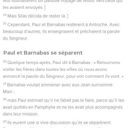
leur souhaitèrent un paisible voyage de retour vers ceux qui
les avaient envoyés. [
34
Mais Silas décida de rester là. ]
35
Cependant, Paul et Barnabas restèrent à Antioche. Avec
beaucoup d’autres, ils enseignaient et prêchaient la parole
du Seigneur.
Paul et Barnabas se séparent
36
Quelque temps après, Paul dit à Barnabas : « Retournons
visiter les frères dans toutes les villes où nous avons
annoncé la parole du Seigneur, pour voir comment ils vont. »
37
Barnabas voulait emmener avec eux Jean surnommé
Marc ;
38
mais Paul estimait qu’il ne fallait pas le faire, parce qu’il les
avait quittés en Pamphylie et ne les avait plus accompagnés
dans leur mission.
39
Ils eurent une si vive discussion qu’ils se séparèrent.