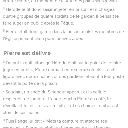
arrêter Pierre, au moment de la fête des pains sans levain.
4
Hérode le fit donc saisir et jeter en prison, et il chargea
quatre groupes de quatre soldats de le garder. Il pensait le
faire juger en public après la Pâque.
5
Pierre était donc gardé dans la prison, mais les membres de
l’Église priaient Dieu pour lui avec ardeur.
Pierre est délivré
6
Durant la nuit, alors qu’Hérode était sur le point de le faire
juger en public, Pierre dormait entre deux soldats. Il était
ligoté avec deux chaînes et des gardiens étaient à leur poste
devant la porte de la prison.
7
Soudain, un ange du Seigneur apparut et la cellule
resplendit de lumière. L’ange toucha Pierre au côté, le
réveilla et lui dit : « Lève-toi vite ! » Les chaînes tombèrent
alors de ses mains.
8
Puis l’ange lui dit : « Mets ta ceinture et attache tes
sandales. » Pierre lui obéit et l’ange ajouta : « Mets ton