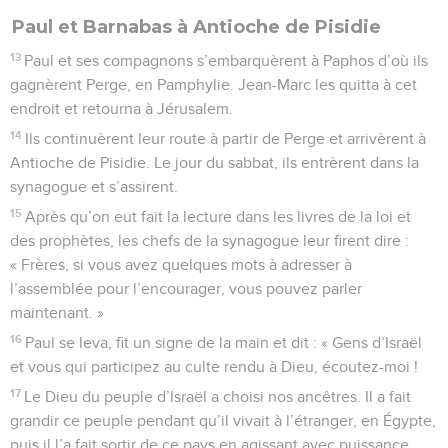
Paul et Barnabas à Antioche de Pisidie
13
Paul et ses compagnons s’embarquèrent à Paphos d’où ils
gagnèrent Perge, en Pamphylie. Jean-Marc les quitta à cet
endroit et retourna à Jérusalem.
14
Ils continuèrent leur route à partir de Perge et arrivèrent à
Antioche de Pisidie. Le jour du sabbat, ils entrèrent dans la
synagogue et s’assirent.
15
Après qu’on eut fait la lecture dans les livres de la loi et
des prophètes, les chefs de la synagogue leur firent dire :
« Frères, si vous avez quelques mots à adresser à
l’assemblée pour l’encourager, vous pouvez parler
maintenant. »
16
Paul se leva, fit un signe de la main et dit : « Gens d’Israël
et vous qui participez au culte rendu à Dieu, écoutez-moi !
17
Le Dieu du peuple d’Israël a choisi nos ancêtres. Il a fait
grandir ce peuple pendant qu’il vivait à l’étranger, en Égypte,
puis il l’a fait sortir de ce pays en agissant avec puissance.