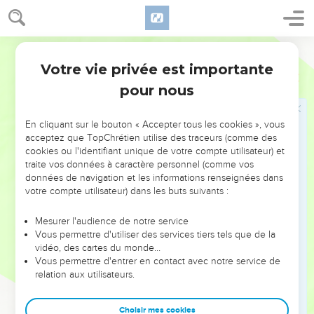
Barnabas était en effet un homme bon, rempli du Saint-
Esprit et de foi. Un grand nombre de personnes furent
gagnées au Seigneur.
Français Courant
25
Barnabas partit ensuite pour Tarse afin d’y chercher Saul.
Votre vie privée est importante
Actes
11
26
Quand il l’eut trouvé, il l’amena à Antioche. Ils passèrent
pour nous
tous deux une année entière dans cette Église et
instruisirent dans la foi un grand nombre de personnes. C’est
En cliquant sur le bouton « Accepter tous les cookies », vous
à Antioche que, pour la première fois, les disciples furent
acceptez que TopChrétien utilise des traceurs (comme des
appelés chrétiens.
cookies ou l'identifiant unique de votre compte utilisateur) et
traite vos données à caractère personnel (comme vos
27
En ce temps-là, des prophètes se rendirent de Jérusalem à
données de navigation et les informations renseignées dans
Antioche.
votre compte utilisateur) dans les buts suivants :
28
L’un d’eux, nommé Agabus, guidé par l’Esprit Saint, se mit
à annoncer qu’il y aurait bientôt une grande famine sur toute
Mesurer l'audience de notre service
Vous permettre d'utiliser des services tiers tels que de la
la terre. – Elle eut lieu, en effet, à l’époque où Claude était
vidéo, des cartes du monde…
empereur. –
Vous permettre d'entrer en contact avec notre service de
29
relation aux utilisateurs.
Les disciples décidèrent alors que chacun d’eux donnerait
ce qu’il pourrait pour envoyer de l’aide aux frères qui
vivaient en Judée.
Choisir mes cookies