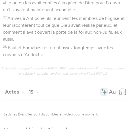
ville où on les avait confiés à la grâce de Dieu pour l’œuvre
qu’ils avaient maintenant accomplie.
27
Arrivés à Antioche, ils réunirent les membres de l’Église et
leur racontèrent tout ce que Dieu avait réalisé par eux, et
comment il avait ouvert la porte de la foi aux non-Juifs, eux
aussi.
28
Paul et Barnabas restèrent assez longtemps avec les
croyants d’Antioche.
© Société biblique française – Bibli’O, 1997, avec autorisation. Pour vous procurer
une Bible imprimée, rendez-vous sur www.editionsbiblio.fr
Actes
15
Seuls les Évangiles sont disponibles en vidéo pour le moment.