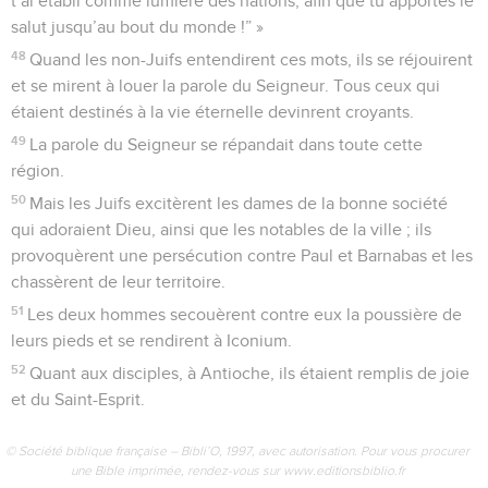
t’ai établi comme lumière des nations, afin que tu apportes le
salut jusqu’au bout du monde !” »
48
Quand les non-Juifs entendirent ces mots, ils se réjouirent
et se mirent à louer la parole du Seigneur. Tous ceux qui
étaient destinés à la vie éternelle devinrent croyants.
49
La parole du Seigneur se répandait dans toute cette
région.
50
Mais les Juifs excitèrent les dames de la bonne société
qui adoraient Dieu, ainsi que les notables de la ville ; ils
provoquèrent une persécution contre Paul et Barnabas et les
chassèrent de leur territoire.
51
Les deux hommes secouèrent contre eux la poussière de
leurs pieds et se rendirent à Iconium.
52
Quant aux disciples, à Antioche, ils étaient remplis de joie
et du Saint-Esprit.
© Société biblique française – Bibli’O, 1997, avec autorisation. Pour vous procurer
une Bible imprimée, rendez-vous sur www.editionsbiblio.fr