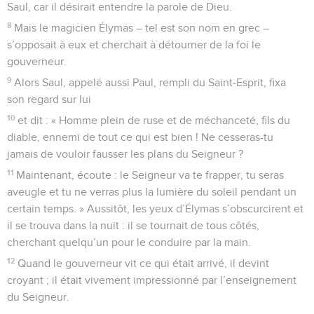
Saul, car il désirait entendre la parole de Dieu.
8
Mais le magicien Élymas – tel est son nom en grec –
s’opposait à eux et cherchait à détourner de la foi le
gouverneur.
9
Alors Saul, appelé aussi Paul, rempli du Saint-Esprit, fixa
son regard sur lui
10
et dit : « Homme plein de ruse et de méchanceté, fils du
diable, ennemi de tout ce qui est bien ! Ne cesseras-tu
jamais de vouloir fausser les plans du Seigneur ?
11
Maintenant, écoute : le Seigneur va te frapper, tu seras
aveugle et tu ne verras plus la lumière du soleil pendant un
certain temps. » Aussitôt, les yeux d’Élymas s’obscurcirent et
il se trouva dans la nuit : il se tournait de tous côtés,
cherchant quelqu’un pour le conduire par la main.
12
Quand le gouverneur vit ce qui était arrivé, il devint
croyant ; il était vivement impressionné par l’enseignement
du Seigneur.