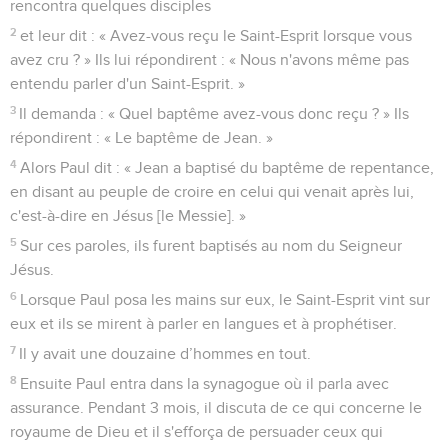
rencontra quelques disciples
2
et leur dit : « Avez-vous reçu le Saint-Esprit lorsque vous
avez cru ? » Ils lui répondirent : « Nous n'avons même pas
entendu parler d'un Saint-Esprit. »
3
Il demanda : « Quel baptême avez-vous donc reçu ? » Ils
répondirent : « Le baptême de Jean. »
4
Alors Paul dit : « Jean a baptisé du baptême de repentance,
en disant au peuple de croire en celui qui venait après lui,
c'est-à-dire en Jésus [le Messie]. »
5
Sur ces paroles, ils furent baptisés au nom du Seigneur
Jésus.
6
Lorsque Paul posa les mains sur eux, le Saint-Esprit vint sur
eux et ils se mirent à parler en langues et à prophétiser.
7
Il y avait une douzaine d’hommes en tout.
8
Ensuite Paul entra dans la synagogue où il parla avec
assurance. Pendant 3 mois, il discuta de ce qui concerne le
royaume de Dieu et il s'efforça de persuader ceux qui