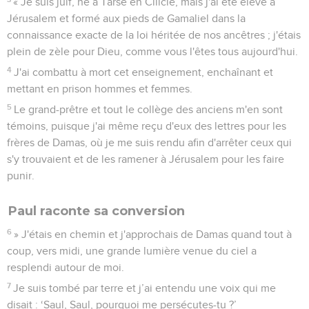
« Je suis juif, né à Tarse en Cilicie, mais j'ai été élevé à
Jérusalem et formé aux pieds de Gamaliel dans la
connaissance exacte de la loi héritée de nos ancêtres ; j'étais
plein de zèle pour Dieu, comme vous l'êtes tous aujourd'hui.
4
J'ai combattu à mort cet enseignement, enchaînant et
mettant en prison hommes et femmes.
5
Le grand-prêtre et tout le collège des anciens m'en sont
témoins, puisque j'ai même reçu d'eux des lettres pour les
frères de Damas, où je me suis rendu afin d'arrêter ceux qui
s'y trouvaient et de les ramener à Jérusalem pour les faire
punir.
Paul raconte sa conversion
6
» J'étais en chemin et j'approchais de Damas quand tout à
coup, vers midi, une grande lumière venue du ciel a
resplendi autour de moi.
7
Je suis tombé par terre et j’ai entendu une voix qui me
disait : ‘Saul, Saul, pourquoi me persécutes-tu ?’