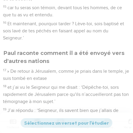
15
car tu seras son témoin, devant tous les hommes, de ce
que tu as vu et entendu.
16
Et maintenant, pourquoi tarder ? Lève-toi, sois baptisé et
sois lavé de tes péchés en faisant appel au nom du
Seigneur.’
Paul raconte comment il a été envoyé vers
d'autres nations
17
» De retour à Jérusalem, comme je priais dans le temple, je
suis tombé en extase
18
et j’ai vu le Seigneur qui me disait : ‘Dépêche-toi, sors
rapidement de Jérusalem parce qu'ils n’accueilleront pas ton
témoignage à mon sujet.’
19
J’ai répondu : ‘Seigneur, ils savent bien que j’allais de
synagogue en synagogue pour faire mettre en prison et
fouetter ceux qui croyaient en toi.
Contenus
Versions
Commentaires
Strong
Dictionnaire
20