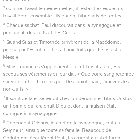
3
comme il avait le même métier, il resta chez eux et ils
travaillèrent ensemble : ils étaient fabricants de tentes.
4
Chaque sabbat, Paul discourait dans la synagogue et
persuadait des Juifs et des Grecs.
5
Quand Silas et Timothée arrivèrent de la Macédoine,
pressé par l’Esprit, il attestait aux Juifs que Jésus est le
Messie.
6
Mais comme ils s'opposaient à lui et l’insultaient, Paul
secoua ses vêtements et leur dit : « Que votre sang retombe
sur votre tête ! J'en suis pur. Dès maintenant, j'irai vers les
non-Juifs. »
7
Il sortit de là et se rendit chez un dénommé [Titius] Justus,
un homme qui craignait Dieu et dont la maison était
contiguë à la synagogue.
8
Cependant Crispus, le chef de la synagogue, crut au
Seigneur, ainsi que toute sa famille. Beaucoup de
Corinthiens écoutèrent Paul ; ils crurent aussi et furent