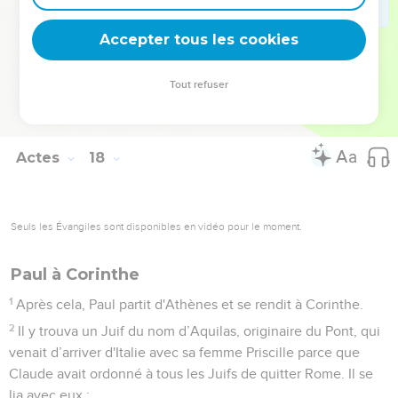
uns se moquèrent et les autres dirent : « Nous t'entendrons
là-dessus une autre fois. »
Accepter tous les cookies
33
Ainsi Paul se retira du milieu d'eux.
34
Quelques-uns cependant se joignirent à lui et crurent.
Tout refuser
Parmi eux figuraient Denys l'aréopagite, une femme du nom
de Damaris et d'autres avec eux.
Actes
18
Seuls les Évangiles sont disponibles en vidéo pour le moment.
Paul à Corinthe
1
Après cela, Paul partit d'Athènes et se rendit à Corinthe.
2
Il y trouva un Juif du nom d’Aquilas, originaire du Pont, qui
venait d’arriver d'Italie avec sa femme Priscille parce que
Claude avait ordonné à tous les Juifs de quitter Rome. Il se
lia avec eux ;