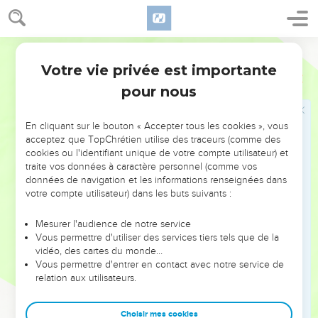
27
Il a voulu qu'ils cherchent le Seigneur et qu'ils s'efforcent
de le trouver en tâtonnant, bien qu'il ne soit pas loin de
chacun de nous.
Segond 21
28
En effet, c’est en lui que nous avons la vie, le mouvement
Votre vie privée est importante
Actes
17
et l'être, comme l’ont aussi dit quelques-uns de vos poètes :
pour nous
‘Nous sommes aussi de sa race.’
29
Ainsi donc, puisque nous sommes de la race de Dieu,
En cliquant sur le bouton « Accepter tous les cookies », vous
nous ne devons pas croire que la divinité ressemble à de l'or,
acceptez que TopChrétien utilise des traceurs (comme des
cookies ou l'identifiant unique de votre compte utilisateur) et
à de l'argent ou à de la pierre, sculptés par l'art et
traite vos données à caractère personnel (comme vos
l'imagination de l’être humain.
données de navigation et les informations renseignées dans
30
Sans tenir compte des temps d'ignorance, Dieu annonce
votre compte utilisateur) dans les buts suivants :
maintenant à tous les êtres humains, partout où ils se
Mesurer l'audience de notre service
trouvent, qu'ils doivent changer d’attitude,
Vous permettre d'utiliser des services tiers tels que de la
31
parce qu'il a fixé un jour où il jugera le monde avec justice
vidéo, des cartes du monde…
Vous permettre d'entrer en contact avec notre service de
par l'homme qu'il a désigné. Il en a donné à tous une preuve
relation aux utilisateurs.
certaine en le ressuscitant. »
32
Lorsqu'ils entendirent parler de résurrection des morts, les
Choisir mes cookies