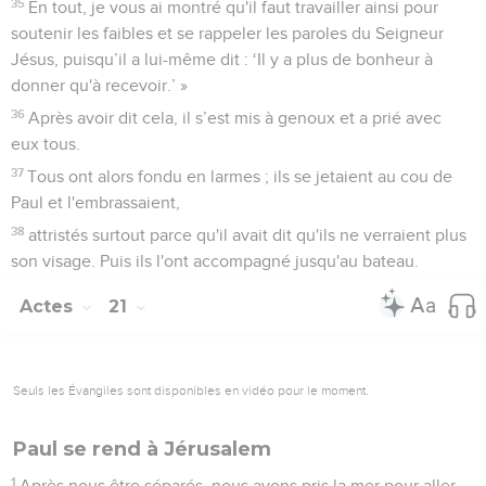
35
En tout, je vous ai montré qu'il faut travailler ainsi pour
soutenir les faibles et se rappeler les paroles du Seigneur
Jésus, puisqu’il a lui-même dit : ‘Il y a plus de bonheur à
donner qu'à recevoir.’ »
36
Après avoir dit cela, il s’est mis à genoux et a prié avec
eux tous.
37
Tous ont alors fondu en larmes ; ils se jetaient au cou de
Paul et l'embrassaient,
38
attristés surtout parce qu'il avait dit qu'ils ne verraient plus
son visage. Puis ils l'ont accompagné jusqu'au bateau.
Actes
21
Seuls les Évangiles sont disponibles en vidéo pour le moment.
Paul se rend à Jérusalem
1
Après nous être séparés, nous avons pris la mer pour aller