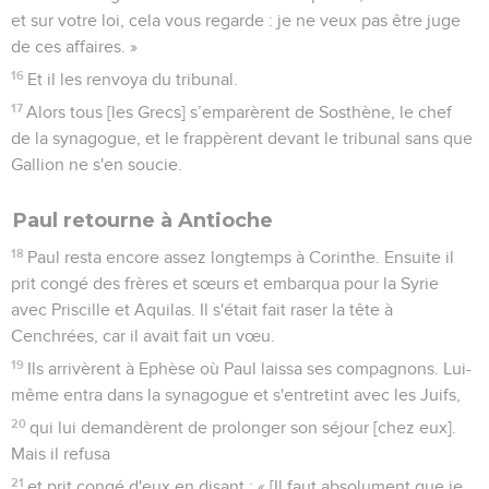
et sur votre loi, cela vous regarde : je ne veux pas être juge
de ces affaires. »
16
Et il les renvoya du tribunal.
17
Alors tous [les Grecs] s’emparèrent de Sosthène, le chef
de la synagogue, et le frappèrent devant le tribunal sans que
Gallion ne s'en soucie.
Paul retourne à Antioche
18
Paul resta encore assez longtemps à Corinthe. Ensuite il
prit congé des frères et sœurs et embarqua pour la Syrie
avec Priscille et Aquilas. Il s'était fait raser la tête à
Cenchrées, car il avait fait un vœu.
19
Ils arrivèrent à Ephèse où Paul laissa ses compagnons. Lui-
même entra dans la synagogue et s'entretint avec les Juifs,
20
qui lui demandèrent de prolonger son séjour [chez eux].
Mais il refusa
21
et prit congé d'eux en disant : « [Il faut absolument que je