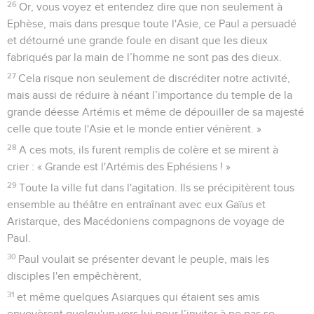
26
Or, vous voyez et entendez dire que non seulement à
Ephèse, mais dans presque toute l'Asie, ce Paul a persuadé
et détourné une grande foule en disant que les dieux
fabriqués par la main de l’homme ne sont pas des dieux.
27
Cela risque non seulement de discréditer notre activité,
mais aussi de réduire à néant l’importance du temple de la
grande déesse Artémis et même de dépouiller de sa majesté
celle que toute l'Asie et le monde entier vénèrent. »
28
A ces mots, ils furent remplis de colère et se mirent à
crier : « Grande est l'Artémis des Ephésiens ! »
29
Toute la ville fut dans l'agitation. Ils se précipitèrent tous
ensemble au théâtre en entraînant avec eux Gaïus et
Aristarque, des Macédoniens compagnons de voyage de
Paul.
30
Paul voulait se présenter devant le peuple, mais les
disciples l'en empêchèrent,
31
et même quelques Asiarques qui étaient ses amis
envoyèrent quelqu'un vers lui pour l’inviter à ne pas se