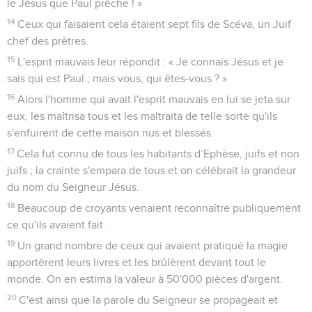
le Jésus que Paul prêche ! »
14
Ceux qui faisaient cela étaient sept fils de Scéva, un Juif
chef des prêtres.
15
L'esprit mauvais leur répondit : « Je connais Jésus et je
sais qui est Paul ; mais vous, qui êtes-vous ? »
16
Alors l'homme qui avait l'esprit mauvais en lui se jeta sur
eux, les maîtrisa tous et les maltraita de telle sorte qu'ils
s'enfuirent de cette maison nus et blessés.
17
Cela fut connu de tous les habitants d’Ephèse, juifs et non
juifs ; la crainte s'empara de tous et on célébrait la grandeur
du nom du Seigneur Jésus.
18
Beaucoup de croyants venaient reconnaître publiquement
ce qu'ils avaient fait.
19
Un grand nombre de ceux qui avaient pratiqué la magie
apportèrent leurs livres et les brûlèrent devant tout le
monde. On en estima la valeur à 50'000 pièces d'argent.
20
C'est ainsi que la parole du Seigneur se propageait et