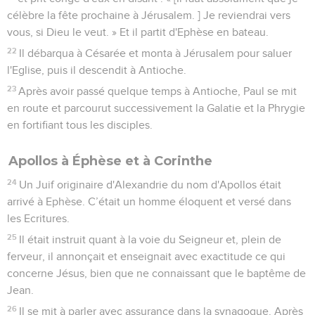
célèbre la fête prochaine à Jérusalem. ] Je reviendrai vers
vous, si Dieu le veut. » Et il partit d'Ephèse en bateau.
22
Il débarqua à Césarée et monta à Jérusalem pour saluer
l'Eglise, puis il descendit à Antioche.
23
Après avoir passé quelque temps à Antioche, Paul se mit
en route et parcourut successivement la Galatie et la Phrygie
en fortifiant tous les disciples.
Apollos à Éphèse et à Corinthe
24
Un Juif originaire d'Alexandrie du nom d'Apollos était
arrivé à Ephèse. C’était un homme éloquent et versé dans
les Ecritures.
25
Il était instruit quant à la voie du Seigneur et, plein de
ferveur, il annonçait et enseignait avec exactitude ce qui
concerne Jésus, bien que ne connaissant que le baptême de
Jean.
26
Il se mit à parler avec assurance dans la synagogue. Après