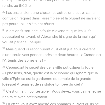
rendre au théâtre.
32
Les uns criaient une chose, les autres une autre, car la
confusion régnait dans l'assemblée et la plupart ne savaient
pas pourquoi ils s'étaient réunis.
33
Alors on fit sortir de la foule Alexandre, que les Juifs
poussaient en avant, et Alexandre fit signe de la main qu'il
voulait parler au peuple.
34
Mais quand ils reconnurent qu'il était juif, tous crièrent
d'une seule voix pendant près de deux heures : « Grande est
l'Artémis des Ephésiens ! »
35
Cependant le secrétaire de la ville put calmer la foule :
« Ephésiens, dit-il, quelle est la personne qui ignore que la
ville d'Ephèse est la gardienne du temple de la grande
[déesse] Artémis et de sa statue tombée du ciel ?
36
C'est un fait incontestable ! Vous devez vous calmer et ne
rien faire avec précipitation.
37
En effet, vous avez amené ces hommes ici alors qu’ils ne