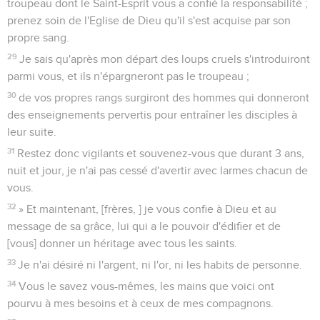
troupeau dont le Saint-Esprit vous a confié la responsabilité ;
prenez soin de l'Eglise de Dieu qu'il s'est acquise par son
propre sang.
29
Je sais qu'après mon départ des loups cruels s'introduiront
parmi vous, et ils n'épargneront pas le troupeau ;
30
de vos propres rangs surgiront des hommes qui donneront
des enseignements pervertis pour entraîner les disciples à
leur suite.
31
Restez donc vigilants et souvenez-vous que durant 3 ans,
nuit et jour, je n'ai pas cessé d'avertir avec larmes chacun de
vous.
32
» Et maintenant, [frères, ] je vous confie à Dieu et au
message de sa grâce, lui qui a le pouvoir d'édifier et de
[vous] donner un héritage avec tous les saints.
33
Je n'ai désiré ni l'argent, ni l'or, ni les habits de personne.
34
Vous le savez vous-mêmes, les mains que voici ont
pourvu à mes besoins et à ceux de mes compagnons.