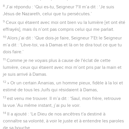
8
J’ai répondu : ‘Qui es-tu, Seigneur ?’Il m’a dit : ‘Je suis
Jésus de Nazareth, celui que tu persécutes.’
9
Ceux qui étaient avec moi ont bien vu la lumière [et ont été
effrayés], mais ils n’ont pas compris celui qui me parlait.
10
Alors j’ai dit : ‘Que dois-je faire, Seigneur ?’Et le Seigneur
m’a dit : ‘Lève-toi, va à Damas et là on te dira tout ce que tu
dois faire.’
11
Comme je ne voyais plus à cause de l'éclat de cette
lumière, ceux qui étaient avec moi m’ont pris par la main et
je suis arrivé à Damas.
12
» Or un certain Ananias, un homme pieux, fidèle à la loi et
estimé de tous les Juifs qui résidaient à Damas,
13
est venu me trouver. Il m’a dit : ‘Saul, mon frère, retrouve
la vue.’Au même instant, j’ai pu le voir.
14
Il a ajouté : ‘Le Dieu de nos ancêtres t'a destiné à
connaître sa volonté, à voir le juste et à entendre les paroles
de sa bouche,