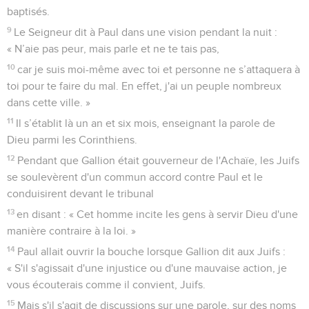
baptisés.
9
Le Seigneur dit à Paul dans une vision pendant la nuit :
« N’aie pas peur, mais parle et ne te tais pas,
10
car je suis moi-même avec toi et personne ne s’attaquera à
toi pour te faire du mal. En effet, j'ai un peuple nombreux
dans cette ville. »
11
Il s’établit là un an et six mois, enseignant la parole de
Dieu parmi les Corinthiens.
12
Pendant que Gallion était gouverneur de l'Achaïe, les Juifs
se soulevèrent d'un commun accord contre Paul et le
conduisirent devant le tribunal
13
en disant : « Cet homme incite les gens à servir Dieu d'une
manière contraire à la loi. »
14
Paul allait ouvrir la bouche lorsque Gallion dit aux Juifs :
« S'il s'agissait d'une injustice ou d'une mauvaise action, je
vous écouterais comme il convient, Juifs.
15
Mais s'il s'agit de discussions sur une parole, sur des noms