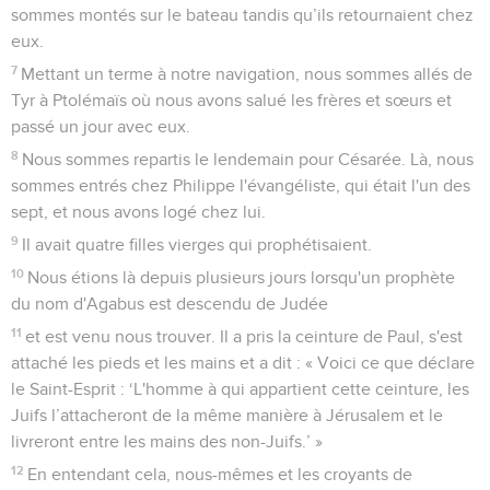
sommes montés sur le bateau tandis qu’ils retournaient chez
eux.
7
Mettant un terme à notre navigation, nous sommes allés de
Tyr à Ptolémaïs où nous avons salué les frères et sœurs et
passé un jour avec eux.
8
Nous sommes repartis le lendemain pour Césarée. Là, nous
sommes entrés chez Philippe l'évangéliste, qui était l'un des
sept, et nous avons logé chez lui.
9
Il avait quatre filles vierges qui prophétisaient.
10
Nous étions là depuis plusieurs jours lorsqu'un prophète
du nom d'Agabus est descendu de Judée
11
et est venu nous trouver. Il a pris la ceinture de Paul, s'est
attaché les pieds et les mains et a dit : « Voici ce que déclare
le Saint-Esprit : ‘L'homme à qui appartient cette ceinture, les
Juifs l’attacheront de la même manière à Jérusalem et le
livreront entre les mains des non-Juifs.’ »
12
En entendant cela, nous-mêmes et les croyants de