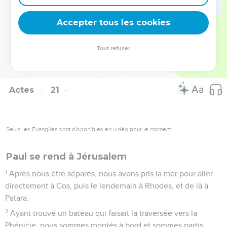
Après avoir dit cela, il s’est mis à genoux et a prié avec
eux tous.
Accepter tous les cookies
37
Tous ont alors fondu en larmes ; ils se jetaient au cou de
Paul et l'embrassaient,
Tout refuser
38
attristés surtout parce qu'il avait dit qu'ils ne verraient plus
son visage. Puis ils l'ont accompagné jusqu'au bateau.
Actes
21
Seuls les Évangiles sont disponibles en vidéo pour le moment.
Paul se rend à Jérusalem
1
Après nous être séparés, nous avons pris la mer pour aller
directement à Cos, puis le lendemain à Rhodes, et de là à
Patara.
2
Ayant trouvé un bateau qui faisait la traversée vers la
Phénicie, nous sommes montés à bord et sommes partis.