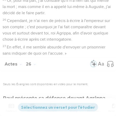
Or, pour ma part, j'ai constaté qu'il n'a rien fait qui mérite
la mort ; mais comme il en a appelé lui-même à Auguste, j'ai
décidé de le faire partir.
26
Cependant, je n'ai rien de précis à écrire à l'empereur sur
son compte ; c'est pourquoi je l'ai fait comparaître devant
vous et surtout devant toi, roi Agrippa, afin d'avoir quelque
chose à écrire après cet interrogatoire.
27
En effet, il me semble absurde d'envoyer un prisonnier
sans indiquer de quoi on l'accuse. »
Actes
26
Seuls les Évangiles sont disponibles en vidéo pour le moment.
Paul présente sa défense devant Agrippa
1
Agrippa dit à Paul : « Il t'est permis de parler pour ta
Contenus
Versions
Commentaires
Strong
Dictionnaire
défense. » Paul tendit la main et plaida sa cause ainsi :