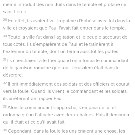
même introduit des non-Juifs dans le temple et profané ce
saint lieu. »
29
En effet, ils avaient vu Trophime d'Ephèse avec lui dans la
ville et croyaient que Paul l'avait fait entrer dans le temple.
30
Toute la ville fut dans l'agitation et le peuple accourut de
tous côtés. Ils s’emparèrent de Paul et le traînèrent à
l’extérieur du temple, dont on ferma aussitôt les portes.
31
Ils cherchaient à le tuer quand on informa le commandant
de la garnison romaine que tout Jérusalem était dans le
désordre.
32
Il prit immédiatement des soldats et des officiers et courut
vers la foule. Quand ils virent le commandant et les soldats,
ils arrêtèrent de frapper Paul.
33
Alors le commandant s’approcha, s’empara de lui et
ordonna qu’on l’attache avec deux chaînes. Puis il demanda
qui il était et ce qu'il avait fait.
34
Cependant, dans la foule les uns criaient une chose, les