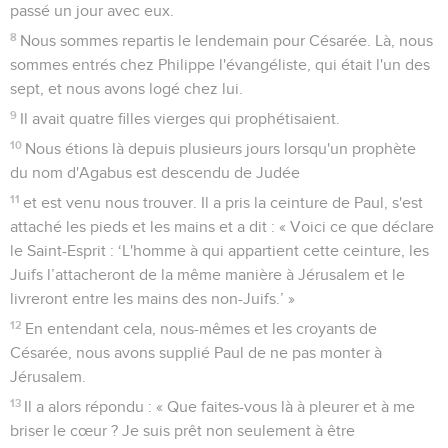
passé un jour avec eux.
8
Nous sommes repartis le lendemain pour Césarée. Là, nous
sommes entrés chez Philippe l'évangéliste, qui était l'un des
sept, et nous avons logé chez lui.
9
Il avait quatre filles vierges qui prophétisaient.
10
Nous étions là depuis plusieurs jours lorsqu'un prophète
du nom d'Agabus est descendu de Judée
11
et est venu nous trouver. Il a pris la ceinture de Paul, s'est
attaché les pieds et les mains et a dit : « Voici ce que déclare
le Saint-Esprit : ‘L'homme à qui appartient cette ceinture, les
Juifs l’attacheront de la même manière à Jérusalem et le
livreront entre les mains des non-Juifs.’ »
12
En entendant cela, nous-mêmes et les croyants de
Césarée, nous avons supplié Paul de ne pas monter à
Jérusalem.
13
Il a alors répondu : « Que faites-vous là à pleurer et à me
briser le cœur ? Je suis prêt non seulement à être