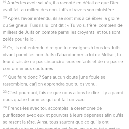
19
Après les avoir salués, il a raconté en détail ce que Dieu
avait fait au milieu des non-Juifs à travers son ministère.
20
Après l'avoir entendu, ils se sont mis à célébrer la gloire
du Seigneur. Puis ils lui ont dit : « Tu vois, frère, combien de
milliers de Juifs on compte parmi les croyants, et tous sont
zélés pour la loi.
21
Or, ils ont entendu dire que tu enseignes à tous les Juifs
vivant parmi les non-Juifs d’abandonner la loi de Moïse ; tu
leur dirais de ne pas circoncire leurs enfants et de ne pas se
conformer aux coutumes.
22
Que faire donc ? Sans aucun doute [une foule se
rassemblera, car] on apprendra que tu es venu.
23
C'est pourquoi, fais ce que nous allons te dire. Il y a parmi
nous quatre hommes qui ont fait un vœu.
24
Prends-les avec toi, accomplis la cérémonie de
purification avec eux et pourvois à leurs dépenses afin qu'ils
se rasent la tête. Ainsi, tous sauront que ce qu'ils ont
entendu dire sur ton compte est faux, mais que toi aussi tu