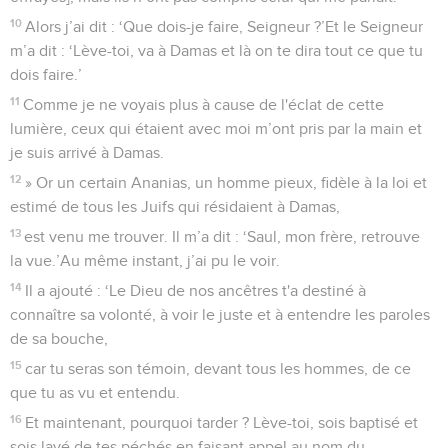
10
Alors j’ai dit : ‘Que dois-je faire, Seigneur ?’Et le Seigneur
m’a dit : ‘Lève-toi, va à Damas et là on te dira tout ce que tu
dois faire.’
11
Comme je ne voyais plus à cause de l'éclat de cette
lumière, ceux qui étaient avec moi m’ont pris par la main et
je suis arrivé à Damas.
12
» Or un certain Ananias, un homme pieux, fidèle à la loi et
estimé de tous les Juifs qui résidaient à Damas,
13
est venu me trouver. Il m’a dit : ‘Saul, mon frère, retrouve
la vue.’Au même instant, j’ai pu le voir.
14
Il a ajouté : ‘Le Dieu de nos ancêtres t'a destiné à
connaître sa volonté, à voir le juste et à entendre les paroles
de sa bouche,
15
car tu seras son témoin, devant tous les hommes, de ce
que tu as vu et entendu.
16
Et maintenant, pourquoi tarder ? Lève-toi, sois baptisé et
sois lavé de tes péchés en faisant appel au nom du