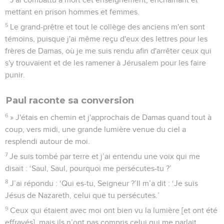
mettant en prison hommes et femmes.
5
Le grand-prêtre et tout le collège des anciens m'en sont
témoins, puisque j'ai même reçu d'eux des lettres pour les
frères de Damas, où je me suis rendu afin d'arrêter ceux qui
s'y trouvaient et de les ramener à Jérusalem pour les faire
punir.
Paul raconte sa conversion
6
» J'étais en chemin et j'approchais de Damas quand tout à
coup, vers midi, une grande lumière venue du ciel a
resplendi autour de moi.
7
Je suis tombé par terre et j’ai entendu une voix qui me
disait : ‘Saul, Saul, pourquoi me persécutes-tu ?’
8
J’ai répondu : ‘Qui es-tu, Seigneur ?’Il m’a dit : ‘Je suis
Jésus de Nazareth, celui que tu persécutes.’
9
Ceux qui étaient avec moi ont bien vu la lumière [et ont été
effrayés], mais ils n’ont pas compris celui qui me parlait.