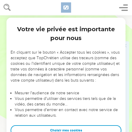
parmi vous, et ils n'épargneront pas le troupeau ;
30
de vos propres rangs surgiront des hommes qui donneront
des enseignements pervertis pour entraîner les disciples à
Segond 21
leur suite.
Votre vie privée est importante
Actes
20
31
Restez donc vigilants et souvenez-vous que durant 3 ans,
pour nous
nuit et jour, je n'ai pas cessé d'avertir avec larmes chacun de
vous.
En cliquant sur le bouton « Accepter tous les cookies », vous
32
» Et maintenant, [frères, ] je vous confie à Dieu et au
acceptez que TopChrétien utilise des traceurs (comme des
message de sa grâce, lui qui a le pouvoir d'édifier et de
cookies ou l'identifiant unique de votre compte utilisateur) et
traite vos données à caractère personnel (comme vos
[vous] donner un héritage avec tous les saints.
données de navigation et les informations renseignées dans
33
Je n'ai désiré ni l'argent, ni l'or, ni les habits de personne.
votre compte utilisateur) dans les buts suivants :
34
Vous le savez vous-mêmes, les mains que voici ont
Mesurer l'audience de notre service
pourvu à mes besoins et à ceux de mes compagnons.
Vous permettre d'utiliser des services tiers tels que de la
35
En tout, je vous ai montré qu'il faut travailler ainsi pour
vidéo, des cartes du monde…
Vous permettre d'entrer en contact avec notre service de
soutenir les faibles et se rappeler les paroles du Seigneur
relation aux utilisateurs.
Jésus, puisqu’il a lui-même dit : ‘Il y a plus de bonheur à
donner qu'à recevoir.’ »
Choisir mes cookies
36