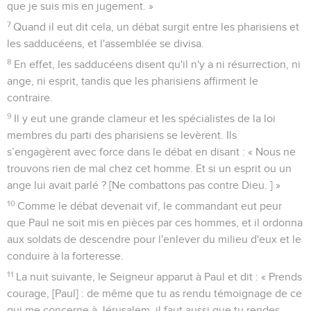
que je suis mis en jugement. »
7
Quand il eut dit cela, un débat surgit entre les pharisiens et
les sadducéens, et l'assemblée se divisa.
8
En effet, les sadducéens disent qu'il n'y a ni résurrection, ni
ange, ni esprit, tandis que les pharisiens affirment le
contraire.
9
Il y eut une grande clameur et les spécialistes de la loi
membres du parti des pharisiens se levèrent. Ils
s’engagèrent avec force dans le débat en disant : « Nous ne
trouvons rien de mal chez cet homme. Et si un esprit ou un
ange lui avait parlé ? [Ne combattons pas contre Dieu. ] »
10
Comme le débat devenait vif, le commandant eut peur
que Paul ne soit mis en pièces par ces hommes, et il ordonna
aux soldats de descendre pour l'enlever du milieu d'eux et le
conduire à la forteresse.
11
La nuit suivante, le Seigneur apparut à Paul et dit : « Prends
courage, [Paul] : de même que tu as rendu témoignage de ce
qui me concerne à Jérusalem, il faut aussi que tu rendes