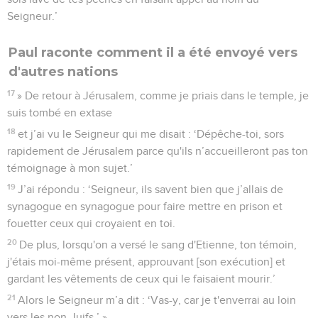
Seigneur.’
Paul raconte comment il a été envoyé vers
d'autres nations
17
» De retour à Jérusalem, comme je priais dans le temple, je
suis tombé en extase
18
et j’ai vu le Seigneur qui me disait : ‘Dépêche-toi, sors
rapidement de Jérusalem parce qu'ils n’accueilleront pas ton
témoignage à mon sujet.’
19
J’ai répondu : ‘Seigneur, ils savent bien que j’allais de
synagogue en synagogue pour faire mettre en prison et
fouetter ceux qui croyaient en toi.
20
De plus, lorsqu'on a versé le sang d'Etienne, ton témoin,
j'étais moi-même présent, approuvant [son exécution] et
gardant les vêtements de ceux qui le faisaient mourir.’
21
Alors le Seigneur m’a dit : ‘Vas-y, car je t'enverrai au loin
vers les non-Juifs.’ »