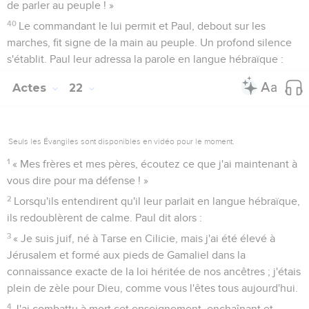
de parler au peuple ! »
40
Le commandant le lui permit et Paul, debout sur les
marches, fit signe de la main au peuple. Un profond silence
s'établit. Paul leur adressa la parole en langue hébraïque :
Actes
22
Seuls les Évangiles sont disponibles en vidéo pour le moment.
1
« Mes frères et mes pères, écoutez ce que j'ai maintenant à
vous dire pour ma défense ! »
2
Lorsqu'ils entendirent qu'il leur parlait en langue hébraïque,
ils redoublèrent de calme. Paul dit alors :
3
« Je suis juif, né à Tarse en Cilicie, mais j'ai été élevé à
Jérusalem et formé aux pieds de Gamaliel dans la
connaissance exacte de la loi héritée de nos ancêtres ; j'étais
plein de zèle pour Dieu, comme vous l'êtes tous aujourd'hui.
4
J'ai combattu à mort cet enseignement, enchaînant et