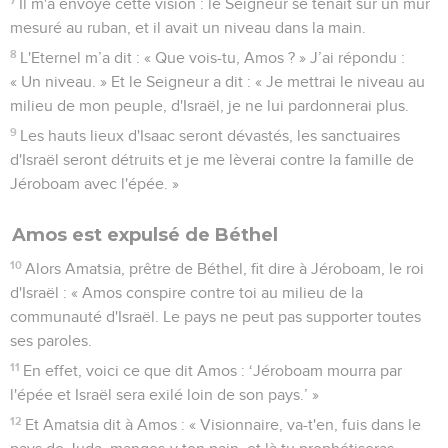
Il m'a envoyé cette vision : le Seigneur se tenait sur un mur
mesuré au ruban, et il avait un niveau dans la main.
8
L'Eternel m’a dit : « Que vois-tu, Amos ? » J’ai répondu :
« Un niveau. » Et le Seigneur a dit : « Je mettrai le niveau au
milieu de mon peuple, d'Israël, je ne lui pardonnerai plus.
9
Les hauts lieux d'Isaac seront dévastés, les sanctuaires
d'Israël seront détruits et je me lèverai contre la famille de
Jéroboam avec l'épée. »
Amos est expulsé de Béthel
10
Alors Amatsia, prêtre de Béthel, fit dire à Jéroboam, le roi
d'Israël : « Amos conspire contre toi au milieu de la
communauté d'Israël. Le pays ne peut pas supporter toutes
ses paroles.
11
En effet, voici ce que dit Amos : ‘Jéroboam mourra par
l'épée et Israël sera exilé loin de son pays.’ »
12
Et Amatsia dit à Amos : « Visionnaire, va-t'en, fuis dans le