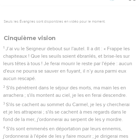
Seuls les Évangiles sont disponibles en vidéo pour le moment.
Cinquième vision
1
J’ai vu le Seigneur debout sur l'autel. Il a dit : « Frappe les
chapiteaux ! Que les seuils soient ébranlés, et brise-les sur
leurs têtes à tous ! Je ferai mourir le reste par l'épée : aucun
d'eux ne pourra se sauver en fuyant, il n’y aura parmi eux
aucun rescapé.
2
S'ils pénètrent dans le séjour des morts, ma main les en
arrachera ; s'ils montent au ciel, je les en ferai descendre.
3
S'ils se cachent au sommet du Carmel, je les y chercherai
et je les attraperai ; s'ils se cachent à mes regards dans le
fond de la mer, j'ordonnerai au serpent de les y mordre.
4
S'ils sont emmenés en déportation par leurs ennemis,
j'ordonnerai à l'épée de les y faire mourir ; je dirigerai mes