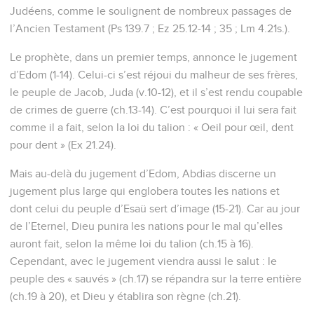
Judéens, comme le soulignent de nombreux passages de
l’Ancien Testament (Ps 139.7 ; Ez 25.12-14 ; 35 ; Lm 4.21s.).
Le prophète, dans un premier temps, annonce le jugement
d’Edom (1-14). Celui-ci s’est réjoui du malheur de ses frères,
le peuple de Jacob, Juda (v.10-12), et il s’est rendu coupable
de crimes de guerre (ch.13-14). C’est pourquoi il lui sera fait
comme il a fait, selon la loi du talion : « Oeil pour œil, dent
pour dent » (Ex 21.24).
Mais au-delà du jugement d’Edom, Abdias discerne un
jugement plus large qui englobera toutes les nations et
dont celui du peuple d’Esaü sert d’image (15-21). Car au jour
de l’Eternel, Dieu punira les nations pour le mal qu’elles
auront fait, selon la même loi du talion (ch.15 à 16).
Cependant, avec le jugement viendra aussi le salut : le
peuple des « sauvés » (ch.17) se répandra sur la terre entière
(ch.19 à 20), et Dieu y établira son règne (ch.21).