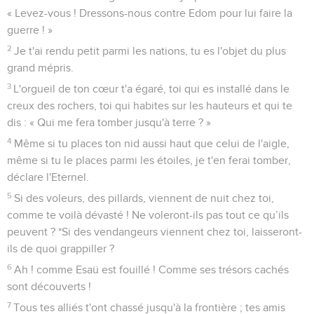
« Levez-vous ! Dressons-nous contre Edom pour lui faire la
guerre ! »
2
Je t'ai rendu petit parmi les nations, tu es l'objet du plus
grand mépris.
3
L'orgueil de ton cœur t'a égaré, toi qui es installé dans le
creux des rochers, toi qui habites sur les hauteurs et qui te
dis : « Qui me fera tomber jusqu'à terre ? »
4
Même si tu places ton nid aussi haut que celui de l'aigle,
même si tu le places parmi les étoiles, je t'en ferai tomber,
déclare l'Eternel.
5
Si des voleurs, des pillards, viennent de nuit chez toi,
comme te voilà dévasté ! Ne voleront-ils pas tout ce qu’ils
peuvent ? *Si des vendangeurs viennent chez toi, laisseront-
ils de quoi grappiller ?
6
Ah ! comme Esaü est fouillé ! Comme ses trésors cachés
sont découverts !
7
Tous tes alliés t'ont chassé jusqu'à la frontière ; tes amis