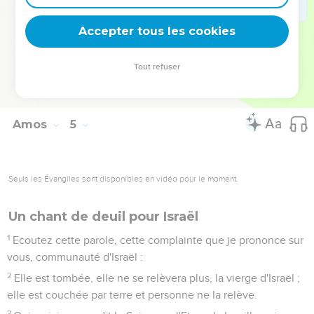
puisque je te traiterai de la même manière, prépare-toi à
rencontrer ton Dieu, Israël !
Accepter tous les cookies
13
En effet, c'est lui qui a formé les montagnes et créé le
vent, lui qui fait connaître à l'homme ses pensées, qui
Tout refuser
change l'aurore en ténèbres et qui marche sur les hauteurs
de la terre. Son nom est l'Eternel, le Dieu de l’univers.
Amos
5
Seuls les Évangiles sont disponibles en vidéo pour le moment.
Un chant de deuil pour Israël
1
Ecoutez cette parole, cette complainte que je prononce sur
vous, communauté d'Israël :
2
Elle est tombée, elle ne se relèvera plus, la vierge d'Israël ;
elle est couchée par terre et personne ne la relève.
3