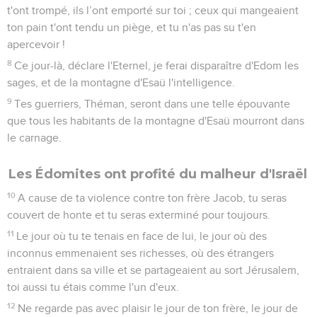
t'ont trompé, ils l’ont emporté sur toi ; ceux qui mangeaient
ton pain t'ont tendu un piège, et tu n'as pas su t'en
apercevoir !
8
Ce jour-là, déclare l'Eternel, je ferai disparaître d'Edom les
sages, et de la montagne d'Esaü l'intelligence.
9
Tes guerriers, Théman, seront dans une telle épouvante
que tous les habitants de la montagne d'Esaü mourront dans
le carnage.
Les Édomites ont profité du malheur d'Israël
10
A cause de ta violence contre ton frère Jacob, tu seras
couvert de honte et tu seras exterminé pour toujours.
11
Le jour où tu te tenais en face de lui, le jour où des
inconnus emmenaient ses richesses, où des étrangers
entraient dans sa ville et se partageaient au sort Jérusalem,
toi aussi tu étais comme l'un d'eux.
12
Ne regarde pas avec plaisir le jour de ton frère, le jour de