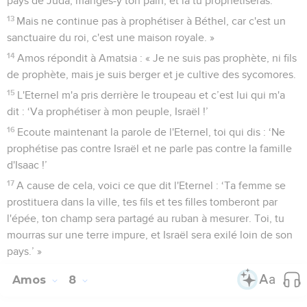
pays de Juda, manges-y ton pain, et là tu prophétiseras.
13
Mais ne continue pas à prophétiser à Béthel, car c'est un
sanctuaire du roi, c'est une maison royale. »
14
Amos répondit à Amatsia : « Je ne suis pas prophète, ni fils
de prophète, mais je suis berger et je cultive des sycomores.
15
L'Eternel m'a pris derrière le troupeau et c’est lui qui m'a
dit : ‘Va prophétiser à mon peuple, Israël !’
16
Ecoute maintenant la parole de l'Eternel, toi qui dis : ‘Ne
prophétise pas contre Israël et ne parle pas contre la famille
d'Isaac !’
17
A cause de cela, voici ce que dit l'Eternel : ‘Ta femme se
prostituera dans la ville, tes fils et tes filles tomberont par
l'épée, ton champ sera partagé au ruban à mesurer. Toi, tu
mourras sur une terre impure, et Israël sera exilé loin de son
pays.’ »
Amos
8