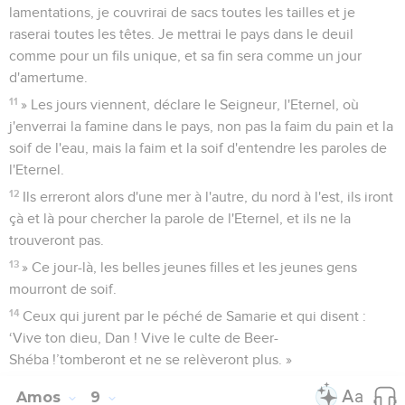
lamentations, je couvrirai de sacs toutes les tailles et je
raserai toutes les têtes. Je mettrai le pays dans le deuil
comme pour un fils unique, et sa fin sera comme un jour
d'amertume.
11
» Les jours viennent, déclare le Seigneur, l'Eternel, où
j'enverrai la famine dans le pays, non pas la faim du pain et la
soif de l'eau, mais la faim et la soif d'entendre les paroles de
l'Eternel.
12
Ils erreront alors d'une mer à l'autre, du nord à l'est, ils iront
çà et là pour chercher la parole de l'Eternel, et ils ne la
trouveront pas.
13
» Ce jour-là, les belles jeunes filles et les jeunes gens
mourront de soif.
14
Ceux qui jurent par le péché de Samarie et qui disent :
‘Vive ton dieu, Dan ! Vive le culte de Beer-
Shéba !’tomberont et ne se relèveront plus. »
Amos
9