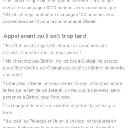
Oui, voici ce que dit le Seigneur, l'Eternel : La ville qui
mettait en campagne 1000 hommes n'en conservera que
100, et celle qui mettait en campagne 100 hommes n'en
conservera que 10 pour la communauté d'Israël.
Appel avant qu'il soit trop tard
4
En effet, voici ce que dit l'Eternel à la communauté
d'Israël : Cherchez-moi, et vous vivrez !
5
Ne cherchez pas Béthel, n'allez pas à Guilgal, ne passez
pas à Beer-Shéba, car Guilgal sera exilée et Béthel deviendra
une ruine.
6
Cherchez l'Eternel, et vous vivrez ! Sinon, il fondra comme
le feu sur la famille de Joseph, un feu qui la dévorera, sans
personne à Béthel pour l'éteindre.
7
Ils changent le droit en absinthe et jettent la justice par
terre.
8
Il a créé les Pléiades et Orion, il change les ténèbres en
aurore, il obscurcit le jour pour en faire la nuit, il appelle