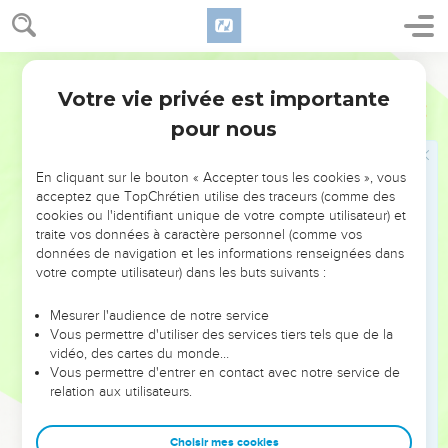
autre qui ne l'a pas reçue s'est desséché ;
8
deux, trois villes sont allées vers une autre pour boire de
Segond 21
l'eau, et elles n'ont pas apaisé leur soif. Malgré cela, vous
Votre vie privée est importante
n'êtes pas revenus à moi, déclare l'Eternel.
Amos
4
pour nous
9
Je vous ai frappés par la rouille et par la nielle ; vos
nombreux jardins, vos vignes, vos figuiers et vos oliviers ont
été dévorés par les sauterelles. Malgré cela, vous n'êtes pas
En cliquant sur le bouton « Accepter tous les cookies », vous
acceptez que TopChrétien utilise des traceurs (comme des
revenus à moi, déclare l'Eternel.
cookies ou l'identifiant unique de votre compte utilisateur) et
10
J'ai envoyé parmi vous la peste comme en Egypte, j'ai tué
traite vos données à caractère personnel (comme vos
vos jeunes gens par l'épée et laissé prendre vos chevaux ;
données de navigation et les informations renseignées dans
votre compte utilisateur) dans les buts suivants :
j'ai fait monter à vos narines l'infection de votre camp.
Malgré cela, vous n'êtes pas revenus à moi, déclare l'Eternel.
Mesurer l'audience de notre service
11
Je vous ai bouleversés comme lors de la catastrophe dont
Vous permettre d'utiliser des services tiers tels que de la
vidéo, des cartes du monde…
Dieu a frappé Sodome et Gomorrhe et vous avez été pareils
Vous permettre d'entrer en contact avec notre service de
à un bout de bois arraché de l'incendie. Malgré cela, vous
relation aux utilisateurs.
n'êtes pas revenus à moi, déclare l'Eternel.
12
C'est pourquoi je te traiterai de la même manière, Israël, et
Choisir mes cookies