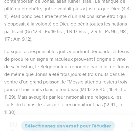
contemporain de Jonas, allait ruiner Israël. Le manque de
pitié du prophète, qui se voulait plus « juste » que Dieu (4.4-
11), était donc peut-être teinté d’un nationalisme étroit qui
s’opposait à la volonté de Dieu de bénir toutes les nations
par Israël (Gn 12.3 ; Ex 19.5s. ; 1 R 17.8ss. ; 2 R 5 ; Ps 96 ; 98 ;
117 ; Am 9.12).
Lorsque les responsables juifs viendront demander à Jésus
de produire un signe miraculeux prouvant l’origine divine
de sa mission, le Seigneur leur répondra par celui de Jonas :
de même que Jonas a été trois jours et trois nuits dans le
ventre d’un grand poisson, le *Messie attendu restera trois
jours et trois nuits dans le tombeau (Mt 12.38-40 ; 16.4 ; Lc
11.29). Mais aveuglés par leur nationalisme religieux, les
Juifs du temps de Jsus ne le reconnaîtront pas (12.41 ; Lc
11.30).
La Bible Du Semeur Copyright © 1992, 1999 by Biblica, Inc.® Used by
Contenus
Versions
Commentaires
Strong
Dictionnaire
permission. All rights reserved worldwide.