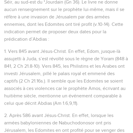
Séir, au sud-est du *Jourdain (Gn 36). Le livre ne donne
aucun renseignement sur le prophète lui-même, mais il se
réfère à une invasion de Jérusalem par des armées
ennemies, dont les Edomites ont tiré profit (v.10-14). Cette
indication permet de proposer deux dates pour la
prédication d’Abdias :
1. Vers 845 avant Jésus-Christ. En effet, Edom, jusque-là
assujetti à Juda, s’est révolté sous le règne de Yoram (848 à
841, 2 Ch 21.8-10). Vers 845, les Philistins et les Arabes ont
investi Jérusalem, pillé le palais royal et emmené des
captifs (2 Ch 21.16s.). Il semble que les Edomites se soient
associés à ces violences car le prophète Amos, écrivant au
huitième siècle, mentionne un événement comparable à
celui que décrit Abdias (Am 1.6,9,11).
2. Après 586 avant Jésus-Christ. En effet, lorsque les
armées babyloniennes de Nabuchodonosor ont pris
Jérusalem, les Edomites en ont profité pour se venger des