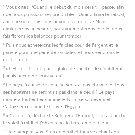
5
Vous dites : ‘Quand le début du mois sera-t-il passé, afin
que nous puissions vendre du blé ? Quand finira le sabbat,
afin que nous puissions ouvrir les greniers ? Nous
diminuerons la mesure, nous augmenterons le prix, nous
falsifierons les balances pour tromper.
6
Puis nous achèterons les faibles pour de l'argent et le
pauvre pour une paire de sandales, et nous vendrons le
déchet du blé.’
7
» L'Eternel l'a juré par la gloire de Jacob : ‘Je n'oublierai
jamais aucun de leurs actes.’
8
Le pays, à cause de cela, ne sera-t-il pas ébranlé, et tous
ses habitants ne seront-ils pas dans le deuil ? Le pays
montera tout entier comme le Nil, il se soulèvera et
s'affaissera comme le fleuve d'Egypte.
9
» Ce jour-là, déclare le Seigneur, l'Eternel, je ferai coucher
le soleil à midi et j'obscurcirai la terre en plein jour.
10
Je changerai vos fêtes en deuil et tous vos chants en