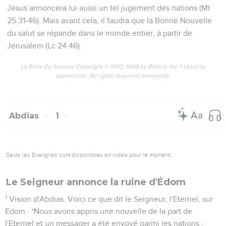
Jésus annoncera lui aussi un tel jugement des nations (Mt
25.31-46). Mais avant cela, il faudra que la Bonne Nouvelle
du salut se répande dans le monde entier, à partir de
Jérusalem (Lc 24.46).
La Bible Du Semeur Copyright © 1992, 1999 by Biblica, Inc.® Used by
permission. All rights reserved worldwide.
Abdias
1
Seuls les Évangiles sont disponibles en vidéo pour le moment.
Le Seigneur annonce la ruine d'Édom
1
Vision d'Abdias. Voici ce que dit le Seigneur, l'Eternel, sur
Edom : *Nous avons appris une nouvelle de la part de
l'Eternel et un messager a été envoyé parmi les nations :