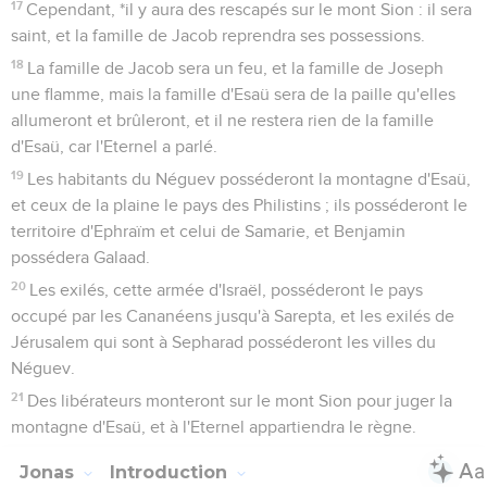
17
Cependant, *il y aura des rescapés sur le mont Sion : il sera
saint, et la famille de Jacob reprendra ses possessions.
18
La famille de Jacob sera un feu, et la famille de Joseph
une flamme, mais la famille d'Esaü sera de la paille qu'elles
allumeront et brûleront, et il ne restera rien de la famille
d'Esaü, car l'Eternel a parlé.
19
Les habitants du Néguev posséderont la montagne d'Esaü,
et ceux de la plaine le pays des Philistins ; ils posséderont le
territoire d'Ephraïm et celui de Samarie, et Benjamin
possédera Galaad.
20
Les exilés, cette armée d'Israël, posséderont le pays
occupé par les Cananéens jusqu'à Sarepta, et les exilés de
Jérusalem qui sont à Sepharad posséderont les villes du
Néguev.
21
Des libérateurs monteront sur le mont Sion pour juger la
montagne d'Esaü, et à l'Eternel appartiendra le règne.
Jonas
Introduction