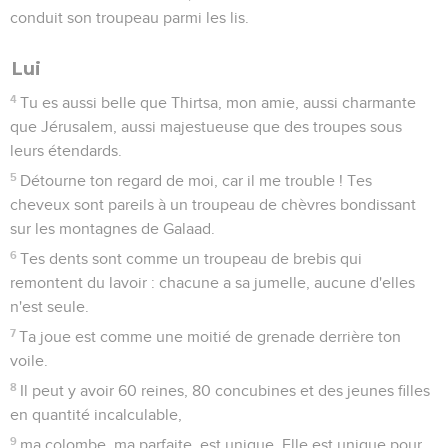
conduit son troupeau parmi les lis.
Lui
4
Tu es aussi belle que Thirtsa, mon amie, aussi charmante
que Jérusalem, aussi majestueuse que des troupes sous
leurs étendards.
5
Détourne ton regard de moi, car il me trouble ! Tes
cheveux sont pareils à un troupeau de chèvres bondissant
sur les montagnes de Galaad.
6
Tes dents sont comme un troupeau de brebis qui
remontent du lavoir : chacune a sa jumelle, aucune d'elles
n'est seule.
7
Ta joue est comme une moitié de grenade derrière ton
voile.
8
Il peut y avoir 60 reines, 80 concubines et des jeunes filles
en quantité incalculable,
9
ma colombe, ma parfaite, est unique. Elle est unique pour