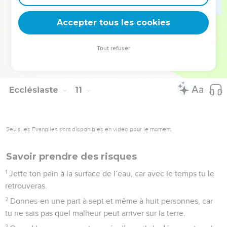
quand elles sont négligentes, la maison a des gouttières.
19
On prépare des repas pour s’amuser, le vin rend la vie
Accepter tous les cookies
joyeuse et l'argent a réponse à tout.
20
Ne maudis pas le roi, même en pensée, et ne maudis pas
Tout refuser
le riche dans la chambre où tu couches, car l'oiseau pourrait
en emporter le son, l'animal ailé pourrait répéter tes paroles.
Ecclésiaste
11
Seuls les Évangiles sont disponibles en vidéo pour le moment.
Savoir prendre des risques
1
Jette ton pain à la surface de l’eau, car avec le temps tu le
retrouveras.
2
Donnes-en une part à sept et même à huit personnes, car
tu ne sais pas quel malheur peut arriver sur la terre.
3