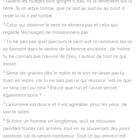
Quand les nuages sont gorgés d’eau, ils la déversent sur la
terre. Si un arbre tombe, que ce soit au sud ou au nord, il
reste là où il est tombé.
4
Celui qui observe le vent ne sèmera pas et celui qui
regarde les nuages ne moissonnera pas.
5
Tu ne sais pas quel parcours le vent suit ni comment les os
se forment dans le ventre de la femme enceinte ; de même
tu ne connais pas l'œuvre de Dieu, l’auteur de tout ce qui
existe.
6
Sème tes graines dès le matin et le soir ne laisse pas ta
main en repos, car tu ne sais pas ce qui réussira : est-ce que
ce sera ceci ou cela ? Est-ce que l'un et l'autre seront
également bons ?
7
La lumière est douce et il est agréable, pour les yeux, de
voir le soleil.
8
Si donc un homme vit longtemps, qu'il se réjouisse
pendant toutes ces années, tout en se souvenant des jours
sombres, car ils seront nombreux. Tout ce qui arrive n’est