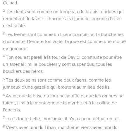
Galaad.
2
Tes dents sont comme un troupeau de brebis tondues qui
remontent du lavoir : chacune a sa jumelle, aucune d'elles
n'est seule.
3
Tes lèvres sont comme un liseré cramoisi et ta bouche est
charmante. Derrière ton voile, ta joue est comme une moitié
de grenade.
4
Ton cou est pareil à la tour de David, construite pour être
un arsenal : mille boucliers y sont suspendus, tous les
boucliers des héros.
5
Tes deux seins sont comme deux faons, comme les
jumeaux d'une gazelle qui broutent au milieu des lis.
6
Avant que la brise du jour ne souffle et que les ombres ne
fuient, j'irai à la montagne de la myrrhe et à la colline de
l'encens.
7
Tu es toute belle, mon amie, il n'y a aucun défaut en toi.
8
Viens avec moi du Liban, ma chérie, viens avec moi du