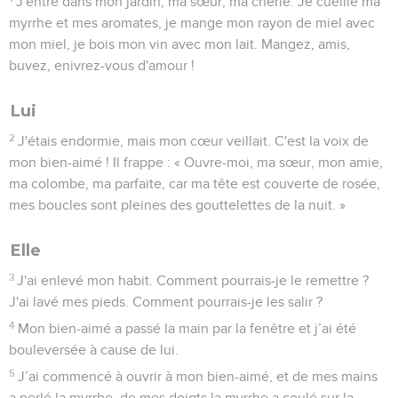
J'entre dans mon jardin, ma sœur, ma chérie. Je cueille ma
myrrhe et mes aromates, je mange mon rayon de miel avec
mon miel, je bois mon vin avec mon lait. Mangez, amis,
buvez, enivrez-vous d'amour !
Lui
2
J'étais endormie, mais mon cœur veillait. C'est la voix de
mon bien-aimé ! Il frappe : « Ouvre-moi, ma sœur, mon amie,
ma colombe, ma parfaite, car ma tête est couverte de rosée,
mes boucles sont pleines des gouttelettes de la nuit. »
Elle
3
J'ai enlevé mon habit. Comment pourrais-je le remettre ?
J'ai lavé mes pieds. Comment pourrais-je les salir ?
4
Mon bien-aimé a passé la main par la fenêtre et j’ai été
bouleversée à cause de lui.
5
J’ai commencé à ouvrir à mon bien-aimé, et de mes mains
a perlé la myrrhe, de mes doigts la myrrhe a coulé sur la