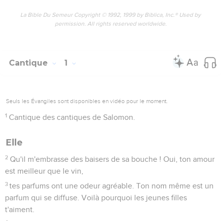
La Bible Du Semeur Copyright © 1992, 1999 by Biblica, Inc.® Used by
permission. All rights reserved worldwide.
Cantique
1
Seuls les Évangiles sont disponibles en vidéo pour le moment.
1
Cantique des cantiques de Salomon.
Elle
2
Qu'il m'embrasse des baisers de sa bouche ! Oui, ton amour
est meilleur que le vin,
3
tes parfums ont une odeur agréable. Ton nom même est un
parfum qui se diffuse. Voilà pourquoi les jeunes filles
t'aiment.