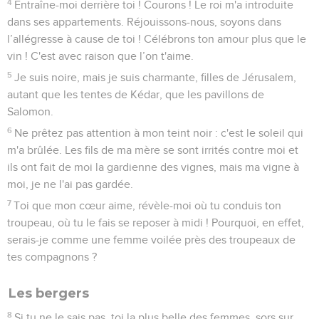
4
Entraîne-moi derrière toi ! Courons ! Le roi m'a introduite
dans ses appartements. Réjouissons-nous, soyons dans
l’allégresse à cause de toi ! Célébrons ton amour plus que le
vin ! C'est avec raison que l’on t'aime.
5
Je suis noire, mais je suis charmante, filles de Jérusalem,
autant que les tentes de Kédar, que les pavillons de
Salomon.
6
Ne prêtez pas attention à mon teint noir : c'est le soleil qui
m'a brûlée. Les fils de ma mère se sont irrités contre moi et
ils ont fait de moi la gardienne des vignes, mais ma vigne à
moi, je ne l'ai pas gardée.
7
Toi que mon cœur aime, révèle-moi où tu conduis ton
troupeau, où tu le fais se reposer à midi ! Pourquoi, en effet,
serais-je comme une femme voilée près des troupeaux de
tes compagnons ?
Les bergers
8
Si tu ne le sais pas, toi la plus belle des femmes, sors sur