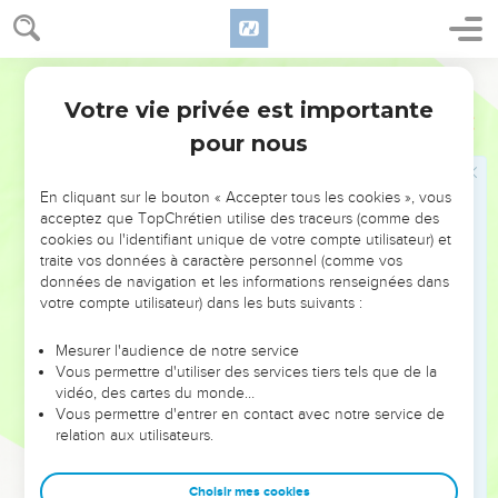
Ne pas trop parler
12
Les paroles du sage sont pleines de grâce, tandis que les
Segond 21
lèvres de l’homme stupide causent sa perte :
Votre vie privée est importante
Ecclésiaste
10
13
dès le début, ce qu’il profère n’est que folie, et la fin de
pour nous
son discours est plus délirante encore.
14
Le fou multiplie les paroles. Pourtant, l'homme ne sait pas
En cliquant sur le bouton « Accepter tous les cookies », vous
ce qui arrivera, et qui peut lui annoncer ce qui existera après
acceptez que TopChrétien utilise des traceurs (comme des
lui ?
cookies ou l'identifiant unique de votre compte utilisateur) et
traite vos données à caractère personnel (comme vos
15
Le travail des hommes stupides les fatigue, eux qui ne
données de navigation et les informations renseignées dans
savent même pas comment se rendre à la ville.
votre compte utilisateur) dans les buts suivants :
16
Malheur à toi, pays dont le roi est un enfant et dont les
Mesurer l'audience de notre service
chefs se goinfrent dès le matin !
Vous permettre d'utiliser des services tiers tels que de la
17
Tu es heureux, pays dont le roi est d’origine noble et dont
vidéo, des cartes du monde…
Vous permettre d'entrer en contact avec notre service de
les chefs mangent au moment convenable, pour prendre des
relation aux utilisateurs.
forces et non pour s’adonner à la boisson !
18
Quand les mains sont paresseuses, le toit s’effondre ;
Choisir mes cookies