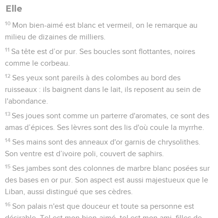
Elle
10
Mon bien-aimé est blanc et vermeil, on le remarque au
milieu de dizaines de milliers.
11
Sa tête est d’or pur. Ses boucles sont flottantes, noires
comme le corbeau.
12
Ses yeux sont pareils à des colombes au bord des
ruisseaux : ils baignent dans le lait, ils reposent au sein de
l'abondance.
13
Ses joues sont comme un parterre d'aromates, ce sont des
amas d’épices. Ses lèvres sont des lis d'où coule la myrrhe.
14
Ses mains sont des anneaux d'or garnis de chrysolithes.
Son ventre est d’ivoire poli, couvert de saphirs.
15
Ses jambes sont des colonnes de marbre blanc posées sur
des bases en or pur. Son aspect est aussi majestueux que le
Liban, aussi distingué que ses cèdres.
16
Son palais n'est que douceur et toute sa personne est
désirable. Tel est mon bien-aimé, tel est mon ami, filles de