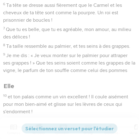
6
Ta tête se dresse aussi fièrement que le Carmel et les
cheveux de ta tête sont comme la pourpre. Un roi est
prisonnier de boucles !
7
Que tu es belle, que tu es agréable, mon amour, au milieu
des délices !
8
Ta taille ressemble au palmier, et tes seins à des grappes.
9
Je me dis : « Je veux monter sur le palmier pour attraper
ses grappes ! » Que tes seins soient comme les grappes de la
vigne, le parfum de ton souffle comme celui des pommes
Elle
10
et ton palais comme un vin excellent ! Il coule aisément
pour mon bien-aimé et glisse sur les lèvres de ceux qui
s'endorment !
11
Je suis à mon bien-aimé et son désir se porte vers moi.
Contenus
Versions
Commentaires
Strong
Dictionnaire
Elle