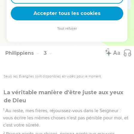
Moins de tristesse.
29
Recevez-le donc dans le Seigneur avec toute sorte de
Accepter tous les cookies
joie, et honorez de tels hommes ;
30
car, pour l'oeuvre, il a été proche de la mort, ayant exposé
Tout refuser
sa vie, afin de compléter ce qui manquait à votre service
envers moi.
Philippiens
3
Seuls les Évangiles sont disponibles en vidéo pour le moment.
La véritable manière d'être juste aux yeux
de Dieu
1
Au reste, mes frères, réjouissez-vous dans le Seigneur :
vous écrire les mêmes choses n'est pas pénible pour moi, et
c'est votre sûreté.
2
Prenez garde aux chiens, prenez garde aux mauvais