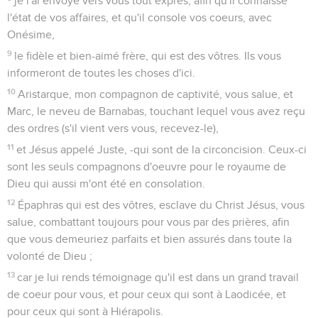
je l'ai envoyé vers vous tout exprès, afin qu'il connaisse
l'état de vos affaires, et qu'il console vos coeurs, avec
Onésime,
9
le fidèle et bien-aimé frère, qui est des vôtres. Ils vous
informeront de toutes les choses d'ici.
10
Aristarque, mon compagnon de captivité, vous salue, et
Marc, le neveu de Barnabas, touchant lequel vous avez reçu
des ordres (s'il vient vers vous, recevez-le),
11
et Jésus appelé Juste, -qui sont de la circoncision. Ceux-ci
sont les seuls compagnons d'oeuvre pour le royaume de
Dieu qui aussi m'ont été en consolation.
12
Épaphras qui est des vôtres, esclave du Christ Jésus, vous
salue, combattant toujours pour vous par des prières, afin
que vous demeuriez parfaits et bien assurés dans toute la
volonté de Dieu ;
13
car je lui rends témoignage qu'il est dans un grand travail
de coeur pour vous, et pour ceux qui sont à Laodicée, et
pour ceux qui sont à Hiérapolis.