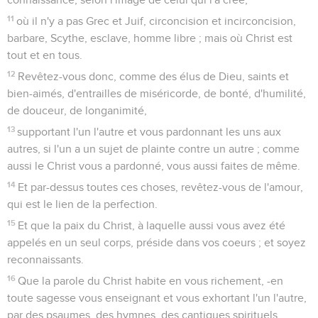
11
où il n'y a pas Grec et Juif, circoncision et incirconcision,
barbare, Scythe, esclave, homme libre ; mais où Christ est
tout et en tous.
12
Revêtez-vous donc, comme des élus de Dieu, saints et
bien-aimés, d'entrailles de miséricorde, de bonté, d'humilité,
de douceur, de longanimité,
13
supportant l'un l'autre et vous pardonnant les uns aux
autres, si l'un a un sujet de plainte contre un autre ; comme
aussi le Christ vous a pardonné, vous aussi faites de même.
14
Et par-dessus toutes ces choses, revêtez-vous de l'amour,
qui est le lien de la perfection.
15
Et que la paix du Christ, à laquelle aussi vous avez été
appelés en un seul corps, préside dans vos coeurs ; et soyez
reconnaissants.
16
Que la parole du Christ habite en vous richement, -en
toute sagesse vous enseignant et vous exhortant l'un l'autre,
par des psaumes, des hymnes, des cantiques spirituels,