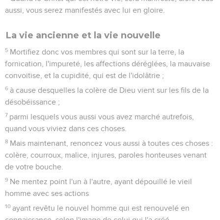
aussi, vous serez manifestés avec lui en gloire.
La vie ancienne et la vie nouvelle
5
Mortifiez donc vos membres qui sont sur la terre, la
fornication, l'impureté, les affections déréglées, la mauvaise
convoitise, et la cupidité, qui est de l'idolâtrie ;
6
à cause desquelles la colère de Dieu vient sur les fils de la
désobéissance ;
7
parmi lesquels vous aussi vous avez marché autrefois,
quand vous viviez dans ces choses.
8
Mais maintenant, renoncez vous aussi à toutes ces choses :
colère, courroux, malice, injures, paroles honteuses venant
de votre bouche.
9
Ne mentez point l'un à l'autre, ayant dépouillé le vieil
homme avec ses actions
10
ayant revêtu le nouvel homme qui est renouvelé en
connaissance, selon l'image de celui qui l'a créé,