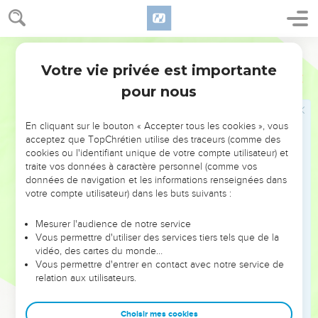
servi avec moi dans l'évangile comme un enfant sert son
père.
23
J'espère donc l'envoyer incessamment, quand j'aurai vu la
Darby
tournure que prendront mes affaires.
Votre vie privée est importante
Philippiens
2
24
Mais j'ai confiance dans le Seigneur que, moi-même aussi,
pour nous
j'irai vous voir bientôt ;
25
mais j'ai estimé nécessaire de vous envoyer Épaphrodite
En cliquant sur le bouton « Accepter tous les cookies », vous
mon frère, mon compagnon d'oeuvre et mon compagnon
acceptez que TopChrétien utilise des traceurs (comme des
cookies ou l'identifiant unique de votre compte utilisateur) et
d'armes, mais votre envoyé et ministre pour mes besoins.
traite vos données à caractère personnel (comme vos
26
Car il pensait à vous tous avec une vive affection, et il
données de navigation et les informations renseignées dans
était fort abattu parce que vous aviez entendu dire qu'il était
votre compte utilisateur) dans les buts suivants :
malade ;
Mesurer l'audience de notre service
27
en effet il a été malade, fort près de la mort, mais Dieu a
Vous permettre d'utiliser des services tiers tels que de la
eu pitié de lui, et non seulement de lui, mais aussi de moi,
vidéo, des cartes du monde…
Vous permettre d'entrer en contact avec notre service de
afin que je n'eusse pas tristesse sur tristesse.
relation aux utilisateurs.
28
Je l'ai donc envoyé avec d'autant plus d'empressement,
afin qu'en le revoyant vous ayez de la joie, et que moi j'aie
Choisir mes cookies