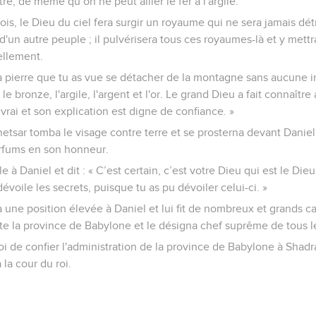
tre, de même qu’on ne peut allier le fer à l'argile.
ois, le Dieu du ciel fera surgir un royaume qui ne sera jamais dét
'un autre peuple ; il pulvérisera tous ces royaumes-là et y mettra 
ellement.
la pierre que tu as vue se détacher de la montagne sans aucune i
 le bronze, l'argile, l'argent et l'or. Le grand Dieu a fait connaître 
t vrai et son explication est digne de confiance. »
etsar tomba le visage contre terre et se prosterna devant Daniel.
arfums en son honneur.
le à Daniel et dit : « C’est certain, c’est votre Dieu qui est le Die
dévoile les secrets, puisque tu as pu dévoiler celui-ci. »
a une position élevée à Daniel et lui fit de nombreux et grands ca
la province de Babylone et le désigna chef suprême de tous l
i de confier l'administration de la province de Babylone à Shad
la cour du roi.