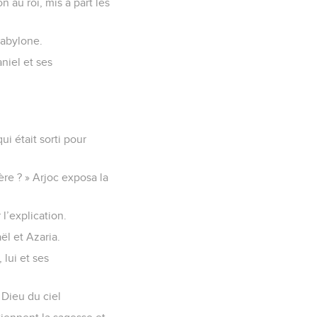
n au roi, mis à part les
 Babylone.
niel et ses
ui était sorti pour
évère ? » Arjoc exposa la
 l’explication.
ël et Azaria.
 lui et ses
e Dieu du ciel