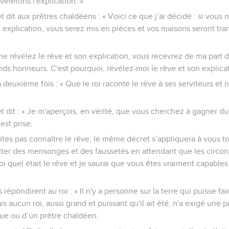
vélerons l'explication. »
 et dit aux prêtres chaldéens : « Voici ce que j’ai décidé : si vous
n explication, vous serez mis en pièces et vos maisons seront tr
me révélez le rêve et son explication, vous recevrez de ma part 
s honneurs. C'est pourquoi, révélez-moi le rêve et son explicat
la deuxième fois : « Que le roi raconte le rêve à ses serviteurs et
e et dit : « Je m'aperçois, en vérité, que vous cherchez à gagner
st prise.
ites pas connaître le rêve, le même décret s’appliquera à vous t
ter des mensonges et des faussetés en attendant que les circo
oi quel était le rêve et je saurai que vous êtes vraiment capable
 répondirent au roi : « Il n'y a personne sur la terre qui puisse 
is aucun roi, aussi grand et puissant qu'il ait été, n'a exigé une 
gue ou d’un prêtre chaldéen.