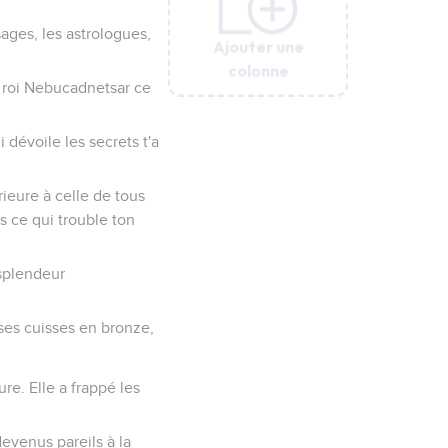
sages, les astrologues,
Ajouter une
Ajouter une
Ajouter une
Ajouter une
Ajouter une
colonne
colonne
colonne
colonne
colonne
au roi Nebucadnetsar ce
i dévoile les secrets t'a
rieure à celle de tous
es ce qui trouble ton
 splendeur
t ses cuisses en bronze,
re. Elle a frappé les
 devenus pareils à la