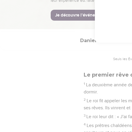
20
Sur tous les sujets qu
les trouvait dix fois s
21
Telle fut la situatio
Daniel
2
Seuls les É
Le premier rêve
1
La deuxième année de s
dormir.
2
Le roi fit appeler les 
ses rêves. Ils vinrent e
3
Le roi leur dit : « J'a
4
Les prêtres chaldéens 