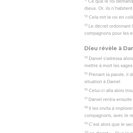
Ce que le roi demande 
dieux. Or, ils n’habite
12
Cela mit le roi en col
13
Le décret ordonnant l
compagnons pour les e
Dieu révèle à Dan
14
Daniel s'adressa alors
mettre à mort les sage
15
Prenant la parole, il d
situation à Daniel.
16
Celui-ci alla alors tr
17
Daniel rentra ensuite
18
Il les invita à implor
compagnons, avec le re
19
C’est alors que le sec
20