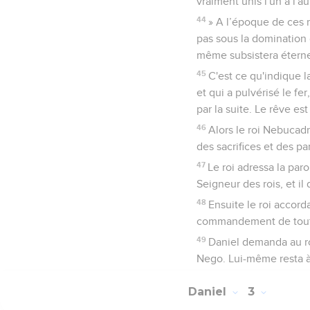
vraiment unis l'un à l'au
44
» A l’époque de ces r
pas sous la domination d
même subsistera étern
45
C'est ce qu'indique 
et qui a pulvérisé le fer,
par la suite. Le rêve es
46
Alors le roi Nebucadn
des sacrifices et des p
47
Le roi adressa la paro
Seigneur des rois, et il 
48
Ensuite le roi accord
commandement de toute 
49
Daniel demanda au ro
Nego. Lui-même resta à 
Daniel
3