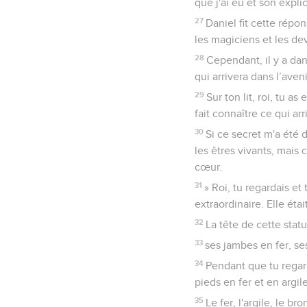
que j'ai eu et son explic
27
Daniel fit cette répo
les magiciens et les dev
28
Cependant, il y a dan
qui arrivera dans l’aveni
29
Sur ton lit, roi, tu a
fait connaître ce qui arr
30
Si ce secret m'a été 
les êtres vivants, mais 
cœur.
31
» Roi, tu regardais e
extraordinaire. Elle étai
32
La tête de cette statu
33
ses jambes en fer, ses
34
Pendant que tu regard
pieds en fer et en argile
35
Le fer, l'argile, le b