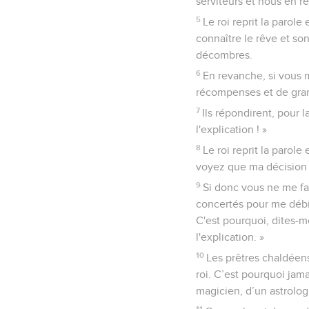
serviteurs et nous en ré
5
Le roi reprit la parole
connaître le rêve et so
décombres.
6
En revanche, si vous 
récompenses et de grand
7
Ils répondirent, pour 
l'explication ! »
8
Le roi reprit la parol
voyez que ma décision e
9
Si donc vous ne me fa
concertés pour me débi
C'est pourquoi, dites-m
l'explication. »
10
Les prêtres chaldéens
roi. C’est pourquoi jama
magicien, d’un astrolo
11