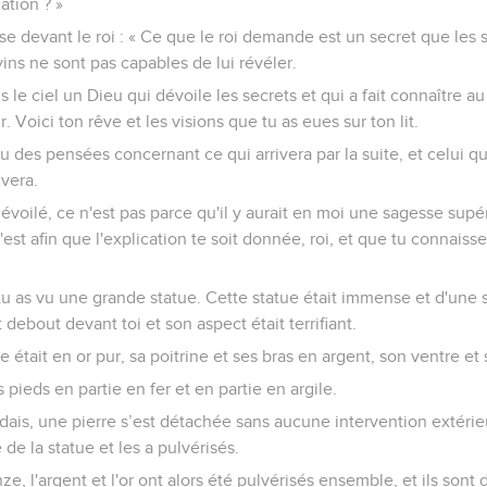
ation ? »
nse devant le roi : « Ce que le roi demande est un secret que les 
ins ne sont pas capables de lui révéler.
s le ciel un Dieu qui dévoile les secrets et qui a fait connaître 
r. Voici ton rêve et les visions que tu as eues sur ton lit.
s eu des pensées concernant ce qui arrivera par la suite, et celui qu
ivera.
dévoilé, ce n'est pas parce qu'il y aurait en moi une sagesse supé
c'est afin que l'explication te soit donnée, roi, et que tu connaiss
t tu as vu une grande statue. Cette statue était immense et d'une
t debout devant toi et son aspect était terrifiant.
e était en or pur, sa poitrine et ses bras en argent, son ventre e
 pieds en partie en fer et en partie en argile.
ais, une pierre s’est détachée sans aucune intervention extérieu
 de la statue et les a pulvérisés.
ronze, l'argent et l'or ont alors été pulvérisés ensemble, et ils sont