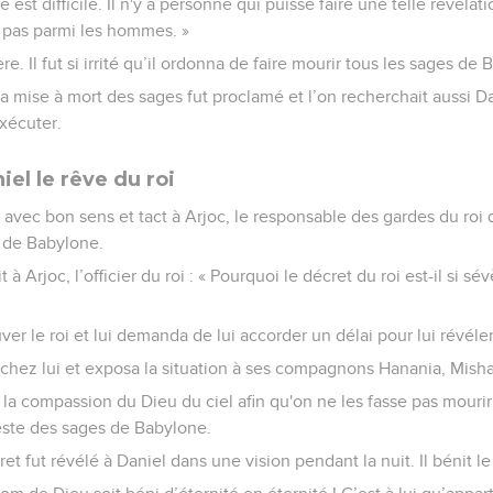
est difficile. Il n'y a personne qui puisse faire une telle révélatio
nt pas parmi les hommes. »
ère. Il fut si irrité qu’il ordonna de faire mourir tous les sages de
a mise à mort des sages fut proclamé et l’on recherchait aussi Da
xécuter.
iel le rêve du roi
 avec bon sens et tact à Arjoc, le responsable des gardes du roi q
s de Babylone.
it à Arjoc, l’officier du roi : « Pourquoi le décret du roi est-il si s
ouver le roi et lui demanda de lui accorder un délai pour lui révéler
 chez lui et exposa la situation à ses compagnons Hanania, Misha
er la compassion du Dieu du ciel afin qu'on ne les fasse pas mourir,
ste des sages de Babylone.
ret fut révélé à Daniel dans une vision pendant la nuit. Il bénit l