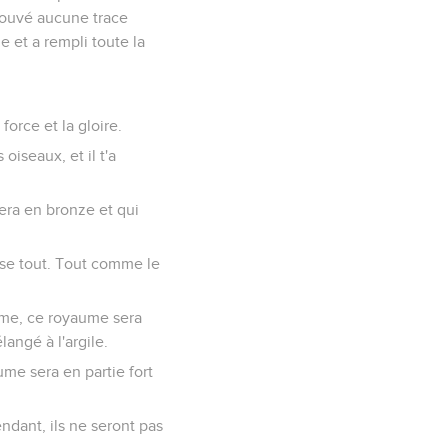
trouvé aucune trace
e et a rempli toute la
force et la gloire.
oiseaux, et il t'a
sera en bronze et qui
rase tout. Tout comme le
même, ce royaume sera
langé à l'argile.
ume sera en partie fort
endant, ils ne seront pas