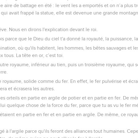
e aire de battage en été : le vent les a emportés et on n’a plus 
e qui avait frappé la statue, elle est devenue une grande montagn
rêve. Nous en dirons l'explication devant le roi.
rois parce que le Dieu du ciel t'a donné la royauté, la puissance, la 
ination, où qu'ils habitent, les hommes, les bêtes sauvages et les 
 tous. La tête en or, c’est toi.
autre royaume, inférieur au tien, puis un troisième royaume, qui 
rre.
e royaume, solide comme du fer. En effet, le fer pulvérise et éc
isera et écrasera les autres.
 les orteils en partie en argile de potier et en partie en fer. De 
n lui quelque chose de la force du fer, parce que tu as vu le fer mé
étaient en partie en fer et en partie en argile. De même, ce roya
gé à l'argile parce qu'ils feront des alliances tout humaines. Cep