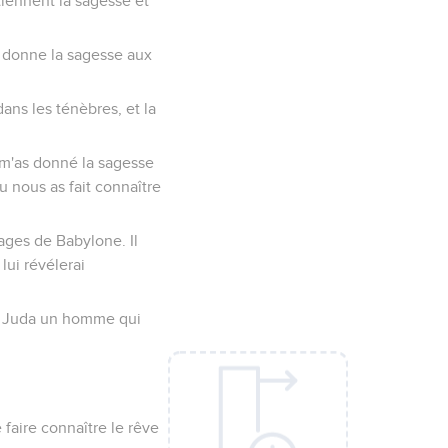
rtiennent la sagesse et
ui donne la sagesse aux
ans les ténèbres, et la
 m'as donné la sagesse
u nous as fait connaître
sages de Babylone. Il
lui révélerai
s de Juda un homme qui
e faire connaître le rêve