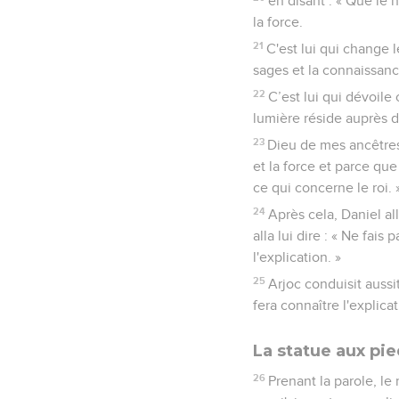
en disant : « Que le 
la force.
21
C'est lui qui change l
sages et la connaissance
22
C’est lui qui dévoile
lumière réside auprès de
23
Dieu de mes ancêtres
et la force et parce qu
ce qui concerne le roi. 
24
Après cela, Daniel all
alla lui dire : « Ne fai
l'explication. »
25
Arjoc conduisit aussi
fera connaître l'explicat
La statue aux pie
26
Prenant la parole, le 