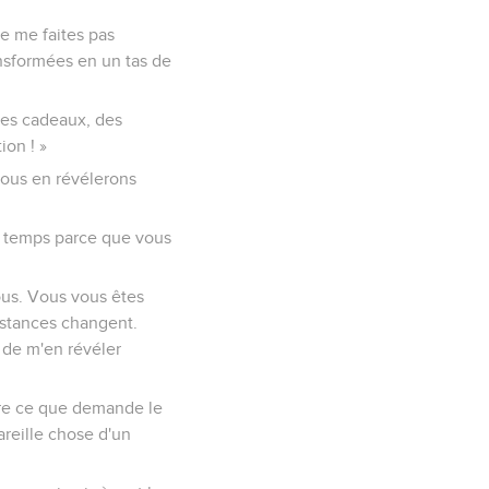
 ne me faites pas
ansformées en un tas de
des cadeaux, des
ion ! »
 nous en révélerons
 du temps parce que vous
ous. Vous vous êtes
nstances changent.
s de m'en révéler
faire ce que demande le
pareille chose d'un