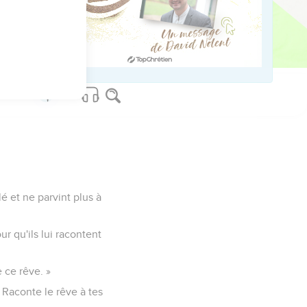
es interrogeait, le roi
on royaume.
é et ne parvint plus à
ur qu'ils lui racontent
e ce rêve. »
 Raconte le rêve à tes