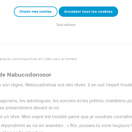
i réclamaient de la sagesse et de l'intelligence et sur lesquels il l
Accepter tous les cookies
Choisir mes cookies
upérieurs à tous les magiciens et astrologues présents dans tout s
n de Daniel jusqu'à la première année de règne de Cyrus.
Tout refuser
vangiles sont disponibles en vidéo pour le moment.
 de Nabucodonosor
on règne, Nebucadnetsar eut des rêves. Il en eut l'esprit troubl
magiciens, les astrologues, les sorciers et les prêtres chaldéens po
t se présentèrent devant le roi.
i fait un rêve. Mon esprit est troublé parce que je voudrais connaîtr
répondirent au roi en araméen : « Roi, puisses-tu vivre toujours !