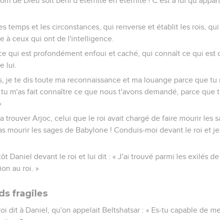
nom de Dieu soit béni d’éternité en éternité ! C’est à lui qu’appa
es temps et les circonstances, qui renverse et établit les rois, q
 à ceux qui ont de l'intelligence.
 ce qui est profondément enfoui et caché, qui connaît ce qui est d
 lui.
, je te dis toute ma reconnaissance et ma louange parce que tu
e tu m'as fait connaître ce que nous t'avons demandé, parce que t
»
a trouver Arjoc, celui que le roi avait chargé de faire mourir les 
s pas mourir les sages de Babylone ! Conduis-moi devant le roi et je 
tôt Daniel devant le roi et lui dit : « J'ai trouvé parmi les exilé
ion au roi. »
ds fragiles
roi dit à Daniel, qu'on appelait Beltshatsar : « Es-tu capable de m