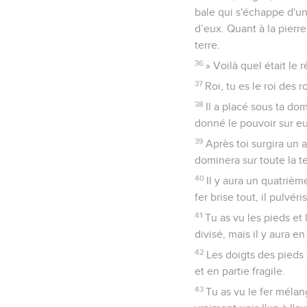
bale qui s'échappe d'un
d’eux. Quant à la pierr
terre.
36
» Voilà quel était le 
37
Roi, tu es le roi des 
38
Il a placé sous ta dom
donné le pouvoir sur eux
39
Après toi surgira un 
dominera sur toute la te
40
Il y aura un quatrièm
fer brise tout, il pulvér
41
Tu as vu les pieds et
divisé, mais il y aura e
42
Les doigts des pieds 
et en partie fragile.
43
Tu as vu le fer mélan