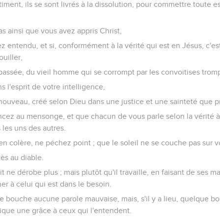
iment, ils se sont livrés à la dissolution, pour commettre toute 
as ainsi que vous avez appris Christ,
ez entendu, et si, conformément à la vérité qui est en Jésus, c'e
ouiller,
 passée, du vieil homme qui se corrompt par les convoitises trom
 l'esprit de votre intelligence,
nouveau, créé selon Dieu dans une justice et une sainteté que pro
ncez au mensonge, et que chacun de vous parle selon la vérité à 
es uns des autres.
n colère, ne péchez point ; que le soleil ne se couche pas sur v
ès au diable.
t ne dérobe plus ; mais plutôt qu'il travaille, en faisant de ses ma
er à celui qui est dans le besoin.
re bouche aucune parole mauvaise, mais, s'il y a lieu, quelque bo
ique une grâce à ceux qui l'entendent.