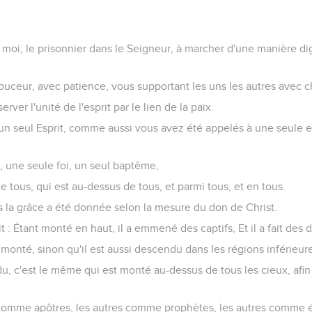
moi, le prisonnier dans le Seigneur, à marcher d'une manière di
ouceur, avec patience, vous supportant les uns les autres avec ch
rver l'unité de l'esprit par le lien de la paix.
t un seul Esprit, comme aussi vous avez été appelés à une seule 
r, une seule foi, un seul baptême,
e tous, qui est au-dessus de tous, et parmi tous, et en tous.
 la grâce a été donnée selon la mesure du don de Christ.
dit : Étant monté en haut, il a emmené des captifs, Et il a fait d
st monté, sinon qu'il est aussi descendu dans les régions inférieure
u, c'est le même qui est monté au-dessus de tous les cieux, afin
 comme apôtres, les autres comme prophètes, les autres comme é