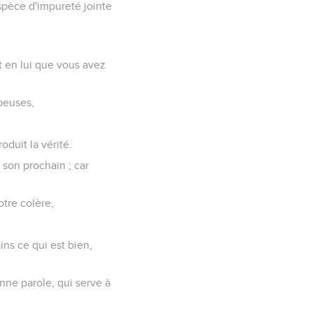
espèce d'impureté jointe
st en lui que vous avez
peuses,
duit la vérité.
son prochain ; car
otre colère,
ins ce qui est bien,
nne parole, qui serve à