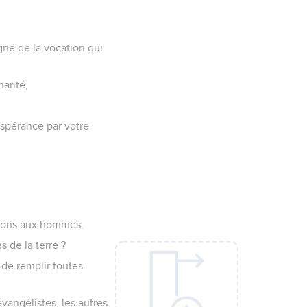
gne de la vocation qui
arité,
espérance par votre
es dons aux hommes.
s de la terre ?
 de remplir toutes
vangélistes, les autres