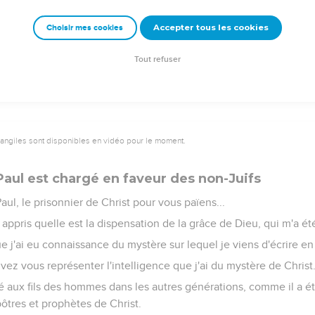
Accepter tous les cookies
Choisir mes cookies
, bien coordonné, s'élève pour être un temple saint dans le Seigneu
i édifiés pour être une habitation de Dieu en Esprit.
Tout refuser
vangiles sont disponibles en vidéo pour le moment.
Paul est chargé en faveur des non-Juifs
aul, le prisonnier de Christ pour vous païens...
 appris quelle est la dispensation de la grâce de Dieu, qui m'a é
ue j'ai eu connaissance du mystère sur lequel je viens d'écrire e
uvez vous représenter l'intelligence que j'ai du mystère de Christ
sté aux fils des hommes dans les autres générations, comme il a 
apôtres et prophètes de Christ.