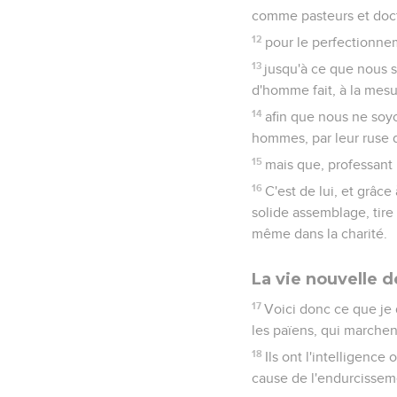
comme pasteurs et doc
12
pour le perfectionnem
13
jusqu'à ce que nous so
d'homme fait, à la mesur
14
afin que nous ne soyo
hommes, par leur ruse 
15
mais que, professant l
16
C'est de lui, et grâc
solide assemblage, tire 
même dans la charité.
La vie nouvelle d
17
Voici donc ce que je
les païens, qui marchen
18
Ils ont l'intelligence
cause de l'endurcissem