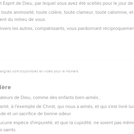
nt Esprit de Dieu, par lequel vous avez été scellés pour le jour d
toute animosité, toute colère, toute clameur, toute calomnie, e
ent du milieu de vous.
nvers les autres, compatissants, vous pardonnant réciproqueme
vangiles sont disponibles en vidéo pour le moment.
ière
ateurs de Dieu, comme des enfants bien-aimés ;
rité, à l'exemple de Christ, qui nous a aimés, et qui s'est livré 
e et un sacrifice de bonne odeur.
aucune espèce d'impureté, et que la cupidité, ne soient pas m
s saints.