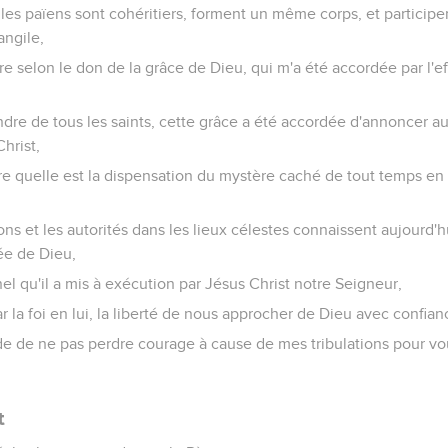
 les païens sont cohéritiers, forment un même corps, et partici
angile,
stre selon le don de la grâce de Dieu, qui m'a été accordée par l'ef
ndre de tous les saints, cette grâce a été accordée d'annoncer a
hrist,
re quelle est la dispensation du mystère caché de tout temps en 
ns et les autorités dans les lieux célestes connaissent aujourd'hui
ée de Dieu,
el qu'il a mis à exécution par Jésus Christ notre Seigneur,
r la foi en lui, la liberté de nous approcher de Dieu avec confian
 de ne pas perdre courage à cause de mes tribulations pour vous
t