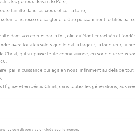
léchis les genoux devant le Père,
ute famille dans les cieux et sur la terre,
, selon la richesse de sa gloire, d'être puissamment fortifiés par
bite dans vos coeurs par la foi ; afin qu'étant enracinés et fondé
dre avec tous les saints quelle est la largeur, la longueur, la pr
de Christ, qui surpasse toute connaissance, en sorte que vous so
ieu.
faire, par la puissance qui agit en nous, infiniment au delà de tou
,
ans l'Église et en Jésus Christ, dans toutes les générations, aux siè
vangiles sont disponibles en vidéo pour le moment.