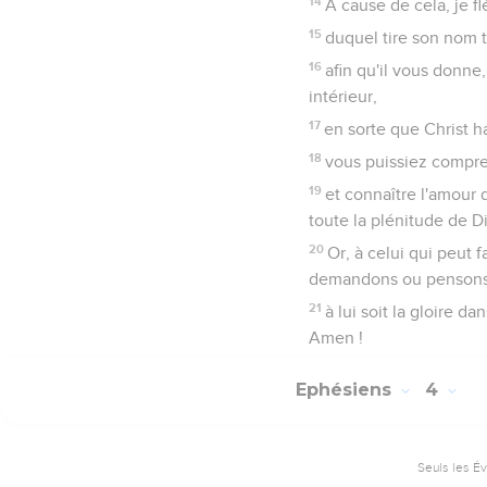
14
A cause de cela, je f
15
duquel tire son nom to
16
afin qu'il vous donne
intérieur,
17
en sorte que Christ ha
18
vous puissiez compren
19
et connaître l'amour 
toute la plénitude de D
20
Or, à celui qui peut 
demandons ou pensons
21
à lui soit la gloire d
Amen !
Ephésiens
4
Seuls les É