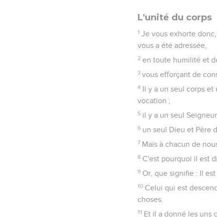
L'unité du corps
1
Je vous exhorte donc, 
vous a été adressée,
2
en toute humilité et d
3
vous efforçant de conse
4
Il y a un seul corps e
vocation ;
5
il y a un seul Seigneu
6
un seul Dieu et Père d
7
Mais à chacun de nous
8
C'est pourquoi il est 
9
Or, que signifie : Il e
10
Celui qui est descend
choses.
11
Et il a donné les uns