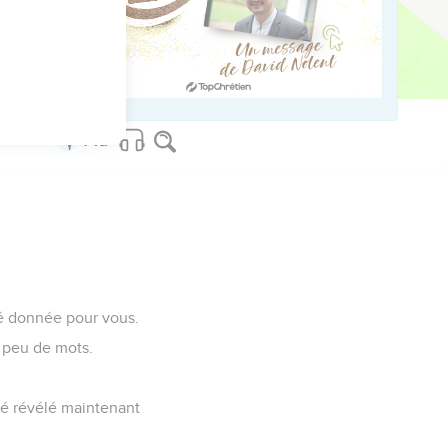
r.
té donnée pour vous.
n peu de mots.
.
été révélé maintenant