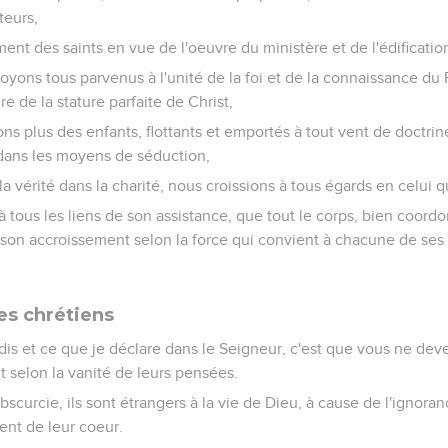
teurs,
ent des saints en vue de l'oeuvre du ministère et de l'édificatio
yons tous parvenus à l'unité de la foi et de la connaissance du Fi
e de la stature parfaite de Christ,
ns plus des enfants, flottants et emportés à tout vent de doctrin
dans les moyens de séduction,
a vérité dans la charité, nous croissions à tous égards en celui qu
e à tous les liens de son assistance, que tout le corps, bien coor
son accroissement selon la force qui convient à chacune de ses par
es chrétiens
 dis et ce que je déclare dans le Seigneur, c'est que vous ne d
t selon la vanité de leurs pensées.
 obscurcie, ils sont étrangers à la vie de Dieu, à cause de l'ignora
ent de leur coeur.