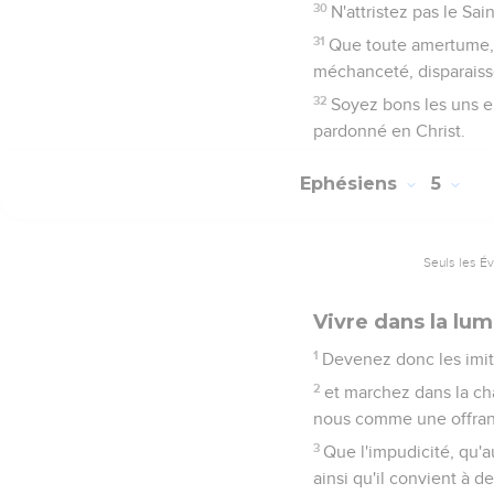
30
N'attristez pas le Sai
31
Que toute amertume, 
méchanceté, disparaiss
32
Soyez bons les uns e
pardonné en Christ.
Ephésiens
5
Seuls les É
Vivre dans la lum
1
Devenez donc les imit
2
et marchez dans la cha
nous comme une offrand
3
Que l'impudicité, qu'
ainsi qu'il convient à de