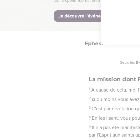
angulaire.
21
En lui tout l'édifice
22
En lui vous êtes auss
Ephésiens
3
Seuls les É
La mission dont 
1
A cause de cela, moi P
2
si du moins vous avez
3
C'est par révélation q
4
En les lisant, vous po
5
Il n'a pas été manife
par l'Esprit aux saints 