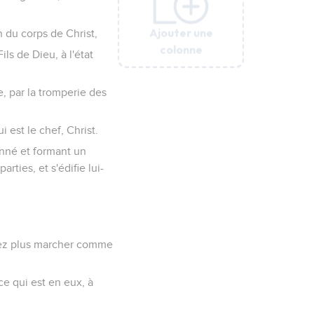
Ajouter une
Ajouter une
Ajouter une
Ajouter une
Ajouter une
n du corps de Christ,
colonne
colonne
colonne
colonne
colonne
ls de Dieu, à l'état
e, par la tromperie des
i est le chef, Christ.
donné et formant un
ties, et s'édifie lui-
evez plus marcher comme
nce qui est en eux, à