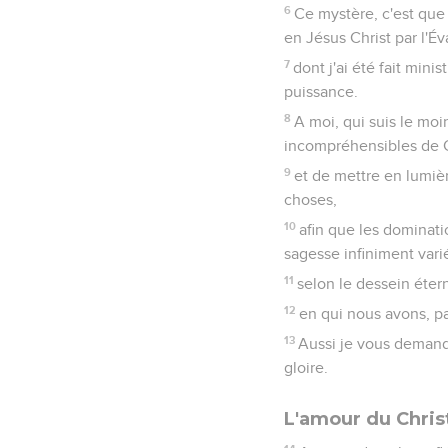
6
Ce mystère, c'est que
en Jésus Christ par l'Év
7
dont j'ai été fait mini
puissance.
8
A moi, qui suis le moi
incompréhensibles de C
9
et de mettre en lumiè
choses,
10
afin que les dominatio
sagesse infiniment vari
11
selon le dessein étern
12
en qui nous avons, pa
13
Aussi je vous demande
gloire.
L'amour du Chris