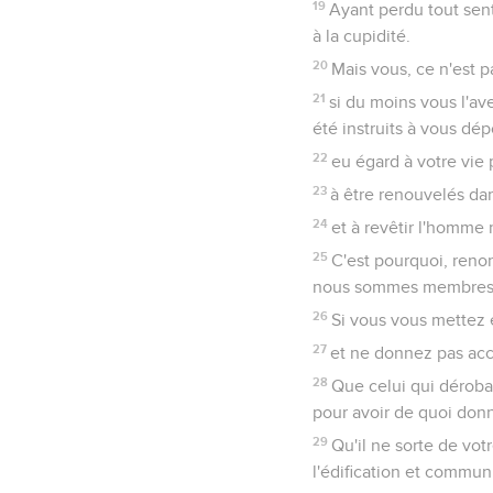
19
Ayant perdu tout sent
à la cupidité.
20
Mais vous, ce n'est p
21
si du moins vous l'av
été instruits à vous dép
22
eu égard à votre vie
23
à être renouvelés dans
24
et à revêtir l'homme 
25
C'est pourquoi, reno
nous sommes membres l
26
Si vous vous mettez e
27
et ne donnez pas acc
28
Que celui qui dérobai
pour avoir de quoi donn
29
Qu'il ne sorte de vot
l'édification et commun