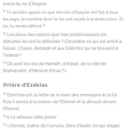
mains du roi d'Assyrie.
11
Tu as bien appris ce que les rois d'Assyrie ont fait à tous
les pays, la manière dont ils les ont voués à la destruction. Et
toi, tu serais délivré ?
12
Les dieux des nations que mes prédécesseurs ont
détruites les ont-ils délivrées ? Considère ce qui est arrivé à
Gozan, Charan, Retseph et aux Edénites qui se trouvent à
Telassar !
13
Où sont les rois de Hamath, d'Arpad, de la ville de
Sepharvaïm, d'Héna et d'Ivva ? »
Prière d'Ézékias
14
Ezéchias prit la lettre de la main des messagers et la lut.
Puis il monta à la maison de l'Eternel et la déroula devant
l'Eternel.
15
Il lui adressa cette prière :
16
« Eternel, maître de l’univers, Dieu d'Israël, toi qui sièges