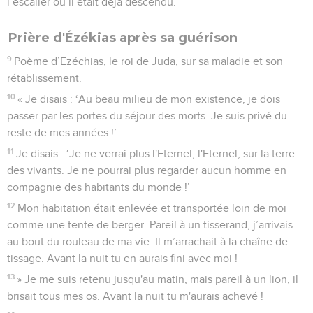
l’escalier où il était déjà descendu.
Prière d'Ézékias après sa guérison
9
Poème d’Ezéchias, le roi de Juda, sur sa maladie et son
rétablissement.
10
« Je disais : ‘Au beau milieu de mon existence, je dois
passer par les portes du séjour des morts. Je suis privé du
reste de mes années !’
11
Je disais : ‘Je ne verrai plus l'Eternel, l'Eternel, sur la terre
des vivants. Je ne pourrai plus regarder aucun homme en
compagnie des habitants du monde !’
12
Mon habitation était enlevée et transportée loin de moi
comme une tente de berger. Pareil à un tisserand, j’arrivais
au bout du rouleau de ma vie. Il m’arrachait à la chaîne de
tissage. Avant la nuit tu en aurais fini avec moi !
13
» Je me suis retenu jusqu'au matin, mais pareil à un lion, il
brisait tous mes os. Avant la nuit tu m'aurais achevé !