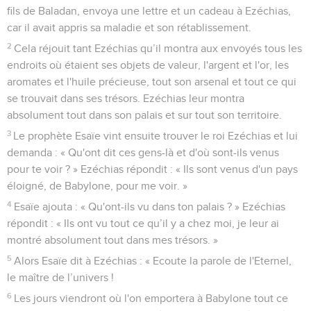
fils de Baladan, envoya une lettre et un cadeau à Ezéchias,
car il avait appris sa maladie et son rétablissement.
2
Cela réjouit tant Ezéchias qu’il montra aux envoyés tous les
endroits où étaient ses objets de valeur, l'argent et l'or, les
aromates et l'huile précieuse, tout son arsenal et tout ce qui
se trouvait dans ses trésors. Ezéchias leur montra
absolument tout dans son palais et sur tout son territoire.
3
Le prophète Esaïe vint ensuite trouver le roi Ezéchias et lui
demanda : « Qu'ont dit ces gens-là et d'où sont-ils venus
pour te voir ? » Ezéchias répondit : « Ils sont venus d'un pays
éloigné, de Babylone, pour me voir. »
4
Esaïe ajouta : « Qu'ont-ils vu dans ton palais ? » Ezéchias
répondit : « Ils ont vu tout ce qu’il y a chez moi, je leur ai
montré absolument tout dans mes trésors. »
5
Alors Esaïe dit à Ezéchias : « Ecoute la parole de l'Eternel,
le maître de l’univers !
6
Les jours viendront où l'on emportera à Babylone tout ce