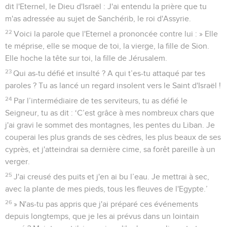
dit l'Eternel, le Dieu d'Israël : J'ai entendu la prière que tu
m'as adressée au sujet de Sanchérib, le roi d'Assyrie.
22
Voici la parole que l'Eternel a prononcée contre lui : » Elle
te méprise, elle se moque de toi, la vierge, la fille de Sion.
Elle hoche la tête sur toi, la fille de Jérusalem.
23
Qui as-tu défié et insulté ? A qui t’es-tu attaqué par tes
paroles ? Tu as lancé un regard insolent vers le Saint d'Israël !
24
Par l’intermédiaire de tes serviteurs, tu as défié le
Seigneur, tu as dit : ‘C’est grâce à mes nombreux chars que
j'ai gravi le sommet des montagnes, les pentes du Liban. Je
couperai les plus grands de ses cèdres, les plus beaux de ses
cyprès, et j'atteindrai sa dernière cime, sa forêt pareille à un
verger.
25
J'ai creusé des puits et j'en ai bu l’eau. Je mettrai à sec,
avec la plante de mes pieds, tous les fleuves de l'Egypte.’
26
» N'as-tu pas appris que j'ai préparé ces événements
depuis longtemps, que je les ai prévus dans un lointain