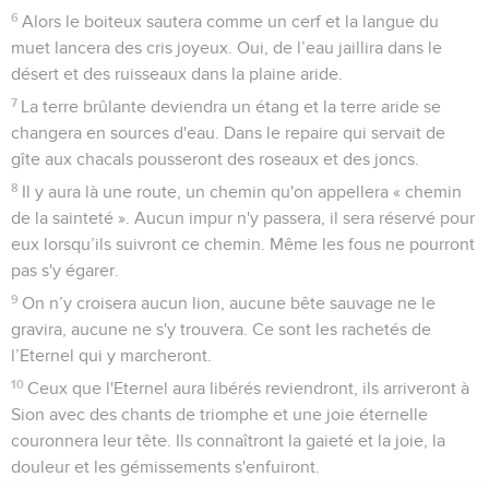
6
Alors le boiteux sautera comme un cerf et la langue du
muet lancera des cris joyeux. Oui, de l’eau jaillira dans le
désert et des ruisseaux dans la plaine aride.
7
La terre brûlante deviendra un étang et la terre aride se
changera en sources d'eau. Dans le repaire qui servait de
gîte aux chacals pousseront des roseaux et des joncs.
8
Il y aura là une route, un chemin qu'on appellera « chemin
de la sainteté ». Aucun impur n'y passera, il sera réservé pour
eux lorsqu’ils suivront ce chemin. Même les fous ne pourront
pas s'y égarer.
9
On n’y croisera aucun lion, aucune bête sauvage ne le
gravira, aucune ne s'y trouvera. Ce sont les rachetés de
l’Eternel qui y marcheront.
10
Ceux que l'Eternel aura libérés reviendront, ils arriveront à
Sion avec des chants de triomphe et une joie éternelle
couronnera leur tête. Ils connaîtront la gaieté et la joie, la
douleur et les gémissements s'enfuiront.