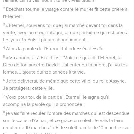
famille, car tu vas mourir, tu ne vivras plus. »
2
Ezéchias tourna le visage contre le mur et fit cette prière à
l'Eternel :
3
« Eternel, souviens-toi que j'ai marché devant toi dans la
vérité, avec un cœur intègre, et que j'ai fait ce qui est bien à
tes yeux ! » Puis il pleura abondamment.
4
Alors la parole de l'Eternel fut adressée à Esaïe :
5
« Va annoncer à Ezéchias : ‘Voici ce que dit l'Eternel, le
Dieu de ton ancêtre David : J'ai entendu ta prière, j'ai vu tes
larmes. J'ajoute quinze années à ta vie.
6
Je te délivrerai, de même que cette ville, du roi d'Assyrie.
Je protégerai cette ville.
7
Voici pour toi, de la part de l'Eternel, le signe qu’il
accomplira la parole qu'il a prononcée :
8
je vais faire reculer l'ombre des marches qui est descendue
sur l’escalier d'Achaz, et ce grâce au soleil. Je vais la faire
reculer de 10 marches.’ » Et le soleil recula de 10 marches sur