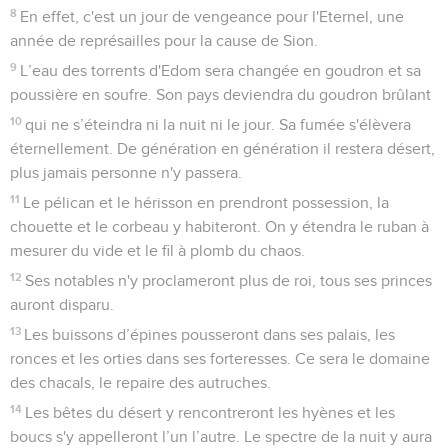
8
En effet, c'est un jour de vengeance pour l'Eternel, une
année de représailles pour la cause de Sion.
9
L’eau des torrents d'Edom sera changée en goudron et sa
poussière en soufre. Son pays deviendra du goudron brûlant
10
qui ne s’éteindra ni la nuit ni le jour. Sa fumée s'élèvera
éternellement. De génération en génération il restera désert,
plus jamais personne n'y passera.
11
Le pélican et le hérisson en prendront possession, la
chouette et le corbeau y habiteront. On y étendra le ruban à
mesurer du vide et le fil à plomb du chaos.
12
Ses notables n'y proclameront plus de roi, tous ses princes
auront disparu.
13
Les buissons d’épines pousseront dans ses palais, les
ronces et les orties dans ses forteresses. Ce sera le domaine
des chacals, le repaire des autruches.
14
Les bêtes du désert y rencontreront les hyènes et les
boucs s'y appelleront l’un l’autre. Le spectre de la nuit y aura