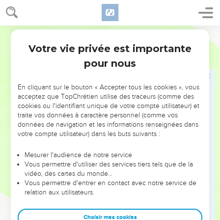
17
Tes yeux verront le roi dans toute sa beauté, ils
contempleront le pays dans toute son étendue.
18
Segond 21
Ton cœur se souviendra de ses terreurs : « Où est le
secrétaire ? Où est le trésorier ? Où est celui qui inspectait
Votre vie privée est importante
Esaïe
33
les tours ? »
pour nous
19
Tu ne verras plus le peuple audacieux, le peuple au
baragouinage obscur, au langage balbutiant qu'on ne
En cliquant sur le bouton « Accepter tous les cookies », vous
comprend pas.
acceptez que TopChrétien utilise des traceurs (comme des
cookies ou l'identifiant unique de votre compte utilisateur) et
20
Regarde Sion, la ville de nos fêtes ! Tes yeux verront
traite vos données à caractère personnel (comme vos
Jérusalem comme un domaine sûr, une tente qui ne sera
données de navigation et les informations renseignées dans
plus transportée, dont les piquets ne seront plus jamais
votre compte utilisateur) dans les buts suivants :
enlevés et dont les cordages ne seront pas détachés.
Mesurer l'audience de notre service
21
Oui, c'est là que l'Eternel se montre magnifique pour
Vous permettre d'utiliser des services tiers tels que de la
nous : il nous tient lieu de fleuves et de larges rivières où
vidéo, des cartes du monde…
Vous permettre d'entrer en contact avec notre service de
aucun bateau ne circule, où aucun grand navire ne passe.
relation aux utilisateurs.
22
En effet, l'Eternel est notre juge, l'Eternel est notre
législateur, l'Eternel est notre roi, c'est lui qui nous sauve.
Choisir mes cookies