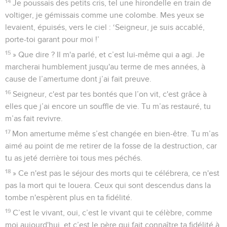
14
Je poussais des petits cris, tel une hirondelle en train de
voltiger, je gémissais comme une colombe. Mes yeux se
levaient, épuisés, vers le ciel : ‘Seigneur, je suis accablé,
porte-toi garant pour moi !’
15
» Que dire ? Il m'a parlé, et c’est lui-même qui a agi. Je
marcherai humblement jusqu'au terme de mes années, à
cause de l’amertume dont j’ai fait preuve.
16
Seigneur, c'est par tes bontés que l’on vit, c'est grâce à
elles que j’ai encore un souffle de vie. Tu m’as restauré, tu
m’as fait revivre.
17
Mon amertume même s’est changée en bien-être. Tu m’as
aimé au point de me retirer de la fosse de la destruction, car
tu as jeté derrière toi tous mes péchés.
18
» Ce n'est pas le séjour des morts qui te célébrera, ce n'est
pas la mort qui te louera. Ceux qui sont descendus dans la
tombe n'espèrent plus en ta fidélité.
19
C’est le vivant, oui, c’est le vivant qui te célèbre, comme
moi aujourd'hui, et c’est le père qui fait connaître ta fidélité à