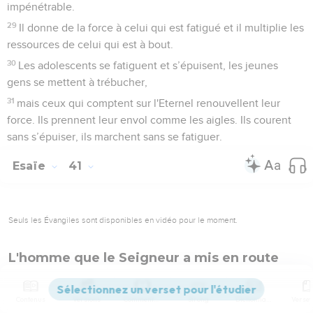
impénétrable.
29
Il donne de la force à celui qui est fatigué et il multiplie les
ressources de celui qui est à bout.
30
Les adolescents se fatiguent et s’épuisent, les jeunes
gens se mettent à trébucher,
31
mais ceux qui comptent sur l'Eternel renouvellent leur
force. Ils prennent leur envol comme les aigles. Ils courent
sans s’épuiser, ils marchent sans se fatiguer.
Esaïe
41
Seuls les Évangiles sont disponibles en vidéo pour le moment.
L'homme que le Seigneur a mis en route
1
Iles, faites silence pour m'écouter ! Que les peuples
renouvellent leur force, qu'ils s’avancent pour parler !
Contenus
Versions
Commentaires
Strong
Dictionnaire