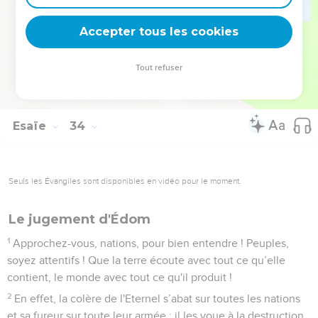
23
Tes cordages sont relâchés, ils ne maintiennent plus le
mât et ne tendent plus les voiles. Alors on partage le produit
Accepter tous les cookies
d'un immense butin. Même les boiteux prennent part au
pillage.
Tout refuser
24
Aucun de ceux qui résident là ne dit : « Je suis malade ! »
Le peuple qui habite Jérusalem reçoit le pardon de sa faute.
Esaïe
34
Seuls les Évangiles sont disponibles en vidéo pour le moment.
Le jugement d'Édom
1
Approchez-vous, nations, pour bien entendre ! Peuples,
soyez attentifs ! Que la terre écoute avec tout ce qu’elle
contient, le monde avec tout ce qu'il produit !
2
En effet, la colère de l'Eternel s’abat sur toutes les nations
et sa fureur sur toute leur armée : il les voue à la destruction,