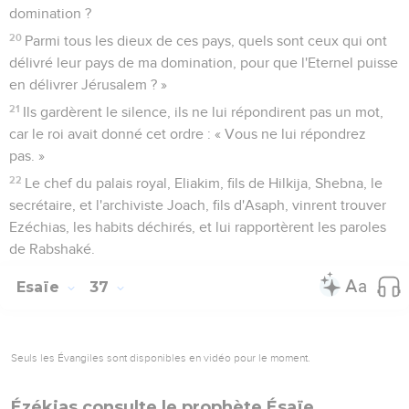
domination ?
20
Parmi tous les dieux de ces pays, quels sont ceux qui ont
délivré leur pays de ma domination, pour que l'Eternel puisse
en délivrer Jérusalem ? »
21
Ils gardèrent le silence, ils ne lui répondirent pas un mot,
car le roi avait donné cet ordre : « Vous ne lui répondrez
pas. »
22
Le chef du palais royal, Eliakim, fils de Hilkija, Shebna, le
secrétaire, et l'archiviste Joach, fils d'Asaph, vinrent trouver
Ezéchias, les habits déchirés, et lui rapportèrent les paroles
de Rabshaké.
Esaïe
37
Seuls les Évangiles sont disponibles en vidéo pour le moment.
Ézékias consulte le prophète Ésaïe