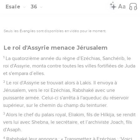
Esaïe
36
Seuls les Évangiles sont disponibles en vidéo pour le moment.
Le roi d'Assyrie menace Jérusalem
1
La quatorzième année du règne d’Ezéchias, Sanchérib, le
roi d'Assyrie, monta contre toutes les villes fortifiées de Juda
et s'empara d’elles.
2
Le roi d'Assyrie se trouvait alors à Lakis. Il envoya à
Jérusalem, vers le roi Ezéchias, Rabshaké avec une
puissante armée. Celui-ci s'arrêta à l'aqueduc du réservoir
supérieur, sur le chemin du champ du teinturier.
3
Alors le chef du palais royal, Eliakim, fils de Hilkija, se rendit
vers lui avec Shebna, le secrétaire, et l’archiviste Joach, fils
d'Asaph.
4
Rabshaké leur annonça : « Transmettez à Ezéchias : ‘Voici