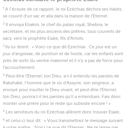
1
A l’écoute de ce rapport, le roi Ezéchias déchira ses habits,
se couvrit d'un sac et alla dans la maison de l'Eternel.
2
Il envoya Eliakim, le chef du palais royal, Shebna, le
secrétaire, et les plus anciens des prêtres, tous couverts de
sacs, vers le prophète Esaïe, fils d'Amots.
3
Ils lui dirent : « Voici ce que dit Ezéchias : Ce jour est un
jour d'angoisse, de punition et de honte, car les enfants sont
près de sortir du ventre maternel et il n'y a pas de force pour
l'accouchement.
4
Peut-être l'Eternel, ton Dieu, a-t-il entendu les paroles de
Rabshaké, l’homme que le roi d'Assyrie, son seigneur, a
envoyé pour insulter le Dieu vivant, et peut-être l'Eternel,
ton Dieu, punira-t-il les paroles qu'il a entendues. Fais donc
monter une prière pour le reste qui subsiste encore ! »
5
Les serviteurs du roi Ezéchias allèrent donc trouver Esaïe,
6
et celui-ci leur dit : « Vous transmettrez le message suivant
à votre maître : ‘Voici ce que dit l'Eternel : Ne te laisse pas