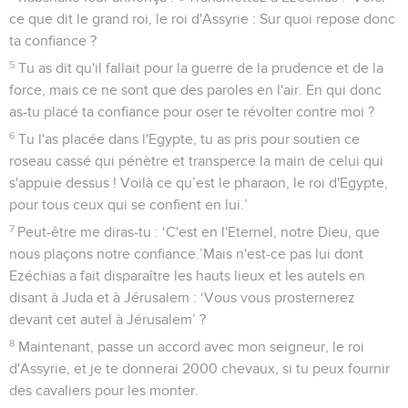
ce que dit le grand roi, le roi d'Assyrie : Sur quoi repose donc
ta confiance ?
5
Tu as dit qu'il fallait pour la guerre de la prudence et de la
force, mais ce ne sont que des paroles en l'air. En qui donc
as-tu placé ta confiance pour oser te révolter contre moi ?
6
Tu l'as placée dans l'Egypte, tu as pris pour soutien ce
roseau cassé qui pénètre et transperce la main de celui qui
s'appuie dessus ! Voilà ce qu’est le pharaon, le roi d'Egypte,
pour tous ceux qui se confient en lui.’
7
Peut-être me diras-tu : ‘C'est en l'Eternel, notre Dieu, que
nous plaçons notre confiance.’Mais n'est-ce pas lui dont
Ezéchias a fait disparaître les hauts lieux et les autels en
disant à Juda et à Jérusalem : ‘Vous vous prosternerez
devant cet autel à Jérusalem’ ?
8
Maintenant, passe un accord avec mon seigneur, le roi
d'Assyrie, et je te donnerai 2000 chevaux, si tu peux fournir
des cavaliers pour les monter.