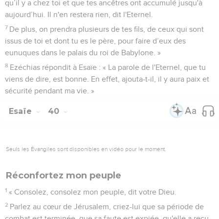
qu’il y a chez toi et que tes ancêtres ont accumulé jusqu'à
aujourd’hui. Il n'en restera rien, dit l'Eternel.
7
De plus, on prendra plusieurs de tes fils, de ceux qui sont
issus de toi et dont tu es le père, pour faire d’eux des
eunuques dans le palais du roi de Babylone. »
8
Ezéchias répondit à Esaïe : « La parole de l'Eternel, que tu
viens de dire, est bonne. En effet, ajouta-t-il, il y aura paix et
sécurité pendant ma vie. »
Esaïe
40
Seuls les Évangiles sont disponibles en vidéo pour le moment.
Réconfortez mon peuple
1
« Consolez, consolez mon peuple, dit votre Dieu.
2
Parlez au cœur de Jérusalem, criez-lui que sa période de
combat est terminée, que sa faute est expiée, qu'elle a reçu