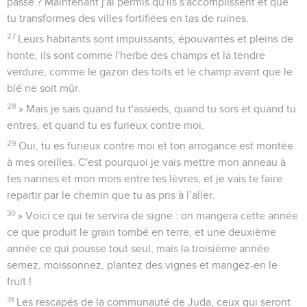
passé ? Maintenant j'ai permis qu'ils s'accomplissent et que
tu transformes des villes fortifiées en tas de ruines.
27
Leurs habitants sont impuissants, épouvantés et pleins de
honte, ils sont comme l'herbe des champs et la tendre
verdure, comme le gazon des toits et le champ avant que le
blé ne soit mûr.
28
» Mais je sais quand tu t'assieds, quand tu sors et quand tu
entres, et quand tu es furieux contre moi.
29
Oui, tu es furieux contre moi et ton arrogance est montée
à mes oreilles. C'est pourquoi je vais mettre mon anneau à
tes narines et mon mors entre tes lèvres, et je vais te faire
repartir par le chemin que tu as pris à l’aller.
30
» Voici ce qui te servira de signe : on mangera cette année
ce que produit le grain tombé en terre, et une deuxième
année ce qui pousse tout seul, mais la troisième année
semez, moissonnez, plantez des vignes et mangez-en le
fruit !
31
Les rescapés de la communauté de Juda, ceux qui seront