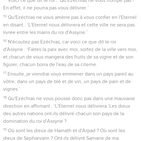
Voici ce que dit le roi : ‘Qu'Ezéchias ne vous trompe pas !
En effet, il ne pourra pas vous délivrer.’
15
Qu'Ezéchias ne vous amène pas à vous confier en l'Eternel
en disant : ‘L'Eternel nous délivrera et cette ville ne sera pas
livrée entre les mains du roi d'Assyrie.’
16
N'écoutez pas Ezéchias, car voici ce que dit le roi
d'Assyrie : ‘Faites la paix avec moi, sortez de la ville vers moi,
et chacun de vous mangera des fruits de sa vigne et de son
figuier, chacun boira de l'eau de sa citerne.
17
Ensuite, je viendrai vous emmener dans un pays pareil au
vôtre, dans un pays de blé et de vin, un pays de pain et de
vignes.’
18
Qu'Ezéchias ne vous pousse donc pas dans une mauvaise
direction en affirmant : ‘L'Eternel nous délivrera.’Les dieux
des autres nations ont-ils délivré chacun son pays de la
domination du roi d'Assyrie ?
19
Où sont les dieux de Hamath et d'Arpad ? Où sont les
dieux de Sepharvaïm ? Ont-ils délivré Samarie de ma