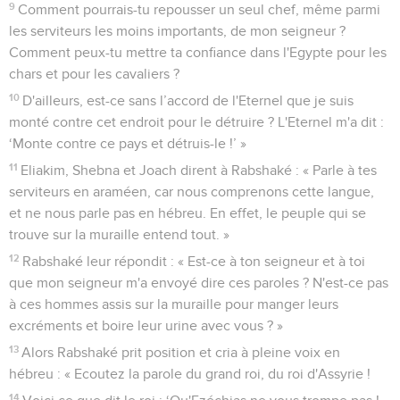
9
Comment pourrais-tu repousser un seul chef, même parmi
les serviteurs les moins importants, de mon seigneur ?
Comment peux-tu mettre ta confiance dans l'Egypte pour les
chars et pour les cavaliers ?
10
D'ailleurs, est-ce sans l’accord de l'Eternel que je suis
monté contre cet endroit pour le détruire ? L'Eternel m'a dit :
‘Monte contre ce pays et détruis-le !’ »
11
Eliakim, Shebna et Joach dirent à Rabshaké : « Parle à tes
serviteurs en araméen, car nous comprenons cette langue,
et ne nous parle pas en hébreu. En effet, le peuple qui se
trouve sur la muraille entend tout. »
12
Rabshaké leur répondit : « Est-ce à ton seigneur et à toi
que mon seigneur m'a envoyé dire ces paroles ? N'est-ce pas
à ces hommes assis sur la muraille pour manger leurs
excréments et boire leur urine avec vous ? »
13
Alors Rabshaké prit position et cria à pleine voix en
hébreu : « Ecoutez la parole du grand roi, du roi d'Assyrie !
14