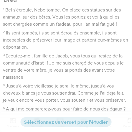
1
Bel s'écroule, Nebo tombe. On place ces statues sur des
animaux, sur des bêtes. Vous les portiez et voilà qu’elles
sont chargées comme un fardeau pour l'animal fatigué !
2
Ils sont tombés, ils se sont écroulés ensemble, ils sont
incapables de préserver leur image et partent eux-mêmes en
déportation.
3
Ecoutez-moi, famille de Jacob, vous tous qui restez de la
communauté d'Israël ! Je me suis chargé de vous depuis le
ventre de votre mère, je vous ai portés dès avant votre
naissance !
4
Jusqu'à votre vieillesse je serai le même, jusqu'à vos
cheveux blancs je vous soutiendrai. Comme je l'ai déjà fait,
je veux encore vous porter, vous soutenir et vous préserver.
5
A qui me comparerez-vous pour faire de nous des égaux ?
A qui me ferez-vous ressembler pour nous assimiler ?
6
Ils versent l'or de leur bourse et pèsent l'argent à la
Contenus
Versions
Commentaires
Strong
Dictionnaire
balance, ils paient un orfèvre pour qu'il leur en fasse un dieu,