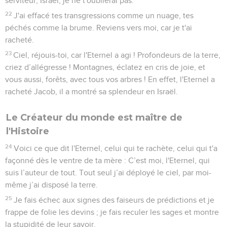
serviteur, Israël, je ne t'oublierai pas.
22
J'ai effacé tes transgressions comme un nuage, tes
péchés comme la brume. Reviens vers moi, car je t'ai
racheté.
23
Ciel, réjouis-toi, car l'Eternel a agi ! Profondeurs de la terre,
criez d’allégresse ! Montagnes, éclatez en cris de joie, et
vous aussi, forêts, avec tous vos arbres ! En effet, l'Eternel a
racheté Jacob, il a montré sa splendeur en Israël.
Le Créateur du monde est maître de
l'Histoire
24
Voici ce que dit l'Eternel, celui qui te rachète, celui qui t'a
façonné dès le ventre de ta mère : C’est moi, l'Eternel, qui
suis l’auteur de tout. Tout seul j’ai déployé le ciel, par moi-
même j’ai disposé la terre.
25
Je fais échec aux signes des faiseurs de prédictions et je
frappe de folie les devins ; je fais reculer les sages et montre
la stupidité de leur savoir.