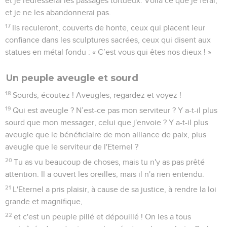
et je redresserai les passages tortueux. Voilà ce que je ferai,
et je ne les abandonnerai pas.
17
Ils reculeront, couverts de honte, ceux qui placent leur
confiance dans les sculptures sacrées, ceux qui disent aux
statues en métal fondu : « C’est vous qui êtes nos dieux ! »
Un peuple aveugle et sourd
18
Sourds, écoutez ! Aveugles, regardez et voyez !
19
Qui est aveugle ? N’est-ce pas mon serviteur ? Y a-t-il plus
sourd que mon messager, celui que j'envoie ? Y a-t-il plus
aveugle que le bénéficiaire de mon alliance de paix, plus
aveugle que le serviteur de l'Eternel ?
20
Tu as vu beaucoup de choses, mais tu n'y as pas prêté
attention. Il a ouvert les oreilles, mais il n'a rien entendu.
21
L'Eternel a pris plaisir, à cause de sa justice, à rendre la loi
grande et magnifique,
22
et c'est un peuple pillé et dépouillé ! On les a tous