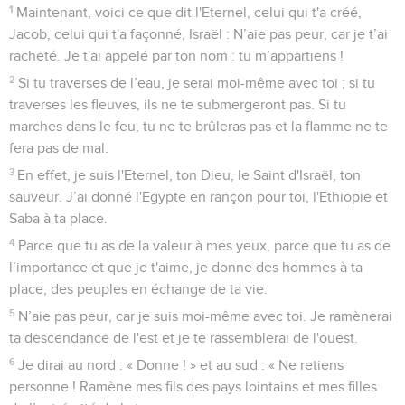
1
Maintenant, voici ce que dit l'Eternel, celui qui t'a créé,
Jacob, celui qui t'a façonné, Israël : N’aie pas peur, car je t’ai
racheté. Je t'ai appelé par ton nom : tu m’appartiens !
2
Si tu traverses de l’eau, je serai moi-même avec toi ; si tu
traverses les fleuves, ils ne te submergeront pas. Si tu
marches dans le feu, tu ne te brûleras pas et la flamme ne te
fera pas de mal.
3
En effet, je suis l'Eternel, ton Dieu, le Saint d'Israël, ton
sauveur. J’ai donné l'Egypte en rançon pour toi, l'Ethiopie et
Saba à ta place.
4
Parce que tu as de la valeur à mes yeux, parce que tu as de
l’importance et que je t'aime, je donne des hommes à ta
place, des peuples en échange de ta vie.
5
N’aie pas peur, car je suis moi-même avec toi. Je ramènerai
ta descendance de l'est et je te rassemblerai de l'ouest.
6
Je dirai au nord : « Donne ! » et au sud : « Ne retiens
personne ! Ramène mes fils des pays lointains et mes filles