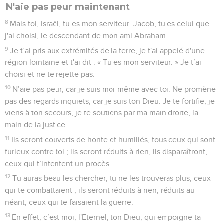
N'aie pas peur maintenant
8
Mais toi, Israël, tu es mon serviteur. Jacob, tu es celui que
j'ai choisi, le descendant de mon ami Abraham.
9
Je t’ai pris aux extrémités de la terre, je t'ai appelé d'une
région lointaine et t'ai dit : « Tu es mon serviteur. » Je t’ai
choisi et ne te rejette pas.
10
N’aie pas peur, car je suis moi-même avec toi. Ne promène
pas des regards inquiets, car je suis ton Dieu. Je te fortifie, je
viens à ton secours, je te soutiens par ma main droite, la
main de la justice.
11
Ils seront couverts de honte et humiliés, tous ceux qui sont
furieux contre toi ; ils seront réduits à rien, ils disparaîtront,
ceux qui t’intentent un procès.
12
Tu auras beau les chercher, tu ne les trouveras plus, ceux
qui te combattaient ; ils seront réduits à rien, réduits au
néant, ceux qui te faisaient la guerre.
13
En effet, c’est moi, l'Eternel, ton Dieu, qui empoigne ta