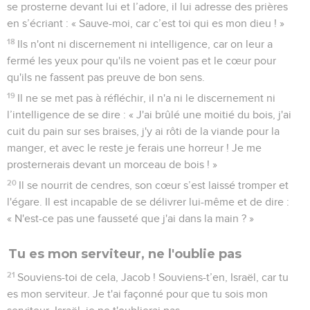
se prosterne devant lui et l’adore, il lui adresse des prières
en s’écriant : « Sauve-moi, car c’est toi qui es mon dieu ! »
18
Ils n'ont ni discernement ni intelligence, car on leur a
fermé les yeux pour qu'ils ne voient pas et le cœur pour
qu'ils ne fassent pas preuve de bon sens.
19
Il ne se met pas à réfléchir, il n'a ni le discernement ni
l’intelligence de se dire : « J'ai brûlé une moitié du bois, j'ai
cuit du pain sur ses braises, j'y ai rôti de la viande pour la
manger, et avec le reste je ferais une horreur ! Je me
prosternerais devant un morceau de bois ! »
20
Il se nourrit de cendres, son cœur s’est laissé tromper et
l'égare. Il est incapable de se délivrer lui-même et de dire :
« N'est-ce pas une fausseté que j'ai dans la main ? »
Tu es mon serviteur, ne l'oublie pas
21
Souviens-toi de cela, Jacob ! Souviens-t’en, Israël, car tu
es mon serviteur. Je t'ai façonné pour que tu sois mon