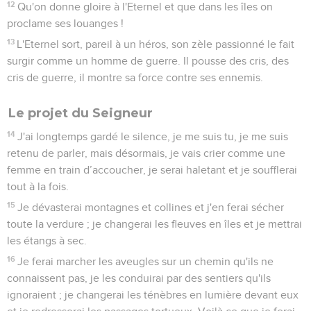
12
Qu'on donne gloire à l'Eternel et que dans les îles on
proclame ses louanges !
13
L'Eternel sort, pareil à un héros, son zèle passionné le fait
surgir comme un homme de guerre. Il pousse des cris, des
cris de guerre, il montre sa force contre ses ennemis.
Le projet du Seigneur
14
J'ai longtemps gardé le silence, je me suis tu, je me suis
retenu de parler, mais désormais, je vais crier comme une
femme en train d’accoucher, je serai haletant et je soufflerai
tout à la fois.
15
Je dévasterai montagnes et collines et j'en ferai sécher
toute la verdure ; je changerai les fleuves en îles et je mettrai
les étangs à sec.
16
Je ferai marcher les aveugles sur un chemin qu'ils ne
connaissent pas, je les conduirai par des sentiers qu'ils
ignoraient ; je changerai les ténèbres en lumière devant eux