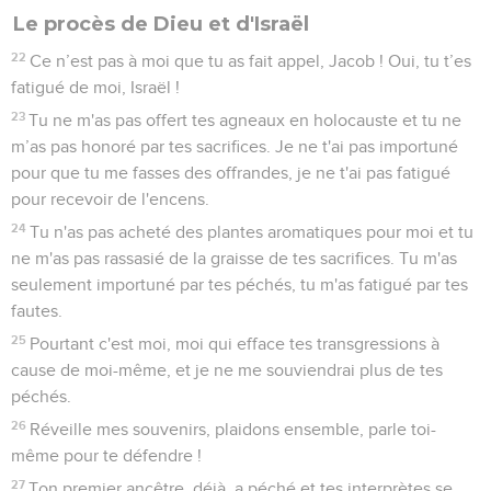
Le procès de Dieu et d'Israël
22
Ce n’est pas à moi que tu as fait appel, Jacob ! Oui, tu t’es
fatigué de moi, Israël !
23
Tu ne m'as pas offert tes agneaux en holocauste et tu ne
m’as pas honoré par tes sacrifices. Je ne t'ai pas importuné
pour que tu me fasses des offrandes, je ne t'ai pas fatigué
pour recevoir de l'encens.
24
Tu n'as pas acheté des plantes aromatiques pour moi et tu
ne m'as pas rassasié de la graisse de tes sacrifices. Tu m'as
seulement importuné par tes péchés, tu m'as fatigué par tes
fautes.
25
Pourtant c'est moi, moi qui efface tes transgressions à
cause de moi-même, et je ne me souviendrai plus de tes
péchés.
26
Réveille mes souvenirs, plaidons ensemble, parle toi-
même pour te défendre !
27
Ton premier ancêtre, déjà, a péché et tes interprètes se