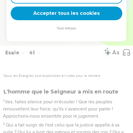
ressources de celui qui est à bout.
30
Les adolescents se fatiguent et s’épuisent, les jeunes
Accepter tous les cookies
gens se mettent à trébucher,
31
mais ceux qui comptent sur l'Eternel renouvellent leur
Tout refuser
force. Ils prennent leur envol comme les aigles. Ils courent
sans s’épuiser, ils marchent sans se fatiguer.
Esaïe
41
Seuls les Évangiles sont disponibles en vidéo pour le moment.
L'homme que le Seigneur a mis en route
1
Iles, faites silence pour m'écouter ! Que les peuples
renouvellent leur force, qu'ils s’avancent pour parler !
Approchons-nous ensemble pour le jugement.
2
Qui a fait surgir de l'est celui que la justice appelle à sa
suite ? Qui lui a livré des nations et soumis des rois ? Qui a