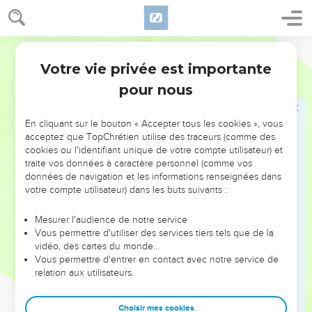
serai là. Et maintenant le Seigneur, l'Eternel, m'a envoyé
avec son Esprit.
Segond 21
Ah, si tu m'avais écouté!
Votre vie privée est importante
Esaïe
48
17
Voici ce que dit l'Eternel, celui qui te rachète, le Saint
pour nous
d'Israël : « Moi, l'Eternel, ton Dieu, je t'instruis pour ton bien,
je te conduis sur le chemin à suivre.
En cliquant sur le bouton « Accepter tous les cookies », vous
18
Si seulement tu étais attentif à mes commandements ! Ta
acceptez que TopChrétien utilise des traceurs (comme des
cookies ou l'identifiant unique de votre compte utilisateur) et
paix serait pareille à un fleuve et ta justice se propagerait
traite vos données à caractère personnel (comme vos
comme les vagues de la mer.
données de navigation et les informations renseignées dans
19
Ta descendance serait pareille au sable, tes rejetons
votre compte utilisateur) dans les buts suivants :
seraient aussi nombreux que les grains de sable. Ton nom ne
Mesurer l'audience de notre service
serait jamais effacé, jamais éliminé devant moi. »
Vous permettre d'utiliser des services tiers tels que de la
vidéo, des cartes du monde…
Partez de Babylone
Vous permettre d'entrer en contact avec notre service de
relation aux utilisateurs.
20
Sortez de Babylone, fuyez du milieu des Babyloniens !
D’une voix triomphante révélez-le, annoncez-le, faites-le
Choisir mes cookies