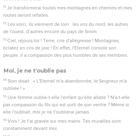
11
Je transformerai toutes mes montagnes en chemins et mes
routes seront refaites.
12
Les voici, ils viennent de loin : les uns du nord, les autres
de l'ouest, d’autres encore du pays de Sinim.
13
Ciel, réjouis-toi ! Terre, crie d'allégresse ! Montagnes,
éclatez en cris de joie ! En effet, l'Eternel console son
peuple, il a compassion des plus humbles de ses membres.
Moi, je ne t'oublie pas
14
Sion disait : « L'Eternel m'a abandonnée, le Seigneur m'a
oubliée ! »
15
Une femme oublie-t-elle l'enfant qu'elle allaite ? N'a-t-elle
pas compassion du fils qui est sorti de son ventre ? Même si
elle l'oubliait, moi je ne t'oublierai jamais.
16
Vois ! Je t'ai gravée sur mes mains. Tes murailles sont
constamment devant moi.