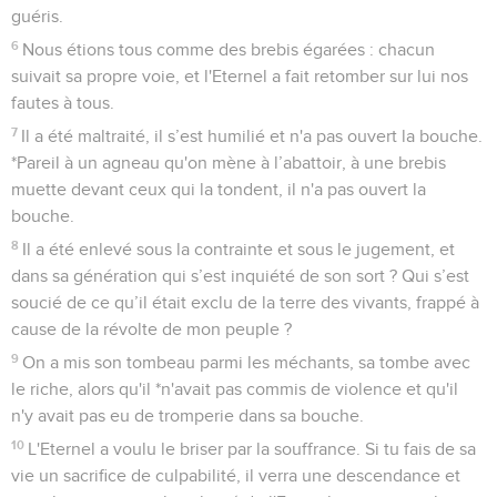
guéris.
6
Nous étions tous comme des brebis égarées : chacun
suivait sa propre voie, et l'Eternel a fait retomber sur lui nos
fautes à tous.
7
Il a été maltraité, il s’est humilié et n'a pas ouvert la bouche.
*Pareil à un agneau qu'on mène à l’abattoir, à une brebis
muette devant ceux qui la tondent, il n'a pas ouvert la
bouche.
8
Il a été enlevé sous la contrainte et sous le jugement, et
dans sa génération qui s’est inquiété de son sort ? Qui s’est
soucié de ce qu’il était exclu de la terre des vivants, frappé à
cause de la révolte de mon peuple ?
9
On a mis son tombeau parmi les méchants, sa tombe avec
le riche, alors qu'il *n'avait pas commis de violence et qu'il
n'y avait pas eu de tromperie dans sa bouche.
10
L'Eternel a voulu le briser par la souffrance. Si tu fais de sa
vie un sacrifice de culpabilité, il verra une descendance et