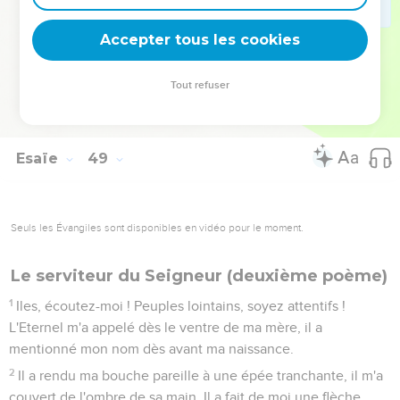
savoir jusqu'au bout de la terre ! Dites : « L'Eternel a racheté
son serviteur Jacob ! »
Accepter tous les cookies
21
Ils n'auront pas soif dans les déserts où il les conduira : il
fera jaillir pour eux l'eau du rocher, il fendra le rocher et l'eau
Tout refuser
coulera.
22
Il n'y a pas de paix pour les méchants, dit l'Eternel.
Esaïe
49
Seuls les Évangiles sont disponibles en vidéo pour le moment.
Le serviteur du Seigneur (deuxième poème)
1
Iles, écoutez-moi ! Peuples lointains, soyez attentifs !
L'Eternel m'a appelé dès le ventre de ma mère, il a
mentionné mon nom dès avant ma naissance.
2
Il a rendu ma bouche pareille à une épée tranchante, il m'a
couvert de l'ombre de sa main. Il a fait de moi une flèche