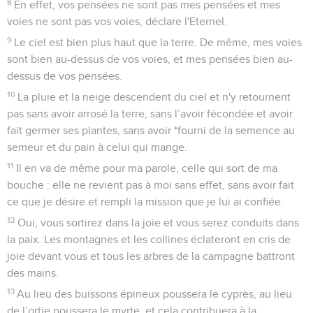
8
En effet, vos pensées ne sont pas mes pensées et mes
voies ne sont pas vos voies, déclare l'Eternel.
9
Le ciel est bien plus haut que la terre. De même, mes voies
sont bien au-dessus de vos voies, et mes pensées bien au-
dessus de vos pensées.
10
La pluie et la neige descendent du ciel et n'y retournent
pas sans avoir arrosé la terre, sans l’avoir fécondée et avoir
fait germer ses plantes, sans avoir *fourni de la semence au
semeur et du pain à celui qui mange.
11
Il en va de même pour ma parole, celle qui sort de ma
bouche : elle ne revient pas à moi sans effet, sans avoir fait
ce que je désire et rempli la mission que je lui ai confiée.
12
Oui, vous sortirez dans la joie et vous serez conduits dans
la paix. Les montagnes et les collines éclateront en cris de
joie devant vous et tous les arbres de la campagne battront
des mains.
13
Au lieu des buissons épineux poussera le cyprès, au lieu
de l’ortie poussera le myrte, et cela contribuera à la