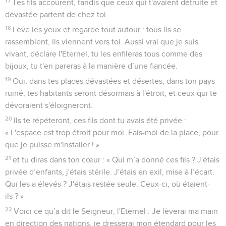
17
Tes fils accourent, tandis que ceux qui t'avaient détruite et
dévastée partent de chez toi.
18
Lève les yeux et regarde tout autour : tous ils se
rassemblent, ils viennent vers toi. Aussi vrai que je suis
vivant, déclare l'Eternel, tu les enfileras tous comme des
bijoux, tu t'en pareras à la manière d’une fiancée.
19
Oui, dans tes places dévastées et désertes, dans ton pays
ruiné, tes habitants seront désormais à l'étroit, et ceux qui te
dévoraient s'éloigneront.
20
Ils te répéteront, ces fils dont tu avais été privée :
« L'espace est trop étroit pour moi. Fais-moi de la place, pour
que je puisse m'installer ! »
21
et tu diras dans ton cœur : « Qui m’a donné ces fils ? J'étais
privée d’enfants, j'étais stérile. J'étais en exil, mise à l’écart.
Qui les a élevés ? J'étais restée seule. Ceux-ci, où étaient-
ils ? »
22
Voici ce qu’a dit le Seigneur, l'Eternel : Je lèverai ma main
en direction des nations, je dresserai mon étendard pour les