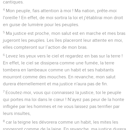
cantiques.
4
Mon peuple, fais attention à moi ! Ma nation, prête-moi
l'oreille ! En effet, de moi sortira la loi et j'établirai mon droit
en guise de lumière pour les peuples.
5
Ma justice est proche, mon salut est en marche et mes bras
jugeront les peuples. Les îles placeront leur attente en moi,
elles compteront sur l’action de mon bras.
6
Levez les yeux vers le ciel et regardez en bas sur la terre !
En effet, le ciel se dissipera comme une fumée, la terre
tombera en lambeaux comme un habit et ses habitants
mourront comme des mouches. En revanche, mon salut
durera éternellement et ma justice n'aura pas de fin.
7
Ecoutez-moi, vous qui connaissez la justice, toi le peuple
qui portes ma loi dans le cœur ! N’ayez pas peur de la honte
infligée par les hommes et ne vous laissez pas terrifier par
leurs insultes,
8
car la teigne les dévorera comme un habit, les mites les
rongeront comme de la laine. En revanche, ma justice durera