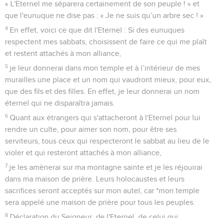
« L'Eternel me séparera certainement de son peuple ! » et
que l'eunuque ne dise pas : « Je ne suis qu’un arbre sec ! »
4
En effet, voici ce que dit l'Eternel : Si des eunuques
respectent mes sabbats, choisissent de faire ce qui me plaît
et restent attachés à mon alliance,
5
je leur donnerai dans mon temple et à l’intérieur de mes
murailles une place et un nom qui vaudront mieux, pour eux,
que des fils et des filles. En effet, je leur donnerai un nom
éternel qui ne disparaîtra jamais.
6
Quant aux étrangers qui s'attacheront à l'Eternel pour lui
rendre un culte, pour aimer son nom, pour être ses
serviteurs, tous ceux qui respecteront le sabbat au lieu de le
violer et qui resteront attachés à mon alliance,
7
je les amènerai sur ma montagne sainte et je les réjouirai
dans ma maison de prière. Leurs holocaustes et leurs
sacrifices seront acceptés sur mon autel, car *mon temple
sera appelé une maison de prière pour tous les peuples.
8
Déclaration du Seigneur, de l'Eternel, de celui qui