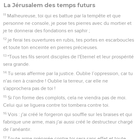
La Jérusalem des temps futurs
11
Malheureuse, toi qui es battue par la tempête et que
personne ne console, je pose tes pierres avec du mortier et
je te donnerai des fondations en saphir ;
12
je ferai tes ouvertures en rubis, tes portes en escarboucles
et toute ton enceinte en pierres précieuses.
13
*Tous tes fils seront disciples de l'Eternel et leur prospérité
sera grande.
14
Tu seras affermie par la justice. Oublie l’oppression, car tu
n'as rien à craindre ! Oublie la terreur, car elle ne
s'approchera pas de toi !
15
Si l'on forme des complots, cela ne viendra pas de moi.
Celui qui se liguera contre toi tombera contre toi.
16
Vois : j'ai créé le forgeron qui souffle sur les braises et qui
fabrique une arme, mais j'ai aussi créé le destructeur chargé
de l’anéantir.
17
Toute arme préparée contre toi sera sans effet et toute