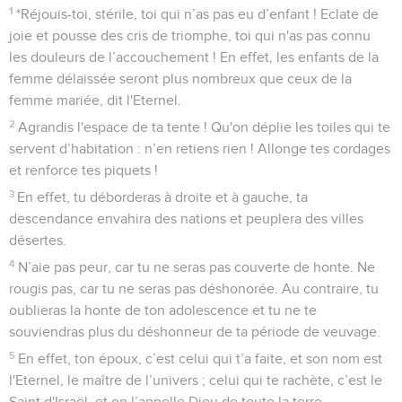
1
*Réjouis-toi, stérile, toi qui n’as pas eu d’enfant ! Eclate de
joie et pousse des cris de triomphe, toi qui n'as pas connu
les douleurs de l’accouchement ! En effet, les enfants de la
femme délaissée seront plus nombreux que ceux de la
femme mariée, dit l'Eternel.
2
Agrandis l'espace de ta tente ! Qu'on déplie les toiles qui te
servent d’habitation : n’en retiens rien ! Allonge tes cordages
et renforce tes piquets !
3
En effet, tu déborderas à droite et à gauche, ta
descendance envahira des nations et peuplera des villes
désertes.
4
N’aie pas peur, car tu ne seras pas couverte de honte. Ne
rougis pas, car tu ne seras pas déshonorée. Au contraire, tu
oublieras la honte de ton adolescence et tu ne te
souviendras plus du déshonneur de ta période de veuvage.
5
En effet, ton époux, c’est celui qui t’a faite, et son nom est
l'Eternel, le maître de l’univers ; celui qui te rachète, c’est le
Saint d'Israël, et on l’appelle Dieu de toute la terre.