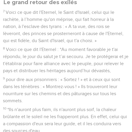
Le grand retour des exilés
7
Voici ce que dit l'Eternel, le Saint d'Israël, celui qui le
rachète, à l’homme qu'on méprise, qui fait horreur à la
nation, à l'esclave des tyrans : « A ta vue, des rois se
lèveront, des princes se prosterneront à cause de l'Eternel,
qui est fidèle, du Saint d'Israël, qui t'a choisi. »
8
Voici ce que dit l'Eternel : *Au moment favorable je t'ai
répondu, le jour du salut je t’ai secouru. Je te protégerai et je
t'établirai pour faire alliance avec le peuple, pour relever le
pays et distribuer les héritages aujourd’hui dévastés,
9
pour dire aux prisonniers : « Sortez ! » et à ceux qui sont
dans les ténèbres : « Montrez-vous ! » Ils trouveront leur
nourriture sur les chemins et des pâturages sur tous les
sommets.
10
*Ils n'auront plus faim, ils n'auront plus soif, la chaleur
brûlante et le soleil ne les frapperont plus. En effet, celui qui
a compassion d'eux sera leur guide, et il les conduira vers
des sources d'eau.