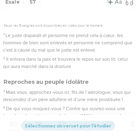
Esaïe
57
Seuls les Évangiles sont disponibles en vidéo pour le moment.
1
Le juste disparaît et personne ne prend cela à cœur, les
hommes de bien sont enlevés et personne ne comprend que
c'est à cause du mal que le juste est enlevé.
2
Il entrera dans la paix et trouvera le repos sur son lit, celui
qui aura marché dans la droiture.
Reproches au peuple idolâtre
3
Mais vous, approchez-vous ici, fils de l’astrologue, vous qui
descendez d’un père adultère et d’une mère prostituée !
4
De qui vous moquez-vous ? Contre qui ouvrez-vous une
large bouche et tirez-vous la langue ? N'êtes-vous pas des
enfants désobéissants, une famille de menteurs ?
Contenus
Versions
Commentaires
Strong
Dictionnaire
5
Vous brûlez de désir près des térébinthes, sous tout arbre