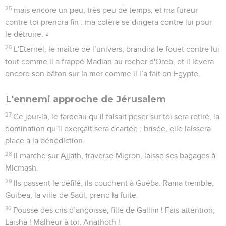
25
mais encore un peu, très peu de temps, et ma fureur
contre toi prendra fin : ma colère se dirigera contre lui pour
le détruire. »
26
L'Eternel, le maître de l’univers, brandira le fouet contre lui
tout comme il a frappé Madian au rocher d'Oreb, et il lèvera
encore son bâton sur la mer comme il l’a fait en Egypte.
L'ennemi approche de Jérusalem
27
Ce jour-là, le fardeau qu’il faisait peser sur toi sera retiré, la
domination qu’il exerçait sera écartée ; brisée, elle laissera
place à la bénédiction.
28
Il marche sur Ajjath, traverse Migron, laisse ses bagages à
Micmash.
29
Ils passent le défilé, ils couchent à Guéba. Rama tremble,
Guibea, la ville de Saül, prend la fuite.
30
Pousse des cris d’angoisse, fille de Gallim ! Fais attention,
Laïsha ! Malheur à toi, Anathoth !