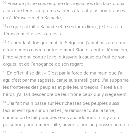
10
Puisque je me suis emparé des royaumes des faux dieux,
alors que leurs sculptures sacrées étaient plus nombreuses
qu'à Jérusalem et à Samarie,
11
ce que j'ai fait à Samarie et à ses faux dieux, je le ferai à
Jérusalem et à ses statues. »
12
Cependant, lorsque moi, le Seigneur, j’aurai mis un terme
à toute mon œuvre contre le mont Sion et contre Jérusalem,
j’interviendrai contre le roi d'Assyrie à cause du fruit de son
orgueil et de l’arrogance de son regard.
13
En effet, il se dit : « C'est par la force de ma main que j'ai
agi, c'est par ma sagesse, car je suis intelligent. J'ai supprimé
les frontières des peuples et pillé leurs trésors. Pareil à un
héros, j'ai fait descendre de leur trône ceux qui y siégeaient.
14
J'ai fait main basse sur les richesses des peuples aussi
facilement que sur un nid et j'ai ramassé toute la terre,
comme on le fait pour des œufs abandonnés : il n’y a eu
personne pour remuer l'aile, ouvrir le bec ou pousser un cri. »
15