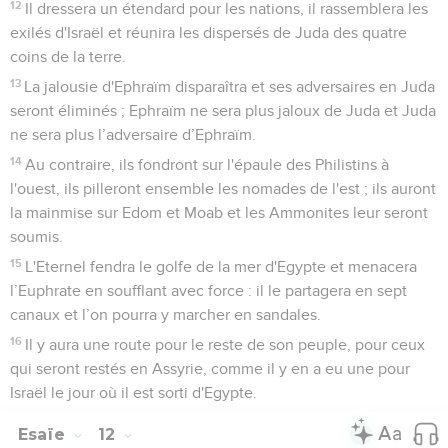
12
Il dressera un étendard pour les nations, il rassemblera les
exilés d'Israël et réunira les dispersés de Juda des quatre
coins de la terre.
13
La jalousie d'Ephraïm disparaîtra et ses adversaires en Juda
seront éliminés ; Ephraïm ne sera plus jaloux de Juda et Juda
ne sera plus l’adversaire d’Ephraïm.
14
Au contraire, ils fondront sur l'épaule des Philistins à
l'ouest, ils pilleront ensemble les nomades de l'est ; ils auront
la mainmise sur Edom et Moab et les Ammonites leur seront
soumis.
15
L'Eternel fendra le golfe de la mer d'Egypte et menacera
l’Euphrate en soufflant avec force : il le partagera en sept
canaux et l’on pourra y marcher en sandales.
16
Il y aura une route pour le reste de son peuple, pour ceux
qui seront restés en Assyrie, comme il y en a eu une pour
Israël le jour où il est sorti d'Egypte.
Esaïe
12