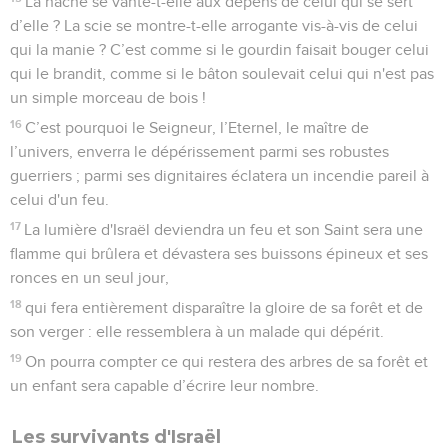
La hache se vante-t-elle aux dépens de celui qui se sert
d’elle ? La scie se montre-t-elle arrogante vis-à-vis de celui
qui la manie ? C’est comme si le gourdin faisait bouger celui
qui le brandit, comme si le bâton soulevait celui qui n'est pas
un simple morceau de bois !
16
C’est pourquoi le Seigneur, l’Eternel, le maître de
l’univers, enverra le dépérissement parmi ses robustes
guerriers ; parmi ses dignitaires éclatera un incendie pareil à
celui d'un feu.
17
La lumière d'Israël deviendra un feu et son Saint sera une
flamme qui brûlera et dévastera ses buissons épineux et ses
ronces en un seul jour,
18
qui fera entièrement disparaître la gloire de sa forêt et de
son verger : elle ressemblera à un malade qui dépérit.
19
On pourra compter ce qui restera des arbres de sa forêt et
un enfant sera capable d’écrire leur nombre.
Les survivants d'Israël