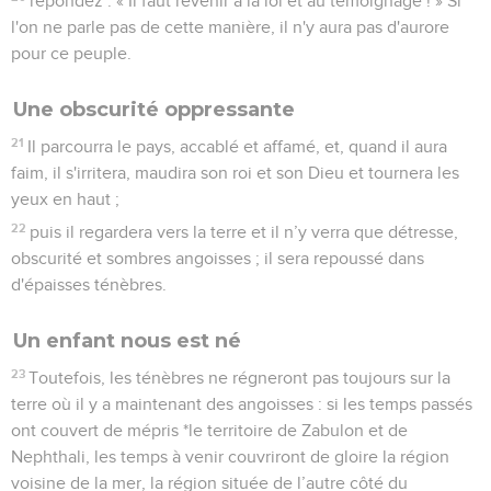
répondez : « Il faut revenir à la loi et au témoignage ! » Si
l'on ne parle pas de cette manière, il n'y aura pas d'aurore
pour ce peuple.
Une obscurité oppressante
21
Il parcourra le pays, accablé et affamé, et, quand il aura
faim, il s'irritera, maudira son roi et son Dieu et tournera les
yeux en haut ;
22
puis il regardera vers la terre et il n’y verra que détresse,
obscurité et sombres angoisses ; il sera repoussé dans
d'épaisses ténèbres.
Un enfant nous est né
23
Toutefois, les ténèbres ne régneront pas toujours sur la
terre où il y a maintenant des angoisses : si les temps passés
ont couvert de mépris *le territoire de Zabulon et de
Nephthali, les temps à venir couvriront de gloire la région
voisine de la mer, la région située de l’autre côté du