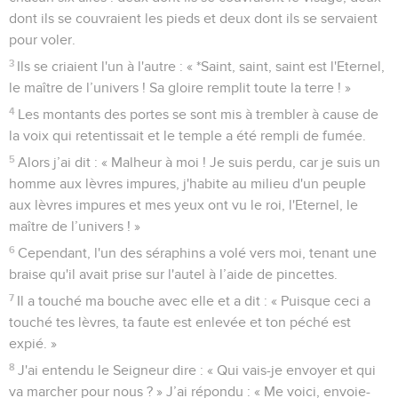
dont ils se couvraient les pieds et deux dont ils se servaient
pour voler.
3
Ils se criaient l'un à l'autre : « *Saint, saint, saint est l'Eternel,
le maître de l’univers ! Sa gloire remplit toute la terre ! »
4
Les montants des portes se sont mis à trembler à cause de
la voix qui retentissait et le temple a été rempli de fumée.
5
Alors j’ai dit : « Malheur à moi ! Je suis perdu, car je suis un
homme aux lèvres impures, j'habite au milieu d'un peuple
aux lèvres impures et mes yeux ont vu le roi, l'Eternel, le
maître de l’univers ! »
6
Cependant, l'un des séraphins a volé vers moi, tenant une
braise qu'il avait prise sur l'autel à l’aide de pincettes.
7
Il a touché ma bouche avec elle et a dit : « Puisque ceci a
touché tes lèvres, ta faute est enlevée et ton péché est
expié. »
8
J'ai entendu le Seigneur dire : « Qui vais-je envoyer et qui
va marcher pour nous ? » J’ai répondu : « Me voici, envoie-