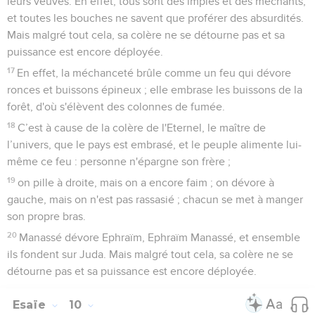
leurs veuves. En effet, tous sont des impies et des méchants,
et toutes les bouches ne savent que proférer des absurdités.
Mais malgré tout cela, sa colère ne se détourne pas et sa
puissance est encore déployée.
17
En effet, la méchanceté brûle comme un feu qui dévore
ronces et buissons épineux ; elle embrase les buissons de la
forêt, d'où s'élèvent des colonnes de fumée.
18
C’est à cause de la colère de l'Eternel, le maître de
l’univers, que le pays est embrasé, et le peuple alimente lui-
même ce feu : personne n'épargne son frère ;
19
on pille à droite, mais on a encore faim ; on dévore à
gauche, mais on n'est pas rassasié ; chacun se met à manger
son propre bras.
20
Manassé dévore Ephraïm, Ephraïm Manassé, et ensemble
ils fondent sur Juda. Mais malgré tout cela, sa colère ne se
détourne pas et sa puissance est encore déployée.
Esaïe
10