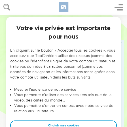
Le poing menaçant du Seigneur
25
Voilà pourquoi la colère de l'Eternel s'enflamme contre
Segond 21
son peuple et il déploie sa puissance contre lui pour le
Votre vie privée est importante
frapper. Les montagnes tremblent et les cadavres sont
Esaïe
5
comme des ordures au milieu des rues. Mais malgré tout
pour nous
cela, sa colère ne s'est pas détournée et sa puissance est
encore déployée.
En cliquant sur le bouton « Accepter tous les cookies », vous
acceptez que TopChrétien utilise des traceurs (comme des
26
Il dresse un étendard pour les peuples lointains, il en siffle
cookies ou l'identifiant unique de votre compte utilisateur) et
un d’une extrémité de la terre : le voici qui arrive avec
traite vos données à caractère personnel (comme vos
rapidité et légèreté.
données de navigation et les informations renseignées dans
votre compte utilisateur) dans les buts suivants :
27
Chez lui, personne n'est fatigué, personne ne trébuche,
personne ne somnole ni ne dort ; aucun n'a sa ceinture
Mesurer l'audience de notre service
détachée, ni la courroie de ses sandales cassée.
Vous permettre d'utiliser des services tiers tels que de la
28
vidéo, des cartes du monde…
Ses flèches sont affûtées, et tous ses arcs tendus. Les
Vous permettre d'entrer en contact avec notre service de
sabots de ses chevaux sont durs comme de la pierre et les
relation aux utilisateurs.
roues de ses chars ont l’aspect d’un tourbillon.
29
Son rugissement est pareil à celui d'une lionne ; il rugit
Choisir mes cookies