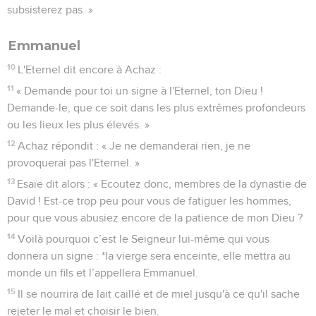
subsisterez pas. »
Emmanuel
10
L'Eternel dit encore à Achaz :
11
« Demande pour toi un signe à l'Eternel, ton Dieu !
Demande-le, que ce soit dans les plus extrêmes profondeurs
ou les lieux les plus élevés. »
12
Achaz répondit : « Je ne demanderai rien, je ne
provoquerai pas l'Eternel. »
13
Esaïe dit alors : « Ecoutez donc, membres de la dynastie de
David ! Est-ce trop peu pour vous de fatiguer les hommes,
pour que vous abusiez encore de la patience de mon Dieu ?
14
Voilà pourquoi c’est le Seigneur lui-même qui vous
donnera un signe : *la vierge sera enceinte, elle mettra au
monde un fils et l’appellera Emmanuel.
15
Il se nourrira de lait caillé et de miel jusqu'à ce qu'il sache
rejeter le mal et choisir le bien.