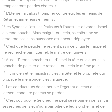
remplacerons par des cèdres. »
10
L'Eternel fait alors triompher contre eux les ennemis de
Retsin et arme leurs ennemis :
11
les Syriens à l'est, les Philistins à l'ouest. Ils dévorent Israël
à pleine bouche. Mais malgré tout cela, sa colère ne se
détourne pas et sa puissance est encore déployée.
12
C’est que le peuple ne revient pas à celui qui le frappe et
ne recherche pas l'Eternel, le maître de l’univers.
13
Aussi l'Eternel arrachera-t-il d'Israël la tête et la queue, la
branche de palmier et le roseau, tout cela le même jour.
14
– L'ancien et le magistrat, c'est la tête, et le prophète qui
propage le mensonge, c'est la queue. –
15
Les conducteurs de ce peuple l'égarent et ceux qui se
laissent conduire par eux se perdent.
16
C'est pourquoi le Seigneur ne peut se réjouir en pensant à
ses jeunes gens et n’aura pas pitié de leurs orphelins et de