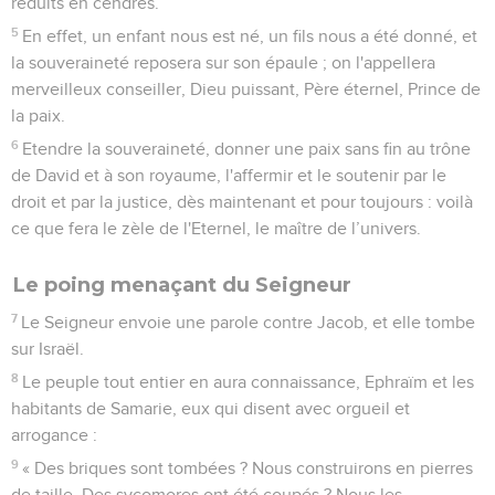
réduits en cendres.
5
En effet, un enfant nous est né, un fils nous a été donné, et
la souveraineté reposera sur son épaule ; on l'appellera
merveilleux conseiller, Dieu puissant, Père éternel, Prince de
la paix.
6
Etendre la souveraineté, donner une paix sans fin au trône
de David et à son royaume, l'affermir et le soutenir par le
droit et par la justice, dès maintenant et pour toujours : voilà
ce que fera le zèle de l'Eternel, le maître de l’univers.
Le poing menaçant du Seigneur
7
Le Seigneur envoie une parole contre Jacob, et elle tombe
sur Israël.
8
Le peuple tout entier en aura connaissance, Ephraïm et les
habitants de Samarie, eux qui disent avec orgueil et
arrogance :
9
« Des briques sont tombées ? Nous construirons en pierres
de taille. Des sycomores ont été coupés ? Nous les