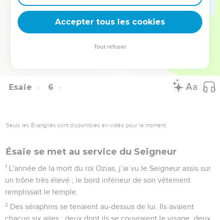
comme le font de jeunes lions : il gronde, s’empare de sa
proie et l'emporte en lieu sûr, sans personne pour la délivrer.
Accepter tous les cookies
30
Ce jour-là, on fera entendre contre lui un grondement
pareil à celui d'une tempête sur la mer. En regardant la terre,
Tout refuser
on ne verra que ténèbres et angoisses, et la lumière sera
obscurcie par des nuages.
Esaïe
6
Seuls les Évangiles sont disponibles en vidéo pour le moment.
Ésaïe se met au service du Seigneur
1
L'année de la mort du roi Ozias, j’ai vu le Seigneur assis sur
un trône très élevé ; le bord inférieur de son vêtement
remplissait le temple.
2
Des séraphins se tenaient au-dessus de lui. Ils avaient
chacun six ailes : deux dont ils se couvraient le visage, deux