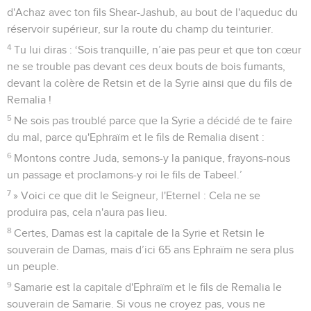
d'Achaz avec ton fils Shear-Jashub, au bout de l'aqueduc du
réservoir supérieur, sur la route du champ du teinturier.
4
Tu lui diras : ‘Sois tranquille, n’aie pas peur et que ton cœur
ne se trouble pas devant ces deux bouts de bois fumants,
devant la colère de Retsin et de la Syrie ainsi que du fils de
Remalia !
5
Ne sois pas troublé parce que la Syrie a décidé de te faire
du mal, parce qu'Ephraïm et le fils de Remalia disent :
6
Montons contre Juda, semons-y la panique, frayons-nous
un passage et proclamons-y roi le fils de Tabeel.’
7
» Voici ce que dit le Seigneur, l'Eternel : Cela ne se
produira pas, cela n'aura pas lieu.
8
Certes, Damas est la capitale de la Syrie et Retsin le
souverain de Damas, mais d’ici 65 ans Ephraïm ne sera plus
un peuple.
9
Samarie est la capitale d'Ephraïm et le fils de Remalia le
souverain de Samarie. Si vous ne croyez pas, vous ne