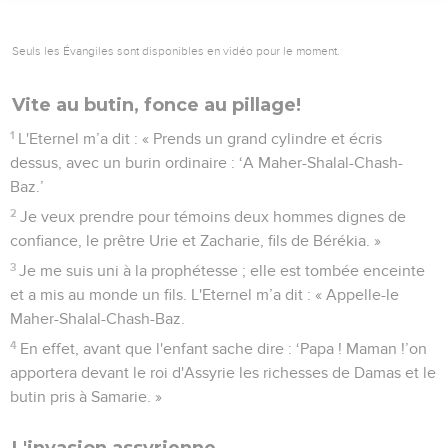
Seuls les Évangiles sont disponibles en vidéo pour le moment.
Vite au butin, fonce au pillage!
1
L'Eternel m’a dit : « Prends un grand cylindre et écris
dessus, avec un burin ordinaire : ‘A Maher-Shalal-Chash-
Baz.’
2
Je veux prendre pour témoins deux hommes dignes de
confiance, le prêtre Urie et Zacharie, fils de Bérékia. »
3
Je me suis uni à la prophétesse ; elle est tombée enceinte
et a mis au monde un fils. L'Eternel m’a dit : « Appelle-le
Maher-Shalal-Chash-Baz.
4
En effet, avant que l'enfant sache dire : ‘Papa ! Maman !’on
apportera devant le roi d'Assyrie les richesses de Damas et le
butin pris à Samarie. »
L'invasion assyrienne