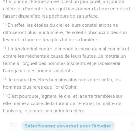
9
Le jour de l'Eternel arrive. C’est un jour cruel, un jour de
colère et d'ardente fureur qui transformera la terre en désert,
faisant disparaître les pécheurs de sa surface.
10
En effet, les étoiles du ciel et leurs constellations ne
diffuseront plus leur lumière, *le soleil s'obscurcira dès son
lever et la lune ne fera plus briller sa lumière.
11
J’interviendrai contre le monde à cause du mal commis et
contre les méchants à cause de leurs fautes. Je mettrai un
terme à l'orgueil des hommes insolents et je rabaisserai
l'arrogance des hommes violents.
12
Je rendrai les êtres humains plus rares que l'or fin, les
hommes plus rares que l'or d'Ophir.
13
C'est pourquoi j’agiterai le ciel et la terre tremblera sur
elle-même à cause de la fureur de l'Eternel, le maître de
l’univers, le jour de son ardente colère.
14
Alors, comme une gazelle effarouchée, comme un
troupeau sans berger, *chacun se tournera vers son peuple,
Contenus
Versions
Commentaires
Strong
Dictionnaire
chacun se réfugiera dans son pays.