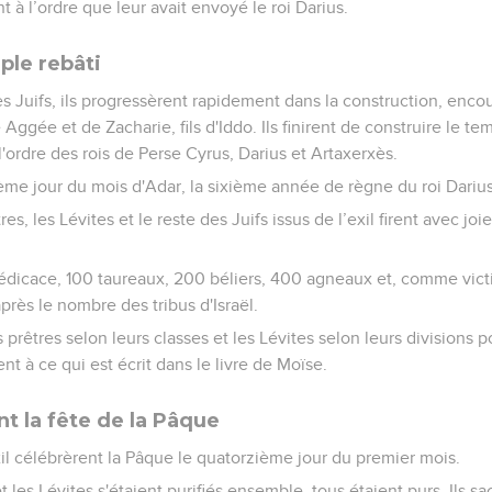
 à l’ordre que leur avait envoyé le roi Darius.
le rebâti
 Juifs, ils progressèrent rapidement dans la construction, enco
ggée et de Zacharie, fils d'Iddo. Ils finirent de construire le te
 l'ordre des rois de Perse Cyrus, Darius et Artaxerxès.
isième jour du mois d'Adar, la sixième année de règne du roi Darius
tres, les Lévites et le reste des Juifs issus de l’exil firent avec jo
a dédicace, 100 taureaux, 200 béliers, 400 agneaux et, comme vic
après le nombre des tribus d'Israël.
s prêtres selon leurs classes et les Lévites selon leurs divisions 
 à ce qui est écrit dans le livre de Moïse.
nt la fête de la Pâque
exil célébrèrent la Pâque le quatorzième jour du premier mois.
et les Lévites s'étaient purifiés ensemble, tous étaient purs. Ils sa