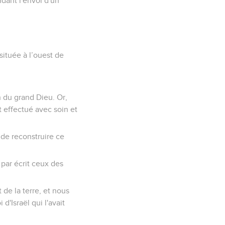
ndant l'envoi d'un
située à l’ouest de
!
 du grand Dieu. Or,
st effectué avec soin et
 de reconstruire ce
par écrit ceux des
 de la terre, et nous
d'Israël qui l'avait