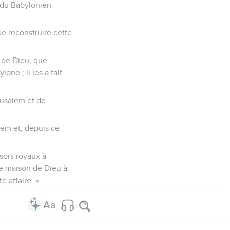
n du Babylonien
de reconstruire cette
n de Dieu, que
ne ; il les a fait
érusalem et de
lem et, depuis ce
ésors royaux à
tte maison de Dieu à
e affaire. »