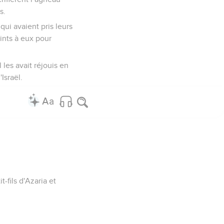
s.
ui avaient pris leurs
oints à eux pour
l les avait réjouis en
Israël.
t-fils d'Azaria et