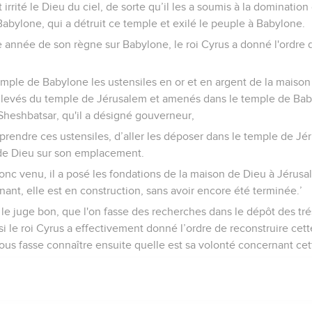
 irrité le Dieu du ciel, de sorte qu’il les a soumis à la dominatio
abylone, qui a détruit ce temple et exilé le peuple à Babylone.
e année de son règne sur Babylone, le roi Cyrus a donné l'ordre 
emple de Babylone les ustensiles en or et en argent de la maiso
evés du temple de Jérusalem et amenés dans le temple de Babylo
eshbatsar, qu'il a désigné gouverneur,
e prendre ces ustensiles, d’aller les déposer dans le temple de J
 de Dieu sur son emplacement.
nc venu, il a posé les fondations de la maison de Dieu à Jérusa
nt, elle est en construction, sans avoir encore été terminée.’
oi le juge bon, que l'on fasse des recherches dans le dépôt des tr
 si le roi Cyrus a effectivement donné l’ordre de reconstruire ce
ous fasse connaître ensuite quelle est sa volonté concernant cett