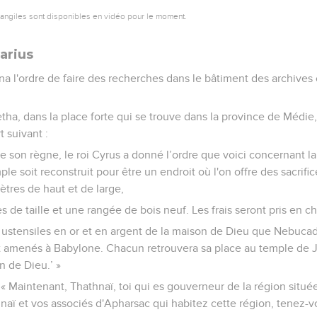
vangiles sont disponibles en vidéo pour le moment.
arius
nna l'ordre de faire des recherches dans le bâtiment des archives 
tha, dans la place forte qui se trouve dans la province de Médie
t suivant :
e son règne, le roi Cyrus a donné l’ordre que voici concernant l
le soit reconstruit pour être un endroit où l'on offre des sacrifice
ètres de haut et de large,
s de taille et une rangée de bois neuf. Les frais seront pris en ch
s ustensiles en or et en argent de la maison de Dieu que Nebuca
 amenés à Babylone. Chacun retrouvera sa place au temple de J
n de Dieu.’ »
 « Maintenant, Thathnaï, toi qui es gouverneur de la région située
naï et vos associés d'Apharsac qui habitez cette région, tenez-vo