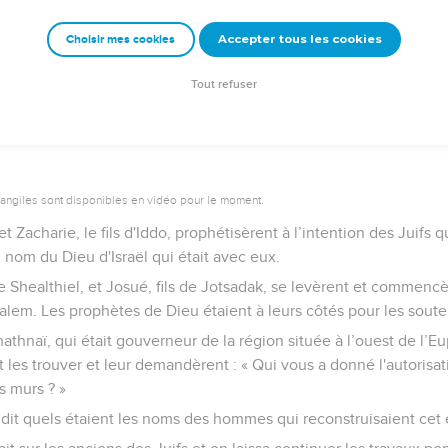
aux de reconstruction du temple
Accepter tous les cookies
Choisir mes cookies
le travail effectué pour la maison de Dieu à Jérusalem s’arrêta, 
e de Darius sur la Perse.
Tout refuser
vangiles sont disponibles en vidéo pour le moment.
Zacharie, le fils d'Iddo, prophétisèrent à l’intention des Juifs q
 nom du Dieu d'Israël qui était avec eux.
de Shealthiel, et Josué, fils de Jotsadak, se levèrent et commencè
lem. Les prophètes de Dieu étaient à leurs côtés pour les souten
thnaï, qui était gouverneur de la région située à l’ouest de l’E
t les trouver et leur demandèrent : « Qui vous a donné l'autorisa
s murs ? »
dit quels étaient les noms des hommes qui reconstruisaient cet é