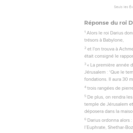
Seuls les É
Réponse du roi D
1
Alors le roi Darius do
trésors à Babylone,
2
et l'on trouva à Achme
était consigné le rappor
3
« La première année d
Jérusalem : ‘Que le temp
fondations. Il aura 30 m
4
trois rangées de pierre
5
De plus, on rendra le
temple de Jérusalem et
déposera dans la maiso
6
Darius ordonna alors :
l’Euphrate, Shethar-Boz