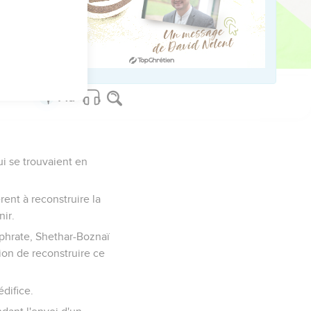
et ce jusqu'à la
ui se trouvaient en
rent à reconstruire la
ir.
uphrate, Shethar-Boznaï
tion de reconstruire ce
difice.