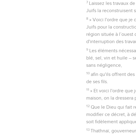
7
Laissez les travaux de
Juifs la reconstruisent
8
» Voici l'ordre que j
Juifs pour la construct
région située à l’ouest
d'interruption des trava
9
Les éléments nécessai
blé, sel, vin et huile –
sans négligence,
10
afin qu'ils offrent des
de ses fils.
11
» Et voici l'ordre qu
maison, on la dressera 
12
Que le Dieu qui fait 
modifier ce décret, à dé
soit fidèlement appliqué
13
Thathnaï, gouverneur 