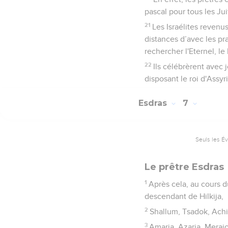
pascal pour tous les Jui
21
Les Israélites revenu
distances d’avec les pra
rechercher l'Eternel, le 
22
Ils célébrèrent avec j
disposant le roi d'Assyr
Esdras
7
Seuls les É
Le prêtre Esdras
1
Après cela, au cours du
descendant de Hilkija,
2
Shallum, Tsadok, Achi
3
Amaria, Azaria, Merajo