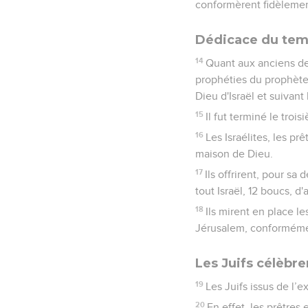
conformèrent fidèlement
Dédicace du temp
14
Quant aux anciens des
prophéties du prophète A
Dieu d'Israël et suivant
15
Il fut terminé le tro
16
Les Israélites, les prê
maison de Dieu.
17
Ils offrirent, pour s
tout Israël, 12 boucs, d'
18
Ils mirent en place le
Jérusalem, conformément
Les Juifs célèbre
19
Les Juifs issus de l’
20
En effet, les prêtres 