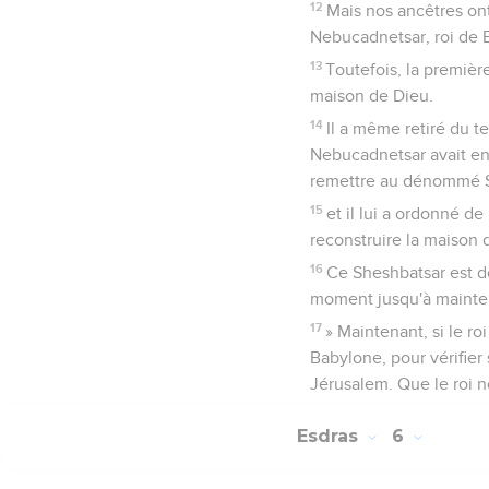
12
Mais nos ancêtres ont
Nebucadnetsar, roi de B
13
Toutefois, la premièr
maison de Dieu.
14
Il a même retiré du t
Nebucadnetsar avait enl
remettre au dénommé Sh
15
et il lui a ordonné d
reconstruire la maison
16
Ce Sheshbatsar est do
moment jusqu'à maintena
17
» Maintenant, si le r
Babylone, pour vérifier
Jérusalem. Que le roi n
Esdras
6