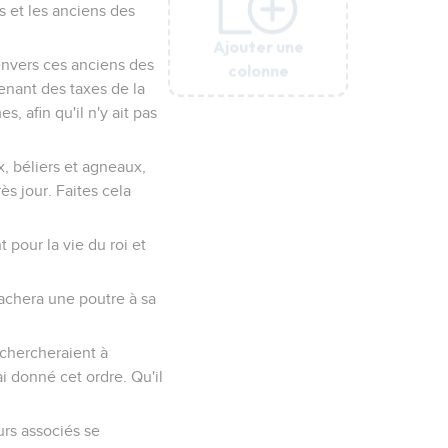
s et les anciens des
Ajouter une
Ajouter une
Ajouter une
Ajouter une
Ajouter une
envers ces anciens des
colonne
colonne
colonne
colonne
colonne
venant des taxes de la
 afin qu'il n'y ait pas
, béliers et agneaux,
ès jour. Faites cela
t pour la vie du roi et
rachera une poutre à sa
 chercheraient à
i donné cet ordre. Qu'il
urs associés se