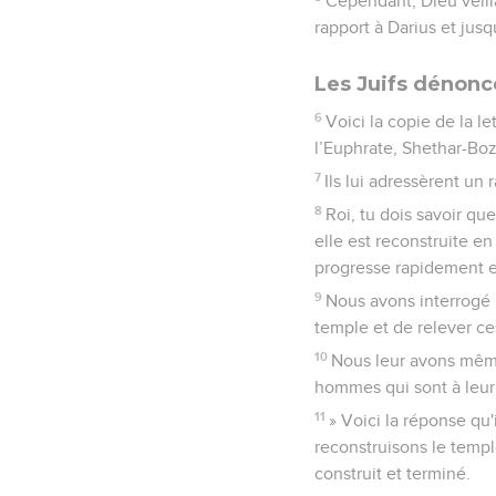
Cependant, Dieu veilla
rapport à Darius et jusqu
Les Juifs dénonc
6
Voici la copie de la l
l’Euphrate, Shethar-Boz
7
Ils lui adressèrent un 
8
Roi, tu dois savoir q
elle est reconstruite en 
progresse rapidement e
9
Nous avons interrogé 
temple et de relever ce
10
Nous leur avons même
hommes qui sont à leur 
11
» Voici la réponse qu'
reconstruisons le temple 
construit et terminé.