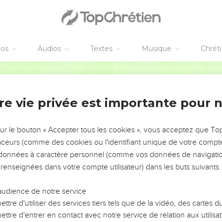
rtaxerxès
yée par le roi à Rehum, le commandant, à Shimshaï, son secrétair
arie et dans le reste de la région située à l’ouest de l’Euphrate 
éos
Audios
Textes
Musique
Chrét
Segond 21
ous avez envoyée a été lue distinctement devant moi.
aire des recherches, et l'on a trouvé que depuis toujours cette vi
re vie privée est importante pour 
té des rébellions et des révoltes.
Jérusalem des rois puissants, qui ont exercé leur domination sur to
t auxquels on payait taxe, impôt et droit de passage.
sur le bouton « Accepter tous les cookies », vous acceptez que T
traceurs (comme des cookies ou l'identifiant unique de votre compte 
e cesser les travaux de ces hommes, afin que cette ville ne soit
s données à caractère personnel (comme vos données de navigatio
nné l’autorisation.
 renseignées dans votre compte utilisateur) dans les buts suivants 
ce concernant cette affaire, afin que le préjudice porté aux rois
a lettre du roi Artaxerxès eut été lue devant eux, Rehum, Shimsha
audience de notre service
èrent de se rendre à Jérusalem vers les Juifs, et ils firent cesser
ttre d'utiliser des services tiers tels que de la vidéo, des cartes
ttre d'entrer en contact avec notre service de relation aux utilisat