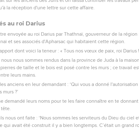
it sur les anciens des Juifs et on laissa continuer les travaux pe
'à la réception d'une lettre sur cette affaire.
és au roi Darius
ettre envoyée au roi Darius par Thathnaï, gouverneur de la région 
naï et ses associés d'Apharsac qui habitaient cette région.
rapport dont voici la teneur : « Tous nos vœux de paix, roi Darius 
ue nous nous sommes rendus dans la province de Juda à la maison
pierres de taille et le bois est posé contre les murs ; ce travail e
ntre leurs mains.
les anciens en leur demandant : ‘Qui vous a donné l'autorisation
s murs ?’
 demandé leurs noms pour te les faire connaître en te donnant 
tête.
ils nous ont faite : ‘Nous sommes les serviteurs du Dieu du ciel et
qui avait été construit il y a bien longtemps. C’était un grand roi 