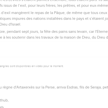
fs issus de l’exil, pour leurs frères, les prêtres, et pour eux-même
s d’exil mangèrent le repas de la Pâque, de même que tous ceux q
tiques impures des nations installées dans le pays et s’étaient j
Dieu d'Israël.
oie, pendant sept jours, la fête des pains sans levain, car l'Eterne
ie à les soutenir dans les travaux de la maison de Dieu, du Dieu d'
vangiles sont disponibles en vidéo pour le moment.
 règne d'Artaxerxès sur la Perse, arriva Esdras, fils de Seraja, peti
thub,
th,