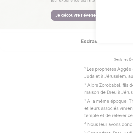
Reprise des trav
24
A ce moment-là donc, 
deuxième année du règn
Esdras
5
Seuls les É
1
Les prophètes Aggée et 
Juda et à Jérusalem, au
2
Alors Zorobabel, fils 
maison de Dieu à Jérusa
3
A la même époque, Tha
et leurs associés vinren
temple et de relever ce
4
Nous leur avons donc 
5