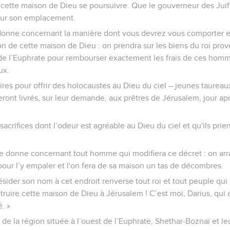
 cette maison de Dieu se poursuivre. Que le gouverneur des Juif
 sur son emplacement.
e donne concernant la manière dont vous devrez vous comporter 
ion de cette maison de Dieu : on prendra sur les biens du roi pro
 de l’Euphrate pour rembourser exactement les frais de ces hommes,
ux.
res pour offrir des holocaustes au Dieu du ciel – jeunes taureaux
 seront livrés, sur leur demande, aux prêtres de Jérusalem, jour apr
 sacrifices dont l’odeur est agréable au Dieu du ciel et qu'ils prien
e je donne concernant tout homme qui modifiera ce décret : on ar
pour l’y empaler et l'on fera de sa maison un tas de décombres.
résider son nom à cet endroit renverse tout roi et tout peuple qui
truire cette maison de Dieu à Jérusalem ! C’est moi, Darius, qui a
. »
de la région située à l’ouest de l’Euphrate, Shethar-Boznaï et le