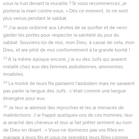
vous la nuit devant la muraille ? Si vous recommencez, je
porterai la main contre vous. » Dès ce moment, ils ne sont
plus venus pendant le sabbat.
22
J’ai aussi ordonné aux Lévites de se purifier et de venir
garder les portes pour respecter la sainteté du jour du
sabbat. Souviens-toi de moi, mon Dieu, à cause de cela, mon
Dieu, et aie pitié de moi conformément à ta grande bonté !
23
A la même époque encore, j’ai vu des Juifs qui avaient
installé chez eux des femmes asdodiennes, ammonites,
moabites.
24
La moitié de leurs fils parlaient l'asdodien mais ne savaient
pas parler la langue des Juifs : c’était comme une langue
étrangère pour eux.
25
Je leur ai adressé des reproches et les ai menacés de
malédictions. J’ai frappé quelques-uns de ces hommes, leur
ai arraché des cheveux et leur ai fait prêter serment au nom
de Dieu en disant : « Vous ne donnerez pas vos filles en
mariage à leurs fils et vous ne prendrez leurs filles comme