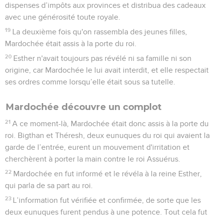
dispenses d’impôts aux provinces et distribua des cadeaux
avec une générosité toute royale.
19
La deuxième fois qu'on rassembla des jeunes filles,
Mardochée était assis à la porte du roi.
20
Esther n'avait toujours pas révélé ni sa famille ni son
origine, car Mardochée le lui avait interdit, et elle respectait
ses ordres comme lorsqu’elle était sous sa tutelle.
Mardochée découvre un complot
21
A ce moment-là, Mardochée était donc assis à la porte du
roi. Bigthan et Théresh, deux eunuques du roi qui avaient la
garde de l’entrée, eurent un mouvement d'irritation et
cherchèrent à porter la main contre le roi Assuérus.
22
Mardochée en fut informé et le révéla à la reine Esther,
qui parla de sa part au roi.
23
L’information fut vérifiée et confirmée, de sorte que les
deux eunuques furent pendus à une potence. Tout cela fut