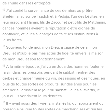
de l'huile dans les entrepôts.
13
J’ai confié la surveillance de ces derniers au prêtre
Shélémia, au scribe Tsadok et à Pedaja, l'un des Lévites, en
leur associant Hanan, fils de Zaccur et petit-fils de Matthania,
car ces hommes avaient la réputation d'être dignes de
confiance, et je les ai chargés de faire les distributions à
leurs frères.
14
Souviens-toi de moi, mon Dieu, à cause de cela, mon
Dieu, et n'oublie pas mes actes de fidélité envers la maison
de mon Dieu et son fonctionnement !
15
A la même époque, j’ai vu en Juda des hommes fouler le
raisin dans les pressoirs pendant le sabbat, rentrer des
gerbes et charger même du vin, des raisins et des figues, en
plus de toutes sortes de produits, sur des ânes pour les
amener à Jérusalem le jour du sabbat. Je les ai avertis, le
jour où ils vendaient leurs denrées.
16
Il y avait aussi des Tyriens, installés là, qui apportaient du
poisson ainsi que toutes sortes de marchandises et qui les