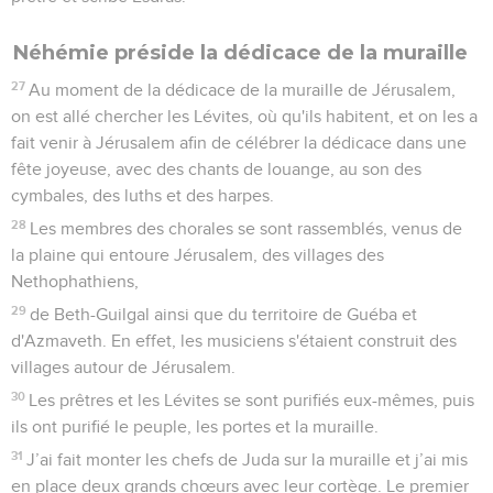
Néhémie préside la dédicace de la muraille
27
Au moment de la dédicace de la muraille de Jérusalem,
on est allé chercher les Lévites, où qu'ils habitent, et on les a
fait venir à Jérusalem afin de célébrer la dédicace dans une
fête joyeuse, avec des chants de louange, au son des
cymbales, des luths et des harpes.
28
Les membres des chorales se sont rassemblés, venus de
la plaine qui entoure Jérusalem, des villages des
Nethophathiens,
29
de Beth-Guilgal ainsi que du territoire de Guéba et
d'Azmaveth. En effet, les musiciens s'étaient construit des
villages autour de Jérusalem.
30
Les prêtres et les Lévites se sont purifiés eux-mêmes, puis
ils ont purifié le peuple, les portes et la muraille.
31
J’ai fait monter les chefs de Juda sur la muraille et j’ai mis
en place deux grands chœurs avec leur cortège. Le premier