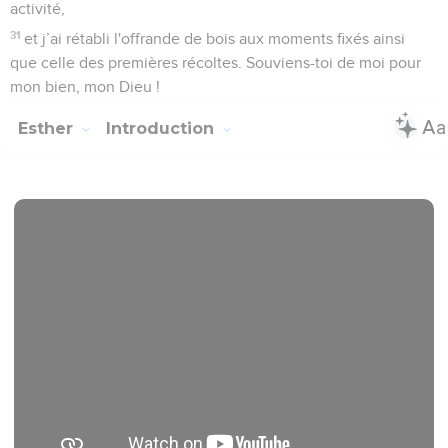
activité,
31
et j’ai rétabli l'offrande de bois aux moments fixés ainsi
que celle des premières récoltes. Souviens-toi de moi pour
mon bien, mon Dieu !
Esther
Introduction