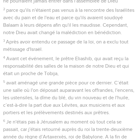
ne pourraient jamais entrer dans l'assemblée de Dieu
2
parce qu'ils n'étaient pas venus à la rencontre des Israélites
avec du pain et de l'eau et parce qu'ils avaient soudoyé
Balaam à leurs dépens afin qu'il les maudisse. Cependant,
notre Dieu avait changé la malédiction en bénédiction.
3
Après avoir entendu ce passage de la loi, on a exclu tout
métissage d'Israël.
4
Avant cet événement, le prêtre Eliashib, qui avait reçu la
responsabilité des salles de la maison de notre Dieu et qui
était un proche de Tobija,
5
avait aménagé une grande pièce pour ce dernier. C’était
une salle où l'on déposait auparavant les offrandes, l'encens,
les ustensiles, la dîme du blé, du vin nouveau et de l'huile,
c’est-à-dire la part due aux Lévites, aux musiciens et aux
portiers et les prélèvements destinés aux prêtres.
6
Je n'étais pas à Jérusalem au moment où tout cela se
passait, car j'étais retourné auprès du roi la trente-deuxième
année du règne d’Artaxerxès, roi de Babylone. A la fin de