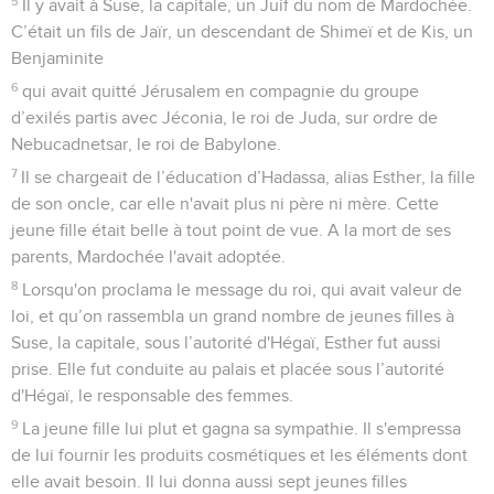
5
Il y avait à Suse, la capitale, un Juif du nom de Mardochée.
C’était un fils de Jaïr, un descendant de Shimeï et de Kis, un
Benjaminite
6
qui avait quitté Jérusalem en compagnie du groupe
d’exilés partis avec Jéconia, le roi de Juda, sur ordre de
Nebucadnetsar, le roi de Babylone.
7
Il se chargeait de l’éducation d’Hadassa, alias Esther, la fille
de son oncle, car elle n'avait plus ni père ni mère. Cette
jeune fille était belle à tout point de vue. A la mort de ses
parents, Mardochée l'avait adoptée.
8
Lorsqu'on proclama le message du roi, qui avait valeur de
loi, et qu’on rassembla un grand nombre de jeunes filles à
Suse, la capitale, sous l’autorité d'Hégaï, Esther fut aussi
prise. Elle fut conduite au palais et placée sous l’autorité
d'Hégaï, le responsable des femmes.
9
La jeune fille lui plut et gagna sa sympathie. Il s'empressa
de lui fournir les produits cosmétiques et les éléments dont
elle avait besoin. Il lui donna aussi sept jeunes filles