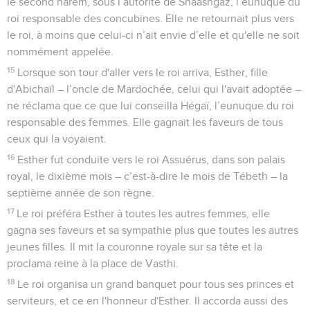
le second harem, sous l’autorité de Shaashgaz, l’eunuque du
roi responsable des concubines. Elle ne retournait plus vers
le roi, à moins que celui-ci n’ait envie d’elle et qu'elle ne soit
nommément appelée.
15
Lorsque son tour d'aller vers le roi arriva, Esther, fille
d'Abichaïl – l’oncle de Mardochée, celui qui l'avait adoptée –
ne réclama que ce que lui conseilla Hégaï, l’eunuque du roi
responsable des femmes. Elle gagnait les faveurs de tous
ceux qui la voyaient.
16
Esther fut conduite vers le roi Assuérus, dans son palais
royal, le dixième mois – c’est-à-dire le mois de Tébeth – la
septième année de son règne.
17
Le roi préféra Esther à toutes les autres femmes, elle
gagna ses faveurs et sa sympathie plus que toutes les autres
jeunes filles. Il mit la couronne royale sur sa tête et la
proclama reine à la place de Vasthi.
18
Le roi organisa un grand banquet pour tous ses princes et
serviteurs, et ce en l'honneur d'Esther. Il accorda aussi des