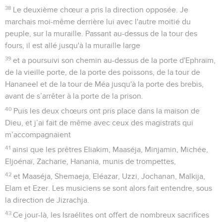
38
Le deuxième chœur a pris la direction opposée. Je
marchais moi-même derrière lui avec l'autre moitié du
peuple, sur la muraille. Passant au-dessus de la tour des
fours, il est allé jusqu'à la muraille large
39
et a poursuivi son chemin au-dessus de la porte d'Ephraïm,
de la vieille porte, de la porte des poissons, de la tour de
Hananeel et de la tour de Méa jusqu'à la porte des brebis,
avant de s’arrêter à la porte de la prison.
40
Puis les deux chœurs ont pris place dans la maison de
Dieu, et j’ai fait de même avec ceux des magistrats qui
m’accompagnaient
41
ainsi que les prêtres Eliakim, Maaséja, Minjamin, Michée,
Eljoénaï, Zacharie, Hanania, munis de trompettes,
42
et Maaséja, Shemaeja, Eléazar, Uzzi, Jochanan, Malkija,
Elam et Ezer. Les musiciens se sont alors fait entendre, sous
la direction de Jizrachja.
43
Ce jour-là, les Israélites ont offert de nombreux sacrifices