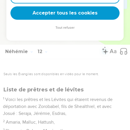
33
Hatsor, Rama, Guitthaïm,
Accepter tous les cookies
34
Hadid, Tseboïm, Neballath,
35
Lod, Ono et la vallée des artisans.
Tout refuser
36
Certains Lévites étaient installés dans les parties de Juda
rattachées à Benjamin.
Néhémie
12
Seuls les Évangiles sont disponibles en vidéo pour le moment.
Liste de prêtres et de lévites
1
Voici les prêtres et les Lévites qui étaient revenus de
déportation avec Zorobabel, fils de Shealthiel, et avec
Josué : Seraja, Jérémie, Esdras,
2
Amaria, Malluc, Hattush,
3