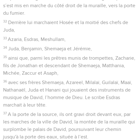
s’est mis en marche du côté droit de la muraille, vers la porte
du fumier.
32
Derrière lui marchaient Hosée et la moitié des chefs de
Juda,
33
Azaria, Esdras, Meshullam,
34
Juda, Benjamin, Shemaeja et Jérémie,
35
ainsi que, parmi les prêtres munis de trompettes, Zacharie,
fils de Jonathan et descendant de Shemaeja, Matthania,
Michée, Zaccur et Asaph,
36
avec ses frères Shemaeja, Azareel, Milalaï, Guilalaï, Maaï,
Nathanaël, Juda et Hanani qui jouaient des instruments de
musique de David, l’homme de Dieu. Le scribe Esdras
marchait à leur tête.
37
A la porte de la source, ils ont gravi droit devant eux, par
les marches de la ville de David, la montée de la muraille qui
surplombe le palais de David, poursuivant leur chemin
jusqu'à la porte des eaux, située à l’est.