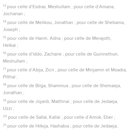
13
pour celle d’Esdras, Meshullam ; pour celle d’Amaria,
Jochanan ;
14
pour celle de Melikou, Jonathan ; pour celle de Shebania,
Joseph ;
15
pour celle de Harim, Adna ; pour celle de Merajoth,
Helkaï ;
16
pour celle d’Iddo, Zacharie ; pour celle de Guinnethon,
Meshullam ;
17
pour celle d’Abija, Zicri ; pour celle de Minjamin et Moadia,
Pilthaï ;
18
pour celle de Bilga, Shammua ; pour celle de Shemaeja,
Jonathan ;
19
pour celle de Jojarib, Matthnaï ; pour celle de Jedaeja,
Uzzi ;
20
pour celle de Sallaï, Kallaï ; pour celle d’Amok, Eber ;
21
pour celle de Hilkija, Hashabia ; pour celle de Jedaeja,