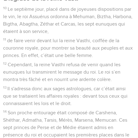
10
Le septième jour, placé dans de joyeuses dispositions par
le vin, le roi Assuérus ordonna à Mehuman, Biztha, Harbona,
Bigtha, Abagtha, Zéthar et Carcas, les sept eunuques qui
étaient à son service,
11
de faire venir devant lui la reine Vasthi, coiffée de la
couronne royale, pour montrer sa beauté aux peuples et aux
princes. En effet, c’était une belle femme.
12
Cependant, la reine Vasthi refusa de venir quand les
eunuques lui transmirent le message du roi. Le roi s’en
montra très fâché et en nourrit une ardente colère.
13
Il s'adressa donc aux sages astrologues, car c’était ainsi
que se traitaient les affaires royales : devant tous ceux qui
connaissaient les lois et le droit.
14
Son proche entourage était composé de Carshena,
Shéthar, Admatha, Tarsis, Mérès, Marsena, Memucan. Ces
sept princes de Perse et de Médie étaient admis en
présence du roi et occupaient les premières places dans le