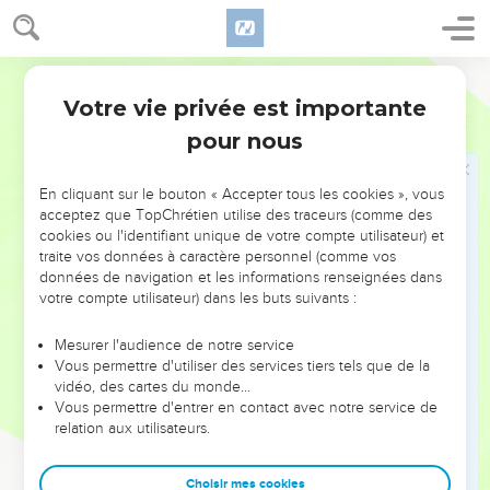
bourgades qui en dépendaient, à Dibon et dans les
bourgades qui en dépendaient, à Jekabtseel et dans les
villages voisins,
Segond 21
26
à Jéshua, à Molada, à Beth-Paleth,
Votre vie privée est importante
Néhémie
11
27
à Hatsar-Shual, à Beer-Shéba et dans les bourgades qui en
pour nous
dépendaient,
28
à Tsiklag, à Mecona et dans les bourgades qui en
En cliquant sur le bouton « Accepter tous les cookies », vous
acceptez que TopChrétien utilise des traceurs (comme des
dépendaient,
cookies ou l'identifiant unique de votre compte utilisateur) et
29
à En-Rimmon, à Tsorea, à Jarmuth,
traite vos données à caractère personnel (comme vos
données de navigation et les informations renseignées dans
30
à Zanoach, Adullam et les villages voisins, à Lakis et dans
votre compte utilisateur) dans les buts suivants :
son territoire, à Azéka et dans les bourgades qui en
dépendaient. Leur zone d’habitation s’étendait de Beer-
Mesurer l'audience de notre service
Shéba à la vallée de Hinnom.
Vous permettre d'utiliser des services tiers tels que de la
vidéo, des cartes du monde…
31
Quant aux Benjaminites, leur zone d’habitation partait de
Vous permettre d'entrer en contact avec notre service de
Guéba et comprenait Micmash, Ajja, Béthel et les bourgades
relation aux utilisateurs.
qui en dépendaient,
32
Anathoth, Nob, Hanania,
Choisir mes cookies