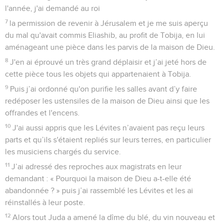
l'année, j'ai demandé au roi
7
la permission de revenir à Jérusalem et je me suis aperçu
du mal qu'avait commis Eliashib, au profit de Tobija, en lui
aménageant une pièce dans les parvis de la maison de Dieu.
8
J'en ai éprouvé un très grand déplaisir et j’ai jeté hors de
cette pièce tous les objets qui appartenaient à Tobija.
9
Puis j’ai ordonné qu'on purifie les salles avant d’y faire
redéposer les ustensiles de la maison de Dieu ainsi que les
offrandes et l'encens.
10
J'ai aussi appris que les Lévites n’avaient pas reçu leurs
parts et qu’ils s'étaient repliés sur leurs terres, en particulier
les musiciens chargés du service.
11
J’ai adressé des reproches aux magistrats en leur
demandant : « Pourquoi la maison de Dieu a-t-elle été
abandonnée ? » puis j’ai rassemblé les Lévites et les ai
réinstallés à leur poste.
12
Alors tout Juda a amené la dîme du blé, du vin nouveau et