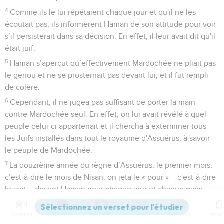
4
Comme ils le lui répétaient chaque jour et qu'il ne les
écoutait pas, ils informèrent Haman de son attitude pour voir
s’il persisterait dans sa décision. En effet, il leur avait dit qu'il
était juif.
5
Haman s’aperçut qu’effectivement Mardochée ne pliait pas
le genou et ne se prosternait pas devant lui, et il fut rempli
de colère.
6
Cependant, il ne jugea pas suffisant de porter la main
contre Mardochée seul. En effet, on lui avait révélé à quel
peuple celui-ci appartenait et il chercha à exterminer tous
les Juifs installés dans tout le royaume d'Assuérus, à savoir
le peuple de Mardochée.
7
La douzième année du règne d’Assuérus, le premier mois,
c’est-à-dire le mois de Nisan, on jeta le « pour » – c'est-à-dire
le sort – devant Haman pour chaque jour et chaque mois
successivement, et le sort désigna le douzième mois, c’est-
à-dire celui d'Adar.
Contenus
Versions
Commentaires
Strong
Dictionnaire