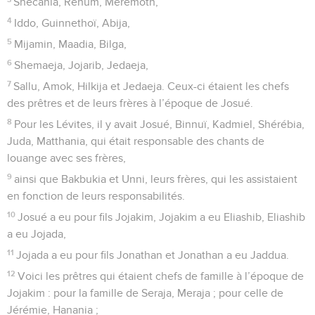
Shecania, Rehum, Merémoth,
4
Iddo, Guinnethoï, Abija,
5
Mijamin, Maadia, Bilga,
6
Shemaeja, Jojarib, Jedaeja,
7
Sallu, Amok, Hilkija et Jedaeja. Ceux-ci étaient les chefs
des prêtres et de leurs frères à l’époque de Josué.
8
Pour les Lévites, il y avait Josué, Binnuï, Kadmiel, Shérébia,
Juda, Matthania, qui était responsable des chants de
louange avec ses frères,
9
ainsi que Bakbukia et Unni, leurs frères, qui les assistaient
en fonction de leurs responsabilités.
10
Josué a eu pour fils Jojakim, Jojakim a eu Eliashib, Eliashib
a eu Jojada,
11
Jojada a eu pour fils Jonathan et Jonathan a eu Jaddua.
12
Voici les prêtres qui étaient chefs de famille à l’époque de
Jojakim : pour la famille de Seraja, Meraja ; pour celle de
Jérémie, Hanania ;