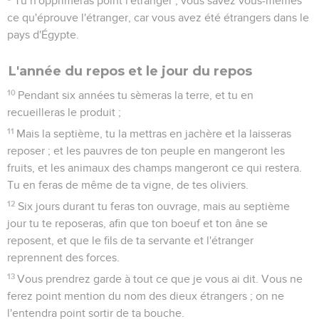
Tu n'opprimeras point l'étranger ; vous savez vous-mêmes
ce qu'éprouve l'étranger, car vous avez été étrangers dans le
pays d'Égypte.
L'année du repos et le jour du repos
10
Pendant six années tu sèmeras la terre, et tu en
recueilleras le produit ;
11
Mais la septième, tu la mettras en jachère et la laisseras
reposer ; et les pauvres de ton peuple en mangeront les
fruits, et les animaux des champs mangeront ce qui restera.
Tu en feras de même de ta vigne, de tes oliviers.
12
Six jours durant tu feras ton ouvrage, mais au septième
jour tu te reposeras, afin que ton boeuf et ton âne se
reposent, et que le fils de ta servante et l'étranger
reprennent des forces.
13
Vous prendrez garde à tout ce que je vous ai dit. Vous ne
ferez point mention du nom des dieux étrangers ; on ne
l'entendra point sortir de ta bouche.