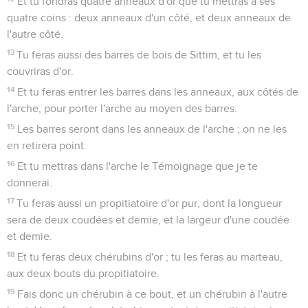
Et tu fondras quatre anneaux d'or que tu mettras à ses
quatre coins : deux anneaux d'un côté, et deux anneaux de
l'autre côté.
13
Tu feras aussi des barres de bois de Sittim, et tu les
couvriras d'or.
14
Et tu feras entrer les barres dans les anneaux, aux côtés de
l'arche, pour porter l'arche au moyen des barres.
15
Les barres seront dans les anneaux de l'arche ; on ne les
en retirera point.
16
Et tu mettras dans l'arche le Témoignage que je te
donnerai.
17
Tu feras aussi un propitiatoire d'or pur, dont la longueur
sera de deux coudées et demie, et la largeur d'une coudée
et demie.
18
Et tu feras deux chérubins d'or ; tu les feras au marteau,
aux deux bouts du propitiatoire.
19
Fais donc un chérubin à ce bout, et un chérubin à l'autre