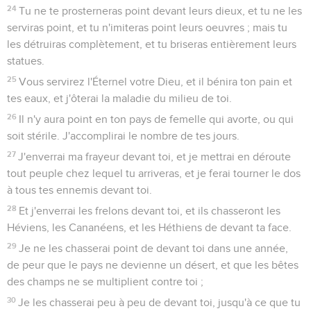
24
Tu ne te prosterneras point devant leurs dieux, et tu ne les
serviras point, et tu n'imiteras point leurs oeuvres ; mais tu
les détruiras complètement, et tu briseras entièrement leurs
statues.
25
Vous servirez l'Éternel votre Dieu, et il bénira ton pain et
tes eaux, et j'ôterai la maladie du milieu de toi.
26
Il n'y aura point en ton pays de femelle qui avorte, ou qui
soit stérile. J'accomplirai le nombre de tes jours.
27
J'enverrai ma frayeur devant toi, et je mettrai en déroute
tout peuple chez lequel tu arriveras, et je ferai tourner le dos
à tous tes ennemis devant toi.
28
Et j'enverrai les frelons devant toi, et ils chasseront les
Héviens, les Cananéens, et les Héthiens de devant ta face.
29
Je ne les chasserai point de devant toi dans une année,
de peur que le pays ne devienne un désert, et que les bêtes
des champs ne se multiplient contre toi ;
30
Je les chasserai peu à peu de devant toi, jusqu'à ce que tu