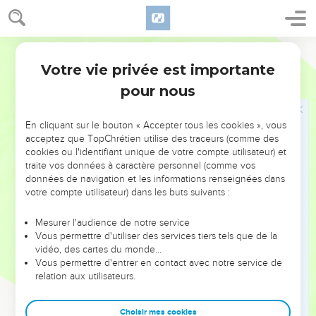
17
Alors Moïse fit sortir le peuple du camp, au-devant de
Dieu ; et ils s'arrêtèrent au pied de la montagne.
18
Or, le mont Sinaï était tout en fumée, parce que l'Éternel y
Ostervald
était descendu dans le feu ; et sa fumée montait comme la
Votre vie privée est importante
Exode
19
fumée d'une fournaise, et toute la montagne tremblait fort.
pour nous
19
Et le son de la trompette allait se renforçant de plus en
plus ; Moïse parlait, et Dieu lui répondait par une voix.
En cliquant sur le bouton « Accepter tous les cookies », vous
20
L'Éternel descendit donc sur le mont Sinaï, au sommet de
acceptez que TopChrétien utilise des traceurs (comme des
cookies ou l'identifiant unique de votre compte utilisateur) et
la montagne ; et l'Éternel appela Moïse au sommet de la
traite vos données à caractère personnel (comme vos
montagne, et Moïse y monta.
données de navigation et les informations renseignées dans
21
Et l'Éternel dit à Moïse : Descends, somme le peuple de ne
votre compte utilisateur) dans les buts suivants :
point faire irruption vers l'Éternel, pour voir ; de peur qu'un
Mesurer l'audience de notre service
grand nombre d'entre eux ne périsse.
Vous permettre d'utiliser des services tiers tels que de la
22
Et même, que les sacrificateurs qui s'approchent de
vidéo, des cartes du monde…
Vous permettre d'entrer en contact avec notre service de
l'Éternel, se sanctifient, de peur que l'Éternel ne les frappe.
relation aux utilisateurs.
23
Et Moïse dit à l'Éternel : Le peuple ne peut monter vers le
mont Sinaï, car tu nous en as fait sommation, en disant : Fixe
Choisir mes cookies