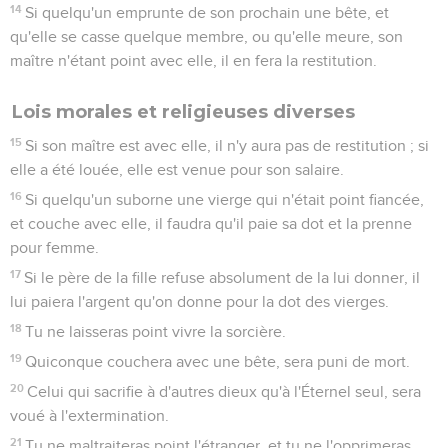
14
Si quelqu'un emprunte de son prochain une bête, et
qu'elle se casse quelque membre, ou qu'elle meure, son
maître n'étant point avec elle, il en fera la restitution.
Lois morales et religieuses diverses
15
Si son maître est avec elle, il n'y aura pas de restitution ; si
elle a été louée, elle est venue pour son salaire.
16
Si quelqu'un suborne une vierge qui n'était point fiancée,
et couche avec elle, il faudra qu'il paie sa dot et la prenne
pour femme.
17
Si le père de la fille refuse absolument de la lui donner, il
lui paiera l'argent qu'on donne pour la dot des vierges.
18
Tu ne laisseras point vivre la sorcière.
19
Quiconque couchera avec une bête, sera puni de mort.
20
Celui qui sacrifie à d'autres dieux qu'à l'Éternel seul, sera
voué à l'extermination.
21
Tu ne maltraiteras point l'étranger, et tu ne l'opprimeras