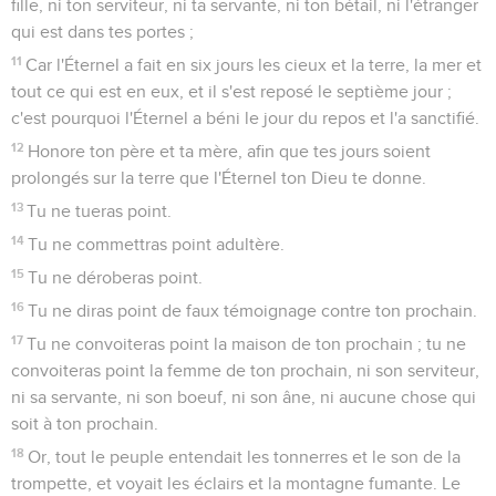
fille, ni ton serviteur, ni ta servante, ni ton bétail, ni l'étranger
qui est dans tes portes ;
11
Car l'Éternel a fait en six jours les cieux et la terre, la mer et
tout ce qui est en eux, et il s'est reposé le septième jour ;
c'est pourquoi l'Éternel a béni le jour du repos et l'a sanctifié.
12
Honore ton père et ta mère, afin que tes jours soient
prolongés sur la terre que l'Éternel ton Dieu te donne.
13
Tu ne tueras point.
14
Tu ne commettras point adultère.
15
Tu ne déroberas point.
16
Tu ne diras point de faux témoignage contre ton prochain.
17
Tu ne convoiteras point la maison de ton prochain ; tu ne
convoiteras point la femme de ton prochain, ni son serviteur,
ni sa servante, ni son boeuf, ni son âne, ni aucune chose qui
soit à ton prochain.
18
Or, tout le peuple entendait les tonnerres et le son de la
trompette, et voyait les éclairs et la montagne fumante. Le