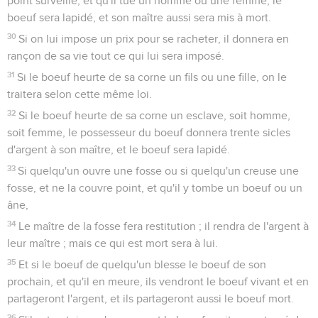
point surveillé, et qu'il tue un homme ou une femme, le
boeuf sera lapidé, et son maître aussi sera mis à mort.
30
Si on lui impose un prix pour se racheter, il donnera en
rançon de sa vie tout ce qui lui sera imposé.
31
Si le boeuf heurte de sa corne un fils ou une fille, on le
traitera selon cette même loi.
32
Si le boeuf heurte de sa corne un esclave, soit homme,
soit femme, le possesseur du boeuf donnera trente sicles
d'argent à son maître, et le boeuf sera lapidé.
33
Si quelqu'un ouvre une fosse ou si quelqu'un creuse une
fosse, et ne la couvre point, et qu'il y tombe un boeuf ou un
âne,
34
Le maître de la fosse fera restitution ; il rendra de l'argent à
leur maître ; mais ce qui est mort sera à lui.
35
Et si le boeuf de quelqu'un blesse le boeuf de son
prochain, et qu'il en meure, ils vendront le boeuf vivant et en
partageront l'argent, et ils partageront aussi le boeuf mort.
36