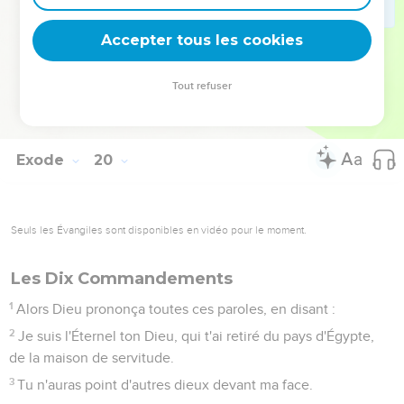
des limites autour de la montagne, et sanctifie-la.
24
Et l'Éternel lui dit : Va, descends ; puis tu monteras, toi et
Accepter tous les cookies
Aaron avec toi ; mais que les sacrificateurs et le peuple ne
fassent pas irruption pour monter vers l'Éternel, de peur qu'il
Tout refuser
ne les frappe.
25
Moïse donc descendit vers le peuple, et il le leur dit.
Exode
20
Seuls les Évangiles sont disponibles en vidéo pour le moment.
Les Dix Commandements
1
Alors Dieu prononça toutes ces paroles, en disant :
2
Je suis l'Éternel ton Dieu, qui t'ai retiré du pays d'Égypte,
de la maison de servitude.
3
Tu n'auras point d'autres dieux devant ma face.