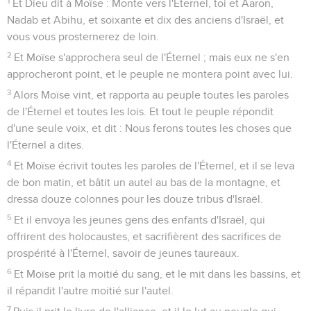
1
Et Dieu dit à Moïse : Monte vers l'Éternel, toi et Aaron,
Nadab et Abihu, et soixante et dix des anciens d'Israël, et
vous vous prosternerez de loin.
2
Et Moïse s'approchera seul de l'Éternel ; mais eux ne s'en
approcheront point, et le peuple ne montera point avec lui.
3
Alors Moïse vint, et rapporta au peuple toutes les paroles
de l'Éternel et toutes les lois. Et tout le peuple répondit
d'une seule voix, et dit : Nous ferons toutes les choses que
l'Éternel a dites.
4
Et Moïse écrivit toutes les paroles de l'Éternel, et il se leva
de bon matin, et bâtit un autel au bas de la montagne, et
dressa douze colonnes pour les douze tribus d'Israël.
5
Et il envoya les jeunes gens des enfants d'Israël, qui
offrirent des holocaustes, et sacrifièrent des sacrifices de
prospérité à l'Éternel, savoir de jeunes taureaux.
6
Et Moïse prit la moitié du sang, et le mit dans les bassins, et
il répandit l'autre moitié sur l'autel.
7