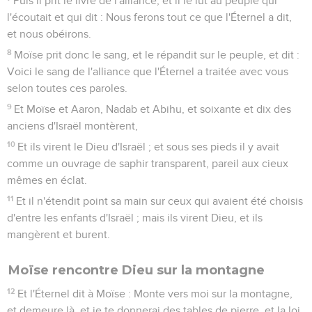
Puis il prit le livre de l'alliance, et il le lut au peuple qui
l'écoutait et qui dit : Nous ferons tout ce que l'Éternel a dit,
et nous obéirons.
8
Moïse prit donc le sang, et le répandit sur le peuple, et dit :
Voici le sang de l'alliance que l'Éternel a traitée avec vous
selon toutes ces paroles.
9
Et Moïse et Aaron, Nadab et Abihu, et soixante et dix des
anciens d'Israël montèrent,
10
Et ils virent le Dieu d'Israël ; et sous ses pieds il y avait
comme un ouvrage de saphir transparent, pareil aux cieux
mêmes en éclat.
11
Et il n'étendit point sa main sur ceux qui avaient été choisis
d'entre les enfants d'Israël ; mais ils virent Dieu, et ils
mangèrent et burent.
Moïse rencontre Dieu sur la montagne
12
Et l'Éternel dit à Moïse : Monte vers moi sur la montagne,
et demeure là, et je te donnerai des tables de pierre, et la loi