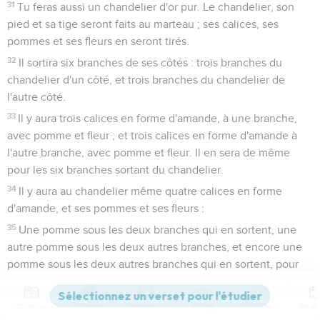
31
Tu feras aussi un chandelier d'or pur. Le chandelier, son
pied et sa tige seront faits au marteau ; ses calices, ses
pommes et ses fleurs en seront tirés.
32
Il sortira six branches de ses côtés : trois branches du
chandelier d'un côté, et trois branches du chandelier de
l'autre côté.
33
Il y aura trois calices en forme d'amande, à une branche,
avec pomme et fleur ; et trois calices en forme d'amande à
l'autre branche, avec pomme et fleur. Il en sera de même
pour les six branches sortant du chandelier.
34
Il y aura au chandelier même quatre calices en forme
d'amande, et ses pommes et ses fleurs :
35
Une pomme sous les deux branches qui en sortent, une
autre pomme sous les deux autres branches, et encore une
pomme sous les deux autres branches qui en sortent, pour
les six branches sortant du chandelier.
36
Ses pommes et ses branches en seront tirées ; il sera tout
Contenus
Versions
Commentaires
Strong
Dictionnaire
entier d'une seule pièce au marteau, en or pur.