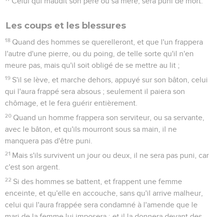
Celui qui maudit son père ou sa mère, sera puni de mort.
Les coups et les blessures
18
Quand des hommes se querelleront, et que l'un frappera
l'autre d'une pierre, ou du poing, de telle sorte qu'il n'en
meure pas, mais qu'il soit obligé de se mettre au lit ;
19
S'il se lève, et marche dehors, appuyé sur son bâton, celui
qui l'aura frappé sera absous ; seulement il paiera son
chômage, et le fera guérir entièrement.
20
Quand un homme frappera son serviteur, ou sa servante,
avec le bâton, et qu'ils mourront sous sa main, il ne
manquera pas d'être puni.
21
Mais s'ils survivent un jour ou deux, il ne sera pas puni, car
c'est son argent.
22
Si des hommes se battent, et frappent une femme
enceinte, et qu'elle en accouche, sans qu'il arrive malheur,
celui qui l'aura frappée sera condamné à l'amende que le
mari de la femme lui imposera ; et il la donnera devant des