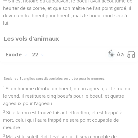
S'il est notoire qu'auparavant le boeuf avait accoutumé de
heurter de sa corne, et que son maître ne l'ait point gardé, il
devra rendre boeuf pour boeuf ; mais le boeuf mort sera à
lui.
Les vols d'animaux
Exode
22
Seuls les Évangiles sont disponibles en vidéo pour le moment.
1
Si un homme dérobe un boeuf, ou un agneau, et le tue ou
le vend, il restituera cinq boeufs pour le boeuf, et quatre
agneaux pour l'agneau.
2
Si le larron est trouvé faisant effraction, et est frappé à
mort, celui qui l'aura frappé ne sera point coupable de
meurtre.
3
Mais si le soleil était levé sur lui, il sera coupable de