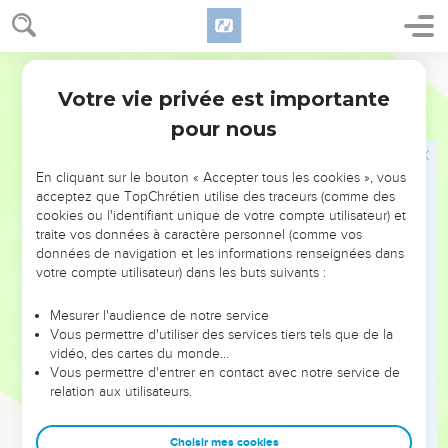
‘Faites des briques !’Et voici que tes serviteurs sont battus
comme si ton peuple était coupable. »
17
Segond 21
Le pharaon répondit : « Vous êtes des paresseux, rien que
des paresseux. Voilà pourquoi vous dites : ‘Allons offrir des
Votre vie privée est importante
Exode
5
sacrifices à l'Eternel !’
pour nous
18
Maintenant, allez travailler. On ne vous donnera pas de
paille et vous livrerez la même quantité de briques. »
En cliquant sur le bouton « Accepter tous les cookies », vous
acceptez que TopChrétien utilise des traceurs (comme des
19
Les commissaires des Israélites virent qu'on les rendait
cookies ou l'identifiant unique de votre compte utilisateur) et
malheureux en disant : « Vous ne supprimerez rien de vos
traite vos données à caractère personnel (comme vos
briques, mais accomplissez chaque jour la tâche
données de navigation et les informations renseignées dans
journalière. »
votre compte utilisateur) dans les buts suivants :
20
En sortant de chez le pharaon, ils rencontrèrent Moïse et
Mesurer l'audience de notre service
Aaron qui les attendaient.
Vous permettre d'utiliser des services tiers tels que de la
21
vidéo, des cartes du monde…
Ils leur dirent : « Que l'Eternel vous regarde et qu'il soit
Vous permettre d'entrer en contact avec notre service de
juge ! A cause de vous, le pharaon et ses serviteurs
relation aux utilisateurs.
n’éprouvent que dégoût pour nous, vous avez mis une épée
dans leurs mains pour nous massacrer. »
Choisir mes cookies