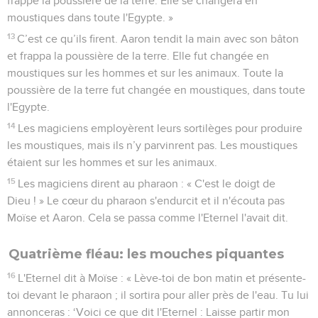
frappe la poussière de la terre.’Elle se changera en
moustiques dans toute l'Egypte. »
13
C’est ce qu’ils firent. Aaron tendit la main avec son bâton
et frappa la poussière de la terre. Elle fut changée en
moustiques sur les hommes et sur les animaux. Toute la
poussière de la terre fut changée en moustiques, dans toute
l'Egypte.
14
Les magiciens employèrent leurs sortilèges pour produire
les moustiques, mais ils n’y parvinrent pas. Les moustiques
étaient sur les hommes et sur les animaux.
15
Les magiciens dirent au pharaon : « C'est le doigt de
Dieu ! » Le cœur du pharaon s'endurcit et il n'écouta pas
Moïse et Aaron. Cela se passa comme l'Eternel l'avait dit.
Quatrième fléau: les mouches piquantes
16
L'Eternel dit à Moïse : « Lève-toi de bon matin et présente-
toi devant le pharaon ; il sortira pour aller près de l'eau. Tu lui
annonceras : ‘Voici ce que dit l'Eternel : Laisse partir mon