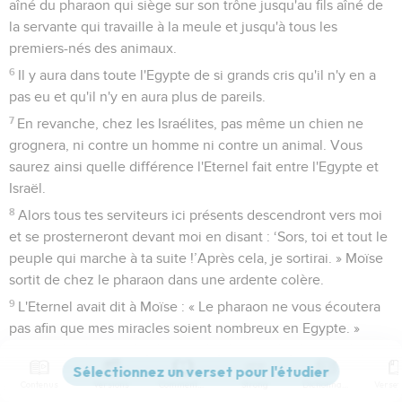
aîné du pharaon qui siège sur son trône jusqu'au fils aîné de
la servante qui travaille à la meule et jusqu'à tous les
premiers-nés des animaux.
6
Il y aura dans toute l'Egypte de si grands cris qu'il n'y en a
pas eu et qu'il n'y en aura plus de pareils.
7
En revanche, chez les Israélites, pas même un chien ne
grognera, ni contre un homme ni contre un animal. Vous
saurez ainsi quelle différence l'Eternel fait entre l'Egypte et
Israël.
8
Alors tous tes serviteurs ici présents descendront vers moi
et se prosterneront devant moi en disant : ‘Sors, toi et tout le
peuple qui marche à ta suite !’Après cela, je sortirai. » Moïse
sortit de chez le pharaon dans une ardente colère.
9
L'Eternel avait dit à Moïse : « Le pharaon ne vous écoutera
pas afin que mes miracles soient nombreux en Egypte. »
10
Moïse et Aaron firent tous ces miracles devant le pharaon,
et l'Eternel endurcit le cœur du pharaon et celui-ci ne laissa
Contenus
Versions
Commentaires
Strong
Dictionnaire
pas les Israélites partir de son pays.