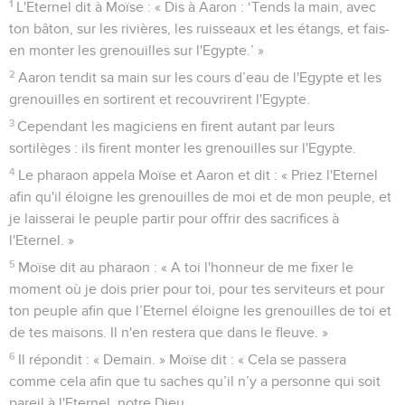
1
L'Eternel dit à Moïse : « Dis à Aaron : ‘Tends la main, avec
ton bâton, sur les rivières, les ruisseaux et les étangs, et fais-
en monter les grenouilles sur l'Egypte.’ »
2
Aaron tendit sa main sur les cours d’eau de l'Egypte et les
grenouilles en sortirent et recouvrirent l'Egypte.
3
Cependant les magiciens en firent autant par leurs
sortilèges : ils firent monter les grenouilles sur l'Egypte.
4
Le pharaon appela Moïse et Aaron et dit : « Priez l'Eternel
afin qu'il éloigne les grenouilles de moi et de mon peuple, et
je laisserai le peuple partir pour offrir des sacrifices à
l'Eternel. »
5
Moïse dit au pharaon : « A toi l'honneur de me fixer le
moment où je dois prier pour toi, pour tes serviteurs et pour
ton peuple afin que l’Eternel éloigne les grenouilles de toi et
de tes maisons. Il n'en restera que dans le fleuve. »
6
Il répondit : « Demain. » Moïse dit : « Cela se passera
comme cela afin que tu saches qu’il n’y a personne qui soit
pareil à l'Eternel, notre Dieu.