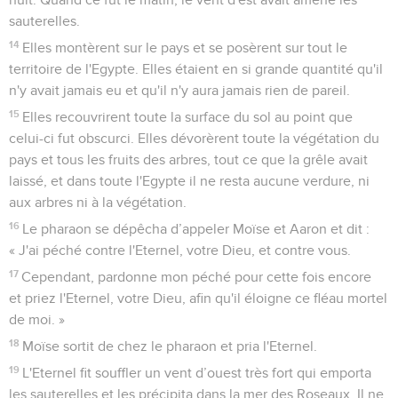
sauterelles.
14
Elles montèrent sur le pays et se posèrent sur tout le
territoire de l'Egypte. Elles étaient en si grande quantité qu'il
n'y avait jamais eu et qu'il n'y aura jamais rien de pareil.
15
Elles recouvrirent toute la surface du sol au point que
celui-ci fut obscurci. Elles dévorèrent toute la végétation du
pays et tous les fruits des arbres, tout ce que la grêle avait
laissé, et dans toute l'Egypte il ne resta aucune verdure, ni
aux arbres ni à la végétation.
16
Le pharaon se dépêcha d’appeler Moïse et Aaron et dit :
« J'ai péché contre l'Eternel, votre Dieu, et contre vous.
17
Cependant, pardonne mon péché pour cette fois encore
et priez l'Eternel, votre Dieu, afin qu'il éloigne ce fléau mortel
de moi. »
18
Moïse sortit de chez le pharaon et pria l'Eternel.
19
L'Eternel fit souffler un vent d’ouest très fort qui emporta
les sauterelles et les précipita dans la mer des Roseaux. Il ne