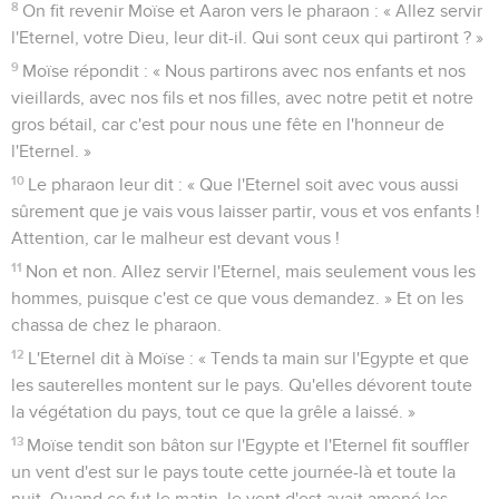
8
On fit revenir Moïse et Aaron vers le pharaon : « Allez servir
l'Eternel, votre Dieu, leur dit-il. Qui sont ceux qui partiront ? »
9
Moïse répondit : « Nous partirons avec nos enfants et nos
vieillards, avec nos fils et nos filles, avec notre petit et notre
gros bétail, car c'est pour nous une fête en l'honneur de
l'Eternel. »
10
Le pharaon leur dit : « Que l'Eternel soit avec vous aussi
sûrement que je vais vous laisser partir, vous et vos enfants !
Attention, car le malheur est devant vous !
11
Non et non. Allez servir l'Eternel, mais seulement vous les
hommes, puisque c'est ce que vous demandez. » Et on les
chassa de chez le pharaon.
12
L'Eternel dit à Moïse : « Tends ta main sur l'Egypte et que
les sauterelles montent sur le pays. Qu'elles dévorent toute
la végétation du pays, tout ce que la grêle a laissé. »
13
Moïse tendit son bâton sur l'Egypte et l'Eternel fit souffler
un vent d'est sur le pays toute cette journée-là et toute la
nuit. Quand ce fut le matin, le vent d'est avait amené les