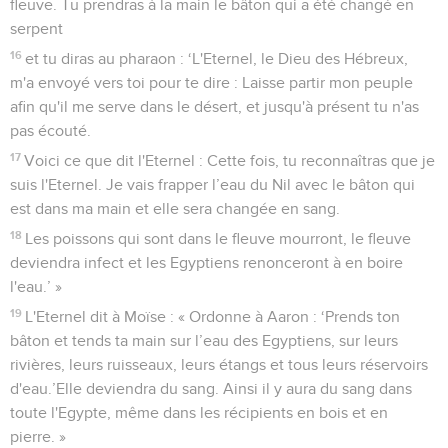
fleuve. Tu prendras à la main le bâton qui a été changé en
serpent
16
et tu diras au pharaon : ‘L'Eternel, le Dieu des Hébreux,
m'a envoyé vers toi pour te dire : Laisse partir mon peuple
afin qu'il me serve dans le désert, et jusqu'à présent tu n'as
pas écouté.
17
Voici ce que dit l'Eternel : Cette fois, tu reconnaîtras que je
suis l'Eternel. Je vais frapper l’eau du Nil avec le bâton qui
est dans ma main et elle sera changée en sang.
18
Les poissons qui sont dans le fleuve mourront, le fleuve
deviendra infect et les Egyptiens renonceront à en boire
l'eau.’ »
19
L'Eternel dit à Moïse : « Ordonne à Aaron : ‘Prends ton
bâton et tends ta main sur l’eau des Egyptiens, sur leurs
rivières, leurs ruisseaux, leurs étangs et tous leurs réservoirs
d'eau.’Elle deviendra du sang. Ainsi il y aura du sang dans
toute l'Egypte, même dans les récipients en bois et en
pierre. »