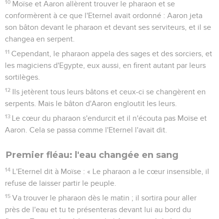
10
Moïse et Aaron allèrent trouver le pharaon et se
conformèrent à ce que l'Eternel avait ordonné : Aaron jeta
son bâton devant le pharaon et devant ses serviteurs, et il se
changea en serpent.
11
Cependant, le pharaon appela des sages et des sorciers, et
les magiciens d'Egypte, eux aussi, en firent autant par leurs
sortilèges.
12
Ils jetèrent tous leurs bâtons et ceux-ci se changèrent en
serpents. Mais le bâton d'Aaron engloutit les leurs.
13
Le cœur du pharaon s'endurcit et il n'écouta pas Moïse et
Aaron. Cela se passa comme l'Eternel l'avait dit.
Premier fléau: l'eau changée en sang
14
L'Eternel dit à Moïse : « Le pharaon a le cœur insensible, il
refuse de laisser partir le peuple.
15
Va trouver le pharaon dès le matin ; il sortira pour aller
près de l'eau et tu te présenteras devant lui au bord du