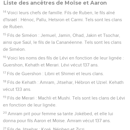
Liste des ancêtres de Moïse et Aaron
14
Voici leurs chefs de famille. Fils de Ruben, le fils aîné
d'Israël : Hénoc, Pallu, Hetsron et Carmi. Tels sont les clans
de Ruben.
15
Fils de Siméon : Jemuel, Jamin, Ohad, Jakin et Tsochar,
ainsi que Saül, le fils de la Cananéenne. Tels sont les clans
de Siméon.
16
Voici les noms des fils de Lévi en fonction de leur lignée :
Guershon, Kehath et Merari. Lévi vécut 137 ans.
17
Fils de Guershon : Libni et Shimeï et leurs clans.
18
Fils de Kehath : Amram, Jitsehar, Hébron et Uziel. Kehath
vécut 133 ans.
19
Fils de Merari : Machli et Mushi. Tels sont les clans de Lévi
en fonction de leur lignée.
20
Amram prit pour femme sa tante Jokébed, et elle lui
donna pour fils Aaron et Moïse. Amram vécut 137 ans.
21
Fils de Jitsehar : Koré, Népheg et Zicri.