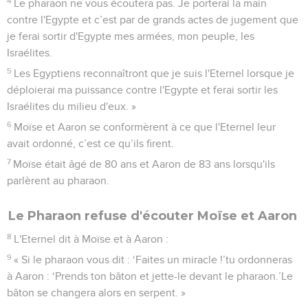
4
Le pharaon ne vous écoutera pas. Je porterai la main
contre l'Egypte et c’est par de grands actes de jugement que
je ferai sortir d'Egypte mes armées, mon peuple, les
Israélites.
5
Les Egyptiens reconnaîtront que je suis l'Eternel lorsque je
déploierai ma puissance contre l'Egypte et ferai sortir les
Israélites du milieu d'eux. »
6
Moïse et Aaron se conformèrent à ce que l'Eternel leur
avait ordonné, c’est ce qu’ils firent.
7
Moïse était âgé de 80 ans et Aaron de 83 ans lorsqu'ils
parlèrent au pharaon.
Le Pharaon refuse d'écouter Moïse et Aaron
8
L'Eternel dit à Moïse et à Aaron :
9
« Si le pharaon vous dit : ‘Faites un miracle !’tu ordonneras
à Aaron : ‘Prends ton bâton et jette-le devant le pharaon.’Le
bâton se changera alors en serpent. »