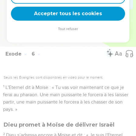
22
Moïse retourna vers l'Eternel et dit : « Seigneur, pourquoi
as-tu fait du mal à ce peuple ? Est-ce pour cela que tu m'as
Accepter tous les cookies
envoyé ?
23
Depuis que je suis allé trouver le pharaon pour parler en
Tout refuser
ton nom, il fait du mal à ce peuple et tu n'as pas du tout
délivré ton peuple. »
Exode
6
Seuls les Évangiles sont disponibles en vidéo pour le moment.
1
L'Eternel dit à Moïse : « Tu vas voir maintenant ce que je
ferai au pharaon. Une main puissante le forcera à les laisser
partir, une main puissante le forcera à les chasser de son
pays. »
Dieu promet à Moïse de délivrer Israël
2
Dieu s’adressa encore à Moïse et dit : « Je suis l'Eternel.