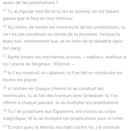
assez de tes prostitutions ?
21
Tu as égorgé mes fils et tu les as donnés, en les faisant
passer (par le feu) en leur honneur.
22
Au milieu de toutes tes horreurs et de tes prostitutions, tu
ne t’es pas souvenue du temps de ta jeunesse, lorsque tu
étais nue, entièrement nue, et en train de te débattre dans
ton sang.
23
Après toutes tes méchantes actions, – malheur, malheur à
toi ! oracle du Seigneur, l’Éternel, –
24
tu t’es construit un cabanon, tu t’es fait un monticule sur
toutes les places ;
25
à l’entrée de chaque chemin tu as construit tes
monticules, tu as fait des horreurs avec ta beauté, tu t’es
offerte à chaque passant, tu as multiplié tes prostitutions.
26
Tu t’es prostituée aux Égyptiens, tes voisins au corps
magnifique, et tu as multiplié tes prostitutions pour m’irriter.
27
Et voici que j’ai étendu ma main contre toi, j’ai diminué