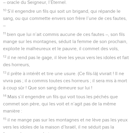
– oracle du Seigneur, l’Éternel.
10
S’il engendre un fils qui soit un brigand, qui répande le
sang, ou qui commette envers son frère l’une de ces fautes,
–
11
bien que lui n’ait commis aucune de ces fautes –, son fils
mange sur les montagnes, séduit la femme de son prochain,
exploite le malheureux et le pauvre, il commet des vols,
12
il ne rend pas le gage, il lève les yeux vers les idoles et fait
des horreurs,
13
il prête à intérêt et tire une usure. (Ce fils-là) vivrait ! Il ne
vivra pas ; il a commis toutes ces horreurs ; il sera mis à mort
à coup sûr ! Que son sang demeure sur lui !
14
Mais s’il engendre un fils qui voit tous les péchés que
commet son père, qui les voit et n’agit pas de la même
manière :
15
il ne mange pas sur les montagnes et ne lève pas les yeux
vers les idoles de la maison d’Israël, il ne séduit pas la