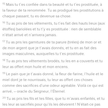
15
Mais tu t’es confiée dans ta beauté et tu t’es prostituée, à
la faveur de ta renommée. Tu as prodigué tes prostitutions à
chaque passant, tu es devenue sa chose.
16
Tu as pris de tes vêtements, tu t’es fait des hauts lieux (aux
étoffes) bariolées et tu t’y es prostituée : rien de semblable
n’était arrivé et n’arrivera jamais.
17
Tu as pris les garnitures de ta parure (tirées) de mon or et
de mon argent que je t’avais donnés, et tu en as fait des
images masculines, auxquelles tu t’es prostituée.
18
Tu as pris tes vêtements brodés, tu les en a couverts et tu
leur as offert mon huile et mon encens.
19
Le pain que je t’avais donné, la fleur de farine, l’huile et le
miel dont je te nourrissais, tu leur as offert ces choses
comme des sacrifices d’une odeur agréable. Voilà ce qui est
arrivé, – oracle du Seigneur, l’Éternel.
20
Tu as pris tes fils et tes filles, que tu m’avais enfantés, et tu
les leur as sacrifiés pour qu’ils les dévorent ! N’était-ce pas