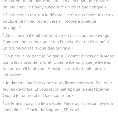
En prend-on du bois Pour l’utiliser à un ouvrage ? En tire-t-
on une cheville Pour y suspendre un objet quelconque ?
4
On le met au feu, qui le dévore ; Le feu en dévore les deux
bouts, et le milieu brûle : Sera-t-il propre à quelque
ouvrage ?
5
Ainsi, lorsqu’il était entier, On n’en faisait aucun ouvrage ;
Combien moins, lorsque le feu l’a dévoré et qu’il est brûlé,
En pourra-t-on faire quelque ouvrage !
6
Eh bien ! ainsi parle le Seigneur, Comme le bois de la vigne
parmi les arbres de la forêt, Comme (ce bois) que je livre au
feu pour qu’il le dévore, Ainsi je livrerai les habitants de
Jérusalem.
7
Je dirigerai ma face contre eux ; Ils sont sortis du feu, et le
feu les dévorera. Et vous reconnaîtrez que je suis l’Éternel,
Quand je tournerai ma face contre eux.
8
Je ferai du pays un lieu désolé, Parce qu’ils se sont livrés à
l’infidélité, – Oracle du Seigneur, l’Éternel.