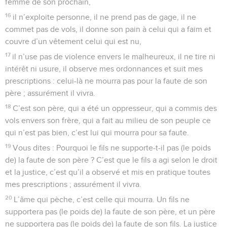
femme de son prochain,
16
il n’exploite personne, il ne prend pas de gage, il ne
commet pas de vols, il donne son pain à celui qui a faim et
couvre d’un vêtement celui qui est nu,
17
il n’use pas de violence envers le malheureux, il ne tire ni
intérêt ni usure, il observe mes ordonnances et suit mes
prescriptions : celui-là ne mourra pas pour la faute de son
père ; assurément il vivra.
18
C’est son père, qui a été un oppresseur, qui a commis des
vols envers son frère, qui a fait au milieu de son peuple ce
qui n’est pas bien, c’est lui qui mourra pour sa faute.
19
Vous dites : Pourquoi le fils ne supporte-t-il pas (le poids
de) la faute de son père ? C’est que le fils a agi selon le droit
et la justice, c’est qu’il a observé et mis en pratique toutes
mes prescriptions ; assurément il vivra.
20
L’âme qui pèche, c’est celle qui mourra. Un fils ne
supportera pas (le poids de) la faute de son père, et un père
ne supportera pas (le poids de) la faute de son fils. La justice