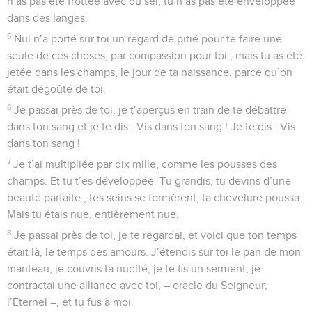
n’as pas été frottée avec du sel, tu n’as pas été enveloppée
dans des langes.
5
Nul n’a porté sur toi un regard de pitié pour te faire une
seule de ces choses, par compassion pour toi ; mais tu as été
jetée dans les champs, le jour de ta naissance, parce qu’on
était dégoûté de toi.
6
Je passai près de toi, je t’aperçus en train de te débattre
dans ton sang et je te dis : Vis dans ton sang ! Je te dis : Vis
dans ton sang !
7
Je t’ai multipliée par dix mille, comme les pousses des
champs. Et tu t’es développée. Tu grandis, tu devins d’une
beauté parfaite ; tes seins se formèrent, ta chevelure poussa.
Mais tu étais nue, entièrement nue.
8
Je passai près de toi, je te regardai, et voici que ton temps
était là, le temps des amours. J’étendis sur toi le pan de mon
manteau, je couvris ta nudité, je te fis un serment, je
contractai une alliance avec toi, – oracle du Seigneur,
l’Éternel –, et tu fus à moi.