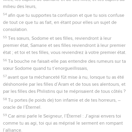
milieu des leurs,
54
afin que tu supportes ta confusion et que tu sois confuse
de tout ce que tu as fait, en étant pour elles un sujet de
consolation.
55
Tes sœurs, Sodome et ses filles, reviendront à leur
premier état, Samarie et ses filles reviendront à leur premier
état ; et toi et tes filles, vous reviendrez à votre premier état.
56
Ta bouche ne faisait-elle pas entendre des rumeurs sur ta
sœur Sodome quand tu t’enorgueillissais,
57
avant que ta méchanceté fût mise à nu, lorsque tu as été
déshonorée par les filles d’Aram et de tous ses alentours, et
par les filles des Philistins qui te méprisaient de tous côtés ?
58
Tu portes (le poids de) ton infamie et de tes horreurs, –
oracle de l’Éternel.
59
Car ainsi parle le Seigneur, l’Éternel : J’agirai envers toi
comme tu as agi, toi qui as méprisé le serment en rompant
l’alliance.