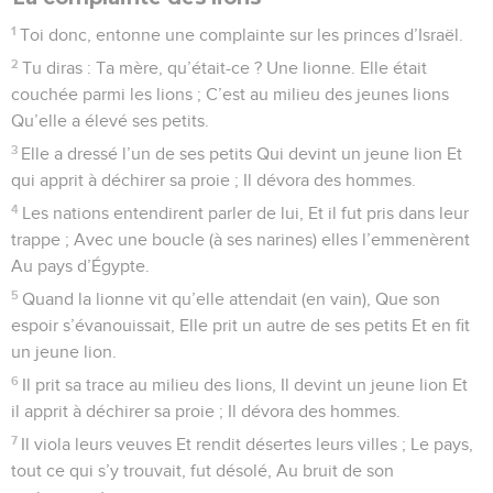
1
Toi donc, entonne une complainte sur les princes d’Israël.
2
Tu diras : Ta mère, qu’était-ce ? Une lionne. Elle était
couchée parmi les lions ; C’est au milieu des jeunes lions
Qu’elle a élevé ses petits.
3
Elle a dressé l’un de ses petits Qui devint un jeune lion Et
qui apprit à déchirer sa proie ; Il dévora des hommes.
4
Les nations entendirent parler de lui, Et il fut pris dans leur
trappe ; Avec une boucle (à ses narines) elles l’emmenèrent
Au pays d’Égypte.
5
Quand la lionne vit qu’elle attendait (en vain), Que son
espoir s’évanouissait, Elle prit un autre de ses petits Et en fit
un jeune lion.
6
Il prit sa trace au milieu des lions, Il devint un jeune lion Et
il apprit à déchirer sa proie ; Il dévora des hommes.
7
Il viola leurs veuves Et rendit désertes leurs villes ; Le pays,
tout ce qui s’y trouvait, fut désolé, Au bruit de son