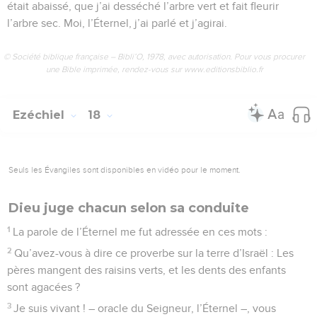
était abaissé, que j’ai desséché l’arbre vert et fait fleurir
l’arbre sec. Moi, l’Éternel, j’ai parlé et j’agirai.
© Société biblique française – Bibli’O, 1978, avec autorisation. Pour vous procurer
une Bible imprimée, rendez-vous sur www.editionsbiblio.fr
Ezéchiel
18
Seuls les Évangiles sont disponibles en vidéo pour le moment.
Dieu juge chacun selon sa conduite
1
La parole de l’Éternel me fut adressée en ces mots :
2
Qu’avez-vous à dire ce proverbe sur la terre d’Israël : Les
pères mangent des raisins verts, et les dents des enfants
sont agacées ?
3
Je suis vivant ! – oracle du Seigneur, l’Éternel –, vous