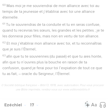
60
Mais moi je me souviendrai de mon alliance avec toi au
temps de ta jeunesse et j’établirai avec toi une alliance
éternelle.
61
Tu te souviendras de ta conduite et tu en seras confuse,
quand tu recevras tes sœurs, les grandes et les petites ; je te
les donnerai pour filles, mais non en vertu de ton alliance.
62
Et moi j’établirai mon alliance avec toi, et tu reconnaîtras
que je suis l’Éternel,
63
afin que tu te souviennes (du passé) et que tu aies honte,
afin que tu n’ouvres plus la bouche en raison de ta
confusion, quand je ferai pour toi l’expiation de tout ce que
tu as fait, – oracle du Seigneur, l’Éternel.
© Société biblique française – Bibli’O, 1978, avec autorisation. Pour vous procurer
une Bible imprimée, rendez-vous sur www.editionsbiblio.fr
Ezéchiel
17