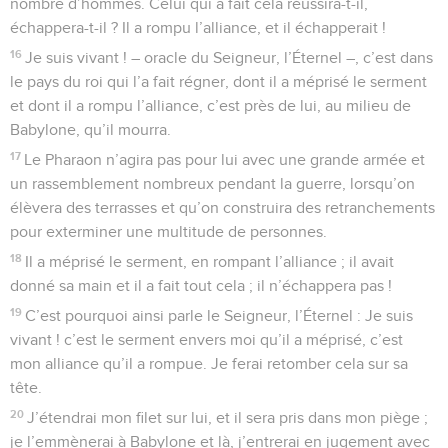
nombre d’hommes. Celui qui a fait cela réussira-t-il,
échappera-t-il ? Il a rompu l’alliance, et il échapperait !
16
Je suis vivant ! – oracle du Seigneur, l’Éternel –, c’est dans
le pays du roi qui l’a fait régner, dont il a méprisé le serment
et dont il a rompu l’alliance, c’est près de lui, au milieu de
Babylone, qu’il mourra.
17
Le Pharaon n’agira pas pour lui avec une grande armée et
un rassemblement nombreux pendant la guerre, lorsqu’on
élèvera des terrasses et qu’on construira des retranchements
pour exterminer une multitude de personnes.
18
Il a méprisé le serment, en rompant l’alliance ; il avait
donné sa main et il a fait tout cela ; il n’échappera pas !
19
C’est pourquoi ainsi parle le Seigneur, l’Éternel : Je suis
vivant ! c’est le serment envers moi qu’il a méprisé, c’est
mon alliance qu’il a rompue. Je ferai retomber cela sur sa
tête.
20
J’étendrai mon filet sur lui, et il sera pris dans mon piège ;
je l’emmènerai à Babylone et là, j’entrerai en jugement avec