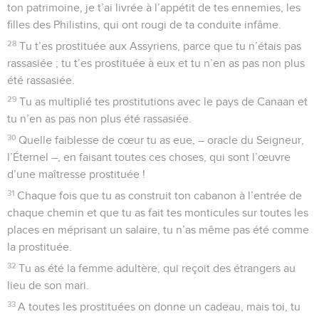
ton patrimoine, je t’ai livrée à l’appétit de tes ennemies, les
filles des Philistins, qui ont rougi de ta conduite infâme.
28
Tu t’es prostituée aux Assyriens, parce que tu n’étais pas
rassasiée ; tu t’es prostituée à eux et tu n’en as pas non plus
été rassasiée.
29
Tu as multiplié tes prostitutions avec le pays de Canaan et
tu n’en as pas non plus été rassasiée.
30
Quelle faiblesse de cœur tu as eue, – oracle du Seigneur,
l’Éternel –, en faisant toutes ces choses, qui sont l’œuvre
d’une maîtresse prostituée !
31
Chaque fois que tu as construit ton cabanon à l’entrée de
chaque chemin et que tu as fait tes monticules sur toutes les
places en méprisant un salaire, tu n’as même pas été comme
la prostituée.
32
Tu as été la femme adultère, qui reçoit des étrangers au
lieu de son mari.
33
A toutes les prostituées on donne un cadeau, mais toi, tu