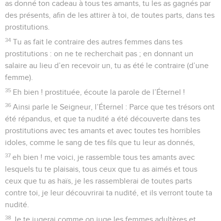
as donné ton cadeau à tous tes amants, tu les as gagnés par
des présents, afin de les attirer à toi, de toutes parts, dans tes
prostitutions.
34
Tu as fait le contraire des autres femmes dans tes
prostitutions : on ne te recherchait pas ; en donnant un
salaire au lieu d’en recevoir un, tu as été le contraire (d’une
femme).
35
Eh bien ! prostituée, écoute la parole de l’Éternel !
36
Ainsi parle le Seigneur, l’Éternel : Parce que tes trésors ont
été répandus, et que ta nudité a été découverte dans tes
prostitutions avec tes amants et avec toutes tes horribles
idoles, comme le sang de tes fils que tu leur as donnés,
37
eh bien ! me voici, je rassemble tous tes amants avec
lesquels tu te plaisais, tous ceux que tu as aimés et tous
ceux que tu as haïs, je les rassemblerai de toutes parts
contre toi, je leur découvrirai ta nudité, et ils verront toute ta
nudité.
38
Je te jugerai comme on juge les femmes adultères et