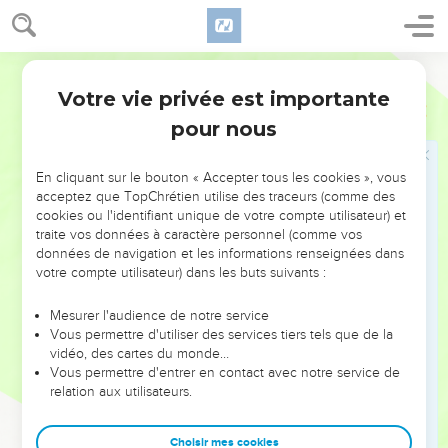
fils ni filles, mais eux seuls seront délivrés.
19
Ou si j’envoie la peste dans ce pays, si je répands contre
lui ma fureur par la mortalité, pour en retrancher hommes et
Segond 1978 (Colombe)
bêtes,
Votre vie privée est importante
Ezéchiel
14
20
et qu’il y ait au milieu de lui Noé, Daniel et Job, je suis
pour nous
vivant ! – oracle du Seigneur, l’Éternel –, ils ne délivreront ni
fils ni filles, mais ils délivreront leur âme par leur justice.
En cliquant sur le bouton « Accepter tous les cookies », vous
21
Oui, ainsi parle le Seigneur, l’Éternel : Quoique j’envoie
acceptez que TopChrétien utilise des traceurs (comme des
cookies ou l'identifiant unique de votre compte utilisateur) et
contre Jérusalem mes quatre châtiments terribles, l’épée, la
traite vos données à caractère personnel (comme vos
famine, les bêtes féroces et la peste, pour en retrancher
données de navigation et les informations renseignées dans
hommes et bêtes, voici qu’il y restera des rescapés, qui en
votre compte utilisateur) dans les buts suivants :
sortiront, des fils et des filles.
Mesurer l'audience de notre service
22
Voici qu’ils arriveront auprès de vous : vous verrez leur
Vous permettre d'utiliser des services tiers tels que de la
conduite et leurs actions, et vous vous consolerez du
vidéo, des cartes du monde…
malheur que je fais venir sur Jérusalem, de tout ce que je
Vous permettre d'entrer en contact avec notre service de
relation aux utilisateurs.
fais venir sur elle.
23
Ils vous consoleront, quand vous verrez leur conduite et
Choisir mes cookies
leurs actions ; et vous reconnaîtrez que ce n’est pas pour