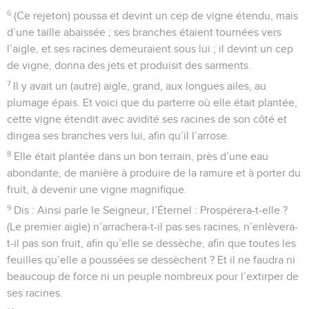
6
(Ce rejeton) poussa et devint un cep de vigne étendu, mais
d’une taille abaissée ; ses branches étaient tournées vers
l’aigle, et ses racines demeuraient sous lui ; il devint un cep
de vigne, donna des jets et produisit des sarments.
7
Il y avait un (autre) aigle, grand, aux longues ailes, au
plumage épais. Et voici que du parterre où elle était plantée,
cette vigne étendit avec avidité ses racines de son côté et
dirigea ses branches vers lui, afin qu’il l’arrose.
8
Elle était plantée dans un bon terrain, près d’une eau
abondante, de manière à produire de la ramure et à porter du
fruit, à devenir une vigne magnifique.
9
Dis : Ainsi parle le Seigneur, l’Éternel : Prospérera-t-elle ?
(Le premier aigle) n’arrachera-t-il pas ses racines, n’enlèvera-
t-il pas son fruit, afin qu’elle se dessèche, afin que toutes les
feuilles qu’elle a poussées se dessèchent ? Et il ne faudra ni
beaucoup de force ni un peuple nombreux pour l’extirper de
ses racines.