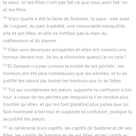
ta sœur, et ses filles n’ont pas fait ce que vous avez fait, toi
et tes filles.
49
Voici quelle a été la faute de Sodome, ta sœur : elle avait
de l’orgueil, du pain à satiété, une insouciante tranquillité,
elle et ses filles, et elle ne fortifiait pas la main du
malheureux et du pauvre.
50
Elles sont devenues arrogantes et elles ont commis une
horreur devant moi. Je les ai éliminées quand j’ai vu cela !
51
Et Samarie n’a pas commis la moitié de tes péchés ; tes
horreurs ont été plus nombreuses que les siennes, et tu as
justifié tes sœurs par toutes les horreurs que tu as faites.
52
Toi qui condamnais tes sœurs, supporte ta confusion à ton
tour, à cause de tes péchés par lesquels tu t’es rendue plus
horrible qu’elles, et qui les font (paraître) plus justes que toi.
Sois honteuse à ton tour et supporte ta confusion, puisque tu
as justifié tes sœurs.
53
Je ramènerai leurs captifs, les captifs de Sodome et de ses
filles, les captifs de Samarie et de ses filles, et tes captifs au