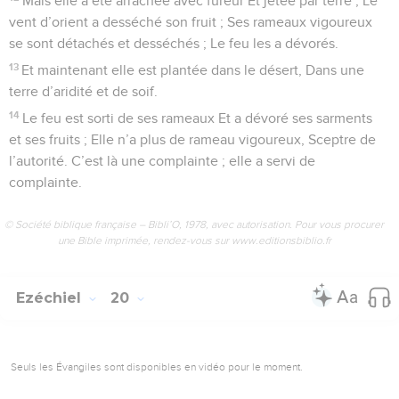
Mais elle a été arrachée avec fureur Et jetée par terre ; Le
vent d’orient a desséché son fruit ; Ses rameaux vigoureux
se sont détachés et desséchés ; Le feu les a dévorés.
13
Et maintenant elle est plantée dans le désert, Dans une
terre d’aridité et de soif.
14
Le feu est sorti de ses rameaux Et a dévoré ses sarments
et ses fruits ; Elle n’a plus de rameau vigoureux, Sceptre de
l’autorité. C’est là une complainte ; elle a servi de
complainte.
© Société biblique française – Bibli’O, 1978, avec autorisation. Pour vous procurer
une Bible imprimée, rendez-vous sur www.editionsbiblio.fr
Ezéchiel
20
Seuls les Évangiles sont disponibles en vidéo pour le moment.