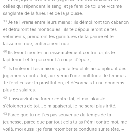
celles qui répandent le sang, et je ferai de toi une victime
sanglante de la fureur et de la jalousie.
39
Je te livrerai entre leurs mains ; ils démoliront ton cabanon
et détruiront tes monticules ; ils te dépouilleront de tes
vêtements, prendront les garnitures de ta parure et te
laisseront nue, entièrement nue.
40
Ils feront monter un rassemblement contre toi, ils te
lapideront et te perceront à coups d’épée ;
41
ils brûleront tes maisons par le feu et ils accompliront des
jugements contre toi, aux yeux d’une multitude de femmes.
Je ferai cesser ta prostitution, et désormais tu ne donneras
plus de salaires.
42
J’assouvirai ma fureur contre toi, et ma jalousie
s’éloignera de toi. Je m’apaiserai, je ne serai plus irrité.
43
Parce que tu ne t’es pas souvenue du temps de ta
jeunesse, parce que par tout cela tu as frémi contre moi, me
voilà, moi aussi : je ferai retomber ta conduite sur ta tête, –