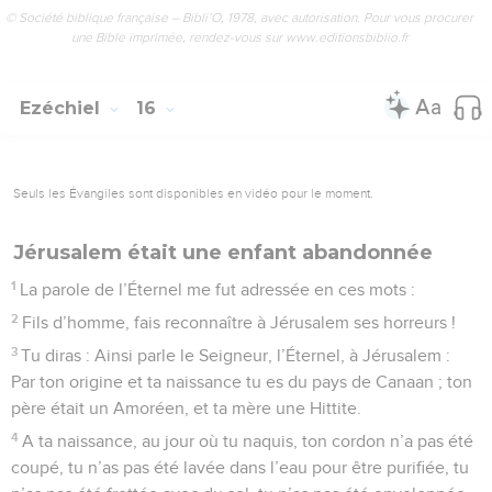
© Société biblique française – Bibli’O, 1978, avec autorisation. Pour vous procurer
une Bible imprimée, rendez-vous sur www.editionsbiblio.fr
Ezéchiel
16
Seuls les Évangiles sont disponibles en vidéo pour le moment.
Jérusalem était une enfant abandonnée
1
La parole de l’Éternel me fut adressée en ces mots :
2
Fils d’homme, fais reconnaître à Jérusalem ses horreurs !
3
Tu diras : Ainsi parle le Seigneur, l’Éternel, à Jérusalem :
Par ton origine et ta naissance tu es du pays de Canaan ; ton
père était un Amoréen, et ta mère une Hittite.
4
A ta naissance, au jour où tu naquis, ton cordon n’a pas été
coupé, tu n’as pas été lavée dans l’eau pour être purifiée, tu