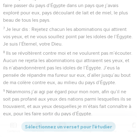
faire passer du pays d’Égypte dans un pays que j’avais
exploré pour eux, pays découlant de lait et de miel, le plus
beau de tous les pays.
7
Je leur dis : Rejetez chacun les abominations qui attirent
vos yeux, et ne vous souillez point par les idoles de l’Égypte.
Je suis l’Éternel, votre Dieu.
8
Ils se révoltèrent contre moi et ne voulurent pas m’écouter.
Aucun ne rejeta les abominations qui attiraient ses yeux, et
ils n’abandonnèrent pas les idoles de l’Égypte. J’eus la
pensée de répandre ma fureur sur eux, d’aller jusqu’au bout
de ma colère contre eux, au milieu du pays d’Égypte.
9
Néanmoins j’ai agi par égard pour mon nom, afin qu’il ne
soit pas profané aux yeux des nations parmi lesquelles ils se
trouvaient, et aux yeux desquelles je m’étais fait connaître à
eux, pour les faire sortir du pays d’Égypte.
10
Je les fis sortir du pays d’Égypte et les conduisis au désert.
11
Contenus
Versions
Commentaires
Strong
Dictionnaire
Je leur donnai mes prescriptions et leur fis connaître mes