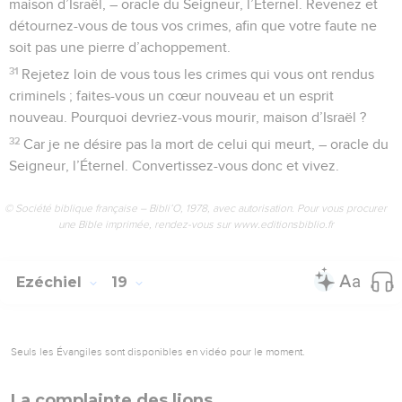
maison d’Israël, – oracle du Seigneur, l’Éternel. Revenez et
détournez-vous de tous vos crimes, afin que votre faute ne
soit pas une pierre d’achoppement.
31
Rejetez loin de vous tous les crimes qui vous ont rendus
criminels ; faites-vous un cœur nouveau et un esprit
nouveau. Pourquoi devriez-vous mourir, maison d’Israël ?
32
Car je ne désire pas la mort de celui qui meurt, – oracle du
Seigneur, l’Éternel. Convertissez-vous donc et vivez.
© Société biblique française – Bibli’O, 1978, avec autorisation. Pour vous procurer
une Bible imprimée, rendez-vous sur www.editionsbiblio.fr
Ezéchiel
19
Seuls les Évangiles sont disponibles en vidéo pour le moment.
La complainte des lions