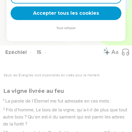
rien que je fais tout ce que je fais contre elle, – oracle du
Accepter tous les cookies
Seigneur, l’Éternel.
© Société biblique française – Bibli’O, 1978, avec autorisation. Pour vous procurer
Tout refuser
une Bible imprimée, rendez-vous sur www.editionsbiblio.fr
Ezéchiel
15
Seuls les Évangiles sont disponibles en vidéo pour le moment.
La vigne livrée au feu
1
La parole de l’Éternel me fut adressée en ces mots :
2
Fils d’homme, Le bois de la vigne, qu’a-t-il de plus que tout
autre bois ? Qu’en est-il du sarment qui est parmi les arbres
de la forêt ?
3