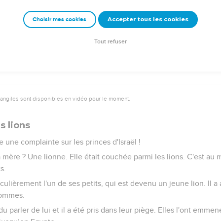
toutes les transgressions que vous avez commises ! Faites-vou
uoi devriez-vous mourir, communauté d'Israël ?
Accepter tous les cookies
Choisir mes cookies
s pas plaisir à voir mourir quelqu’un, déclare le Seigneur, l'Eter
Tout refuser
vangiles sont disponibles en vidéo pour le moment.
s lions
e une complainte sur les princes d'Israël !
ta mère ? Une lionne. Elle était couchée parmi les lions. C'est au 
s.
iculièrement l'un de ses petits, qui est devenu un jeune lion. Il a 
 hommes.
u parler de lui et il a été pris dans leur piège. Elles l'ont emme