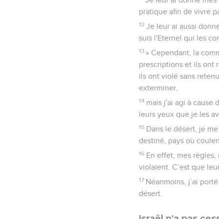
pratique afin de vivre pa
12
Je leur ai aussi don
suis l'Eternel qui les 
13
» Cependant, la commu
prescriptions et ils ont
ils ont violé sans reten
exterminer,
14
mais j'ai agi à cause
leurs yeux que je les ava
15
Dans le désert, je me
destiné, pays où coulent
16
En effet, mes règles, i
violaient. C’est que leu
17
Néanmoins, j’ai porté 
désert.
Israël n'a pas ce