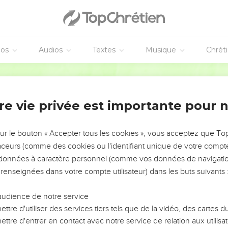
à sa justice et se met à commettre l’injustice, s'il imite toutes l
Tous ses actes de justice seront oubliés parce qu'il s'est livré à l
.
nière d’agir du Seigneur n'est pas correcte.’Ecoutez donc, commu
éos
Audios
Textes
Musique
Chrét
agir qui n'est pas correcte ? Ne seraient-ce pas plutôt vos façons
Segond 21
sa justice, s’il se met à commettre l’injustice et meurt pour cela,
mourra.
re vie privée est importante pour 
 à ses actes de méchanceté, s’il se met à appliquer le droit et la 
sur le bouton « Accepter tous les cookies », vous acceptez que T
 renonce à toutes les transgressions qu'il a commises, il vivra, il
traceurs (comme des cookies ou l'identifiant unique de votre compte 
aël dit : ‘La manière d’agir du Seigneur n'est pas correcte.’Est
s données à caractère personnel (comme vos données de navigatio
nt pas correctes, communauté d'Israël ? Ne seraient-ce pas plutôt
 renseignées dans votre compte utilisateur) dans les buts suivants 
us jugerai chacun en fonction de sa conduite, communauté d'Israë
audience de notre service
i et détournez-vous de toutes vos transgressions, afin que vos f
ttre d'utiliser des services tiers tels que de la vidéo, des cartes
ttre d'entrer en contact avec notre service de relation aux utilisat