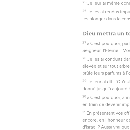
25
Je leur ai même donné
26
Je les ai rendus impu
les plonger dans la cons
Dieu mettra un te
27
» C'est pourquoi, par
Seigneur, l'Eternel : V
28
Je les ai conduits da
élevée et sur tout arbre t
brûlé leurs parfums à l’
29
Je leur ai dit : ‘Qu'
donné jusqu'à aujourd’h
30
» C'est pourquoi, ann
en train de devenir imp
31
En présentant vos off
encore, en l’honneur de
d'Israël ? Aussi vrai que