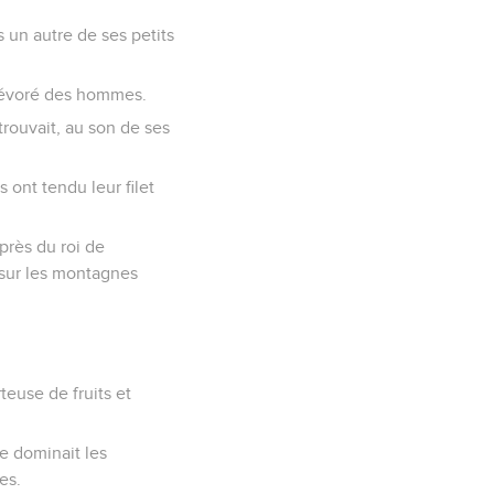
is un autre de ses petits
 a dévoré des hommes.
 trouvait, au son de ses
 ont tendu leur filet
près du roi de
 sur les montagnes
teuse de fruits et
le dominait les
es.