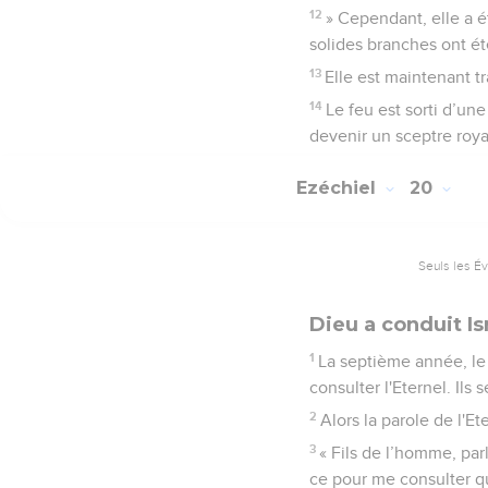
12
» Cependant, elle a é
solides branches ont ét
13
Elle est maintenant t
14
Le feu est sorti d’une
devenir un sceptre roya
Ezéchiel
20
Seuls les É
Dieu a conduit Is
1
La septième année, le
consulter l'Eternel. Ils 
2
Alors la parole de l'Et
3
« Fils de l’homme, parl
ce pour me consulter qu