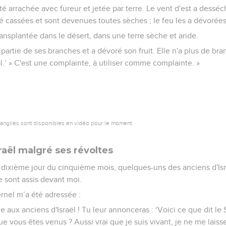
té arrachée avec fureur et jetée par terre. Le vent d'est a desséch
é cassées et sont devenues toutes sèches ; le feu les a dévorées
ransplantée dans le désert, dans une terre sèche et aride.
 partie de ses branches et a dévoré son fruit. Elle n'a plus de bra
l.’ » C'est une complainte, à utiliser comme complainte. »
vangiles sont disponibles en vidéo pour le moment.
raël malgré ses révoltes
 dixième jour du cinquième mois, quelques-uns des anciens d'Is
se sont assis devant moi.
ernel m’a été adressée :
e aux anciens d'Israël ! Tu leur annonceras : ‘Voici ce que dit le S
e vous êtes venus ? Aussi vrai que je suis vivant, je ne me laisse