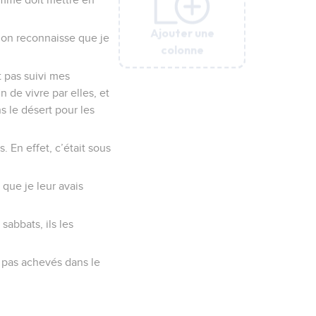
Ajouter une
Ajouter une
Ajouter une
Ajouter une
Ajouter une
Ajouter une
 on reconnaisse que je
colonne
colonne
colonne
colonne
colonne
colonne
t pas suivi mes
n de vivre par elles, et
s le désert pour les
. En effet, c’était sous
que je leur avais
 sabbats, ils les
ai pas achevés dans le