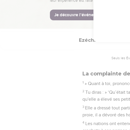
Débarrassez-vous de 
esprit nouveau ! Pourq
32
En effet, je ne prend
d’attitude et vivez !
Ezéchiel
19
Seuls les É
La complainte de
1
» Quant à toi, prononc
2
Tu diras : » ‘Qu’était 
qu'elle a élevé ses petit
3
Elle a dressé tout part
proie, il a dévoré des
4
Les nations ont entend