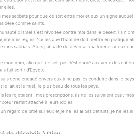
r elles.
né mes sabbats pour que ce soit entre moi et eux un signe auquel
considère comme saints.
nauté d'Israël s’est révoltée contre moi dans le désert. Ils n’on
 rejeté mes règles, *celles que l'homme doit mettre en pratique afi
ue mes sabbats. Alors j’ai parlé de déverser ma fureur sur eux dan
 de mon nom, afin qu'il ne soit pas déshonoré aux yeux des nations
is fait sortir d'Egypte.
 suis donc engagé envers eux à ne pas les conduire dans le pays 
 le lait et le miel, le plus beau de tous les pays.
ls les rejetaient ; mes prescriptions, ils ne les suivaient pas ; mes
r cœur restait attaché à leurs idoles.
un regard de pitié sur eux et je ne les ai pas détruits, je ne les 
ssé de désobéir à Dieu