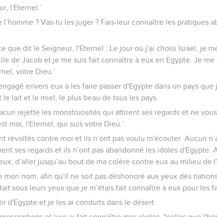
r, l'Eternel.’
 de l’homme ? Vas-tu les juger ? Fais-leur connaître les pratiques
 ce que dit le Seigneur, l'Eternel : Le jour où j'ai choisi Israël, je
le de Jacob et je me suis fait connaître à eux en Egypte. Je m
ernel, votre Dieu.’
 engagé envers eux à les faire passer d'Egypte dans un pays que 
le lait et le miel, le plus beau de tous les pays.
chacun rejette les monstruosités qui attirent ses regards et ne vo
st moi, l'Eternel, qui suis votre Dieu.’
nt révoltés contre moi et ils n’ont pas voulu m'écouter. Aucun n’a
ient ses regards et ils n’ont pas abandonné les idoles d'Egypte. Al
eux, d’aller jusqu’au bout de ma colère contre eux au milieu de l
de mon nom, afin qu'il ne soit pas déshonoré aux yeux des nations
tait sous leurs yeux que je m’étais fait connaître à eux pour les fa
tir d'Egypte et je les ai conduits dans le désert.
prescriptions et leur ai fait connaître mes règles, *celles que l'