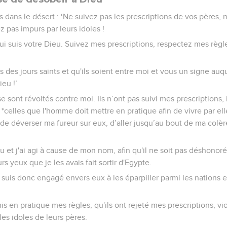
 fils dans le désert : ‘Ne suivez pas les prescriptions de vos pères,
z pas impurs par leurs idoles !
 qui suis votre Dieu. Suivez mes prescriptions, respectez mes règl
 des jours saints et qu'ils soient entre moi et vous un signe au
ieu !’
se sont révoltés contre moi. Ils n’ont pas suivi mes prescriptions,
*celles que l'homme doit mettre en pratique afin de vivre par elle
é de déverser ma fureur sur eux, d’aller jusqu’au bout de ma colè
u et j'ai agi à cause de mon nom, afin qu'il ne soit pas déshonor
urs yeux que je les avais fait sortir d'Egypte.
 suis donc engagé envers eux à les éparpiller parmi les nations e
mis en pratique mes règles, qu'ils ont rejeté mes prescriptions, v
les idoles de leurs pères.