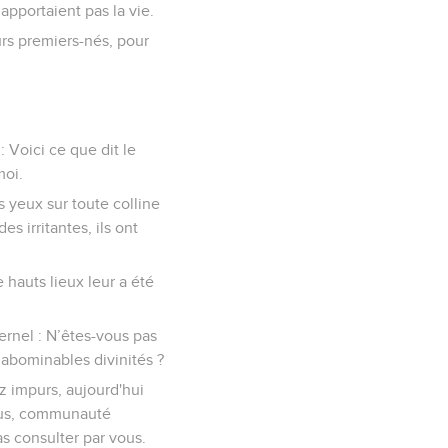
apportaient pas la vie.
eurs premiers-nés, pour
: Voici ce que dit le
moi.
s yeux sur toute colline
des irritantes, ils ont
 hauts lieux leur a été
ernel : N’êtes-vous pas
 abominables divinités ?
z impurs, aujourd'hui
vous, communauté
pas consulter par vous.