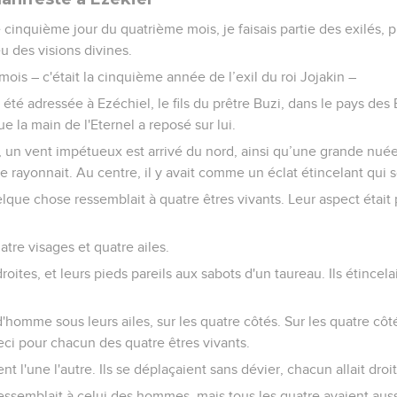
 cinquième jour du quatrième mois, je faisais partie des exilés, 
 eu des visions divines.
ois – c'était la cinquième année de l’exil du roi Jojakin –
a été adressée à Ezéchiel, le fils du prêtre Buzi, dans le pays de
ue la main de l'Eternel a reposé sur lui.
s, un vent impétueux est arrivé du nord, ainsi qu’une grande nué
 rayonnait. Au centre, il y avait comme un éclat étincelant qui s
lque chose ressemblait à quatre êtres vivants. Leur aspect était
tre visages et quatre ailes.
roites, et leurs pieds pareils aux sabots d'un taureau. Ils étinc
'homme sous leurs ailes, sur les quatre côtés. Sur les quatre côtés
ceci pour chacun des quatre êtres vivants.
nt l'une l'autre. Ils se déplaçaient sans dévier, chacun allait droit
essemblait à celui des hommes, mais tous les quatre avaient auss