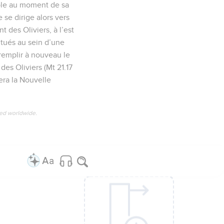
mple au moment de sa
e se dirige alors vers
t des Oliviers, à l’est
itués au sein d’une
 remplir à nouveau le
 des Oliviers (Mt 21.17
tera la Nouvelle
ved worldwide.