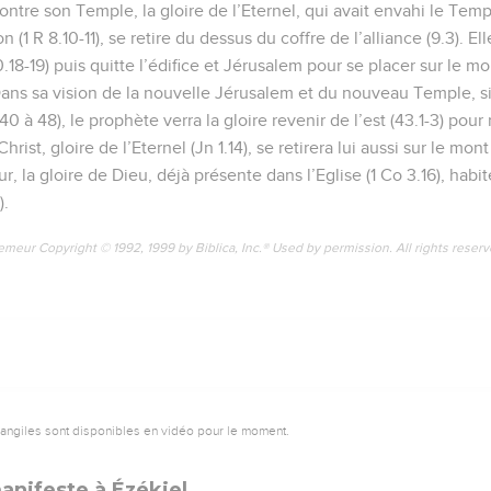
ontre son Temple, la gloire de l’Eternel, qui avait envahi le Te
1 R 8.10-11), se retire du dessus du coffre de l’alliance (9.3). Ell
.18-19) puis quitte l’édifice et Jérusalem pour se placer sur le mon
. Dans sa vision de la nouvelle Jérusalem et du nouveau Temple, s
40 à 48), le prophète verra la gloire revenir de l’est (43.1-3) pour
rist, gloire de l’Eternel (Jn 1.14), se retirera lui aussi sur le mont
our, la gloire de Dieu, déjà présente dans l’Eglise (1 Co 3.16), habi
).
emeur Copyright © 1992, 1999 by Biblica, Inc.® Used by permission. All rights reser
vangiles sont disponibles en vidéo pour le moment.
anifeste à Ézékiel