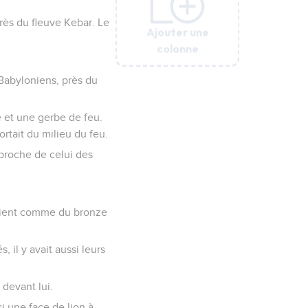
près du fleuve Kebar. Le
Ajouter une
Ajouter une
Ajouter une
Ajouter une
Ajouter une
colonne
colonne
colonne
colonne
colonne
s Babyloniens, près du
e et une gerbe de feu.
ortait du milieu du feu.
 proche de celui des
elaient comme du bronze
, il y avait aussi leurs
 devant lui.
i une face de lion à