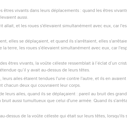
es êtres vivants dans leurs déplacements : quand les êtres vivant
élevaient aussi.
sprit allait, et les roues s'élevaient simultanément avec eux, car l'e
nt, elles se déplaçaient, et quand ils s'arrêtaient, elles s'arrêtaie
 la terre, les roues s'élevaient simultanément avec eux, car l'esp
es êtres vivants, la voûte céleste ressemblait à l’éclat d’un crista
étendue qu’il y avait au-dessus de leurs têtes.
 leurs ailes étaient tendues l'une contre l'autre, et ils en avaie
ent chacun deux qui couvraient leur corps.
de leurs ailes, quand ils se déplaçaient : pareil au bruit des gran
n bruit aussi tumultueux que celui d'une armée. Quand ils s'arrêtai
au-dessus de la voûte céleste qui était sur leurs têtes, lorsqu'ils s