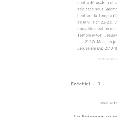
contre Jérusalem et c
dédicace sous Salomon (
l’entrée du Temple (10
de la ville (11.22-23)
nouvelle création (ch.
Temple (44.4). Jésus-Ch
; Lc 21.37). Mais, un j
Jérusalem (Ap 21.10-11
La Bible Du S
Ezéchiel
1
Seuls les É
Le Seigneur se m