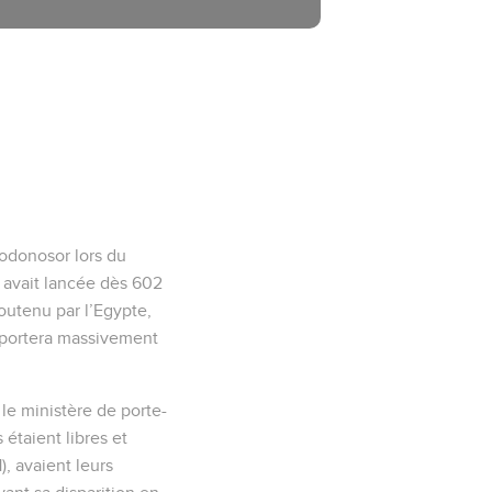
hodonosor lors du
 avait lancée dès 602
soutenu par l’Egypte,
déportera massivement
é le ministère de porte-
 étaient libres et
), avaient leurs