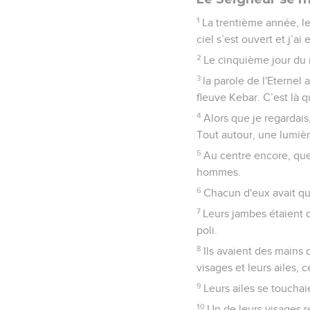
1
La trentième année, le
ciel s’est ouvert et j’ai
2
Le cinquième jour du m
3
la parole de l'Eternel 
fleuve Kebar. C’est là q
4
Alors que je regardai
Tout autour, une lumière
5
Au centre encore, que
hommes.
6
Chacun d'eux avait qua
7
Leurs jambes étaient d
poli.
8
Ils avaient des mains d
visages et leurs ailes, 
9
Leurs ailes se touchaie
10
Un de leurs visages r