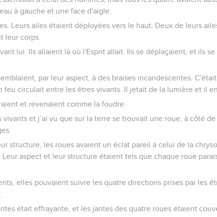
reau à gauche et une face d'aigle.
es. Leurs ailes étaient déployées vers le haut. Deux de leurs ail
t leur corps.
ant lui. Ils allaient là où l'Esprit allait. Ils se déplaçaient, et ils 
emblaient, par leur aspect, à des braises incandescentes. C'était 
u circulait entre les êtres vivants. Il jetait de la lumière et il en
raient et revenaient comme la foudre.
 vivants et j’ai vu que sur la terre se trouvait une roue, à côté d
ges.
ur structure, les roues avaient un éclat pareil à celui de la chryso
. Leur aspect et leur structure étaient tels que chaque roue parais
s, elles pouvaient suivre les quatre directions prises par les êtr
.
antes était effrayante, et les jantes des quatre roues étaient couv