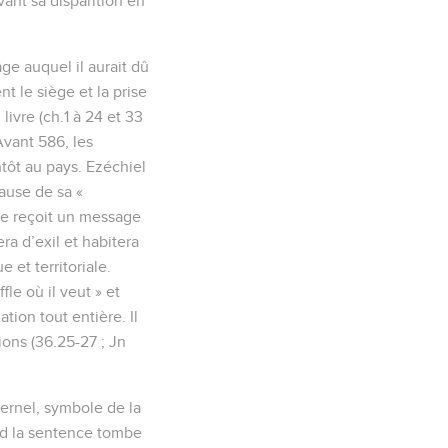
vant sa disparition en
âge auquel il aurait dû
t le siège et la prise
livre (ch.1 à 24 et 33
Avant 586, les
tôt au pays. Ezéchiel
cause de sa «
ète reçoit un message
ra d’exil et habitera
 et territoriale.
fle où il veut » et
ation tout entière. Il
ions (36.25-27 ; Jn
ernel, symbole de la
nd la sentence tombe