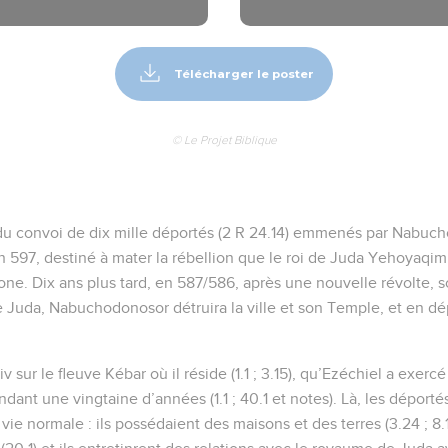
Télécharger le poster
© Le Projet Biblique
e du convoi de dix mille déportés (2 R 24.14) emmenés par Nabuc
 597, destiné à mater la rébellion que le roi de Juda Yehoyaqim
one. Dix ans plus tard, en 587/586, après une nouvelle révolte, 
e Juda, Nabuchodonosor détruira la ville et son Temple, et en 
iv sur le fleuve Kébar où il réside (1.1 ; 3.15), qu’Ezéchiel a exerc
ndant une vingtaine d’années (1.1 ; 40.1 et notes). Là, les déportés
e normale : ils possédaient des maisons et des terres (3.24 ; 8.1