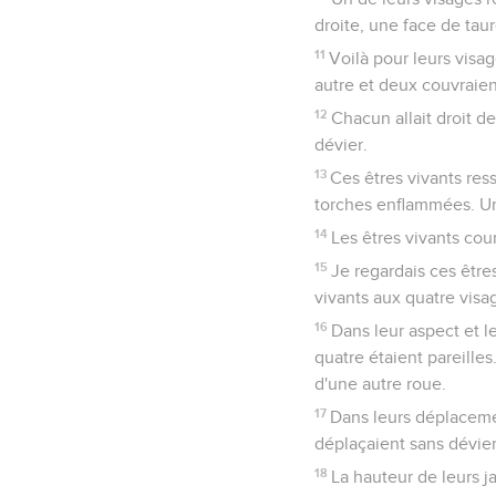
droite, une face de tau
11
Voilà pour leurs visag
autre et deux couvraien
12
Chacun allait droit dev
dévier.
13
Ces êtres vivants ress
torches enflammées. Un fe
14
Les êtres vivants cou
15
Je regardais ces êtres
vivants aux quatre visa
16
Dans leur aspect et le
quatre étaient pareilles
d'une autre roue.
17
Dans leurs déplacement
déplaçaient sans dévier
18
La hauteur de leurs j