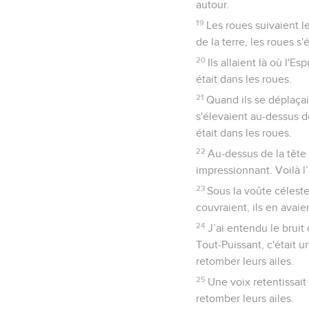
autour.
19
Les roues suivaient l
de la terre, les roues s'
20
Ils allaient là où l'E
était dans les roues.
21
Quand ils se déplaçaie
s'élevaient au-dessus de
était dans les roues.
22
Au-dessus de la tête d
impressionnant. Voilà l’
23
Sous la voûte céleste,
couvraient, ils en avai
24
J’ai entendu le bruit 
Tout-Puissant, c'était u
retomber leurs ailes.
25
Une voix retentissait 
retomber leurs ailes.