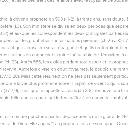
20.1) et ils entretinrent des relations avec le royaume de Juda a
hiel à devenir prophète en 593 (1.1-2), à trente ans, sans doute, 
 prêtre (1.3). Son ministère se divise en deux périodes que séparen
3.21) et auxquelles correspondent les deux principales parties du 
oupées par les prophéties sur les nations païennes (ch.25 à 32). 
inaient que Jérusalem serait épargnée et qu’ils rentreraient bien
eurs illusions en annonçant la ruine inéluctable de Jérusalem à 
use (ch.23). Après 586, les exilés perdent tout espoir et le proph
n revivra. Autrefois divisé en deux royaumes, le peuple uni rentre
7.15-28). Mais cette résurrection ne sera pas seulement politique
etour à la vie plus profond encore : l’Esprit, ce « vent » qui « souf
» (37.7,9), ainsi que le rappellera Jésus (Jn 3.8), renouvellera la n
uple telle une eau pure qui le fera naître à de nouvelles motivat
el est comme ponctuée par les déplacements de la gloire de l’Et
sence de Dieu. Elle apparaît au prophète lors de son appel. Qua