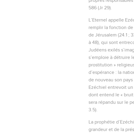
propres responsables (
586 (Jr 29).
L’Eternel appelle Ezéc
remplir la fonction de
de Jérusalem (24.1 ; 3
à 48), qui sont entrec
Judéens exilés s’imag
s’emploie à détruire l
prostitution » religie
d’espérance : la natio
de nouveau son pays (3
Ezéchiel entrevoit un r
dont entend le « bruit 
sera répandu sur le pe
3.5).
La prophétie d’Ezéchi
grandeur et de la pré