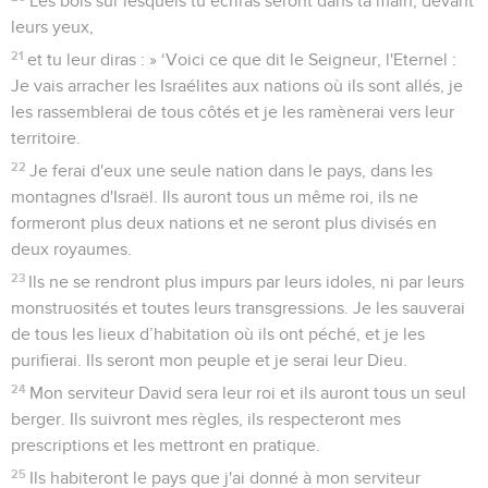
Les bois sur lesquels tu écriras seront dans ta main, devant
leurs yeux,
21
et tu leur diras : » ‘Voici ce que dit le Seigneur, l'Eternel :
Je vais arracher les Israélites aux nations où ils sont allés, je
les rassemblerai de tous côtés et je les ramènerai vers leur
territoire.
22
Je ferai d'eux une seule nation dans le pays, dans les
montagnes d'Israël. Ils auront tous un même roi, ils ne
formeront plus deux nations et ne seront plus divisés en
deux royaumes.
23
Ils ne se rendront plus impurs par leurs idoles, ni par leurs
monstruosités et toutes leurs transgressions. Je les sauverai
de tous les lieux d’habitation où ils ont péché, et je les
purifierai. Ils seront mon peuple et je serai leur Dieu.
24
Mon serviteur David sera leur roi et ils auront tous un seul
berger. Ils suivront mes règles, ils respecteront mes
prescriptions et les mettront en pratique.
25
Ils habiteront le pays que j'ai donné à mon serviteur