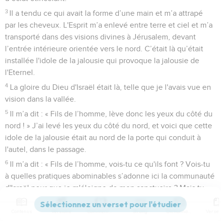
3
Il a tendu ce qui avait la forme d’une main et m’a attrapé
par les cheveux. L'Esprit m’a enlevé entre terre et ciel et m’a
transporté dans des visions divines à Jérusalem, devant
l’entrée intérieure orientée vers le nord. C’était là qu’était
installée l'idole de la jalousie qui provoque la jalousie de
l'Eternel.
4
La gloire du Dieu d'Israël était là, telle que je l'avais vue en
vision dans la vallée.
5
Il m’a dit : « Fils de l’homme, lève donc les yeux du côté du
nord ! » J’ai levé les yeux du côté du nord, et voici que cette
idole de la jalousie était au nord de la porte qui conduit à
l'autel, dans le passage.
6
Il m’a dit : « Fils de l’homme, vois-tu ce qu'ils font ? Vois-tu
à quelles pratiques abominables s’adonne ici la communauté
d'Israël pour que je m'éloigne de mon sanctuaire ? Mais tu
verras encore d'autres pratiques tout aussi abominables. »
Contenus
Versions
Commentaires
Strong
Dictionnaire
7
Il m’a alors conduit à l'entrée du parvis. En regardant, j’ai vu