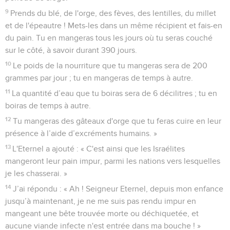
9
Prends du blé, de l'orge, des fèves, des lentilles, du millet
et de l'épeautre ! Mets-les dans un même récipient et fais-en
du pain. Tu en mangeras tous les jours où tu seras couché
sur le côté, à savoir durant 390 jours.
10
Le poids de la nourriture que tu mangeras sera de 200
grammes par jour ; tu en mangeras de temps à autre.
11
La quantité d’eau que tu boiras sera de 6 décilitres ; tu en
boiras de temps à autre.
12
Tu mangeras des gâteaux d'orge que tu feras cuire en leur
présence à l’aide d’excréments humains. »
13
L'Eternel a ajouté : « C'est ainsi que les Israélites
mangeront leur pain impur, parmi les nations vers lesquelles
je les chasserai. »
14
J’ai répondu : « Ah ! Seigneur Eternel, depuis mon enfance
jusqu’à maintenant, je ne me suis pas rendu impur en
mangeant une bête trouvée morte ou déchiquetée, et
aucune viande infecte n'est entrée dans ma bouche ! »