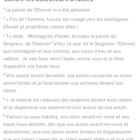
1
La parole de l'Eternel m’a été adressée :
2
« Fils de l’homme, tourne ton visage vers les montagnes
d'Israël et prophétise contre elles !
3
Tu diras : ‘Montagnes d'Israël, écoutez la parole du
Seigneur, de l'Eternel !’Voici ce que dit le Seigneur, l'Eternel,
aux montagnes et aux collines, aux cours d’eau et aux
vallées : Je vais faire venir l'épée contre vous et je ferai
disparaître vos hauts lieux.
4
Vos autels seront dévastés, vos piliers consacrés au soleil
seront brisés et je ferai tomber vos victimes devant vos
idoles.
5
» Je mettrai les cadavres des Israélites devant leurs idoles
et je disperserai vos ossements tout autour de vos autels.
6
Partout où vous habitez, vos villes seront en ruine et vos
hauts lieux démolis, afin que vos autels soient en ruine et
abandonnés, que vos idoles soient brisées et disparaissent,
que vos piliers consacrés au soleil soient abattus et que soit