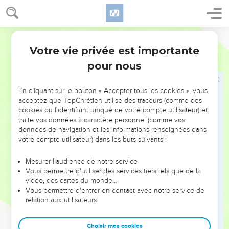
le fera naître à de nouvelles motivations (36.25-27 ; Jn 3.5).
La prophétie d’Ezéchiel est comme ponctuée par les
Segond 21
déplacements de la gloire de l’Eternel, symbole de la
Votre vie privée est importante
Ezéchiel
Introduction
grandeur et de la présence de Dieu. Elle apparaît au
pour nous
prophète lors de son appel. Quand la sentence tombe
contre Jérusalem et contre son Temple, la gloire de
En cliquant sur le bouton « Accepter tous les cookies », vous
l’Eternel, qui avait envahi le Temple au moment de sa
acceptez que TopChrétien utilise des traceurs (comme des
dédicace sous Salomon (1 R 8.10-11), se retire du dessus du
cookies ou l'identifiant unique de votre compte utilisateur) et
traite vos données à caractère personnel (comme vos
coffre de l’alliance (9.3). Elle se dirige alors vers l’entrée du
données de navigation et les informations renseignées dans
Temple (10.18-19) puis quitte l’édifice et Jérusalem pour se
votre compte utilisateur) dans les buts suivants :
placer sur le mont des Oliviers, à l’est de la ville (11.22-23).
Dans sa vision de la nouvelle Jérusalem et du nouveau
Mesurer l'audience de notre service
Vous permettre d'utiliser des services tiers tels que de la
Temple, situés au sein d’une nouvelle création (ch.40 à 48),
vidéo, des cartes du monde…
le prophète verra la gloire revenir de l’est (43.1-3) pour
Vous permettre d'entrer en contact avec notre service de
remplir à nouveau le Temple (44.4). Jésus-Christ, gloire de
relation aux utilisateurs.
l’Eternel (Jn 1.14), se retirera lui aussi sur le mont des Oliviers
(Mt 21.17 ; Lc 21.37). Mais, un jour, la gloire de Dieu, déjà
Choisir mes cookies