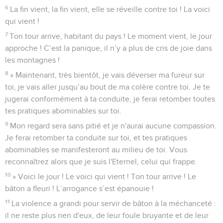
6
La fin vient, la fin vient, elle se réveille contre toi ! La voici
qui vient !
7
Ton tour arrive, habitant du pays ! Le moment vient, le jour
approche ! C’est la panique, il n’y a plus de cris de joie dans
les montagnes !
8
» Maintenant, très bientôt, je vais déverser ma fureur sur
toi, je vais aller jusqu’au bout de ma colère contre toi. Je te
jugerai conformément à ta conduite, je ferai retomber toutes
tes pratiques abominables sur toi.
9
Mon regard sera sans pitié et je n'aurai aucune compassion.
Je ferai retomber ta conduite sur toi, et tes pratiques
abominables se manifesteront au milieu de toi. Vous
reconnaîtrez alors que je suis l'Eternel, celui qui frappe.
10
» Voici le jour ! Le voici qui vient ! Ton tour arrive ! Le
bâton a fleuri ! L’arrogance s’est épanouie !
11
La violence a grandi pour servir de bâton à la méchanceté :
il ne reste plus rien d'eux, de leur foule bruyante et de leur