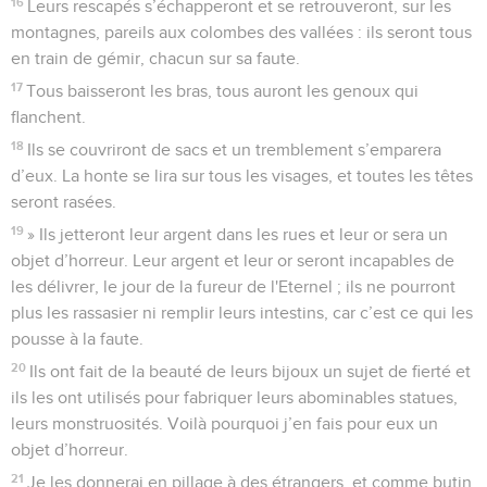
16
Leurs rescapés s’échapperont et se retrouveront, sur les
montagnes, pareils aux colombes des vallées : ils seront tous
en train de gémir, chacun sur sa faute.
17
Tous baisseront les bras, tous auront les genoux qui
flanchent.
18
Ils se couvriront de sacs et un tremblement s’emparera
d’eux. La honte se lira sur tous les visages, et toutes les têtes
seront rasées.
19
» Ils jetteront leur argent dans les rues et leur or sera un
objet d’horreur. Leur argent et leur or seront incapables de
les délivrer, le jour de la fureur de l'Eternel ; ils ne pourront
plus les rassasier ni remplir leurs intestins, car c’est ce qui les
pousse à la faute.
20
Ils ont fait de la beauté de leurs bijoux un sujet de fierté et
ils les ont utilisés pour fabriquer leurs abominables statues,
leurs monstruosités. Voilà pourquoi j’en fais pour eux un
objet d’horreur.
21
Je les donnerai en pillage à des étrangers, et comme butin