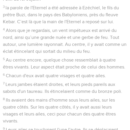
3
la parole de l'Eternel a été adressée à Ezéchiel, le fils du
prêtre Buzi, dans le pays des Babyloniens, près du fleuve
Kebar. C’est là que la main de l'Eternel a reposé sur lui.
4
Alors que je regardais, un vent impétueux est arrivé du
nord, ainsi qu’une grande nuée et une gerbe de feu. Tout
autour, une lumière rayonnait. Au centre, il y avait comme un
éclat étincelant qui sortait du milieu du feu.
5
Au centre encore, quelque chose ressemblait à quatre
êtres vivants. Leur aspect était proche de celui des hommes.
6
Chacun d'eux avait quatre visages et quatre ailes.
7
Leurs jambes étaient droites, et leurs pieds pareils aux
sabots d'un taureau. Ils étincelaient comme du bronze poli.
8
Ils avaient des mains d'homme sous leurs ailes, sur les
quatre côtés. Sur les quatre côtés, il y avait aussi leurs
visages et leurs ailes, ceci pour chacun des quatre êtres
vivants.
9
Leurs ailes se touchaient l'une l'autre. Ils se déplaçaient