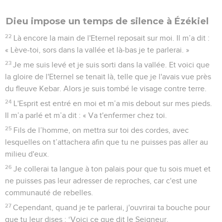
Dieu impose un temps de silence à Ézékiel
22
Là encore la main de l'Eternel reposait sur moi. Il m’a dit :
« Lève-toi, sors dans la vallée et là-bas je te parlerai. »
23
Je me suis levé et je suis sorti dans la vallée. Et voici que
la gloire de l'Eternel se tenait là, telle que je l'avais vue près
du fleuve Kebar. Alors je suis tombé le visage contre terre.
24
L'Esprit est entré en moi et m’a mis debout sur mes pieds.
Il m’a parlé et m’a dit : « Va t'enfermer chez toi.
25
Fils de l’homme, on mettra sur toi des cordes, avec
lesquelles on t’attachera afin que tu ne puisses pas aller au
milieu d'eux.
26
Je collerai ta langue à ton palais pour que tu sois muet et
ne puisses pas leur adresser de reproches, car c'est une
communauté de rebelles.
27
Cependant, quand je te parlerai, j'ouvrirai ta bouche pour
que tu leur dises : ‘Voici ce que dit le Seigneur,