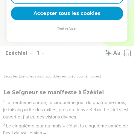
présente dans l’Eglise (1 Co 3.16), habitera la Nouvelle
Jérusalem (Ap 21.10-11).
Accepter tous les cookies
La Bible Du Semeur Copyright © 1992, 1999 by Biblica, Inc.® Used by
Tout refuser
permission. All rights reserved worldwide.
Ezéchiel
1
Seuls les Évangiles sont disponibles en vidéo pour le moment.
Le Seigneur se manifeste à Ézékiel
1
La trentième année, le cinquième jour du quatrième mois,
je faisais partie des exilés, près du fleuve Kebar. Le ciel s’est
ouvert et j’ai eu des visions divines.
2
Le cinquième jour du mois – c'était la cinquième année de
l’exil du roi Jojakin –