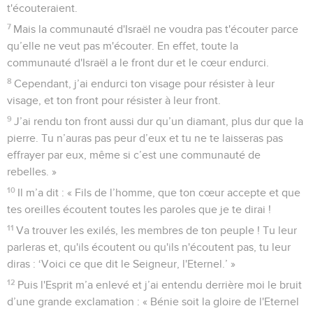
t'écouteraient.
7
Mais la communauté d'Israël ne voudra pas t'écouter parce
qu’elle ne veut pas m'écouter. En effet, toute la
communauté d'Israël a le front dur et le cœur endurci.
8
Cependant, j’ai endurci ton visage pour résister à leur
visage, et ton front pour résister à leur front.
9
J’ai rendu ton front aussi dur qu’un diamant, plus dur que la
pierre. Tu n’auras pas peur d’eux et tu ne te laisseras pas
effrayer par eux, même si c’est une communauté de
rebelles. »
10
Il m’a dit : « Fils de l’homme, que ton cœur accepte et que
tes oreilles écoutent toutes les paroles que je te dirai !
11
Va trouver les exilés, les membres de ton peuple ! Tu leur
parleras et, qu'ils écoutent ou qu'ils n'écoutent pas, tu leur
diras : ‘Voici ce que dit le Seigneur, l'Eternel.’ »
12
Puis l'Esprit m’a enlevé et j’ai entendu derrière moi le bruit
d’une grande exclamation : « Bénie soit la gloire de l'Eternel