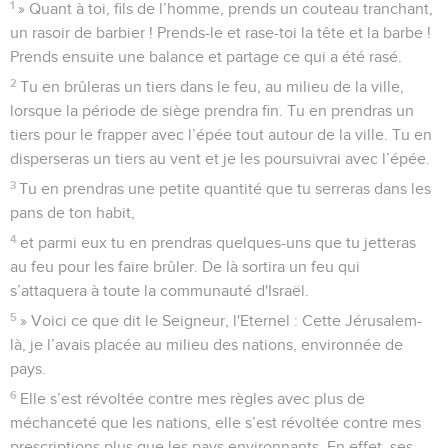
1
» Quant à toi, fils de l’homme, prends un couteau tranchant,
un rasoir de barbier ! Prends-le et rase-toi la tête et la barbe !
Prends ensuite une balance et partage ce qui a été rasé.
2
Tu en brûleras un tiers dans le feu, au milieu de la ville,
lorsque la période de siège prendra fin. Tu en prendras un
tiers pour le frapper avec l’épée tout autour de la ville. Tu en
disperseras un tiers au vent et je les poursuivrai avec l’épée.
3
Tu en prendras une petite quantité que tu serreras dans les
pans de ton habit,
4
et parmi eux tu en prendras quelques-uns que tu jetteras
au feu pour les faire brûler. De là sortira un feu qui
s’attaquera à toute la communauté d'Israël.
5
» Voici ce que dit le Seigneur, l'Eternel : Cette Jérusalem-
là, je l’avais placée au milieu des nations, environnée de
pays.
6
Elle s’est révoltée contre mes règles avec plus de
méchanceté que les nations, elle s’est révoltée contre mes
prescriptions plus que les pays environnants. En effet, ses