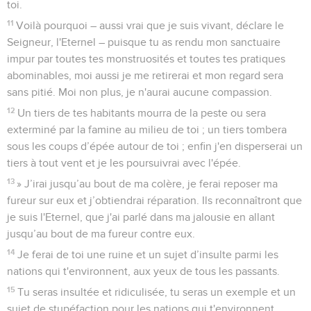
toi.
11
Voilà pourquoi – aussi vrai que je suis vivant, déclare le
Seigneur, l'Eternel – puisque tu as rendu mon sanctuaire
impur par toutes tes monstruosités et toutes tes pratiques
abominables, moi aussi je me retirerai et mon regard sera
sans pitié. Moi non plus, je n'aurai aucune compassion.
12
Un tiers de tes habitants mourra de la peste ou sera
exterminé par la famine au milieu de toi ; un tiers tombera
sous les coups d’épée autour de toi ; enfin j'en disperserai un
tiers à tout vent et je les poursuivrai avec l'épée.
13
» J’irai jusqu’au bout de ma colère, je ferai reposer ma
fureur sur eux et j’obtiendrai réparation. Ils reconnaîtront que
je suis l'Eternel, que j'ai parlé dans ma jalousie en allant
jusqu’au bout de ma fureur contre eux.
14
Je ferai de toi une ruine et un sujet d’insulte parmi les
nations qui t'environnent, aux yeux de tous les passants.
15
Tu seras insultée et ridiculisée, tu seras un exemple et un
sujet de stupéfaction pour les nations qui t'environnent,