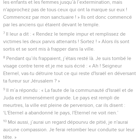
les enfants et les femmes jusqu’à l’extermination, mais
n'approchez pas de tous ceux qui ont la marque sur eux !
Commencez par mon sanctuaire ! » Ils ont donc commencé
par les anciens qui étaient devant le temple.
7
Il leur a dit : « Rendez le temple impur et remplissez de
victimes les deux parvis attenants ! Sortez ! » Alors ils sont
sortis et se sont mis à frapper dans la ville.
8
Pendant qu’ils frappaient, j’étais resté là. Je suis tombé le
visage contre terre et je me suis écrié : « Ah ! Seigneur
Eternel, vas-tu détruire tout ce qui reste d'Israël en déversant
ta fureur sur Jérusalem ? »
9
Il m’a répondu : « La faute de la communauté d'Israël et de
Juda est immensément grande. Le pays est rempli de
meurtres, la ville est pleine de perversion, car ils disent :
‘L'Eternel a abandonné le pays, l'Eternel ne voit rien.’
10
Moi aussi, j’aurai un regard dépourvu de pitié, je n'aurai
aucune compassion. Je ferai retomber leur conduite sur leur
tête. »