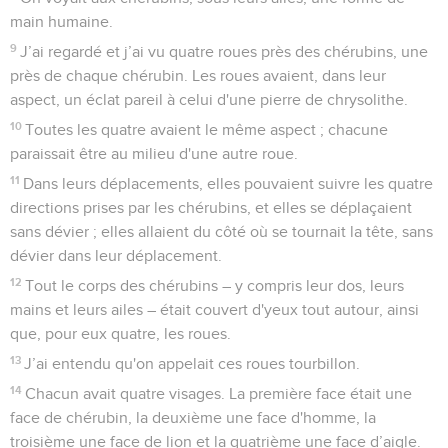
main humaine.
9
J’ai regardé et j’ai vu quatre roues près des chérubins, une
près de chaque chérubin. Les roues avaient, dans leur
aspect, un éclat pareil à celui d'une pierre de chrysolithe.
10
Toutes les quatre avaient le même aspect ; chacune
paraissait être au milieu d'une autre roue.
11
Dans leurs déplacements, elles pouvaient suivre les quatre
directions prises par les chérubins, et elles se déplaçaient
sans dévier ; elles allaient du côté où se tournait la tête, sans
dévier dans leur déplacement.
12
Tout le corps des chérubins – y compris leur dos, leurs
mains et leurs ailes – était couvert d'yeux tout autour, ainsi
que, pour eux quatre, les roues.
13
J’ai entendu qu'on appelait ces roues tourbillon.
14
Chacun avait quatre visages. La première face était une
face de chérubin, la deuxième une face d'homme, la
troisième une face de lion et la quatrième une face d’aigle.