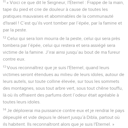
11
» Voici ce que dit le Seigneur, l'Eternel : Frappe de la main,
tape du pied et crie de douleur à cause de toutes les
pratiques mauvaises et abominables de la communauté
d'Israël ! C’est qu’ils vont tomber par l’épée, par la famine et
par la peste.
12
Celui qui sera loin mourra de la peste, celui qui sera près
tombera par l’épée, celui qui restera et sera assiégé sera
victime de la famine. J’irai ainsi jusqu’au bout de ma fureur
contre eux.
13
Vous reconnaîtrez que je suis l'Eternel, quand leurs
victimes seront étendues au milieu de leurs idoles, autour de
leurs autels, sur toute colline élevée, sur tous les sommets
des montagnes, sous tout arbre vert, sous tout chêne touffu,
là où ils offraient des parfums dont l’odeur était agréable à
toutes leurs idoles.
14
Je déploierai ma puissance contre eux et je rendrai le pays
dépeuplé et vide depuis le désert jusqu’à Dibla, partout où
ils habitent. Ils reconnaîtront alors que je suis l'Eternel. »