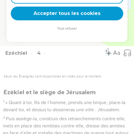
communauté de rebelles.
27
Cependant, quand je te parlerai, j'ouvrirai ta bouche pour
Accepter tous les cookies
que tu leur dises : ‘Voici ce que dit le Seigneur,
l'Eternel.’Que celui qui voudra écouter écoute, et que celui
Tout refuser
qui ne voudra pas n'écoute pas ! En effet, c'est une
communauté de rebelles.
Ezéchiel
4
Seuls les Évangiles sont disponibles en vidéo pour le moment.
Ézékiel et le siège de Jérusalem
1
» Quant à toi, fils de l’homme, prends une brique, place-la
devant toi, et dessus tu dessineras une ville : Jérusalem.
2
Puis assiège-la, construis des retranchements contre elle,
mets en place des remblais contre elle, dresse des armées
en face d’elle et installe des machines de guerre tout autour