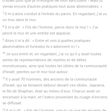
d'Israël pour que je m'éloigne de mon sanctuaire ? Mais tu
verras encore d'autres pratiques tout aussi abominables. »
7
Il m’a alors conduit à l'entrée du parvis. En regardant, j’ai vu
un trou dans le mur.
8
Il m’a dit : « Fils de l’homme, perce donc le mur ! » J’ai
percé le mur et une entrée est apparue.
9
Alors il m’a dit : « Entre et vois à quelles pratiques
abominables et funestes ils s’adonnent ici ! »
10
Je suis entré et, en regardant, j’ai vu qu’il y avait toutes
sortes de représentations de reptiles et de bêtes
monstrueuses, ainsi que toutes les idoles de la communauté
d'Israël, peintes sur le mur tout autour.
11
Il y avait 70 hommes, des anciens de la communauté
d'Israël, qui se tenaient debout devant ces idoles. Jaazania,
le fils de Shaphan, était au milieu d’eux. Chacun avait un
encensoir à la main, et l’odeur provenant du nuage d’encens
se diffusait.
12
Il m’a dit : « Fils de l’homme, vois-tu ce que les anciens de