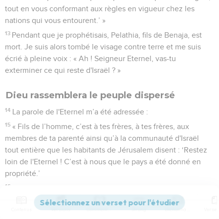
tout en vous conformant aux règles en vigueur chez les
nations qui vous entourent.’ »
13
Pendant que je prophétisais, Pelathia, fils de Benaja, est
mort. Je suis alors tombé le visage contre terre et me suis
écrié à pleine voix : « Ah ! Seigneur Eternel, vas-tu
exterminer ce qui reste d'Israël ? »
Dieu rassemblera le peuple dispersé
14
La parole de l'Eternel m’a été adressée :
15
« Fils de l’homme, c’est à tes frères, à tes frères, aux
membres de ta parenté ainsi qu’à la communauté d'Israël
tout entière que les habitants de Jérusalem disent : ‘Restez
loin de l'Eternel ! C’est à nous que le pays a été donné en
propriété.’
16
C'est pourquoi, annonce : ‘Voici ce que dit le Seigneur,
l'Eternel : Même si je les tiens éloignés parmi les nations,
Contenus
Versions
Commentaires
Strong
Dictionnaire
même si je les ai éparpillés dans divers pays, je serai pour