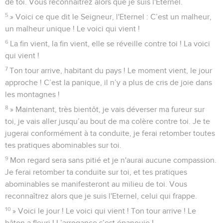
de toi. Vous reconnaîtrez alors que je suis l'Eternel.
5
» Voici ce que dit le Seigneur, l'Eternel : C’est un malheur,
un malheur unique ! Le voici qui vient !
6
La fin vient, la fin vient, elle se réveille contre toi ! La voici
qui vient !
7
Ton tour arrive, habitant du pays ! Le moment vient, le jour
approche ! C’est la panique, il n’y a plus de cris de joie dans
les montagnes !
8
» Maintenant, très bientôt, je vais déverser ma fureur sur
toi, je vais aller jusqu’au bout de ma colère contre toi. Je te
jugerai conformément à ta conduite, je ferai retomber toutes
tes pratiques abominables sur toi.
9
Mon regard sera sans pitié et je n'aurai aucune compassion.
Je ferai retomber ta conduite sur toi, et tes pratiques
abominables se manifesteront au milieu de toi. Vous
reconnaîtrez alors que je suis l'Eternel, celui qui frappe.
10
» Voici le jour ! Le voici qui vient ! Ton tour arrive ! Le
bâton a fleuri ! L’arrogance s’est épanouie !