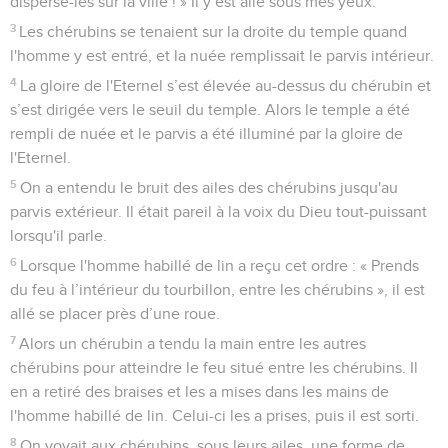
disperse-les sur la ville ! » Il y est allé sous mes yeux.
3
Les chérubins se tenaient sur la droite du temple quand
l'homme y est entré, et la nuée remplissait le parvis intérieur.
4
La gloire de l'Eternel s’est élevée au-dessus du chérubin et
s’est dirigée vers le seuil du temple. Alors le temple a été
rempli de nuée et le parvis a été illuminé par la gloire de
l'Eternel.
5
On a entendu le bruit des ailes des chérubins jusqu'au
parvis extérieur. Il était pareil à la voix du Dieu tout-puissant
lorsqu'il parle.
6
Lorsque l'homme habillé de lin a reçu cet ordre : « Prends
du feu à l’intérieur du tourbillon, entre les chérubins », il est
allé se placer près d’une roue.
7
Alors un chérubin a tendu la main entre les autres
chérubins pour atteindre le feu situé entre les chérubins. Il
en a retiré des braises et les a mises dans les mains de
l'homme habillé de lin. Celui-ci les a prises, puis il est sorti.
8
On voyait aux chérubins, sous leurs ailes, une forme de