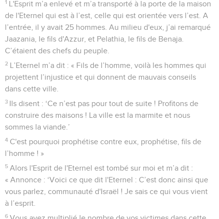
1
L'Esprit m’a enlevé et m’a transporté à la porte de la maison
de l'Eternel qui est à l’est, celle qui est orientée vers l’est. A
l’entrée, il y avait 25 hommes. Au milieu d'eux, j’ai remarqué
Jaazania, le fils d'Azzur, et Pelathia, le fils de Benaja.
C’étaient des chefs du peuple.
2
L’Eternel m’a dit : « Fils de l’homme, voilà les hommes qui
projettent l’injustice et qui donnent de mauvais conseils
dans cette ville.
3
Ils disent : ‘Ce n’est pas pour tout de suite ! Profitons de
construire des maisons ! La ville est la marmite et nous
sommes la viande.’
4
C'est pourquoi prophétise contre eux, prophétise, fils de
l’homme ! »
5
Alors l'Esprit de l'Eternel est tombé sur moi et m’a dit :
« Annonce : ‘Voici ce que dit l'Eternel : C’est donc ainsi que
vous parlez, communauté d'Israël ! Je sais ce qui vous vient
à l’esprit.
6
Vous avez multiplié le nombre de vos victimes dans cette