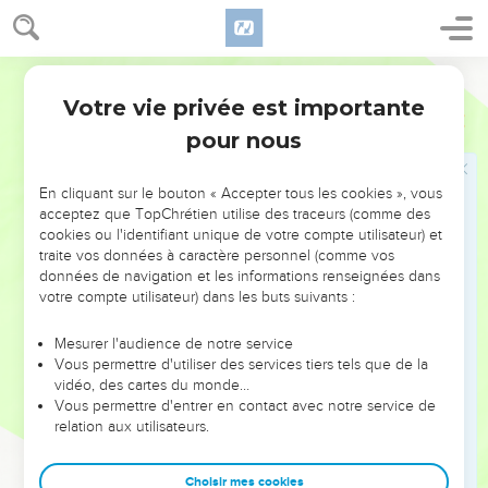
21
Si au contraire tu avertis le juste pour qu’il ne commette
pas de péché, et qu'il ne pèche pas, il restera en vie parce
qu'il s'est laissé avertir et toi, tu auras délivré ton âme. »
Segond 21
Votre vie privée est importante
Ezéchiel
3
Dieu impose un temps de silence à Ézékiel
pour nous
22
Là encore la main de l'Eternel reposait sur moi. Il m’a dit :
« Lève-toi, sors dans la vallée et là-bas je te parlerai. »
En cliquant sur le bouton « Accepter tous les cookies », vous
acceptez que TopChrétien utilise des traceurs (comme des
23
Je me suis levé et je suis sorti dans la vallée. Et voici que
cookies ou l'identifiant unique de votre compte utilisateur) et
la gloire de l'Eternel se tenait là, telle que je l'avais vue près
traite vos données à caractère personnel (comme vos
du fleuve Kebar. Alors je suis tombé le visage contre terre.
données de navigation et les informations renseignées dans
votre compte utilisateur) dans les buts suivants :
24
L'Esprit est entré en moi et m’a mis debout sur mes pieds.
Il m’a parlé et m’a dit : « Va t'enfermer chez toi.
Mesurer l'audience de notre service
25
Fils de l’homme, on mettra sur toi des cordes, avec
Vous permettre d'utiliser des services tiers tels que de la
vidéo, des cartes du monde…
lesquelles on t’attachera afin que tu ne puisses pas aller au
Vous permettre d'entrer en contact avec notre service de
milieu d'eux.
relation aux utilisateurs.
26
Je collerai ta langue à ton palais pour que tu sois muet et
ne puisses pas leur adresser de reproches, car c'est une
Choisir mes cookies