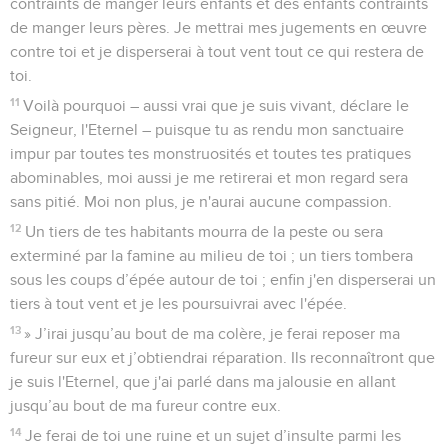
contraints de manger leurs enfants et des enfants contraints
de manger leurs pères. Je mettrai mes jugements en œuvre
contre toi et je disperserai à tout vent tout ce qui restera de
toi.
11
Voilà pourquoi – aussi vrai que je suis vivant, déclare le
Seigneur, l'Eternel – puisque tu as rendu mon sanctuaire
impur par toutes tes monstruosités et toutes tes pratiques
abominables, moi aussi je me retirerai et mon regard sera
sans pitié. Moi non plus, je n'aurai aucune compassion.
12
Un tiers de tes habitants mourra de la peste ou sera
exterminé par la famine au milieu de toi ; un tiers tombera
sous les coups d’épée autour de toi ; enfin j'en disperserai un
tiers à tout vent et je les poursuivrai avec l'épée.
13
» J’irai jusqu’au bout de ma colère, je ferai reposer ma
fureur sur eux et j’obtiendrai réparation. Ils reconnaîtront que
je suis l'Eternel, que j'ai parlé dans ma jalousie en allant
jusqu’au bout de ma fureur contre eux.
14
Je ferai de toi une ruine et un sujet d’insulte parmi les