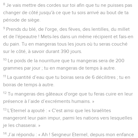
8
Je vais mettre des cordes sur toi afin que tu ne puisses pas
changer de côté jusqu'à ce que tu sois arrivé au bout de ta
période de siège.
9
Prends du blé, de l'orge, des fèves, des lentilles, du millet
et de l'épeautre ! Mets-les dans un même récipient et fais-en
du pain. Tu en mangeras tous les jours où tu seras couché
sur le côté, à savoir durant 390 jours.
10
Le poids de la nourriture que tu mangeras sera de 200
grammes par jour ; tu en mangeras de temps à autre.
11
La quantité d’eau que tu boiras sera de 6 décilitres ; tu en
boiras de temps à autre.
12
Tu mangeras des gâteaux d'orge que tu feras cuire en leur
présence à l’aide d’excréments humains. »
13
L'Eternel a ajouté : « C'est ainsi que les Israélites
mangeront leur pain impur, parmi les nations vers lesquelles
je les chasserai. »
14
J’ai répondu : « Ah ! Seigneur Eternel, depuis mon enfance