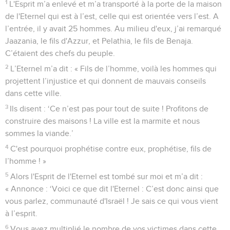
1
L'Esprit m’a enlevé et m’a transporté à la porte de la maison
de l'Eternel qui est à l’est, celle qui est orientée vers l’est. A
l’entrée, il y avait 25 hommes. Au milieu d'eux, j’ai remarqué
Jaazania, le fils d'Azzur, et Pelathia, le fils de Benaja.
C’étaient des chefs du peuple.
2
L’Eternel m’a dit : « Fils de l’homme, voilà les hommes qui
projettent l’injustice et qui donnent de mauvais conseils
dans cette ville.
3
Ils disent : ‘Ce n’est pas pour tout de suite ! Profitons de
construire des maisons ! La ville est la marmite et nous
sommes la viande.’
4
C'est pourquoi prophétise contre eux, prophétise, fils de
l’homme ! »
5
Alors l'Esprit de l'Eternel est tombé sur moi et m’a dit :
« Annonce : ‘Voici ce que dit l'Eternel : C’est donc ainsi que
vous parlez, communauté d'Israël ! Je sais ce qui vous vient
à l’esprit.
6
Vous avez multiplié le nombre de vos victimes dans cette