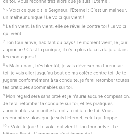
de toi. Vous reconnaîtrez alors que je suis l'Eternel.
5
» Voici ce que dit le Seigneur, l'Eternel : C’est un malheur,
un malheur unique ! Le voici qui vient !
6
La fin vient, la fin vient, elle se réveille contre toi ! La voici
qui vient !
7
Ton tour arrive, habitant du pays ! Le moment vient, le jour
approche ! C’est la panique, il n’y a plus de cris de joie dans
les montagnes !
8
» Maintenant, très bientôt, je vais déverser ma fureur sur
toi, je vais aller jusqu’au bout de ma colère contre toi. Je te
jugerai conformément à ta conduite, je ferai retomber toutes
tes pratiques abominables sur toi.
9
Mon regard sera sans pitié et je n'aurai aucune compassion.
Je ferai retomber ta conduite sur toi, et tes pratiques
abominables se manifesteront au milieu de toi. Vous
reconnaîtrez alors que je suis l'Eternel, celui qui frappe.
10
» Voici le jour ! Le voici qui vient ! Ton tour arrive ! Le
bâton a fleuri ! L’arrogance s’est épanouie !