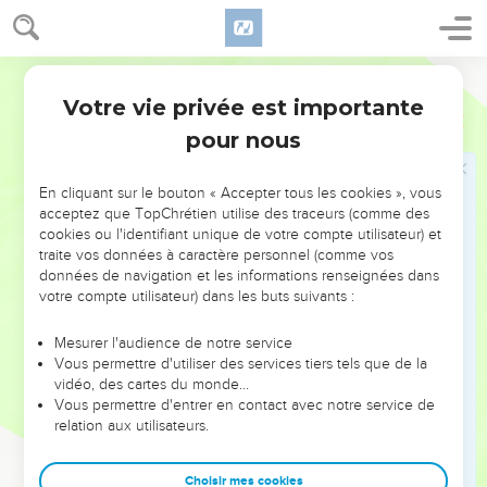
21
Si au contraire tu avertis le juste pour qu’il ne commette
pas de péché, et qu'il ne pèche pas, il restera en vie parce
qu'il s'est laissé avertir et toi, tu auras délivré ton âme. »
Segond 21
Votre vie privée est importante
Ezéchiel
3
Dieu impose un temps de silence à Ézékiel
pour nous
22
Là encore la main de l'Eternel reposait sur moi. Il m’a dit :
« Lève-toi, sors dans la vallée et là-bas je te parlerai. »
En cliquant sur le bouton « Accepter tous les cookies », vous
acceptez que TopChrétien utilise des traceurs (comme des
23
Je me suis levé et je suis sorti dans la vallée. Et voici que
cookies ou l'identifiant unique de votre compte utilisateur) et
la gloire de l'Eternel se tenait là, telle que je l'avais vue près
traite vos données à caractère personnel (comme vos
du fleuve Kebar. Alors je suis tombé le visage contre terre.
données de navigation et les informations renseignées dans
votre compte utilisateur) dans les buts suivants :
24
L'Esprit est entré en moi et m’a mis debout sur mes pieds.
Il m’a parlé et m’a dit : « Va t'enfermer chez toi.
Mesurer l'audience de notre service
25
Fils de l’homme, on mettra sur toi des cordes, avec
Vous permettre d'utiliser des services tiers tels que de la
vidéo, des cartes du monde…
lesquelles on t’attachera afin que tu ne puisses pas aller au
Vous permettre d'entrer en contact avec notre service de
milieu d'eux.
relation aux utilisateurs.
26
Je collerai ta langue à ton palais pour que tu sois muet et
ne puisses pas leur adresser de reproches, car c'est une
Choisir mes cookies