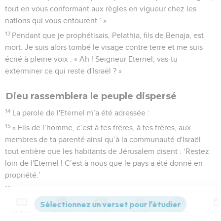
tout en vous conformant aux règles en vigueur chez les
nations qui vous entourent.’ »
13
Pendant que je prophétisais, Pelathia, fils de Benaja, est
mort. Je suis alors tombé le visage contre terre et me suis
écrié à pleine voix : « Ah ! Seigneur Eternel, vas-tu
exterminer ce qui reste d'Israël ? »
Dieu rassemblera le peuple dispersé
14
La parole de l'Eternel m’a été adressée :
15
« Fils de l’homme, c’est à tes frères, à tes frères, aux
membres de ta parenté ainsi qu’à la communauté d'Israël
tout entière que les habitants de Jérusalem disent : ‘Restez
loin de l'Eternel ! C’est à nous que le pays a été donné en
propriété.’
16
C'est pourquoi, annonce : ‘Voici ce que dit le Seigneur,
l'Eternel : Même si je les tiens éloignés parmi les nations,
Contenus
Versions
Commentaires
Strong
Dictionnaire
même si je les ai éparpillés dans divers pays, je serai pour