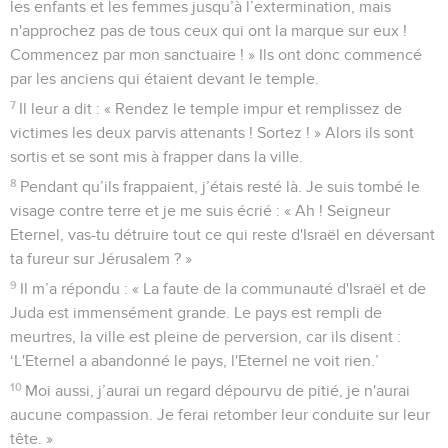
les enfants et les femmes jusqu’à l’extermination, mais
n'approchez pas de tous ceux qui ont la marque sur eux !
Commencez par mon sanctuaire ! » Ils ont donc commencé
par les anciens qui étaient devant le temple.
7
Il leur a dit : « Rendez le temple impur et remplissez de
victimes les deux parvis attenants ! Sortez ! » Alors ils sont
sortis et se sont mis à frapper dans la ville.
8
Pendant qu’ils frappaient, j’étais resté là. Je suis tombé le
visage contre terre et je me suis écrié : « Ah ! Seigneur
Eternel, vas-tu détruire tout ce qui reste d'Israël en déversant
ta fureur sur Jérusalem ? »
9
Il m’a répondu : « La faute de la communauté d'Israël et de
Juda est immensément grande. Le pays est rempli de
meurtres, la ville est pleine de perversion, car ils disent :
‘L'Eternel a abandonné le pays, l'Eternel ne voit rien.’
10
Moi aussi, j’aurai un regard dépourvu de pitié, je n'aurai
aucune compassion. Je ferai retomber leur conduite sur leur
tête. »