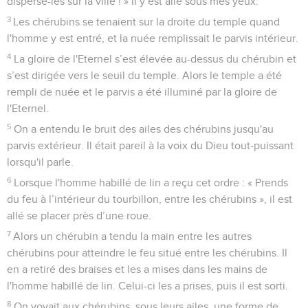
disperse-les sur la ville ! » Il y est allé sous mes yeux.
3
Les chérubins se tenaient sur la droite du temple quand
l'homme y est entré, et la nuée remplissait le parvis intérieur.
4
La gloire de l'Eternel s’est élevée au-dessus du chérubin et
s’est dirigée vers le seuil du temple. Alors le temple a été
rempli de nuée et le parvis a été illuminé par la gloire de
l'Eternel.
5
On a entendu le bruit des ailes des chérubins jusqu'au
parvis extérieur. Il était pareil à la voix du Dieu tout-puissant
lorsqu'il parle.
6
Lorsque l'homme habillé de lin a reçu cet ordre : « Prends
du feu à l’intérieur du tourbillon, entre les chérubins », il est
allé se placer près d’une roue.
7
Alors un chérubin a tendu la main entre les autres
chérubins pour atteindre le feu situé entre les chérubins. Il
en a retiré des braises et les a mises dans les mains de
l'homme habillé de lin. Celui-ci les a prises, puis il est sorti.
8
On voyait aux chérubins, sous leurs ailes, une forme de