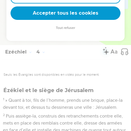
communauté de rebelles.
27
Cependant, quand je te parlerai, j'ouvrirai ta bouche pour
Accepter tous les cookies
que tu leur dises : ‘Voici ce que dit le Seigneur,
l'Eternel.’Que celui qui voudra écouter écoute, et que celui
Tout refuser
qui ne voudra pas n'écoute pas ! En effet, c'est une
communauté de rebelles.
Ezéchiel
4
Seuls les Évangiles sont disponibles en vidéo pour le moment.
Ézékiel et le siège de Jérusalem
1
» Quant à toi, fils de l’homme, prends une brique, place-la
devant toi, et dessus tu dessineras une ville : Jérusalem.
2
Puis assiège-la, construis des retranchements contre elle,
mets en place des remblais contre elle, dresse des armées
en face d’elle et installe des machines de guerre tout autour