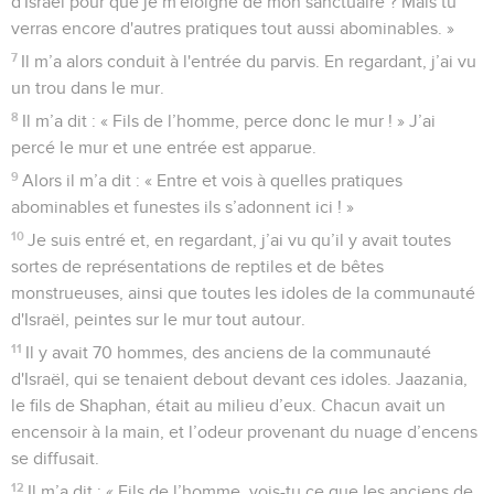
d'Israël pour que je m'éloigne de mon sanctuaire ? Mais tu
verras encore d'autres pratiques tout aussi abominables. »
7
Il m’a alors conduit à l'entrée du parvis. En regardant, j’ai vu
un trou dans le mur.
8
Il m’a dit : « Fils de l’homme, perce donc le mur ! » J’ai
percé le mur et une entrée est apparue.
9
Alors il m’a dit : « Entre et vois à quelles pratiques
abominables et funestes ils s’adonnent ici ! »
10
Je suis entré et, en regardant, j’ai vu qu’il y avait toutes
sortes de représentations de reptiles et de bêtes
monstrueuses, ainsi que toutes les idoles de la communauté
d'Israël, peintes sur le mur tout autour.
11
Il y avait 70 hommes, des anciens de la communauté
d'Israël, qui se tenaient debout devant ces idoles. Jaazania,
le fils de Shaphan, était au milieu d’eux. Chacun avait un
encensoir à la main, et l’odeur provenant du nuage d’encens
se diffusait.
12
Il m’a dit : « Fils de l’homme, vois-tu ce que les anciens de