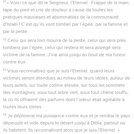
11
» Voici ce que dit le Seigneur, l'Eternel : Frappe de la main,
tape du pied et crie de douleur à cause de toutes les
pratiques mauvaises et abominables de la communauté
d'Israël ! C’est qu’ils vont tomber par l’épée, par la famine et
par la peste.
12
Celui qui sera loin mourra de la peste, celui qui sera près
tombera par l’épée, celui qui restera et sera assiégé sera
victime de la famine. J’irai ainsi jusqu’au bout de ma fureur
contre eux.
13
Vous reconnaîtrez que je suis l'Eternel, quand leurs
victimes seront étendues au milieu de leurs idoles, autour de
leurs autels, sur toute colline élevée, sur tous les sommets
des montagnes, sous tout arbre vert, sous tout chêne touffu,
là où ils offraient des parfums dont l’odeur était agréable à
toutes leurs idoles.
14
Je déploierai ma puissance contre eux et je rendrai le pays
dépeuplé et vide depuis le désert jusqu’à Dibla, partout où
ils habitent. Ils reconnaîtront alors que je suis l'Eternel. »