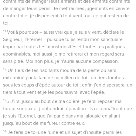
contraints de manger leurs enfants et des enfants contraints
de manger leurs pères. Je mettrai mes jugements en œuvre
contre toi et je disperserai à tout vent tout ce qui restera de
toi.
11
Voilà pourquoi – aussi vrai que je suis vivant, déclare le
Seigneur, l'Eternel – puisque tu as rendu mon sanctuaire
impur par toutes tes monstruosités et toutes tes pratiques
abominables, moi aussi je me retirerai et mon regard sera
sans pitié. Moi non plus, je n'aurai aucune compassion.
12
Un tiers de tes habitants mourra de la peste ou sera
exterminé par la famine au milieu de toi ; un tiers tombera
sous les coups d’épée autour de toi ; enfin j'en disperserai un
tiers à tout vent et je les poursuivrai avec l'épée.
13
» J’irai jusqu’au bout de ma colère, je ferai reposer ma
fureur sur eux et j’obtiendrai réparation. Ils reconnaîtront que
je suis l'Eternel, que j'ai parlé dans ma jalousie en allant
jusqu’au bout de ma fureur contre eux.
14
Je ferai de toi une ruine et un sujet d’insulte parmi les