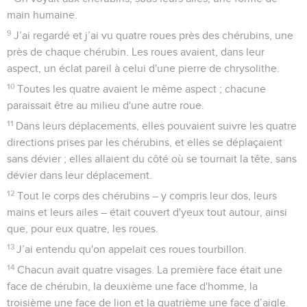
main humaine.
9
J’ai regardé et j’ai vu quatre roues près des chérubins, une
près de chaque chérubin. Les roues avaient, dans leur
aspect, un éclat pareil à celui d'une pierre de chrysolithe.
10
Toutes les quatre avaient le même aspect ; chacune
paraissait être au milieu d'une autre roue.
11
Dans leurs déplacements, elles pouvaient suivre les quatre
directions prises par les chérubins, et elles se déplaçaient
sans dévier ; elles allaient du côté où se tournait la tête, sans
dévier dans leur déplacement.
12
Tout le corps des chérubins – y compris leur dos, leurs
mains et leurs ailes – était couvert d'yeux tout autour, ainsi
que, pour eux quatre, les roues.
13
J’ai entendu qu'on appelait ces roues tourbillon.
14
Chacun avait quatre visages. La première face était une
face de chérubin, la deuxième une face d'homme, la
troisième une face de lion et la quatrième une face d’aigle.