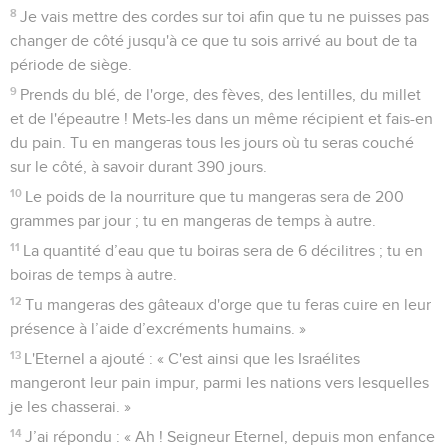
8
Je vais mettre des cordes sur toi afin que tu ne puisses pas
changer de côté jusqu'à ce que tu sois arrivé au bout de ta
période de siège.
9
Prends du blé, de l'orge, des fèves, des lentilles, du millet
et de l'épeautre ! Mets-les dans un même récipient et fais-en
du pain. Tu en mangeras tous les jours où tu seras couché
sur le côté, à savoir durant 390 jours.
10
Le poids de la nourriture que tu mangeras sera de 200
grammes par jour ; tu en mangeras de temps à autre.
11
La quantité d’eau que tu boiras sera de 6 décilitres ; tu en
boiras de temps à autre.
12
Tu mangeras des gâteaux d'orge que tu feras cuire en leur
présence à l’aide d’excréments humains. »
13
L'Eternel a ajouté : « C'est ainsi que les Israélites
mangeront leur pain impur, parmi les nations vers lesquelles
je les chasserai. »
14
J’ai répondu : « Ah ! Seigneur Eternel, depuis mon enfance