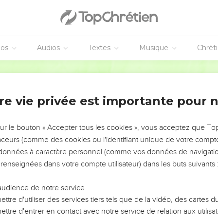
© Le Projet Biblique
éos
Audios
Textes
Musique
Chrét
ilémon traite une affaire privée. Elle est un plaidoyer en faveur
Segond 21
onverti auprès de Paul après s’être enfui de chez son maître, Ph
uction
 Paul demande à Philémon de l’accueillir comme un frère et de lu
re vie privée est importante pour 
vers l’an 62, lors de sa première captivité romaine. Ce billet perso
a lettre aux Colossiens dont *Tychique était le porteur (Col 4.7-9
sur le bouton « Accepter tous les cookies », vous acceptez que T
traceurs (comme des cookies ou l'identifiant unique de votre compte 
a question de l’attitude du chrétien du premier siècle envers l’es
s données à caractère personnel (comme vos données de navigatio
ise au maître chrétien, il lui demande seulement de tirer les co
 renseignées dans votre compte utilisateur) dans les buts suivants 
 de cette lettre, c’est le zèle que déployait Paul aussi bien pour l
audience de notre service
causes, et Luther pouvait dire : « Paul imite auprès de Philémon 
ttre d'utiliser des services tiers tels que de la vidéo, des cartes
hrist a fait en notre faveur auprès de son Père » : il compatit (10
ttre d'entrer en contact avec notre service de relation aux utilisat
les dettes (18,19).