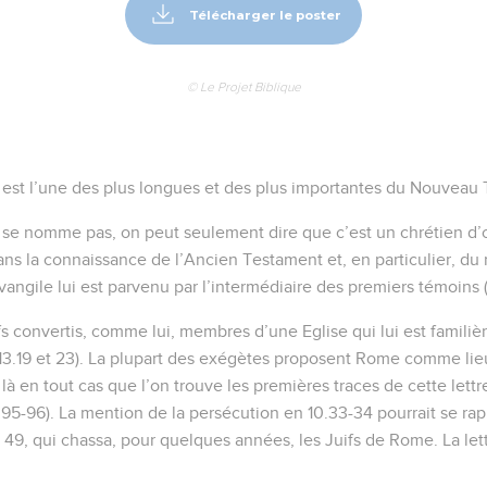
Télécharger le poster
© Le Projet Biblique
 est l’une des plus longues et des plus importantes du Nouveau
 se nomme pas, on peut seulement dire que c’est un chrétien d’or
dans la connaissance de l’Ancien Testament et, en particulier, du r
Evangile lui est parvenu par l’intermédiaire des premiers témoins (
ifs convertis, comme lui, membres d’une Eglise qui lui est familièr
 (13.19 et 23). La plupart des exégètes proposent Rome comme lie
st là en tout cas que l’on trouve les premières traces de cette lettr
-96). La mention de la persécution en 10.33-34 pourrait se rapp
49, qui chassa, pour quelques années, les Juifs de Rome. La lett