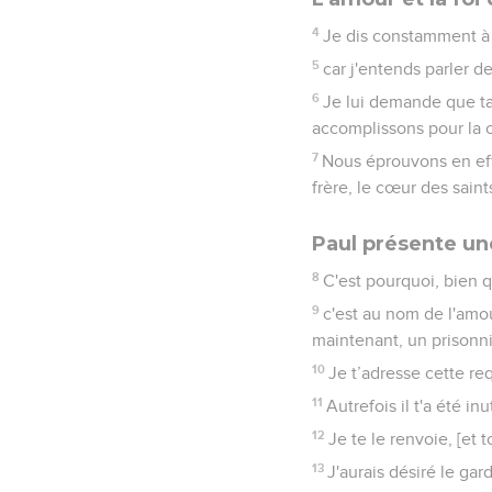
4
Je dis constamment à 
5
car j'entends parler d
6
Je lui demande que ta 
accomplissons pour la c
7
Nous éprouvons en eff
frère, le cœur des saints
Paul présente u
8
C'est pourquoi, bien q
9
c'est au nom de l'amou
maintenant, un prisonni
10
Je t’adresse cette re
11
Autrefois il t'a été i
12
Je te le renvoie, [et 
13
J'aurais désiré le ga