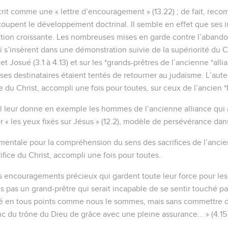
écrit comme une « lettre d’encouragement » (13.22) ; de fait, rec
oupent le développement doctrinal. Il semble en effet que ses i
ion croissante. Les nombreuses mises en garde contre l’abandon de
 qui s’insèrent dans une démonstration suivie de la supériorité du C
e et Josué (3.1 à 4.13) et sur les *grands-prêtres de l’ancienne *allia
ses destinataires étaient tentés de retourner au judaïsme. L’aute
e du Christ, accompli une fois pour toutes, sur ceux de l’ancien *Isr
il leur donne en exemple les hommes de l’ancienne alliance qui av
rder « les yeux fixés sur Jésus » (12.2), modèle de persévérance dan
amentale pour la compréhension du sens des sacrifices de l’ancie
rifice du Christ, accompli une fois pour toutes.
es encouragements précieux qui gardent toute leur force pour l
s pas un grand-prêtre qui serait incapable de se sentir touché pa
enté en tous points comme nous le sommes, mais sans commettre 
du trône du Dieu de grâce avec une pleine assurance... » (4.15 e