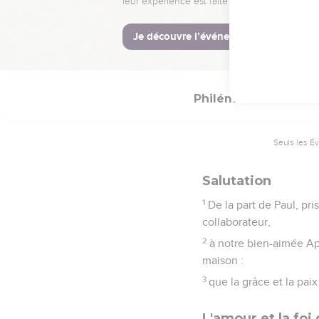
La Bible Du S
Philémon
1
Seuls les É
Salutation
1
De la part de Paul, pr
collaborateur,
2
à notre bien-aimée Ap
maison :
3
que la grâce et la pai
L'amour et la fo