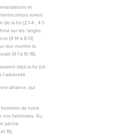
ommandations et
nterlocuteurs soient
 la foi (2.1-4 ; 4.1-
hrist sur les *anges
nce (4.14 à 8.13)
ur leur montre la
aël (9.1 à 10.18).
aient déjà la foi (ch.
s l’adversité.
nne alliance, qui
es hommes de notre
r nos faiblesses. Au
de péché.
t 16).