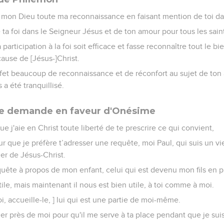
mon Dieu toute ma reconnaissance en faisant mention de toi da
e ta foi dans le Seigneur Jésus et de ton amour pour tous les sain
participation à la foi soit efficace et fasse reconnaître tout le b
ause de [Jésus-]Christ.
et beaucoup de reconnaissance et de réconfort au sujet de ton a
 a été tranquillisé.
ne demande en faveur d'Onésime
ue j'aie en Christ toute liberté de te prescrire ce qui convient,
r que je préfère t’adresser une requête, moi Paul, qui suis un vie
er de Jésus-Christ.
quête à propos de mon enfant, celui qui est devenu mon fils en 
nutile, mais maintenant il nous est bien utile, à toi comme à moi.
toi, accueille-le, ] lui qui est une partie de moi-même.
rder près de moi pour qu'il me serve à ta place pendant que je sui