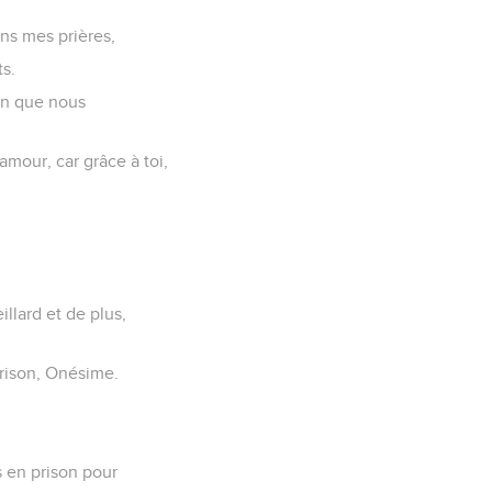
ns mes prières,
ts.
ien que nous
mour, car grâce à toi,
illard et de plus,
prison, Onésime.
s en prison pour