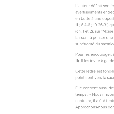
L’auteur définit son 
avertissements entrec
en butte à une opposit
11 ; 6.4-6 ; 10.26-31)
(ch. 1 et 2), sur *Moïs
laissent à penser que 
supériorité du sacrific
Pour les encourager, 
11). Il les invite à ga
Cette lettre est fond
pointaient vers le sac
Elle contient aussi d
temps : « Nous n’avon
contraire, il a été t
Approchons-nous donc 