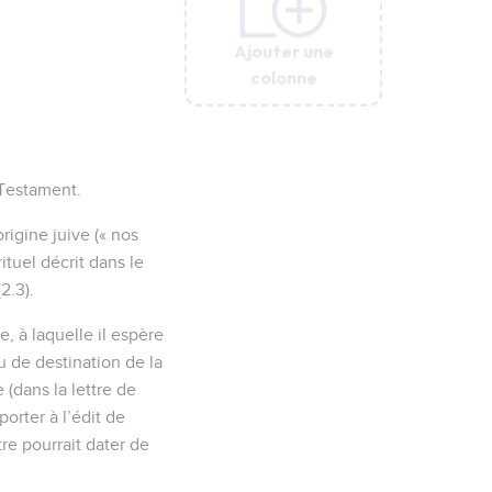
Ajouter une
Ajouter une
Ajouter une
Ajouter une
Ajouter une
colonne
colonne
colonne
colonne
colonne
 Testament.
igine juive (« nos
ituel décrit dans le
2.3).
e, à laquelle il espère
u de destination de la
e (dans la lettre de
orter à l’édit de
re pourrait dater de