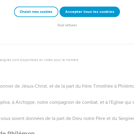
emeur Copyright © 1992, 1999 by Biblica, Inc.® Used by permission. All rights reser
Accepter tous les cookies
Choisir mes cookies
Tout refuser
vangiles sont disponibles en vidéo pour le moment.
isonnier de Jésus-Christ, et de la part du frère Timothée à Philé
phia, à Archippe, notre compagnon de combat, et à l'Eglise qui s
x vous soient données de la part de Dieu notre Père et du Seigneu
i de Philémon