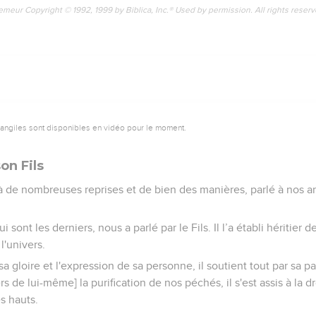
emeur Copyright © 1992, 1999 by Biblica, Inc.® Used by permission. All rights reser
vangiles sont disponibles en vidéo pour le moment.
on Fils
 à de nombreuses reprises et de bien des manières, parlé à nos a
i sont les derniers, nous a parlé par le Fils. Il l’a établi héritier 
 l'univers.
e sa gloire et l'expression de sa personne, il soutient tout par sa 
rs de lui-même] la purification de nos péchés, il s'est assis à la d
ès hauts.