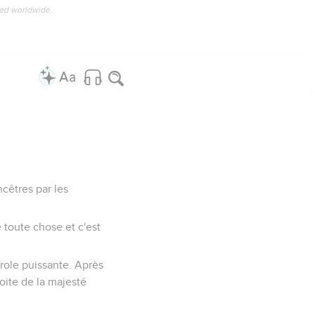
ved worldwide.
ncêtres par les
de toute chose et c'est
parole puissante. Après
roite de la majesté