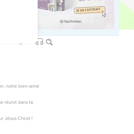
ved worldwide.
mon, notre bien-aimé
e réunit dans ta
r Jésus-Christ !