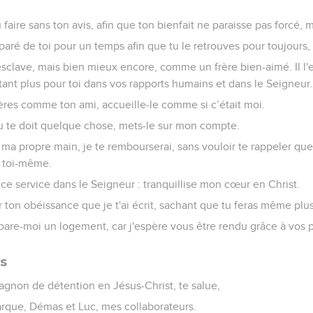
u faire sans ton avis, afin que ton bienfait ne paraisse pas forcé, m
éparé de toi pour un temps afin que tu le retrouves pour toujours,
clave, mais bien mieux encore, comme un frère bien-aimé. Il l'e
utant plus pour toi dans vos rapports humains et dans le Seigneur.
ères comme ton ami, accueille-le comme si c’était moi.
rt ou te doit quelque chose, mets-le sur mon compte.
e ma propre main, je te rembourserai, sans vouloir te rappeler que 
t toi-même.
 ce service dans le Seigneur : tranquillise mon cœur en Christ.
 ton obéissance que je t'ai écrit, sachant que tu feras même pl
re-moi un logement, car j'espère vous être rendu grâce à vos p
es
non de détention en Jésus-Christ, te salue,
tarque, Démas et Luc, mes collaborateurs.