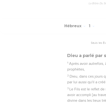
La Bible Du S
Hébreux
1
Seuls les É
Dieu a parlé par s
1
Après avoir autrefois,
prophètes,
2
Dieu, dans ces jours qu
par lui aussi qu'il a créé
3
Le Fils est le reflet d
avoir accompli [au trave
divine dans les lieux tr