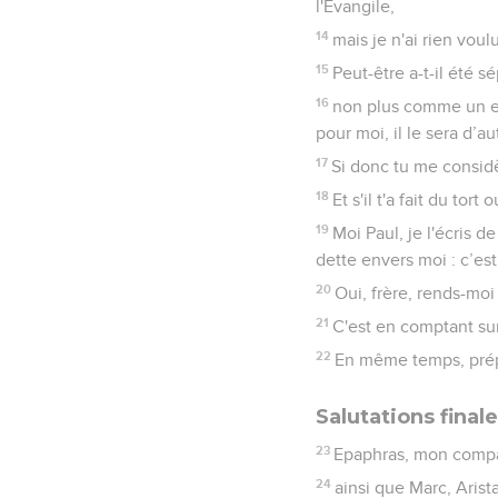
l'Evangile,
14
mais je n'ai rien voul
15
Peut-être a-t-il été s
16
non plus comme un es
pour moi, il le sera d’a
17
Si donc tu me consid
18
Et s'il t'a fait du to
19
Moi Paul, je l'écris d
dette envers moi : c’es
20
Oui, frère, rends-moi
21
C'est en comptant sur
22
En même temps, prépa
Salutations final
23
Epaphras, mon compag
24
ainsi que Marc, Aris