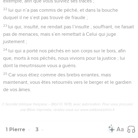
exemple, afin que vous suiviez ses traces ;
22
lui qui n’a pas commis de péché, et dans la bouche
duquel il ne s’est pas trouvé de fraude ;
23
lui qui, insulté, ne rendait pas l’insulte ; souffrant, ne faisait
pas de menaces, mais s’en remettait à Celui qui juge
justement ;
24
lui qui a porté nos péchés en son corps sur le bois, afin
que, morts à nos péchés, nous vivions pour la justice ; lui
dont la meurtrissure vous a guéris.
25
Car vous étiez comme des brebis errantes, mais
maintenant, vous êtes retournés vers le berger et le gardien
de vos âmes.
© Société biblique française – Bibli’O, 1978, avec autorisation. Pour vous procurer
une Bible imprimée, rendez-vous sur www.editionsbiblio.fr
1 Pierre
3