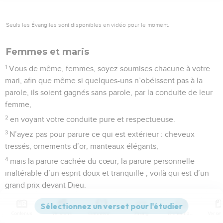
Seuls les Évangiles sont disponibles en vidéo pour le moment.
Femmes et maris
1
Vous de même, femmes, soyez soumises chacune à votre
mari, afin que même si quelques-uns n’obéissent pas à la
parole, ils soient gagnés sans parole, par la conduite de leur
femme,
2
en voyant votre conduite pure et respectueuse.
3
N’ayez pas pour parure ce qui est extérieur : cheveux
tressés, ornements d’or, manteaux élégants,
4
mais la parure cachée du cœur, la parure personnelle
inaltérable d’un esprit doux et tranquille ; voilà qui est d’un
grand prix devant Dieu.
5
Ainsi se paraient autrefois les saintes femmes qui
espéraient en Dieu, soumises à leur mari,
Contenus
Versions
Commentaires
Strong
Dictionnaire