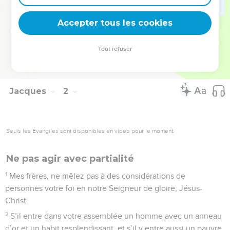
consiste à visiter les orphelins et les veuves dans leurs
Accepter tous les cookies
afflictions, et à se garder des souillures du monde.
© Société biblique française – Bibli’O, 1978, avec autorisation. Pour vous procurer
Tout refuser
une Bible imprimée, rendez-vous sur www.editionsbiblio.fr
Jacques
2
Seuls les Évangiles sont disponibles en vidéo pour le moment.
Ne pas agir avec partialité
1
Mes frères, ne mêlez pas à des considérations de
personnes votre foi en notre Seigneur de gloire, Jésus-
Christ.
2
S’il entre dans votre assemblée un homme avec un anneau
d’or et un habit resplendissant, et s’il y entre aussi un pauvre