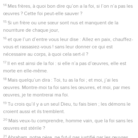
14
Mes frères, à quoi bon dire qu’on a la foi, si l’on n’a pas les
œuvres ? Cette foi peut-elle sauver ?
15
Si un frère ou une sœur sont nus et manquent de la
nourriture de chaque jour,
16
et que l’un d’entre vous leur dise : Allez en paix, chauffez-
vous et rassasiez-vous ! sans leur donner ce qui est
nécessaire au corps, à quoi cela sert-il ?
17
Il en est ainsi de la foi : si elle n’a pas d’œuvres, elle est
morte en elle-même.
18
Mais quelqu’un dira : Toi, tu as la foi ; et moi, j’ai les
œuvres. Montre-moi ta foi sans les œuvres, et moi, par mes
œuvres, je te montrerai ma foi.
19
Tu crois qu’il y a un seul Dieu, tu fais bien ; les démons le
croient aussi et ils tremblent.
20
Mais veux-tu comprendre, homme vain, que la foi sans les
œuvres est stérile ?
21
Abraham, notre père, ne fut-il pas justifié par les œuvres,