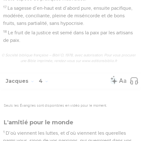
17
La sagesse d’en-haut est d’abord pure, ensuite pacifique,
modérée, conciliante, pleine de miséricorde et de bons
fruits, sans partialité, sans hypocrisie.
18
Le fruit de la justice est semé dans la paix par les artisans
de paix.
© Société biblique française – Bibli’O, 1978, avec autorisation. Pour vous procurer
une Bible imprimée, rendez-vous sur www.editionsbiblio.fr
Jacques
4
Seuls les Évangiles sont disponibles en vidéo pour le moment.
L'amitié pour le monde
1
D’où viennent les luttes, et d’où viennent les querelles
parmi vous, sinon de vos passions, qui guerroient dans vos