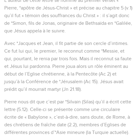
L’auteur de cette lettre se nomme au premier verset «
Pierre, *apôtre de Jésus-Christ » et précise au chapitre 5 (v.1)
qu’il fut « témoin des souffrances du Christ » : il s’agit donc
de *Simon, fils de Jonas, originaire de Bethsaïda en *Galilée,
que Jésus appela à le suivre.
Avec *Jacques et Jean, il fit partie de son cercle d’intimes.
Ce fut lui qui, le premier, le reconnut comme *Messie, et
qui, pourtant, le renia par trois fois. Mais il reconnut sa faute
et Jésus lui pardonna. Pierre joua alors un rôle éminent au
début de l’Eglise chrétienne, à la Pentecôte (Ac 2) et
jusqu’à la Conférence de *Jérusalem (Ac 15). Jésus avait
prédit qu’il mourrait martyr (Jn 21.18).
Pierre nous dit que c’est par *Silvain (Silas) qu’il a écrit cette
lettre (5.12). Celle-ci se présente comme une circulaire
écrite de « Babylone », c’est-à-dire, sans doute, de Rome, à
des chrétiens de fraîche date (2.2), membres d’Eglises de
différentes provinces d’*Asie mineure (la Turquie actuelle).