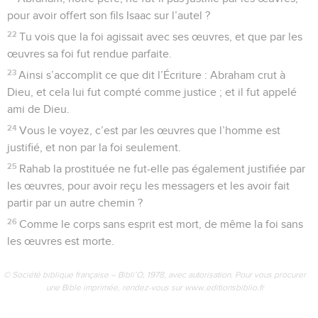
pour avoir offert son fils Isaac sur l’autel ?
22
Tu vois que la foi agissait avec ses œuvres, et que par les
œuvres sa foi fut rendue parfaite.
23
Ainsi s’accomplit ce que dit l’Écriture : Abraham crut à
Dieu, et cela lui fut compté comme justice ; et il fut appelé
ami de Dieu.
24
Vous le voyez, c’est par les œuvres que l’homme est
justifié, et non par la foi seulement.
25
Rahab la prostituée ne fut-elle pas également justifiée par
les œuvres, pour avoir reçu les messagers et les avoir fait
partir par un autre chemin ?
26
Comme le corps sans esprit est mort, de même la foi sans
les œuvres est morte.
© Société biblique française – Bibli’O, 1978, avec autorisation. Pour vous procurer
une Bible imprimée, rendez-vous sur www.editionsbiblio.fr