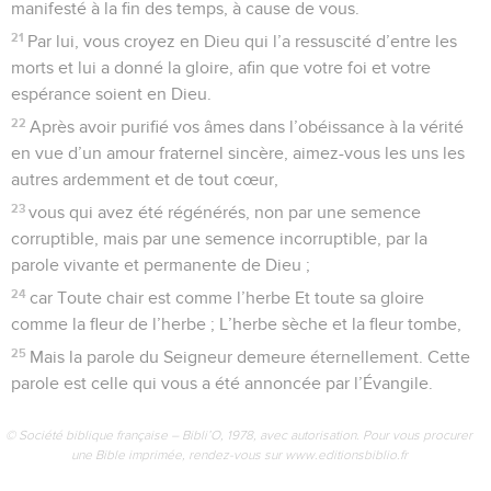
manifesté à la fin des temps, à cause de vous.
21
Par lui, vous croyez en Dieu qui l’a ressuscité d’entre les
morts et lui a donné la gloire, afin que votre foi et votre
espérance soient en Dieu.
22
Après avoir purifié vos âmes dans l’obéissance à la vérité
en vue d’un amour fraternel sincère, aimez-vous les uns les
autres ardemment et de tout cœur,
23
vous qui avez été régénérés, non par une semence
corruptible, mais par une semence incorruptible, par la
parole vivante et permanente de Dieu ;
24
car Toute chair est comme l’herbe Et toute sa gloire
comme la fleur de l’herbe ; L’herbe sèche et la fleur tombe,
25
Mais la parole du Seigneur demeure éternellement. Cette
parole est celle qui vous a été annoncée par l’Évangile.
© Société biblique française – Bibli’O, 1978, avec autorisation. Pour vous procurer
une Bible imprimée, rendez-vous sur www.editionsbiblio.fr