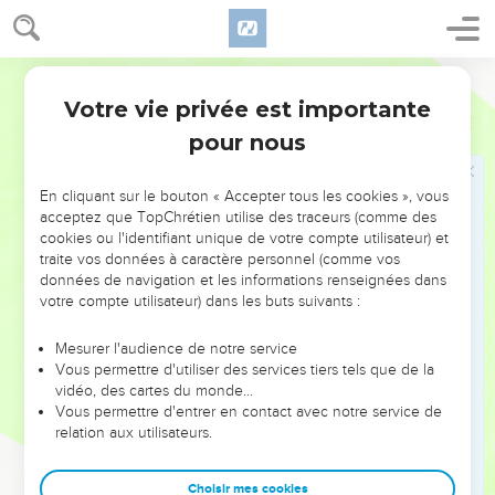
C’est pourquoi, rejetant toute souillure et tout excès de
méchanceté, recevez avec douceur la parole qui a été
plantée en vous et qui peut sauver vos âmes.
Segond 1978 (Colombe)
22
Pratiquez la parole et ne l’écoutez pas seulement, en vous
Votre vie privée est importante
Jacques
1
abusant par de faux raisonnements.
pour nous
23
Car si quelqu’un écoute la parole et ne la pratique pas, il
est semblable à un homme qui regarde dans un miroir son
En cliquant sur le bouton « Accepter tous les cookies », vous
visage naturel
acceptez que TopChrétien utilise des traceurs (comme des
24
et qui, après s’être regardé, s’en va et oublie aussitôt
cookies ou l'identifiant unique de votre compte utilisateur) et
traite vos données à caractère personnel (comme vos
comment il est.
données de navigation et les informations renseignées dans
25
Mais celui qui a plongé les regards dans la loi parfaite, la
votre compte utilisateur) dans les buts suivants :
loi de la liberté, et qui persévère, non pas en l’écoutant pour
l’oublier, mais en la pratiquant activement, celui-là sera
Mesurer l'audience de notre service
Vous permettre d'utiliser des services tiers tels que de la
heureux dans son action même.
vidéo, des cartes du monde…
26
Si quelqu’un pense être religieux, sans tenir sa langue en
Vous permettre d'entrer en contact avec notre service de
relation aux utilisateurs.
bride, mais en trompant son cœur, la religion de cet homme
est vaine.
Choisir mes cookies
27
La religion pure et sans tache, devant Dieu le Père,