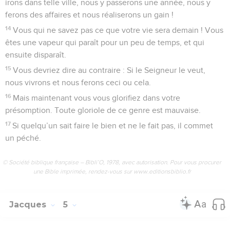
irons dans telle ville, nous y passerons une année, nous y
ferons des affaires et nous réaliserons un gain !
14
Vous qui ne savez pas ce que votre vie sera demain ! Vous
êtes une vapeur qui paraît pour un peu de temps, et qui
ensuite disparaît.
15
Vous devriez dire au contraire : Si le Seigneur le veut,
nous vivrons et nous ferons ceci ou cela.
16
Mais maintenant vous vous glorifiez dans votre
présomption. Toute gloriole de ce genre est mauvaise.
17
Si quelqu’un sait faire le bien et ne le fait pas, il commet
un péché.
© Société biblique française – Bibli’O, 1978, avec autorisation. Pour vous procurer
une Bible imprimée, rendez-vous sur www.editionsbiblio.fr
Jacques
5