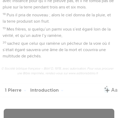
avec instance pour qu’il ne pleuve pas, et il ne tomba pas de
pluie sur la terre pendant trois ans et six mois.
18
Puis il pria de nouveau ; alors le ciel donna de la pluie, et
la terre produisit son fruit.
19
Mes frères, si quelqu’un parmi vous s’est égaré loin de la
vérité, et qu’un autre l’y ramène,
20
sachez que celui qui ramène un pécheur de la voie où il
s’était égaré sauvera une âme de la mort et couvrira une
multitude de péchés.
© Société biblique française – Bibli’O, 1978, avec autorisation. Pour vous procurer
une Bible imprimée, rendez-vous sur www.editionsbiblio.fr
1 Pierre
Introduction