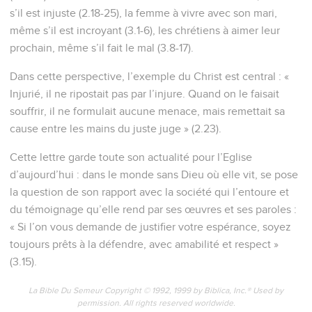
s’il est injuste (2.18-25), la femme à vivre avec son mari,
même s’il est incroyant (3.1-6), les chrétiens à aimer leur
prochain, même s’il fait le mal (3.8-17).
Dans cette perspective, l’exemple du Christ est central : «
Injurié, il ne ripostait pas par l’injure. Quand on le faisait
souffrir, il ne formulait aucune menace, mais remettait sa
cause entre les mains du juste juge » (2.23).
Cette lettre garde toute son actualité pour l’Eglise
d’aujourd’hui : dans le monde sans Dieu où elle vit, se pose
la question de son rapport avec la société qui l’entoure et
du témoignage qu’elle rend par ses œuvres et ses paroles :
« Si l’on vous demande de justifier votre espérance, soyez
toujours prêts à la défendre, avec amabilité et respect »
(3.15).
La Bible Du Semeur Copyright © 1992, 1999 by Biblica, Inc.® Used by
permission. All rights reserved worldwide.