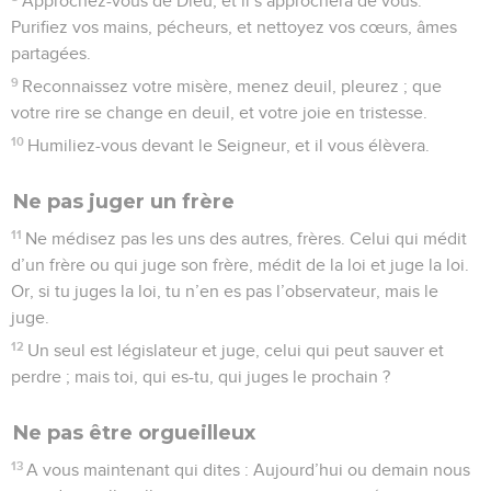
Approchez-vous de Dieu, et il s’approchera de vous.
Purifiez vos mains, pécheurs, et nettoyez vos cœurs, âmes
partagées.
9
Reconnaissez votre misère, menez deuil, pleurez ; que
votre rire se change en deuil, et votre joie en tristesse.
10
Humiliez-vous devant le Seigneur, et il vous élèvera.
Ne pas juger un frère
11
Ne médisez pas les uns des autres, frères. Celui qui médit
d’un frère ou qui juge son frère, médit de la loi et juge la loi.
Or, si tu juges la loi, tu n’en es pas l’observateur, mais le
juge.
12
Un seul est législateur et juge, celui qui peut sauver et
perdre ; mais toi, qui es-tu, qui juges le prochain ?
Ne pas être orgueilleux
13
A vous maintenant qui dites : Aujourd’hui ou demain nous