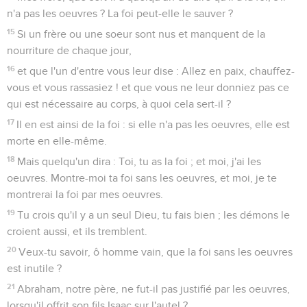
n'a pas les oeuvres ? La foi peut-elle le sauver ?
15
Si un frère ou une soeur sont nus et manquent de la
nourriture de chaque jour,
16
et que l'un d'entre vous leur dise : Allez en paix, chauffez-
vous et vous rassasiez ! et que vous ne leur donniez pas ce
qui est nécessaire au corps, à quoi cela sert-il ?
17
Il en est ainsi de la foi : si elle n'a pas les oeuvres, elle est
morte en elle-même.
18
Mais quelqu'un dira : Toi, tu as la foi ; et moi, j'ai les
oeuvres. Montre-moi ta foi sans les oeuvres, et moi, je te
montrerai la foi par mes oeuvres.
19
Tu crois qu'il y a un seul Dieu, tu fais bien ; les démons le
croient aussi, et ils tremblent.
20
Veux-tu savoir, ô homme vain, que la foi sans les oeuvres
est inutile ?
21
Abraham, notre père, ne fut-il pas justifié par les oeuvres,
lorsqu'il offrit son fils Isaac sur l'autel ?