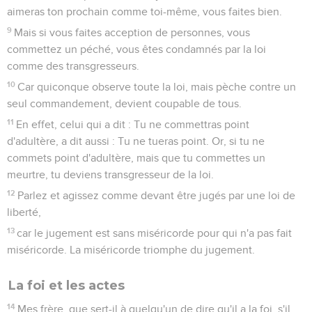
aimeras ton prochain comme toi-même, vous faites bien.
9
Mais si vous faites acception de personnes, vous
commettez un péché, vous êtes condamnés par la loi
comme des transgresseurs.
10
Car quiconque observe toute la loi, mais pèche contre un
seul commandement, devient coupable de tous.
11
En effet, celui qui a dit : Tu ne commettras point
d'adultère, a dit aussi : Tu ne tueras point. Or, si tu ne
commets point d'adultère, mais que tu commettes un
meurtre, tu deviens transgresseur de la loi.
12
Parlez et agissez comme devant être jugés par une loi de
liberté,
13
car le jugement est sans miséricorde pour qui n'a pas fait
miséricorde. La miséricorde triomphe du jugement.
La foi et les actes
14
Mes frère, que sert-il à quelqu'un de dire qu'il a la foi, s'il