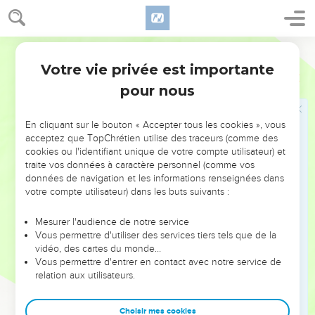
20
car la colère de l'homme n'accomplit pas la justice de
Dieu.
21
Segond 1910
C'est pourquoi, rejetant toute souillure et tout excès de
malice, recevez avec douceur la parole qui a été planté en
Votre vie privée est importante
Jacques
1
vous, et qui peut sauver vos âmes.
pour nous
22
Mettez en pratique la parole, et ne vous bornez pas à
l'écouter, en vous trompant vous-mêmes par de faux
En cliquant sur le bouton « Accepter tous les cookies », vous
raisonnements.
acceptez que TopChrétien utilise des traceurs (comme des
cookies ou l'identifiant unique de votre compte utilisateur) et
23
Car, si quelqu'un écoute la parole et ne la met pas en
traite vos données à caractère personnel (comme vos
pratique, il est semblable à un homme qui regarde dans un
données de navigation et les informations renseignées dans
miroir son visage naturel,
votre compte utilisateur) dans les buts suivants :
24
et qui, après s'être regardé, s'en va, et oublie aussitôt quel
Mesurer l'audience de notre service
il était.
Vous permettre d'utiliser des services tiers tels que de la
25
vidéo, des cartes du monde…
Mais celui qui aura plongé les regards dans la loi parfaite,
Vous permettre d'entrer en contact avec notre service de
la loi de la liberté, et qui aura persévéré, n'étant pas un
relation aux utilisateurs.
auditeur oublieux, mais se mettant à l'oeuvre, celui-là sera
heureux dans son activité.
Choisir mes cookies