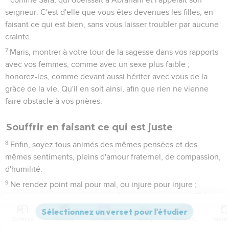
seigneur. C'est d'elle que vous êtes devenues les filles, en
faisant ce qui est bien, sans vous laisser troubler par aucune
crainte.
7
Maris, montrer à votre tour de la sagesse dans vos rapports
avec vos femmes, comme avec un sexe plus faible ;
honorez-les, comme devant aussi hériter avec vous de la
grâce de la vie. Qu'il en soit ainsi, afin que rien ne vienne
faire obstacle à vos prières.
Souffrir en faisant ce qui est juste
8
Enfin, soyez tous animés des mêmes pensées et des
mêmes sentiments, pleins d'amour fraternel, de compassion,
d'humilité.
9
Ne rendez point mal pour mal, ou injure pour injure ;
bénissez, au contraire, car c'est à cela que vous avez été
appelés, afin d'hériter la bénédiction.
Contenus
Versions
Commentaires
Strong
Dictionnaire
10
Si quelqu'un, en effet, veut aimer la vie Et voir des jours