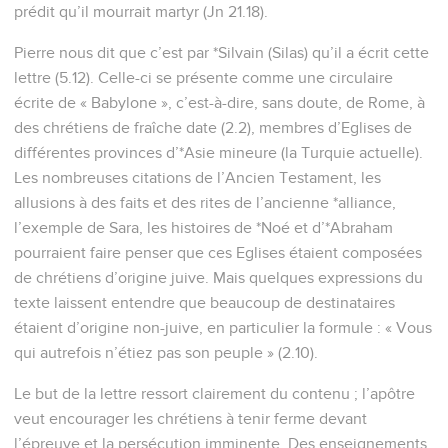
prédit qu’il mourrait martyr (Jn 21.18).
Pierre nous dit que c’est par *Silvain (Silas) qu’il a écrit cette
lettre (5.12). Celle-ci se présente comme une circulaire
écrite de « Babylone », c’est-à-dire, sans doute, de Rome, à
des chrétiens de fraîche date (2.2), membres d’Eglises de
différentes provinces d’*Asie mineure (la Turquie actuelle).
Les nombreuses citations de l’Ancien Testament, les
allusions à des faits et des rites de l’ancienne *alliance,
l’exemple de Sara, les histoires de *Noé et d’*Abraham
pourraient faire penser que ces Eglises étaient composées
de chrétiens d’origine juive. Mais quelques expressions du
texte laissent entendre que beaucoup de destinataires
étaient d’origine non-juive, en particulier la formule : « Vous
qui autrefois n’étiez pas son peuple » (2.10).
Le but de la lettre ressort clairement du contenu ; l’apôtre
veut encourager les chrétiens à tenir ferme devant
l’épreuve et la persécution imminente. Des enseignements