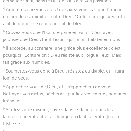
demandez mal, dans le but de satisfaire vos passions.
4
Adultères que vous êtes ! ne savez-vous pas que l'amour
du monde est inimitié contre Dieu ? Celui donc qui veut être
ami du monde se rend ennemi de Dieu.
5
Croyez-vous que l'Écriture parle en vain ? C'est avec
jalousie que Dieu chérit l'esprit qu'il a fait habiter en nous.
6
Il accorde, au contraire, une grâce plus excellente ; c'est
pourquoi l'Écriture dit : Dieu résiste aux l'orgueilleux, Mais il
fait grâce aux humbles.
7
Soumettez-vous donc à Dieu ; résistez au diable, et il fuira
loin de vous.
8
Approchez-vous de Dieu, et il s'approchera de vous.
Nettoyez vos mains, pécheurs ; purifiez vos coeurs, hommes
irrésolus.
9
Sentez votre misère ; soyez dans le deuil et dans les
larmes ; que votre rire se change en deuil, et votre joie en
tristesse.