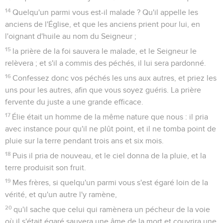
14
Quelqu'un parmi vous est-il malade ? Qu'il appelle les
anciens de l'Église, et que les anciens prient pour lui, en
l'oignant d'huile au nom du Seigneur ;
15
la prière de la foi sauvera le malade, et le Seigneur le
relèvera ; et s'il a commis des péchés, il lui sera pardonné.
16
Confessez donc vos péchés les uns aux autres, et priez les
uns pour les autres, afin que vous soyez guéris. La prière
fervente du juste a une grande efficace.
17
Élie était un homme de la même nature que nous : il pria
avec instance pour qu'il ne plût point, et il ne tomba point de
pluie sur la terre pendant trois ans et six mois.
18
Puis il pria de nouveau, et le ciel donna de la pluie, et la
terre produisit son fruit.
19
Mes frères, si quelqu'un parmi vous s'est égaré loin de la
vérité, et qu'un autre l'y ramène,
20
qu'il sache que celui qui ramènera un pécheur de la voie
où il s'était égaré sauvera une âme de la mort et couvrira une