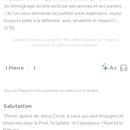
du témoignage qu’elle rend par ses œuvres et ses paroles :
« Si l’on vous demande de justifier votre espérance, soyez
toujours prêts à la défendre, avec amabilité et respect »
(3.15).
La Bible Du Semeur Copyright © 1992, 1999 by Biblica, Inc.® Used by
permission. All rights reserved worldwide.
1 Pierre
1
Seuls les Évangiles sont disponibles en vidéo pour le moment.
Salutation
1
Pierre, apôtre de Jésus Christ, à ceux qui sont étrangers et
dispersés dans le Pont, la Galatie, la Cappadoce, l'Asie et la
Bithynie,