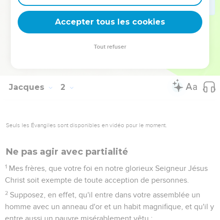
26
Si quelqu'un croit être religieux, sans tenir sa langue en
bride, mais en trompant son coeur, la religion de cet homme
Accepter tous les cookies
est vaine.
27
La religion pure et sans tache, devant Dieu notre Père,
Tout refuser
consiste à visiter les orphelins et les veuves dans leurs
afflictions, et à se préserver des souillures du monde.
Jacques
2
Seuls les Évangiles sont disponibles en vidéo pour le moment.
Ne pas agir avec partialité
1
Mes frères, que votre foi en notre glorieux Seigneur Jésus
Christ soit exempte de toute acception de personnes.
2
Supposez, en effet, qu'il entre dans votre assemblée un
homme avec un anneau d'or et un habit magnifique, et qu'il y
entre aussi un pauvre misérablement vêtu ;