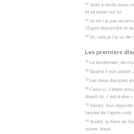
32
Jean a rendu aussi ce
et se poser sur lui.
33
Je ne l’ai pas reconn
l’Esprit descendre et se
34
Or, cela je l’ai vu d
Les premiers dis
35
Le lendemain, de nou
36
Quand il voit passer 
37
Les deux disciples e
38
Celui-ci, s’étant reto
disent-ils, c’est-à-dire 
39
Venez, leur répondit-i
heures de l’après-midi. I
40
André, le frère de Si
suivre Jésus.