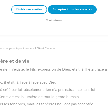
emeur Copyright © 1992, 1999 by Biblica, Inc.® Used by permission. All rights reser
Accepter tous les cookies
Choisir mes cookies
Tout refuser
ne sont pas disponibles aux USA et C anada.
ère et de vie
 rien n’existe, le Fils, expression de Dieu, était là. Il était face 
, il était là, face à face avec Dieu.
é créé par lui, absolument rien n’a pris naissance sans lui.
 Cette vie est la lumière de tout le genre humain.
rs les ténèbres, mais les ténèbres ne l’ont pas acceptée.