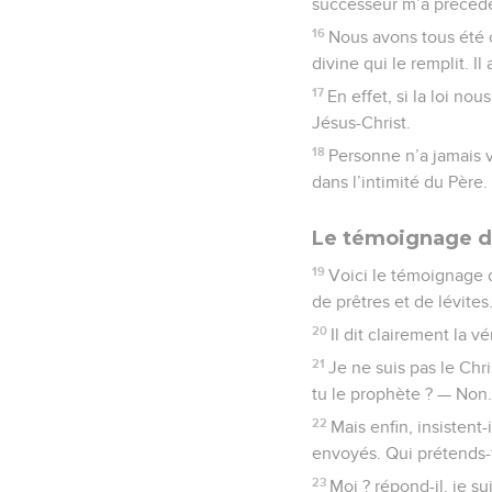
successeur m’a précédé, i
16
Nous avons tous été 
divine qui le remplit. I
17
En effet, si la loi no
Jésus-Christ.
18
Personne n’a jamais v
dans l’intimité du Père.
Le témoignage d
19
Voici le témoignage 
de prêtres et de lévites
20
Il dit clairement la 
21
Je ne suis pas le Chri
tu le prophète ? — Non
22
Mais enfin, insistent
envoyés. Qui prétends-
23
Moi ? répond-il, je su