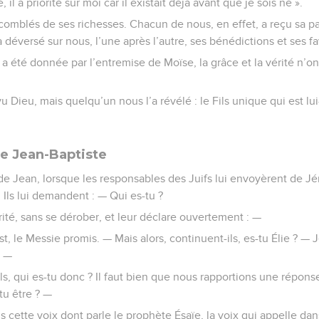
l a priorité sur moi car il existait déjà avant que je sois né ».
comblés de ses richesses. Chacun de nous, en effet, a reçu sa p
l a déversé sur nous, l’une après l’autre, ses bénédictions et ses f
us a été donnée par l’entremise de Moïse, la grâce et la vérité n’o
u Dieu, mais quelqu’un nous l’a révélé : le Fils unique qui est lu
e Jean-Baptiste
de Jean, lorsque les responsables des Juifs lui envoyèrent de J
. Ils lui demandent : — Qui es-tu ?
vérité, sans se dérober, et leur déclare ouvertement : —
st, le Messie promis. — Mais alors, continuent-ils, es-tu Élie ? — J
. —
-ils, qui es-tu donc ? Il faut bien que nous rapportions une répon
tu être ? —
is cette voix dont parle le prophète Ésaïe, la voix qui appelle dan