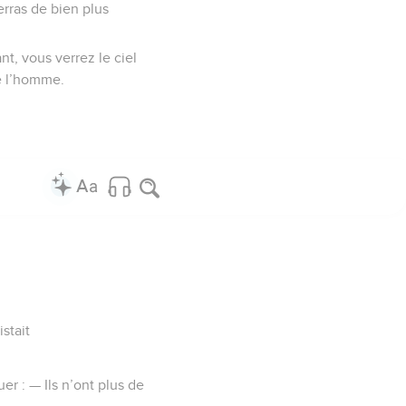
verras de bien plus
ant, vous verrez le ciel
de l’homme.
stait
er : — Ils n’ont plus de