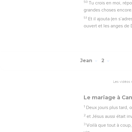
50
Tu crois en moi, répon
grandes choses encore
51
Et il ajouta (en s’adr
ouvert et les anges de 
Jean
2
Les vidéos 
Le mariage à Ca
1
Deux jours plus tard, 
2
et Jésus aussi était i
3
Voilà que tout à coup,