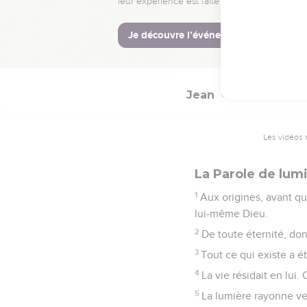
La Bible Du S
Jean
1
Les vidéos 
La Parole de lumi
1
Aux origines, avant que
lui-même Dieu.
2
De toute éternité, donc
3
Tout ce qui existe a ét
4
La vie résidait en lui.
5
La lumière rayonne ve