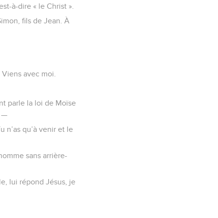
st-à-dire « le Christ ».
Simon, fils de Jean. À
— Viens avec moi.
nt parle la loi de Moïse
. —
 n’as qu’à venir et le
n homme sans arrière-
, lui répond Jésus, je