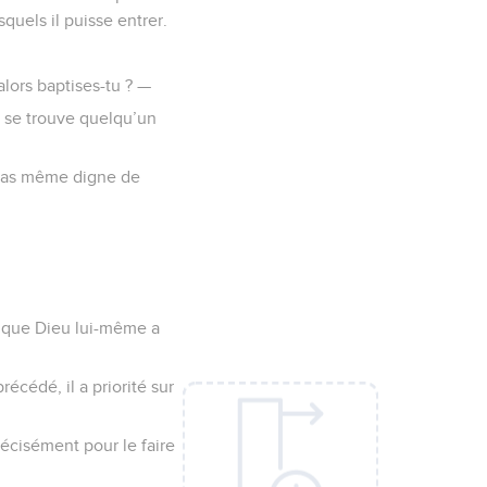
squels il puisse entrer.
 alors baptises-tu ? —
s se trouve quelqu’un
is pas même digne de
ui que Dieu lui-même a
écédé, il a priorité sur
précisément pour le faire