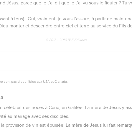
d Jésus, parce que je t’ai dit que je t’ai vu sous le figuier ? Tu 
.
essant à tous) : Oui, vraiment, je vous l’assure, à partir de mainten
Dieu monter et descendre entre ciel et terre au service du Fils 
© 2013 - 2010 BLF Editions
ne sont pas disponibles aux USA et C anada.
na
on célébrait des noces à Cana, en Galilée. La mère de Jésus y assi
nvité au mariage avec ses disciples.
 la provision de vin est épuisée. La mère de Jésus lui fait remarqu