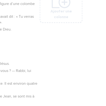
a figure d’une colombe
Ajouter une
Ajouter une
Ajouter une
Ajouter une
colonne
colonne
colonne
colonne
ait dit : « Tu verras
».
de Dieu.
Jésus.
-vous ? — Rabbi, lui
e. Il est environ quatre
de Jean, se sont mis à