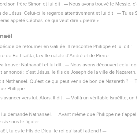
bord son frère Simon et lui dit : — Nous avons trouvé le Messie, c’e
s de Jésus. Celui-ci le regarde attentivement et lui dit : — Tu es 
 seras appelé Céphas, ce qui veut dire « pierre ».
anaël
écide de retourner en Galilée. Il rencontre Philippe et lui dit : 
ire de Bethsaïda, la ville natale d’André et de Pierre.
 va trouver Nathanaël et lui dit : — Nous avons découvert celui do
 annoncé : c’est Jésus, le fils de Joseph de la ville de Nazareth
it Nathanaël. Qu’est-ce qui peut venir de bon de Nazareth ? — Tu
que Philippe.
’avancer vers lui. Alors, il dit : — Voilà un véritable Israélite, u
 lui demande Nathanaël. — Avant même que Philippe ne t’appelle
assis sous le figuier. —
ël, tu es le Fils de Dieu, le roi qu’Israël attend ! —