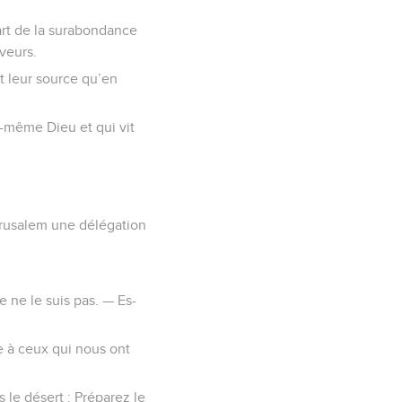
art de la surabondance
aveurs.
nt leur source qu’en
i-même Dieu et qui vit
érusalem une délégation
e ne le suis pas. — Es-
se à ceux qui nous ont
s le désert : Préparez le