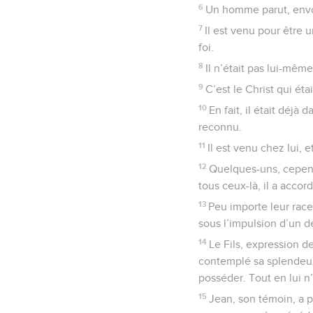
6
Un homme parut, envoyé
7
Il est venu pour être 
foi.
8
Il n’était pas lui-mêm
9
C’est le Christ qui ét
10
En fait, il était déjà
reconnu.
11
Il est venu chez lui, e
12
Quelques-uns, cependan
tous ceux-là, il a accor
13
Peu importe leur race
sous l’impulsion d’un dé
14
Le Fils, expression d
contemplé sa splendeur
posséder. Tout en lui n’
15
Jean, son témoin, a p