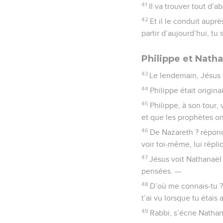
41
Il va trouver tout d’a
42
Et il le conduit auprè
partir d’aujourd’hui, tu
Philippe et Nath
43
Le lendemain, Jésus d
44
Philippe était origina
45
Philippe, à son tour,
et que les prophètes ont
46
De Nazareth ? répond
voir toi-même, lui répli
47
Jésus voit Nathanaël s
pensées. —
48
D’où me connais-tu ?
t’ai vu lorsque tu étais 
49
Rabbi, s’écrie Nathana