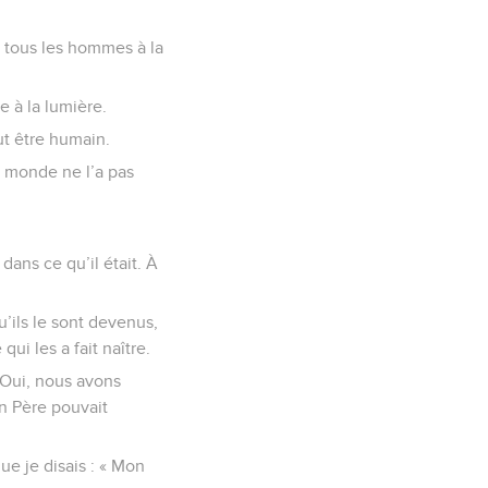
er tous les hommes à la
e à la lumière.
ut être humain.
le monde ne l’a pas
 dans ce qu’il était. À
u’ils le sont devenus,
ui les a fait naître.
 Oui, nous avons
n Père pouvait
ue je disais : « Mon