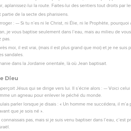
 aplanissez-lui la route. Faites-lui des sentiers tout droits par le
 partie de la secte des pharisiens.
erroger : — Si tu n’es ni le Christ, ni Élie, ni le Prophète, pourquoi
ean, je vous baptise seulement dans l’eau, mais au milieu de vou
 pas.
rès moi, il est vrai, (mais il est plus grand que moi) et je ne su
es sandales.
hanie dans la Jordanie orientale, là où Jean baptisait.
de Dieu
erçoit Jésus qui se dirige vers lui. Il s’écrie alors : — Voici cel
 comme un agneau pour enlever le péché du monde.
ulais parler lorsque je disais : « Un homme me succédera, il m’a pr
 avant que je sois né ».
 connaissais pas, mais si je suis venu baptiser dans l’eau, c’est 
raël.