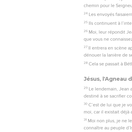
chemin pour le Seigneur,
24
Les envoyés faisaient
25
Ils continuent à l’int
26
Moi, leur répondit J
que vous ne connaissez
27
Il entrera en scène ap
dénouer la lanière de s
28
Cela se passait à Bét
Jésus, l'Agneau 
29
Le lendemain, Jean ap
destiné à se sacrifier
30
C’est de lui que je vo
moi, car il existait déjà
31
Moi non plus, je ne le
connaître au peuple d’Is