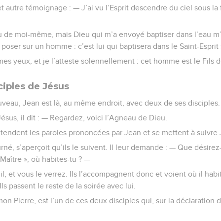
t autre témoignage : — J’ai vu l’Esprit descendre du ciel sous l
u de moi-même, mais Dieu qui m’a envoyé baptiser dans l’eau m’av
 poser sur un homme : c’est lui qui baptisera dans le Saint-Esprit 
e mes yeux, et je l’atteste solennellement : cet homme est le Fils 
ciples de Jésus
veau, Jean est là, au même endroit, avec deux de ses disciples.
Jésus, il dit : — Regardez, voici l’Agneau de Dieu.
ntendent les paroles prononcées par Jean et se mettent à suivre 
urné, s’aperçoit qu’ils le suivent. Il leur demande : — Que désirez
« Maître », où habites-tu ? —
l, et vous le verrez. Ils l’accompagnent donc et voient où il habit
ls passent le reste de la soirée avec lui.
mon Pierre, est l’un de ces deux disciples qui, sur la déclaration 