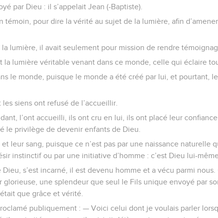
 par Dieu : il s’appelait Jean (-Baptiste).
un témoin, pour dire la vérité au sujet de la lumière, afin d’amen
e la lumière, il avait seulement pour mission de rendre témoignag
ait la lumière véritable venant dans ce monde, celle qui éclaire to
 dans le monde, puisque le monde a été créé par lui, et pourtant, 
t les siens ont refusé de l’accueillir.
t, l’ont accueilli, ils ont cru en lui, ils ont placé leur confiance
dé le privilège de devenir enfants de Dieu.
 et leur sang, puisque ce n’est pas par une naissance naturelle q
sir instinctif ou par une initiative d’homme : c’est Dieu lui-même q
e Dieu, s’est incarné, il est devenu homme et a vécu parmi nous.
 glorieuse, une splendeur que seul le Fils unique envoyé par so
était que grâce et vérité.
roclamé publiquement : — Voici celui dont je voulais parler lorsq