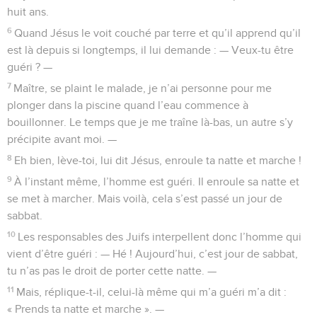
huit ans.
6
Quand Jésus le voit couché par terre et qu’il apprend qu’il
est là depuis si longtemps, il lui demande : — Veux-tu être
guéri ? —
7
Maître, se plaint le malade, je n’ai personne pour me
plonger dans la piscine quand l’eau commence à
bouillonner. Le temps que je me traîne là-bas, un autre s’y
précipite avant moi. —
8
Eh bien, lève-toi, lui dit Jésus, enroule ta natte et marche !
9
À l’instant même, l’homme est guéri. Il enroule sa natte et
se met à marcher. Mais voilà, cela s’est passé un jour de
sabbat.
10
Les responsables des Juifs interpellent donc l’homme qui
vient d’être guéri : — Hé ! Aujourd’hui, c’est jour de sabbat,
tu n’as pas le droit de porter cette natte. —
11
Mais, réplique-t-il, celui-là même qui m’a guéri m’a dit :
« Prends ta natte et marche ». —