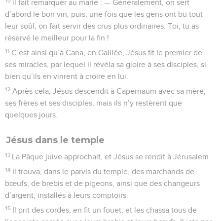
10
il fait remarquer au marié : — Généralement, on sert
d’abord le bon vin, puis, une fois que les gens ont bu tout
leur soûl, on fait servir des crus plus ordinaires. Toi, tu as
réservé le meilleur pour la fin !
11
C’est ainsi qu’à Cana, en Galilée, Jésus fit le premier de
ses miracles, par lequel il révéla sa gloire à ses disciples, si
bien qu’ils en vinrent à croire en lui.
12
Après cela, Jésus descendit à Capernaüm avec sa mère,
ses frères et ses disciples, mais ils n’y restèrent que
quelques jours.
Jésus dans le temple
13
La Pâque juive approchait, et Jésus se rendit à Jérusalem.
14
Il trouva, dans le parvis du temple, des marchands de
bœufs, de brebis et de pigeons, ainsi que des changeurs
d’argent, installés à leurs comptoirs.
15
Il prit des cordes, en fit un fouet, et les chassa tous de