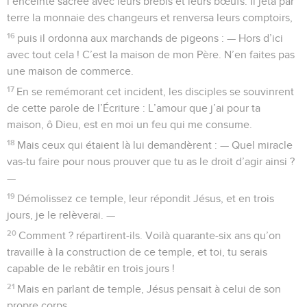
l’enceinte sacrée avec leurs brebis et leurs bœufs. Il jeta par
terre la monnaie des changeurs et renversa leurs comptoirs,
16
puis il ordonna aux marchands de pigeons : — Hors d’ici
avec tout cela ! C’est la maison de mon Père. N’en faites pas
une maison de commerce.
17
En se remémorant cet incident, les disciples se souvinrent
de cette parole de l’Écriture : L’amour que j’ai pour ta
maison, ô Dieu, est en moi un feu qui me consume.
18
Mais ceux qui étaient là lui demandèrent : — Quel miracle
vas-tu faire pour nous prouver que tu as le droit d’agir ainsi ?
—
19
Démolissez ce temple, leur répondit Jésus, et en trois
jours, je le relèverai. —
20
Comment ? répartirent-ils. Voilà quarante-six ans qu’on
travaille à la construction de ce temple, et toi, tu serais
capable de le rebâtir en trois jours !
21
Mais en parlant de temple, Jésus pensait à celui de son
propre corps.