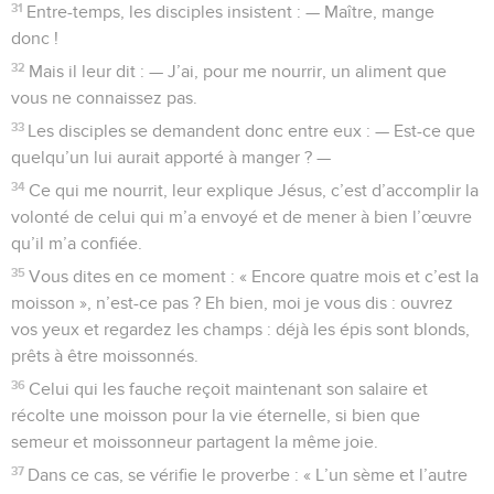
31
Entre-temps, les disciples insistent : — Maître, mange
donc !
32
Mais il leur dit : — J’ai, pour me nourrir, un aliment que
vous ne connaissez pas.
33
Les disciples se demandent donc entre eux : — Est-ce que
quelqu’un lui aurait apporté à manger ? —
34
Ce qui me nourrit, leur explique Jésus, c’est d’accomplir la
volonté de celui qui m’a envoyé et de mener à bien l’œuvre
qu’il m’a confiée.
35
Vous dites en ce moment : « Encore quatre mois et c’est la
moisson », n’est-ce pas ? Eh bien, moi je vous dis : ouvrez
vos yeux et regardez les champs : déjà les épis sont blonds,
prêts à être moissonnés.
36
Celui qui les fauche reçoit maintenant son salaire et
récolte une moisson pour la vie éternelle, si bien que
semeur et moissonneur partagent la même joie.
37
Dans ce cas, se vérifie le proverbe : « L’un sème et l’autre