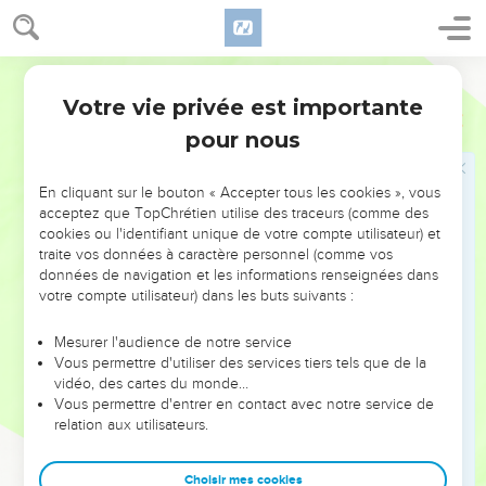
que les prophètes ont annoncé : c’est Jésus, le fils de
Joseph de la ville de Nazareth. —
Parole Vivante
46
De Nazareth ? répondit Nathanaël. Qu’est-ce qui peut
Votre vie privée est importante
venir de bon de Nazareth ? — Tu n’as qu’à venir et le voir toi-
Jean
1
même, lui réplique Philippe.
pour nous
47
Jésus voit Nathanaël s’avancer vers lui. Alors, il dit :
— Voilà un véritable Israélite, un homme sans arrière-
En cliquant sur le bouton « Accepter tous les cookies », vous
acceptez que TopChrétien utilise des traceurs (comme des
pensées. —
cookies ou l'identifiant unique de votre compte utilisateur) et
48
D’où me connais-tu ? lui demande Nathanaël. — Avant
traite vos données à caractère personnel (comme vos
données de navigation et les informations renseignées dans
même que Philippe ne t’appelle, lui répond Jésus, je t’ai vu
votre compte utilisateur) dans les buts suivants :
lorsque tu étais assis sous le figuier. —
49
Rabbi, s’écrie Nathanaël, tu es le Fils de Dieu, le roi
Mesurer l'audience de notre service
qu’Israël attend ! —
Vous permettre d'utiliser des services tiers tels que de la
vidéo, des cartes du monde…
50
Tu crois en moi, répond Jésus, parce que je t’ai dit que je
Vous permettre d'entrer en contact avec notre service de
t’ai vu sous le figuier ? Tu verras de bien plus grandes choses
relation aux utilisateurs.
encore.
51
Et il ajouta (en s’adressant à tous) : Oui, vraiment, je vous
Choisir mes cookies