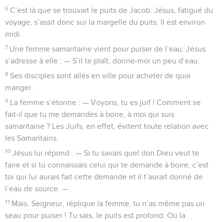
6
C’est là que se trouvait le puits de Jacob. Jésus, fatigué du
voyage, s’assit donc sur la margelle du puits. Il est environ
midi.
7
Une femme samaritaine vient pour puiser de l’eau. Jésus
s’adresse à elle : — S’il te plaît, donne-moi un peu d’eau.
8
Ses disciples sont allés en ville pour acheter de quoi
manger.
9
La femme s’étonne : — Voyons, tu es juif ! Comment se
fait-il que tu me demandes à boire, à moi qui suis
samaritaine ? Les Juifs, en effet, évitent toute relation avec
les Samaritains.
10
Jésus lui répond : — Si tu savais quel don Dieu veut te
faire et si tu connaissais celui qui te demande à boire, c’est
toi qui lui aurais fait cette demande et il t’aurait donné de
l’eau de source. —
11
Mais, Seigneur, réplique la femme, tu n’as même pas un
seau pour puiser ! Tu sais, le puits est profond. Où la