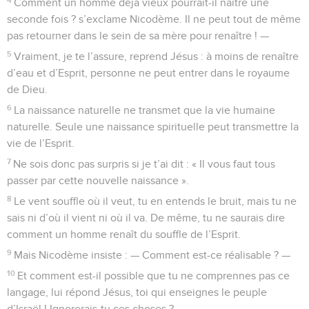
Comment un homme déjà vieux pourrait-il naître une
seconde fois ? s’exclame Nicodème. Il ne peut tout de même
pas retourner dans le sein de sa mère pour renaître ! —
5
Vraiment, je te l’assure, reprend Jésus : à moins de renaître
d’eau et d’Esprit, personne ne peut entrer dans le royaume
de Dieu.
6
La naissance naturelle ne transmet que la vie humaine
naturelle. Seule une naissance spirituelle peut transmettre la
vie de l’Esprit.
7
Ne sois donc pas surpris si je t’ai dit : « Il vous faut tous
passer par cette nouvelle naissance ».
8
Le vent souffle où il veut, tu en entends le bruit, mais tu ne
sais ni d’où il vient ni où il va. De même, tu ne saurais dire
comment un homme renaît du souffle de l’Esprit.
9
Mais Nicodème insiste : — Comment est-ce réalisable ? —
10
Et comment est-il possible que tu ne comprennes pas ce
langage, lui répond Jésus, toi qui enseignes le peuple
d’Israël ! Ignorerais-tu ces choses ?