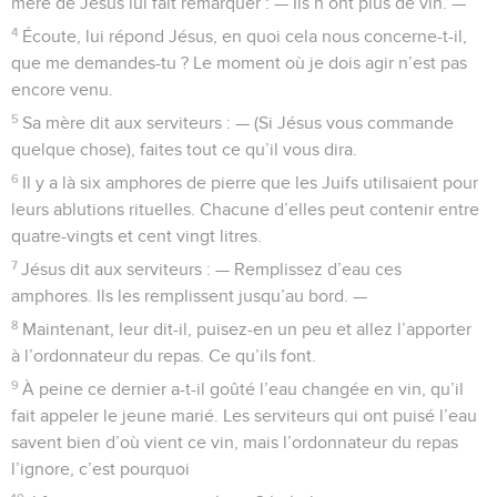
mère de Jésus lui fait remarquer : — Ils n’ont plus de vin. —
4
Écoute, lui répond Jésus, en quoi cela nous concerne-t-il,
que me demandes-tu ? Le moment où je dois agir n’est pas
encore venu.
5
Sa mère dit aux serviteurs : — (Si Jésus vous commande
quelque chose), faites tout ce qu’il vous dira.
6
Il y a là six amphores de pierre que les Juifs utilisaient pour
leurs ablutions rituelles. Chacune d’elles peut contenir entre
quatre-vingts et cent vingt litres.
7
Jésus dit aux serviteurs : — Remplissez d’eau ces
amphores. Ils les remplissent jusqu’au bord. —
8
Maintenant, leur dit-il, puisez-en un peu et allez l’apporter
à l’ordonnateur du repas. Ce qu’ils font.
9
À peine ce dernier a-t-il goûté l’eau changée en vin, qu’il
fait appeler le jeune marié. Les serviteurs qui ont puisé l’eau
savent bien d’où vient ce vin, mais l’ordonnateur du repas
l’ignore, c’est pourquoi