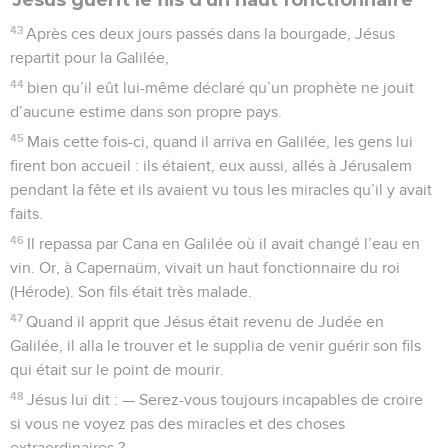
43
Après ces deux jours passés dans la bourgade, Jésus
repartit pour la Galilée,
44
bien qu’il eût lui-même déclaré qu’un prophète ne jouit
d’aucune estime dans son propre pays.
45
Mais cette fois-ci, quand il arriva en Galilée, les gens lui
firent bon accueil : ils étaient, eux aussi, allés à Jérusalem
pendant la fête et ils avaient vu tous les miracles qu’il y avait
faits.
46
Il repassa par Cana en Galilée où il avait changé l’eau en
vin. Or, à Capernaüm, vivait un haut fonctionnaire du roi
(Hérode). Son fils était très malade.
47
Quand il apprit que Jésus était revenu de Judée en
Galilée, il alla le trouver et le supplia de venir guérir son fils
qui était sur le point de mourir.
48
Jésus lui dit : — Serez-vous toujours incapables de croire
si vous ne voyez pas des miracles et des choses
extraordinaires ?