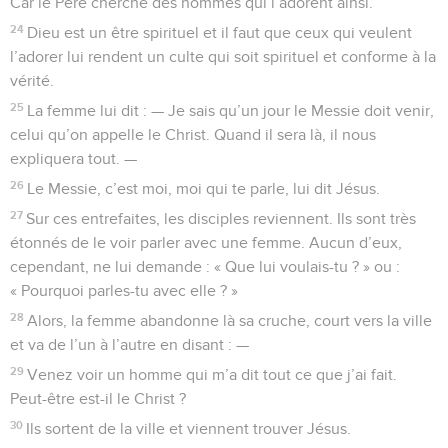
Car le Père cherche des hommes qui l’adorent ainsi.
24
Dieu est un être spirituel et il faut que ceux qui veulent
l’adorer lui rendent un culte qui soit spirituel et conforme à la
vérité.
25
La femme lui dit : — Je sais qu’un jour le Messie doit venir,
celui qu’on appelle le Christ. Quand il sera là, il nous
expliquera tout. —
26
Le Messie, c’est moi, moi qui te parle, lui dit Jésus.
27
Sur ces entrefaites, les disciples reviennent. Ils sont très
étonnés de le voir parler avec une femme. Aucun d’eux,
cependant, ne lui demande : « Que lui voulais-tu ? » ou :
« Pourquoi parles-tu avec elle ? »
28
Alors, la femme abandonne là sa cruche, court vers la ville
et va de l’un à l’autre en disant : —
29
Venez voir un homme qui m’a dit tout ce que j’ai fait.
Peut-être est-il le Christ ?
30
Ils sortent de la ville et viennent trouver Jésus.