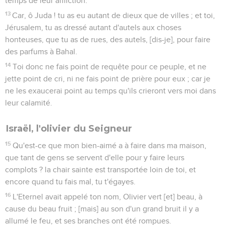
temps de leur affliction.
13
Car, ô Juda ! tu as eu autant de dieux que de villes ; et toi,
Jérusalem, tu as dressé autant d'autels aux choses
honteuses, que tu as de rues, des autels, [dis-je], pour faire
des parfums à Bahal.
14
Toi donc ne fais point de requête pour ce peuple, et ne
jette point de cri, ni ne fais point de prière pour eux ; car je
ne les exaucerai point au temps qu'ils crieront vers moi dans
leur calamité.
Israël, l'olivier du Seigneur
15
Qu'est-ce que mon bien-aimé a à faire dans ma maison,
que tant de gens se servent d'elle pour y faire leurs
complots ? la chair sainte est transportée loin de toi, et
encore quand tu fais mal, tu t'égayes.
16
L'Eternel avait appelé ton nom, Olivier vert [et] beau, à
cause du beau fruit ; [mais] au son d'un grand bruit il y a
allumé le feu, et ses branches ont été rompues.