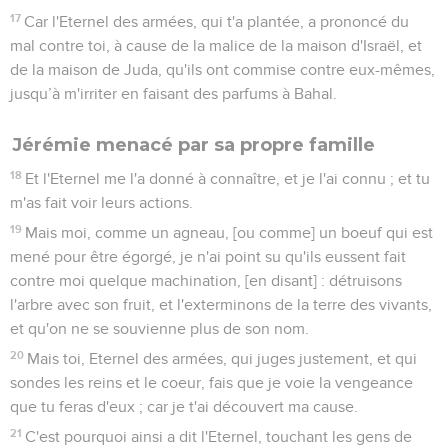
17
Car l'Eternel des armées, qui t'a plantée, a prononcé du
mal contre toi, à cause de la malice de la maison d'Israël, et
de la maison de Juda, qu'ils ont commise contre eux-mêmes,
jusqu’à m'irriter en faisant des parfums à Bahal.
Jérémie menacé par sa propre famille
18
Et l'Eternel me l'a donné à connaître, et je l'ai connu ; et tu
m'as fait voir leurs actions.
19
Mais moi, comme un agneau, [ou comme] un boeuf qui est
mené pour être égorgé, je n'ai point su qu'ils eussent fait
contre moi quelque machination, [en disant] : détruisons
l'arbre avec son fruit, et l'exterminons de la terre des vivants,
et qu'on ne se souvienne plus de son nom.
20
Mais toi, Eternel des armées, qui juges justement, et qui
sondes les reins et le coeur, fais que je voie la vengeance
que tu feras d'eux ; car je t'ai découvert ma cause.
21
C'est pourquoi ainsi a dit l'Eternel, touchant les gens de