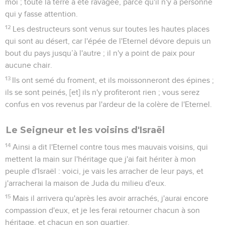
moi ; toute la terre a été ravagée, parce qu'il n'y a personne
qui y fasse attention.
12
Les destructeurs sont venus sur toutes les hautes places
qui sont au désert, car l'épée de l'Eternel dévore depuis un
bout du pays jusqu’à l'autre ; il n'y a point de paix pour
aucune chair.
13
Ils ont semé du froment, et ils moissonneront des épines ;
ils se sont peinés, [et] ils n'y profiteront rien ; vous serez
confus en vos revenus par l'ardeur de la colère de l'Eternel.
Le Seigneur et les voisins d'Israël
14
Ainsi a dit l'Eternel contre tous mes mauvais voisins, qui
mettent la main sur l'héritage que j'ai fait hériter à mon
peuple d'Israël : voici, je vais les arracher de leur pays, et
j'arracherai la maison de Juda du milieu d'eux.
15
Mais il arrivera qu'après les avoir arrachés, j'aurai encore
compassion d'eux, et je les ferai retourner chacun à son
héritage, et chacun en son quartier.