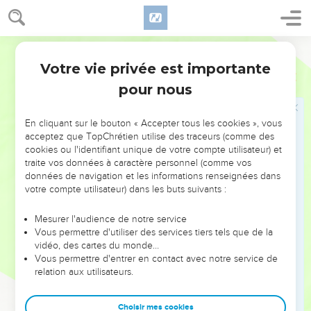
20
Ma tente est gâtée ; tous mes cordages sont rompus ; mes
enfants sont sortis d'auprès de moi, et ne sont plus ; il n'y a
plus personne qui dresse ma tente, et qui élève mes
Martin
pavillons.
Votre vie privée est importante
Jérémie
10
pour nous
Jérémie
21
Car les pasteurs sont abrutis, et n'ont point recherché
En cliquant sur le bouton « Accepter tous les cookies », vous
l'Eternel ; c'est pourquoi ils ne se sont point conduits
acceptez que TopChrétien utilise des traceurs (comme des
cookies ou l'identifiant unique de votre compte utilisateur) et
sagement, et tous leurs pâturages ont été dissipés.
traite vos données à caractère personnel (comme vos
22
Voici, un bruit de certaines nouvelles est venu, avec une
données de navigation et les informations renseignées dans
grande émotion de devers le pays d'Aquilon, pour ravager
votre compte utilisateur) dans les buts suivants :
les villes de Juda, et en faire une retraite de dragons.
Mesurer l'audience de notre service
Vous permettre d'utiliser des services tiers tels que de la
Jérémie prie au nom de son peuple
vidéo, des cartes du monde…
Vous permettre d'entrer en contact avec notre service de
23
Eternel, je connais que la voie de l'homme ne dépend pas
relation aux utilisateurs.
de lui, et qu'il n'est pas au pouvoir de l'homme qui marche,
de diriger ses pas.
Choisir mes cookies