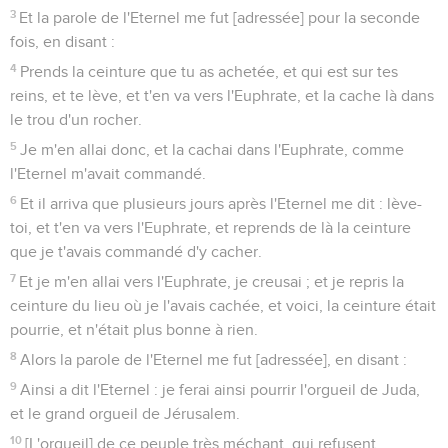
3
Et la parole de l'Eternel me fut [adressée] pour la seconde
fois, en disant :
4
Prends la ceinture que tu as achetée, et qui est sur tes
reins, et te lève, et t'en va vers l'Euphrate, et la cache là dans
le trou d'un rocher.
5
Je m'en allai donc, et la cachai dans l'Euphrate, comme
l'Eternel m'avait commandé.
6
Et il arriva que plusieurs jours après l'Eternel me dit : lève-
toi, et t'en va vers l'Euphrate, et reprends de là la ceinture
que je t'avais commandé d'y cacher.
7
Et je m'en allai vers l'Euphrate, je creusai ; et je repris la
ceinture du lieu où je l'avais cachée, et voici, la ceinture était
pourrie, et n'était plus bonne à rien.
8
Alors la parole de l'Eternel me fut [adressée], en disant :
9
Ainsi a dit l'Eternel : je ferai ainsi pourrir l'orgueil de Juda,
et le grand orgueil de Jérusalem.
10
[L'orgueil] de ce peuple très méchant, qui refusent