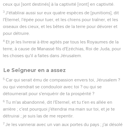
ceux qui [sont destinés] à la captivité [iront] en captivité.
3
J'établirai aussi sur eux quatre espèces de [punitions], dit
l'Eternel, l'épée pour tuer, et les chiens pour traîner, et les
oiseaux des cieux, et les bêtes de la terre pour dévorer et
pour détruire.
4
Et je les livrerai à être agités par tous les Royaumes de la
terre, à cause de Manassé fils d'Ezéchias, Roi de Juda, pour
les choses qu'il a faites dans Jérusalem.
Le Seigneur en a assez
5
Car qui serait ému de compassion envers toi, Jérusalem ?
ou qui viendrait se condouloir avec toi ? ou qui se
détournerait pour s'enquérir de ta prospérité ?
6
Tu m'as abandonné, dit l'Eternel, et tu t'en es allée en
arrière ; c'est pourquoi j'étendrai ma main sur toi, et je te
détruirai ; je suis las de me repentir.
7
Je les vannerai avec un van aux portes du pays ; j'ai désolé