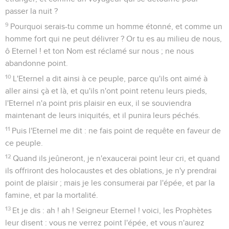
passer la nuit ?
9
Pourquoi serais-tu comme un homme étonné, et comme un
homme fort qui ne peut délivrer ? Or tu es au milieu de nous,
ô Eternel ! et ton Nom est réclamé sur nous ; ne nous
abandonne point.
10
L'Eternel a dit ainsi à ce peuple, parce qu'ils ont aimé à
aller ainsi çà et là, et qu'ils n'ont point retenu leurs pieds,
l'Eternel n'a point pris plaisir en eux, il se souviendra
maintenant de leurs iniquités, et il punira leurs péchés.
11
Puis l'Eternel me dit : ne fais point de requête en faveur de
ce peuple.
12
Quand ils jeûneront, je n'exaucerai point leur cri, et quand
ils offriront des holocaustes et des oblations, je n'y prendrai
point de plaisir ; mais je les consumerai par l'épée, et par la
famine, et par la mortalité.
13
Et je dis : ah ! ah ! Seigneur Eternel ! voici, les Prophètes
leur disent : vous ne verrez point l'épée, et vous n'aurez