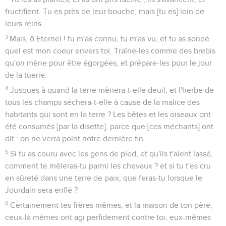
fructifient. Tu es près de leur bouche, mais [tu es] loin de
leurs reins.
3
Mais, ô Eternel ! tu m'as connu, tu m'as vu, et tu as sondé
quel est mon coeur envers toi. Traîne-les comme des brebis
qu'on mène pour être égorgées, et prépare-les pour le jour
de la tuerie.
4
Jusques à quand la terre mènera-t-elle deuil, et l'herbe de
tous les champs séchera-t-elle à cause de la malice des
habitants qui sont en la terre ? Les bêtes et les oiseaux ont
été consumés [par la disette], parce que [ces méchants] ont
dit : on ne verra point notre dernière fin.
5
Si tu as couru avec les gens de pied, et qu'ils t'aient lassé,
comment te mêleras-tu parmi les chevaux ? et si tu t'es cru
en sûreté dans une terre de paix, que feras-tu lorsque le
Jourdain sera enflé ?
6
Certainement tes frères mêmes, et la maison de ton père,
ceux-là mêmes ont agi perfidement contre toi, eux-mêmes