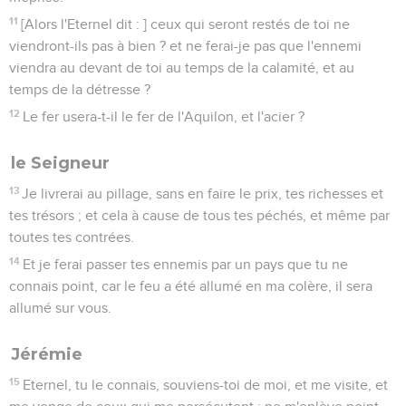
11
[Alors l'Eternel dit : ] ceux qui seront restés de toi ne
viendront-ils pas à bien ? et ne ferai-je pas que l'ennemi
viendra au devant de toi au temps de la calamité, et au
temps de la détresse ?
12
Le fer usera-t-il le fer de l'Aquilon, et l'acier ?
le Seigneur
13
Je livrerai au pillage, sans en faire le prix, tes richesses et
tes trésors ; et cela à cause de tous tes péchés, et même par
toutes tes contrées.
14
Et je ferai passer tes ennemis par un pays que tu ne
connais point, car le feu a été allumé en ma colère, il sera
allumé sur vous.
Jérémie
15
Eternel, tu le connais, souviens-toi de moi, et me visite, et