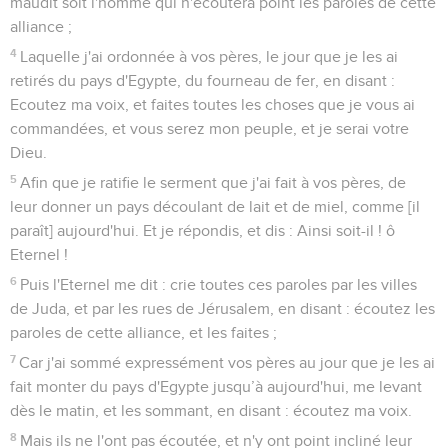
maudit soit l'homme qui n'écoutera point les paroles de cette
alliance ;
4
Laquelle j'ai ordonnée à vos pères, le jour que je les ai
retirés du pays d'Egypte, du fourneau de fer, en disant :
Ecoutez ma voix, et faites toutes les choses que je vous ai
commandées, et vous serez mon peuple, et je serai votre
Dieu.
5
Afin que je ratifie le serment que j'ai fait à vos pères, de
leur donner un pays découlant de lait et de miel, comme [il
paraît] aujourd'hui. Et je répondis, et dis : Ainsi soit-il ! ô
Eternel !
6
Puis l'Eternel me dit : crie toutes ces paroles par les villes
de Juda, et par les rues de Jérusalem, en disant : écoutez les
paroles de cette alliance, et les faites ;
7
Car j'ai sommé expressément vos pères au jour que je les ai
fait monter du pays d'Egypte jusqu’à aujourd'hui, me levant
dès le matin, et les sommant, en disant : écoutez ma voix.
8
Mais ils ne l'ont pas écoutée, et n'y ont point incliné leur