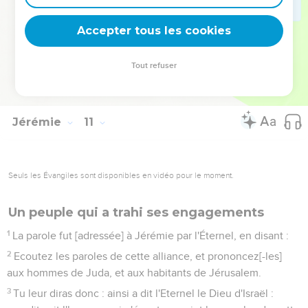
24
Ô Eternel ! châtie-moi, mais [que ce soit] par mesure, [et]
non en ta colère, de peur que tu ne me réduises à rien.
Accepter tous les cookies
25
Répands ta fureur sur les nations qui ne te connaissent
point, et sur les familles qui n'invoquent point ton Nom ; car
Tout refuser
ils ont dévoré Jacob, ils l'ont, dis-je, dévoré et consumé, et
ils ont mis en désolation son agréable demeure.
Jérémie
11
Seuls les Évangiles sont disponibles en vidéo pour le moment.
Un peuple qui a trahi ses engagements
1
La parole fut [adressée] à Jérémie par l'Éternel, en disant :
2
Ecoutez les paroles de cette alliance, et prononcez[-les]
aux hommes de Juda, et aux habitants de Jérusalem.
3
Tu leur diras donc : ainsi a dit l'Eternel le Dieu d'Israël :