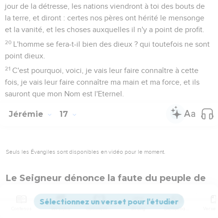
jour de la détresse, les nations viendront à toi des bouts de
la terre, et diront : certes nos pères ont hérité le mensonge
et la vanité, et les choses auxquelles il n'y a point de profit.
20
L'homme se fera-t-il bien des dieux ? qui toutefois ne sont
point dieux.
21
C'est pourquoi, voici, je vais leur faire connaître à cette
fois, je vais leur faire connaître ma main et ma force, et ils
sauront que mon Nom est l'Eternel.
Jérémie
17
Seuls les Évangiles sont disponibles en vidéo pour le moment.
Le Seigneur dénonce la faute du peuple de
Juda
1
Le péché de Juda est écrit avec un burin d’acier de fer, [et]
Contenus
Versions
Commentaires
Strong
Dictionnaire