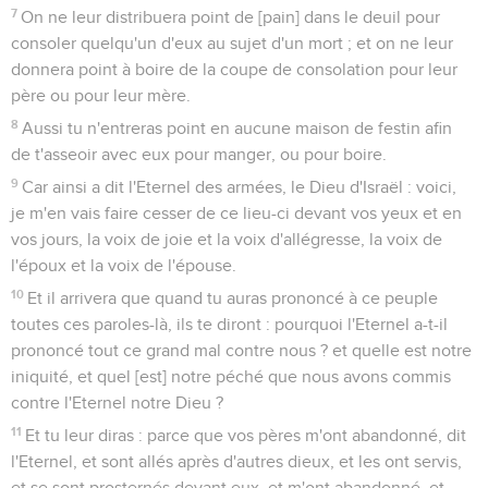
7
On ne leur distribuera point de [pain] dans le deuil pour
consoler quelqu'un d'eux au sujet d'un mort ; et on ne leur
donnera point à boire de la coupe de consolation pour leur
père ou pour leur mère.
8
Aussi tu n'entreras point en aucune maison de festin afin
de t'asseoir avec eux pour manger, ou pour boire.
9
Car ainsi a dit l'Eternel des armées, le Dieu d'Israël : voici,
je m'en vais faire cesser de ce lieu-ci devant vos yeux et en
vos jours, la voix de joie et la voix d'allégresse, la voix de
l'époux et la voix de l'épouse.
10
Et il arrivera que quand tu auras prononcé à ce peuple
toutes ces paroles-là, ils te diront : pourquoi l'Eternel a-t-il
prononcé tout ce grand mal contre nous ? et quelle est notre
iniquité, et quel [est] notre péché que nous avons commis
contre l'Eternel notre Dieu ?
11
Et tu leur diras : parce que vos pères m'ont abandonné, dit
l'Eternel, et sont allés après d'autres dieux, et les ont servis,
et se sont prosternés devant eux, et m'ont abandonné, et