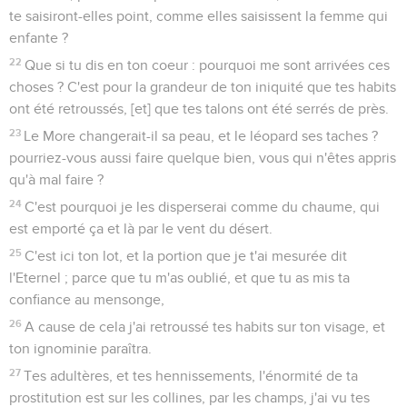
te saisiront-elles point, comme elles saisissent la femme qui
enfante ?
22
Que si tu dis en ton coeur : pourquoi me sont arrivées ces
choses ? C'est pour la grandeur de ton iniquité que tes habits
ont été retroussés, [et] que tes talons ont été serrés de près.
23
Le More changerait-il sa peau, et le léopard ses taches ?
pourriez-vous aussi faire quelque bien, vous qui n'êtes appris
qu'à mal faire ?
24
C'est pourquoi je les disperserai comme du chaume, qui
est emporté ça et là par le vent du désert.
25
C'est ici ton lot, et la portion que je t'ai mesurée dit
l'Eternel ; parce que tu m'as oublié, et que tu as mis ta
confiance au mensonge,
26
A cause de cela j'ai retroussé tes habits sur ton visage, et
ton ignominie paraîtra.
27
Tes adultères, et tes hennissements, l'énormité de ta
prostitution est sur les collines, par les champs, j'ai vu tes