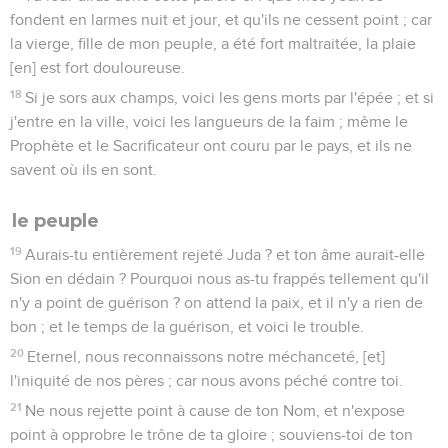
fondent en larmes nuit et jour, et qu'ils ne cessent point ; car
la vierge, fille de mon peuple, a été fort maltraitée, la plaie
[en] est fort douloureuse.
18
Si je sors aux champs, voici les gens morts par l'épée ; et si
j'entre en la ville, voici les langueurs de la faim ; même le
Prophète et le Sacrificateur ont couru par le pays, et ils ne
savent où ils en sont.
le peuple
19
Aurais-tu entièrement rejeté Juda ? et ton âme aurait-elle
Sion en dédain ? Pourquoi nous as-tu frappés tellement qu'il
n'y a point de guérison ? on attend la paix, et il n'y a rien de
bon ; et le temps de la guérison, et voici le trouble.
20
Eternel, nous reconnaissons notre méchanceté, [et]
l'iniquité de nos pères ; car nous avons péché contre toi.
21
Ne nous rejette point à cause de ton Nom, et n'expose
point à opprobre le trône de ta gloire ; souviens-toi de ton