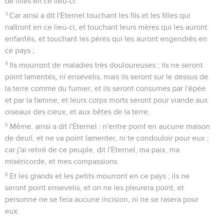
de filles en ce lieu-ci.
3
Car ainsi a dit l'Eternel touchant les fils et les filles qui
naîtront en ce lieu-ci, et touchant leurs mères qui les auront
enfantés, et touchant les pères qui les auront engendrés en
ce pays ;
4
Ils mourront de maladies très douloureuses ; ils ne seront
point lamentés, ni ensevelis, mais ils seront sur le dessus de
la terre comme du fumier, et ils seront consumés par l'épée
et par la famine, et leurs corps morts seront pour viande aux
oiseaux des cieux, et aux bêtes de la terre.
5
Même, ainsi a dit l'Eternel : n'entre point en aucune maison
de deuil, et ne va point lamenter, ni te condouloir pour eux ;
car j'ai retiré de ce peuple, dit l'Eternel, ma paix, ma
miséricorde, et mes compassions.
6
Et les grands et les petits mourront en ce pays ; ils ne
seront point ensevelis, et on ne les pleurera point, et
personne ne se fera aucune incision, ni ne se rasera pour
eux.