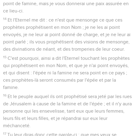
point de famine, mais je vous donnerai une paix assurée en
ce lieu-ci.
14
Et l'Eternel me dit : ce n'est que mensonge ce que ces
prophètes prophétisent en mon Nom ; je ne les ai point
envoyés, je ne leur ai point donné de charge, et je ne leur ai
point parlé ; ils vous prophétisent des visions de mensonge,
des divinations de néant, et des tromperies de leur coeur.
15
C'est pourquoi, ainsi a dit l'Eternel touchant les prophètes
qui prophétisent en mon Nom, et que je n'ai point envoyés,
et qui disent : l'épée ni la famine ne sera point en ce pays ;
ces prophètes-là seront consumés par l'épée et par la
famine.
16
Et le peuple auquel ils ont prophétisé sera jeté par les rues
de Jérusalem à cause de la famine et de l'épée ; et il n'y aura
personne qui les ensevelisse, tant eux que leurs femmes,
leurs fils et leurs filles, et je répandrai sur eux leur
méchanceté.
17
Tu leur diras donc cette parole-ci : que mes yeux se