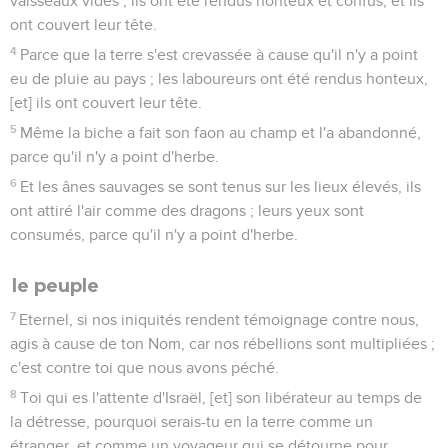
vaisseaux vides ; ils ont été rendus honteux et confus, et ils
ont couvert leur tête.
4
Parce que la terre s'est crevassée à cause qu'il n'y a point
eu de pluie au pays ; les laboureurs ont été rendus honteux,
[et] ils ont couvert leur tête.
5
Même la biche a fait son faon au champ et l'a abandonné,
parce qu'il n'y a point d'herbe.
6
Et les ânes sauvages se sont tenus sur les lieux élevés, ils
ont attiré l'air comme des dragons ; leurs yeux sont
consumés, parce qu'il n'y a point d'herbe.
le peuple
7
Eternel, si nos iniquités rendent témoignage contre nous,
agis à cause de ton Nom, car nos rébellions sont multipliées ;
c'est contre toi que nous avons péché.
8
Toi qui es l'attente d'Israël, [et] son libérateur au temps de
la détresse, pourquoi serais-tu en la terre comme un
étranger, et comme un voyageur qui se détourne pour