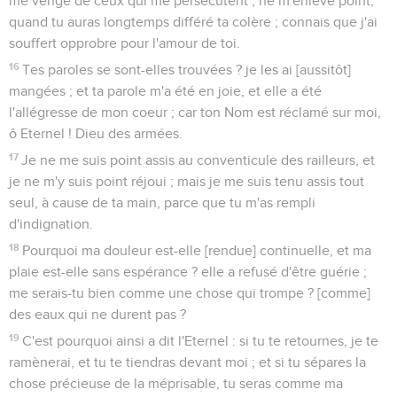
me venge de ceux qui me persécutent ; ne m'enlève point,
quand tu auras longtemps différé ta colère ; connais que j'ai
souffert opprobre pour l'amour de toi.
16
Tes paroles se sont-elles trouvées ? je les ai [aussitôt]
mangées ; et ta parole m'a été en joie, et elle a été
l'allégresse de mon coeur ; car ton Nom est réclamé sur moi,
ô Eternel ! Dieu des armées.
17
Je ne me suis point assis au conventicule des railleurs, et
je ne m'y suis point réjoui ; mais je me suis tenu assis tout
seul, à cause de ta main, parce que tu m'as rempli
d'indignation.
18
Pourquoi ma douleur est-elle [rendue] continuelle, et ma
plaie est-elle sans espérance ? elle a refusé d'être guérie ;
me serais-tu bien comme une chose qui trompe ? [comme]
des eaux qui ne durent pas ?
19
C'est pourquoi ainsi a dit l'Eternel : si tu te retournes, je te
ramènerai, et tu te tiendras devant moi ; et si tu sépares la
chose précieuse de la méprisable, tu seras comme ma