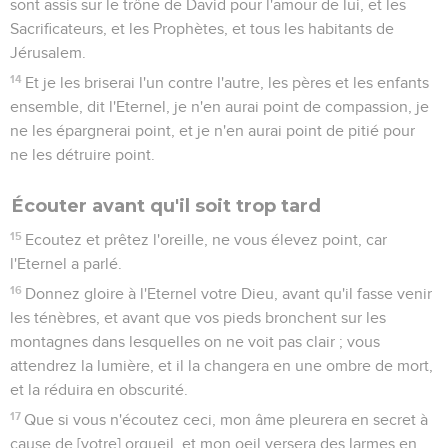
sont assis sur le trône de David pour l'amour de lui, et les
Sacrificateurs, et les Prophètes, et tous les habitants de
Jérusalem.
14
Et je les briserai l'un contre l'autre, les pères et les enfants
ensemble, dit l'Eternel, je n'en aurai point de compassion, je
ne les épargnerai point, et je n'en aurai point de pitié pour
ne les détruire point.
Écouter avant qu'il soit trop tard
15
Ecoutez et prêtez l'oreille, ne vous élevez point, car
l'Eternel a parlé.
16
Donnez gloire à l'Eternel votre Dieu, avant qu'il fasse venir
les ténèbres, et avant que vos pieds bronchent sur les
montagnes dans lesquelles on ne voit pas clair ; vous
attendrez la lumière, et il la changera en une ombre de mort,
et la réduira en obscurité.
17
Que si vous n'écoutez ceci, mon âme pleurera en secret à
cause de [votre] orgueil, et mon oeil versera des larmes en