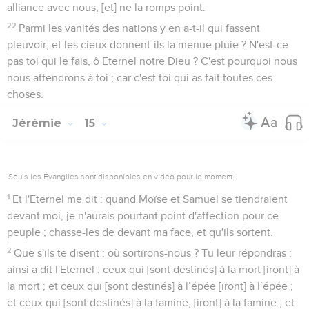
alliance avec nous, [et] ne la romps point.
22
Parmi les vanités des nations y en a-t-il qui fassent
pleuvoir, et les cieux donnent-ils la menue pluie ? N'est-ce
pas toi qui le fais, ô Eternel notre Dieu ? C'est pourquoi nous
nous attendrons à toi ; car c'est toi qui as fait toutes ces
choses.
Jérémie
15
Seuls les Évangiles sont disponibles en vidéo pour le moment.
1
Et l'Eternel me dit : quand Moïse et Samuel se tiendraient
devant moi, je n'aurais pourtant point d'affection pour ce
peuple ; chasse-les de devant ma face, et qu'ils sortent.
2
Que s'ils te disent : où sortirons-nous ? Tu leur répondras :
ainsi a dit l'Eternel : ceux qui [sont destinés] à la mort [iront] à
la mort ; et ceux qui [sont destinés] à l’épée [iront] à l’épée ;
et ceux qui [sont destinés] à la famine, [iront] à la famine ; et