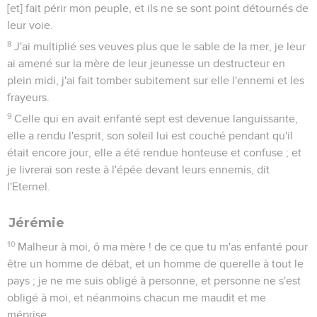
[et] fait périr mon peuple, et ils ne se sont point détournés de
leur voie.
8
J'ai multiplié ses veuves plus que le sable de la mer, je leur
ai amené sur la mère de leur jeunesse un destructeur en
plein midi, j'ai fait tomber subitement sur elle l'ennemi et les
frayeurs.
9
Celle qui en avait enfanté sept est devenue languissante,
elle a rendu l'esprit, son soleil lui est couché pendant qu'il
était encore jour, elle a été rendue honteuse et confuse ; et
je livrerai son reste à l'épée devant leurs ennemis, dit
l'Eternel.
Jérémie
10
Malheur à moi, ô ma mère ! de ce que tu m'as enfanté pour
être un homme de débat, et un homme de querelle à tout le
pays ; je ne me suis obligé à personne, et personne ne s'est
obligé à moi, et néanmoins chacun me maudit et me
méprise.