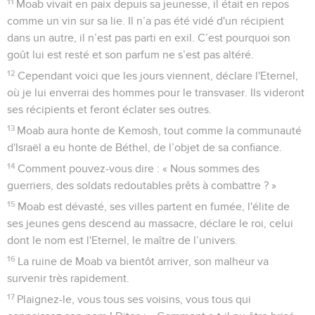
11
Moab vivait en paix depuis sa jeunesse, il était en repos
comme un vin sur sa lie. Il n’a pas été vidé d'un récipient
dans un autre, il n’est pas parti en exil. C’est pourquoi son
goût lui est resté et son parfum ne s’est pas altéré.
12
Cependant voici que les jours viennent, déclare l'Eternel,
où je lui enverrai des hommes pour le transvaser. Ils videront
ses récipients et feront éclater ses outres.
13
Moab aura honte de Kemosh, tout comme la communauté
d'Israël a eu honte de Béthel, de l’objet de sa confiance.
14
Comment pouvez-vous dire : « Nous sommes des
guerriers, des soldats redoutables prêts à combattre ? »
15
Moab est dévasté, ses villes partent en fumée, l'élite de
ses jeunes gens descend au massacre, déclare le roi, celui
dont le nom est l'Eternel, le maître de l’univers.
16
La ruine de Moab va bientôt arriver, son malheur va
survenir très rapidement.
17
Plaignez-le, vous tous ses voisins, vous tous qui