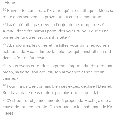
l'Eternel.
26
Enivrez-le, car c’est à l’Eternel qu’il s'est attaqué ! Moab se
roule dans son vomi, il provoque lui aussi la moquerie.
27
Israël n’était-il pas devenu l’objet de tes moqueries ?
Avait-il donc été surpris parmi des voleurs, pour que tu ne
parles de lui qu'en secouant la tête ?
28
Abandonnez les villes et installez-vous dans les rochers,
habitants de Moab ! Imitez la colombe qui construit son nid
dans la fente d’un ravin !
29
*Nous avons entendu s’exprimer l'orgueil du très arrogant
Moab, sa fierté, son orgueil, son arrogance et son cœur
vaniteux.
30
Pour ma part, je connais bien ses excès, déclare l'Eternel.
Son bavardage ne vaut rien, pas plus que ce qu’il fait.
31
C'est pourquoi je me lamente à propos de Moab, je crie à
cause de tout ce peuple. On soupire sur les habitants de Kir-
Hérès.