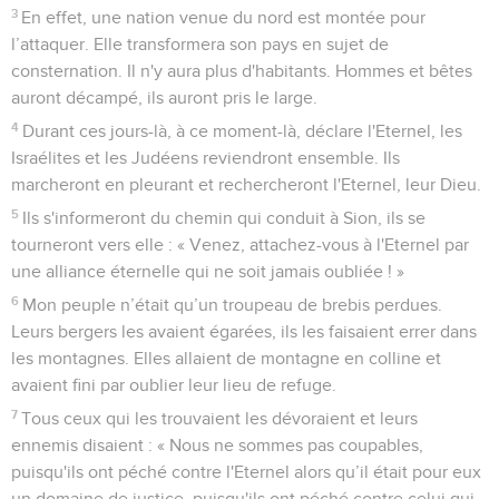
3
En effet, une nation venue du nord est montée pour
l’attaquer. Elle transformera son pays en sujet de
consternation. Il n'y aura plus d'habitants. Hommes et bêtes
auront décampé, ils auront pris le large.
4
Durant ces jours-là, à ce moment-là, déclare l'Eternel, les
Israélites et les Judéens reviendront ensemble. Ils
marcheront en pleurant et rechercheront l'Eternel, leur Dieu.
5
Ils s'informeront du chemin qui conduit à Sion, ils se
tourneront vers elle : « Venez, attachez-vous à l'Eternel par
une alliance éternelle qui ne soit jamais oubliée ! »
6
Mon peuple n’était qu’un troupeau de brebis perdues.
Leurs bergers les avaient égarées, ils les faisaient errer dans
les montagnes. Elles allaient de montagne en colline et
avaient fini par oublier leur lieu de refuge.
7
Tous ceux qui les trouvaient les dévoraient et leurs
ennemis disaient : « Nous ne sommes pas coupables,
puisqu'ils ont péché contre l'Eternel alors qu’il était pour eux
un domaine de justice, puisqu'ils ont péché contre celui qui