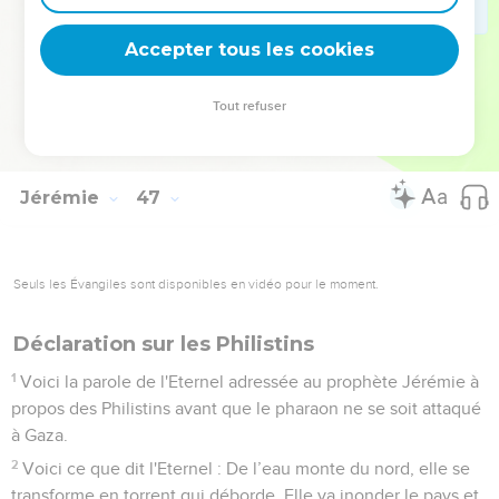
tranquillité et la sécurité. Plus personne ne l’inquiétera.
28
Toi, mon serviteur Jacob, n’aie pas peur, déclare l'Eternel.
Accepter tous les cookies
En effet, je suis moi-même avec toi. J'exterminerai toutes les
nations où je t'ai dispersé, mais toi, je ne t'exterminerai pas.
Tout refuser
Je te corrigerai avec justice. Je ne peux vraiment pas te
laisser impuni.
Jérémie
47
Seuls les Évangiles sont disponibles en vidéo pour le moment.
Déclaration sur les Philistins
1
Voici la parole de l'Eternel adressée au prophète Jérémie à
propos des Philistins avant que le pharaon ne se soit attaqué
à Gaza.
2
Voici ce que dit l'Eternel : De l’eau monte du nord, elle se
transforme en torrent qui déborde. Elle va inonder le pays et