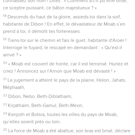
connaissez son nom ! Dites : « Comment a-t-il pu être brisé,
ce sceptre puissant, ce bâton majestueux ? »
18
Descends du haut de ta gloire, assieds-toi dans la soif,
habitante de Dibon ! En effet, le dévastateur de Moab s’en
prend à toi, il démolit tes forteresses.
19
Tiens-toi sur le chemin et fais le guet, habitante d'Aroër !
Interroge le fuyard, le rescapé en demandant : « Qu'est-il
arrivé ? »
20
« Moab est couvert de honte, car il est terrorisé. Hurlez et
criez ! Annoncez sur l'Arnon que Moab est dévasté ! »
21
Le jugement a atteint le pays de la plaine, Holon, Jahats,
Méphaath,
22
Dibon, Nebo, Beth-Diblathaïm,
23
Kirjathaïm, Beth-Gamul, Beth-Meon,
24
Kerijoth et Botsra, toutes les villes du pays de Moab,
qu’elles soient près ou loin.
25
La force de Moab a été abattue, son bras est brisé, déclare