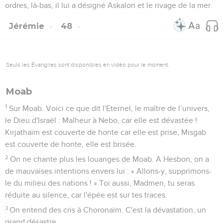
ordres, là-bas, il lui a désigné Askalon et le rivage de la mer.
Jérémie
48
Seuls les Évangiles sont disponibles en vidéo pour le moment.
Moab
1
Sur Moab. Voici ce que dit l'Eternel, le maître de l’univers,
le Dieu d'Israël : Malheur à Nebo, car elle est dévastée !
Kirjathaïm est couverte de honte car elle est prise, Misgab
est couverte de honte, elle est brisée.
2
On ne chante plus les louanges de Moab. A Hesbon, on a
de mauvaises intentions envers lui : « Allons-y, supprimons-
le du milieu des nations ! » Toi aussi, Madmen, tu seras
réduite au silence, car l'épée est sur tes traces.
3
On entend des cris à Choronaïm. C'est la dévastation, un
grand désastre.