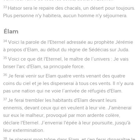
33
Hatsor sera le repaire des chacals, un désert pour toujours.
Plus personne n'y habitera, aucun homme n'y séjournera.
Élam
34
Voici la parole de l'Eternel adressée au prophète Jérémie
à propos d’Elam, au début du règne de Sédécias sur Juda.
35
Voici ce que dit l'Eternel, le maître de l’univers : Je vais
briser l'arc d'Elam, sa principale force.
36
Je ferai venir sur Elam quatre vents venant des quatre
coins du ciel et je les disperserai à tous ces vents. Il n'y aura
pas une nation qui ne voie l’arrivée de réfugiés d'Elam.
37
Je ferai trembler les habitants d'Elam devant leurs
ennemis, devant ceux qui en veulent à leur vie. J'amènerai
sur eux le malheur, provoqué par mon ardente colère,
déclare l'Eternel. J’enverrai l'épée à leur poursuite, jusqu'à
leur extermination.
38
Je placerai mon trône dans Elam, et j'en ferai disparaître le