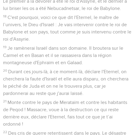
Le premier à la dévorer a été le roi d'Assyrie, et le dernier à
lui briser les os a été Nebucadnetsar, le roi de Babylone.
18
C'est pourquoi, voici ce que dit l'Eternel, le maître de
l’univers, le Dieu d'Israël : Je vais intervenir contre le roi de
Babylone et son pays, tout comme je suis intervenu contre le
roi d'Assyrie.
19
Je ramènerai Israël dans son domaine. Il broutera sur le
Carmel et en Basan et il se rassasiera dans la région
montagneuse d'Ephraïm et en Galaad.
20
Durant ces jours-là, à ce moment-là, déclare l'Eternel, on
cherchera la faute d'Israël et elle aura disparu, on cherchera
le péché de Juda et on ne le trouvera plus, car je
pardonnerai au reste que j'aurai laissé.
21
Monte contre le pays de Merataïm et contre les habitants
de Peqod ! Massacre, voue à la destruction ce qui reste
derrière eux, déclare l'Eternel, fais tout ce que je t’ai
ordonné !
22
Des cris de guerre retentissent dans le pays. Le désastre