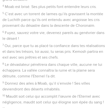
4
Moab est brisé. Ses plus petits font entendre leurs cris.
5
C’est avec un torrent de larmes qu’ils gravissent la montée
de Luchith parce qu’ils ont entendu avec angoisse les cris
provenant du désastre dans la descente de Choronaïm.
6
Fuyez, sauvez votre vie, devenez pareils au genévrier dans
le désert !
7
Oui, parce que tu as placé ta confiance dans tes réalisations
et dans tes trésors, toi aussi, tu seras pris. Kemosh partira en
exil avec ses prêtres et ses chefs.
8
Le dévastateur pénétrera dans chaque ville, aucune ne lui
échappera. La vallée connaîtra la ruine et la plaine sera
détruite, comme l'Eternel l'a dit.
9
Donnez des ailes à Moab, qu’il s’envole ! Ses villes
deviendront des déserts inhabités.
10
Maudit soit celui qui accomplit l'œuvre de l'Eternel avec
négligence, maudit soit celui qui éloigne son épée du sang !