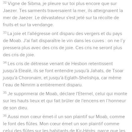
32
Vigne de Sibma, je pleure sur toi plus encore que sur
Jaezer. Tes sarments traversaient la mer, ils atteignaient la
mer de Jaezer. Le dévastateur s'est jeté sur ta récolte de
fruits et sur ta vendange.
33
La joie et l'allégresse ont disparu des vergers et du pays
de Moab. J'ai fait disparaître le vin dans les cuves : on ne l’y
pressera plus avec des cris de joie. Ces cris ne seront plus
des cris de joie.
34
Les cris de détresse venant de Hesbon retentissent
jusqu'à Elealé, ils se font entendre jusqu'à Jahats, de Tsoar
jusqu'à Choronaïm, et jusqu'à Eglath-Shelishija, car même
l’eau de Nimrim a entièrement disparu.
35
Je supprimerai de Moab, déclare l'Eternel, celui qui monte
sur les hauts lieux et qui fait brûler de l'encens en l’honneur
de son dieu.
36
Aussi mon cœur émet-il un son plaintif sur Moab, comme
le font des flûtes. Mon cœur émet un son plaintif comme
celui des flûtes sur les habitants de Kir-Hérès, parce que les