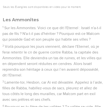
Seuls les Évangiles sont disponibles en vidéo pour le moment.
Les Ammonites
1
Sur les Ammonites. Voici ce que dit l'Eternel : Israël n'a-t-il
pas de fils ? N'a-t-il pas d'héritier ? Pourquoi est-ce Malcom
qui possède Gad et son peuple qui habite ses villes ?
2
Voilà pourquoi les jours viennent, déclare l'Eternel, où je
ferai retentir le cri de guerre contre Rabba, la capitale des
Ammonites. Elle deviendra un tas de ruines, et les villes qui
en dépendent seront réduites en cendres. Alors Israël
reprendra son héritage à ceux qui l’en avaient dépossédé,
dit l'Eternel.
3
Lamente-toi, Hesbon, car Aï est dévastée. Appelez à l’aide,
filles de Rabba, habillez-vous de sacs, pleurez et allez de
tous côtés le long des murailles, car Malcom part en exil
avec ses prêtres et ses chefs.
4
Pourquoi es-tu fière de tes vallées ? Ta vallée se vide, fille