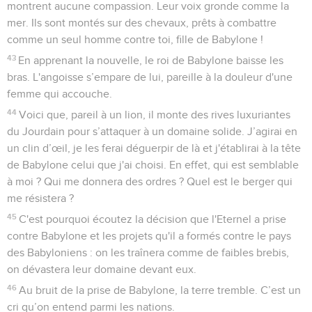
montrent aucune compassion. Leur voix gronde comme la
mer. Ils sont montés sur des chevaux, prêts à combattre
comme un seul homme contre toi, fille de Babylone !
43
En apprenant la nouvelle, le roi de Babylone baisse les
bras. L'angoisse s’empare de lui, pareille à la douleur d'une
femme qui accouche.
44
Voici que, pareil à un lion, il monte des rives luxuriantes
du Jourdain pour s’attaquer à un domaine solide. J’agirai en
un clin d’œil, je les ferai déguerpir de là et j'établirai à la tête
de Babylone celui que j'ai choisi. En effet, qui est semblable
à moi ? Qui me donnera des ordres ? Quel est le berger qui
me résistera ?
45
C'est pourquoi écoutez la décision que l'Eternel a prise
contre Babylone et les projets qu'il a formés contre le pays
des Babyloniens : on les traînera comme de faibles brebis,
on dévastera leur domaine devant eux.
46
Au bruit de la prise de Babylone, la terre tremble. C’est un
cri qu’on entend parmi les nations.