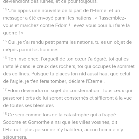
deviendront des ruines, et ce pour toujours.
14
*J'ai appris une nouvelle de la part de l'Eternel et un
messager a été envoyé parmi les nations : « Rassemblez-
vous et marchez contre Edom ! Levez-vous pour lui faire la
guerre ! »
15
Oui, je t’ai rendu petit parmi les nations, tu es un objet de
mépris parmi les hommes.
16
Ton insolence, l'orgueil de ton cœur t'a égaré, toi qui es
installé dans le creux des rochers, toi qui occupes le sommet
des collines. Puisque tu places ton nid aussi haut que celui
de l'aigle, je t'en ferai tomber, déclare l'Eternel.
17
Edom deviendra un sujet de consternation. Tous ceux qui
passeront près de lui seront consternés et siffleront à la vue
de toutes ses blessures.
18
Ce sera comme lors de la catastrophe qui a frappé
Sodome et Gomorrhe ainsi que les villes voisines, dit
l'Eternel : plus personne n’y habitera, aucun homme n’y
séjournera.