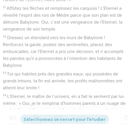
11
Affûtez les flèches et remplissez les carquois ! L'Eternel a
réveillé l'esprit des rois de Médie parce que son plan est de
détruire Babylone. Oui, c’est une vengeance de l'Eternel, la
vengeance de son temple.
12
Dressez un étendard vers les murs de Babylone !
Renforcez la garde, postez des sentinelles, placez des
embuscades, car l'Eternel a pris une décision, et il accomplit
les paroles qu'il a prononcées à l’intention des habitants de
Babylone.
13
Toi qui habites près des grandes eaux, qui possèdes de
grands trésors, ta fin est arrivée, tes profits malhonnêtes ont
atteint leur limite !
14
L'Eternel, le maître de l’univers, en a fait le serment par lui-
même : « Oui, je te remplirai d'hommes pareils à un nuage de
sauterelles, et ils pousseront des cris de guerre contre toi. »
15
C’est lui qui a fait la terre par sa puissance. Il a fondé le
Contenus
Versions
Commentaires
Strong
Dictionnaire
monde par sa sagesse, il a déployé le ciel par son