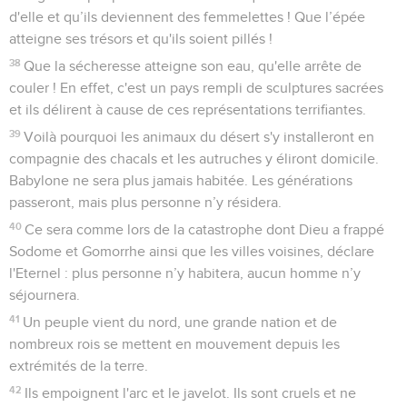
d'elle et qu’ils deviennent des femmelettes ! Que l’épée
atteigne ses trésors et qu'ils soient pillés !
38
Que la sécheresse atteigne son eau, qu'elle arrête de
couler ! En effet, c'est un pays rempli de sculptures sacrées
et ils délirent à cause de ces représentations terrifiantes.
39
Voilà pourquoi les animaux du désert s'y installeront en
compagnie des chacals et les autruches y éliront domicile.
Babylone ne sera plus jamais habitée. Les générations
passeront, mais plus personne n’y résidera.
40
Ce sera comme lors de la catastrophe dont Dieu a frappé
Sodome et Gomorrhe ainsi que les villes voisines, déclare
l'Eternel : plus personne n’y habitera, aucun homme n’y
séjournera.
41
Un peuple vient du nord, une grande nation et de
nombreux rois se mettent en mouvement depuis les
extrémités de la terre.
42
Ils empoignent l'arc et le javelot. Ils sont cruels et ne