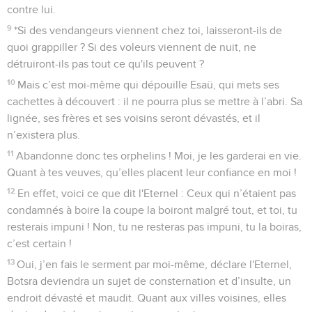
contre lui.
9
*Si des vendangeurs viennent chez toi, laisseront-ils de
quoi grappiller ? Si des voleurs viennent de nuit, ne
détruiront-ils pas tout ce qu'ils peuvent ?
10
Mais c’est moi-même qui dépouille Esaü, qui mets ses
cachettes à découvert : il ne pourra plus se mettre à l’abri. Sa
lignée, ses frères et ses voisins seront dévastés, et il
n’existera plus.
11
Abandonne donc tes orphelins ! Moi, je les garderai en vie.
Quant à tes veuves, qu’elles placent leur confiance en moi !
12
En effet, voici ce que dit l'Eternel : Ceux qui n’étaient pas
condamnés à boire la coupe la boiront malgré tout, et toi, tu
resterais impuni ! Non, tu ne resteras pas impuni, tu la boiras,
c’est certain !
13
Oui, j’en fais le serment par moi-même, déclare l'Eternel,
Botsra deviendra un sujet de consternation et d’insulte, un
endroit dévasté et maudit. Quant aux villes voisines, elles