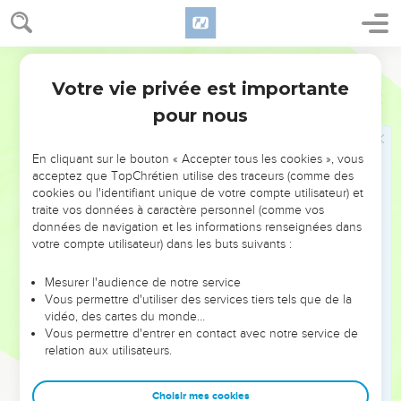
ne peut pas les compter.
24
La fille de l'Egypte est couverte de honte, elle est livrée
Segond 21
entre les mains du peuple du nord.
Votre vie privée est importante
25
Jérémie
46
L'Eternel, le maître de l’univers, le Dieu d'Israël, a dit : Je
pour nous
vais intervenir contre le dieu Amon de No, contre le pharaon,
l'Egypte, ses dieux et ses rois, contre le pharaon et ceux qui
ont placé leur confiance en lui.
En cliquant sur le bouton « Accepter tous les cookies », vous
acceptez que TopChrétien utilise des traceurs (comme des
26
Je les livrerai entre les mains de ceux qui en veulent à
cookies ou l'identifiant unique de votre compte utilisateur) et
leur vie, entre les mains de Nebucadnetsar, roi de Babylone,
traite vos données à caractère personnel (comme vos
et de ses serviteurs. Cependant, après cela, l'Egypte
données de navigation et les informations renseignées dans
votre compte utilisateur) dans les buts suivants :
retrouvera sa situation passée, déclare l'Eternel.
Mesurer l'audience de notre service
Israël délivré
Vous permettre d'utiliser des services tiers tels que de la
vidéo, des cartes du monde…
27
Quant à toi, mon serviteur Jacob, n’aie pas peur ! Ne te
Vous permettre d'entrer en contact avec notre service de
laisse pas effrayer, Israël ! En effet, je vais te délivrer de la
relation aux utilisateurs.
terre lointaine, je vais délivrer ta descendance du pays où
elle est déportée. Jacob reviendra pour connaître la
Choisir mes cookies