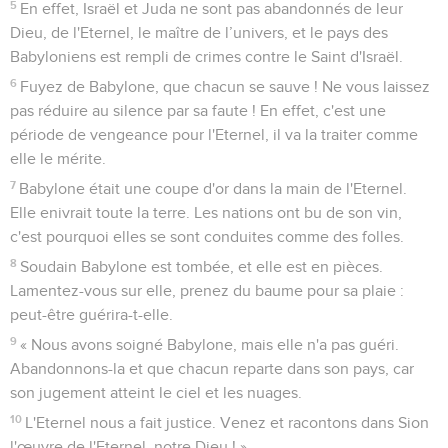
5
En effet, Israël et Juda ne sont pas abandonnés de leur
Dieu, de l'Eternel, le maître de l’univers, et le pays des
Babyloniens est rempli de crimes contre le Saint d'Israël.
6
Fuyez de Babylone, que chacun se sauve ! Ne vous laissez
pas réduire au silence par sa faute ! En effet, c'est une
période de vengeance pour l'Eternel, il va la traiter comme
elle le mérite.
7
Babylone était une coupe d'or dans la main de l'Eternel.
Elle enivrait toute la terre. Les nations ont bu de son vin,
c'est pourquoi elles se sont conduites comme des folles.
8
Soudain Babylone est tombée, et elle est en pièces.
Lamentez-vous sur elle, prenez du baume pour sa plaie :
peut-être guérira-t-elle.
9
« Nous avons soigné Babylone, mais elle n'a pas guéri.
Abandonnons-la et que chacun reparte dans son pays, car
son jugement atteint le ciel et les nuages.
10
L'Eternel nous a fait justice. Venez et racontons dans Sion
l'œuvre de l'Eternel, notre Dieu ! »