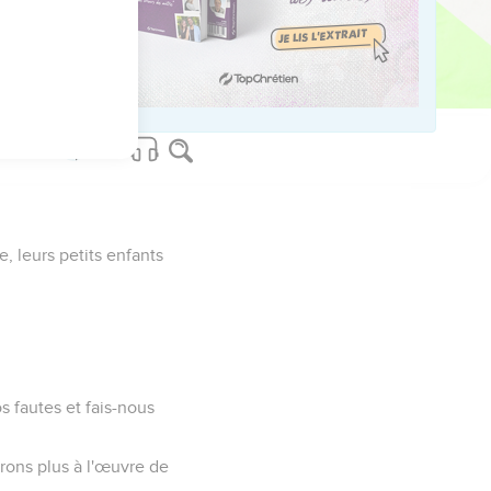
ernel se lèvera du
or de tous les objets
e, leurs petits enfants
s fautes et fais-nous
rons plus à l'œuvre de