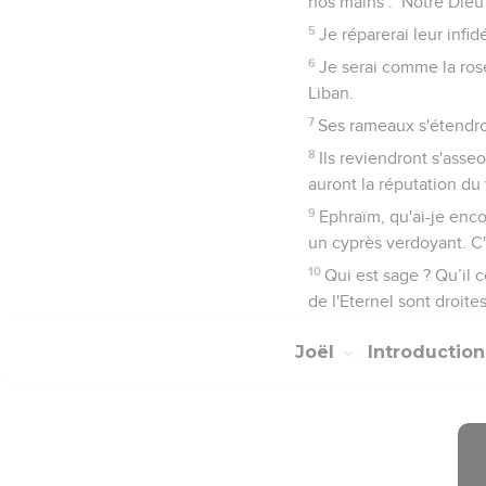
nos mains : ‘Notre Dieu 
5
Je réparerai leur infi
6
Je serai comme la rosé
Liban.
7
Ses rameaux s'étendront
8
Ils reviendront s'asseo
auront la réputation du 
9
Ephraïm, qu'ai-je encor
un cyprès verdoyant. C'
10
Qui est sage ? Qu’il 
de l'Eternel sont droite
Joël
Introductio