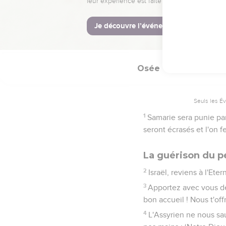
15
Ephraïm a beau prospé
désert, mettra ses sourc
précieux.
Osée
14
Seuls les É
1
Samarie sera punie par
seront écrasés et l'on 
La guérison du pe
2
Israël, reviens à l'Eter
3
Apportez avec vous des
bon accueil ! Nous t'of
4
L'Assyrien ne nous sa