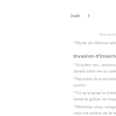
Joël
1
Seuls les É
1
Parole de l'Eternel adr
Invasion d'insec
2
Ecoutez ceci, anciens, 
durant votre vie ou cel
3
Racontez-le à vos enfa
suivra !
4
Ce qu'a laissé la chenil
laissé le grillon, le criq
5
Réveillez-vous, ivrog
vous est enlevé de la b