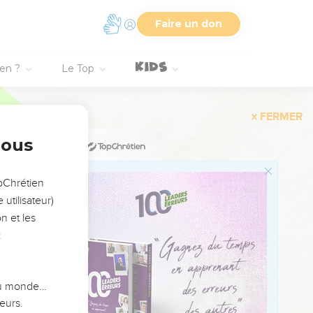
i, et il n'y a pas
Faire un don
u orgueilleux. Voilà
ien ?
Le Top
eloppe de leur cœur. Je
nous
 secourir.
xquels tu disais :
opChrétien
utilisateur)
n et les
:
ui, le moment voulu,
 du monde…
est ton fléau ? Séjour
eurs.