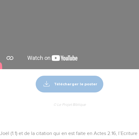
Télécharger le poster
© Le Projet Biblique
oël (1.1) et de la citation qui en est faite en Actes 2.16, l’Ecriture 