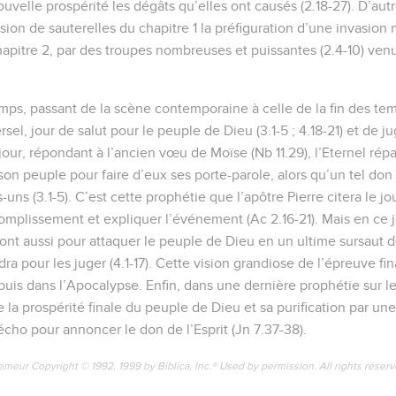
velle prospérité les dégâts qu’elles ont causés (2.18-27). D’aut
sion de sauterelles du chapitre 1 la préfiguration d’une invasion
apitre 2, par des troupes nombreuses et puissantes (2.4-10) venue
ps, passant de la scène contemporaine à celle de la fin des te
ersel, jour de salut pour le peuple de Dieu (3.1-5 ; 4.18-21) et de 
e jour, répondant à l’ancien vœu de Moïse (Nb 11.29), l’Eternel rép
on peuple pour faire d’eux ses porte-parole, alors qu’un tel don 
uns (3.1-5). C’est cette prophétie que l’apôtre Pierre citera le j
omplissement et expliquer l’événement (Ac 2.16-21). Mais en ce jo
ont aussi pour attaquer le peuple de Dieu en un ultime sursaut d
dra pour les juger (4.1-17). Cette vision grandiose de l’épreuve fin
puis dans l’Apocalypse. Enfin, dans une dernière prophétie sur le
e la prospérité finale du peuple de Dieu et sa purification par une 
écho pour annoncer le don de l’Esprit (Jn 7.37-38).
emeur Copyright © 1992, 1999 by Biblica, Inc.® Used by permission. All rights reser