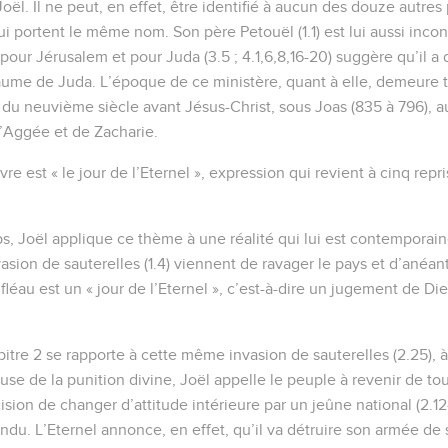
oël. Il ne peut, en effet, être identifié à aucun des douze autre
 portent le même nom. Son père Petouël (1.1) est lui aussi inconn
pour Jérusalem et pour Juda (3.5 ; 4.1,6,8,16-20) suggère qu’il a
aume de Juda. L’époque de ce ministère, quant à elle, demeure tr
du neuvième siècle avant Jésus-Christ, sous Joas (835 à 796), au 
d’Aggée et de Zacharie.
vre est « le jour de l’Eternel », expression qui revient à cinq repr
, Joël applique ce thème à une réalité qui lui est contemporaine 
sion de sauterelles (1.4) viennent de ravager le pays et d’anéant
léau est un « jour de l’Eternel », c’est-à-dire un jugement de Dieu
apitre 2 se rapporte à cette même invasion de sauterelles (2.25),
 cause de la punition divine, Joël appelle le peuple à revenir de to
sion de changer d’attitude intérieure par un jeûne national (2.12
ndu. L’Eternel annonce, en effet, qu’il va détruire son armée de 