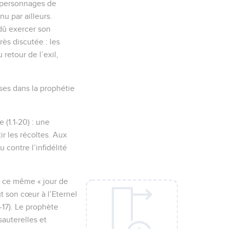
s personnages de
u par ailleurs.
 dû exercer son
ès discutée : les
retour de l’exil,
ises dans la prophétie
(1.1-20) : une
ir les récoltes. Aux
 contre l’infidélité
 à ce même « jour de
ut son cœur à l’Eternel
-17). Le prophète
sauterelles et