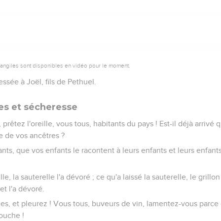
vangiles sont disponibles en vidéo pour le moment.
essée à Joël, fils de Pethuel.
tes et sécheresse
prêtez l'oreille, vous tous, habitants du pays ! Est-il déjà arrivé
le de vos ancêtres ?
nts, que vos enfants le racontent à leurs enfants et leurs enfants
le, la sauterelle l'a dévoré ; ce qu'a laissé la sauterelle, le grillon
uet l'a dévoré.
nes, et pleurez ! Vous tous, buveurs de vin, lamentez-vous parce
ouche !