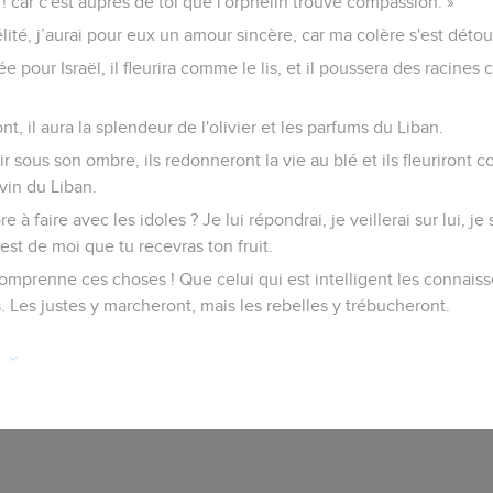
!’car c'est auprès de toi que l'orphelin trouve compassion. »
délité, j’aurai pour eux un amour sincère, car ma colère s'est déto
e pour Israël, il fleurira comme le lis, et il poussera des racine
, il aura la splendeur de l'olivier et les parfums du Liban.
ir sous son ombre, ils redonneront la vie au blé et ils fleuriront c
vin du Liban.
e à faire avec les idoles ? Je lui répondrai, je veillerai sur lui, j
est de moi que tu recevras ton fruit.
comprenne ces choses ! Que celui qui est intelligent les connaisse
s. Les justes y marcheront, mais les rebelles y trébucheront.
n