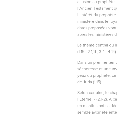
allusion au prophète J
l’Ancien Testament qui
L’intérêt du prophète 
ministère dans le roy
dates proposées vont 
après les ministères 
Le thème central du li
(1.15 ; 2.1,11 ; 3.4 ; 4.14).
Dans un premier temps
sécheresse et une inva
yeux du prophète, ce f
de Juda (1.15).
Selon certains, le ch
l’Eternel » (2.1-2). A
en manifestant sa déci
semble avoir été ente