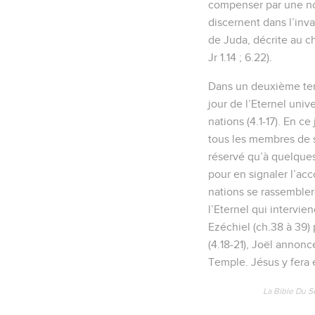
compenser par une nou
discernent dans l’inva
de Juda, décrite au ch
Jr 1.14 ; 6.22).
Dans un deuxième tem
jour de l’Eternel univ
nations (4.1-17). En c
tous les membres de s
réservé qu’à quelques-
pour en signaler l’acc
nations se rassembler
l’Eternel qui intervien
Ezéchiel (ch.38 à 39) 
(4.18-21), Joël annonc
Temple. Jésus y fera 
La Bible Du S