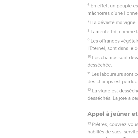
6
En effet, un peuple es
mâchoires d'une lionne
7
Il a dévasté ma vigne, 
8
Lamente-toi, comme la
9
Les offrandes végétales
l'Eternel, sont dans le d
10
Les champs sont dévast
desséchée.
11
Les laboureurs sont c
des champs est perdue
12
La vigne est desséchée
desséchés. La joie a c
Appel à jeûner et
13
Prêtres, couvrez-vous
habillés de sacs, servit