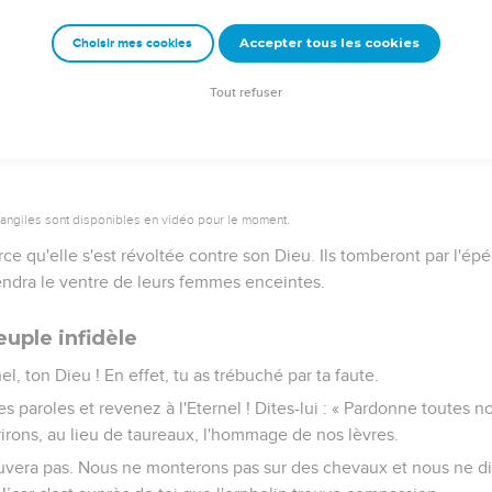
rer au milieu de ses frères, le vent d’est viendra, le vent de l'Et
Accepter tous les cookies
Choisir mes cookies
es à sec et fera cesser de couler ses fontaines. On pillera le trés
Tout refuser
vangiles sont disponibles en vidéo pour le moment.
ce qu'elle s'est révoltée contre son Dieu. Ils tomberont par l'épé
fendra le ventre de leurs femmes enceintes.
uple infidèle
nel, ton Dieu ! En effet, tu as trébuché par ta faute.
 paroles et revenez à l'Eternel ! Dites-lui : « Pardonne toutes no
frirons, au lieu de taureaux, l'hommage de nos lèvres.
uvera pas. Nous ne monterons pas sur des chevaux et nous ne di