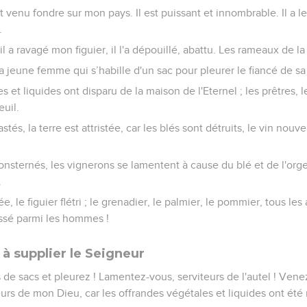
t venu fondre sur mon pays. Il est puissant et innombrable. Il a le
.
il a ravagé mon figuier, il l'a dépouillé, abattu. Les rameaux de l
 jeune femme qui s’habille d'un sac pour pleurer le fiancé de sa
 et liquides ont disparu de la maison de l'Eternel ; les prêtres, l
euil.
és, la terre est attristée, car les blés sont détruits, le vin nouve
onsternés, les vignerons se lamentent à cause du blé et de l'org
.
, le figuier flétri ; le grenadier, le palmier, le pommier, tous l
essé parmi les hommes !
 à supplier le Seigneur
 de sacs et pleurez ! Lamentez-vous, serviteurs de l'autel ! Venez
eurs de mon Dieu, car les offrandes végétales et liquides ont été 