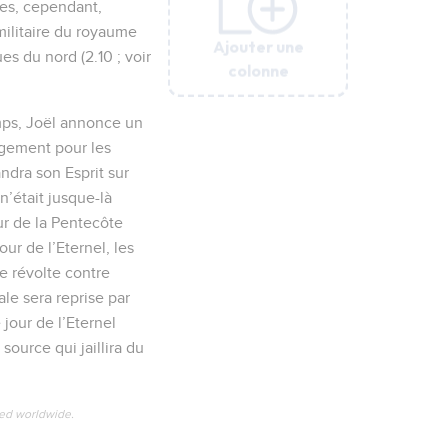
res, cependant,
 militaire du royaume
Ajouter une
Ajouter une
Ajouter une
Ajouter une
Ajouter une
Ajouter une
s du nord (2.10 ; voir
colonne
colonne
colonne
colonne
colonne
colonne
mps, Joël annonce un
jugement pour les
andra son Esprit sur
n’était jusque-là
our de la Pentecôte
ur de l’Eternel, les
e révolte contre
ale sera reprise par
 jour de l’Eternel
source qui jaillira du
ved worldwide.