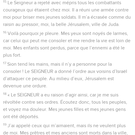
15
Le Seigneur a rejeté avec mépris tous les combattants
courageux qui étaient chez moi. Il a réuni une armée contre
moi pour briser mes jeunes soldats. Il m’a écrasée comme du
raisin au pressoir, moi, la belle Jérusalem, ville de Juda.
16
Voilà pourquoi je pleure. Mes yeux sont noyés de larmes,
car celui qui peut me consoler et me rendre la vie est loin de
moi. Mes enfants sont perdus, parce que l’ennemi a été le
plus fort.
17
Sion tend les mains, mais il n’y a personne pour la
consoler ! Le SEIGNEUR a donné l’ordre aux voisins d’Israël
d’attaquer ce peuple. Au milieu d’eux, Jérusalem est
devenue une ordure.
18
« Le SEIGNEUR a eu raison d’agir ainsi, car je me suis
révoltée contre ses ordres. Écoutez donc, tous les peuples,
et voyez ma douleur. Mes jeunes filles et mes jeunes gens
ont été déportés.
19
J’ai appelé ceux qui m’aimaient, mais ils ne veulent plus
de moi. Mes prêtres et mes anciens sont morts dans la ville,