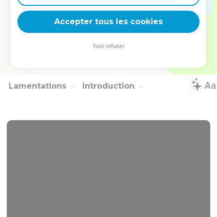
34
Ainsi, chaque jour jusqu’à sa mort, Yoakin a reçu du roi de
Accepter tous les cookies
Babylone ce qui était nécessaire pour vivre.
© Société biblique française – Bibli’O, 2000, avec autorisation. Pour vous procurer
Tout refuser
une Bible imprimée, rendez-vous sur www.editionsbiblio.fr
Lamentations
Introduction