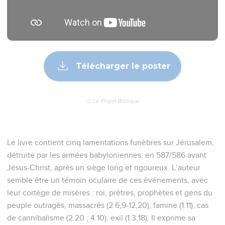
Télécharger le poster
© Le Projet Biblique
Le livre contient cinq lamentations funèbres sur Jérusalem,
détruite par les armées babyloniennes, en 587/586 avant
Jésus-Christ, après un siège long et rigoureux. L’auteur
semble être un témoin oculaire de ces événements, avec
leur cortège de misères : roi, prêtres, prophètes et gens du
peuple outragés, massacrés (2.6,9-12,20), famine (1.11), cas
de cannibalisme (2.20 ; 4.10), exil (1.3,18). Il exprime sa