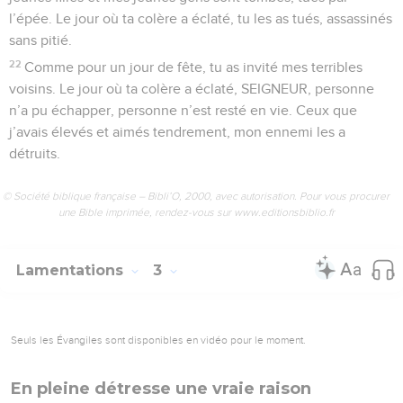
l’épée. Le jour où ta colère a éclaté, tu les as tués, assassinés
sans pitié.
22
Comme pour un jour de fête, tu as invité mes terribles
voisins. Le jour où ta colère a éclaté, SEIGNEUR, personne
n’a pu échapper, personne n’est resté en vie. Ceux que
j’avais élevés et aimés tendrement, mon ennemi les a
détruits.
© Société biblique française – Bibli’O, 2000, avec autorisation. Pour vous procurer
une Bible imprimée, rendez-vous sur www.editionsbiblio.fr
Lamentations
3
Seuls les Évangiles sont disponibles en vidéo pour le moment.
En pleine détresse une vraie raison