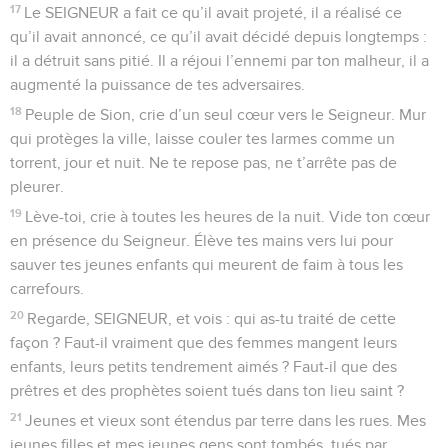
17
Le SEIGNEUR a fait ce qu’il avait projeté, il a réalisé ce
qu’il avait annoncé, ce qu’il avait décidé depuis longtemps :
il a détruit sans pitié. Il a réjoui l’ennemi par ton malheur, il a
augmenté la puissance de tes adversaires.
18
Peuple de Sion, crie d’un seul cœur vers le Seigneur. Mur
qui protèges la ville, laisse couler tes larmes comme un
torrent, jour et nuit. Ne te repose pas, ne t’arrête pas de
pleurer.
19
Lève-toi, crie à toutes les heures de la nuit. Vide ton cœur
en présence du Seigneur. Élève tes mains vers lui pour
sauver tes jeunes enfants qui meurent de faim à tous les
carrefours.
20
Regarde, SEIGNEUR, et vois : qui as-tu traité de cette
façon ? Faut-il vraiment que des femmes mangent leurs
enfants, leurs petits tendrement aimés ? Faut-il que des
prêtres et des prophètes soient tués dans ton lieu saint ?
21
Jeunes et vieux sont étendus par terre dans les rues. Mes
jeunes filles et mes jeunes gens sont tombés, tués par