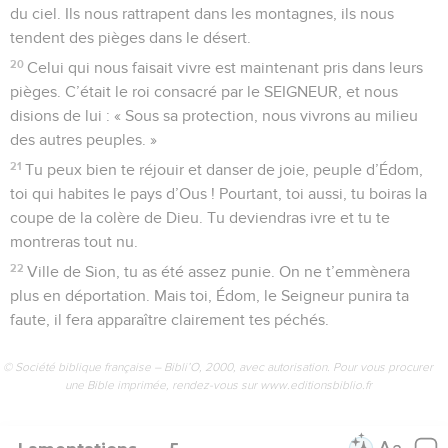
du ciel. Ils nous rattrapent dans les montagnes, ils nous
tendent des pièges dans le désert.
20
Celui qui nous faisait vivre est maintenant pris dans leurs
pièges. C’était le roi consacré par le SEIGNEUR, et nous
disions de lui : « Sous sa protection, nous vivrons au milieu
des autres peuples. »
21
Tu peux bien te réjouir et danser de joie, peuple d’Édom,
toi qui habites le pays d’Ous ! Pourtant, toi aussi, tu boiras la
coupe de la colère de Dieu. Tu deviendras ivre et tu te
montreras tout nu.
22
Ville de Sion, tu as été assez punie. On ne t’emmènera
plus en déportation. Mais toi, Édom, le Seigneur punira ta
faute, il fera apparaître clairement tes péchés.
© Société biblique française – Bibli’O, 2000, avec autorisation. Pour vous procurer
une Bible imprimée, rendez-vous sur www.editionsbiblio.fr