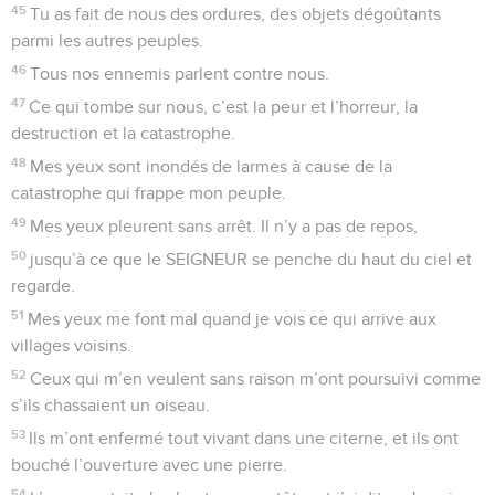
45
Tu as fait de nous des ordures, des objets dégoûtants
parmi les autres peuples.
46
Tous nos ennemis parlent contre nous.
47
Ce qui tombe sur nous, c’est la peur et l’horreur, la
destruction et la catastrophe.
48
Mes yeux sont inondés de larmes à cause de la
catastrophe qui frappe mon peuple.
49
Mes yeux pleurent sans arrêt. Il n’y a pas de repos,
50
jusqu’à ce que le SEIGNEUR se penche du haut du ciel et
regarde.
51
Mes yeux me font mal quand je vois ce qui arrive aux
villages voisins.
52
Ceux qui m’en veulent sans raison m’ont poursuivi comme
s’ils chassaient un oiseau.
53
Ils m’ont enfermé tout vivant dans une citerne, et ils ont
bouché l’ouverture avec une pierre.
54