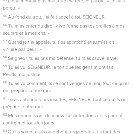
L’eau montait plus haut que ma tête, et j’ai dit : « Je suis
perdu. »
55
Au fond du trou, j’ai fait appel à toi, SEIGNEUR.
56
Tu m’as entendu dire : « Ne ferme pas tes oreilles à mes
soupirs et à mes cris. »
57
Quand je t’ai appelé, tu t’es approché et tu m’as dit :
« N’aie pas peur ! »
58
Seigneur, tu as pris ma défense, tu m’as sauvé la vie.
59
Tu as vu, SEIGNEUR, le tort que les gens m’ont fait.
Rends-moi justice.
60
Tu as vu comment ils se sont vengés de moi, tout ce qu’ils
ont préparé contre moi.
61
Tu as entendu leurs insultes, SEIGNEUR, tout ce qu’ils ont
préparé contre moi.
62
Mes ennemis ont de mauvaises intentions et ils parlent
contre moi tous les jours.
63
Qu’ils soient assis ou debout, regarde-les : ils font des