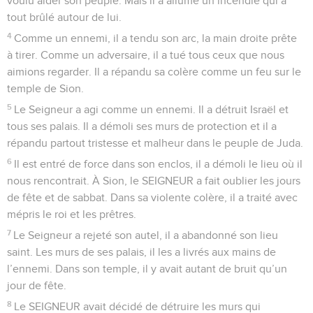
voulu aider son peuple. Mais il a allumé un incendie qui a
tout brûlé autour de lui.
4
Comme un ennemi, il a tendu son arc, la main droite prête
à tirer. Comme un adversaire, il a tué tous ceux que nous
aimions regarder. Il a répandu sa colère comme un feu sur le
temple de Sion.
5
Le Seigneur a agi comme un ennemi. Il a détruit Israël et
tous ses palais. Il a démoli ses murs de protection et il a
répandu partout tristesse et malheur dans le peuple de Juda.
6
Il est entré de force dans son enclos, il a démoli le lieu où il
nous rencontrait. À Sion, le SEIGNEUR a fait oublier les jours
de fête et de sabbat. Dans sa violente colère, il a traité avec
mépris le roi et les prêtres.
7
Le Seigneur a rejeté son autel, il a abandonné son lieu
saint. Les murs de ses palais, il les a livrés aux mains de
l’ennemi. Dans son temple, il y avait autant de bruit qu’un
jour de fête.
8
Le SEIGNEUR avait décidé de détruire les murs qui