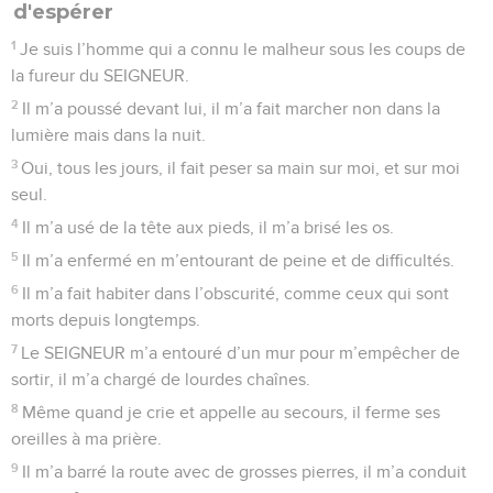
d'espérer
1
Je suis l’homme qui a connu le malheur sous les coups de
la fureur du SEIGNEUR.
2
Il m’a poussé devant lui, il m’a fait marcher non dans la
lumière mais dans la nuit.
3
Oui, tous les jours, il fait peser sa main sur moi, et sur moi
seul.
4
Il m’a usé de la tête aux pieds, il m’a brisé les os.
5
Il m’a enfermé en m’entourant de peine et de difficultés.
6
Il m’a fait habiter dans l’obscurité, comme ceux qui sont
morts depuis longtemps.
7
Le SEIGNEUR m’a entouré d’un mur pour m’empêcher de
sortir, il m’a chargé de lourdes chaînes.
8
Même quand je crie et appelle au secours, il ferme ses
oreilles à ma prière.
9
Il m’a barré la route avec de grosses pierres, il m’a conduit