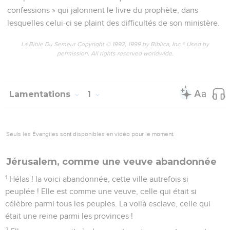
confessions » qui jalonnent le livre du prophète, dans
lesquelles celui-ci se plaint des difficultés de son ministère.
La Bible Du Semeur Copyright © 1992, 1999 by Biblica, Inc.® Used by
permission. All rights reserved worldwide.
Lamentations
1
Seuls les Évangiles sont disponibles en vidéo pour le moment.
Jérusalem, comme une veuve abandonnée
1
Hélas ! la voici abandonnée, cette ville autrefois si
peuplée ! Elle est comme une veuve, celle qui était si
célèbre parmi tous les peuples. La voilà esclave, celle qui
était une reine parmi les provinces !
2