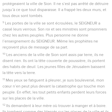
protégeaient la ville de Sion. Il ne s’est pas arrêté de détruire
jusqu’à ce que tout disparaisse. Il a frappé les deux murs, et
tous deux sont tombés.
9
Les portes de la ville se sont écroulées, le SEIGNEUR a
cassé leurs verrous. Son roi et ses ministres sont prisonniers
chez les autres peuples. Plus personne ne donne
l’enseignement du SEIGNEUR. Même les prophètes ne
reçoivent plus de message de sa part.
10
Les anciens de la ville de Sion sont assis par terre, ils ne
disent rien. Ils ont la tête couverte de poussière, ils portent
des habits de deuil. Les jeunes filles de Jérusalem baissent
la tête vers la terre.
11
Mes yeux se fatiguent à pleurer, je suis bouleversé, mon
cœur n’en peut plus devant la catastrophe qui touche mon
peuple. En effet, les tout petits enfants perdent leurs forces
sur les places de la ville.
12
Ils demandent à leur mère où trouver à manger et à boire.
Ils tombent comme des blessés sur les places de la ville et ils