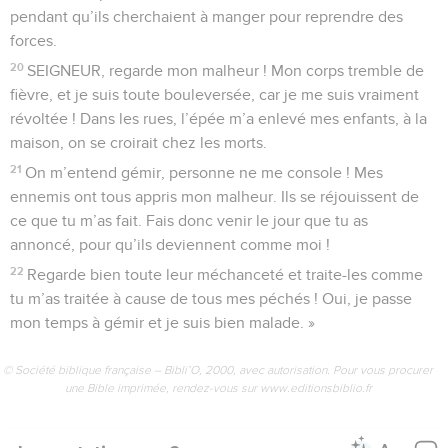
pendant qu’ils cherchaient à manger pour reprendre des
forces.
20
SEIGNEUR, regarde mon malheur ! Mon corps tremble de
fièvre, et je suis toute bouleversée, car je me suis vraiment
révoltée ! Dans les rues, l’épée m’a enlevé mes enfants, à la
maison, on se croirait chez les morts.
21
On m’entend gémir, personne ne me console ! Mes
ennemis ont tous appris mon malheur. Ils se réjouissent de
ce que tu m’as fait. Fais donc venir le jour que tu as
annoncé, pour qu’ils deviennent comme moi !
22
Regarde bien toute leur méchanceté et traite-les comme
tu m’as traitée à cause de tous mes péchés ! Oui, je passe
mon temps à gémir et je suis bien malade. »
© Société biblique française – Bibli’O, 2000, avec autorisation. Pour vous procurer
une Bible imprimée, rendez-vous sur www.editionsbiblio.fr