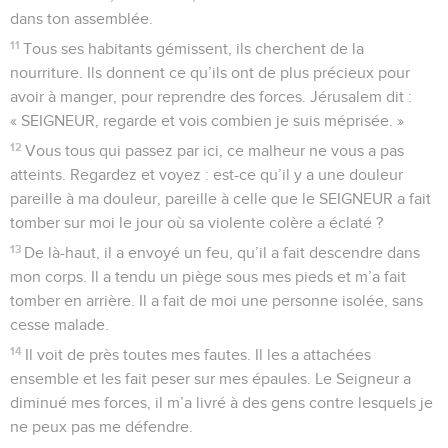
dans ton assemblée.
11
Tous ses habitants gémissent, ils cherchent de la
nourriture. Ils donnent ce qu’ils ont de plus précieux pour
avoir à manger, pour reprendre des forces. Jérusalem dit :
« SEIGNEUR, regarde et vois combien je suis méprisée. »
12
Vous tous qui passez par ici, ce malheur ne vous a pas
atteints. Regardez et voyez : est-ce qu’il y a une douleur
pareille à ma douleur, pareille à celle que le SEIGNEUR a fait
tomber sur moi le jour où sa violente colère a éclaté ?
13
De là-haut, il a envoyé un feu, qu’il a fait descendre dans
mon corps. Il a tendu un piège sous mes pieds et m’a fait
tomber en arrière. Il a fait de moi une personne isolée, sans
cesse malade.
14
Il voit de près toutes mes fautes. Il les a attachées
ensemble et les fait peser sur mes épaules. Le Seigneur a
diminué mes forces, il m’a livré à des gens contre lesquels je
ne peux pas me défendre.