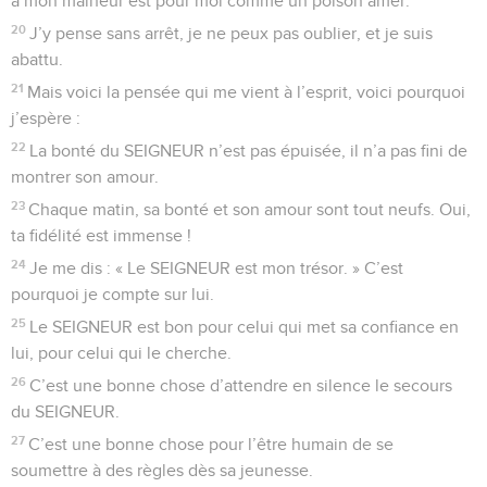
à mon malheur est pour moi comme un poison amer.
20
J’y pense sans arrêt, je ne peux pas oublier, et je suis
abattu.
21
Mais voici la pensée qui me vient à l’esprit, voici pourquoi
j’espère :
22
La bonté du SEIGNEUR n’est pas épuisée, il n’a pas fini de
montrer son amour.
23
Chaque matin, sa bonté et son amour sont tout neufs. Oui,
ta fidélité est immense !
24
Je me dis : « Le SEIGNEUR est mon trésor. » C’est
pourquoi je compte sur lui.
25
Le SEIGNEUR est bon pour celui qui met sa confiance en
lui, pour celui qui le cherche.
26
C’est une bonne chose d’attendre en silence le secours
du SEIGNEUR.
27
C’est une bonne chose pour l’être humain de se
soumettre à des règles dès sa jeunesse.