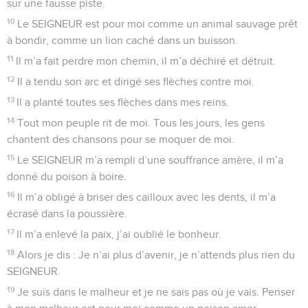
sur une fausse piste.
10
Le SEIGNEUR est pour moi comme un animal sauvage prêt
à bondir, comme un lion caché dans un buisson.
11
Il m’a fait perdre mon chemin, il m’a déchiré et détruit.
12
Il a tendu son arc et dirigé ses flèches contre moi.
13
Il a planté toutes ses flèches dans mes reins.
14
Tout mon peuple rit de moi. Tous les jours, les gens
chantent des chansons pour se moquer de moi.
15
Le SEIGNEUR m’a rempli d’une souffrance amère, il m’a
donné du poison à boire.
16
Il m’a obligé à briser des cailloux avec les dents, il m’a
écrasé dans la poussière.
17
Il m’a enlevé la paix, j’ai oublié le bonheur.
18
Alors je dis : Je n’ai plus d’avenir, je n’attends plus rien du
SEIGNEUR.
19
Je suis dans le malheur et je ne sais pas où je vais. Penser