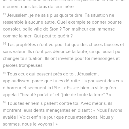
meurent dans les bras de leur mère.
13
Jérusalem, je ne sais plus quoi te dire. Ta situation ne
ressemble à aucune autre. Quel exemple te donner pour te
consoler, belle ville de Sion ? Ton malheur est immense
comme la mer. Qui peut te guérir ?
14
Tes prophètes n’ont vu pour toi que des choses fausses et
sans valeur. Ils n’ont pas dénoncé ta faute, ce qui aurait pu
changer ta situation. Ils ont inventé pour toi mensonges et
paroles trompeuses.
15
Tous ceux qui passent près de toi, Jérusalem,
applaudissent parce que tu es détruite. Ils poussent des cris
d’horreur et secouent la tête : « Est-ce bien la ville qu’on
appelait “beauté parfaite” et “joie de toute la terre” ? »
16
Tous tes ennemis parlent contre toi. Avec mépris, ils
montrent leurs dents menaçantes en disant : « Nous l’avons
avalée ! Voici enfin le jour que nous attendions. Nous y
sommes, nous le voyons ! »