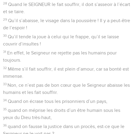
28
Quand le SEIGNEUR le fait souffrir, il doit s’asseoir à l’écart
et se taire.
29
Qu’il s’abaisse, le visage dans la poussière ! Il y a peut-être
de l’espoir !
30
Qu’il tende la joue à celui qui le frappe, qu’il se laisse
couvrir d’insultes !
31
En effet, le Seigneur ne rejette pas les humains pour
toujours.
32
Même s’il fait souffrir, il est plein d’amour, car sa bonté est
immense.
33
Non, ce n’est pas de bon cœur que le Seigneur abaisse les
humains et les fait souffrir.
34
Quand on écrase tous les prisonniers d’un pays,
35
quand on méprise les droits d’un être humain sous les
yeux du Dieu très-haut,
36
quand on fausse la justice dans un procès, est-ce que le
Seigneur ne le voit pas ?