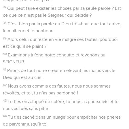
37
Qui peut faire exister les choses par sa seule parole ? Est-
ce que ce n’est pas le Seigneur qui décide ?
38
C’est bien par la parole du Dieu très-haut que tout arrive,
le malheur et le bonheur.
39
Alors celui qui reste en vie malgré ses fautes, pourquoi
est-ce qu’il se plaint ?
40
Examinons à fond notre conduite et revenons au
SEIGNEUR.
41
Prions de tout notre cœur en élevant les mains vers le
Dieu qui est au ciel.
42
Nous avons commis des fautes, nous nous sommes
révoltés, et toi, tu n’as pas pardonné !
43
Tu t’es enveloppé de colère, tu nous as poursuivis et tu
nous as tués sans pitié.
44
Tu t’es caché dans un nuage pour empêcher nos prières
de parvenir jusqu’à toi.