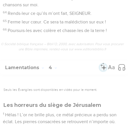
chansons sur moi.
64
Rends-leur ce qu’ils m’ont fait, SEIGNEUR.
65
Ferme leur cœur. Ce sera ta malédiction sur eux !
66
Poursuis-les avec colère et chasse-les de la terre !
© Société biblique française – Bibli’O, 2000, avec autorisation. Pour vous procurer
une Bible imprimée, rendez-vous sur www.editionsbiblio.fr
Lamentations
4
Seuls les Évangiles sont disponibles en vidéo pour le moment.
Les horreurs du siège de Jérusalem
1
Hélas ! L’or ne brille plus, ce métal précieux a perdu son
éclat. Les pierres consacrées se retrouvent n’importe où.