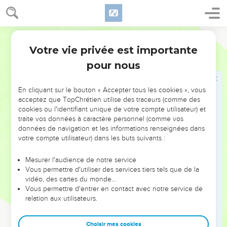
28
Voici le nombre de personnes que Nabucodonosor a fait
déporter : la septième année : 3 023 Judéens ;
Parole de Vie
29
la dix-huitième année où il était roi : 832 personnes de
Votre vie privée est importante
Jérusalem ;
Jérémie
52
pour nous
30
la vingt-troisième année, Nebouzaradan, le chef des
gardes, a fait déporter encore 745 Judéens. En tout : 4 600
personnes.
En cliquant sur le bouton « Accepter tous les cookies », vous
acceptez que TopChrétien utilise des traceurs (comme des
cookies ou l'identifiant unique de votre compte utilisateur) et
Le roi de Babylone gracie Joakin
traite vos données à caractère personnel (comme vos
données de navigation et les informations renseignées dans
31
Évil-Mérodak est devenu roi de Babylone 37 ans après la
votre compte utilisateur) dans les buts suivants :
déportation du roi Yoakin de Juda. L’année où il est devenu
roi, le douzième mois, le 25 du mois, Évil-Mérodak a rendu
Mesurer l'audience de notre service
sa liberté à Yoakin, roi de Juda, et l’a fait sortir de prison.
Vous permettre d'utiliser des services tiers tels que de la
vidéo, des cartes du monde…
32
Il lui a parlé avec bonté et lui a donné une place au-dessus
Vous permettre d'entrer en contact avec notre service de
des rois qui étaient avec lui à Babylone.
relation aux utilisateurs.
33
Yoakin a pu enlever ses habits de prisonnier et il a pris ses
repas avec le roi de Babylone, tous les jours, sans exception.
Choisir mes cookies