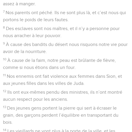
assez à manger.
7
Nos parents ont péché. Ils ne sont plus là, et c’est nous qui
portons le poids de leurs fautes.
8
Des esclaves sont nos maîtres, et il n’y a personne pour
nous arracher à leur pouvoir.
9
À cause des bandits du désert nous risquons notre vie pour
avoir de la nourriture.
10
À cause de la faim, notre peau est brûlante de fièvre,
comme si nous étions dans un four.
11
Nos ennemis ont fait violence aux femmes dans Sion, et
aux jeunes filles dans les villes de Juda.
12
Ils ont eux-mêmes pendu des ministres, ils n’ont montré
aucun respect pour les anciens.
13
Des jeunes gens portent la pierre qui sert à écraser le
grain, des garçons perdent l’équilibre en transportant du
bois.
14
Les vieillards ne vont plus à la porte de la ville, et les