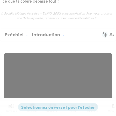
ce que ta colère dépasse tout ?
© Société biblique française – Bibli’O, 2000, avec autorisation. Pour vous procurer
une Bible imprimée, rendez-vous sur www.editionsbiblio.fr
Ezéchiel
Introduction
Contenus
Versions
Commentaires
Strong
Dictionnaire