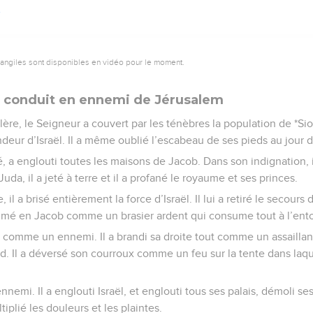
vangiles sont disponibles en vidéo pour le moment.
t conduit en ennemi de Jérusalem
re, le Seigneur a couvert par les ténèbres la population de *Sion.
ndeur d’Israël. Il a même oublié l’escabeau de ses pieds au jour d
é, a englouti toutes les maisons de Jacob. Dans son indignation, i
uda, il a jeté à terre et il a profané le royaume et ses princes.
 il a brisé entièrement la force d’Israël. Il lui a retiré le secours
llumé en Jacob comme un brasier ardent qui consume tout à l’ento
t comme un ennemi. Il a brandi sa droite tout comme un assaillant
rd. Il a déversé son courroux comme un feu sur la tente dans laque
nnemi. Il a englouti Israël, et englouti tous ses palais, démoli se
tiplié les douleurs et les plaintes.