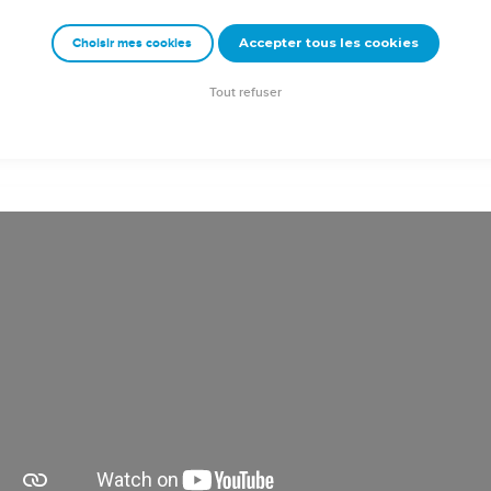
urvut à son entretien régulier, jour après jour, aussi longtemps q
Accepter tous les cookies
Choisir mes cookies
Semeur Copyright © 1992, 1999 by Biblica, Inc.® Used by permission. All rights reserv
Tout refuser
troduction