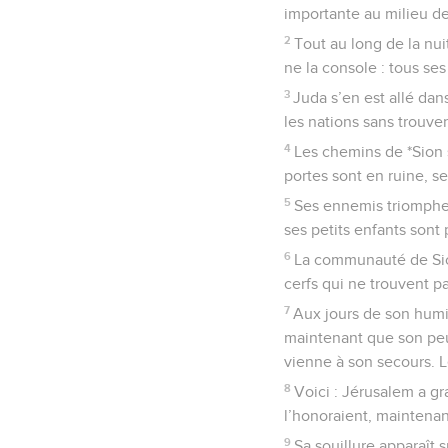
importante au milieu des
2
Tout au long de la nui
ne la console : tous se
3
Juda s’en est allé dan
les nations sans trouver
4
Les chemins de *Sion s
portes sont en ruine, se
5
Ses ennemis triomphen
ses petits enfants sont 
6
La communauté de Sion
cerfs qui ne trouvent p
7
Aux jours de son humil
maintenant que son peup
vienne à son secours. L
8
Voici : Jérusalem a 
l’honoraient, maintenan
9
Sa souillure apparaît 