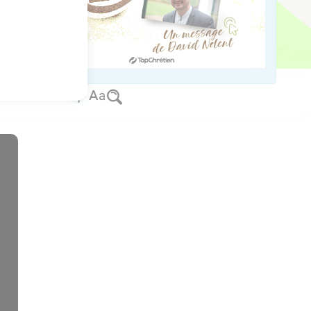
u’il vécut.
ed worldwide.