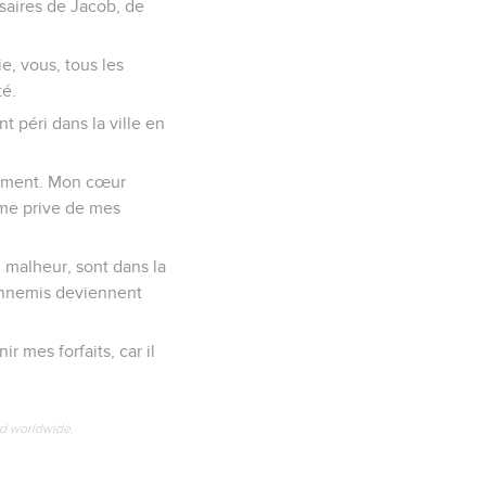
rsaires de Jacob, de
e, vous, tous les
té.
t péri dans la ville en
nnement. Mon cœur
 me prive de mes
malheur, sont dans la
s ennemis deviennent
 mes forfaits, car il
ed worldwide.