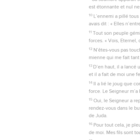
est étonnante et nul ne 
10
L’ennemi a pillé tous
avais dit : « Elles n’en
11
Tout son peuple gémit
forces. « Vois, Eternel, 
12
N’êtes-vous pas touch
mienne qui me fait tant 
13
D’en haut, il a lancé 
et il a fait de moi une 
14
Il a lié le joug que 
force. Le Seigneur m’a 
15
Oui, le Seigneur a rep
rendez-vous dans le bu
de Juda.
16
Pour tout cela, je ple
de moi. Mes fils sont to