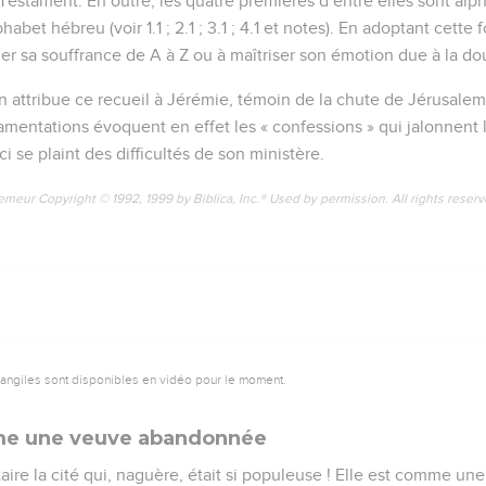
Testament. En outre, les quatre premières d’entre elles sont alph
phabet hébreu (voir 1.1 ; 2.1 ; 3.1 ; 4.1 et notes). En adoptant cette
r sa souffrance de A à Z ou à maîtriser son émotion due à la doul
n attribue ce recueil à Jérémie, témoin de la chute de Jérusalem 
mentations évoquent en effet les « confessions » qui jalonnent l
ci se plaint des difficultés de son ministère.
emeur Copyright © 1992, 1999 by Biblica, Inc.® Used by permission. All rights reser
vangiles sont disponibles en vidéo pour le moment.
me une veuve abandonnée
ire la cité qui, naguère, était si populeuse ! Elle est comme une 