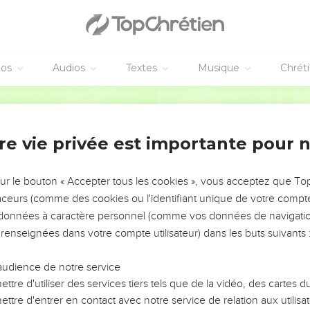
e la garde, emmena tous ces prisonniers au roi de Babylone, à R
uter à Ribla, dans le pays de Hamath. Ainsi, la population de Juda 
éos
Audios
Textes
Musique
Chrét
 captifs que Nabuchodonosor emmena en exil : 3 023 Judéens, 
Semeur
usalem la dix-huitième année.
ième année du règne de Nabuchodonosor, Nebouzaradân, le chef d
re vie privée est importante pour 
e qui donne un total de 4 600 déportés.
ne gracie Joakin
sur le bouton « Accepter tous les cookies », vous acceptez que T
traceurs (comme des cookies ou l'identifiant unique de votre compte 
nnée de la déportation de Yehoyakîn, roi de Juda, le vingt-cinq
s données à caractère personnel (comme vos données de navigatio
 de Babylone, gracia Yehoyakîn, roi de Juda, l’année de son acce
 renseignées dans votre compte utilisateur) dans les buts suivants 
r de prison.
é et lui accorda une situation supérieure à celle des autres rois ex
audience de notre service
ttre d'utiliser des services tiers tels que de la vidéo, des cartes
vêtements de prisonnier et l’admit à prendre ses repas à sa table jus
ttre d'entrer en contact avec notre service de relation aux utilisat