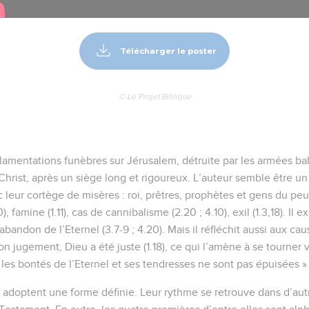
Télécharger le poster
© Le Projet Biblique
q lamentations funèbres sur Jérusalem, détruite par les armées b
hrist, après un siège long et rigoureux. L’auteur semble être un
leur cortège de misères : roi, prêtres, prophètes et gens du peu
, famine (1.11), cas de cannibalisme (2.20 ; 4.10), exil (1.3,18). Il 
abandon de l’Eternel (3.7-9 ; 4.20). Mais il réfléchit aussi aux ca
n jugement, Dieu a été juste (1.18), ce qui l’amène à se tourner v
r les bontés de l’Eternel et ses tendresses ne sont pas épuisées » 
 adoptent une forme définie. Leur rythme se retrouve dans d’au