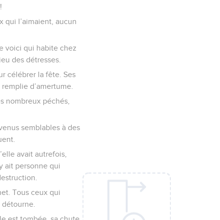
!
ux qui l’aimaient, aucun
e voici qui habite chez
lieu des détresses.
r célébrer la fête. Ses
est remplie d’amertume.
 ses nombreux péchés,
evenus semblables à des
uent.
elle avait autrefois,
y ait personne qui
estruction.
et. Tous ceux qui
e détourne.
Elle est tombée, sa chute