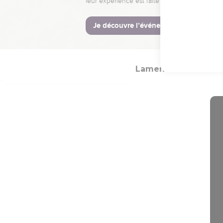
34
Le roi de Babylone po
La Bible Du 
Lamentations
In