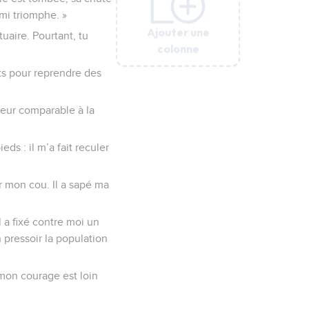
emi triomphe. »
Ajouter une
Ajouter une
Ajouter une
Ajouter une
uaire. Pourtant, tu
colonne
colonne
colonne
colonne
ts pour reprendre des
leur comparable à la
eds : il m’a fait reculer
ur mon cou. Il a sapé ma
l a fixé contre moi un
pressoir la population
t mon courage est loin