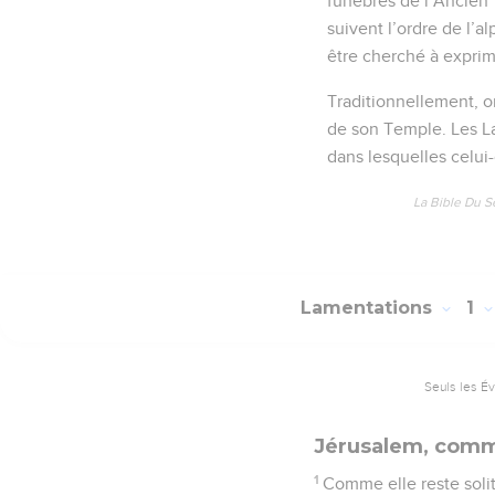
funèbres de l’Ancien 
suivent l’ordre de l’al
être cherché à exprime
Traditionnellement, o
de son Temple. Les La
dans lesquelles celui-
La Bible Du S
Lamentations
1
Seuls les É
Jérusalem, com
1
Comme elle reste solita