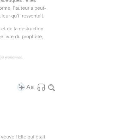
abétiques : elles
 forme, l’auteur a peut-
eur qu’il ressentait.
et de la destruction
e livre du prophète,
ved worldwide.
veuve ! Elle qui était