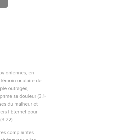
abyloniennes, en
 témoin oculaire de
ple outragés,
exprime sa douleur (3.1-
uses du malheur et
ers l’Eternel pour
(3.22).
tres complaintes