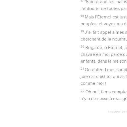
17
*Sion étend les mains
l’entourer de toutes pa
18
Mais l’Eternel est ju
peuples, et voyez ma do
19
J’ai fait appel à mes 
cherchant de la nourrit
20
Regarde, ô Eternel, j
chavire en moi parce qu
enfants, dans la maiso
21
On entend mes soupir
joie car c’est toi qui a
comme moi !
22
Oh oui, tiens compte 
n’y a de cesse à mes g
La Bible Du 