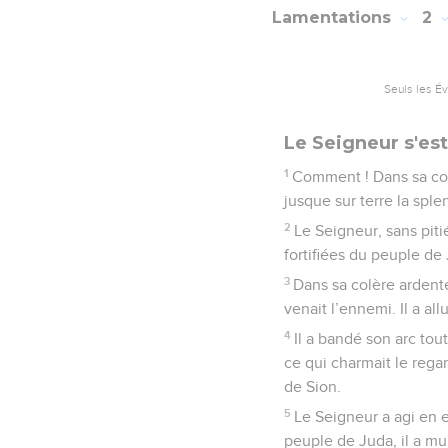
Lamentations
2
Seuls les É
Le Seigneur s'es
1
Comment ! Dans sa colè
jusque sur terre la sple
2
Le Seigneur, sans piti
fortifiées du peuple de J
3
Dans sa colère ardente,
venait l’ennemi. Il a a
4
Il a bandé son arc tou
ce qui charmait le rega
de Sion.
5
Le Seigneur a agi en e
peuple de Juda, il a mul