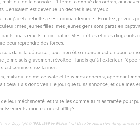
, mais nul ne la console. L’Eternel a donné des ordres, aux adve
rts. Jérusalem est devenue un déchet à leurs yeux.
ste, car j’ai été rebelle à ses commandements. Ecoutez, je vous pri
uleur : mes jeunes filles, mes jeunes gens sont partis en captivi
amants, mais eux ils m’ont trahie. Mes prêtres et mes dirigeants on
ure pour reprendre des forces.
e suis dans la détresse ; tout mon être intérieur est en bouillo
e je me suis gravement révoltée. Tandis qu’à l’extérieur l’épée
n c’est comme chez la mort.
s, mais nul ne me console et tous mes ennemis, apprenant mon 
s fait cela. Fais donc venir le jour que tu as annoncé, et que me
de leur méchanceté, et traite-les comme tu m’as traitée pour punir
émissements, mon cœur est affligé.
Semeur Copyright © 1992, 1999 by Biblica, Inc.® Used by permission. All rights reserv