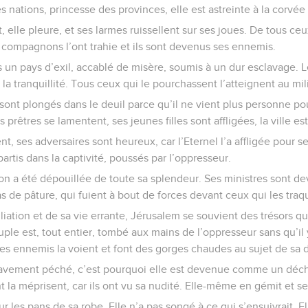
 nations, princesse des provinces, elle est astreinte à la corvée 
t, elle pleure, et ses larmes ruissellent sur ses joues. De tous ce
s compagnons l’ont trahie et ils sont devenus ses ennemis.
s un pays d’exil, accablé de misère, soumis à un dur esclavage. L
 la tranquillité. Tous ceux qui le pourchassent l’atteignent au mi
ont plongés dans le deuil parce qu’il ne vient plus personne pou
s prêtres se lamentent, ses jeunes filles sont affligées, la ville 
t, ses adversaires sont heureux, car l’Eternel l’a affligée pour
partis dans la captivité, poussés par l’oppresseur.
 a été dépouillée de toute sa splendeur. Ses ministres sont d
as de pâture, qui fuient à bout de forces devant ceux qui les traq
iation et de sa vie errante, Jérusalem se souvient des trésors qu’
le est, tout entier, tombé aux mains de l’oppresseur sans qu’il 
es ennemis la voient et font des gorges chaudes au sujet de sa d
gravement péché, c’est pourquoi elle est devenue comme un déch
t la méprisent, car ils ont vu sa nudité. Elle-même en gémit et s
sur les pans de sa robe. Elle n’a pas songé à ce qui s’ensuivrait. 