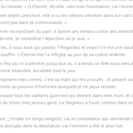
la console. « O Eternel, dit-elle, vois mon humiliation, car l’enn
 ses objets précieux, elle a vu les nations pénétrer dans son sanct
treront pas dans ta communauté. »
 en recherchant du pain. Il donne ses trésors contre des alimen
dit-elle, et considère l’abjection où je suis. »
és, ô vous tous qui passez ? Regardez et voyez s’il est une dou
souffrir. L’Eternel me l’a infligée au jour de sa colère ardente.
un feu qui m’a pénétré jusqu’aux os, il a tendu un filet sous mes pi
femme esseulée, accablée tout le jour.
composent mes crimes, c’est sa main qui les a noués : ils pèsent s
livrée au pouvoir d’hommes auxquels je ne peux résister.
oussé tous les vaillants guerriers qui étaient dans mes murs, et i
t de briser mes jeunes gens. Le Seigneur a foulé comme dans un 
ure ; j’éclate en longs sanglots, car le consolateur qui ranimerai
us plongés dans la désolation, car l’ennemi a été le plus fort.