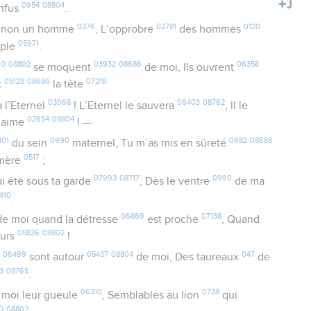
0954
08804
onfus
.
0376
02781
0120
 non un homme
, L’opprobre
des hommes
05971
uple
.
00
08802
03932
08686
06358
se moquent
de moi, Ils ouvrent
05128
08686
07218
t
la tête
:
03068
06403
08762
à l’Eternel
! L’Eternel le sauvera
, Il le
02654
08804
 l’aime
! —
801
0990
0982
08688
du sein
maternel, Tu m’as mis en sûreté
0517
mère
;
07993
08717
0990
ai été sous ta garde
, Dès le ventre
de ma
410
.
06869
07138
e moi quand la détresse
est proche
, Quand
05826
08802
ours
!
06499
05437
08804
047
x
sont autour
de moi, Des taureaux
de
3
08765
.
06310
0738
 moi leur gueule
, Semblables au lion
qui
0
08802