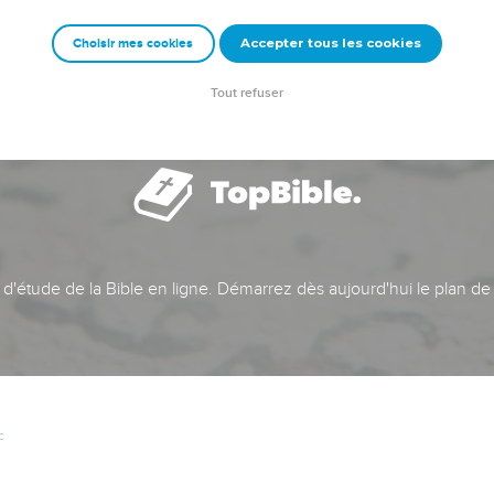
Accepter tous les cookies
Choisir mes cookies
Tout refuser
t d'étude de la Bible en ligne. Démarrez dès aujourd'hui le plan de
c