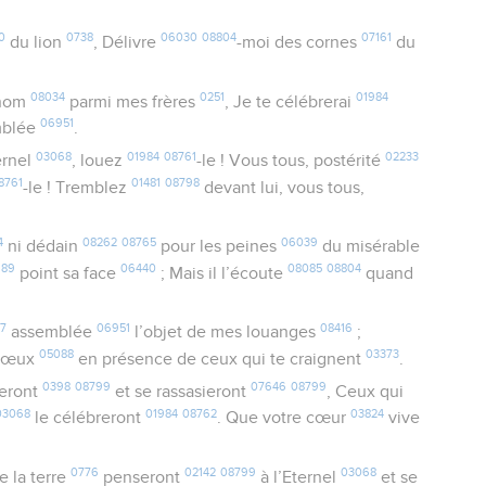
0
0738
06030
08804
07161
du lion
, Délivre
-moi des cornes
du
08034
0251
01984
nom
parmi mes frères
, Je te célébrerai
06951
mblée
.
03068
01984
08761
02233
ernel
, louez
-le ! Vous tous, postérité
8761
01481
08798
-le ! Tremblez
devant lui, vous tous,
4
08262
08765
06039
ni dédain
pour les peines
du misérable
689
06440
08085
08804
point sa face
; Mais il l’écoute
quand
7
06951
08416
assemblée
l’objet de mes louanges
;
05088
03373
vœux
en présence de ceux qui te craignent
.
0398
08799
07646
08799
eront
et se rassasieront
, Ceux qui
03068
01984
08762
03824
le célébreront
. Que votre cœur
vive
0776
02142
08799
03068
e la terre
penseront
à l’Eternel
et se