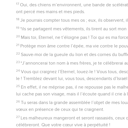
17
Oui, des chiens m’environnent, une bande de scélérats
ont percé mes mains et mes pieds.
18
Je pourrais compter tous mes os ; eux, ils observent, i
19
*ils se partagent mes vêtements, ils tirent au sort mon 
20
Mais toi, Eternel, ne t’éloigne pas ! Toi qui es ma forc
21
Protège mon âme contre l’épée, ma vie contre le pouv
22
Sauve-moi de la gueule du lion et des cornes du buffl
23
*J’annoncerai ton nom à mes frères, je te célébrerai a
24
Vous qui craignez l’Eternel, louez-le ! Vous tous, de
le ! Tremblez devant lui, vous tous, descendants d’Israël 
25
En effet, il ne méprise pas, il ne repousse pas le malh
lui cache pas son visage, mais il l’écoute quand il crie à l
26
Tu seras dans la grande assemblée l’objet de mes lou
vœux en présence de ceux qui te craignent.
27
Les malheureux mangeront et seront rassasiés, ceux qu
célébreront. Que votre cœur vive à perpétuité !