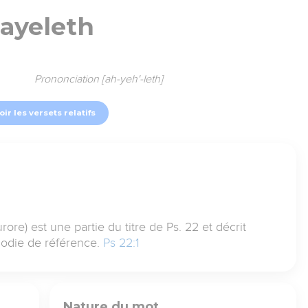
'ayeleth
Prononciation [ah-yeh'-leth]
oir les versets relatifs
rore) est une partie du titre de Ps. 22 et décrit
lodie de référence.
Ps 22:1
Nature du mot