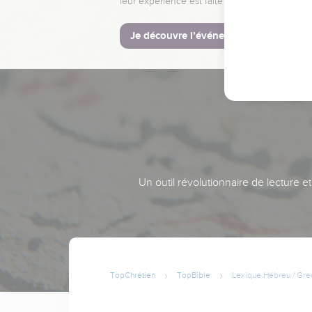
leur expérience est faite pour vous.
Je découvre l’événement
Un outil révolutionnaire de lecture e
TopChrétien
TopBible
Lexique Hébreu / Gre