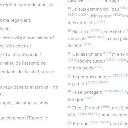
déchire
et rugit
 rôdent autour de moi ; ils
14
0432
Je suis comme de l’eau
06504
08694
03820
; Mon cœur
es
ls me regardent,
04578
mes entrailles
.
habit.
15
03581
0
Ma force
se dessèche
e, viens vite à mon secours !
01692
08716
s’attache
à mon pal
04194
la mort
.
oir des chiens !
16
03611
Car des chiens
m’envir
e ! Tu m’as répondu !
08688
05362
08689
rôdent autour
u milieu de l’assemblée.
07272
et mes pieds
.
scendants de Jacob, honorez-
17
05608
08
Je pourrais compter
!
07200
08799
regardent
;
eureux dans sa misère et il ne
18
02505
08762
Ils se partagent
m
ui.
03830
tunique
.
anges, j’accomplirai mes
19
03068
Et toi, Eternel
, ne t’él
02363
08798
hâte
à mon secour
i cherchent l’Eternel le
20
05337
08685
Protège
mon âm