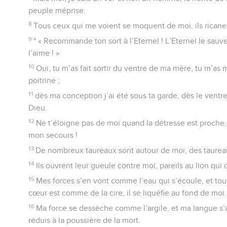
peuple méprise.
8
Tous ceux qui me voient se moquent de moi, ils ricanent
9
* « Recommande ton sort à l’Eternel ! L’Eternel le sauvera
l’aime ! »
10
Oui, tu m’as fait sortir du ventre de ma mère, tu m’as 
poitrine ;
11
dès ma conception j’ai été sous ta garde, dès le vent
Dieu.
12
Ne t’éloigne pas de moi quand la détresse est proche
mon secours !
13
De nombreux taureaux sont autour de moi, des taurea
14
Ils ouvrent leur gueule contre moi, pareils au lion qui d
15
Mes forces s’en vont comme l’eau qui s’écoule, et to
cœur est comme de la cire, il se liquéfie au fond de moi.
16
Ma force se dessèche comme l’argile, et ma langue s’a
réduis à la poussière de la mort.