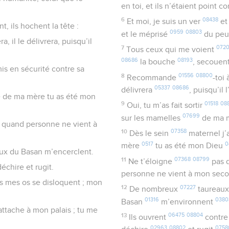
en toi, et ils n’étaient point c
6
08438
Et moi, je suis un ver
et
, ils hochent la tête :
0959
08803
et le méprisé
du pe
, il le délivrera, puisqu’il
7
072
Tous ceux qui me voient
08686
08193
la bouche
, secouen
mis en sécurité contre sa
8
01556
08800
Recommande
-toi 
05337
08686
délivrera
, puisqu’il
re de ma mère tu as été mon
9
01518
08
Oui, tu m’as fait sortir
07699
sur les mamelles
de ma 
, quand personne ne vient à
10
07358
Dès le sein
maternel j’
0517
0
mère
tu as été mon Dieu
ux du Basan m’encerclent.
11
07368
08799
Ne t’éloigne
pas d
échire et rugit.
personne ne vient à mon sec
us mes os se disloquent ; mon
12
07227
De nombreux
taureau
01316
0380
Basan
m’environnent
ttache à mon palais ; tu me
13
06475
08804
Ils ouvrent
contre
02963
08802
0758