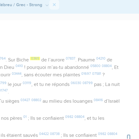
ébreu / Grec - Strong
764
0365
07837
04210
. Sur Biche
de l’aurore
. Psaume
de
0410
05800
08804
on Dieu
! pourquoi m’as-tu abandonné
, Et
03444
01697
07581
courir
, sans écouter mes plaintes
?
8799
03119
06030
08799
le jour
, et tu ne réponds
pas ; La nuit
01747
.
03427
08802
08416
 Tu sièges
au milieu des louanges
d’Israël
01
0982
08804
nos pères
; Ils se confiaient
, et tu les
04422
08738
0982
08804
t ils étaient sauvés
; Ils se confiaient