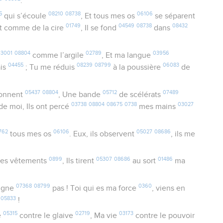
.
5
08210
08738
06106
qui s’écoule
, Et tous mes os
se séparent
01749
04549
08738
08432
t comme de la cire
, Il se fond
dans
3001
08804
02789
03956
comme l’argile
, Et ma langue
04455
08239
08799
06083
ais
; Tu me réduis
à la poussière
de
05437
08804
05712
07489
onnent
, Une bande
de scélérats
03738
08804
08675
0738
03027
de moi, Ils ont percé
mes mains
762
06106
05027
08686
tous mes os
. Eux, ils observent
, ils me
0899
05307
08686
01486
es vêtements
, Ils tirent
au sort
ma
07368
08799
0360
oigne
pas ! Toi qui es ma force
, viens en
05833
s
!
05315
02719
03173
e
contre le glaive
, Ma vie
contre le pouvoir