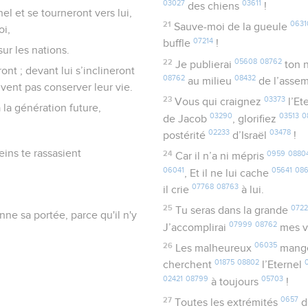
03027
03611
des chiens
!
el et se tourneront vers lui,
21
0631
Sauve-moi de la gueule
oi,
07214
buffle
!
sur les nations.
22
05608
08762
Je publierai
ton 
nt ; devant lui s’inclineront
08762
08432
au milieu
de l’asse
vent pas conserver leur vie.
23
03373
Vous qui craignez
l’Et
 la génération future,
03290
03513
0
de Jacob
, glorifiez
02233
03478
postérité
d’Israël
!
ins te rassasient
24
0959
0880
Car il n’a ni mépris
06041
05641
08
, Et il ne lui cache
07768
08763
il crie
à lui.
25
0722
Tu seras dans la grande
e sa portée, parce qu'il n'y
07999
08762
J’accomplirai
mes 
26
06035
Les malheureux
mang
01875
08802
cherchent
l’Eternel
02421
08799
05703
à toujours
!
27
0657
Toutes les extrémités
d