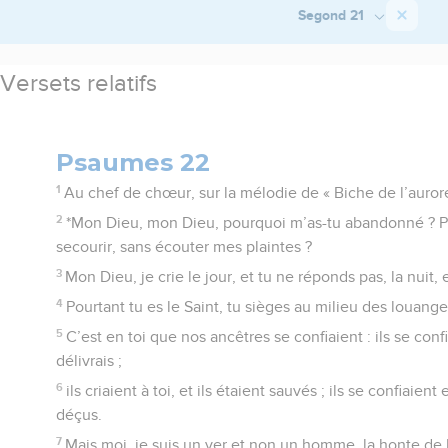
Segond 21
Versets relatifs
Psaumes 22
1
Au chef de chœur, sur la mélodie de « Biche de l’auro
2
*Mon Dieu, mon Dieu, pourquoi m’as-tu abandonné ? P
secourir, sans écouter mes plaintes ?
3
Mon Dieu, je crie le jour, et tu ne réponds pas, la nuit,
4
Pourtant tu es le Saint, tu sièges au milieu des louanges
5
C’est en toi que nos ancêtres se confiaient : ils se confi
délivrais ;
6
ils criaient à toi, et ils étaient sauvés ; ils se confiaient 
déçus.
7
Mais moi, je suis un ver et non un homme, la honte de 