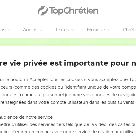
éos
Audios
Textes
Musique
Chrét
re vie privée est importante pour 
NEMENT DE L’ANNÉE !
ÉVITER LES VOTRES ?
sur le bouton « Accepter tous les cookies », vous acceptez que T
traceurs (comme des cookies ou l'identifiant unique de votre compte 
tes, leur impact, leur foi ou leur vision. Mais on voit
s données à caractère personnel (comme vos données de navigatio
fficiles qu'ils ont traversés, alors même que ce sont
 renseignées dans votre compte utilisateur) dans les buts suivants 
audience de notre service
s, et responsables reviennent sur les erreurs
 avancer avec plus de sagesse afin que leurs erreurs
ttre d'utiliser des services tiers tels que de la vidéo, des cartes
un ministère, une équipe, un groupe ou une famille,
ttre d'entrer en contact avec notre service de relation aux utilisat