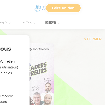
Faire un don
ien ?
Le Top
FERMER
nous
opChrétien
utilisateur)
n et les
:
 du monde…
eurs.