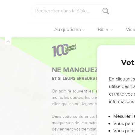
Au quotidien
Bible
Vid
Vot
NE MANQUEZ PAS L’ÉVÉ
ET SI LEURS ERREURS POUVAIENT VOUS 
En cliquant 
utilise des 
On admire souvent les leaders pour leurs réussi
et traite vo
moins les doutes, les erreurs et les saisons di
informations
elles qui les ont façonnés.
Mesurer l'
Dans cette conférence, leaders, entrepreneur
marquantes de leur parcours et les clés pour
Vous perme
deviennent vos tremplins. Que vous guidiez 
Vous perme