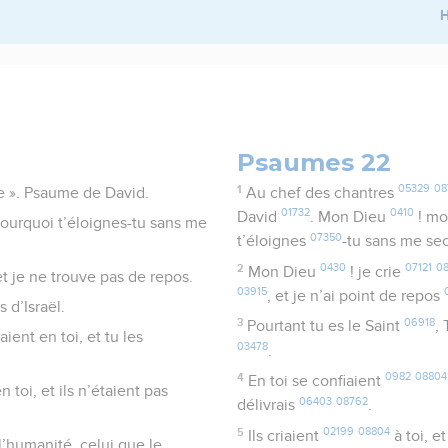
H
Psaumes 22
1
05329
08
re ». Psaume de David.
Au chef des chantres
01732
0410
David
. Mon Dieu
! m
ourquoi t’éloignes-tu sans me
07350
t’éloignes
-tu sans me se
2
0430
07121
0
Mon Dieu
! je crie
 et je ne trouve pas de repos.
03915
, et je n’ai point de repos
 d’Israël.
3
06918
Pourtant tu es le Saint
,
aient en toi, et tu les
03478
.
4
0982
08804
En toi se confiaient
en toi, et ils n’étaient pas
06403
08762
délivrais
.
5
02199
08804
Ils criaient
à toi, e
l’humanité, celui que le