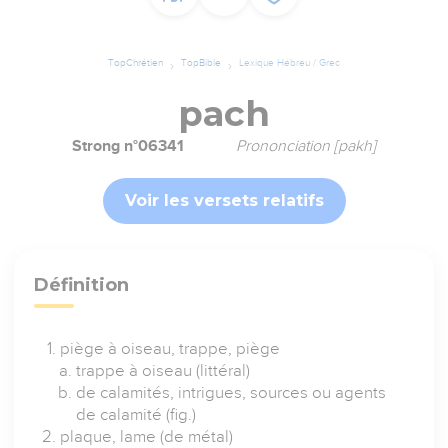
TopChrétien
TopBible
Lexique Hébreu / Grec
pach
Strong n°06341
Prononciation [pakh]
Voir les versets relatifs
Définition
piège à oiseau, trappe, piège
trappe à oiseau (littéral)
de calamités, intrigues, sources ou agents
de calamité (fig.)
plaque, lame (de métal)