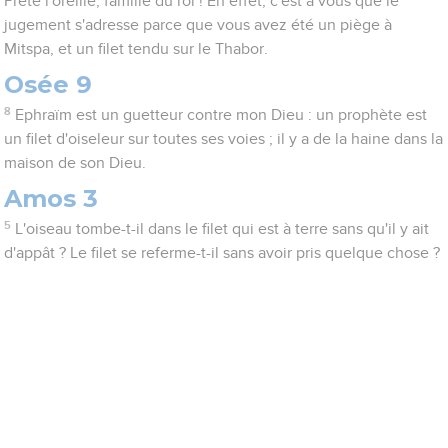
Prête l'oreille, famille du roi ! En effet, c'est à vous que le
jugement s'adresse parce que vous avez été un piège à
Mitspa, et un filet tendu sur le Thabor.
Osée 9
8
Ephraïm est un guetteur contre mon Dieu : un prophète est
un filet d'oiseleur sur toutes ses voies ; il y a de la haine dans la
maison de son Dieu.
Amos 3
5
L'oiseau tombe-t-il dans le filet qui est à terre sans qu'il y ait
d'appât ? Le filet se referme-t-il sans avoir pris quelque chose ?