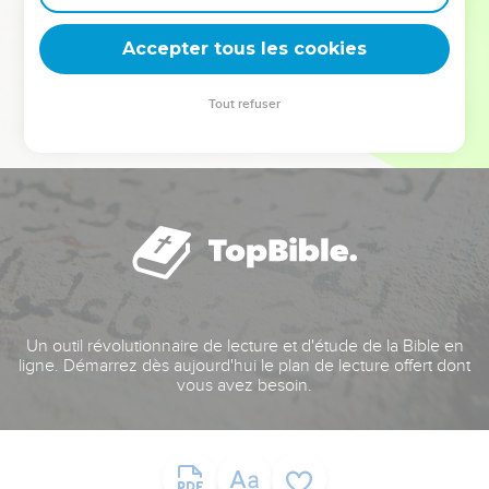
deviennent vos tremplins. Que vous guidiez un ministère, une
équipe, un groupe ou une famille, leur expérience est faite
Accepter tous les cookies
pour vous.
Tout refuser
Je découvre l’événement
Un outil révolutionnaire de lecture et d'étude de la Bible en
ligne. Démarrez dès aujourd'hui le plan de lecture offert dont
vous avez besoin.