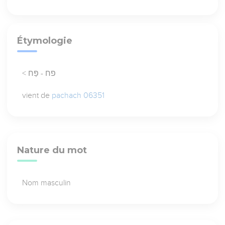
Étymologie
< פח - פַּח
vient de
pachach 06351
Nature du mot
Nom masculin