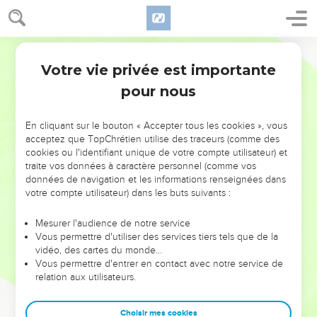
Votre vie privée est importante
pour nous
NE MANQUEZ PAS L’ÉVÉNEMENT
En cliquant sur le bouton « Accepter tous les cookies », vous
DE L’ANNÉE !
acceptez que TopChrétien utilise des traceurs (comme des
cookies ou l'identifiant unique de votre compte utilisateur) et
ET SI LEURS ERREURS POUVAIENT VOUS ÉVITER LES
traite vos données à caractère personnel (comme vos
VOTRES ?
données de navigation et les informations renseignées dans
votre compte utilisateur) dans les buts suivants :
On admire souvent les leaders pour leurs réussites, leur impact,
leur foi ou leur vision. Mais on voit moins les doutes, les erreurs
Mesurer l'audience de notre service
Vous permettre d'utiliser des services tiers tels que de la
et les saisons difficiles qu'ils ont traversés, alors même que ce
vidéo, des cartes du monde…
sont elles qui les ont façonnés.
Vous permettre d'entrer en contact avec notre service de
relation aux utilisateurs.
Dans cette conférence, leaders, entrepreneurs, et responsables
reviennent sur les erreurs marquantes de leur parcours et les
clés pour avancer avec plus de sagesse afin que leurs erreurs
Choisir mes cookies