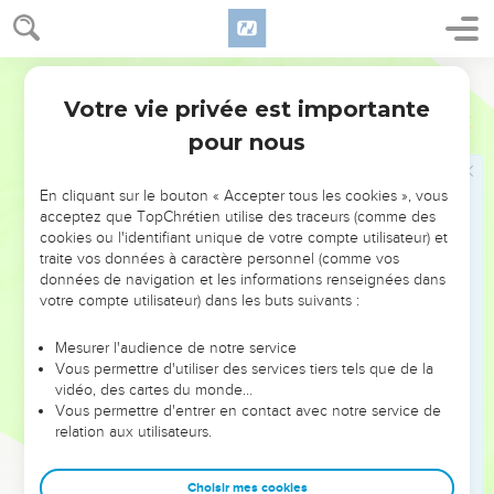
disant : « Devine ! » Même les serviteurs le frappaient en lui
donnant des gifles.
Segond 21
Pierre renie Jésus
Votre vie privée est importante
Marc
14
66
Pendant que Pierre était en bas dans la cour, une des
pour nous
servantes du grand-prêtre arriva.
67
Elle vit Pierre qui se chauffait, le regarda et lui dit : « Toi
En cliquant sur le bouton « Accepter tous les cookies », vous
aussi, tu étais avec Jésus de Nazareth. »
acceptez que TopChrétien utilise des traceurs (comme des
cookies ou l'identifiant unique de votre compte utilisateur) et
68
Il le nia en disant : « Je ne sais ni ne comprends ce que tu
traite vos données à caractère personnel (comme vos
veux dire. » Puis il sortit pour aller dans le vestibule. [Alors un
données de navigation et les informations renseignées dans
coq chanta. ]
votre compte utilisateur) dans les buts suivants :
69
La servante le vit et se mit à dire de nouveau à ceux qui
Mesurer l'audience de notre service
étaient présents : « Il fait partie de ces gens-là. » Il le nia de
Vous permettre d'utiliser des services tiers tels que de la
nouveau.
vidéo, des cartes du monde…
Vous permettre d'entrer en contact avec notre service de
70
Peu après, ceux qui étaient présents dirent encore à
relation aux utilisateurs.
Pierre : « Certainement, tu fais partie de ces gens-là, car tu es
galiléen, [tu as le même langage]. »
Choisir mes cookies