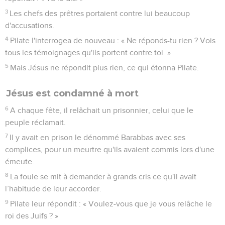
3
Les chefs des prêtres portaient contre lui beaucoup
d'accusations.
4
Pilate l'interrogea de nouveau : « Ne réponds-tu rien ? Vois
tous les témoignages qu'ils portent contre toi. »
5
Mais Jésus ne répondit plus rien, ce qui étonna Pilate.
Jésus est condamné à mort
6
A chaque fête, il relâchait un prisonnier, celui que le
peuple réclamait.
7
Il y avait en prison le dénommé Barabbas avec ses
complices, pour un meurtre qu'ils avaient commis lors d'une
émeute.
8
La foule se mit à demander à grands cris ce qu'il avait
l’habitude de leur accorder.
9
Pilate leur répondit : « Voulez-vous que je vous relâche le
roi des Juifs ? »