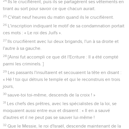
24
Ils le crucifièrent, puis ils se partagèrent ses vêtements en
tirant au sort pour savoir ce que chacun aurait.
25
C'était neuf heures du matin quand ils le crucifièrent.
26
L'inscription indiquant le motif de sa condamnation portait
ces mots : « Le roi des Juifs ».
27
Ils crucifièrent avec lui deux brigands, l'un à sa droite et
l'autre à sa gauche.
28
[Ainsi fut accompli ce que dit l'Ecriture : Il a été compté
parmi les criminels. ]
29
Les passants l'insultaient et secouaient la tête en disant :
« Hé ! toi qui détruis le temple et qui le reconstruis en trois
jours,
30
sauve-toi toi-même, descends de la croix ! »
31
Les chefs des prêtres, avec les spécialistes de la loi, se
moquaient aussi entre eux et disaient : « Il en a sauvé
d'autres et il ne peut pas se sauver lui-même !
32
Que le Messie, le roi d'Israël, descende maintenant de la