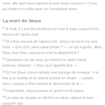
croix, afin que nous voyions et que nous croyions ! » Ceux
qui étaient crucifiés avec lui l'insultaient aussi.
La mort de Jésus
33
A midi, il y eut des ténèbres sur tout le pays, jusqu'à trois
heures de l'après-midi.
34
Et à trois heures de l'après-midi, Jésus s'écria d'une voix
forte : « Eloï, Eloï, lama sabachthani ? » – ce qui signifie : Mon
Dieu, mon Dieu, pourquoi m'as-tu abandonné ?
35
Quelques-uns de ceux qui étaient là, après l'avoir
entendu, disaient : « Voici qu'il appelle Elie. »
36
Et l'un d'eux courut remplir une éponge de vinaigre ; il la
fixa à un roseau et lui donna à boire en disant : « Laissez
donc, voyons si Elie viendra le descendre de là. »
37
Cependant, Jésus poussa un grand cri et expira.
38
Le voile du temple se déchira en deux, depuis le haut
jusqu'en bas.