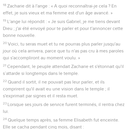
18
Zacharie dit à l'ange : « A quoi reconnaîtrai-je cela ? En
effet, je suis vieux et ma femme est d'un âge avancé. »
19
L'ange lui répondit : « Je suis Gabriel, je me tiens devant
Dieu ; j'ai été envoyé pour te parler et pour t'annoncer cette
bonne nouvelle.
20
Voici, tu seras muet et tu ne pourras plus parler jusqu'au
jour où cela arrivera, parce que tu n'as pas cru à mes paroles
qui s'accompliront au moment voulu. »
21
Cependant, le peuple attendait Zacharie et s'étonnait qu'il
s’attarde si longtemps dans le temple.
22
Quand il sortit, il ne pouvait pas leur parler, et ils
comprirent qu'il avait eu une vision dans le temple ; il
s'exprimait par signes et il resta muet.
23
Lorsque ses jours de service furent terminés, il rentra chez
lui.
24
Quelque temps après, sa femme Elisabeth fut enceinte.
Elle se cacha pendant cinq mois, disant :