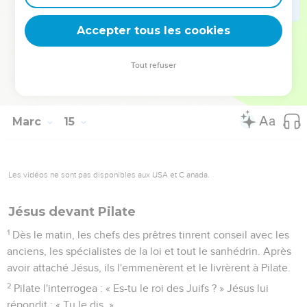
71
Alors il se mit à jurer en lançant des malédictions : « Je ne
connais pas cet homme dont vous parlez. »
Accepter tous les cookies
72
[Aussitôt, ] pour la seconde fois, un coq chanta. Pierre se
souvint alors de ce que Jésus lui avait dit : « Avant que le
Tout refuser
coq chante deux fois, tu me renieras trois fois. » Et en y
réfléchissant, il pleurait.
Marc
15
Les vidéos ne sont pas disponibles aux USA et C anada.
Jésus devant Pilate
1
Dès le matin, les chefs des prêtres tinrent conseil avec les
anciens, les spécialistes de la loi et tout le sanhédrin. Après
avoir attaché Jésus, ils l'emmenèrent et le livrèrent à Pilate.
2
Pilate l'interrogea : « Es-tu le roi des Juifs ? » Jésus lui
répondit : « Tu le dis. »