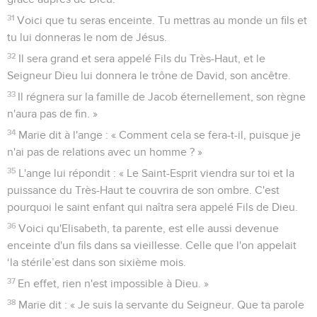
31
Voici que tu seras enceinte. Tu mettras au monde un fils et
tu lui donneras le nom de Jésus.
32
Il sera grand et sera appelé Fils du Très-Haut, et le
Seigneur Dieu lui donnera le trône de David, son ancêtre.
33
Il régnera sur la famille de Jacob éternellement, son règne
n'aura pas de fin. »
34
Marie dit à l'ange : « Comment cela se fera-t-il, puisque je
n'ai pas de relations avec un homme ? »
35
L'ange lui répondit : « Le Saint-Esprit viendra sur toi et la
puissance du Très-Haut te couvrira de son ombre. C'est
pourquoi le saint enfant qui naîtra sera appelé Fils de Dieu.
36
Voici qu'Elisabeth, ta parente, est elle aussi devenue
enceinte d'un fils dans sa vieillesse. Celle que l'on appelait
‘la stérile’est dans son sixième mois.
37
En effet, rien n'est impossible à Dieu. »
38
Marie dit : « Je suis la servante du Seigneur. Que ta parole