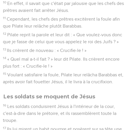
10
En effet, il savait que c'était par jalousie que les chefs des
prêtres avaient fait arrêter Jésus.
11
Cependant, les chefs des prêtres excitèrent la foule afin
que Pilate leur relâche plutôt Barabbas.
12
Pilate reprit la parole et leur dit : « Que voulez-vous donc
que je fasse de celui que vous appelez le roi des Juifs ? »
13
Ils crièrent de nouveau : « Crucifie-le ! »
14
« Quel mal a-t-il fait ? » leur dit Pilate. Ils crièrent encore
plus fort : « Crucifie-le ! »
15
Voulant satisfaire la foule, Pilate leur relâcha Barabbas et,
après avoir fait fouetter Jésus, il le livra à la crucifixion.
Les soldats se moquent de Jésus
16
Les soldats conduisirent Jésus à l'intérieur de la cour,
c'est-à-dire dans le prétoire, et ils rassemblèrent toute la
troupe.
17
Ils lui mirent un habit pourpre et posèrent sur sa tête une