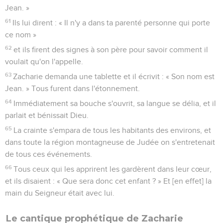
Jean. »
61
Ils lui dirent : « Il n'y a dans ta parenté personne qui porte
ce nom »
62
et ils firent des signes à son père pour savoir comment il
voulait qu'on l'appelle.
63
Zacharie demanda une tablette et il écrivit : « Son nom est
Jean. » Tous furent dans l'étonnement.
64
Immédiatement sa bouche s'ouvrit, sa langue se délia, et il
parlait et bénissait Dieu.
65
La crainte s'empara de tous les habitants des environs, et
dans toute la région montagneuse de Judée on s'entretenait
de tous ces événements.
66
Tous ceux qui les apprirent les gardèrent dans leur cœur,
et ils disaient : « Que sera donc cet enfant ? » Et [en effet] la
main du Seigneur était avec lui.
Le cantique prophétique de Zacharie