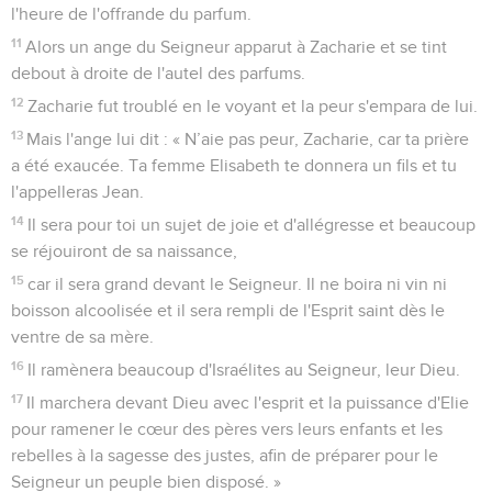
l'heure de l'offrande du parfum.
11
Alors un ange du Seigneur apparut à Zacharie et se tint
debout à droite de l'autel des parfums.
12
Zacharie fut troublé en le voyant et la peur s'empara de lui.
13
Mais l'ange lui dit : « N’aie pas peur, Zacharie, car ta prière
a été exaucée. Ta femme Elisabeth te donnera un fils et tu
l'appelleras Jean.
14
Il sera pour toi un sujet de joie et d'allégresse et beaucoup
se réjouiront de sa naissance,
15
car il sera grand devant le Seigneur. Il ne boira ni vin ni
boisson alcoolisée et il sera rempli de l'Esprit saint dès le
ventre de sa mère.
16
Il ramènera beaucoup d'Israélites au Seigneur, leur Dieu.
17
Il marchera devant Dieu avec l'esprit et la puissance d'Elie
pour ramener le cœur des pères vers leurs enfants et les
rebelles à la sagesse des justes, afin de préparer pour le
Seigneur un peuple bien disposé. »