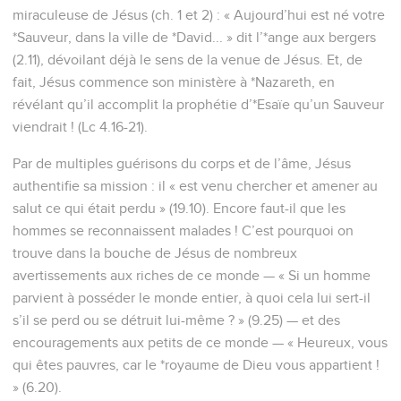
miraculeuse de Jésus (ch. 1 et 2) : « Aujourd’hui est né votre
*Sauveur, dans la ville de *David... » dit l’*ange aux bergers
(2.11), dévoilant déjà le sens de la venue de Jésus. Et, de
fait, Jésus commence son ministère à *Nazareth, en
révélant qu’il accomplit la prophétie d’*Esaïe qu’un Sauveur
viendrait ! (Lc 4.16-21).
Par de multiples guérisons du corps et de l’âme, Jésus
authentifie sa mission : il « est venu chercher et amener au
salut ce qui était perdu » (19.10). Encore faut-il que les
hommes se reconnaissent malades ! C’est pourquoi on
trouve dans la bouche de Jésus de nombreux
avertissements aux riches de ce monde — « Si un homme
parvient à posséder le monde entier, à quoi cela lui sert-il
s’il se perd ou se détruit lui-même ? » (9.25) — et des
encouragements aux petits de ce monde — « Heureux, vous
qui êtes pauvres, car le *royaume de Dieu vous appartient !
» (6.20).