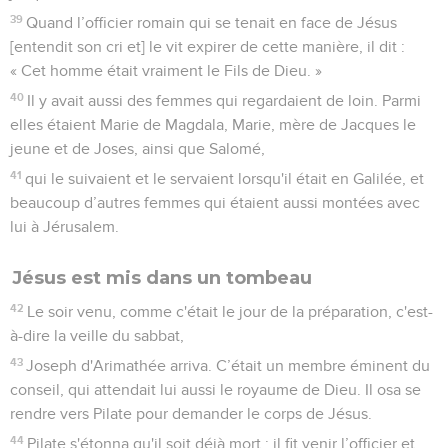
39
Quand l’officier romain qui se tenait en face de Jésus
[entendit son cri et] le vit expirer de cette manière, il dit :
« Cet homme était vraiment le Fils de Dieu. »
40
Il y avait aussi des femmes qui regardaient de loin. Parmi
elles étaient Marie de Magdala, Marie, mère de Jacques le
jeune et de Joses, ainsi que Salomé,
41
qui le suivaient et le servaient lorsqu'il était en Galilée, et
beaucoup d’autres femmes qui étaient aussi montées avec
lui à Jérusalem.
Jésus est mis dans un tombeau
42
Le soir venu, comme c'était le jour de la préparation, c'est-
à-dire la veille du sabbat,
43
Joseph d'Arimathée arriva. C’était un membre éminent du
conseil, qui attendait lui aussi le royaume de Dieu. Il osa se
rendre vers Pilate pour demander le corps de Jésus.
44
Pilate s'étonna qu'il soit déjà mort ; il fit venir l’officier et