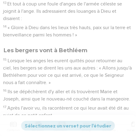
13
Et tout à coup une foule d'anges de l'armée céleste se
joignit à l'ange. Ils adressaient des louanges à Dieu et
disaient :
14
« Gloire à Dieu dans les lieux très hauts, paix sur la terre et
bienveillance parmi les hommes ! »
Les bergers vont à Bethléem
15
Lorsque les anges les eurent quittés pour retourner au
ciel, les bergers se dirent les uns aux autres : « Allons jusqu'à
Bethléhem pour voir ce qui est arrivé, ce que le Seigneur
nous a fait connaître. »
16
Ils se dépêchèrent d'y aller et ils trouvèrent Marie et
Joseph, ainsi que le nouveau-né couché dans la mangeoire.
17
Après l'avoir vu, ils racontèrent ce qui leur avait été dit au
sujet de ce petit enfant.
18
Tous ceux qui entendirent les bergers furent étonnés de
Contenus
Versions
Commentaires
Strong
Dictionnaire
ce qu'ils leur disaient.