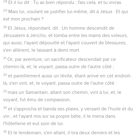
28
Et il lui dit : Tu as bien répondu ; fais cela, et tu vivras.
29
Mais lui, voulant se justifier lui-même, dit à Jésus : Et qui
est mon prochain ?
30
Et Jésus, répondant, dit : Un homme descendit de
Jérusalem à Jéricho, et tomba entre les mains des voleurs,
qui aussi, l'ayant dépouillé et l'ayant couvert de blessures,
s'en allèrent, le laissant à demi mort.
31
Or, par aventure, un sacrificateur descendait par ce
chemin-là, et, le voyant, passa outre de l'autre côté ;
32
et pareillement aussi un lévite, étant arrivé en cet endroit-
là, s'en vint, et, le voyant, passa outre de l'autre côté :
33
mais un Samaritain, allant son chemin, vint à lui, et, le
voyant, fut ému de compassion,
34
et s'approcha et banda ses plaies, y versant de l'huile et du
vin ; et l'ayant mis sur sa propre bête, il le mena dans
l'hôtellerie et eut soin de lui.
35
Et le lendemain, s'en allant, il tira deux deniers et les