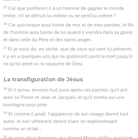
25
Car que profitera-t-il à un homme de gagner le monde
entier, s'il se détruit lui-même ou se perd lui-même ?
26
Car quiconque aura honte de moi et de mes paroles, le fils
de l'homme aura honte de lui quand il viendra dans sa gloire
et dans celle du Père et des saints anges.
27
Et je vous dis, en vérité, que de ceux qui sont ici présents,
il y en a quelques-uns qui ne goûteront point la mort jusqu'à
ce qu'ils aient vu le royaume de Dieu.
La transfiguration de Jésus
28
Et il arriva, environ huit jours après ces paroles, qu'il prit
avec lui Pierre et Jean et Jacques, et qu'il monta sur une
montagne pour prier.
29
Et comme il priait, l'apparence de son visage devint tout
autre, et son vêtement devint blanc et resplendissant
comme un éclair ;
30
et voici, deux hommes, qui étaient Moïse et Élie, parlaient