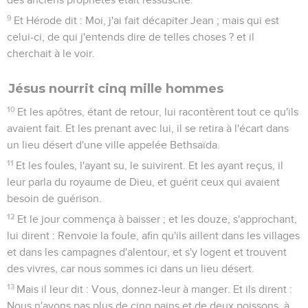
9
Et Hérode dit : Moi, j'ai fait décapiter Jean ; mais qui est
celui-ci, de qui j'entends dire de telles choses ? et il
cherchait à le voir.
Jésus nourrit cinq mille hommes
10
Et les apôtres, étant de retour, lui racontèrent tout ce qu'ils
avaient fait. Et les prenant avec lui, il se retira à l'écart dans
un lieu désert d'une ville appelée Bethsaïda.
11
Et les foules, l'ayant su, le suivirent. Et les ayant reçus, il
leur parla du royaume de Dieu, et guérit ceux qui avaient
besoin de guérison.
12
Et le jour commença à baisser ; et les douze, s'approchant,
lui dirent : Renvoie la foule, afin qu'ils aillent dans les villages
et dans les campagnes d'alentour, et s'y logent et trouvent
des vivres, car nous sommes ici dans un lieu désert.
13
Mais il leur dit : Vous, donnez-leur à manger. Et ils dirent :
Nous n'avons pas plus de cinq pains et de deux poissons, à