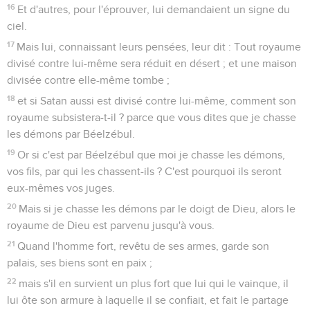
16
Et d'autres, pour l'éprouver, lui demandaient un signe du
ciel.
17
Mais lui, connaissant leurs pensées, leur dit : Tout royaume
divisé contre lui-même sera réduit en désert ; et une maison
divisée contre elle-même tombe ;
18
et si Satan aussi est divisé contre lui-même, comment son
royaume subsistera-t-il ? parce que vous dites que je chasse
les démons par Béelzébul.
19
Or si c'est par Béelzébul que moi je chasse les démons,
vos fils, par qui les chassent-ils ? C'est pourquoi ils seront
eux-mêmes vos juges.
20
Mais si je chasse les démons par le doigt de Dieu, alors le
royaume de Dieu est parvenu jusqu'à vous.
21
Quand l'homme fort, revêtu de ses armes, garde son
palais, ses biens sont en paix ;
22
mais s'il en survient un plus fort que lui qui le vainque, il
lui ôte son armure à laquelle il se confiait, et fait le partage