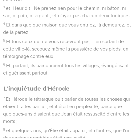
3
et il leur dit : Ne prenez rien pour le chemin, ni bâton, ni
sac, ni pain, ni argent ; et n'ayez pas chacun deux tuniques.
4
Et dans quelque maison que vous entriez, là demeurez, et
de là partez.
5
Et tous ceux qui ne vous recevront pas,... en sortant de
cette ville-là, secouez même la poussière de vos pieds, en
témoignage contre eux.
6
Et, partant, ils parcouraient tous les villages, évangélisant
et guérissant partout.
L'inquiétude d'Hérode
7
Et Hérode le tétrarque ouït parler de toutes les choses qui
étaient faites par lui ; et il était en perplexité, parce que
quelques-uns disaient que Jean était ressuscité d'entre les
morts ;
8
et quelques-uns, qu'Élie était apparu ; et d'autres, que l'un
des anciens prophètes était ressuscité.