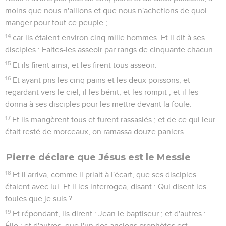
moins que nous n'allions et que nous n'achetions de quoi
manger pour tout ce peuple ;
14
car ils étaient environ cinq mille hommes. Et il dit à ses
disciples : Faites-les asseoir par rangs de cinquante chacun.
15
Et ils firent ainsi, et les firent tous asseoir.
16
Et ayant pris les cinq pains et les deux poissons, et
regardant vers le ciel, il les bénit, et les rompit ; et il les
donna à ses disciples pour les mettre devant la foule.
17
Et ils mangèrent tous et furent rassasiés ; et de ce qui leur
était resté de morceaux, on ramassa douze paniers.
Pierre déclare que Jésus est le Messie
18
Et il arriva, comme il priait à l'écart, que ses disciples
étaient avec lui. Et il les interrogea, disant : Qui disent les
foules que je suis ?
19
Et répondant, ils dirent : Jean le baptiseur ; et d'autres :
Élie ; et d'autres, que l'un des anciens prophètes est