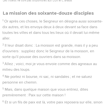
Les vidéos ne sont pas disponibles aux USA et C anada.
La mission des soixante-douze disciples
1
Or après ces choses, le Seigneur en désigna aussi soixante-
dix autres, et les envoya deux à deux devant sa face dans
toutes les villes et dans tous les lieux où il devait lui-même
aller.
2
Il leur disait donc : La moisson est grande, mais il y a peu
d'ouvriers : suppliez donc le Seigneur de la moisson, en
sorte qu'il pousse des ouvriers dans sa moisson.
3
Allez ; voici, moi je vous envoie comme des agneaux au
milieu des loups.
4
Ne portez ni bourse, ni sac, ni sandales ; et ne saluez
personne en chemin.
5
Mais, dans quelque maison que vous entriez, dites
premièrement : Paix sur cette maison !
6
Et si un fils de paix est là, votre paix reposera sur elle, sinon