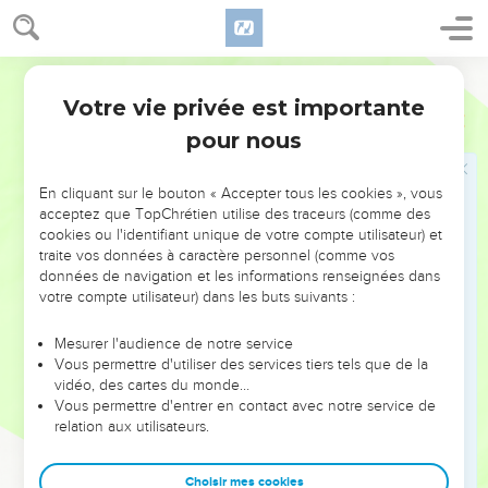
Et la femme, voyant qu'elle n'était pas cachée, vint en
tremblant, et, se jetant devant lui, déclara devant tout le
peuple pour quelle raison elle l'avait touché, et comment
Darby
elle avait été guérie instantanément.
Votre vie privée est importante
48
Luc
8
Et il lui dit : Aie bon courage, ma fille ; ta foi t'a guérie ; va-
pour nous
t'en en paix.
49
-Comme il parlait encore, il vient quelqu'un de chez le
En cliquant sur le bouton « Accepter tous les cookies », vous
chef de synagogue, lui disant : Ta fille est morte, ne
acceptez que TopChrétien utilise des traceurs (comme des
tourmente pas le maître.
cookies ou l'identifiant unique de votre compte utilisateur) et
50
traite vos données à caractère personnel (comme vos
Et Jésus, l'ayant entendu, lui répondit, disant : Ne crains
données de navigation et les informations renseignées dans
pas, crois seulement, et elle sera sauvée.
votre compte utilisateur) dans les buts suivants :
51
Et quand il fut arrivé à la maison, il ne permit à personne
d'entrer, sinon à Pierre et à Jean et à Jacques, et au père de
Mesurer l'audience de notre service
Vous permettre d'utiliser des services tiers tels que de la
la jeune fille et à la mère.
vidéo, des cartes du monde…
52
Et tous pleuraient et se lamentaient sur elle ; et il leur dit :
Vous permettre d'entrer en contact avec notre service de
Ne pleurez pas, car elle n'est pas morte, mais elle dort.
relation aux utilisateurs.
53
Et ils se riaient de lui, sachant qu'elle était morte.
Choisir mes cookies
54