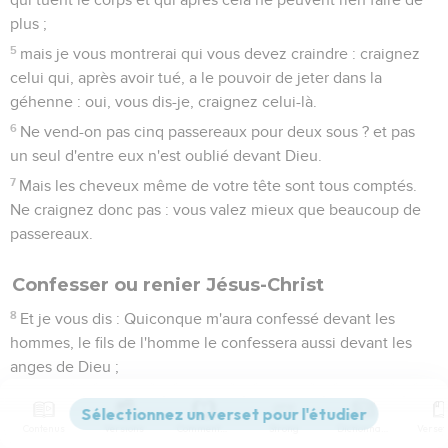
plus ;
5
mais je vous montrerai qui vous devez craindre : craignez
celui qui, après avoir tué, a le pouvoir de jeter dans la
géhenne : oui, vous dis-je, craignez celui-là.
6
Ne vend-on pas cinq passereaux pour deux sous ? et pas
un seul d'entre eux n'est oublié devant Dieu.
7
Mais les cheveux même de votre tête sont tous comptés.
Ne craignez donc pas : vous valez mieux que beaucoup de
passereaux.
Confesser ou renier Jésus-Christ
8
Et je vous dis : Quiconque m'aura confessé devant les
hommes, le fils de l'homme le confessera aussi devant les
anges de Dieu ;
9
mais celui qui m'aura renié devant les hommes sera renié
devant les anges de Dieu.
Contenus
Versions
Commentaires
Strong
Dictionnaire
10