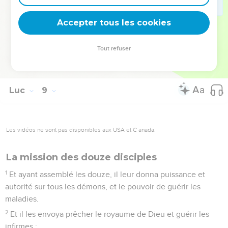
Mais lui, les ayant tous mis dehors, et l'ayant prise par la
main, cria, disant : Jeune fille, lève-toi.
Accepter tous les cookies
55
Et son esprit retourna en elle, et elle se leva
immédiatement ; et il commanda qu'on lui donnât à manger.
Tout refuser
56
Et ses parents étaient hors d'eux ; et il leur enjoignit de ne
dire à personne ce qui était arrivé.
Luc
9
Les vidéos ne sont pas disponibles aux USA et C anada.
La mission des douze disciples
1
Et ayant assemblé les douze, il leur donna puissance et
autorité sur tous les démons, et le pouvoir de guérir les
maladies.
2
Et il les envoya prêcher le royaume de Dieu et guérir les
infirmes ;