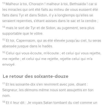
13
Malheur à toi, Chorazin ! malheur à toi, Bethsaïda ! car si
les miracles qui ont été faits au milieu de vous eussent été
faits dans Tyr et dans Sidon, il y a longtemps qu'elles se
seraient repenties, s'étant assises dans le sac et la cendre ;
14
mais le sort de Tyr et de Sidon, au jugement, sera plus
supportable que le vôtre.
15
Et toi, Capernaüm, qui as été élevée jusqu'au ciel, tu seras
abaissée jusque dans le hadès.
16
Celui qui vous écoute, m'écoute ; et celui qui vous rejette,
me rejette ; et celui qui me rejette, rejette celui qui m'a
envoyé.
Le retour des soixante-douze
17
Et les soixante-dix s'en revinrent avec joie, disant :
Seigneur, les démons même nous sont assujettis en ton
nom.
18
Et il leur dit : Je voyais Satan tombant du ciel comme un