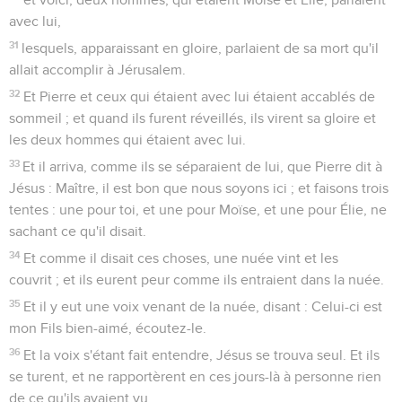
avec lui,
31
lesquels, apparaissant en gloire, parlaient de sa mort qu'il
allait accomplir à Jérusalem.
32
Et Pierre et ceux qui étaient avec lui étaient accablés de
sommeil ; et quand ils furent réveillés, ils virent sa gloire et
les deux hommes qui étaient avec lui.
33
Et il arriva, comme ils se séparaient de lui, que Pierre dit à
Jésus : Maître, il est bon que nous soyons ici ; et faisons trois
tentes : une pour toi, et une pour Moïse, et une pour Élie, ne
sachant ce qu'il disait.
34
Et comme il disait ces choses, une nuée vint et les
couvrit ; et ils eurent peur comme ils entraient dans la nuée.
35
Et il y eut une voix venant de la nuée, disant : Celui-ci est
mon Fils bien-aimé, écoutez-le.
36
Et la voix s'étant fait entendre, Jésus se trouva seul. Et ils
se turent, et ne rapportèrent en ces jours-là à personne rien
de ce qu'ils avaient vu.