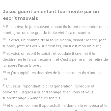
Jésus guérit un enfant tourmenté par un
esprit mauvais
37
Et il arriva, le jour suivant, quand ils furent descendus de la
montagne, qu'une grande foule vint à sa rencontre.
38
Et voici, un homme de la foule s'écria, disant : Maître, je te
supplie, jette les yeux sur mon fils, car il est mon unique ;
39
et voici, un esprit le saisit ; et soudain il crie ; et il le
déchire, en le faisant écumer ; et c'est à peine s'il se retire de
lui après l'avoir broyé ;
40
et j'ai supplié tes disciples de le chasser, et ils n'ont pas
pu.
41
Et Jésus, répondant, dit : O génération incrédule et
perverse, jusques à quand serai-je avec vous et vous
supporterai-je ? Amène ici ton fils.
42
Et encore, comme il approchait, le démon le renversa et le