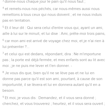
3
donne-nous chaque jour le pain qu'il nous faut ;
4
et remets-nous nos péchés, car nous-mêmes aussi nous
remettons à tous ceux qui nous doivent ; et ne nous induis
pas en tentation.
5
Et il leur dit : Qui sera celui d'entre vous qui, ayant un ami,
aille à lui sur le minuit, et lui dise : Ami, prête-moi trois pains,
6
car mon ami est arrivé de voyage chez moi, et je n'ai rien à
lui présenter ?...
7
et celui qui est dedans, répondant, dira : Ne m'importune
pas ; la porte est déjà fermée, et mes enfants sont au lit avec
moi ; je ne puis me lever et t'en donner. -
8
Je vous dis que, bien qu'il ne se lève pas et ne lui en
donne pas parce qu'il est son ami, pourtant, à cause de son
importunité, il se lèvera et lui en donnera autant qu'il en a
besoin.
9
Et moi, je vous dis : Demandez, et il vous sera donné ;
cherchez, et vous trouverez ; heurtez, et il vous sera ouvert ;