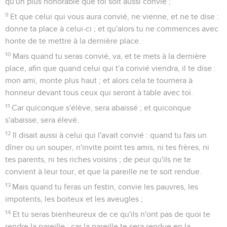
qu'un plus honorable que toi soit aussi convié ;
9
Et que celui qui vous aura convié, ne vienne, et ne te dise :
donne ta place à celui-ci ; et qu'alors tu ne commences avec
honte de te mettre à la dernière place.
10
Mais quand tu seras convié, va, et te mets à la dernière
place, afin que quand celui qui t'a convié viendra, il te dise :
mon ami, monte plus haut ; et alors cela te tournera à
honneur devant tous ceux qui seront à table avec toi.
11
Car quiconque s'élève, sera abaissé ; et quiconque
s'abaisse, sera élevé.
12
Il disait aussi à celui qui l'avait convié : quand tu fais un
dîner ou un souper, n'invite point tes amis, ni tes frères, ni
tes parents, ni tes riches voisins ; de peur qu'ils ne te
convient à leur tour, et que la pareille ne te soit rendue.
13
Mais quand tu feras un festin, convie les pauvres, les
impotents, les boiteux et les aveugles ;
14
Et tu seras bienheureux de ce qu'ils n'ont pas de quoi te
rendre la pareille ; car la pareille te sera rendue en la