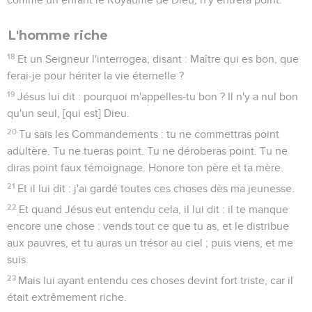
L'homme riche
18
Et un Seigneur l'interrogea, disant : Maître qui es bon, que
ferai-je pour hériter la vie éternelle ?
19
Jésus lui dit : pourquoi m'appelles-tu bon ? Il n'y a nul bon
qu'un seul, [qui est] Dieu.
20
Tu sais les Commandements : tu ne commettras point
adultère. Tu ne tueras point. Tu ne déroberas point. Tu ne
diras point faux témoignage. Honore ton père et ta mère.
21
Et il lui dit : j'ai gardé toutes ces choses dès ma jeunesse.
22
Et quand Jésus eut entendu cela, il lui dit : il te manque
encore une chose : vends tout ce que tu as, et le distribue
aux pauvres, et tu auras un trésor au ciel ; puis viens, et me
suis.
23
Mais lui ayant entendu ces choses devint fort triste, car il
était extrêmement riche.