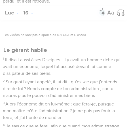
perdu, et il est retrouvé.
Luc
16
Les vidéos ne sont pas disponibles aux USA et C anada.
Le gérant habile
1
Il disait aussi à ses Disciples : Il y avait un homme riche qui
avait un économe, lequel fut accusé devant lui comme
dissipateur de ses biens.
2
Sur quoi l'ayant appelé, il lui dit : qu'est-ce que j'entends
dire de toi ? Rends compte de ton administration ; car tu
n'auras plus le pouvoir d'administrer mes biens.
3
Alors l'économe dit en lui-même : que ferai-je, puisque
mon maître m'ôte l'administration ? je ne puis pas fouir la
terre, et j'ai honte de mendier.
4
Je sais ce que je ferai, afin que quand mon administration