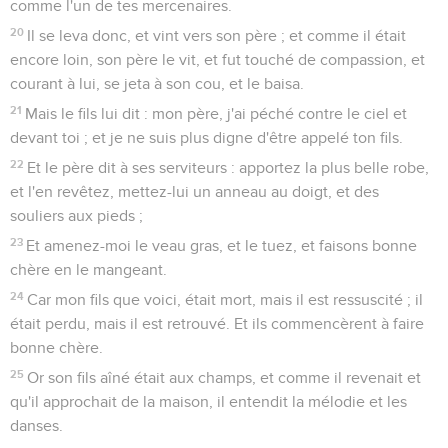
comme l'un de tes mercenaires.
20
Il se leva donc, et vint vers son père ; et comme il était
encore loin, son père le vit, et fut touché de compassion, et
courant à lui, se jeta à son cou, et le baisa.
21
Mais le fils lui dit : mon père, j'ai péché contre le ciel et
devant toi ; et je ne suis plus digne d'être appelé ton fils.
22
Et le père dit à ses serviteurs : apportez la plus belle robe,
et l'en revêtez, mettez-lui un anneau au doigt, et des
souliers aux pieds ;
23
Et amenez-moi le veau gras, et le tuez, et faisons bonne
chère en le mangeant.
24
Car mon fils que voici, était mort, mais il est ressuscité ; il
était perdu, mais il est retrouvé. Et ils commencèrent à faire
bonne chère.
25
Or son fils aîné était aux champs, et comme il revenait et
qu'il approchait de la maison, il entendit la mélodie et les
danses.