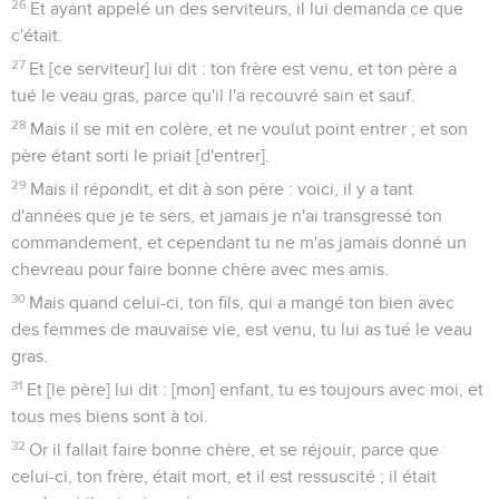
26
Et ayant appelé un des serviteurs, il lui demanda ce que
c'était.
27
Et [ce serviteur] lui dit : ton frère est venu, et ton père a
tué le veau gras, parce qu'il l'a recouvré sain et sauf.
28
Mais il se mit en colère, et ne voulut point entrer ; et son
père étant sorti le priait [d'entrer].
29
Mais il répondit, et dit à son père : voici, il y a tant
d'années que je te sers, et jamais je n'ai transgressé ton
commandement, et cependant tu ne m'as jamais donné un
chevreau pour faire bonne chère avec mes amis.
30
Mais quand celui-ci, ton fils, qui a mangé ton bien avec
des femmes de mauvaise vie, est venu, tu lui as tué le veau
gras.
31
Et [le père] lui dit : [mon] enfant, tu es toujours avec moi, et
tous mes biens sont à toi.
32
Or il fallait faire bonne chère, et se réjouir, parce que
celui-ci, ton frère, était mort, et il est ressuscité ; il était