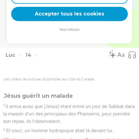
voulu rassembler tes enfants, comme la poule [rassemble]
ses poussins sous [ses] ailes, et vous ne l'avez point voulu ?
Accepter tous les cookies
35
Voici, votre maison va être déserte ; et je vous dis en
vérité, que vous ne me verrez point jusqu'à ce qu'il arrivera
Tout refuser
que vous direz : béni [soit] celui qui vient au nom du
Seigneur.
Luc
14
Les vidéos ne sont pas disponibles aux USA et C anada.
Jésus guérit un malade
1
Il arriva aussi que [Jésus] étant entré un jour de Sabbat dans
la maison d'un des principaux des Pharisiens, pour prendre
son repas, ils l'observaient.
2
Et voici, un homme hydropique était là devant lui.
3