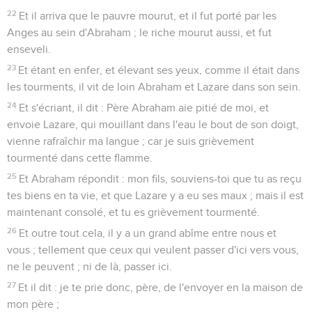
22
Et il arriva que le pauvre mourut, et il fut porté par les
Anges au sein d'Abraham ; le riche mourut aussi, et fut
enseveli.
23
Et étant en enfer, et élevant ses yeux, comme il était dans
les tourments, il vit de loin Abraham et Lazare dans son sein.
24
Et s'écriant, il dit : Père Abraham aie pitié de moi, et
envoie Lazare, qui mouillant dans l'eau le bout de son doigt,
vienne rafraîchir ma langue ; car je suis grièvement
tourmenté dans cette flamme.
25
Et Abraham répondit : mon fils, souviens-toi que tu as reçu
tes biens en ta vie, et que Lazare y a eu ses maux ; mais il est
maintenant consolé, et tu es grièvement tourmenté.
26
Et outre tout cela, il y a un grand abîme entre nous et
vous ; tellement que ceux qui veulent passer d'ici vers vous,
ne le peuvent ; ni de là, passer ici.
27
Et il dit : je te prie donc, père, de l'envoyer en la maison de
mon père ;