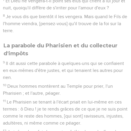
Et Dieu ne vengera-t-il point ses élus qui crient à lui jour et
nuit, quoiqu'il diffère de s'irriter pour l'amour d'eux ?
8
Je vous dis que bientôt il les vengera. Mais quand le Fils de
l'homme viendra, [pensez-vous] qu'il trouve de la foi sur la
terre.
La parabole du Pharisien et du collecteur
d'impôts
9
Il dit aussi cette parabole à quelques-uns qui se confiaient
en eux-mêmes d'être justes, et qui tenaient les autres pour
rien.
10
Deux hommes montèrent au Temple pour prier, l'un
Pharisien ; et l'autre, péager.
11
Le Pharisien se tenant à l'écart priait en lui-même en ces
termes : ô Dieu ! je te rends grâces de ce que je ne suis point
comme le reste des hommes, [qui sont] ravisseurs, injustes,
adultères, ni même comme ce péager.
12