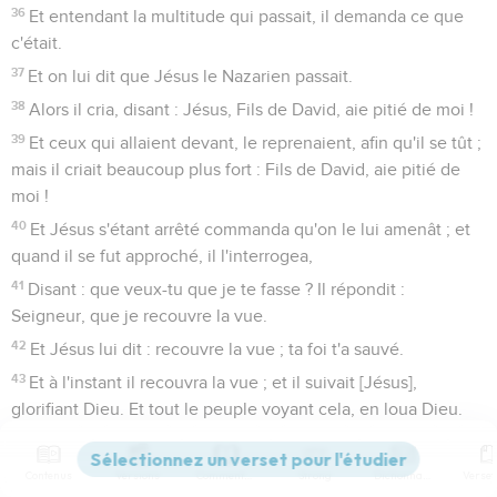
36
Et entendant la multitude qui passait, il demanda ce que
c'était.
37
Et on lui dit que Jésus le Nazarien passait.
38
Alors il cria, disant : Jésus, Fils de David, aie pitié de moi !
39
Et ceux qui allaient devant, le reprenaient, afin qu'il se tût ;
mais il criait beaucoup plus fort : Fils de David, aie pitié de
moi !
40
Et Jésus s'étant arrêté commanda qu'on le lui amenât ; et
quand il se fut approché, il l'interrogea,
41
Disant : que veux-tu que je te fasse ? Il répondit :
Seigneur, que je recouvre la vue.
42
Et Jésus lui dit : recouvre la vue ; ta foi t'a sauvé.
43
Et à l'instant il recouvra la vue ; et il suivait [Jésus],
glorifiant Dieu. Et tout le peuple voyant cela, en loua Dieu.
Luc
19
Contenus
Versions
Commentaires
Strong
Dictionnaire