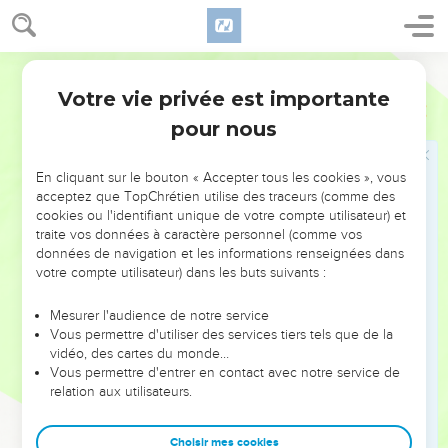
29
Il en viendra aussi d'Orient, et d'Occident, et du
Septentrion, et du Midi, qui seront à table dans le Royaume
de Dieu.
Martin
30
Et voici, ceux qui sont les derniers seront les premiers, et
Votre vie privée est importante
Luc
13
ceux qui sont les premiers seront les derniers.
pour nous
Jésus et Jérusalem
En cliquant sur le bouton « Accepter tous les cookies », vous
acceptez que TopChrétien utilise des traceurs (comme des
31
En ce même jour-là quelques Pharisiens vinrent à lui et lui
cookies ou l'identifiant unique de votre compte utilisateur) et
dirent : retire-toi et t'en va d'ici ; car Hérode te veut tuer.
traite vos données à caractère personnel (comme vos
32
Et il leur répondit : allez, et dites à ce renard : voici, je
données de navigation et les informations renseignées dans
votre compte utilisateur) dans les buts suivants :
chasse les démons, et j'achève aujourd'hui et demain de
faire des guérisons, et le troisième jour je prends fin.
Mesurer l'audience de notre service
33
C'est pourquoi il me faut marcher aujourd'hui et demain, et
Vous permettre d'utiliser des services tiers tels que de la
vidéo, des cartes du monde…
le jour suivant ; car il n'arrive point qu'un Prophète meure
Vous permettre d'entrer en contact avec notre service de
hors de Jérusalem.
relation aux utilisateurs.
34
Jérusalem, Jérusalem, qui tues les Prophètes, et qui
lapides ceux qui te sont envoyés ; combien de fois ai-je
Choisir mes cookies