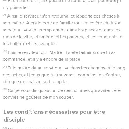
Et un autre dit : j'ai épousé une femme, c'est pourquoi je
n'y puis aller.
21
Ainsi le serviteur s'en retourna, et rapporta ces choses à
son maître. Alors le père de famille tout en colère, dit à son
serviteur : va-t'en promptement dans les places et dans les
rues de la ville, et amène ici les pauvres, et les impotents, et
les boiteux et les aveugles.
22
Puis le serviteur dit : Maître, il a été fait ainsi que tu as
commandé, et il y a encore de la place.
23
Et le maître dit au serviteur : va dans les chemins et le long
des haies, et [ceux que tu trouveras], contrains-les d'entrer,
afin que ma maison soit remplie.
24
Car je vous dis qu'aucun de ces hommes qui avaient été
conviés ne goûtera de mon souper.
Les conditions nécessaires pour être
disciple
25