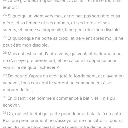
Or de grandes troupes allaient avec lui ; et lui se tournant
leur dit :
26
Si quelqu'un vient vers moi, et ne hait pas son père et sa
mère, et sa femme et ses enfants, et ses frères, et ses
soeurs, et même sa propre vie, il ne peut être mon disciple.
27
Et quiconque ne porte sa croix, et ne vient après moi, il ne
peut être mon disciple.
28
Mais qui est celui d'entre vous, qui voulant bâtir une tour,
ne s'asseye premièrement, et ne calcule la dépense pour
voir s'il a de quoi l'achever ?
29
De peur qu'après en avoir jeté le fondement, et n'ayant pu
achever, tous ceux qui le verront ne commencent à se
moquer de lui ;
30
En disant : cet homme a commencé à bâtir, et il n'a pu
achever.
31
Ou, qui est le Roi qui parte pour donner bataille à un autre
Roi, qui premièrement ne s'asseye, et ne consulte s'il pourra
avec dix mille [hommes] aller à la rencontre de celui qui