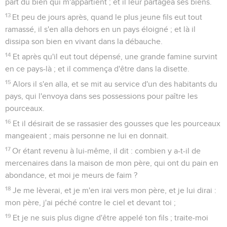
part du bien qui m'appartient ; et il leur partagea ses biens.
13
Et peu de jours après, quand le plus jeune fils eut tout
ramassé, il s'en alla dehors en un pays éloigné ; et là il
dissipa son bien en vivant dans la débauche.
14
Et après qu'il eut tout dépensé, une grande famine survint
en ce pays-là ; et il commença d'être dans la disette.
15
Alors il s'en alla, et se mit au service d'un des habitants du
pays, qui l'envoya dans ses possessions pour paître les
pourceaux.
16
Et il désirait de se rassasier des gousses que les pourceaux
mangeaient ; mais personne ne lui en donnait.
17
Or étant revenu à lui-même, il dit : combien y a-t-il de
mercenaires dans la maison de mon père, qui ont du pain en
abondance, et moi je meurs de faim ?
18
Je me lèverai, et je m'en irai vers mon père, et je lui dirai :
mon père, j'ai péché contre le ciel et devant toi ;
19
Et je ne suis plus digne d'être appelé ton fils ; traite-moi