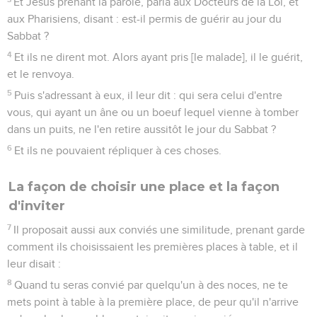
Et Jésus prenant la parole, parla aux Docteurs de la Loi, et
aux Pharisiens, disant : est-il permis de guérir au jour du
Sabbat ?
4
Et ils ne dirent mot. Alors ayant pris [le malade], il le guérit,
et le renvoya.
5
Puis s'adressant à eux, il leur dit : qui sera celui d'entre
vous, qui ayant un âne ou un boeuf lequel vienne à tomber
dans un puits, ne l'en retire aussitôt le jour du Sabbat ?
6
Et ils ne pouvaient répliquer à ces choses.
La façon de choisir une place et la façon
d'inviter
7
Il proposait aussi aux conviés une similitude, prenant garde
comment ils choisissaient les premières places à table, et il
leur disait :
8
Quand tu seras convié par quelqu'un à des noces, ne te
mets point à table à la première place, de peur qu'il n'arrive