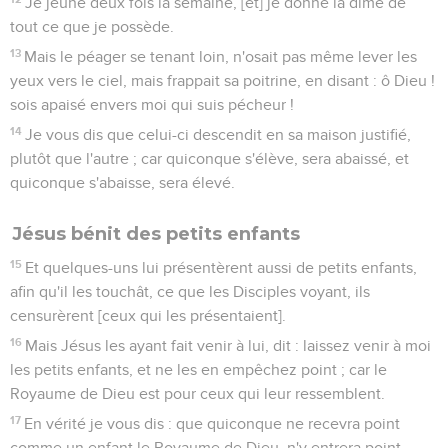
Je jeûne deux fois la semaine, [et] je donne la dîme de
tout ce que je possède.
13
Mais le péager se tenant loin, n'osait pas même lever les
yeux vers le ciel, mais frappait sa poitrine, en disant : ô Dieu !
sois apaisé envers moi qui suis pécheur !
14
Je vous dis que celui-ci descendit en sa maison justifié,
plutôt que l'autre ; car quiconque s'élève, sera abaissé, et
quiconque s'abaisse, sera élevé.
Jésus bénit des petits enfants
15
Et quelques-uns lui présentèrent aussi de petits enfants,
afin qu'il les touchât, ce que les Disciples voyant, ils
censurèrent [ceux qui les présentaient].
16
Mais Jésus les ayant fait venir à lui, dit : laissez venir à moi
les petits enfants, et ne les en empêchez point ; car le
Royaume de Dieu est pour ceux qui leur ressemblent.
17
En vérité je vous dis : que quiconque ne recevra point
comme un enfant le Royaume de Dieu, n'y entrera point.