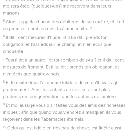
me sera ôtée, [quelques-uns] me reçoivent dans leurs
maisons.
5
Alors il appela chacun des débiteurs de son maître, et il dit
au premier : combien dois-tu à mon maître ?
6
Il dit : cent mesures d'huile. Et il lui dit : prends ton
obligation, et t'assieds sur-le-champ, et n'en écris que
cinquante.
7
Puis il dit à un autre : et toi combien dois-tu ? et il dit : cent
mesures de froment. Et il lui dit : prends ton obligation, et
n'en écris que quatre-vingts.
8
Et le maître loua l'économe infidèle de ce qu'il avait agi
prudemment. Ainsi les enfants de ce siècle sont plus
prudents en leur génération, que les enfants de lumière.
9
Et moi aussi je vous dis : faites-vous des amis des richesses
iniques ; afin que quand vous viendrez à manquer, ils vous
reçoivent dans les Tabernacles éternels.
10
Celui qui est fidèle en très peu de chose, est fidèle aussi