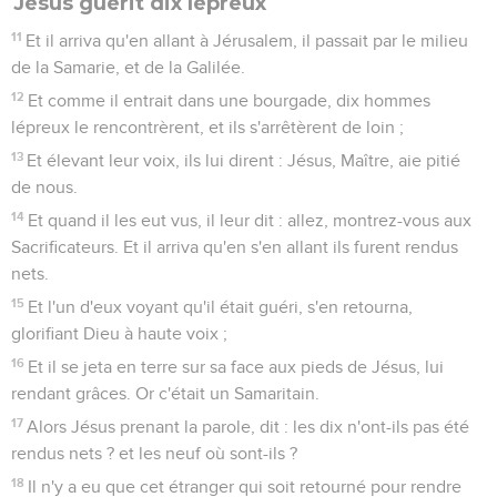
Jésus guérit dix lépreux
11
Et il arriva qu'en allant à Jérusalem, il passait par le milieu
de la Samarie, et de la Galilée.
12
Et comme il entrait dans une bourgade, dix hommes
lépreux le rencontrèrent, et ils s'arrêtèrent de loin ;
13
Et élevant leur voix, ils lui dirent : Jésus, Maître, aie pitié
de nous.
14
Et quand il les eut vus, il leur dit : allez, montrez-vous aux
Sacrificateurs. Et il arriva qu'en s'en allant ils furent rendus
nets.
15
Et l'un d'eux voyant qu'il était guéri, s'en retourna,
glorifiant Dieu à haute voix ;
16
Et il se jeta en terre sur sa face aux pieds de Jésus, lui
rendant grâces. Or c'était un Samaritain.
17
Alors Jésus prenant la parole, dit : les dix n'ont-ils pas été
rendus nets ? et les neuf où sont-ils ?
18
Il n'y a eu que cet étranger qui soit retourné pour rendre