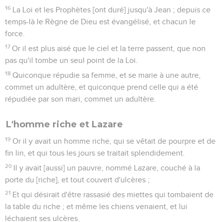
16
La Loi et les Prophètes [ont duré] jusqu'à Jean ; depuis ce
temps-là le Règne de Dieu est évangélisé, et chacun le
force.
17
Or il est plus aisé que le ciel et la terre passent, que non
pas qu'il tombe un seul point de la Loi.
18
Quiconque répudie sa femme, et se marie à une autre,
commet un adultère, et quiconque prend celle qui a été
répudiée par son mari, commet un adultère.
L'homme riche et Lazare
19
Or il y avait un homme riche, qui se vêtait de pourpre et de
fin lin, et qui tous les jours se traitait splendidement.
20
Il y avait [aussi] un pauvre, nommé Lazare, couché à la
porte du [riche], et tout couvert d'ulcères ;
21
Et qui désirait d'être rassasié des miettes qui tombaient de
la table du riche ; et même les chiens venaient, et lui
léchaient ses ulcères.