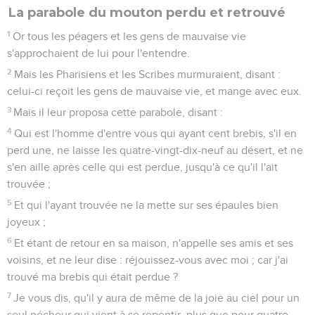
La parabole du mouton perdu et retrouvé
1
Or tous les péagers et les gens de mauvaise vie
s'approchaient de lui pour l'entendre.
2
Mais les Pharisiens et les Scribes murmuraient, disant :
celui-ci reçoit les gens de mauvaise vie, et mange avec eux.
3
Mais il leur proposa cette parabole, disant :
4
Qui est l'homme d'entre vous qui ayant cent brebis, s'il en
perd une, ne laisse les quatre-vingt-dix-neuf au désert, et ne
s'en aille après celle qui est perdue, jusqu'à ce qu'il l'ait
trouvée ;
5
Et qui l'ayant trouvée ne la mette sur ses épaules bien
joyeux ;
6
Et étant de retour en sa maison, n'appelle ses amis et ses
voisins, et ne leur dise : réjouissez-vous avec moi ; car j'ai
trouvé ma brebis qui était perdue ?
7
Je vous dis, qu'il y aura de même de la joie au ciel pour un
seul pécheur qui vient à se repentir, plus que pour quatre-