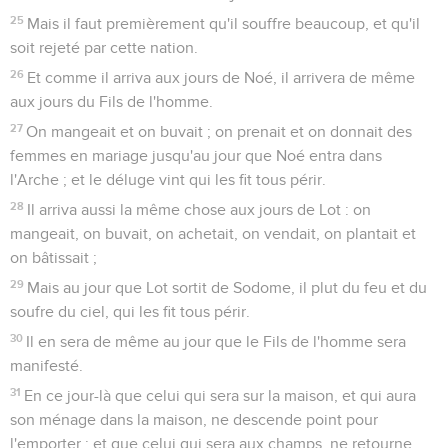
25
Mais il faut premièrement qu'il souffre beaucoup, et qu'il
soit rejeté par cette nation.
26
Et comme il arriva aux jours de Noé, il arrivera de même
aux jours du Fils de l'homme.
27
On mangeait et on buvait ; on prenait et on donnait des
femmes en mariage jusqu'au jour que Noé entra dans
l'Arche ; et le déluge vint qui les fit tous périr.
28
Il arriva aussi la même chose aux jours de Lot : on
mangeait, on buvait, on achetait, on vendait, on plantait et
on bâtissait ;
29
Mais au jour que Lot sortit de Sodome, il plut du feu et du
soufre du ciel, qui les fit tous périr.
30
Il en sera de même au jour que le Fils de l'homme sera
manifesté.
31
En ce jour-là que celui qui sera sur la maison, et qui aura
son ménage dans la maison, ne descende point pour
l'emporter ; et que celui qui sera aux champs, ne retourne