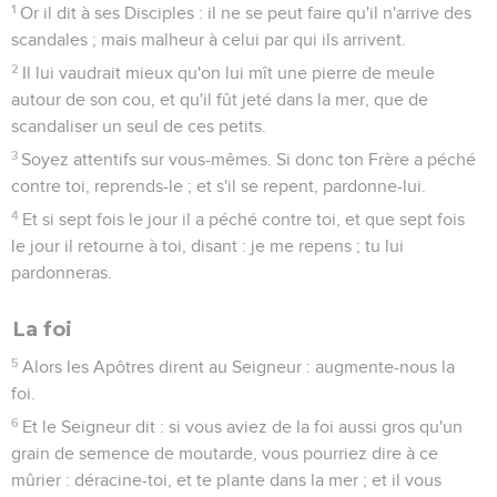
1
Or il dit à ses Disciples : il ne se peut faire qu'il n'arrive des
scandales ; mais malheur à celui par qui ils arrivent.
2
Il lui vaudrait mieux qu'on lui mît une pierre de meule
autour de son cou, et qu'il fût jeté dans la mer, que de
scandaliser un seul de ces petits.
3
Soyez attentifs sur vous-mêmes. Si donc ton Frère a péché
contre toi, reprends-le ; et s'il se repent, pardonne-lui.
4
Et si sept fois le jour il a péché contre toi, et que sept fois
le jour il retourne à toi, disant : je me repens ; tu lui
pardonneras.
La foi
5
Alors les Apôtres dirent au Seigneur : augmente-nous la
foi.
6
Et le Seigneur dit : si vous aviez de la foi aussi gros qu'un
grain de semence de moutarde, vous pourriez dire à ce
mûrier : déracine-toi, et te plante dans la mer ; et il vous