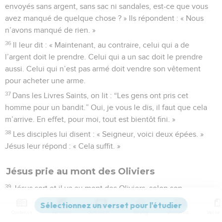
envoyés sans argent, sans sac ni sandales, est-ce que vous
avez manqué de quelque chose ? » Ils répondent : « Nous
n’avons manqué de rien. »
36
Il leur dit : « Maintenant, au contraire, celui qui a de
l’argent doit le prendre. Celui qui a un sac doit le prendre
aussi. Celui qui n’est pas armé doit vendre son vêtement
pour acheter une arme.
37
Dans les Livres Saints, on lit : “Les gens ont pris cet
homme pour un bandit.” Oui, je vous le dis, il faut que cela
m’arrive. En effet, pour moi, tout est bientôt fini. »
38
Les disciples lui disent : « Seigneur, voici deux épées. »
Jésus leur répond : « Cela suffit. »
Jésus prie au mont des Oliviers
39
Jésus sort et il va au mont des Oliviers, selon son
habitude. Ses disciples le suivent.
Contenus
Versions
Commentaires
Strong
Dictionnaire
40
Quand il arrive à cet endroit, il leur dit : « Priez pour