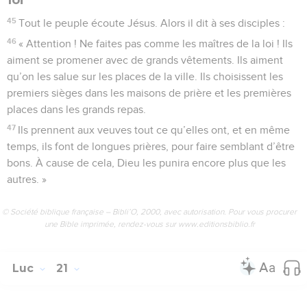
45
Tout le peuple écoute Jésus. Alors il dit à ses disciples :
46
« Attention ! Ne faites pas comme les maîtres de la loi ! Ils
aiment se promener avec de grands vêtements. Ils aiment
qu’on les salue sur les places de la ville. Ils choisissent les
premiers sièges dans les maisons de prière et les premières
places dans les grands repas.
47
Ils prennent aux veuves tout ce qu’elles ont, et en même
temps, ils font de longues prières, pour faire semblant d’être
bons. À cause de cela, Dieu les punira encore plus que les
autres. »
© Société biblique française – Bibli’O, 2000, avec autorisation. Pour vous procurer
une Bible imprimée, rendez-vous sur www.editionsbiblio.fr
Luc
21