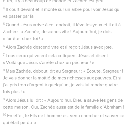
effet, il y a beaucoup de monde et Zachée est petit.
4
Il court devant et il monte sur un arbre pour voir Jésus qui
va passer par là.
5
Quand Jésus arrive à cet endroit, il lève les yeux et il dit à
Zachée : « Zachée, descends vite ! Aujourd’hui, je dois
m’arrêter chez toi ! »
6
Alors Zachée descend vite et il reçoit Jésus avec joie.
7
Tous ceux qui voient cela critiquent Jésus et disent :
« Voilà que Jésus s’arrête chez un pécheur ! »
8
Mais Zachée, debout, dit au Seigneur : « Écoute, Seigneur !
Je vais donner la moitié de mes richesses aux pauvres. Et si
j’ai pris trop d’argent à quelqu’un, je vais lui rendre quatre
fois plus ! »
9
Alors Jésus lui dit : « Aujourd’hui, Dieu a sauvé les gens de
cette maison. Oui, Zachée aussi est de la famille d’Abraham !
10
En effet, le Fils de l’homme est venu chercher et sauver ce
qui était perdu. »