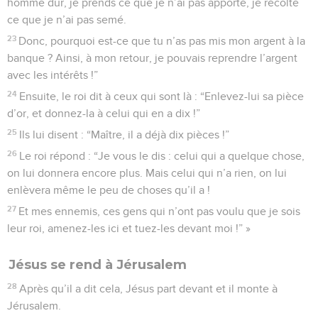
homme dur, je prends ce que je n’ai pas apporté, je récolte
ce que je n’ai pas semé.
23
Donc, pourquoi est-ce que tu n’as pas mis mon argent à la
banque ? Ainsi, à mon retour, je pouvais reprendre l’argent
avec les intérêts !”
24
Ensuite, le roi dit à ceux qui sont là : “Enlevez-lui sa pièce
d’or, et donnez-la à celui qui en a dix !”
25
Ils lui disent : “Maître, il a déjà dix pièces !”
26
Le roi répond : “Je vous le dis : celui qui a quelque chose,
on lui donnera encore plus. Mais celui qui n’a rien, on lui
enlèvera même le peu de choses qu’il a !
27
Et mes ennemis, ces gens qui n’ont pas voulu que je sois
leur roi, amenez-les ici et tuez-les devant moi !” »
Jésus se rend à Jérusalem
28
Après qu’il a dit cela, Jésus part devant et il monte à
Jérusalem.