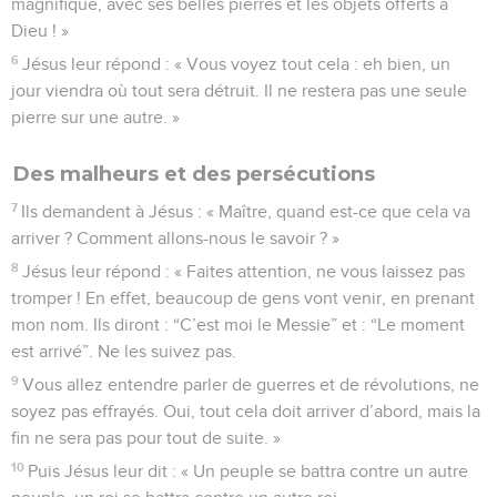
magnifique, avec ses belles pierres et les objets offerts à
Dieu ! »
6
Jésus leur répond : « Vous voyez tout cela : eh bien, un
jour viendra où tout sera détruit. Il ne restera pas une seule
pierre sur une autre. »
Des malheurs et des persécutions
7
Ils demandent à Jésus : « Maître, quand est-ce que cela va
arriver ? Comment allons-nous le savoir ? »
8
Jésus leur répond : « Faites attention, ne vous laissez pas
tromper ! En effet, beaucoup de gens vont venir, en prenant
mon nom. Ils diront : “C’est moi le Messie” et : “Le moment
est arrivé”. Ne les suivez pas.
9
Vous allez entendre parler de guerres et de révolutions, ne
soyez pas effrayés. Oui, tout cela doit arriver d’abord, mais la
fin ne sera pas pour tout de suite. »
10
Puis Jésus leur dit : « Un peuple se battra contre un autre