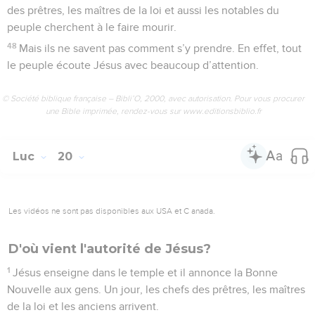
des prêtres, les maîtres de la loi et aussi les notables du
peuple cherchent à le faire mourir.
48
Mais ils ne savent pas comment s’y prendre. En effet, tout
le peuple écoute Jésus avec beaucoup d’attention.
© Société biblique française – Bibli’O, 2000, avec autorisation. Pour vous procurer
une Bible imprimée, rendez-vous sur www.editionsbiblio.fr
Luc
20
Les vidéos ne sont pas disponibles aux USA et C anada.
D'où vient l'autorité de Jésus?
1
Jésus enseigne dans le temple et il annonce la Bonne
Nouvelle aux gens. Un jour, les chefs des prêtres, les maîtres
de la loi et les anciens arrivent.