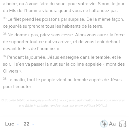
à boire, ou à vous faire du souci pour votre vie. Sinon, le jour
du Fils de l’homme viendra quand vous ne l’attendez pas.
35
Le filet prend les poissons par surprise. De la même façon,
ce jour-là surprendra tous les habitants de la terre.
36
Ne dormez pas, priez sans cesse. Alors vous aurez la force
de supporter tout ce qui va arriver, et de vous tenir debout
devant le Fils de l’homme. »
37
Pendant la journée, Jésus enseigne dans le temple, et le
soir, il s’en va passer la nuit sur la colline appelée « mont des
Oliviers ».
38
Le matin, tout le peuple vient au temple auprès de Jésus
pour l’écouter.
© Société biblique française – Bibli’O, 2000, avec autorisation. Pour vous procurer
une Bible imprimée, rendez-vous sur www.editionsbiblio.fr
Luc
22