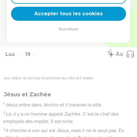
disant : « Gloire à Dieu ! » En voyant cela, tout le peuple
Accepter tous les cookies
chante la louange de Dieu.
© Société biblique française – Bibli’O, 2000, avec autorisation. Pour vous procurer
Tout refuser
une Bible imprimée, rendez-vous sur www.editionsbiblio.fr
Luc
19
Les vidéos ne sont pas disponibles aux USA et C anada.
Jésus et Zachée
1
Jésus entre dans Jéricho et il traverse la ville.
2
Là, il y a un homme appelé Zachée. C’est le chef des
employés des impôts. Il est riche.
3
Il cherche à voir qui est Jésus, mais il ne le peut pas. En