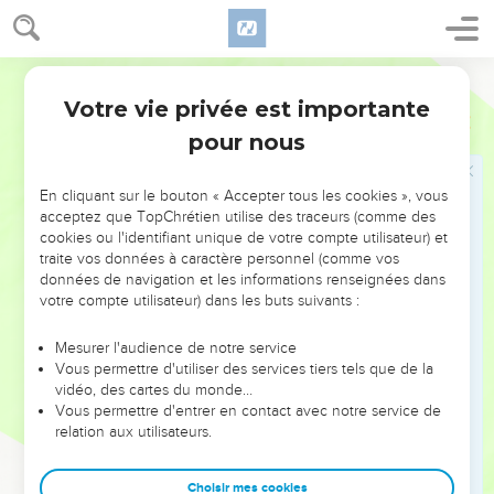
36
Il entend une foule qui passe et il demande aux gens :
« Qu’est-ce que c’est ? »
Parole de Vie
37
Les gens lui répondent : « C’est Jésus de Nazareth qui
Votre vie privée est importante
passe. »
Luc
18
pour nous
38
Alors il se met à crier : « Jésus, Fils de David, aie pitié de
moi ! »
En cliquant sur le bouton « Accepter tous les cookies », vous
39
Les gens qui marchent devant lui font des reproches. Ils
acceptez que TopChrétien utilise des traceurs (comme des
lui disent : « Tais-toi ! » Mais l’aveugle crie encore plus fort :
cookies ou l'identifiant unique de votre compte utilisateur) et
« Fils de David, aie pitié de moi ! »
traite vos données à caractère personnel (comme vos
données de navigation et les informations renseignées dans
40
Jésus s’arrête et il donne cet ordre aux gens : « Amenez-
votre compte utilisateur) dans les buts suivants :
le auprès de moi ! » Quand l’aveugle est auprès de lui, Jésus
lui demande :
Mesurer l'audience de notre service
Vous permettre d'utiliser des services tiers tels que de la
41
« Qu’est-ce que tu veux ? Qu’est-ce que je peux faire pour
vidéo, des cartes du monde…
toi ? » L’aveugle lui dit : « Seigneur, fais que je voie comme
Vous permettre d'entrer en contact avec notre service de
avant ! »
relation aux utilisateurs.
42
Jésus lui répond : « Vois ! Ta foi t’a sauvé ! »
Choisir mes cookies
43
Et aussitôt, l’aveugle voit comme avant. Il suit Jésus en